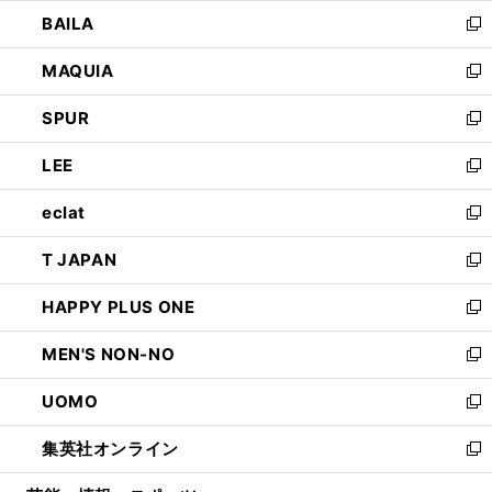
ウ
し
BAILA
く
ィ
い
新
ン
ウ
し
MAQUIA
ド
ィ
い
新
ウ
ン
ウ
し
SPUR
で
ド
ィ
い
新
開
ウ
ン
ウ
し
LEE
く
で
ド
ィ
い
新
開
ウ
ン
ウ
し
eclat
く
で
ド
ィ
い
新
開
ウ
ン
ウ
し
T JAPAN
く
で
ド
ィ
い
新
開
ウ
ン
ウ
し
HAPPY PLUS ONE
く
で
ド
ィ
い
新
開
ウ
ン
ウ
し
MEN'S NON-NO
く
で
ド
ィ
い
新
開
ウ
ン
ウ
し
UOMO
く
で
ド
ィ
い
新
開
ウ
ン
ウ
し
集英社オンライン
く
で
ド
ィ
い
新
開
ウ
ン
ウ
し