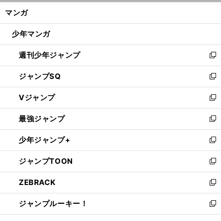
ン
く/
マンガ
ド
閉
ウ
じ
少年マンガ
で
る
開
週刊少年ジャンプ
く
新
し
ジャンプSQ
い
新
ウ
し
Vジャンプ
ィ
い
新
ン
ウ
し
最強ジャンプ
ド
ィ
い
新
ウ
ン
ウ
し
少年ジャンプ+
で
ド
ィ
い
新
開
ウ
ン
ウ
し
ジャンプTOON
く
で
ド
ィ
い
新
開
ウ
ン
ウ
し
ZEBRACK
く
で
ド
ィ
い
新
開
ウ
ン
ウ
し
ジャンプルーキー！
く
で
ド
ィ
い
新
開
ウ
ン
ウ
し