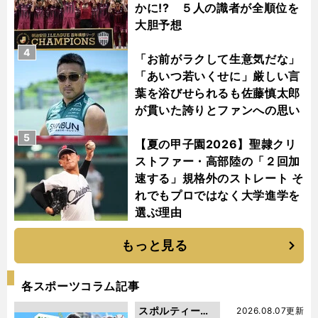
かに!? ５人の識者が全順位を
大胆予想
4
「お前がラクして生意気だな」
「あいつ若いくせに」厳しい言
葉を浴びせられるも佐藤慎太郎
が貫いた誇りとファンへの思い
5
【夏の甲子園2026】聖隷クリ
ストファー・高部陸の「２回加
速する」規格外のストレート そ
れでもプロではなく大学進学を
選ぶ理由
もっと見る
各スポーツコラム記事
スポルティーバ
2026.08.07更新