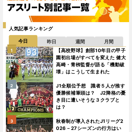
人気記事ランキング
今日
昨日
週間
月間
【高校野球】創部10年目の甲子
1
園初出場がすべてを変えた 健大
高崎・青栁監督が語る「機動破
壊」はこうして生まれた
J1全順位予想 識者５人が推す
2
優勝候補筆頭は？ J2降格の憂
き目に遭いそうな３クラブと
は？
秋春制が導入されたJ1リーグ2
3
026－27シーズンの行方はい