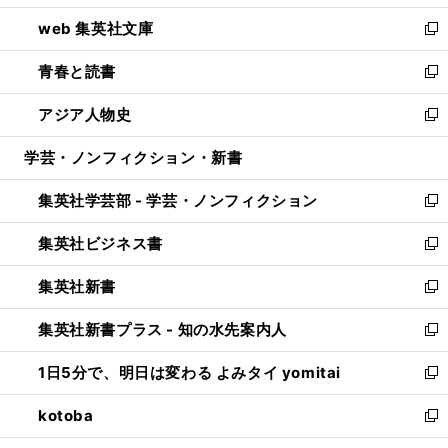
ン
ウ
し
web 集英社文庫
ド
ィ
い
新
ウ
ン
ウ
し
青春と読書
で
ド
ィ
い
新
開
ウ
ン
ウ
し
アジア人物史
く
で
ド
ィ
い
新
開
ウ
ン
ウ
し
学芸・ノンフィクション・新書
く
で
ド
ィ
い
開
ウ
ン
ウ
集英社学芸部 - 学芸・ノンフィクション
く
で
ド
ィ
新
開
ウ
ン
し
集英社ビジネス書
く
で
ド
い
新
開
ウ
ウ
し
集英社新書
く
で
ィ
い
新
開
ン
ウ
し
集英社新書プラス - 知の水先案内人
く
ド
ィ
い
新
ウ
ン
ウ
し
1日5分で、明日は変わる よみタイ yomitai
で
ド
ィ
い
新
開
ウ
ン
ウ
し
kotoba
く
で
ド
ィ
い
新
開
ウ
ン
ウ
し