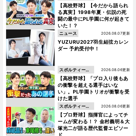
動画
【高校野球】【今だから語られ
る真実】1998年夏・伝説の死
闘の最中にPL学園に何が起きて
いた！？
ニュース
2026.08.07更新
YUZURU2027羽生結弦カレン
ダー 予約受付中！
スポルティーバ
2026.08.06更新
動画
【高校野球】「プロ入り後もあ
の衝撃を超える選手はいな
い」。PL学園トリオが衝撃を受
けた選手
スポルティーバ
2026.08.06更新
動画
【プロ野球】指揮官によってチ
ームが変わる！？ 金村義明＆大
塚光二が語る歴代監督エピソー
ド