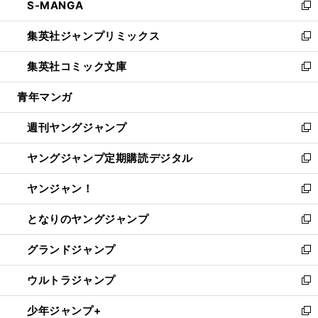
S-MANGA
く
で
ド
ィ
い
新
開
ウ
ン
ウ
し
集英社ジャンプリミックス
く
で
ド
ィ
い
新
開
ウ
ン
ウ
し
集英社コミック文庫
く
で
ド
ィ
い
新
開
ウ
ン
ウ
し
青年マンガ
く
で
ド
ィ
い
開
ウ
ン
ウ
週刊ヤングジャンプ
く
で
ド
ィ
新
開
ウ
ン
し
ヤングジャンプ定期購読デジタル
く
で
ド
い
新
開
ウ
ウ
し
ヤンジャン！
く
で
ィ
い
新
開
ン
ウ
し
となりのヤングジャンプ
く
ド
ィ
い
新
ウ
ン
ウ
し
グランドジャンプ
で
ド
ィ
い
新
開
ウ
ン
ウ
し
ウルトラジャンプ
く
で
ド
ィ
い
新
開
ウ
ン
ウ
し
少年ジャンプ+
く
で
ド
ィ
い
新