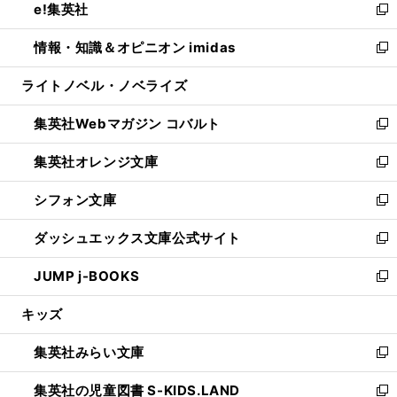
e!集英社
く
で
ド
ィ
い
新
開
ウ
ン
ウ
し
情報・知識＆オピニオン imidas
く
で
ド
ィ
い
新
開
ウ
ン
ウ
し
ライトノベル・ノベライズ
く
で
ド
ィ
い
開
ウ
ン
ウ
集英社Webマガジン コバルト
く
で
ド
ィ
新
開
ウ
ン
し
集英社オレンジ文庫
く
で
ド
い
新
開
ウ
ウ
し
シフォン文庫
く
で
ィ
い
新
開
ン
ウ
し
ダッシュエックス文庫公式サイト
く
ド
ィ
い
新
ウ
ン
ウ
し
JUMP j-BOOKS
で
ド
ィ
い
新
開
ウ
ン
ウ
し
キッズ
く
で
ド
ィ
い
開
ウ
ン
ウ
集英社みらい文庫
く
で
ド
ィ
新
開
ウ
ン
し
集英社の児童図書 S-KIDS.LAND
く
で
ド
い
新