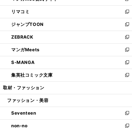
新
ウ
ン
ウ
し
リマコミ
で
ド
ィ
い
新
開
ウ
ン
ウ
し
ジャンプTOON
く
で
ド
ィ
い
新
開
ウ
ン
ウ
し
ZEBRACK
く
で
ド
ィ
い
新
開
ウ
ン
ウ
し
マンガMeets
く
で
ド
ィ
い
新
開
ウ
ン
ウ
し
S-MANGA
く
で
ド
ィ
い
新
開
ウ
ン
ウ
し
集英社コミック文庫
く
で
ド
ィ
い
新
開
ウ
ン
ウ
し
取材・ファッション
く
で
ド
ィ
い
開
ウ
ン
ウ
ファッション・美容
く
で
ド
ィ
開
ウ
ン
Seventeen
く
で
ド
新
開
ウ
し
non-no
く
で
い
新
開