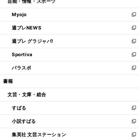
芸能・情報・スポーツ
く
で
ド
ィ
い
開
ウ
ン
ウ
Myojo
く
で
ド
ィ
新
開
ウ
ン
し
週プレNEWS
く
で
ド
い
新
開
ウ
ウ
し
週プレ グラジャパ!
く
で
ィ
い
新
開
ン
ウ
し
Sportiva
く
ド
ィ
い
新
ウ
ン
ウ
し
パラスポ
で
ド
ィ
い
新
開
ウ
ン
ウ
し
書籍
く
で
ド
ィ
い
開
ウ
ン
ウ
文芸・文庫・総合
く
で
ド
ィ
開
ウ
ン
すばる
く
で
ド
新
開
ウ
し
小説すばる
く
で
い
新
開
ウ
し
集英社 文芸ステーション
く
ィ
い
新