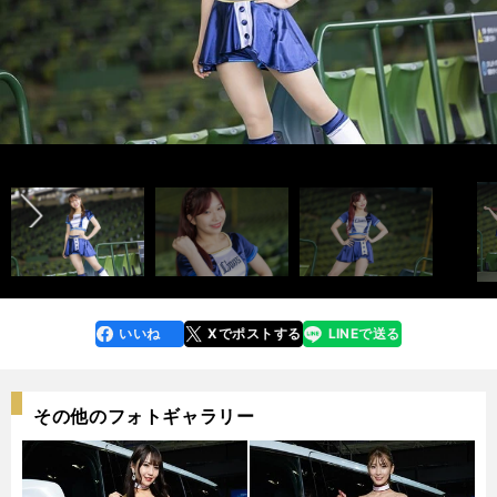
Yuukiさん
Chihiroさん
Mamiさん
Ayanoさん
Nozomiさん
Rinkaさん
Masakiさん
Yumenaさん
練習中のメンバーたち
photo by Tatematsu Naozumi
photo by Tatematsu Naozumi
photo by Tatematsu Naozumi
photo by Tatematsu Naozumi
photo by Tatematsu Naozumi
photo by Tatematsu Naozumi
photo by Tatematsu Naozumi
photo by Tatematsu Naozumi
photo by Tatematsu Naozumi
前へ
インタビュー記事はこちら＞＞
インタビュー記事はこちら＞＞
インタビュー記事はこちら＞＞
インタビュー記事はこちら＞＞
インタビュー記事はこちら＞＞
インタビュー記事はこちら＞＞
インタビュー記事はこちら＞＞
インタビュー記事はこちら＞＞
インタビュー記事はこちら＞＞
連載「美しき球団チアリーダーたち」記事一覧はこちら＞＞
いいね
Xでポストする
LINEで送る
line
faceboo
x
k
その他のフォトギャラリー