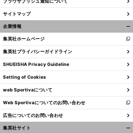
ブラウザプッシュ通知について
サイトマップ
企業情報
開
く/
集英社ホームページ
新
閉
し
じ
集英社プライバシーガイドライン
い
る
ウ
SHUEISHA Privacy Guideline
ィ
ン
Setting of Cookies
ド
ウ
web Sportivaについて
で
開
Web Sportivaについてのお問い合わせ
く
新
し
広告についてのお問い合わせ
い
ウ
集英社サイト
ィ
開