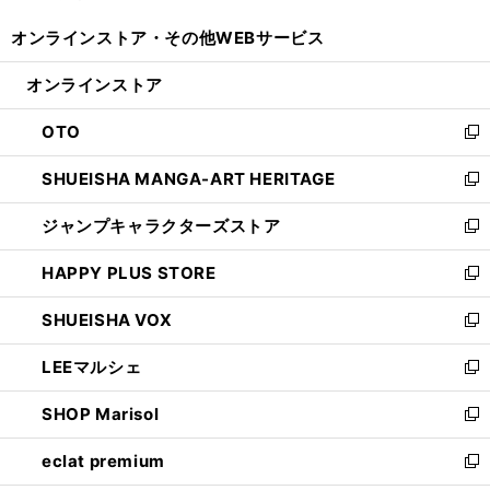
開
ウ
ウ
し
オンラインストア・
その他WEBサービス
く
で
ィ
い
開
ン
ウ
オンラインストア
く
ド
ィ
ウ
ン
OTO
で
ド
新
開
ウ
し
SHUEISHA MANGA-ART HERITAGE
く
で
い
新
開
ウ
し
ジャンプキャラクターズストア
く
ィ
い
新
ン
ウ
し
HAPPY PLUS STORE
ド
ィ
い
新
ウ
ン
ウ
し
SHUEISHA VOX
で
ド
ィ
い
新
開
ウ
ン
ウ
し
LEEマルシェ
く
で
ド
ィ
い
新
開
ウ
ン
ウ
し
SHOP Marisol
く
で
ド
ィ
い
新
開
ウ
ン
ウ
し
eclat premium
く
で
ド
ィ
い
新
開
ウ
ン
ウ
し