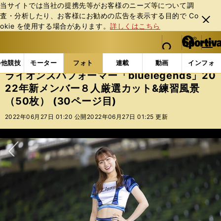
当サイトでは当社の提携先等がお客様のニーズ等について調
査・分析したり、お客様にお勧めの広告を表⽰する⽬的で Co
閉じ
okie を使⽤する場合があります。
詳しくはこちら
る
マイペ
web Sportiva (webスポルティーバ)
検索
メニュ
we
ー
フォトギャラリー
ライオンズパフォーマー「blueleg
b
ジ
の他競技
モーター
フォト
連載
動画
インフォ
ス
ライオンズパフォーマー「bluelegends」20
ポ
22年新メンバー８人厳選カット&練習風景
ル
（50枚） (30ページ目)
テ
ィ
2022年06月27日 01:20 公開
2022年06月27日 01:25 更新
ー
バ
次へ