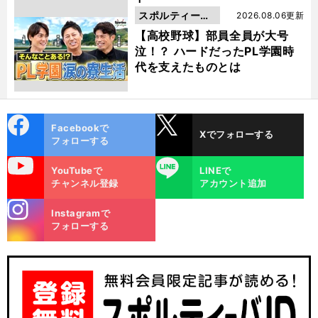
スポルティーバ
2026.08.06更新
動画
【高校野球】部員全員が大号
泣！？ ハードだったPL学園時
代を支えたものとは
cebo
X
Facebookで
Xでフォローする
ok
フォローする
uTube
LINE
YouTubeで
LINEで
チャンネル登録
アカウント追加
stagra
Instagramで
m
フォローする