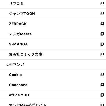
リマコミ
で
ド
ィ
い
新
開
ウ
ン
ウ
し
ジャンプTOON
く
で
ド
ィ
い
新
開
ウ
ン
ウ
し
ZEBRACK
く
で
ド
ィ
い
新
開
ウ
ン
ウ
し
マンガMeets
く
で
ド
ィ
い
新
開
ウ
ン
ウ
し
S-MANGA
く
で
ド
ィ
い
新
開
ウ
ン
ウ
し
集英社コミック文庫
く
で
ド
ィ
い
新
開
ウ
ン
ウ
し
女性マンガ
く
で
ド
ィ
い
開
ウ
ン
ウ
Cookie
く
で
ド
ィ
新
開
ウ
ン
し
Cocohana
く
で
ド
い
新
開
ウ
ウ
し
office YOU
く
で
ィ
い
新
開
ン
ウ
し
マンガMee公式サイト
く
ド
ィ
い