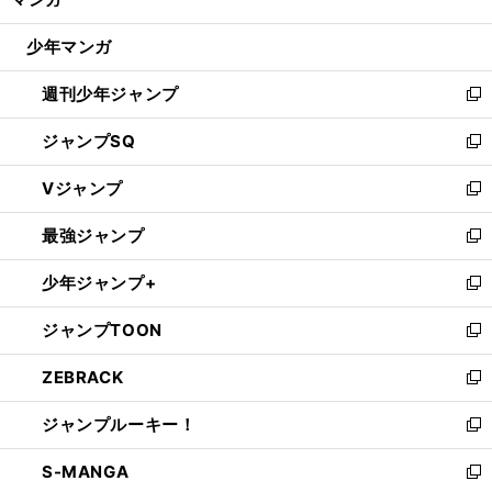
ド
閉
ウ
じ
少年マンガ
で
る
開
週刊少年ジャンプ
く
新
し
ジャンプSQ
い
新
ウ
し
Vジャンプ
ィ
い
新
ン
ウ
し
最強ジャンプ
ド
ィ
い
新
ウ
ン
ウ
し
少年ジャンプ+
で
ド
ィ
い
新
開
ウ
ン
ウ
し
ジャンプTOON
く
で
ド
ィ
い
新
開
ウ
ン
ウ
し
ZEBRACK
く
で
ド
ィ
い
新
開
ウ
ン
ウ
し
ジャンプルーキー！
く
で
ド
ィ
い
新
開
ウ
ン
ウ
し
S-MANGA
く
で
ド
ィ
い
新