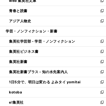
web 集英社文庫
ド
ィ
い
新
ウ
ン
ウ
し
青春と読書
で
ド
ィ
い
新
開
ウ
ン
ウ
し
アジア人物史
く
で
ド
ィ
い
新
開
ウ
ン
ウ
し
学芸・ノンフィクション・新書
く
で
ド
ィ
い
開
ウ
ン
ウ
集英社学芸部 - 学芸・ノンフィクション
く
で
ド
ィ
新
開
ウ
ン
し
集英社ビジネス書
く
で
ド
い
新
開
ウ
ウ
し
集英社新書
く
で
ィ
い
新
開
ン
ウ
し
集英社新書プラス - 知の水先案内人
く
ド
ィ
い
新
ウ
ン
ウ
し
1日5分で、明日は変わる よみタイ yomitai
で
ド
ィ
い
新
開
ウ
ン
ウ
し
kotoba
く
で
ド
ィ
い
新
開
ウ
ン
ウ
し
e!集英社
く
で
ド
ィ
い
新