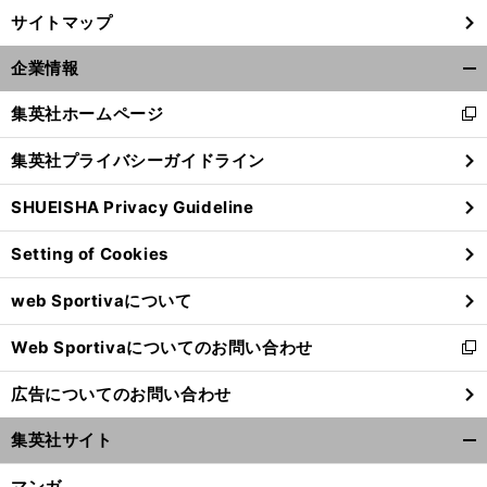
サイトマップ
企業情報
開
く/
集英社ホームページ
新
閉
し
じ
集英社プライバシーガイドライン
い
る
ウ
SHUEISHA Privacy Guideline
ィ
ン
Setting of Cookies
ド
ウ
web Sportivaについて
で
開
Web Sportivaについてのお問い合わせ
く
新
し
広告についてのお問い合わせ
い
ウ
集英社サイト
ィ
開
ン
く/
マンガ