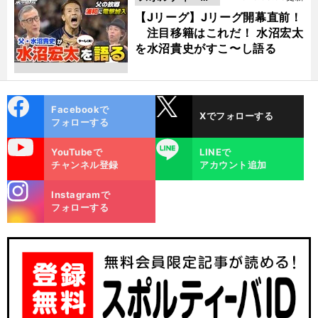
動画
【Jリーグ】Jリーグ開幕直前！
注目移籍はこれだ！ 水沼宏太
を水沼貴史がすこ〜し語る
cebo
X
Facebookで
Xでフォローする
ok
フォローする
uTube
LINE
YouTubeで
LINEで
チャンネル登録
アカウント追加
stagra
Instagramで
m
フォローする