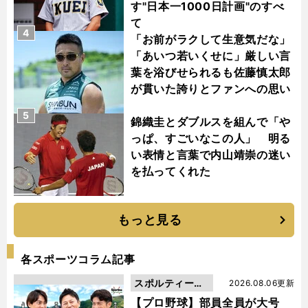
す"日本一1000日計画"のすべ
て
4
「お前がラクして生意気だな」
「あいつ若いくせに」厳しい言
葉を浴びせられるも佐藤慎太郎
が貫いた誇りとファンへの思い
5
錦織圭とダブルスを組んで「や
っぱ、すごいなこの人」 明る
い表情と言葉で内山靖崇の迷い
を払ってくれた
もっと見る
各スポーツコラム記事
スポルティーバ
2026.08.06更新
動画
【プロ野球】部員全員が大号