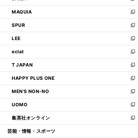
ン
ウ
し
MAQUIA
ド
ィ
い
新
ウ
ン
ウ
し
SPUR
で
ド
ィ
い
新
開
ウ
ン
ウ
し
LEE
く
で
ド
ィ
い
新
開
ウ
ン
ウ
し
eclat
く
で
ド
ィ
い
新
開
ウ
ン
ウ
し
T JAPAN
く
で
ド
ィ
い
新
開
ウ
ン
ウ
し
HAPPY PLUS ONE
く
で
ド
ィ
い
新
開
ウ
ン
ウ
し
MEN'S NON-NO
く
で
ド
ィ
い
新
開
ウ
ン
ウ
し
UOMO
く
で
ド
ィ
い
新
開
ウ
ン
ウ
し
集英社オンライン
く
で
ド
ィ
い
新
開
ウ
ン
ウ
し
芸能・情報・スポーツ
く
で
ド
ィ
い
開
ウ