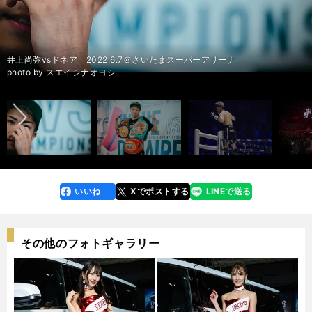
記事：「井上尚弥は違う銀河系にいる」米実況アナが語った衝撃決着と今
記事：「井上尚弥は違う銀河系にいる」米実況アナが語った衝撃決着と今
井上尚弥vsドネア 2022.6.7＠さいたまスーパーアリーナ
前へ
後＞＞
後＞＞
photo by スエイシナオヨシ
いいね
Xでポストする
LINEで送る
line
faceboo
x
k
その他のフォトギャラリー