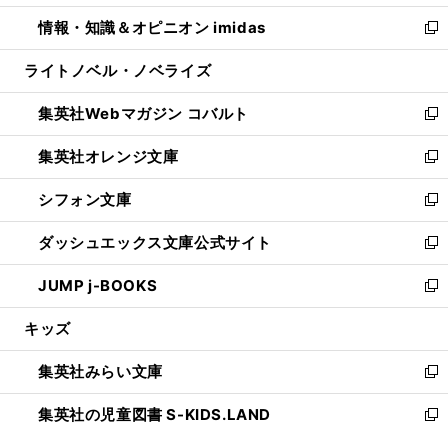
開
ウ
ン
ウ
し
情報・知識＆オピニオン imidas
く
で
ド
ィ
い
新
開
ウ
ン
ウ
し
ライトノベル・ノベライズ
く
で
ド
ィ
い
開
ウ
ン
ウ
集英社Webマガジン コバルト
く
で
ド
ィ
新
開
ウ
ン
し
集英社オレンジ文庫
く
で
ド
い
新
開
ウ
ウ
し
シフォン文庫
く
で
ィ
い
新
開
ン
ウ
し
ダッシュエックス文庫公式サイト
く
ド
ィ
い
新
ウ
ン
ウ
し
JUMP j-BOOKS
で
ド
ィ
い
新
開
ウ
ン
ウ
し
キッズ
く
で
ド
ィ
い
開
ウ
ン
ウ
集英社みらい文庫
く
で
ド
ィ
新
開
ウ
ン
し
集英社の児童図書 S-KIDS.LAND
く
で
ド
い
新
開
ウ
ウ
し