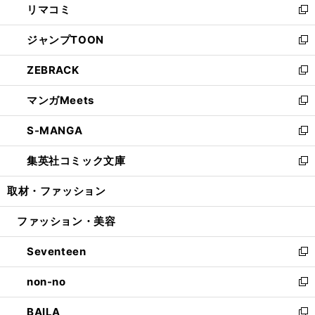
リマコミ
で
ド
ィ
い
新
開
ウ
ン
ウ
し
ジャンプTOON
く
で
ド
ィ
い
新
開
ウ
ン
ウ
し
ZEBRACK
く
で
ド
ィ
い
新
開
ウ
ン
ウ
し
マンガMeets
く
で
ド
ィ
い
新
開
ウ
ン
ウ
し
S-MANGA
く
で
ド
ィ
い
新
開
ウ
ン
ウ
し
集英社コミック文庫
く
で
ド
ィ
い
新
開
ウ
ン
ウ
し
取材・ファッション
く
で
ド
ィ
い
開
ウ
ン
ウ
ファッション・美容
く
で
ド
ィ
開
ウ
ン
Seventeen
く
で
ド
新
開
ウ
し
non-no
く
で
い
新
開
ウ
し
BAILA
く
ィ
い
新