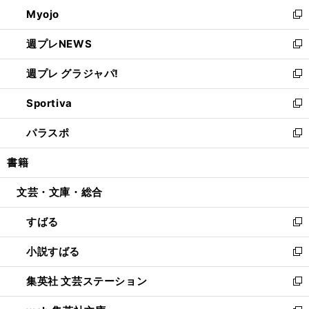
ン
ウ
Myojo
く
で
ド
ィ
新
開
ウ
ン
し
週プレNEWS
く
で
ド
い
新
開
ウ
ウ
し
週プレ グラジャパ!
く
で
ィ
い
新
開
ン
ウ
し
Sportiva
く
ド
ィ
い
新
ウ
ン
ウ
し
パラスポ
で
ド
ィ
い
新
開
ウ
ン
ウ
し
書籍
く
で
ド
ィ
い
開
ウ
ン
ウ
文芸・文庫・総合
く
で
ド
ィ
開
ウ
ン
すばる
く
で
ド
新
開
ウ
し
小説すばる
く
で
い
新
開
ウ
し
集英社 文芸ステーション
く
ィ
い
新
ン
ウ
し