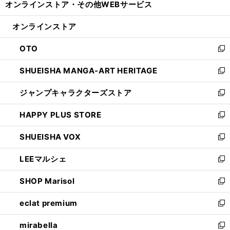
オンラインストア・
その他WEBサービス
く
で
ィ
い
開
ン
ウ
オンラインストア
く
ド
ィ
ウ
ン
OTO
で
ド
新
開
ウ
し
SHUEISHA MANGA-ART HERITAGE
く
で
い
新
開
ウ
し
ジャンプキャラクターズストア
く
ィ
い
新
ン
ウ
し
HAPPY PLUS STORE
ド
ィ
い
新
ウ
ン
ウ
し
SHUEISHA VOX
で
ド
ィ
い
新
開
ウ
ン
ウ
し
LEEマルシェ
く
で
ド
ィ
い
新
開
ウ
ン
ウ
し
SHOP Marisol
く
で
ド
ィ
い
新
開
ウ
ン
ウ
し
eclat premium
く
で
ド
ィ
い
新
開
ウ
ン
ウ
し
mirabella
く
で
ド
ィ
い
新