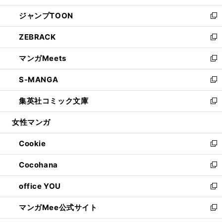
開
ウ
ン
ウ
し
ジャンプTOON
く
で
ド
ィ
い
新
開
ウ
ン
ウ
し
ZEBRACK
く
で
ド
ィ
い
新
開
ウ
ン
ウ
し
マンガMeets
く
で
ド
ィ
い
新
開
ウ
ン
ウ
し
S-MANGA
く
で
ド
ィ
い
新
開
ウ
ン
ウ
し
集英社コミック文庫
く
で
ド
ィ
い
新
開
ウ
ン
ウ
し
女性マンガ
く
で
ド
ィ
い
開
ウ
ン
ウ
Cookie
く
で
ド
ィ
新
開
ウ
ン
し
Cocohana
く
で
ド
い
新
開
ウ
ウ
し
office YOU
く
で
ィ
い
新
開
ン
ウ
し
マンガMee公式サイト
く
ド
ィ
い
新
ウ
ン
ウ
し