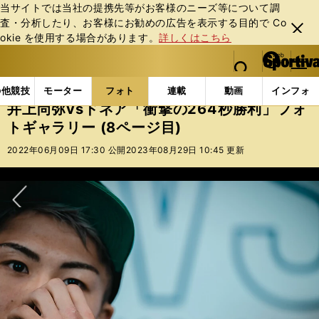
当サイトでは当社の提携先等がお客様のニーズ等について調
査・分析したり、お客様にお勧めの広告を表⽰する⽬的で Co
閉じ
okie を使⽤する場合があります。
詳しくはこちら
る
マイペ
web Sportiva (webスポルティーバ)
検索
メニュ
we
ー
フォトギャラリー
コラムフォト
井上尚弥vsドネア
b
ジ
の他競技
モーター
フォト
連載
動画
インフォ
ス
井上尚弥vsドネア「衝撃の264秒勝利」フォ
ポ
トギャラリー (8ページ目)
ル
テ
2022年06月09日 17:30 公開
2023年08月29日 10:45 更新
ィ
ー
バ
次へ