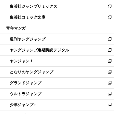
開
ウ
ン
ウ
し
集英社ジャンプリミックス
く
で
ド
ィ
い
新
開
ウ
ン
ウ
し
集英社コミック文庫
く
で
ド
ィ
い
新
開
ウ
ン
ウ
し
青年マンガ
く
で
ド
ィ
い
開
ウ
ン
ウ
週刊ヤングジャンプ
く
で
ド
ィ
新
開
ウ
ン
し
ヤングジャンプ定期購読デジタル
く
で
ド
い
新
開
ウ
ウ
し
ヤンジャン！
く
で
ィ
い
新
開
ン
ウ
し
となりのヤングジャンプ
く
ド
ィ
い
新
ウ
ン
ウ
し
グランドジャンプ
で
ド
ィ
い
新
開
ウ
ン
ウ
し
ウルトラジャンプ
く
で
ド
ィ
い
新
開
ウ
ン
ウ
し
少年ジャンプ+
く
で
ド
ィ
い
新
開
ウ
ン
ウ
し