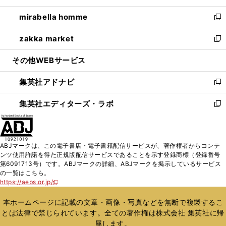
開
ウ
ン
ウ
し
mirabella homme
く
で
ド
ィ
い
新
開
ウ
ン
ウ
し
zakka market
く
で
ド
ィ
い
新
開
ウ
ン
ウ
し
その他WEBサービス
く
で
ド
ィ
い
開
ウ
ン
ウ
集英社アドナビ
く
で
ド
ィ
新
開
ウ
ン
し
集英社エディターズ・ラボ
く
で
ド
い
新
開
ウ
ウ
し
く
で
ィ
い
開
ン
ウ
ABJマークは、この電子書店・電子書籍配信サービスが、著作権者からコンテ
く
ド
ィ
ンツ使用許諾を得た正規版配信サービスであることを示す登録商標（登録番号
ウ
ン
第6091713号）です。ABJマークの詳細、ABJマークを掲示しているサービス
で
ド
の一覧はこちら。
開
ウ
https://aebs.or.jp/
新
く
で
し
い
開
本ホームページに記載の文章・画像・写真などを無断で複製するこ
ウ
く
とは法律で禁じられています。全ての著作権は株式会社 集英社に帰
ィ
属します。
ン