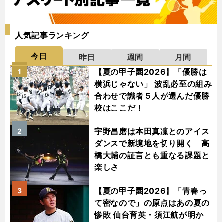
人気記事ランキング
今日
昨日
週間
月間
【夏の甲子園2026】「優勝は
1
横浜じゃない」 波乱必至の組み
合わせで識者５人が選んだ優勝
校はここだ！
宇野昌磨は本田真凜とのアイス
2
ダンスで新境地を切り開く 高
橋大輔の証言とも重なる課題と
楽しさ
【夏の甲子園2026】「青春っ
3
て密なので」の原点はあの夏の
惨敗 仙台育英・須江航が明か