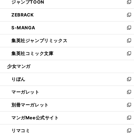
ジャンプTOON
く
で
ド
ィ
い
新
開
ウ
ン
ウ
し
ZEBRACK
く
で
ド
ィ
い
新
開
ウ
ン
ウ
し
S-MANGA
く
で
ド
ィ
い
新
開
ウ
ン
ウ
し
集英社ジャンプリミックス
く
で
ド
ィ
い
新
開
ウ
ン
ウ
し
集英社コミック文庫
く
で
ド
ィ
い
新
開
ウ
ン
ウ
し
少女マンガ
く
で
ド
ィ
い
開
ウ
ン
ウ
りぼん
く
で
ド
ィ
新
開
ウ
ン
し
マーガレット
く
で
ド
い
新
開
ウ
ウ
し
別冊マーガレット
く
で
ィ
い
新
開
ン
ウ
し
マンガMee公式サイト
く
ド
ィ
い
新
ウ
ン
ウ
し
リマコミ
で
ド
ィ
い
新