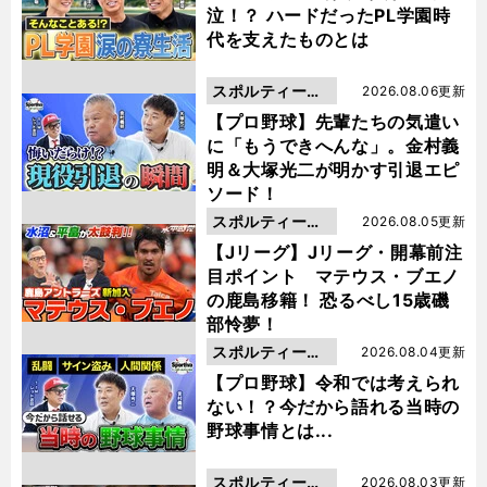
泣！？ ハードだったPL学園時
代を支えたものとは
スポルティーバ
2026.08.06更新
動画
【プロ野球】先輩たちの気遣い
に「もうできへんな」。金村義
明＆大塚光二が明かす引退エピ
ソード！
スポルティーバ
2026.08.05更新
動画
【Jリーグ】Jリーグ・開幕前注
目ポイント マテウス・ブエノ
の鹿島移籍！ 恐るべし15歳磯
部怜夢！
スポルティーバ
2026.08.04更新
動画
【プロ野球】令和では考えられ
ない！？今だから語れる当時の
野球事情とは...
スポルティーバ
2026.08.03更新