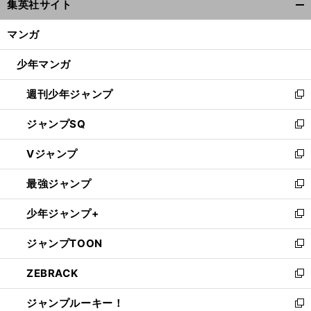
集英社サイト
ィ
開
ン
く/
マンガ
ド
閉
ウ
じ
少年マンガ
で
る
開
週刊少年ジャンプ
く
新
し
ジャンプSQ
い
新
ウ
し
Vジャンプ
ィ
い
新
ン
ウ
し
最強ジャンプ
ド
ィ
い
新
ウ
ン
ウ
し
少年ジャンプ+
で
ド
ィ
い
新
開
ウ
ン
ウ
し
ジャンプTOON
く
で
ド
ィ
い
新
開
ウ
ン
ウ
し
ZEBRACK
く
で
ド
ィ
い
新
開
ウ
ン
ウ
し
ジャンプルーキー！
く
で
ド
ィ
い
新