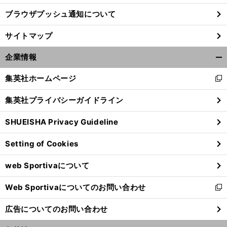
ブラウザプッシュ通知について
サイトマップ
企業情報
開
く/
集英社ホームページ
新
閉
し
じ
集英社プライバシーガイドライン
い
る
ウ
SHUEISHA Privacy Guideline
ィ
ン
Setting of Cookies
ド
ウ
web Sportivaについて
で
開
Web Sportivaについてのお問い合わせ
く
新
し
広告についてのお問い合わせ
い
ウ