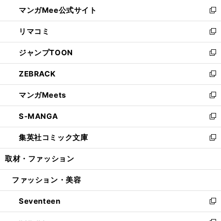
ン
ウ
し
マンガMee公式サイト
く
ド
ィ
い
新
ウ
ン
ウ
し
リマコミ
で
ド
ィ
い
新
開
ウ
ン
ウ
し
ジャンプTOON
く
で
ド
ィ
い
新
開
ウ
ン
ウ
し
ZEBRACK
く
で
ド
ィ
い
新
開
ウ
ン
ウ
し
マンガMeets
く
で
ド
ィ
い
新
開
ウ
ン
ウ
し
S-MANGA
く
で
ド
ィ
い
新
開
ウ
ン
ウ
し
集英社コミック文庫
く
で
ド
ィ
い
新
開
ウ
ン
ウ
し
取材・ファッション
く
で
ド
ィ
い
開
ウ
ン
ウ
ファッション・美容
く
で
ド
ィ
開
ウ
ン
Seventeen
く
で
ド
新
開
ウ
し