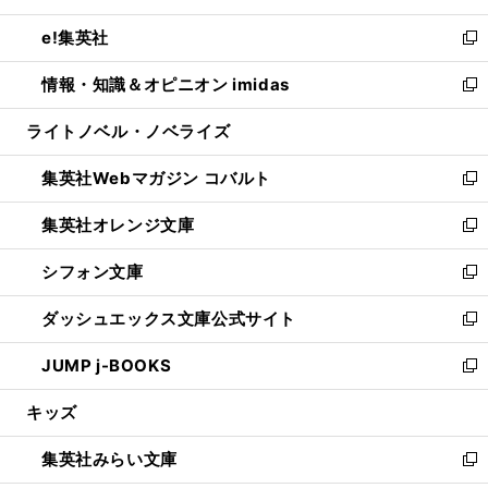
開
ウ
ン
ウ
し
e!集英社
く
で
ド
ィ
い
新
開
ウ
ン
ウ
し
情報・知識＆オピニオン imidas
く
で
ド
ィ
い
新
開
ウ
ン
ウ
し
ライトノベル・ノベライズ
く
で
ド
ィ
い
開
ウ
ン
ウ
集英社Webマガジン コバルト
く
で
ド
ィ
新
開
ウ
ン
し
集英社オレンジ文庫
く
で
ド
い
新
開
ウ
ウ
し
シフォン文庫
く
で
ィ
い
新
開
ン
ウ
し
ダッシュエックス文庫公式サイト
く
ド
ィ
い
新
ウ
ン
ウ
し
JUMP j-BOOKS
で
ド
ィ
い
新
開
ウ
ン
ウ
し
キッズ
く
で
ド
ィ
い
開
ウ
ン
ウ
集英社みらい文庫
く
で
ド
ィ
新
開
ウ
ン
し