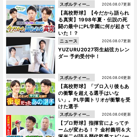
スポルティーバ
2026.08.07更新
動画
【高校野球】【今だから語られ
る真実】1998年夏・伝説の死
闘の最中にPL学園に何が起きて
いた！？
ニュース
2026.08.07更新
YUZURU2027羽生結弦カレン
ダー 予約受付中！
スポルティーバ
2026.08.06更新
動画
【高校野球】「プロ入り後もあ
の衝撃を超える選手はいな
い」。PL学園トリオが衝撃を受
けた選手
スポルティーバ
2026.08.06更新
動画
【プロ野球】指揮官によってチ
ームが変わる！？ 金村義明＆大
塚光二が語る歴代監督エピソー