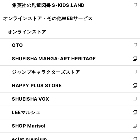
集英社の児童図書 S-KIDS.LAND
く
で
ド
い
新
開
ウ
ウ
し
オンラインストア・
その他WEBサービス
く
で
ィ
い
開
ン
ウ
オンラインストア
く
ド
ィ
ウ
ン
OTO
で
ド
新
開
ウ
し
SHUEISHA MANGA-ART HERITAGE
く
で
い
新
開
ウ
し
ジャンプキャラクターズストア
く
ィ
い
新
ン
ウ
し
HAPPY PLUS STORE
ド
ィ
い
新
ウ
ン
ウ
し
SHUEISHA VOX
で
ド
ィ
い
新
開
ウ
ン
ウ
し
LEEマルシェ
く
で
ド
ィ
い
新
開
ウ
ン
ウ
し
SHOP Marisol
く
で
ド
ィ
い
新
開
ウ
ン
ウ
し
eclat premium
く
で
ド
ィ