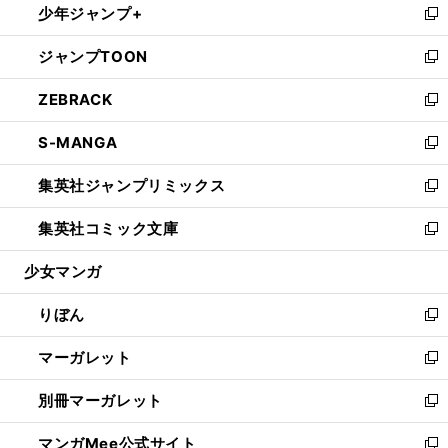
少年ジャンプ+
く
で
ド
ィ
い
新
開
ウ
ン
ウ
し
ジャンプTOON
く
で
ド
ィ
い
新
開
ウ
ン
ウ
し
ZEBRACK
く
で
ド
ィ
い
新
開
ウ
ン
ウ
し
S-MANGA
く
で
ド
ィ
い
新
開
ウ
ン
ウ
し
集英社ジャンプリミックス
く
で
ド
ィ
い
新
開
ウ
ン
ウ
し
集英社コミック文庫
く
で
ド
ィ
い
新
開
ウ
ン
ウ
し
少女マンガ
く
で
ド
ィ
い
開
ウ
ン
ウ
りぼん
く
で
ド
ィ
新
開
ウ
ン
し
マーガレット
く
で
ド
い
新
開
ウ
ウ
し
別冊マーガレット
く
で
ィ
い
新
開
ン
ウ
し
マンガMee公式サイト
く
ド
ィ
い
新