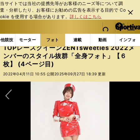
当サイトでは当社の提携先等がお客様のニーズ等について調
査・分析したり、お客様にお勧めの広告を表⽰する⽬的で Co
閉じ
okie を使⽤する場合があります。
詳しくはこちら
る
マイペ
web Sportiva (webスポルティーバ)
検索
メニュ
we
ー
フォトギャラリー
スポーツビーナスギャラリー
TO
b
ジ
の他競技
モーター
フォト
連載
動画
インフォ
ス
TOPレースクイーンZENTsweeties 2022メ
ポ
ンバーのスタイル抜群「全身フォト」【６
ル
枚】 (4ページ目)
テ
ィ
2022年04月11日 10:55 公開
2025年09月27日 18:39 更新
ー
バ
次へ