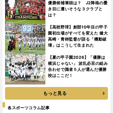
優勝候補筆頭は？ J2降格の憂
き目に遭いそうな３クラブと
は？
4
【高校野球】創部10年目の甲子
園初出場がすべてを変えた 健大
高崎・青栁監督が語る「機動破
壊」はこうして生まれた
5
【夏の甲子園2026】「優勝は
横浜じゃない」 波乱必至の組み
合わせで識者５人が選んだ優勝
校はここだ！
もっと見る
各スポーツコラム記事