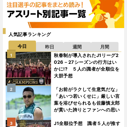
人気記事ランキング
今日
昨日
週間
月間
秋春制が導入されたJ1リーグ2
1
026－27シーズンの行方はい
かに!? ５人の識者が全順位を
大胆予想
「お前がラクして生意気だな」
2
「あいつ若いくせに」厳しい言
葉を浴びせられるも佐藤慎太郎
が貫いた誇りとファンへの思い
J1全順位予想 識者５人が推す
3