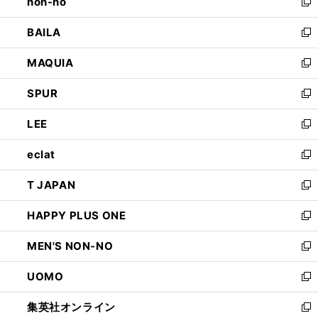
non-no
く
で
い
新
開
ウ
し
BAILA
く
ィ
い
新
ン
ウ
し
MAQUIA
ド
ィ
い
新
ウ
ン
ウ
し
SPUR
で
ド
ィ
い
新
開
ウ
ン
ウ
し
LEE
く
で
ド
ィ
い
新
開
ウ
ン
ウ
し
eclat
く
で
ド
ィ
い
新
開
ウ
ン
ウ
し
T JAPAN
く
で
ド
ィ
い
新
開
ウ
ン
ウ
し
HAPPY PLUS ONE
く
で
ド
ィ
い
新
開
ウ
ン
ウ
し
MEN'S NON-NO
く
で
ド
ィ
い
新
開
ウ
ン
ウ
し
UOMO
く
で
ド
ィ
い
新
開
ウ
ン
ウ
し
集英社オンライン
く
で
ド
ィ
い
新