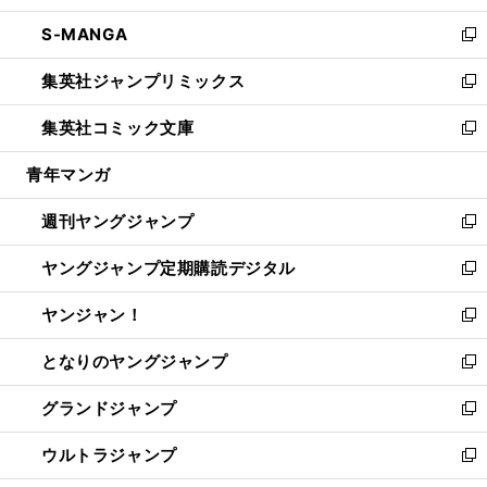
開
ウ
ン
ウ
し
S-MANGA
く
で
ド
ィ
い
新
開
ウ
ン
ウ
し
集英社ジャンプリミックス
く
で
ド
ィ
い
新
開
ウ
ン
ウ
し
集英社コミック文庫
く
で
ド
ィ
い
新
開
ウ
ン
ウ
し
青年マンガ
く
で
ド
ィ
い
開
ウ
ン
ウ
週刊ヤングジャンプ
く
で
ド
ィ
新
開
ウ
ン
し
ヤングジャンプ定期購読デジタル
く
で
ド
い
新
開
ウ
ウ
し
ヤンジャン！
く
で
ィ
い
新
開
ン
ウ
し
となりのヤングジャンプ
く
ド
ィ
い
新
ウ
ン
ウ
し
グランドジャンプ
で
ド
ィ
い
新
開
ウ
ン
ウ
し
ウルトラジャンプ
く
で
ド
ィ
い
新
開
ウ
ン
ウ
し