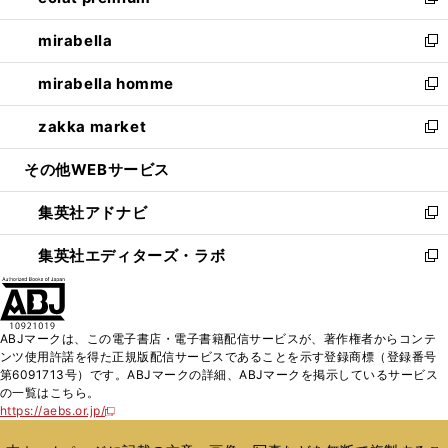
い
新
開
ウ
ン
ウ
し
mirabella
く
で
ド
ィ
い
新
開
ウ
ン
ウ
し
mirabella homme
く
で
ド
ィ
い
新
開
ウ
ン
ウ
し
zakka market
く
で
ド
ィ
い
新
開
ウ
ン
ウ
し
その他WEBサービス
く
で
ド
ィ
い
開
ウ
ン
ウ
集英社アドナビ
く
で
ド
ィ
新
開
ウ
ン
し
集英社エディターズ・ラボ
く
で
ド
い
新
開
ウ
ウ
し
く
で
ィ
い
開
ン
ウ
ABJマークは、この電子書店・電子書籍配信サービスが、著作権者からコンテ
く
ド
ィ
ンツ使用許諾を得た正規版配信サービスであることを示す登録商標（登録番号
ウ
ン
第6091713号）です。ABJマークの詳細、ABJマークを掲示しているサービス
で
ド
の一覧はこちら。
開
ウ
https://aebs.or.jp/
新
く
で
し
い