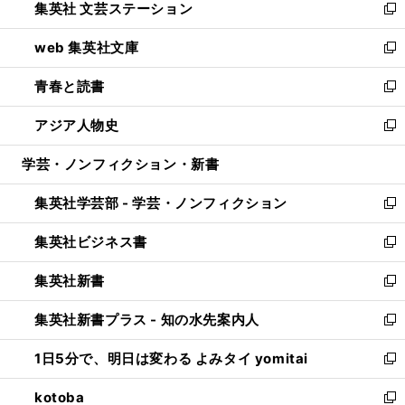
集英社 文芸ステーション
く
ィ
い
新
ン
ウ
し
web 集英社文庫
ド
ィ
い
新
ウ
ン
ウ
し
青春と読書
で
ド
ィ
い
新
開
ウ
ン
ウ
し
アジア人物史
く
で
ド
ィ
い
新
開
ウ
ン
ウ
し
学芸・ノンフィクション・新書
く
で
ド
ィ
い
開
ウ
ン
ウ
集英社学芸部 - 学芸・ノンフィクション
く
で
ド
ィ
新
開
ウ
ン
し
集英社ビジネス書
く
で
ド
い
新
開
ウ
ウ
し
集英社新書
く
で
ィ
い
新
開
ン
ウ
し
集英社新書プラス - 知の水先案内人
く
ド
ィ
い
新
ウ
ン
ウ
し
1日5分で、明日は変わる よみタイ yomitai
で
ド
ィ
い
新
開
ウ
ン
ウ
し
kotoba
く
で
ド
ィ
い
新