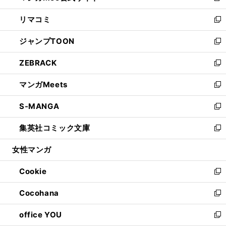
ウ
ン
ウ
し
リマコミ
で
ド
ィ
い
新
開
ウ
ン
ウ
し
ジャンプTOON
く
で
ド
ィ
い
新
開
ウ
ン
ウ
し
ZEBRACK
く
で
ド
ィ
い
新
開
ウ
ン
ウ
し
マンガMeets
く
で
ド
ィ
い
新
開
ウ
ン
ウ
し
S-MANGA
く
で
ド
ィ
い
新
開
ウ
ン
ウ
し
集英社コミック文庫
く
で
ド
ィ
い
新
開
ウ
ン
ウ
し
女性マンガ
く
で
ド
ィ
い
開
ウ
ン
ウ
Cookie
く
で
ド
ィ
新
開
ウ
ン
し
Cocohana
く
で
ド
い
新
開
ウ
ウ
し
office YOU
く
で
ィ
い
新
開