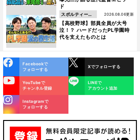
ド
スポルティーバ
2026.08.06更新
動画
【高校野球】部員全員が大号
泣！？ ハードだったPL学園時
代を支えたものとは
cebo
X
Facebookで
Xでフォローする
ok
フォローする
uTube
LINE
YouTubeで
LINEで
チャンネル登録
アカウント追加
stagra
Instagramで
m
フォローする