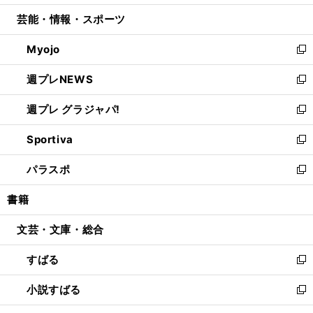
開
ウ
ン
ウ
し
芸能・情報・スポーツ
く
で
ド
ィ
い
開
ウ
ン
ウ
Myojo
く
で
ド
ィ
新
開
ウ
ン
し
週プレNEWS
く
で
ド
い
新
開
ウ
ウ
し
週プレ グラジャパ!
く
で
ィ
い
新
開
ン
ウ
し
Sportiva
く
ド
ィ
い
新
ウ
ン
ウ
し
パラスポ
で
ド
ィ
い
新
開
ウ
ン
ウ
し
書籍
く
で
ド
ィ
い
開
ウ
ン
ウ
文芸・文庫・総合
く
で
ド
ィ
開
ウ
ン
すばる
く
で
ド
新
開
ウ
し
小説すばる
く
で
い
新
開
ウ
し