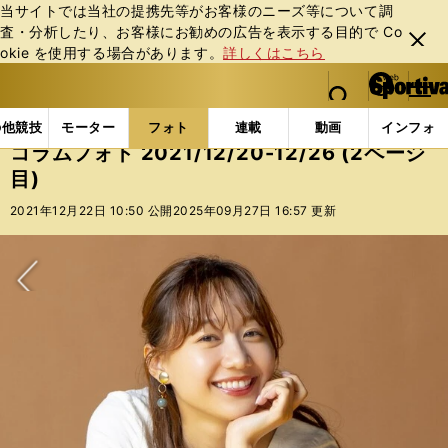
当サイトでは当社の提携先等がお客様のニーズ等について調
査・分析したり、お客様にお勧めの広告を表⽰する⽬的で Co
閉じ
okie を使⽤する場合があります。
詳しくはこちら
る
マイペ
web Sportiva (webスポルティーバ)
検索
メニュ
we
ー
フォトギャラリー
コラムフォト
コラムフォト 2021/
b
ジ
の他競技
モーター
フォト
連載
動画
インフォ
ス
コラムフォト 2021/12/20-12/26 (2ページ
ポ
目)
ル
テ
2021年12月22日 10:50 公開
2025年09月27日 16:57 更新
ィ
ー
バ
次へ