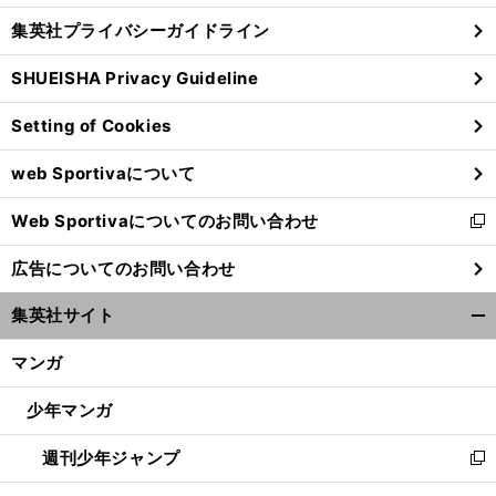
し
じ
集英社プライバシーガイドライン
い
る
ウ
SHUEISHA Privacy Guideline
ィ
ン
Setting of Cookies
ド
ウ
web Sportivaについて
で
開
Web Sportivaについてのお問い合わせ
く
新
し
広告についてのお問い合わせ
い
ウ
集英社サイト
ィ
開
ン
く/
マンガ
ド
閉
ウ
じ
少年マンガ
で
る
開
週刊少年ジャンプ
く
新
し