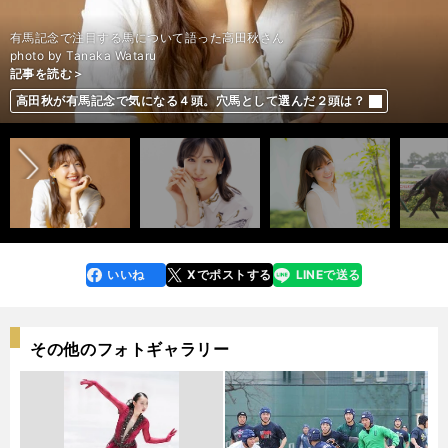
有馬記念で注目する馬について語った高田秋さん
記事を読む＞
photo by Tanaka Wataru
記事を読む＞
記事を読む＞
記事を読む＞
記事を読む＞
記事を読む＞
記事を読む＞
記事を読む＞
山本昌は今年の有馬は「２強で堅い」と見つつ、タイトルホルダーも「軸
横山ルリカが有馬記念で絶対に抑えたい１頭。「２着に入れば十分に穴に
ほのか、有馬記念は舞台適性を重視。エフフォーリア、タイトルホルダー
有馬記念は２強の一騎打ちか。一角崩しがあるなら持久力勝負で浮上する
なぜクロノジェネシスはグランプリレースに強いのか。心配されている凱
有馬記念に強い馬を血統から探す。浮かび上がったのは「父仔制覇」を狙
有馬記念の激走候補２頭。穴党記者が今の中山の馬場に「ぴったり」と激
前へ
の１頭になる」
高田秋が有馬記念で気になる４頭。穴馬として選んだ２頭は？
なるはず」
は消して本命はＧⅠ勝ちのない３歳馬
「善戦マン」
旋門賞惨敗の影響
う２頭
推し
いいね
Xでポストする
LINEで送る
line
faceboo
x
k
その他のフォトギャラリー