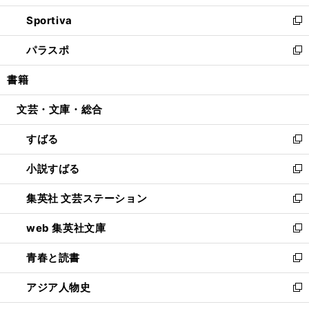
開
ン
ウ
し
Sportiva
く
ド
ィ
い
新
ウ
ン
ウ
し
パラスポ
で
ド
ィ
い
新
開
ウ
ン
ウ
し
書籍
く
で
ド
ィ
い
開
ウ
ン
ウ
文芸・文庫・総合
く
で
ド
ィ
開
ウ
ン
すばる
く
で
ド
新
開
ウ
し
小説すばる
く
で
い
新
開
ウ
し
集英社 文芸ステーション
く
ィ
い
新
ン
ウ
し
web 集英社文庫
ド
ィ
い
新
ウ
ン
ウ
し
青春と読書
で
ド
ィ
い
新
開
ウ
ン
ウ
し
アジア人物史
く
で
ド
ィ
い
新
開
ウ
ン
ウ
し