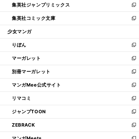
集英社ジャンプリミックス
く
で
ド
ィ
い
新
開
ウ
ン
ウ
し
集英社コミック文庫
く
で
ド
ィ
い
新
開
ウ
ン
ウ
し
少女マンガ
く
で
ド
ィ
い
開
ウ
ン
ウ
りぼん
く
で
ド
ィ
新
開
ウ
ン
し
マーガレット
く
で
ド
い
新
開
ウ
ウ
し
別冊マーガレット
く
で
ィ
い
新
開
ン
ウ
し
マンガMee公式サイト
く
ド
ィ
い
新
ウ
ン
ウ
し
リマコミ
で
ド
ィ
い
新
開
ウ
ン
ウ
し
ジャンプTOON
く
で
ド
ィ
い
新
開
ウ
ン
ウ
し
ZEBRACK
く
で
ド
ィ
い
新
開
ウ
ン
ウ
し
マンガMeets
く
で
ド
ィ