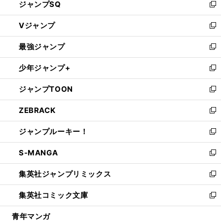
ジャンプSQ
い
新
ウ
し
Vジャンプ
ィ
い
新
ン
ウ
し
最強ジャンプ
ド
ィ
い
新
ウ
ン
ウ
し
少年ジャンプ+
で
ド
ィ
い
新
開
ウ
ン
ウ
し
ジャンプTOON
く
で
ド
ィ
い
新
開
ウ
ン
ウ
し
ZEBRACK
く
で
ド
ィ
い
新
開
ウ
ン
ウ
し
ジャンプルーキー！
く
で
ド
ィ
い
新
開
ウ
ン
ウ
し
S-MANGA
く
で
ド
ィ
い
新
開
ウ
ン
ウ
し
集英社ジャンプリミックス
く
で
ド
ィ
い
新
開
ウ
ン
ウ
し
集英社コミック文庫
く
で
ド
ィ
い
新
開
ウ
ン
ウ
し
青年マンガ
く
で
ド
ィ
い