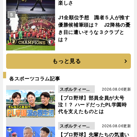
楽しさ
5
J1全順位予想 識者５人が推す
優勝候補筆頭は？ J2降格の憂
き目に遭いそうな３クラブと
は？
もっと見る
各スポーツコラム記事
スポルティーバ
2026.08.06更新
動画
【プロ野球】部員全員が大号
泣！？ ハードだったPL学園時
代を支えたものとは
スポルティーバ
2026.08.06更新
動画
【プロ野球】先輩たちの気遣い