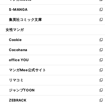
い
新
開
ウ
ン
ウ
し
S-MANGA
く
で
ド
ィ
い
新
開
ウ
ン
ウ
し
集英社コミック文庫
く
で
ド
ィ
い
新
開
ウ
ン
ウ
し
女性マンガ
く
で
ド
ィ
い
開
ウ
ン
ウ
Cookie
く
で
ド
ィ
新
開
ウ
ン
し
Cocohana
く
で
ド
い
新
開
ウ
ウ
し
office YOU
く
で
ィ
い
新
開
ン
ウ
し
マンガMee公式サイト
く
ド
ィ
い
新
ウ
ン
ウ
し
リマコミ
で
ド
ィ
い
新
開
ウ
ン
ウ
し
ジャンプTOON
く
で
ド
ィ
い
新
開
ウ
ン
ウ
し
ZEBRACK
く
で
ド
ィ
い
新