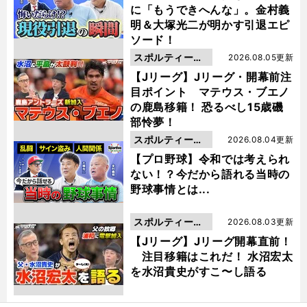
に「もうできへんな」。金村義
明＆大塚光二が明かす引退エピ
ソード！
スポルティーバ
2026.08.05更新
動画
【Jリーグ】Jリーグ・開幕前注
目ポイント マテウス・ブエノ
の鹿島移籍！ 恐るべし15歳磯
部怜夢！
スポルティーバ
2026.08.04更新
動画
【プロ野球】令和では考えられ
ない！？今だから語れる当時の
野球事情とは...
スポルティーバ
2026.08.03更新
動画
【Jリーグ】Jリーグ開幕直前！
注目移籍はこれだ！ 水沼宏太
を水沼貴史がすこ〜し語る