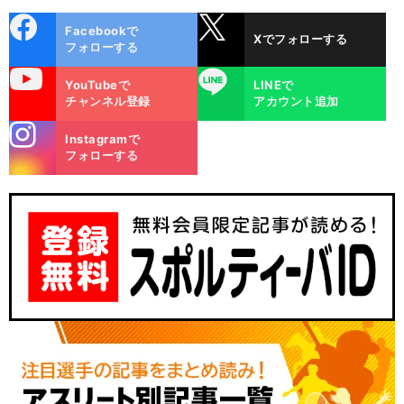
cebo
X
Facebookで
Xでフォローする
ok
フォローする
uTube
LINE
YouTubeで
LINEで
チャンネル登録
アカウント追加
stagra
Instagramで
m
フォローする