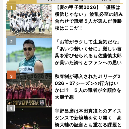
【夏の甲子園2026】「優勝は
1
横浜じゃない」 波乱必至の組み
合わせで識者５人が選んだ優勝
校はここだ！
「お前がラクして生意気だな」
2
「あいつ若いくせに」厳しい言
葉を浴びせられるも佐藤慎太郎
が貫いた誇りとファンへの思い
秋春制が導入されたJ1リーグ2
3
026－27シーズンの行方はい
かに!? ５人の識者が全順位を
大胆予想
4
宇野昌磨は本田真凜とのアイス
ダンスで新境地を切り開く 高
橋大輔の証言とも重なる課題と