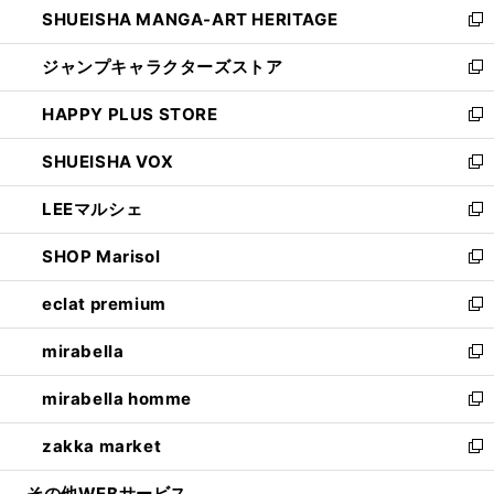
SHUEISHA MANGA-ART HERITAGE
く
で
い
新
開
ウ
し
ジャンプキャラクターズストア
く
ィ
い
新
ン
ウ
し
HAPPY PLUS STORE
ド
ィ
い
新
ウ
ン
ウ
し
SHUEISHA VOX
で
ド
ィ
い
新
開
ウ
ン
ウ
し
LEEマルシェ
く
で
ド
ィ
い
新
開
ウ
ン
ウ
し
SHOP Marisol
く
で
ド
ィ
い
新
開
ウ
ン
ウ
し
eclat premium
く
で
ド
ィ
い
新
開
ウ
ン
ウ
し
mirabella
く
で
ド
ィ
い
新
開
ウ
ン
ウ
し
mirabella homme
く
で
ド
ィ
い
新
開
ウ
ン
ウ
し
zakka market
く
で
ド
ィ
い
新
開
ウ
ン
ウ
し
その他WEBサービス
く
で