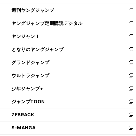
開
ウ
ン
ウ
週刊ヤングジャンプ
く
で
ド
ィ
新
開
ウ
ン
し
ヤングジャンプ定期購読デジタル
く
で
ド
い
新
開
ウ
ウ
し
ヤンジャン！
く
で
ィ
い
新
開
ン
ウ
し
となりのヤングジャンプ
く
ド
ィ
い
新
ウ
ン
ウ
し
グランドジャンプ
で
ド
ィ
い
新
開
ウ
ン
ウ
し
ウルトラジャンプ
く
で
ド
ィ
い
新
開
ウ
ン
ウ
し
少年ジャンプ+
く
で
ド
ィ
い
新
開
ウ
ン
ウ
し
ジャンプTOON
く
で
ド
ィ
い
新
開
ウ
ン
ウ
し
ZEBRACK
く
で
ド
ィ
い
新
開
ウ
ン
ウ
し
S-MANGA
く
で
ド
ィ
い
新
開
ウ
ン
ウ
し