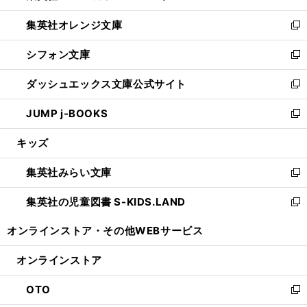
開
ウ
ン
し
集英社オレンジ文庫
く
で
ド
い
新
開
ウ
ウ
し
シフォン文庫
く
で
ィ
い
新
開
ン
ウ
し
ダッシュエックス文庫公式サイト
く
ド
ィ
い
新
ウ
ン
ウ
し
JUMP j-BOOKS
で
ド
ィ
い
新
開
ウ
ン
ウ
し
キッズ
く
で
ド
ィ
い
開
ウ
ン
ウ
集英社みらい文庫
く
で
ド
ィ
新
開
ウ
ン
し
集英社の児童図書 S-KIDS.LAND
く
で
ド
い
新
開
ウ
ウ
し
オンラインストア・
その他WEBサービス
く
で
ィ
い
開
ン
ウ
オンラインストア
く
ド
ィ
ウ
ン
OTO
で
ド
新
開
ウ
し