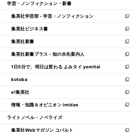
学芸・ノンフィクション・新書
く
で
ド
ィ
い
開
ウ
ン
ウ
集英社学芸部 - 学芸・ノンフィクション
く
で
ド
ィ
新
開
ウ
ン
し
集英社ビジネス書
く
で
ド
い
新
開
ウ
ウ
し
集英社新書
く
で
ィ
い
新
開
ン
ウ
し
集英社新書プラス - 知の水先案内人
く
ド
ィ
い
新
ウ
ン
ウ
し
1日5分で、明日は変わる よみタイ yomitai
で
ド
ィ
い
新
開
ウ
ン
ウ
し
kotoba
く
で
ド
ィ
い
新
開
ウ
ン
ウ
し
e!集英社
く
で
ド
ィ
い
新
開
ウ
ン
ウ
し
情報・知識＆オピニオン imidas
く
で
ド
ィ
い
新
開
ウ
ン
ウ
し
ライトノベル・ノベライズ
く
で
ド
ィ
い
開
ウ
ン
ウ
集英社Webマガジン コバルト
く
で
ド
ィ
新