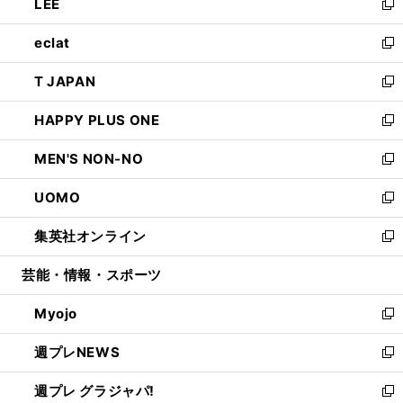
LEE
く
で
ド
ィ
い
新
開
ウ
ン
ウ
し
eclat
く
で
ド
ィ
い
新
開
ウ
ン
ウ
し
T JAPAN
く
で
ド
ィ
い
新
開
ウ
ン
ウ
し
HAPPY PLUS ONE
く
で
ド
ィ
い
新
開
ウ
ン
ウ
し
MEN'S NON-NO
く
で
ド
ィ
い
新
開
ウ
ン
ウ
し
UOMO
く
で
ド
ィ
い
新
開
ウ
ン
ウ
し
集英社オンライン
く
で
ド
ィ
い
新
開
ウ
ン
ウ
し
芸能・情報・スポーツ
く
で
ド
ィ
い
開
ウ
ン
ウ
Myojo
く
で
ド
ィ
新
開
ウ
ン
し
週プレNEWS
く
で
ド
い
新
開
ウ
ウ
し
週プレ グラジャパ!
く
で
ィ
い
新