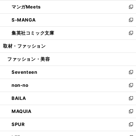
開
ウ
ン
ウ
し
マンガMeets
く
で
ド
ィ
い
新
開
ウ
ン
ウ
し
S-MANGA
く
で
ド
ィ
い
新
開
ウ
ン
ウ
し
集英社コミック文庫
く
で
ド
ィ
い
新
開
ウ
ン
ウ
し
取材・ファッション
く
で
ド
ィ
い
開
ウ
ン
ウ
ファッション・美容
く
で
ド
ィ
開
ウ
ン
Seventeen
く
で
ド
新
開
ウ
し
non-no
く
で
い
新
開
ウ
し
BAILA
く
ィ
い
新
ン
ウ
し
MAQUIA
ド
ィ
い
新
ウ
ン
ウ
し
SPUR
で
ド
ィ
い
新
開
ウ
ン
ウ
し