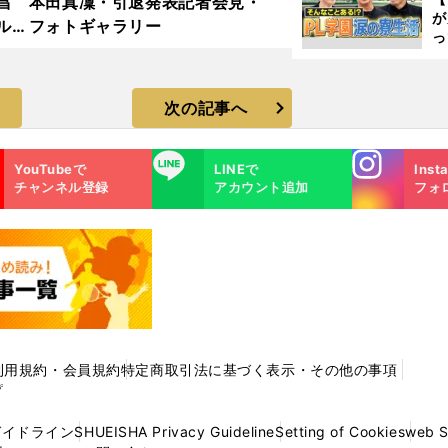
昌
本田真凜・引退発表記者会見・
が
ルド
フォトギャラリー
っ
ラ
た
次の記事へ
Instagra
LINE
YouTubeで
LINEで
Inst
m
チャンネル登録
アカウント追加
フォ
利用規約・会員規約
特定商取引法に基づく表示・その他の事項
プ
ガイドライン
SHUEISHA Privacy Guideline
Setting of Cookies
web 