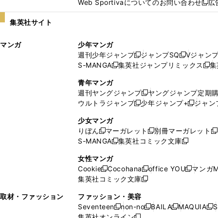
Web Sportivaについてのお問い合わせ
広
し
新
い
し
集英社サイト
ウ
い
ィ
ウ
マンガ
少年マンガ
ン
ィ
週刊少年ジャンプ
ジャンプSQ
Vジャン
ド
ン
新
新
S-MANGA
集英社ジャンプリミックス
集
ウ
ド
新
し
し
新
で
ウ
し
い
い
し
青年マンガ
開
で
い
ウ
ウ
い
週刊ヤングジャンプ
ヤングジャンプ定期
新
く
開
ウ
ィ
ィ
ウ
ウルトラジャンプ
少年ジャンプ+
ジャン
新
し
新
く
ィ
ン
ン
ィ
し
い
し
ン
ド
ド
ン
少女マンガ
い
ウ
い
ド
ウ
ウ
ド
りぼん
マーガレット
別冊マーガレット
新
新
新
ウ
ィ
ウ
ウ
で
で
ウ
S-MANGA
集英社コミック文庫
し
新
し
新
ィ
ン
ィ
で
開
開
で
い
し
い
し
ン
ド
ン
女性マンガ
開
く
く
開
ウ
い
ウ
い
ド
ウ
ド
Cookie
Cocohana
office YOU
マンガM
く
く
新
新
新
ィ
ウ
ィ
ウ
ウ
で
ウ
集英社コミック文庫
し
新
し
し
ン
ィ
ン
ィ
で
開
で
い
し
い
い
ド
ン
ド
ン
取材・ファッション
ファッション・美容
開
く
開
ウ
い
ウ
ウ
ウ
ド
ウ
ド
Seventeen
non-no
BAILA
MAQUIA
S
く
く
新
新
新
新
ィ
ウ
ィ
ィ
で
ウ
で
ウ
集英社オンライン