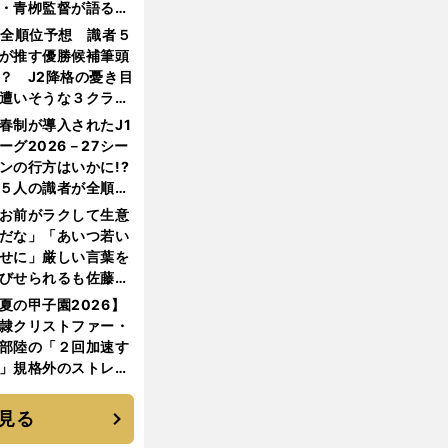
・青栁監督が語る
機動破壊」はこうし
1全順位予想 識者５
生まれた
が推す優勝候補筆頭
？ J2降格の憂き目
遭いそうな３クラブ
は？
春制が導入されたJ1
ーグ2026－27シー
ンの行方はいかに!?
５人の識者が全順位
大胆予想
お前がラクして生意
だな」「あいつ若い
せに」厳しい言葉を
びせられるも佐藤慎
郎が貫いた誇りとフ
夏の甲子園2026】
ンへの思い
隷クリストファー・
部陸の「２回加速す
」規格外のストレー
 それでもプロではな
大学進学を選ぶ理由
見る