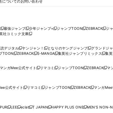
告についてのお問い合わせ
プ
最強ジャンプ
少年ジャンプ+
ジャンプTOON
ZEBRACK
ジ
新
新
新
新
新
英社コミック文庫
し
新
し
し
し
し
い
い
し
い
い
い
ウ
ウ
い
ウ
ウ
ウ
購読デジタル
ヤンジャン！
となりのヤングジャンプ
グランドジ
新
新
新
ィ
ィ
ウ
ィ
ィ
ィ
プTOON
ZEBRACK
S-MANGA
集英社ジャンプリミックス
集英
新
し
新
し
新
し
新
ン
ン
ィ
ン
ン
ン
し
い
し
い
し
い
し
ド
ド
ン
ド
ド
ド
い
ウ
い
ウ
い
ウ
い
ウ
ウ
ド
ウ
ウ
ウ
マンガMee公式サイト
リマコミ
ジャンプTOON
ZEBRACK
マン
新
新
新
新
ウ
ィ
ウ
ィ
ウ
ィ
ウ
で
で
ウ
で
で
で
し
し
し
し
し
ィ
ン
ィ
ン
ィ
ン
ィ
開
開
で
開
開
開
い
い
い
い
い
ン
ド
ン
ド
ン
ド
ン
く
く
開
く
く
く
ウ
ウ
ウ
ウ
ウ
ド
ウ
ド
ウ
ド
ウ
ド
ee公式サイト
リマコミ
ジャンプTOON
ZEBRACK
マンガMeet
く
新
新
新
新
ィ
ィ
ィ
ィ
ィ
ウ
で
ウ
で
ウ
で
ウ
し
し
し
し
ン
ン
ン
ン
ン
で
開
で
開
で
開
で
い
い
い
い
ド
ド
ド
ド
ド
開
く
開
く
開
く
開
ウ
ウ
ウ
ウ
ウ
ウ
ウ
ウ
ウ
PUR
LEE
eclat
T JAPAN
HAPPY PLUS ONE
MEN'S NON-
く
く
く
く
新
新
新
新
新
ィ
ィ
ィ
ィ
で
で
で
で
で