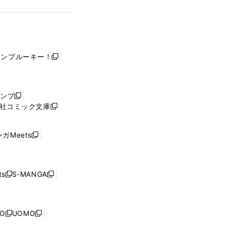
ャンプルーキー！
新
し
い
ウ
ャンプ
新
ィ
社コミック文庫
し
新
ン
い
し
ド
ウ
い
ウ
ガMeets
新
ィ
ウ
で
し
ン
ィ
開
い
ド
ン
く
ウ
ウ
ド
s
S-MANGA
新
新
ィ
で
ウ
し
し
ン
開
で
い
い
ド
く
開
ウ
ウ
ウ
NO
UOMO
く
新
新
ィ
ィ
で