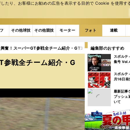
たり、お客様にお勧めの広告を表⽰する⽬的で Cookie を使⽤す
フ
その他球技
その他競技
モーター
フォト
連載
興奮！スーパーGT参戦全チーム紹介・GT300後編 (24ページ目)
編集部のおすすめ
スポルテ
T参戦全チーム紹介・G
集号 Vol
スポルテ
月16日発
最新記事
プッシュ
いて