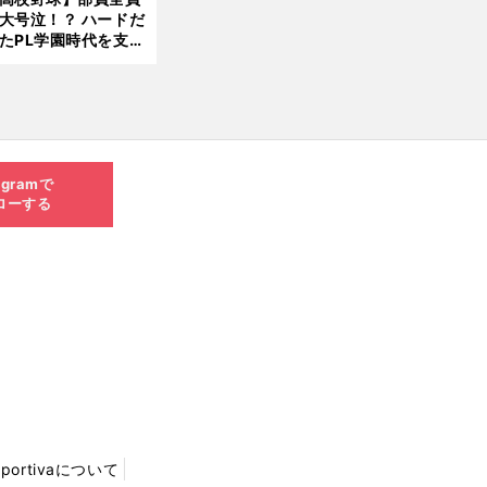
大号泣！？ ハードだ
8.0
たPL学園時代を支え
6更
ものとは
新
agramで
ローする
Sportivaについて