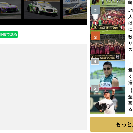
崎
「
J
2
て
人
は
に
LINEで送る
と
秋
3
リ
ズ
4
を
「
気
く
浴
5
太
【
ァ
聖
高
る
ト
く
もっと