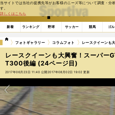
当サイトでは当社の提携先等がお客様のニーズ等について調査・分析し
web Sportiva (webスポルティーバ)
す。
詳しくはこちら
新着
ランキング
野球
サッカー
競馬
ゴル
we
フォトギャラリー
コラムフォト
レースクイーンも大
b
ス
レースクイーンも大興奮！スーパーG
ポ
ル
T300後編 (24ページ目)
テ
2017年06月23日 11:40 公開
2017年08月02日 19:02 更新
ィ
ー
バ
次へ