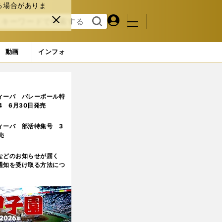
る場合がありま
マイペ
閉じ
検索
メニュ
ー
る
す
ジ
る
動画
インフォ
ィーバ バレーボール特
.4 6月30日発売
ィーバ 部活特集号 3
売
などのお知らせが届く
通知を受け取る方法につ