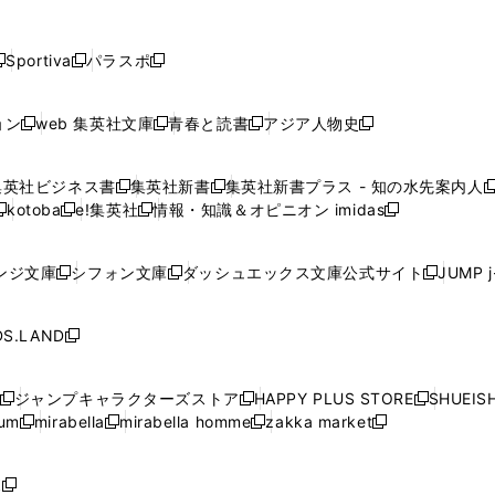
し
し
し
し
し
ン
ン
ン
ン
開
開
開
開
開
い
い
い
い
い
ド
ド
ド
ド
く
く
く
く
く
ウ
ウ
ウ
ウ
ウ
ウ
ウ
ウ
ウ
Sportiva
パラスポ
新
新
ィ
ィ
ィ
ィ
ィ
で
で
で
で
し
し
し
ン
ン
ン
ン
ン
開
開
開
開
い
い
い
ド
ド
ド
ド
ド
ョン
web 集英社文庫
青春と読書
アジア人物史
く
く
く
く
新
新
新
新
ウ
ウ
ウ
ウ
ウ
ウ
ウ
ウ
し
し
し
し
ィ
ィ
ィ
で
で
で
で
で
い
い
い
い
ン
ン
ン
集英社ビジネス書
集英社新書
集英社新書プラス - 知の水先案内人
開
開
開
開
開
新
新
新
ウ
ウ
ウ
ウ
ド
ド
ド
kotoba
e!集英社
情報・知識＆オピニオン imidas
く
く
く
く
く
新
し
新
し
新
ィ
ィ
ィ
ィ
ウ
ウ
ウ
し
し
い
し
い
し
ン
ン
ン
ン
で
で
で
い
い
ウ
い
ウ
い
ド
ド
ド
ド
ンジ文庫
シフォン文庫
ダッシュエックス文庫公式サイト
JUMP 
開
開
開
新
新
新
ウ
ウ
ィ
ウ
ィ
ウ
ウ
ウ
ウ
ウ
く
く
く
し
し
し
ィ
ィ
ン
ィ
ン
ィ
で
で
で
で
い
い
い
ン
ン
ド
ン
ド
ン
S.LAND
開
開
開
開
新
ウ
ウ
ウ
ド
ド
ウ
ド
ウ
ド
く
く
く
く
し
ィ
ィ
ィ
ウ
ウ
で
ウ
で
ウ
い
ン
ン
ン
ジャンプキャラクターズストア
HAPPY PLUS STORE
SHUEIS
で
で
開
で
開
で
新
新
新
ウ
ド
ド
ド
ium
mirabella
mirabella homme
zakka market
開
開
く
開
く
開
し
新
新
新
し
新
し
ィ
ウ
ウ
ウ
く
く
く
く
い
し
し
い
し
し
い
ン
で
で
で
ウ
い
い
ウ
い
い
ウ
ド
ボ
開
開
開
新