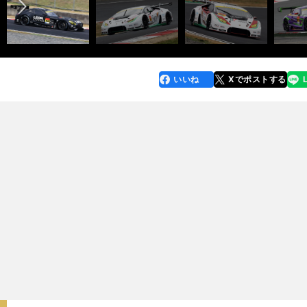
いいね
Xでポストする
line
faceboo
x
k