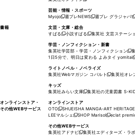
し
新
し
し
し
ン
ィ
ン
ン
開
で
開
で
い
し
い
い
い
ド
ン
ド
ド
芸能・情報・スポーツ
く
開
く
開
ウ
い
ウ
ウ
ウ
ウ
ド
ウ
ウ
Myojo
週プレNEWS
週プレ グラジャパ!
く
く
新
新
新
ィ
ウ
ィ
ィ
ィ
で
ウ
で
で
し
し
ン
ィ
ン
ン
ン
書籍
文芸・文庫・総合
開
で
開
開
い
い
ド
ン
ド
ド
ド
すばる
小説すばる
集英社 文芸ステーシ
く
開
く
く
新
新
ウ
ウ
ウ
ド
ウ
ウ
ウ
く
し
し
ィ
ィ
学芸・ノンフィクション・新書
で
ウ
で
で
で
い
い
ン
ン
集英社学芸部 - 学芸・ノンフィクション
開
で
開
開
開
新
ウ
ウ
ド
ド
1日5分で、明日は変わる よみタイ yomitai
く
開
く
く
く
し
新
ィ
ィ
ウ
ウ
く
い
ン
ン
ライトノベル・ノベライズ
で
で
ウ
ド
ド
集英社Webマガジン コバルト
集英社オレ
開
開
新
ィ
ウ
ウ
く
く
し
ン
キッズ
で
で
い
ド
集英社みらい文庫
集英社の児童図書 S-KID
開
開
新
ウ
ウ
く
く
し
ィ
オンラインストア・
オンラインストア
で
い
ン
その他WEBサービス
OTO
SHUEISHA MANGA-ART HERITAGE
開
新
ウ
ド
LEEマルシェ
SHOP Marisol
eclat prem
く
し
新
新
ィ
ウ
い
し
し
ン
その他WEBサービス
で
ウ
い
い
ド
集英社アドナビ
集英社エディターズ・ラ
開
新