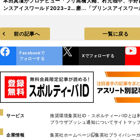
本田真凜がプロデビュー「プリ
高橋大輔、村元哉中、宇野
ンスアイスワールド2023−20
磨...「プリンスアイスワー
24」フォトギャラリー
2023−2024」フォトギャ
リー
前の記事へ
一覧に戻る
ebo
X
YouTube
Facebookで
Xでフォローする
ok
フォローする
サービス
推奨環境
集英社ID・スポルティーバIDとは
ブラウザプッシュ通知について
サイトマッ
企業情報
集英社ホームページ
集英社プライバシー
新