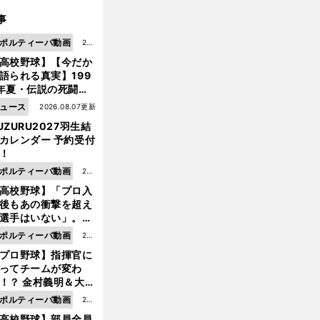
事
ポルティーバ動画
202
高校野球】【今だか
6.0
語られる真実】199
8.0
年夏・伝説の死闘の
7更
中にPL学園に何が起
ュース
2026.08.07更新
新
ていた！？
UZURU2027羽生結
カレンダー 予約受付
！
ポルティーバ動画
202
高校野球】「プロ入
6.0
後もあの衝撃を超え
8.0
選手はいない」。PL
6更
園トリオが衝撃を受
ポルティーバ動画
202
新
た選手
プロ野球】指揮官に
6.0
ってチームが変わ
8.0
！？ 金村義明＆大塚
6更
二が語る歴代監督エ
ポルティーバ動画
202
新
ソード
高校野球】部員全員
6.0