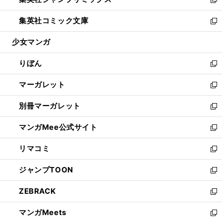
ド
ィ
い
新
開
ウ
ン
ウ
し
集英社コミック文庫
く
で
ド
ィ
い
新
開
ウ
ン
ウ
し
少女マンガ
く
で
ド
ィ
い
開
ウ
ン
ウ
りぼん
く
で
ド
ィ
新
開
ウ
ン
し
マーガレット
く
で
ド
い
新
開
ウ
ウ
し
別冊マーガレット
く
で
ィ
い
新
開
ン
ウ
し
マンガMee公式サイト
く
ド
ィ
い
新
ウ
ン
ウ
し
リマコミ
で
ド
ィ
い
新
開
ウ
ン
ウ
し
ジャンプTOON
く
で
ド
ィ
い
新
開
ウ
ン
ウ
し
ZEBRACK
く
で
ド
ィ
い
新
開
ウ
ン
ウ
し
マンガMeets
く
で
ド
ィ
い
新