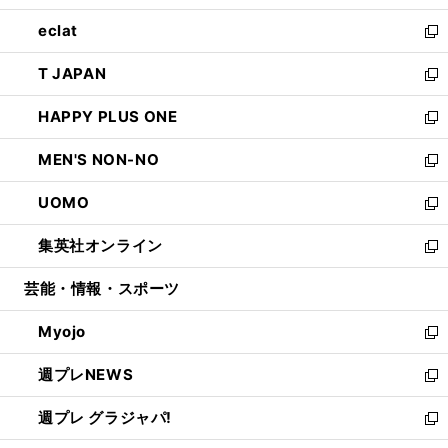
開
ウ
ン
ウ
し
eclat
く
で
ド
ィ
い
新
開
ウ
ン
ウ
し
T JAPAN
く
で
ド
ィ
い
新
開
ウ
ン
ウ
し
HAPPY PLUS ONE
く
で
ド
ィ
い
新
開
ウ
ン
ウ
し
MEN'S NON-NO
く
で
ド
ィ
い
新
開
ウ
ン
ウ
し
UOMO
く
で
ド
ィ
い
新
開
ウ
ン
ウ
し
集英社オンライン
く
で
ド
ィ
い
新
開
ウ
ン
ウ
し
芸能・情報・スポーツ
く
で
ド
ィ
い
開
ウ
ン
ウ
Myojo
く
で
ド
ィ
新
開
ウ
ン
し
週プレNEWS
く
で
ド
い
新
開
ウ
ウ
し
週プレ グラジャパ!
く
で
ィ
い
新
開
ン
ウ
し