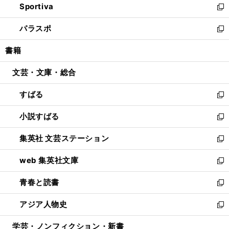
Sportiva
く
ド
ィ
い
新
ウ
ン
ウ
し
パラスポ
で
ド
ィ
い
新
開
ウ
ン
ウ
し
書籍
く
で
ド
ィ
い
開
ウ
ン
ウ
文芸・文庫・総合
く
で
ド
ィ
開
ウ
ン
すばる
く
で
ド
新
開
ウ
し
小説すばる
く
で
い
新
開
ウ
し
集英社 文芸ステーション
く
ィ
い
新
ン
ウ
し
web 集英社文庫
ド
ィ
い
新
ウ
ン
ウ
し
青春と読書
で
ド
ィ
い
新
開
ウ
ン
ウ
し
アジア人物史
く
で
ド
ィ
い
新
開
ウ
ン
ウ
し
学芸・ノンフィクション・新書
く
で
ド
ィ
い