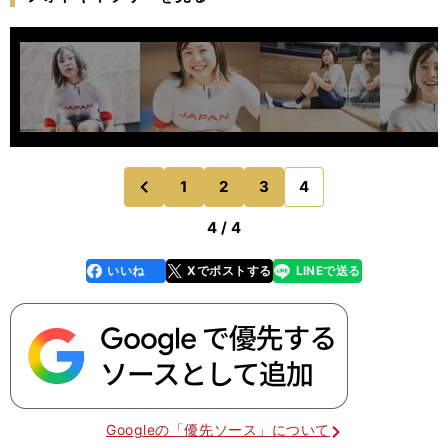
1
2
3
4
のページへ
前
4 / 4
いいね
Xでポストする
LINEで送る
line
faceboo
x
k
Googleの「優先ソース」について