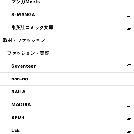
マンガMeets
く
で
ド
ィ
い
新
開
ウ
ン
ウ
し
S-MANGA
く
で
ド
ィ
い
新
開
ウ
ン
ウ
し
集英社コミック文庫
く
で
ド
ィ
い
新
開
ウ
ン
ウ
し
取材・ファッション
く
で
ド
ィ
い
開
ウ
ン
ウ
ファッション・美容
く
で
ド
ィ
開
ウ
ン
Seventeen
く
で
ド
新
開
ウ
し
non-no
く
で
い
新
開
ウ
し
BAILA
く
ィ
い
新
ン
ウ
し
MAQUIA
ド
ィ
い
新
ウ
ン
ウ
し
SPUR
で
ド
ィ
い
新
開
ウ
ン
ウ
し
LEE
く
で
ド
ィ
い
新