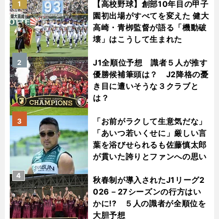
【高校野球】創部10年目の甲子
1
園初出場がすべてを変えた 健大
高崎・青栁監督が語る「機動破
壊」はこうして生まれた
J1全順位予想 識者５人が推す
2
優勝候補筆頭は？ J2降格の憂
き目に遭いそうな３クラブと
は？
「お前がラクして生意気だな」
3
「あいつ若いくせに」厳しい言
葉を浴びせられるも佐藤慎太郎
が貫いた誇りとファンへの思い
4
秋春制が導入されたJ1リーグ2
026－27シーズンの行方はい
かに!? ５人の識者が全順位を
大胆予想