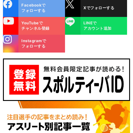
cebo
X
Facebookで
Xでフォローする
ok
フォローする
uTube
LINE
YouTubeで
LINEで
チャンネル登録
アカウント追加
stagra
Instagramで
m
フォローする
フ
・
・
ェイエノールトvsモナコの試合日程
テレビ放送
ネット配信予定｜欧州サッカープレシーズンマッチ