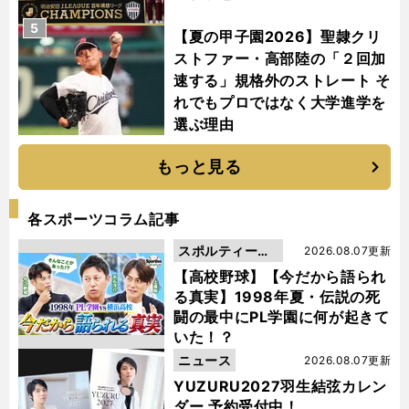
5
【夏の甲子園2026】聖隷クリ
ストファー・高部陸の「２回加
速する」規格外のストレート そ
れでもプロではなく大学進学を
選ぶ理由
もっと見る
各スポーツコラム記事
スポルティーバ
2026.08.07更新
動画
【高校野球】【今だから語られ
る真実】1998年夏・伝説の死
闘の最中にPL学園に何が起きて
いた！？
ニュース
2026.08.07更新
YUZURU2027羽生結弦カレン
ダー 予約受付中！