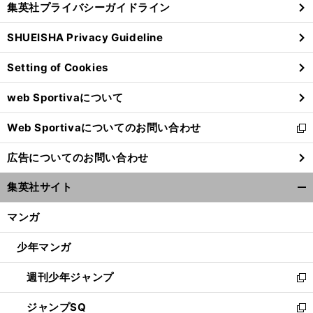
集英社プライバシーガイドライン
い
る
ウ
SHUEISHA Privacy Guideline
ィ
ン
Setting of Cookies
ド
ウ
web Sportivaについて
で
開
Web Sportivaについてのお問い合わせ
く
新
し
広告についてのお問い合わせ
い
ウ
集英社サイト
ィ
開
ン
く/
マンガ
ド
閉
ウ
じ
少年マンガ
で
る
開
週刊少年ジャンプ
く
新
し
ジャンプSQ
い
新