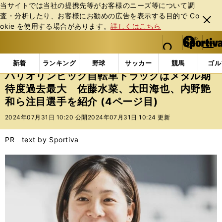
当サイトでは当社の提携先等がお客様のニーズ等について調
査・分析したり、お客様にお勧めの広告を表⽰する⽬的で Co
閉じ
okie を使⽤する場合があります。
詳しくはこちら
る
マイペ
web Sportiva (webスポルティーバ)
検索
メニュ
we
ー
インフォメーション
その他
パリオリンピック自転
b
ジ
新着
ランキング
野球
サッカー
競馬
ゴル
ス
パリオリンピック自転車トラックはメダル期
ポ
待度過去最大 佐藤水菜、太田海也、内野艶
ル
和ら注目選手を紹介 (4ページ目)
テ
ィ
2024年07月31日 10:20 公開
2024年07月31日 10:24 更新
ー
バ
PR text by Sportiva