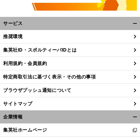
サービス
開
く/
推奨環境
閉
じ
集英社ID・スポルティーバIDとは
る
利用規約・会員規約
特定商取引法に基づく表示・その他の事項
ブラウザプッシュ通知について
サイトマップ
企業情報
開
く/
集英社ホームページ
新
閉
し
じ