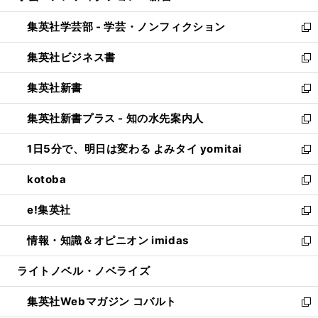
開
ウ
ン
ウ
集英社学芸部 - 学芸・ノンフィクション
く
で
ド
ィ
新
開
ウ
ン
し
集英社ビジネス書
く
で
ド
い
新
開
ウ
ウ
し
集英社新書
く
で
ィ
い
新
開
ン
ウ
し
集英社新書プラス - 知の水先案内人
く
ド
ィ
い
新
ウ
ン
ウ
し
1日5分で、明日は変わる よみタイ yomitai
で
ド
ィ
い
新
開
ウ
ン
ウ
し
kotoba
く
で
ド
ィ
い
新
開
ウ
ン
ウ
し
e!集英社
く
で
ド
ィ
い
新
開
ウ
ン
ウ
し
情報・知識＆オピニオン imidas
く
で
ド
ィ
い
新
開
ウ
ン
ウ
し
ライトノベル・ノベライズ
く
で
ド
ィ
い
開
ウ
ン
ウ
集英社Webマガジン コバルト
く
で
ド
ィ
新
開
ウ