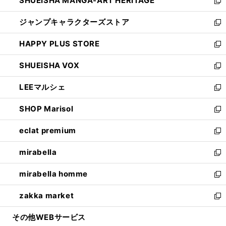
SHUEISHA MANGA-ART HERITAGE
く
で
い
新
開
ウ
し
ジャンプキャラクターズストア
く
ィ
い
新
ン
ウ
し
HAPPY PLUS STORE
ド
ィ
い
新
ウ
ン
ウ
し
SHUEISHA VOX
で
ド
ィ
い
新
開
ウ
ン
ウ
し
LEEマルシェ
く
で
ド
ィ
い
新
開
ウ
ン
ウ
し
SHOP Marisol
く
で
ド
ィ
い
新
開
ウ
ン
ウ
し
eclat premium
く
で
ド
ィ
い
新
開
ウ
ン
ウ
し
mirabella
く
で
ド
ィ
い
新
開
ウ
ン
ウ
し
mirabella homme
く
で
ド
ィ
い
新
開
ウ
ン
ウ
し
zakka market
く
で
ド
ィ
い
新
開
ウ
ン
ウ
し
その他WEBサービス
く
で
ド
ィ
い