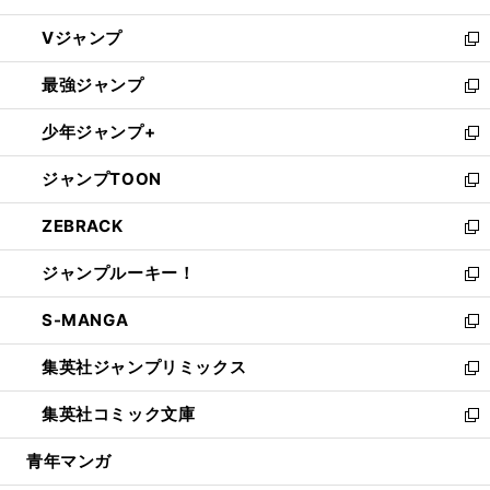
ウ
し
Vジャンプ
ィ
い
新
ン
ウ
し
最強ジャンプ
ド
ィ
い
新
ウ
ン
ウ
し
少年ジャンプ+
で
ド
ィ
い
新
開
ウ
ン
ウ
し
ジャンプTOON
く
で
ド
ィ
い
新
開
ウ
ン
ウ
し
ZEBRACK
く
で
ド
ィ
い
新
開
ウ
ン
ウ
し
ジャンプルーキー！
く
で
ド
ィ
い
新
開
ウ
ン
ウ
し
S-MANGA
く
で
ド
ィ
い
新
開
ウ
ン
ウ
し
集英社ジャンプリミックス
く
で
ド
ィ
い
新
開
ウ
ン
ウ
し
集英社コミック文庫
く
で
ド
ィ
い
新
開
ウ
ン
ウ
し
青年マンガ
く
で
ド
ィ
い
開
ウ
ン
ウ