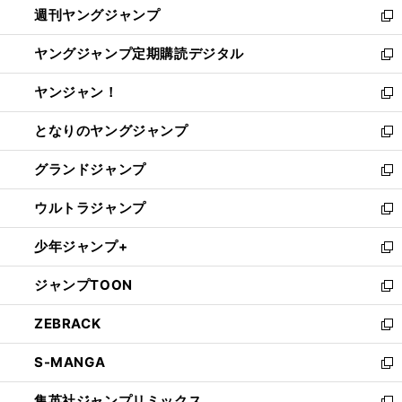
週刊ヤングジャンプ
く
で
ド
ィ
新
開
ウ
ン
し
ヤングジャンプ定期購読デジタル
く
で
ド
い
新
開
ウ
ウ
し
ヤンジャン！
く
で
ィ
い
新
開
ン
ウ
し
となりのヤングジャンプ
く
ド
ィ
い
新
ウ
ン
ウ
し
グランドジャンプ
で
ド
ィ
い
新
開
ウ
ン
ウ
し
ウルトラジャンプ
く
で
ド
ィ
い
新
開
ウ
ン
ウ
し
少年ジャンプ+
く
で
ド
ィ
い
新
開
ウ
ン
ウ
し
ジャンプTOON
く
で
ド
ィ
い
新
開
ウ
ン
ウ
し
ZEBRACK
く
で
ド
ィ
い
新
開
ウ
ン
ウ
し
S-MANGA
く
で
ド
ィ
い
新
開
ウ
ン
ウ
し
集英社ジャンプリミックス
く
で