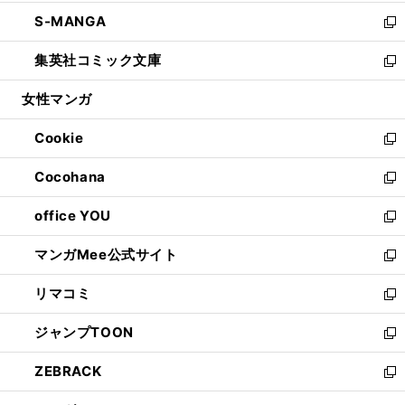
開
ウ
ン
ウ
し
S-MANGA
く
で
ド
ィ
い
新
開
ウ
ン
ウ
し
集英社コミック文庫
く
で
ド
ィ
い
新
開
ウ
ン
ウ
し
女性マンガ
く
で
ド
ィ
い
開
ウ
ン
ウ
Cookie
く
で
ド
ィ
新
開
ウ
ン
し
Cocohana
く
で
ド
い
新
開
ウ
ウ
し
office YOU
く
で
ィ
い
新
開
ン
ウ
し
マンガMee公式サイト
く
ド
ィ
い
新
ウ
ン
ウ
し
リマコミ
で
ド
ィ
い
新
開
ウ
ン
ウ
し
ジャンプTOON
く
で
ド
ィ
い
新
開
ウ
ン
ウ
し
ZEBRACK
く
で
ド
ィ
い
新
開
ウ
ン
ウ
し