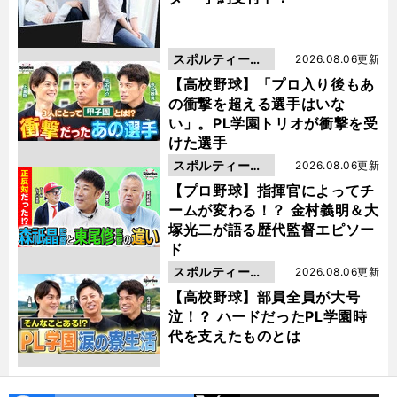
スポルティーバ
2026.08.06更新
動画
【高校野球】「プロ入り後もあ
の衝撃を超える選手はいな
い」。PL学園トリオが衝撃を受
けた選手
スポルティーバ
2026.08.06更新
動画
【プロ野球】指揮官によってチ
ームが変わる！？ 金村義明＆大
塚光二が語る歴代監督エピソー
ド
スポルティーバ
2026.08.06更新
動画
【高校野球】部員全員が大号
泣！？ ハードだったPL学園時
代を支えたものとは