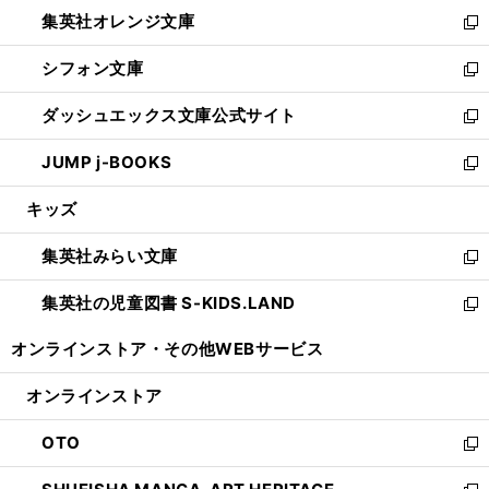
ン
し
集英社オレンジ文庫
く
で
ド
い
新
開
ウ
ウ
し
シフォン文庫
く
で
ィ
い
新
開
ン
ウ
し
ダッシュエックス文庫公式サイト
く
ド
ィ
い
新
ウ
ン
ウ
し
JUMP j-BOOKS
で
ド
ィ
い
新
開
ウ
ン
ウ
し
キッズ
く
で
ド
ィ
い
開
ウ
ン
ウ
集英社みらい文庫
く
で
ド
ィ
新
開
ウ
ン
し
集英社の児童図書 S-KIDS.LAND
く
で
ド
い
新
開
ウ
ウ
し
オンラインストア・
その他WEBサービス
く
で
ィ
い
開
ン
ウ
オンラインストア
く
ド
ィ
ウ
ン
OTO
で
ド
新
開
ウ
し