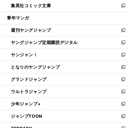
ウ
し
集英社コミック文庫
く
で
ド
ィ
い
新
開
ウ
ン
ウ
し
青年マンガ
く
で
ド
ィ
い
開
ウ
ン
ウ
週刊ヤングジャンプ
く
で
ド
ィ
新
開
ウ
ン
し
ヤングジャンプ定期購読デジタル
く
で
ド
い
新
開
ウ
ウ
し
ヤンジャン！
く
で
ィ
い
新
開
ン
ウ
し
となりのヤングジャンプ
く
ド
ィ
い
新
ウ
ン
ウ
し
グランドジャンプ
で
ド
ィ
い
新
開
ウ
ン
ウ
し
ウルトラジャンプ
く
で
ド
ィ
い
新
開
ウ
ン
ウ
し
少年ジャンプ+
く
で
ド
ィ
い
新
開
ウ
ン
ウ
し
ジャンプTOON
く
で
ド
ィ
い
新
開
ウ
ン
ウ
し