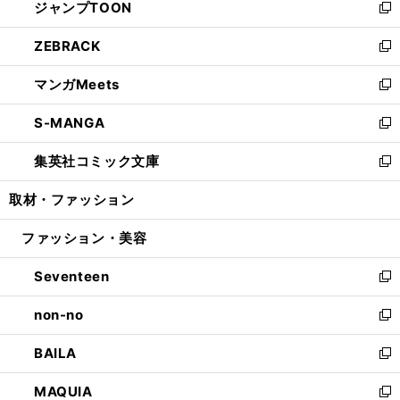
ジャンプTOON
く
で
ド
ィ
い
新
開
ウ
ン
ウ
し
ZEBRACK
く
で
ド
ィ
い
新
開
ウ
ン
ウ
し
マンガMeets
く
で
ド
ィ
い
新
開
ウ
ン
ウ
し
S-MANGA
く
で
ド
ィ
い
新
開
ウ
ン
ウ
し
集英社コミック文庫
く
で
ド
ィ
い
新
開
ウ
ン
ウ
し
取材・ファッション
く
で
ド
ィ
い
開
ウ
ン
ウ
ファッション・美容
く
で
ド
ィ
開
ウ
ン
Seventeen
く
で
ド
新
開
ウ
し
non-no
く
で
い
新
開
ウ
し
BAILA
く
ィ
い
新
ン
ウ
し
MAQUIA
ド
ィ
い
新