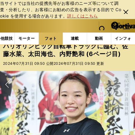
当サイトでは当社の提携先等がお客様のニーズ等について調
査・分析したり、お客様にお勧めの広告を表⽰する⽬的で Co
閉じ
okie を使⽤する場合があります。
詳しくはこちら
る
マイペ
web Sportiva (webスポルティーバ)
検索
メニュ
we
ー
フォトギャラリー
コラムフォト
パリオリンピック自
b
ジ
の他競技
モーター
フォト
連載
動画
インフォ
ス
パリオリンピック自転車トラックに臨む、佐
ポ
藤水菜、太田海也、内野艶和 (6ページ目)
ル
テ
2024年07月31日 09:50 公開
2024年07月31日 09:50 更新
ィ
ー
バ
次へ