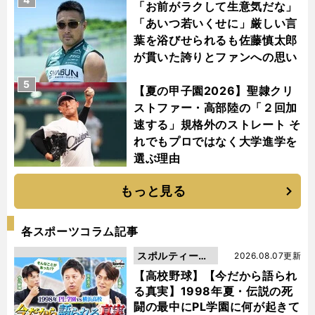
「お前がラクして生意気だな」
「あいつ若いくせに」厳しい言
葉を浴びせられるも佐藤慎太郎
が貫いた誇りとファンへの思い
5
【夏の甲子園2026】聖隷クリ
ストファー・高部陸の「２回加
速する」規格外のストレート そ
れでもプロではなく大学進学を
選ぶ理由
もっと見る
各スポーツコラム記事
スポルティーバ
2026.08.07更新
動画
【高校野球】【今だから語られ
る真実】1998年夏・伝説の死
闘の最中にPL学園に何が起きて