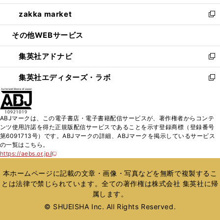
開
ウ
ン
ウ
し
zakka market
く
で
ド
ィ
い
新
開
ウ
ン
ウ
し
その他WEBサービス
く
で
ド
ィ
い
開
ウ
ン
ウ
集英社アドナビ
く
で
ド
ィ
新
開
ウ
ン
し
集英社エディターズ・ラボ
く
で
ド
い
新
開
ウ
ウ
し
く
で
ィ
い
開
ン
ウ
ABJマークは、この電子書店・電子書籍配信サービスが、著作権者からコンテ
く
ド
ィ
ンツ使用許諾を得た正規版配信サービスであることを示す登録商標（登録番号
ウ
ン
第6091713号）です。ABJマークの詳細、ABJマークを掲示しているサービス
で
ド
の一覧はこちら。
開
ウ
https://aebs.or.jp/
新
く
で
し
い
開
本ホームページに記載の文章・画像・写真などを無断で複製するこ
ウ
く
とは法律で禁じられています。全ての著作権は株式会社 集英社に帰
ィ
属します。
ン
ド
© SHUEISHA Inc. All Rights Reserved.
ウ
で