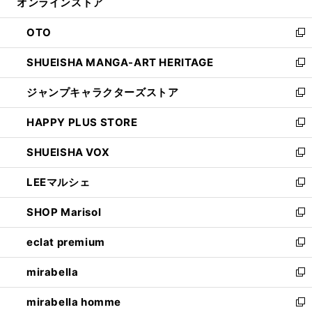
オンラインストア
く
ド
ィ
ウ
ン
OTO
で
ド
新
開
ウ
し
SHUEISHA MANGA-ART HERITAGE
く
で
い
新
開
ウ
し
ジャンプキャラクターズストア
く
ィ
い
新
ン
ウ
し
HAPPY PLUS STORE
ド
ィ
い
新
ウ
ン
ウ
し
SHUEISHA VOX
で
ド
ィ
い
新
開
ウ
ン
ウ
し
LEEマルシェ
く
で
ド
ィ
い
新
開
ウ
ン
ウ
し
SHOP Marisol
く
で
ド
ィ
い
新
開
ウ
ン
ウ
し
eclat premium
く
で
ド
ィ
い
新
開
ウ
ン
ウ
し
mirabella
く
で
ド
ィ
い
新
開
ウ
ン
ウ
し
mirabella homme
く
で
ド
ィ
い
新