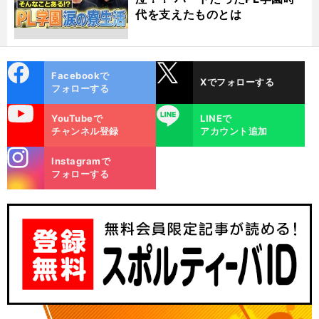
代を支えたものとは
cebo
X
Facebookで
Xでフォローする
ok
フォローする
uTube
LINE
YouTubeで
LINEで
チャンネル登録
アカウント追加
stagra
Instagramで
m
フォローする