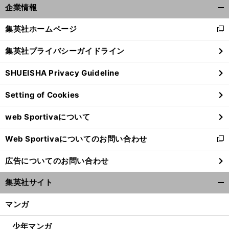
企業情報
開
く/
集英社ホームページ
新
閉
し
じ
集英社プライバシーガイドライン
い
る
ウ
SHUEISHA Privacy Guideline
ィ
ン
Setting of Cookies
ド
ウ
web Sportivaについて
で
開
Web Sportivaについてのお問い合わせ
く
新
し
広告についてのお問い合わせ
い
ウ
集英社サイト
ィ
開
ン
く/
マンガ
ド
閉
ウ
じ
少年マンガ
で