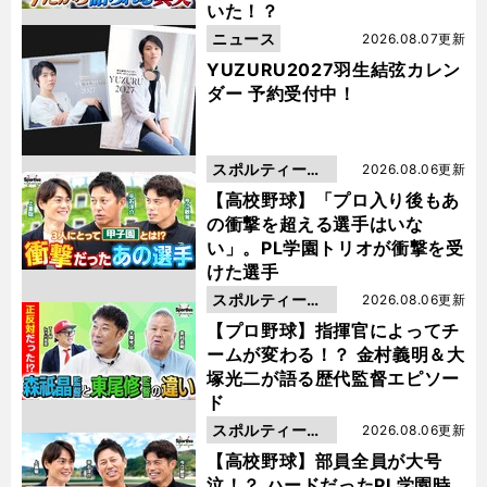
いた！？
ニュース
2026.08.07更新
YUZURU2027羽生結弦カレン
ダー 予約受付中！
スポルティーバ
2026.08.06更新
動画
【高校野球】「プロ入り後もあ
の衝撃を超える選手はいな
い」。PL学園トリオが衝撃を受
けた選手
スポルティーバ
2026.08.06更新
動画
【プロ野球】指揮官によってチ
ームが変わる！？ 金村義明＆大
塚光二が語る歴代監督エピソー
ド
スポルティーバ
2026.08.06更新
動画
【高校野球】部員全員が大号
泣！？ ハードだったPL学園時