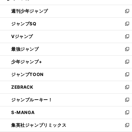
る
開
週刊少年ジャンプ
く
新
し
ジャンプSQ
い
新
ウ
し
Vジャンプ
ィ
い
新
ン
ウ
し
最強ジャンプ
ド
ィ
い
新
ウ
ン
ウ
し
少年ジャンプ+
で
ド
ィ
い
新
開
ウ
ン
ウ
し
ジャンプTOON
く
で
ド
ィ
い
新
開
ウ
ン
ウ
し
ZEBRACK
く
で
ド
ィ
い
新
開
ウ
ン
ウ
し
ジャンプルーキー！
く
で
ド
ィ
い
新
開
ウ
ン
ウ
し
S-MANGA
く
で
ド
ィ
い
新
開
ウ
ン
ウ
し
集英社ジャンプリミックス
く
で
ド
ィ
い
新
開
ウ
ン