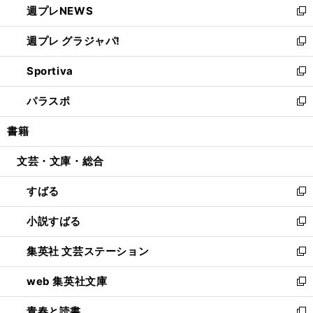
週プレNEWS
く
で
ド
い
新
開
ウ
ウ
し
週プレ グラジャパ!
く
で
ィ
い
新
開
ン
ウ
し
Sportiva
く
ド
ィ
い
新
ウ
ン
ウ
し
パラスポ
で
ド
ィ
い
新
開
ウ
ン
ウ
し
書籍
く
で
ド
ィ
い
開
ウ
ン
ウ
文芸・文庫・総合
く
で
ド
ィ
開
ウ
ン
すばる
く
で
ド
新
開
ウ
し
小説すばる
く
で
い
新
開
ウ
し
集英社 文芸ステーション
く
ィ
い
新
ン
ウ
し
web 集英社文庫
ド
ィ
い
新
ウ
ン
ウ
し
青春と読書
で
ド
ィ