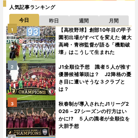
人気記事ランキング
今日
昨日
週間
月間
【高校野球】創部10年目の甲子
1
園初出場がすべてを変えた 健大
高崎・青栁監督が語る「機動破
壊」はこうして生まれた
J1全順位予想 識者５人が推す
2
優勝候補筆頭は？ J2降格の憂
き目に遭いそうな３クラブと
は？
秋春制が導入されたJ1リーグ2
3
026－27シーズンの行方はい
かに!? ５人の識者が全順位を
大胆予想
4