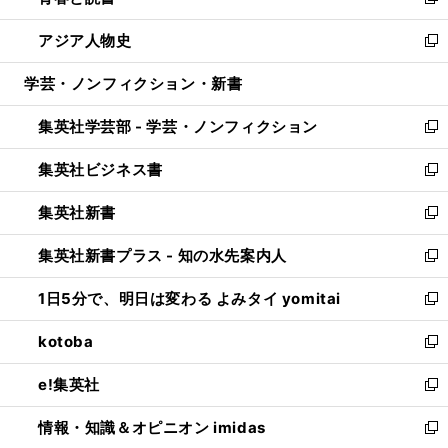
い
新
開
ウ
ン
ウ
し
アジア人物史
く
で
ド
ィ
い
新
開
ウ
ン
ウ
し
学芸・ノンフィクション・新書
く
で
ド
ィ
い
開
ウ
ン
ウ
集英社学芸部 - 学芸・ノンフィクション
く
で
ド
ィ
新
開
ウ
ン
し
集英社ビジネス書
く
で
ド
い
新
開
ウ
ウ
し
集英社新書
く
で
ィ
い
新
開
ン
ウ
し
集英社新書プラス - 知の水先案内人
く
ド
ィ
い
新
ウ
ン
ウ
し
1日5分で、明日は変わる よみタイ yomitai
で
ド
ィ
い
新
開
ウ
ン
ウ
し
kotoba
く
で
ド
ィ
い
新
開
ウ
ン
ウ
し
e!集英社
く
で
ド
ィ
い
新
開
ウ
ン
ウ
し
情報・知識＆オピニオン imidas
く
で
ド
ィ
い
新