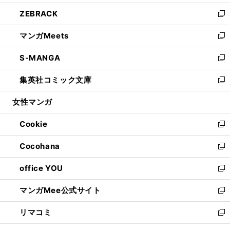
開
ウ
ン
ウ
し
ZEBRACK
く
で
ド
ィ
い
新
開
ウ
ン
ウ
し
マンガMeets
く
で
ド
ィ
い
新
開
ウ
ン
ウ
し
S-MANGA
く
で
ド
ィ
い
新
開
ウ
ン
ウ
し
集英社コミック文庫
く
で
ド
ィ
い
新
開
ウ
ン
ウ
し
女性マンガ
く
で
ド
ィ
い
開
ウ
ン
ウ
Cookie
く
で
ド
ィ
新
開
ウ
ン
し
Cocohana
く
で
ド
い
新
開
ウ
ウ
し
office YOU
く
で
ィ
い
新
開
ン
ウ
し
マンガMee公式サイト
く
ド
ィ
い
新
ウ
ン
ウ
し
リマコミ
で
ド
ィ
い
新
開
ウ
ン
ウ
し