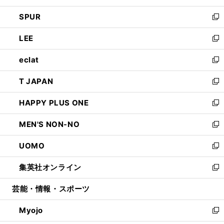
ウ
ン
ウ
し
SPUR
で
ド
ィ
い
新
開
ウ
ン
ウ
し
LEE
く
で
ド
ィ
い
新
開
ウ
ン
ウ
し
eclat
く
で
ド
ィ
い
新
開
ウ
ン
ウ
し
T JAPAN
く
で
ド
ィ
い
新
開
ウ
ン
ウ
し
HAPPY PLUS ONE
く
で
ド
ィ
い
新
開
ウ
ン
ウ
し
MEN'S NON-NO
く
で
ド
ィ
い
新
開
ウ
ン
ウ
し
UOMO
く
で
ド
ィ
い
新
開
ウ
ン
ウ
し
集英社オンライン
く
で
ド
ィ
い
新
開
ウ
ン
ウ
し
芸能・情報・スポーツ
く
で
ド
ィ
い
開
ウ
ン
ウ
Myojo
く
で
ド
ィ
新
開
ウ
ン
し