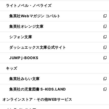
開
ウ
ン
ウ
し
ライトノベル・ノベライズ
く
で
ド
ィ
い
開
ウ
ン
ウ
集英社Webマガジン コバルト
く
で
ド
ィ
新
開
ウ
ン
し
集英社オレンジ文庫
く
で
ド
い
新
開
ウ
ウ
し
シフォン文庫
く
で
ィ
い
新
開
ン
ウ
し
ダッシュエックス文庫公式サイト
く
ド
ィ
い
新
ウ
ン
ウ
し
JUMP j-BOOKS
で
ド
ィ
い
新
開
ウ
ン
ウ
し
キッズ
く
で
ド
ィ
い
開
ウ
ン
ウ
集英社みらい文庫
く
で
ド
ィ
新
開
ウ
ン
し
集英社の児童図書 S-KIDS.LAND
く
で
ド
い
新
開
ウ
ウ
し
オンラインストア・
その他WEBサービス
く
で
ィ
い
開
ン
ウ