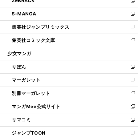
ZEBRACK
く
で
ド
ィ
い
新
開
ウ
ン
ウ
し
S-MANGA
く
で
ド
ィ
い
新
開
ウ
ン
ウ
し
集英社ジャンプリミックス
く
で
ド
ィ
い
新
開
ウ
ン
ウ
し
集英社コミック文庫
く
で
ド
ィ
い
新
開
ウ
ン
ウ
し
少女マンガ
く
で
ド
ィ
い
開
ウ
ン
ウ
りぼん
く
で
ド
ィ
新
開
ウ
ン
し
マーガレット
く
で
ド
い
新
開
ウ
ウ
し
別冊マーガレット
く
で
ィ
い
新
開
ン
ウ
し
マンガMee公式サイト
く
ド
ィ
い
新
ウ
ン
ウ
し
リマコミ
で
ド
ィ
い
新
開
ウ
ン
ウ
し
ジャンプTOON
く
で
ド
ィ
い
新