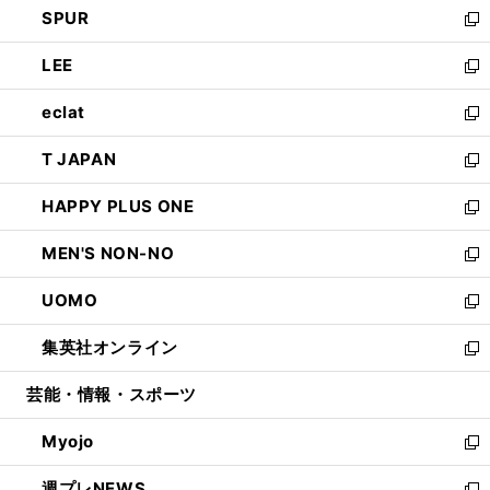
SPUR
で
ド
ィ
い
新
開
ウ
ン
ウ
し
LEE
く
で
ド
ィ
い
新
開
ウ
ン
ウ
し
eclat
く
で
ド
ィ
い
新
開
ウ
ン
ウ
し
T JAPAN
く
で
ド
ィ
い
新
開
ウ
ン
ウ
し
HAPPY PLUS ONE
く
で
ド
ィ
い
新
開
ウ
ン
ウ
し
MEN'S NON-NO
く
で
ド
ィ
い
新
開
ウ
ン
ウ
し
UOMO
く
で
ド
ィ
い
新
開
ウ
ン
ウ
し
集英社オンライン
く
で
ド
ィ
い
新
開
ウ
ン
ウ
し
芸能・情報・スポーツ
く
で
ド
ィ
い
開
ウ
ン
ウ
Myojo
く
で
ド
ィ
新
開
ウ
ン
し
週プレNEWS
く
で