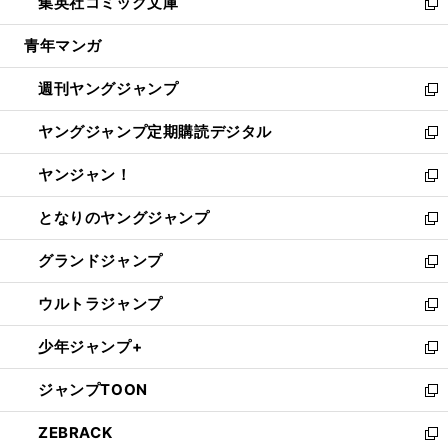
集英社コミック文庫
く
で
ド
ィ
い
新
開
ウ
ン
ウ
し
青年マンガ
く
で
ド
ィ
い
開
ウ
ン
ウ
週刊ヤングジャンプ
く
で
ド
ィ
新
開
ウ
ン
し
ヤングジャンプ定期購読デジタル
く
で
ド
い
新
開
ウ
ウ
し
ヤンジャン！
く
で
ィ
い
新
開
ン
ウ
し
となりのヤングジャンプ
く
ド
ィ
い
新
ウ
ン
ウ
し
グランドジャンプ
で
ド
ィ
い
新
開
ウ
ン
ウ
し
ウルトラジャンプ
く
で
ド
ィ
い
新
開
ウ
ン
ウ
し
少年ジャンプ+
く
で
ド
ィ
い
新
開
ウ
ン
ウ
し
ジャンプTOON
く
で
ド
ィ
い
新
開
ウ
ン
ウ
し
ZEBRACK
く
で
ド
ィ
い
新