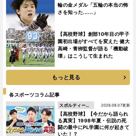
輪の金メダル「五輪の本当の怖
さを知った......」
5
【高校野球】創部10年目の甲子
園初出場がすべてを変えた 健大
高崎・青栁監督が語る「機動破
壊」はこうして生まれた
もっと見る
各スポーツコラム記事
スポルティーバ
2026.08.07更新
動画
【高校野球】【今だから語られ
る真実】1998年夏・伝説の死
闘の最中にPL学園に何が起きて
いた！？