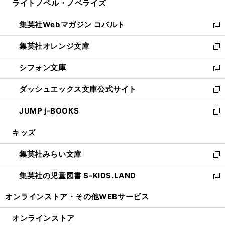
ライトノベル・ノベライズ
く
で
ド
ィ
い
開
ウ
ン
ウ
集英社Webマガジン コバルト
く
で
ド
ィ
新
開
ウ
ン
し
集英社オレンジ文庫
く
で
ド
い
新
開
ウ
ウ
し
シフォン文庫
く
で
ィ
い
新
開
ン
ウ
し
ダッシュエックス文庫公式サイト
く
ド
ィ
い
新
ウ
ン
ウ
し
JUMP j-BOOKS
で
ド
ィ
い
新
開
ウ
ン
ウ
し
キッズ
く
で
ド
ィ
い
開
ウ
ン
ウ
集英社みらい文庫
く
で
ド
ィ
新
開
ウ
ン
し
集英社の児童図書 S-KIDS.LAND
く
で
ド
い
新
開
ウ
ウ
し
オンラインストア・
その他WEBサービス
く
で
ィ
い
開
ン
ウ
オンラインストア
く
ド
ィ