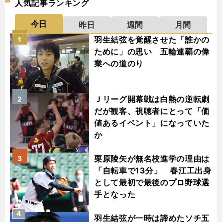
人気記事ランキング
今日
昨日
週間
月間
羽生結弦を覚醒させた「誰かの
1
ために」の思い 五輪連覇の偉
業への道のり
Ｊリーグ開幕戦は白熱の逆転劇
2
だが観客、視聴者にとって「価
値あるイベント」になっていた
か
栗原陵矢が無名校進学の理由は
3
「自転車で13分」 春江工出身
として最初で最後のプロ野球選
手となった
4
羽生結弦が一時は諦めたソチ五