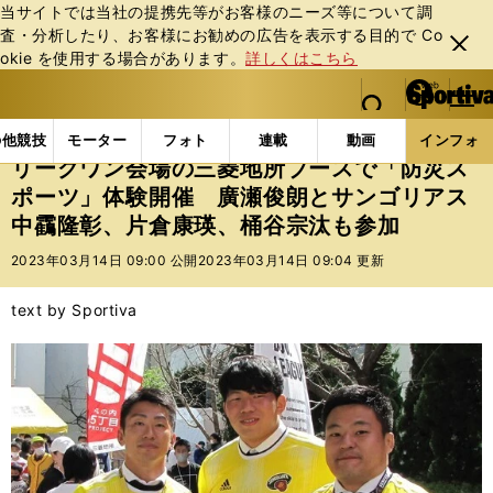
当サイトでは当社の提携先等がお客様のニーズ等について調
査・分析したり、お客様にお勧めの広告を表⽰する⽬的で Co
閉じ
okie を使⽤する場合があります。
詳しくはこちら
る
マイペ
web Sportiva (webスポルティーバ)
検索
メニュ
we
ー
インフォメーション
その他
リーグワン会場の三菱
b
ジ
の他競技
モーター
フォト
連載
動画
インフォ
ス
リーグワン会場の三菱地所ブースで「防災ス
ポ
ポーツ」体験開催 廣瀬俊朗とサンゴリアス
ル
中靍隆彰、片倉康瑛、桶谷宗汰も参加
テ
ィ
2023年03月14日 09:00 公開
2023年03月14日 09:04 更新
ー
バ
text by Sportiva