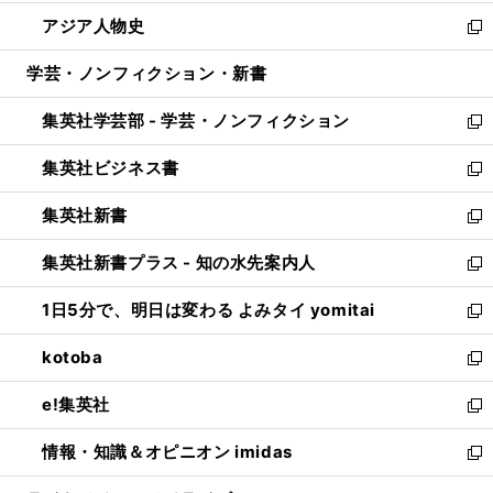
開
ウ
ン
ウ
し
アジア人物史
く
で
ド
ィ
い
新
開
ウ
ン
ウ
し
学芸・ノンフィクション・新書
く
で
ド
ィ
い
開
ウ
ン
ウ
集英社学芸部 - 学芸・ノンフィクション
く
で
ド
ィ
新
開
ウ
ン
し
集英社ビジネス書
く
で
ド
い
新
開
ウ
ウ
し
集英社新書
く
で
ィ
い
新
開
ン
ウ
し
集英社新書プラス - 知の水先案内人
く
ド
ィ
い
新
ウ
ン
ウ
し
1日5分で、明日は変わる よみタイ yomitai
で
ド
ィ
い
新
開
ウ
ン
ウ
し
kotoba
く
で
ド
ィ
い
新
開
ウ
ン
ウ
し
e!集英社
く
で
ド
ィ
い
新
開
ウ
ン
ウ
し
情報・知識＆オピニオン imidas
く
で
ド
ィ
い
新
開
ウ
ン
ウ
し