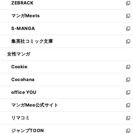
ZEBRACK
く
で
ド
ィ
い
新
開
ウ
ン
ウ
し
マンガMeets
く
で
ド
ィ
い
新
開
ウ
ン
ウ
し
S-MANGA
く
で
ド
ィ
い
新
開
ウ
ン
ウ
し
集英社コミック文庫
く
で
ド
ィ
い
新
開
ウ
ン
ウ
し
女性マンガ
く
で
ド
ィ
い
開
ウ
ン
ウ
Cookie
く
で
ド
ィ
新
開
ウ
ン
し
Cocohana
く
で
ド
い
新
開
ウ
ウ
し
office YOU
く
で
ィ
い
新
開
ン
ウ
し
マンガMee公式サイト
く
ド
ィ
い
新
ウ
ン
ウ
し
リマコミ
で
ド
ィ
い
新
開
ウ
ン
ウ
し
ジャンプTOON
く
で
ド
ィ
い
新