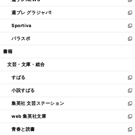
ド
い
新
開
ウ
ウ
し
週プレ グラジャパ!
く
で
ィ
い
新
開
ン
ウ
し
Sportiva
く
ド
ィ
い
新
ウ
ン
ウ
し
パラスポ
で
ド
ィ
い
新
開
ウ
ン
ウ
し
書籍
く
で
ド
ィ
い
開
ウ
ン
ウ
文芸・文庫・総合
く
で
ド
ィ
開
ウ
ン
すばる
く
で
ド
新
開
ウ
し
小説すばる
く
で
い
新
開
ウ
し
集英社 文芸ステーション
く
ィ
い
新
ン
ウ
し
web 集英社文庫
ド
ィ
い
新
ウ
ン
ウ
し
青春と読書
で
ド
ィ
い
新