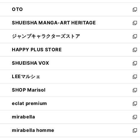
ウ
ン
OTO
で
ド
新
開
ウ
し
SHUEISHA MANGA-ART HERITAGE
く
で
い
新
開
ウ
し
ジャンプキャラクターズストア
く
ィ
い
新
ン
ウ
し
HAPPY PLUS STORE
ド
ィ
い
新
ウ
ン
ウ
し
SHUEISHA VOX
で
ド
ィ
い
新
開
ウ
ン
ウ
し
LEEマルシェ
く
で
ド
ィ
い
新
開
ウ
ン
ウ
し
SHOP Marisol
く
で
ド
ィ
い
新
開
ウ
ン
ウ
し
eclat premium
く
で
ド
ィ
い
新
開
ウ
ン
ウ
し
mirabella
く
で
ド
ィ
い
新
開
ウ
ン
ウ
し
mirabella homme
く
で
ド
ィ
い
新
開
ウ
ン
ウ
し