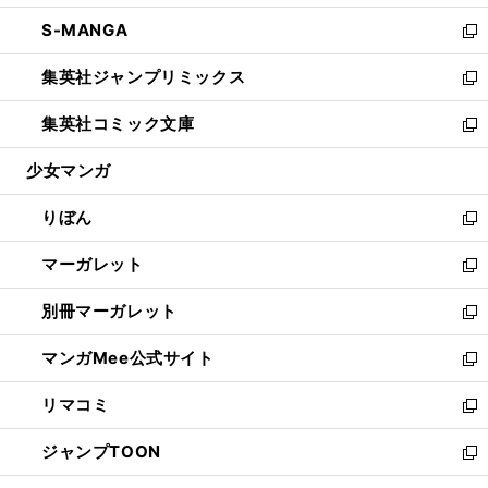
開
ウ
ン
ウ
し
S-MANGA
く
で
ド
ィ
い
新
開
ウ
ン
ウ
し
集英社ジャンプリミックス
く
で
ド
ィ
い
新
開
ウ
ン
ウ
し
集英社コミック文庫
く
で
ド
ィ
い
新
開
ウ
ン
ウ
し
少女マンガ
く
で
ド
ィ
い
開
ウ
ン
ウ
りぼん
く
で
ド
ィ
新
開
ウ
ン
し
マーガレット
く
で
ド
い
新
開
ウ
ウ
し
別冊マーガレット
く
で
ィ
い
新
開
ン
ウ
し
マンガMee公式サイト
く
ド
ィ
い
新
ウ
ン
ウ
し
リマコミ
で
ド
ィ
い
新
開
ウ
ン
ウ
し
ジャンプTOON
く
で
ド
ィ
い
新
開
ウ
ン
ウ
し