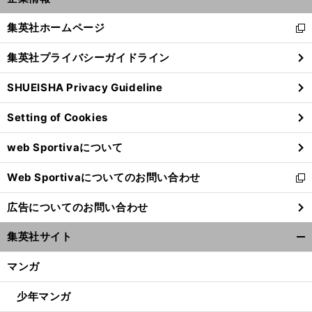
開
く/
集英社ホームページ
新
閉
し
じ
集英社プライバシーガイドライン
い
る
ウ
SHUEISHA Privacy Guideline
ィ
ン
Setting of Cookies
ド
ウ
web Sportivaについて
で
開
Web Sportivaについてのお問い合わせ
く
新
し
広告についてのお問い合わせ
い
ウ
集英社サイト
ィ
開
ン
く/
マンガ
ド
閉
ウ
じ
少年マンガ
で
る