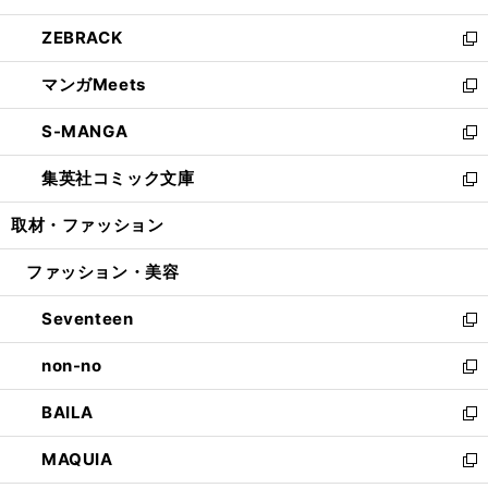
開
ウ
ン
ウ
し
ZEBRACK
く
で
ド
ィ
い
新
開
ウ
ン
ウ
し
マンガMeets
く
で
ド
ィ
い
新
開
ウ
ン
ウ
し
S-MANGA
く
で
ド
ィ
い
新
開
ウ
ン
ウ
し
集英社コミック文庫
く
で
ド
ィ
い
新
開
ウ
ン
ウ
し
取材・ファッション
く
で
ド
ィ
い
開
ウ
ン
ウ
ファッション・美容
く
で
ド
ィ
開
ウ
ン
Seventeen
く
で
ド
新
開
ウ
し
non-no
く
で
い
新
開
ウ
し
BAILA
く
ィ
い
新
ン
ウ
し
MAQUIA
ド
ィ
い
新
ウ
ン
ウ
し