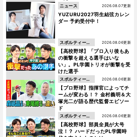
ニュース
2026.08.07更新
YUZURU2027羽生結弦カレン
ダー 予約受付中！
スポルティーバ
2026.08.06更新
動画
【高校野球】「プロ入り後もあ
の衝撃を超える選手はいな
い」。PL学園トリオが衝撃を受
けた選手
スポルティーバ
2026.08.06更新
動画
【プロ野球】指揮官によってチ
ームが変わる！？ 金村義明＆大
塚光二が語る歴代監督エピソー
ド
スポルティーバ
2026.08.06更新
動画
【高校野球】部員全員が大号
泣！？ ハードだったPL学園時