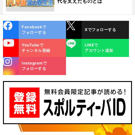
代を支えたものとは
cebo
X
Facebookで
Xでフォローする
ok
フォローする
uTube
LINE
YouTubeで
LINEで
チャンネル登録
アカウント追加
stagra
。
Instagramで
【
書
】
離
』
m
籍紹介
『
島熱球スタジアム
鹿児島県立大島高校の奇跡
フォローする