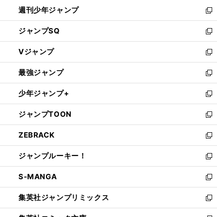
開
週刊少年ジャンプ
く
新
し
ジャンプSQ
い
新
ウ
し
Vジャンプ
ィ
い
新
ン
ウ
し
最強ジャンプ
ド
ィ
い
新
ウ
ン
ウ
し
少年ジャンプ+
で
ド
ィ
い
新
開
ウ
ン
ウ
し
ジャンプTOON
く
で
ド
ィ
い
新
開
ウ
ン
ウ
し
ZEBRACK
く
で
ド
ィ
い
新
開
ウ
ン
ウ
し
ジャンプルーキー！
く
で
ド
ィ
い
新
開
ウ
ン
ウ
し
S-MANGA
く
で
ド
ィ
い
新
開
ウ
ン
ウ
し
集英社ジャンプリミックス
く
で
ド
ィ
い
新
開
ウ
ン
ウ
し