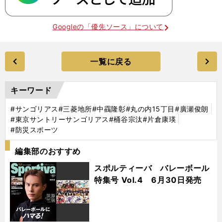
Googleの「優先ソース」について
一覧に戻る
キーワード
#サンゴリアス
#三菱地所
#中靍隆彰
#丸の内15丁目
#廣瀬俊朗
#東京サントリーサンゴリアス
#桶谷宗汰
#片倉康瑛
#防災スポーツ
編集部のおすすめ
スポルティーバ バレーボール
特集号 Vol.4 6月30日発売