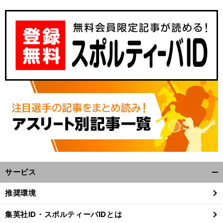
サービス
開
く/
推奨環境
閉
じ
集英社ID・スポルティーバIDとは
る