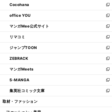
し
Cocohana
く
で
ド
い
新
開
ウ
ウ
し
office YOU
く
で
ィ
い
新
開
ン
ウ
し
マンガMee公式サイト
く
ド
ィ
い
新
ウ
ン
ウ
し
リマコミ
で
ド
ィ
い
新
開
ウ
ン
ウ
し
ジャンプTOON
く
で
ド
ィ
い
新
開
ウ
ン
ウ
し
ZEBRACK
く
で
ド
ィ
い
新
開
ウ
ン
ウ
し
マンガMeets
く
で
ド
ィ
い
新
開
ウ
ン
ウ
し
S-MANGA
く
で
ド
ィ
い
新
開
ウ
ン
ウ
し
集英社コミック文庫
く
で
ド
ィ
い
新
開
ウ
ン
ウ
し
取材・ファッション
く
で
ド
ィ
い
開
ウ
ン
ウ
く