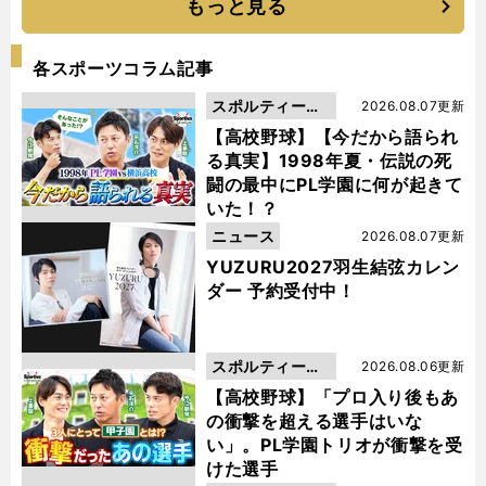
もっと見る
各スポーツコラム記事
スポルティーバ
2026.08.07更新
動画
【高校野球】【今だから語られ
る真実】1998年夏・伝説の死
闘の最中にPL学園に何が起きて
いた！？
ニュース
2026.08.07更新
YUZURU2027羽生結弦カレン
ダー 予約受付中！
スポルティーバ
2026.08.06更新
動画
【高校野球】「プロ入り後もあ
の衝撃を超える選手はいな
い」。PL学園トリオが衝撃を受
けた選手