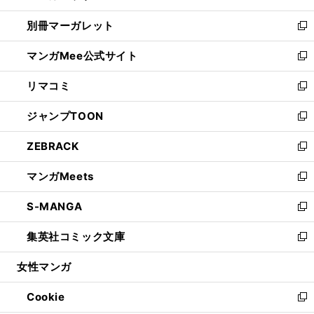
開
ウ
ウ
し
別冊マーガレット
く
で
ィ
い
新
開
ン
ウ
し
マンガMee公式サイト
く
ド
ィ
い
新
ウ
ン
ウ
し
リマコミ
で
ド
ィ
い
新
開
ウ
ン
ウ
し
ジャンプTOON
く
で
ド
ィ
い
新
開
ウ
ン
ウ
し
ZEBRACK
く
で
ド
ィ
い
新
開
ウ
ン
ウ
し
マンガMeets
く
で
ド
ィ
い
新
開
ウ
ン
ウ
し
S-MANGA
く
で
ド
ィ
い
新
開
ウ
ン
ウ
し
集英社コミック文庫
く
で
ド
ィ
い
新
開
ウ
ン
ウ
し
女性マンガ
く
で
ド
ィ
い
開
ウ
ン
ウ
Cookie
く
で
ド
ィ
新
開
ウ
ン