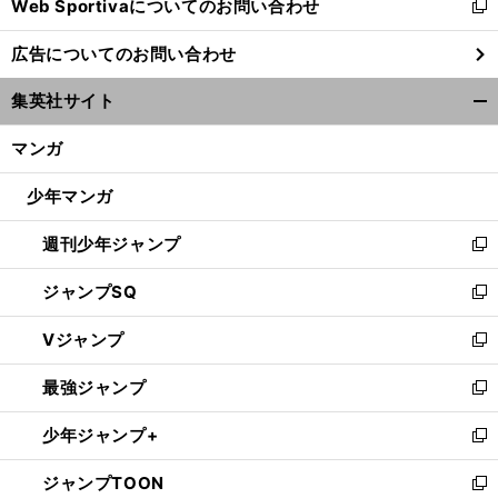
Web Sportivaについてのお問い合わせ
く
新
し
広告についてのお問い合わせ
い
ウ
集英社サイト
ィ
開
ン
く/
マンガ
ド
閉
ウ
じ
少年マンガ
で
る
開
週刊少年ジャンプ
く
新
し
ジャンプSQ
い
新
ウ
し
Vジャンプ
ィ
い
新
ン
ウ
し
最強ジャンプ
ド
ィ
い
新
ウ
ン
ウ
し
少年ジャンプ+
で
ド
ィ
い
新
開
ウ
ン
ウ
し
ジャンプTOON
く
で
ド
ィ
い
新