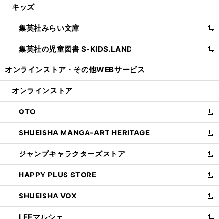
キッズ
く
で
ド
ィ
い
開
ウ
ン
ウ
集英社みらい文庫
く
で
ド
ィ
新
開
ウ
ン
し
集英社の児童図書 S-KIDS.LAND
く
で
ド
い
新
開
ウ
ウ
し
オンラインストア・
その他WEBサービス
く
で
ィ
い
開
ン
ウ
オンラインストア
く
ド
ィ
ウ
ン
OTO
で
ド
新
開
ウ
し
SHUEISHA MANGA-ART HERITAGE
く
で
い
新
開
ウ
し
ジャンプキャラクターズストア
く
ィ
い
新
ン
ウ
し
HAPPY PLUS STORE
ド
ィ
い
新
ウ
ン
ウ
し
SHUEISHA VOX
で
ド
ィ
い
新
開
ウ
ン
ウ
し
LEEマルシェ
く
で
ド
ィ
い
新