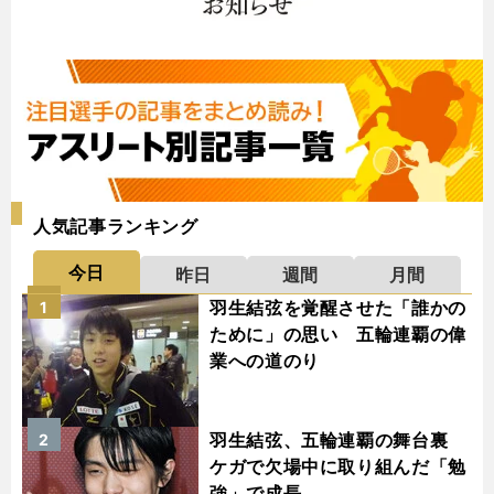
人気記事ランキング
今日
昨日
週間
月間
羽生結弦を覚醒させた「誰かの
1
ために」の思い 五輪連覇の偉
業への道のり
羽生結弦、五輪連覇の舞台裏
2
ケガで欠場中に取り組んだ「勉
強」で成長