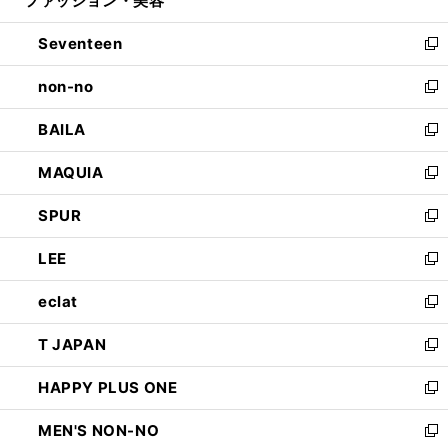
ファッション・美容
で
ド
ィ
開
ウ
ン
Seventeen
く
で
ド
新
開
ウ
し
non-no
く
で
い
新
開
ウ
し
BAILA
く
ィ
い
新
ン
ウ
し
MAQUIA
ド
ィ
い
新
ウ
ン
ウ
し
SPUR
で
ド
ィ
い
新
開
ウ
ン
ウ
し
LEE
く
で
ド
ィ
い
新
開
ウ
ン
ウ
し
eclat
く
で
ド
ィ
い
新
開
ウ
ン
ウ
し
T JAPAN
く
で
ド
ィ
い
新
開
ウ
ン
ウ
し
HAPPY PLUS ONE
く
で
ド
ィ
い
新
開
ウ
ン
ウ
し
MEN'S NON-NO
く
で
ド
ィ
い
新