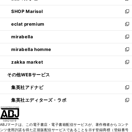
開
ウ
ン
ウ
し
SHOP Marisol
く
で
ド
ィ
い
新
開
ウ
ン
ウ
し
eclat premium
く
で
ド
ィ
い
新
開
ウ
ン
ウ
し
mirabella
く
で
ド
ィ
い
新
開
ウ
ン
ウ
し
mirabella homme
く
で
ド
ィ
い
新
開
ウ
ン
ウ
し
zakka market
く
で
ド
ィ
い
新
開
ウ
ン
ウ
し
その他WEBサービス
く
で
ド
ィ
い
開
ウ
ン
ウ
集英社アドナビ
く
で
ド
ィ
新
開
ウ
ン
し
集英社エディターズ・ラボ
く
で
ド
い
新
開
ウ
ウ
し
く
で
ィ
い
開
ン
ウ
ABJマークは、この電子書店・電子書籍配信サービスが、著作権者からコンテ
く
ド
ィ
ンツ使用許諾を得た正規版配信サービスであることを示す登録商標（登録番号
ウ