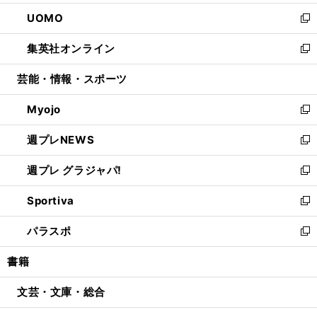
開
ウ
ン
ウ
し
UOMO
く
で
ド
ィ
い
新
開
ウ
ン
ウ
し
集英社オンライン
く
で
ド
ィ
い
新
開
ウ
ン
ウ
し
芸能・情報・スポーツ
く
で
ド
ィ
い
開
ウ
ン
ウ
Myojo
く
で
ド
ィ
新
開
ウ
ン
し
週プレNEWS
く
で
ド
い
新
開
ウ
ウ
し
週プレ グラジャパ!
く
で
ィ
い
新
開
ン
ウ
し
Sportiva
く
ド
ィ
い
新
ウ
ン
ウ
し
パラスポ
で
ド
ィ
い
新
開
ウ
ン
ウ
し
書籍
く
で
ド
ィ
い
開
ウ
ン
ウ
文芸・文庫・総合
く
で
ド
ィ
開
ウ
ン