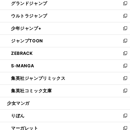
グランドジャンプ
で
ド
ィ
い
新
開
ウ
ン
ウ
し
ウルトラジャンプ
く
で
ド
ィ
い
新
開
ウ
ン
ウ
し
少年ジャンプ+
く
で
ド
ィ
い
新
開
ウ
ン
ウ
し
ジャンプTOON
く
で
ド
ィ
い
新
開
ウ
ン
ウ
し
ZEBRACK
く
で
ド
ィ
い
新
開
ウ
ン
ウ
し
S-MANGA
く
で
ド
ィ
い
新
開
ウ
ン
ウ
し
集英社ジャンプリミックス
く
で
ド
ィ
い
新
開
ウ
ン
ウ
し
集英社コミック文庫
く
で
ド
ィ
い
新
開
ウ
ン
ウ
し
少女マンガ
く
で
ド
ィ
い
開
ウ
ン
ウ
りぼん
く
で
ド
ィ
新
開
ウ
ン
し
マーガレット
く
で
ド
い
新