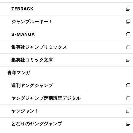
開
ウ
ン
ウ
し
ZEBRACK
く
で
ド
ィ
い
新
開
ウ
ン
ウ
し
ジャンプルーキー！
く
で
ド
ィ
い
新
開
ウ
ン
ウ
し
S-MANGA
く
で
ド
ィ
い
新
開
ウ
ン
ウ
し
集英社ジャンプリミックス
く
で
ド
ィ
い
新
開
ウ
ン
ウ
し
集英社コミック文庫
く
で
ド
ィ
い
新
開
ウ
ン
ウ
し
青年マンガ
く
で
ド
ィ
い
開
ウ
ン
ウ
週刊ヤングジャンプ
く
で
ド
ィ
新
開
ウ
ン
し
ヤングジャンプ定期購読デジタル
く
で
ド
い
新
開
ウ
ウ
し
ヤンジャン！
く
で
ィ
い
新
開
ン
ウ
し
となりのヤングジャンプ
く
ド
ィ
い
新
ウ
ン
ウ
し