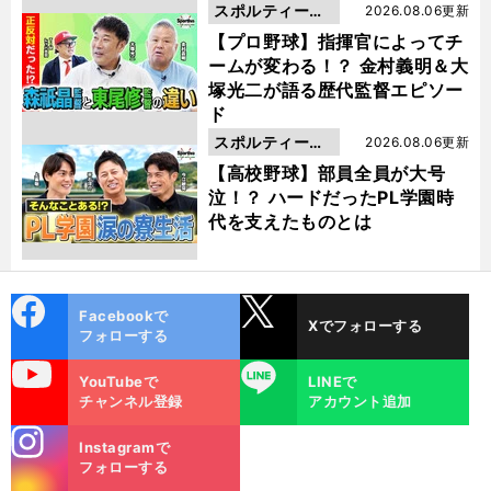
スポルティーバ
2026.08.06更新
動画
【プロ野球】指揮官によってチ
ームが変わる！？ 金村義明＆大
塚光二が語る歴代監督エピソー
ド
スポルティーバ
2026.08.06更新
動画
【高校野球】部員全員が大号
泣！？ ハードだったPL学園時
代を支えたものとは
cebo
X
Facebookで
Xでフォローする
ok
フォローする
uTube
LINE
YouTubeで
LINEで
チャンネル登録
アカウント追加
stagra
Instagramで
m
フォローする