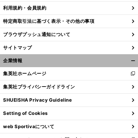
利用規約・会員規約
特定商取引法に基づく表示・その他の事項
ア
。
ディダスのスパイクでWBCに挑む山田哲人と周東佑京
二人が絶賛するその理由とは
ブラウザプッシュ通知について
サイトマップ
企業情報
開
く/
集英社ホームページ
新
閉
し
じ
集英社プライバシーガイドライン
い
る
ウ
SHUEISHA Privacy Guideline
ィ
ン
Setting of Cookies
ド
ウ
web Sportivaについて
で
開