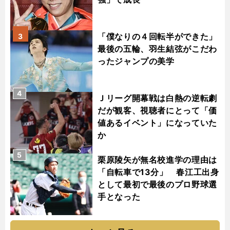
「僕なりの４回転半ができた」
3
最後の五輪、羽生結弦がこだわ
ったジャンプの美学
4
Ｊリーグ開幕戦は白熱の逆転劇
だが観客、視聴者にとって「価
値あるイベント」になっていた
か
5
栗原陵矢が無名校進学の理由は
「自転車で13分」 春江工出身
として最初で最後のプロ野球選
手となった