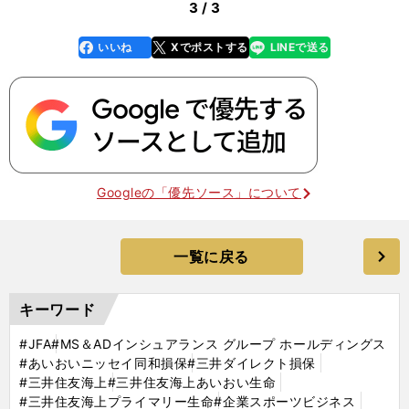
3 / 3
いいね
Xでポストする
LINEで送る
line
faceboo
x
k
Googleの「優先ソース」について
一覧に戻る
キーワード
#JFA
#MS＆ADインシュアランス グループ ホールディングス
#あいおいニッセイ同和損保
#三井ダイレクト損保
#三井住友海上
#三井住友海上あいおい生命
#三井住友海上プライマリー生命
#企業スポーツビジネス