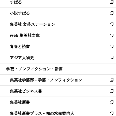
すばる
く
で
ド
新
開
ウ
し
小説すばる
く
で
い
新
開
ウ
し
集英社 文芸ステーション
く
ィ
い
新
ン
ウ
し
web 集英社文庫
ド
ィ
い
新
ウ
ン
ウ
し
青春と読書
で
ド
ィ
い
新
開
ウ
ン
ウ
し
アジア人物史
く
で
ド
ィ
い
新
開
ウ
ン
ウ
し
学芸・ノンフィクション・新書
く
で
ド
ィ
い
開
ウ
ン
ウ
集英社学芸部 - 学芸・ノンフィクション
く
で
ド
ィ
新
開
ウ
ン
し
集英社ビジネス書
く
で
ド
い
新
開
ウ
ウ
し
集英社新書
く
で
ィ
い
新
開
ン
ウ
し
集英社新書プラス - 知の水先案内人
く
ド
ィ
い
新