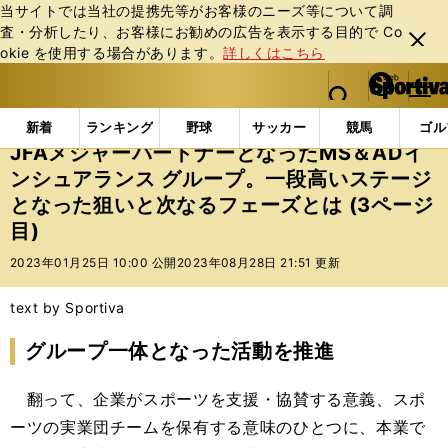
当サイトでは当社の提携先等がお客様のニーズ等について調
査・分析したり、お客様にお勧めの広告を表⽰する⽬的で Co
閉じ
okie を使⽤する場合があります。
詳しくはこちら
る
マイペ
web Sportiva (webスポルティーバ)
検索
メニュ
we
ー
インフォメーション
その他
JFAメジャーパートナ
b
ジ
新着
ランキング
野球
サッカー
競馬
ゴル
ス
JFAメジャーパートナーとなったMS＆ADイ
ポ
ンシュアランス グループ。一段高いステージ
ル
となった狙いと次なるフェーズとは (3ページ
テ
ィ
目)
ー
2023年01月25日 10:00 公開
2023年08月28日 21:51 更新
バ
text by Sportiva
グループ一体となった活動を推進
翻って、企業がスポーツを支援・協賛する意義、スポ
ーツの実業団チームを保有する意味のひとつに、本業で