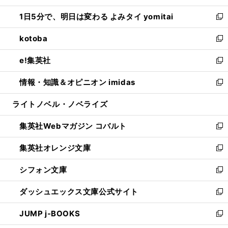
ウ
ン
ウ
し
1日5分で、明日は変わる よみタイ yomitai
で
ド
ィ
い
新
開
ウ
ン
ウ
し
kotoba
く
で
ド
ィ
い
新
開
ウ
ン
ウ
し
e!集英社
く
で
ド
ィ
い
新
開
ウ
ン
ウ
し
情報・知識＆オピニオン imidas
く
で
ド
ィ
い
新
開
ウ
ン
ウ
し
ライトノベル・ノベライズ
く
で
ド
ィ
い
開
ウ
ン
ウ
集英社Webマガジン コバルト
く
で
ド
ィ
新
開
ウ
ン
し
集英社オレンジ文庫
く
で
ド
い
新
開
ウ
ウ
し
シフォン文庫
く
で
ィ
い
新
開
ン
ウ
し
ダッシュエックス文庫公式サイト
く
ド
ィ
い
新
ウ
ン
ウ
し
JUMP j-BOOKS
で
ド
ィ
い
新
開
ウ
ン
ウ
し