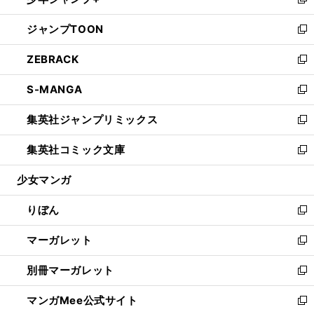
ィ
い
新
開
ウ
ン
ウ
し
ジャンプTOON
く
で
ド
ィ
い
新
開
ウ
ン
ウ
し
ZEBRACK
く
で
ド
ィ
い
新
開
ウ
ン
ウ
し
S-MANGA
く
で
ド
ィ
い
新
開
ウ
ン
ウ
し
集英社ジャンプリミックス
く
で
ド
ィ
い
新
開
ウ
ン
ウ
し
集英社コミック文庫
く
で
ド
ィ
い
新
開
ウ
ン
ウ
し
少女マンガ
く
で
ド
ィ
い
開
ウ
ン
ウ
りぼん
く
で
ド
ィ
新
開
ウ
ン
し
マーガレット
く
で
ド
い
新
開
ウ
ウ
し
別冊マーガレット
く
で
ィ
い
新
開
ン
ウ
し
マンガMee公式サイト
く
ド
ィ
い
新