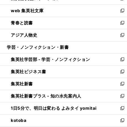
ン
ウ
し
web 集英社文庫
ド
ィ
い
新
ウ
ン
ウ
し
青春と読書
で
ド
ィ
い
新
開
ウ
ン
ウ
し
アジア人物史
く
で
ド
ィ
い
新
開
ウ
ン
ウ
し
学芸・ノンフィクション・新書
く
で
ド
ィ
い
開
ウ
ン
ウ
集英社学芸部 - 学芸・ノンフィクション
く
で
ド
ィ
新
開
ウ
ン
し
集英社ビジネス書
く
で
ド
い
新
開
ウ
ウ
し
集英社新書
く
で
ィ
い
新
開
ン
ウ
し
集英社新書プラス - 知の水先案内人
く
ド
ィ
い
新
ウ
ン
ウ
し
1日5分で、明日は変わる よみタイ yomitai
で
ド
ィ
い
新
開
ウ
ン
ウ
し
kotoba
く
で
ド
ィ
い
新
開
ウ
ン