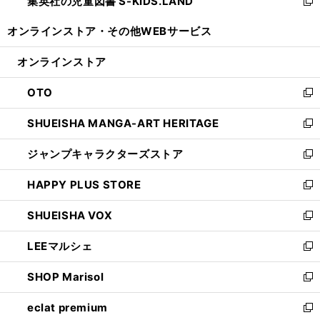
集英社の児童図書 S-KIDS.LAND
く
で
ド
い
新
開
ウ
ウ
し
オンラインストア・
その他WEBサービス
く
で
ィ
い
開
ン
ウ
オンラインストア
く
ド
ィ
ウ
ン
OTO
で
ド
新
開
ウ
し
SHUEISHA MANGA-ART HERITAGE
く
で
い
新
開
ウ
し
ジャンプキャラクターズストア
く
ィ
い
新
ン
ウ
し
HAPPY PLUS STORE
ド
ィ
い
新
ウ
ン
ウ
し
SHUEISHA VOX
で
ド
ィ
い
新
開
ウ
ン
ウ
し
LEEマルシェ
く
で
ド
ィ
い
新
開
ウ
ン
ウ
し
SHOP Marisol
く
で
ド
ィ
い
新
開
ウ
ン
ウ
し
eclat premium
く
で
ド
ィ
い
新