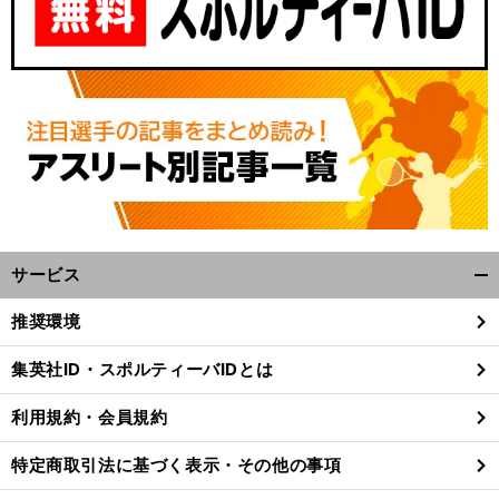
】
S
」
前
へ
a
-
Dunk
【
l
サービス
開
く/
推奨環境
閉
じ
集英社ID・スポルティーバIDとは
る
利用規約・会員規約
特定商取引法に基づく表示・その他の事項