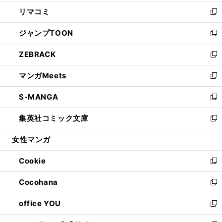
ウ
ン
ウ
し
リマコミ
で
ド
ィ
い
新
開
ウ
ン
ウ
し
ジャンプTOON
く
で
ド
ィ
い
新
開
ウ
ン
ウ
し
ZEBRACK
く
で
ド
ィ
い
新
開
ウ
ン
ウ
し
マンガMeets
く
で
ド
ィ
い
新
開
ウ
ン
ウ
し
S-MANGA
く
で
ド
ィ
い
新
開
ウ
ン
ウ
し
集英社コミック文庫
く
で
ド
ィ
い
新
開
ウ
ン
ウ
し
女性マンガ
く
で
ド
ィ
い
開
ウ
ン
ウ
Cookie
く
で
ド
ィ
新
開
ウ
ン
し
Cocohana
く
で
ド
い
新
開
ウ
ウ
し
office YOU
く
で
ィ
い
新
開
ン
ウ
し