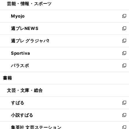
芸能・情報・スポーツ
く
で
ド
ィ
い
開
ウ
ン
ウ
Myojo
く
で
ド
ィ
新
開
ウ
ン
し
週プレNEWS
く
で
ド
い
新
開
ウ
ウ
し
週プレ グラジャパ!
く
で
ィ
い
新
開
ン
ウ
し
Sportiva
く
ド
ィ
い
新
ウ
ン
ウ
し
パラスポ
で
ド
ィ
い
新
開
ウ
ン
ウ
し
書籍
く
で
ド
ィ
い
開
ウ
ン
ウ
文芸・文庫・総合
く
で
ド
ィ
開
ウ
ン
すばる
く
で
ド
新
開
ウ
し
小説すばる
く
で
い
新
開
ウ
し
集英社 文芸ステーション
く
ィ
い
新