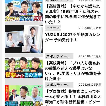
動画
【高校野球】【今だから語られ
る真実】1998年夏・伝説の死
闘の最中にPL学園に何が起きて
いた！？
ニュース
2026.08.07更新
YUZURU2027羽生結弦カレン
ダー 予約受付中！
スポルティーバ
2026.08.06更新
動画
【高校野球】「プロ入り後もあ
の衝撃を超える選手はいな
い」。PL学園トリオが衝撃を受
けた選手
スポルティーバ
2026.08.06更新
動画
【プロ野球】指揮官によってチ
ームが変わる！？ 金村義明＆大
塚光二が語る歴代監督エピソー