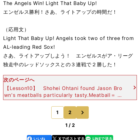
The Angels Win! Light That Baby Up!
エンゼルス勝利！さあ、ライトアップの時間だ！
（応用文）
Light That Baby Up! Angels took two of three from
AL-leading Red Sox!
さあ、ライトアップしよう！ エンゼルスがア・リーグ
独走中のレッドソックスとの３連戦で２勝した！
次のページへ
【Lesson10】 Shohei Ohtani found Jason Bro
wn's meatballs particularly tasty.Meatball＝ 打
ちやすい球 野球中継で「ミート
次
1
2
のページへ
1 / 2
いいね
Xでポストする
LINEで送る
line
faceboo
x