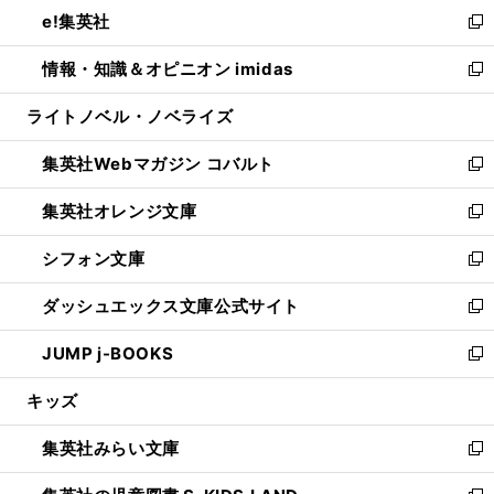
ウ
し
e!集英社
く
で
ド
ィ
い
新
開
ウ
ン
ウ
し
情報・知識＆オピニオン imidas
く
で
ド
ィ
い
新
開
ウ
ン
ウ
し
ライトノベル・ノベライズ
く
で
ド
ィ
い
開
ウ
ン
ウ
集英社Webマガジン コバルト
く
で
ド
ィ
新
開
ウ
ン
し
集英社オレンジ文庫
く
で
ド
い
新
開
ウ
ウ
し
シフォン文庫
く
で
ィ
い
新
開
ン
ウ
し
ダッシュエックス文庫公式サイト
く
ド
ィ
い
新
ウ
ン
ウ
し
JUMP j-BOOKS
で
ド
ィ
い
新
開
ウ
ン
ウ
し
キッズ
く
で
ド
ィ
い
開
ウ
ン
ウ
集英社みらい文庫
く
で
ド
ィ
新
開
ウ
ン
し