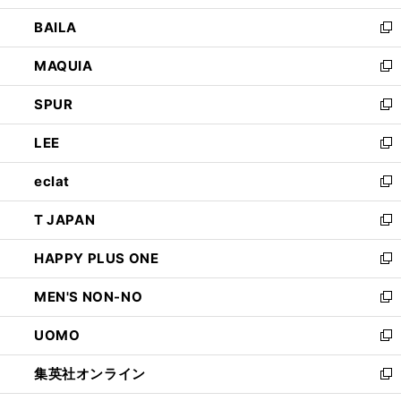
開
ウ
し
BAILA
く
ィ
い
新
ン
ウ
し
MAQUIA
ド
ィ
い
新
ウ
ン
ウ
し
SPUR
で
ド
ィ
い
新
開
ウ
ン
ウ
し
LEE
く
で
ド
ィ
い
新
開
ウ
ン
ウ
し
eclat
く
で
ド
ィ
い
新
開
ウ
ン
ウ
し
T JAPAN
く
で
ド
ィ
い
新
開
ウ
ン
ウ
し
HAPPY PLUS ONE
く
で
ド
ィ
い
新
開
ウ
ン
ウ
し
MEN'S NON-NO
く
で
ド
ィ
い
新
開
ウ
ン
ウ
し
UOMO
く
で
ド
ィ
い
新
開
ウ
ン
ウ
し
集英社オンライン
く
で
ド
ィ
い
新
開
ウ
ン
ウ
し