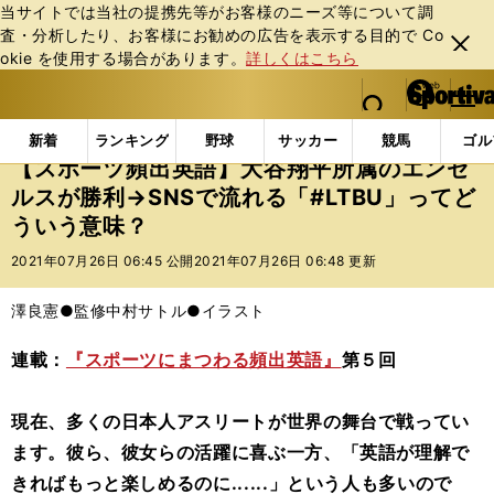
当サイトでは当社の提携先等がお客様のニーズ等について調
査・分析したり、お客様にお勧めの広告を表⽰する⽬的で Co
閉じ
okie を使⽤する場合があります。
詳しくはこちら
る
マイペ
web Sportiva (webスポルティーバ)
検索
メニュ
we
ー
エンタメ
その他
【スポーツ頻出英語】大谷翔平所属
b
ジ
新着
ランキング
野球
サッカー
競馬
ゴル
ス
【スポーツ頻出英語】大谷翔平所属のエンゼ
ポ
ルスが勝利→SNSで流れる「#LTBU」ってど
ル
ういう意味？
テ
ィ
2021年07月26日 06:45 公開
2021年07月26日 06:48 更新
ー
バ
澤良憲●監修
中村サトル●イラスト
連載：
『スポーツにまつわる頻出英語』
第５回
現在、多くの日本人アスリートが世界の舞台で戦ってい
ます。彼ら、彼女らの活躍に喜ぶ一方、「英語が理解で
きればもっと楽しめるのに......」という人も多いので