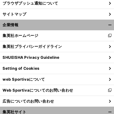
ブラウザプッシュ通知について
サイトマップ
企業情報
開
く/
集英社ホームページ
新
閉
し
じ
集英社プライバシーガイドライン
い
る
ウ
SHUEISHA Privacy Guideline
ィ
ン
Setting of Cookies
ド
ウ
web Sportivaについて
で
開
Web Sportivaについてのお問い合わせ
く
新
し
広告についてのお問い合わせ
い
ウ
集英社サイト
ィ