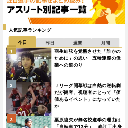
人気記事ランキング
今日
昨日
週間
月間
羽生結弦を覚醒させた「誰かの
1
ために」の思い 五輪連覇の偉
業への道のり
Ｊリーグ開幕戦は白熱の逆転劇
2
だが観客、視聴者にとって「価
値あるイベント」になっていた
か
栗原陵矢が無名校進学の理由は
3
「自転車で13分」 春江工出身