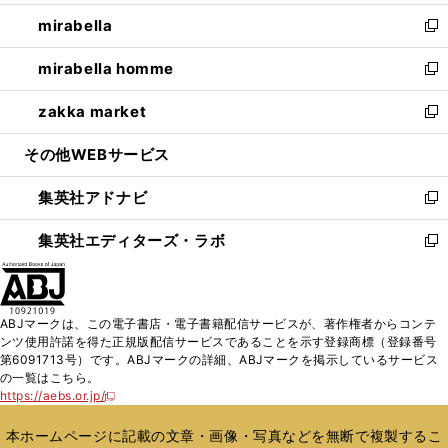
開
ウ
ン
ウ
し
mirabella
く
で
ド
ィ
い
新
開
ウ
ン
ウ
し
mirabella homme
く
で
ド
ィ
い
新
開
ウ
ン
ウ
し
zakka market
く
で
ド
ィ
い
新
開
ウ
ン
ウ
し
その他WEBサービス
く
で
ド
ィ
い
開
ウ
ン
ウ
集英社アドナビ
く
で
ド
ィ
新
開
ウ
ン
し
集英社エディターズ・ラボ
く
で
ド
い
新
開
ウ
ウ
し
く
で
ィ
い
開
ン
ウ
ABJマークは、この電子書店・電子書籍配信サービスが、著作権者からコンテ
く
ド
ィ
ンツ使用許諾を得た正規版配信サービスであることを示す登録商標（登録番号
ウ
ン
第6091713号）です。ABJマークの詳細、ABJマークを掲示しているサービス
で
ド
の一覧はこちら。
開
ウ
https://aebs.or.jp/
新
く
で
し
い
開
本ホームページに記載の文章・画像・写真などを無断で複製するこ
ウ