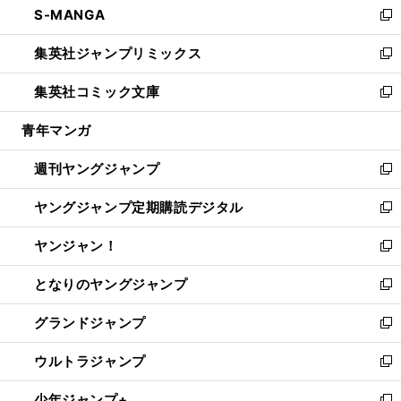
S-MANGA
く
で
ド
ィ
い
新
開
ウ
ン
ウ
し
集英社ジャンプリミックス
く
で
ド
ィ
い
新
開
ウ
ン
ウ
し
集英社コミック文庫
く
で
ド
ィ
い
新
開
ウ
ン
ウ
し
青年マンガ
く
で
ド
ィ
い
開
ウ
ン
ウ
週刊ヤングジャンプ
く
で
ド
ィ
新
開
ウ
ン
し
ヤングジャンプ定期購読デジタル
く
で
ド
い
新
開
ウ
ウ
し
ヤンジャン！
く
で
ィ
い
新
開
ン
ウ
し
となりのヤングジャンプ
く
ド
ィ
い
新
ウ
ン
ウ
し
グランドジャンプ
で
ド
ィ
い
新
開
ウ
ン
ウ
し
ウルトラジャンプ
く
で
ド
ィ
い
新
開
ウ
ン
ウ
し
少年ジャンプ+
く
で
ド