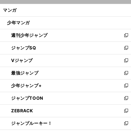
開
ン
く/
マンガ
ド
閉
ウ
じ
少年マンガ
で
る
開
週刊少年ジャンプ
く
新
し
ジャンプSQ
い
新
ウ
し
Vジャンプ
ィ
い
新
ン
ウ
し
最強ジャンプ
ド
ィ
い
新
ウ
ン
ウ
し
少年ジャンプ+
で
ド
ィ
い
新
開
ウ
ン
ウ
し
ジャンプTOON
く
で
ド
ィ
い
新
開
ウ
ン
ウ
し
ZEBRACK
く
で
ド
ィ
い
新
開
ウ
ン
ウ
し
ジャンプルーキー！
く
で
ド
ィ
い
新
開
ウ
ン
ウ
し