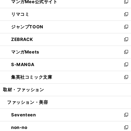
マンガMee公式サイト
く
ド
ィ
い
新
ウ
ン
ウ
し
リマコミ
で
ド
ィ
い
新
開
ウ
ン
ウ
し
ジャンプTOON
く
で
ド
ィ
い
新
開
ウ
ン
ウ
し
ZEBRACK
く
で
ド
ィ
い
新
開
ウ
ン
ウ
し
マンガMeets
く
で
ド
ィ
い
新
開
ウ
ン
ウ
し
S-MANGA
く
で
ド
ィ
い
新
開
ウ
ン
ウ
し
集英社コミック文庫
く
で
ド
ィ
い
新
開
ウ
ン
ウ
し
取材・ファッション
く
で
ド
ィ
い
開
ウ
ン
ウ
ファッション・美容
く
で
ド
ィ
開
ウ
ン
Seventeen
く
で
ド
新
開
ウ
し
non-no
く
で
い
新