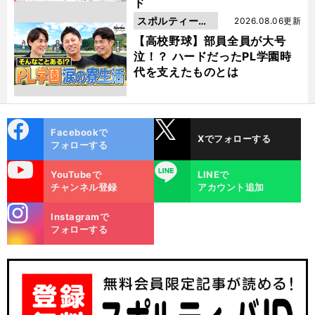
ド
スポルティーバ
2026.08.06更新
動画
【高校野球】部員全員が大号
泣！？ ハードだったPL学園時
代を支えたものとは
cebo
X
Facebookで
Xでフォローする
ok
フォローする
uTube
LINE
YouTubeで
LINEで
チャンネル登録
アカウント追加
stagra
Instagramで
m
フォローする