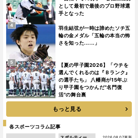
として最初で最後のプロ野球選
手となった
4
羽生結弦が一時は諦めたソチ五
輪の金メダル「五輪の本当の怖
さを知った......」
5
【夏の甲子園2026】「ウチを
選んでくれるのは『Ｂランク』
の選手たち」 八幡商が15年ぶ
り甲子園をつかんだ"名門復
活"の舞台裏
もっと見る
各スポーツコラム記事
スポルティーバ
2026.08.07更新