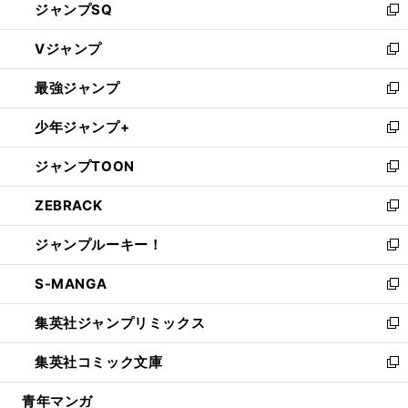
ジャンプSQ
い
新
ウ
し
Vジャンプ
ィ
い
新
ン
ウ
し
最強ジャンプ
ド
ィ
い
新
ウ
ン
ウ
し
少年ジャンプ+
で
ド
ィ
い
新
開
ウ
ン
ウ
し
ジャンプTOON
く
で
ド
ィ
い
新
開
ウ
ン
ウ
し
ZEBRACK
く
で
ド
ィ
い
新
開
ウ
ン
ウ
し
ジャンプルーキー！
く
で
ド
ィ
い
新
開
ウ
ン
ウ
し
S-MANGA
く
で
ド
ィ
い
新
開
ウ
ン
ウ
し
集英社ジャンプリミックス
く
で
ド
ィ
い
新
開
ウ
ン
ウ
し
集英社コミック文庫
く
で
ド
ィ
い
新
開
ウ
ン
ウ
し
青年マンガ
く
で
ド
ィ
い