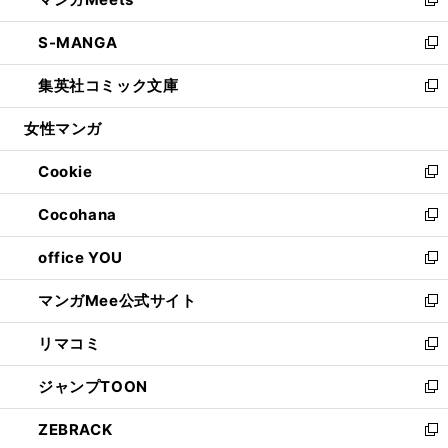
ド
ィ
い
新
開
ウ
ン
ウ
し
S-MANGA
く
で
ド
ィ
い
新
開
ウ
ン
ウ
し
集英社コミック文庫
く
で
ド
ィ
い
新
開
ウ
ン
ウ
し
女性マンガ
く
で
ド
ィ
い
開
ウ
ン
ウ
Cookie
く
で
ド
ィ
新
開
ウ
ン
し
Cocohana
く
で
ド
い
新
開
ウ
ウ
し
office YOU
く
で
ィ
い
新
開
ン
ウ
し
マンガMee公式サイト
く
ド
ィ
い
新
ウ
ン
ウ
し
リマコミ
で
ド
ィ
い
新
開
ウ
ン
ウ
し
ジャンプTOON
く
で
ド
ィ
い
新
開
ウ
ン
ウ
し
ZEBRACK
く
で
ド
ィ
い
新