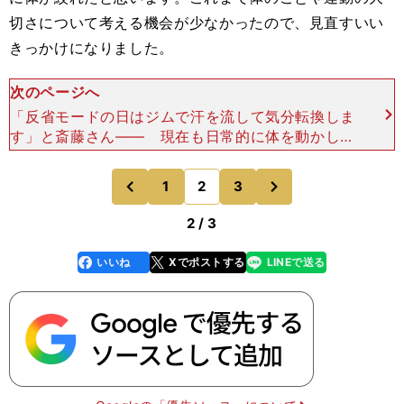
切さについて考える機会が少なかったので、見直すいい
きっかけになりました。
次のページへ
「反省モードの日はジムで汗を流して気分転換しま
す」と斎藤さん―― 現在も日常的に体を動かして
いますか？斎藤 最近は週に何回かジムに通うよう
になりました。筋トレをしたり、ランニングマシー
次
1
2
3
のページへ
のページへ
ンで20分間走を
前
2 / 3
いいね
Xでポストする
LINEで送る
line
faceboo
x
k