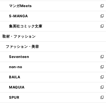
開
ウ
ン
ウ
し
マンガMeets
く
で
ド
ィ
い
新
開
ウ
ン
ウ
し
S-MANGA
く
で
ド
ィ
い
新
開
ウ
ン
ウ
し
集英社コミック文庫
く
で
ド
ィ
い
新
開
ウ
ン
ウ
し
取材・ファッション
く
で
ド
ィ
い
開
ウ
ン
ウ
ファッション・美容
く
で
ド
ィ
開
ウ
ン
Seventeen
く
で
ド
新
開
ウ
し
non-no
く
で
い
新
開
ウ
し
BAILA
く
ィ
い
新
ン
ウ
し
MAQUIA
ド
ィ
い
新
ウ
ン
ウ
し
SPUR
で
ド
ィ
い
新
開
ウ
ン
ウ
し