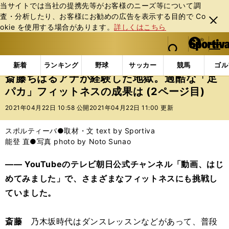
当サイトでは当社の提携先等がお客様のニーズ等について調
査・分析したり、お客様にお勧めの広告を表⽰する⽬的で Co
閉じ
okie を使⽤する場合があります。
詳しくはこちら
る
マイペ
web Sportiva (webスポルティーバ)
検索
メニュ
we
ー
エンタメ
その他
斎藤ちはるアナが経験した地獄。
b
ジ
新着
ランキング
野球
サッカー
競馬
ゴル
ス
斎藤ちはるアナが経験した地獄。過酷な「足
ポ
パカ」フィットネスの成果は (2ページ目)
ル
テ
2021年04月22日 10:58 公開
2021年04月22日 11:00 更新
ィ
ー
スポルティーバ●取材・文 text by Sportiva
バ
能登 直●写真 photo by Noto Sunao
―― YouTubeのテレビ朝日公式チャンネル「動画、はじ
めてみました」で、さまざまなフィットネスにも挑戦し
ていました。
斎藤
乃木坂時代はダンスレッスンなどがあって、普段