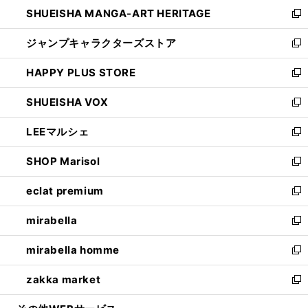
し
SHUEISHA MANGA-ART HERITAGE
く
で
い
新
開
ウ
し
ジャンプキャラクターズストア
く
ィ
い
新
ン
ウ
し
HAPPY PLUS STORE
ド
ィ
い
新
ウ
ン
ウ
し
SHUEISHA VOX
で
ド
ィ
い
新
開
ウ
ン
ウ
し
LEEマルシェ
く
で
ド
ィ
い
新
開
ウ
ン
ウ
し
SHOP Marisol
く
で
ド
ィ
い
新
開
ウ
ン
ウ
し
eclat premium
く
で
ド
ィ
い
新
開
ウ
ン
ウ
し
mirabella
く
で
ド
ィ
い
新
開
ウ
ン
ウ
し
mirabella homme
く
で
ド
ィ
い
新
開
ウ
ン
ウ
し
zakka market
く
で
ド
ィ
い
新
開
ウ
ン
ウ
し