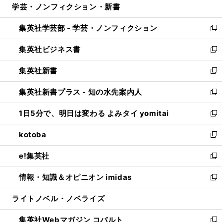
学芸・ノンフィクション・新書
く
で
ド
ィ
い
開
ウ
ン
ウ
集英社学芸部 - 学芸・ノンフィクション
く
で
ド
ィ
新
開
ウ
ン
し
集英社ビジネス書
く
で
ド
い
新
開
ウ
ウ
し
集英社新書
く
で
ィ
い
新
開
ン
ウ
し
集英社新書プラス - 知の水先案内人
く
ド
ィ
い
新
ウ
ン
ウ
し
1日5分で、明日は変わる よみタイ yomitai
で
ド
ィ
い
新
開
ウ
ン
ウ
し
kotoba
く
で
ド
ィ
い
新
開
ウ
ン
ウ
し
e!集英社
く
で
ド
ィ
い
新
開
ウ
ン
ウ
し
情報・知識＆オピニオン imidas
く
で
ド
ィ
い
新
開
ウ
ン
ウ
し
ライトノベル・ノベライズ
く
で
ド
ィ
い
開
ウ
ン
ウ
集英社Webマガジン コバルト
く
で
ド
ィ
新