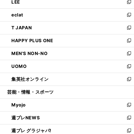
LEE
く
で
ド
ィ
い
新
開
ウ
ン
ウ
し
eclat
く
で
ド
ィ
い
新
開
ウ
ン
ウ
し
T JAPAN
く
で
ド
ィ
い
新
開
ウ
ン
ウ
し
HAPPY PLUS ONE
く
で
ド
ィ
い
新
開
ウ
ン
ウ
し
MEN'S NON-NO
く
で
ド
ィ
い
新
開
ウ
ン
ウ
し
UOMO
く
で
ド
ィ
い
新
開
ウ
ン
ウ
し
集英社オンライン
く
で
ド
ィ
い
新
開
ウ
ン
ウ
し
芸能・情報・スポーツ
く
で
ド
ィ
い
開
ウ
ン
ウ
Myojo
く
で
ド
ィ
新
開
ウ
ン
し
週プレNEWS
く
で
ド
い
新
開
ウ
ウ
し
週プレ グラジャパ!
く
で
ィ
い
新