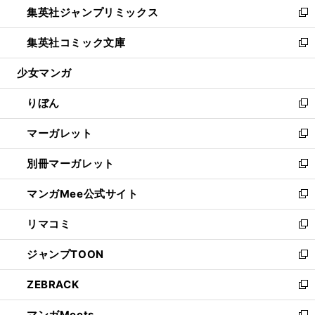
集英社ジャンプリミックス
く
で
ド
ィ
い
新
開
ウ
ン
ウ
し
集英社コミック文庫
く
で
ド
ィ
い
新
開
ウ
ン
ウ
し
少女マンガ
く
で
ド
ィ
い
開
ウ
ン
ウ
りぼん
く
で
ド
ィ
新
開
ウ
ン
し
マーガレット
く
で
ド
い
新
開
ウ
ウ
し
別冊マーガレット
く
で
ィ
い
新
開
ン
ウ
し
マンガMee公式サイト
く
ド
ィ
い
新
ウ
ン
ウ
し
リマコミ
で
ド
ィ
い
新
開
ウ
ン
ウ
し
ジャンプTOON
く
で
ド
ィ
い
新
開
ウ
ン
ウ
し
ZEBRACK
く
で
ド
ィ
い
新
開
ウ
ン
ウ
し
マンガMeets
く
で