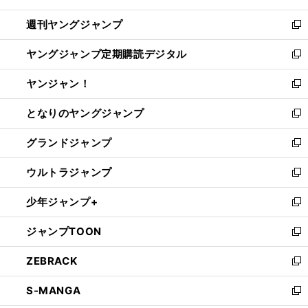
開
ウ
ン
ウ
週刊ヤングジャンプ
く
で
ド
ィ
新
開
ウ
ン
し
ヤングジャンプ定期購読デジタル
く
で
ド
い
新
開
ウ
ウ
し
ヤンジャン！
く
で
ィ
い
新
開
ン
ウ
し
となりのヤングジャンプ
く
ド
ィ
い
新
ウ
ン
ウ
し
グランドジャンプ
で
ド
ィ
い
新
開
ウ
ン
ウ
し
ウルトラジャンプ
く
で
ド
ィ
い
新
開
ウ
ン
ウ
し
少年ジャンプ+
く
で
ド
ィ
い
新
開
ウ
ン
ウ
し
ジャンプTOON
く
で
ド
ィ
い
新
開
ウ
ン
ウ
し
ZEBRACK
く
で
ド
ィ
い
新
開
ウ
ン
ウ
し
S-MANGA
く
で
ド
ィ
い
新
開
ウ
ン
ウ
し