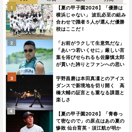
【夏の甲子園2026】「優勝は
1
横浜じゃない」 波乱必至の組み
合わせで識者５人が選んだ優勝
校はここだ！
「お前がラクして生意気だな」
2
「あいつ若いくせに」厳しい言
葉を浴びせられるも佐藤慎太郎
が貫いた誇りとファンへの思い
宇野昌磨は本田真凜とのアイス
3
ダンスで新境地を切り開く 高
橋大輔の証言とも重なる課題と
楽しさ
4
【夏の甲子園2026】「青春っ
て密なので」の原点はあの夏の
惨敗 仙台育英・須江航が明か