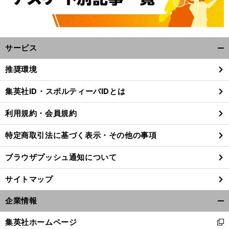
サービス
開
く/
推奨環境
閉
じ
集英社ID・スポルティーバIDとは
る
利用規約・会員規約
特定商取引法に基づく表示・その他の事項
ブラウザプッシュ通知について
サイトマップ
企業情報
開
前
く/
へ
集英社ホームページ
新
閉