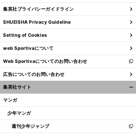
し
じ
集英社プライバシーガイドライン
い
る
ウ
SHUEISHA Privacy Guideline
ィ
ン
Setting of Cookies
ド
ウ
web Sportivaについて
で
開
Web Sportivaについてのお問い合わせ
く
新
し
広告についてのお問い合わせ
い
ウ
集英社サイト
ィ
開
ン
く/
マンガ
ド
閉
ウ
じ
少年マンガ
で
る
開
週刊少年ジャンプ
く
新
し