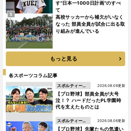
す"日本一1000日計画"のすべ
て
5
高校サッカーから補欠がいなく
なった 部員全員が試合に出る取
り組みが進んでいる
もっと見る
各スポーツコラム記事
スポルティーバ
2026.08.06更新
動画
【プロ野球】部員全員が大号
泣！？ ハードだったPL学園時
代を支えたものとは
スポルティーバ
2026.08.06更新
動画
【プロ野球】先輩たちの気遣い