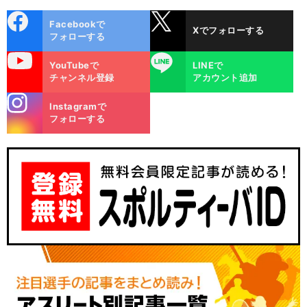
cebo
X
Facebookで
Xでフォローする
ok
フォローする
uTube
LINE
YouTubeで
LINEで
チャンネル登録
アカウント追加
stagra
Instagramで
m
フォローする