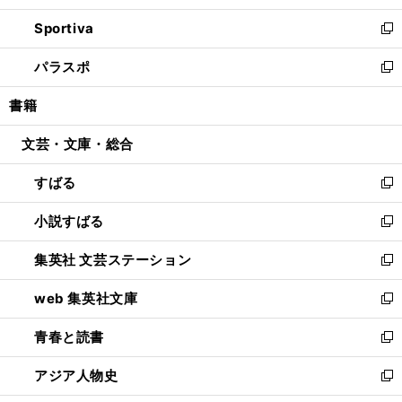
開
ン
ウ
し
Sportiva
く
ド
ィ
い
新
ウ
ン
ウ
し
パラスポ
で
ド
ィ
い
新
開
ウ
ン
ウ
し
書籍
く
で
ド
ィ
い
開
ウ
ン
ウ
文芸・文庫・総合
く
で
ド
ィ
開
ウ
ン
すばる
く
で
ド
新
開
ウ
し
小説すばる
く
で
い
新
開
ウ
し
集英社 文芸ステーション
く
ィ
い
新
ン
ウ
し
web 集英社文庫
ド
ィ
い
新
ウ
ン
ウ
し
青春と読書
で
ド
ィ
い
新
開
ウ
ン
ウ
し
アジア人物史
く
で
ド
ィ
い
新
開
ウ
ン
ウ
し