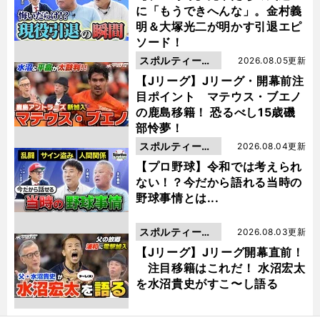
に「もうできへんな」。金村義
明＆大塚光二が明かす引退エピ
ソード！
スポルティーバ
2026.08.05更新
動画
【Jリーグ】Jリーグ・開幕前注
目ポイント マテウス・ブエノ
の鹿島移籍！ 恐るべし15歳磯
部怜夢！
スポルティーバ
2026.08.04更新
動画
【プロ野球】令和では考えられ
ない！？今だから語れる当時の
野球事情とは...
スポルティーバ
2026.08.03更新
動画
【Jリーグ】Jリーグ開幕直前！
注目移籍はこれだ！ 水沼宏太
を水沼貴史がすこ〜し語る