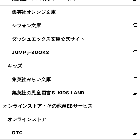
開
ウ
ン
し
集英社オレンジ文庫
く
で
ド
い
新
開
ウ
ウ
し
シフォン文庫
く
で
ィ
い
新
開
ン
ウ
し
ダッシュエックス文庫公式サイト
く
ド
ィ
い
新
ウ
ン
ウ
し
JUMP j-BOOKS
で
ド
ィ
い
新
開
ウ
ン
ウ
し
キッズ
く
で
ド
ィ
い
開
ウ
ン
ウ
集英社みらい文庫
く
で
ド
ィ
新
開
ウ
ン
し
集英社の児童図書 S-KIDS.LAND
く
で
ド
い
新
開
ウ
ウ
し
オンラインストア・
その他WEBサービス
く
で
ィ
い
開
ン
ウ
オンラインストア
く
ド
ィ
ウ
ン
OTO
で
ド
新
開
ウ