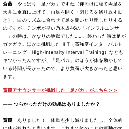
斎藤
やっぱり「足パカ」ですね（仰向けに寝て両足を
天井に垂直に上げて、両足を開く・閉じるを繰り返す動
き）。曲のリズムに合わせて足を開いたり閉じたりする
のですが、テンポが早い乃木坂46の「インフルエンサ
ー」の時は、かなりの地獄でした......。終わった時は足が
ガクガク。ほかに挑戦したHIIT（高強度インターバルト
レーニング：High-Intensity Interval Training）なども
キツかったんですが、「足パカ」のほうが体を動かして
いる時間が長かったので、より負荷が大きかったと思い
ます。
斎藤アナウンサーが挑戦した「足パカ」がこちら＞＞
―― つらかっただけの効果はありましたか？
斎藤
ありました！ 体重も少し減りましたし、全体的
に体が絞れたと思います。これまで体のことや運動の大