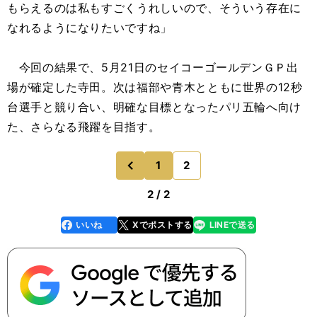
もらえるのは私もすごくうれしいので、そういう存在に
なれるようになりたいですね」
今回の結果で、5月21日のセイコーゴールデンＧＰ出
場が確定した寺田。次は福部や青木とともに世界の12秒
台選手と競り合い、明確な目標となったパリ五輪へ向け
た、さらなる飛躍を目指す。
1
2
のページへ
前
2 / 2
いいね
Xでポストする
LINEで送る
line
faceboo
x
k