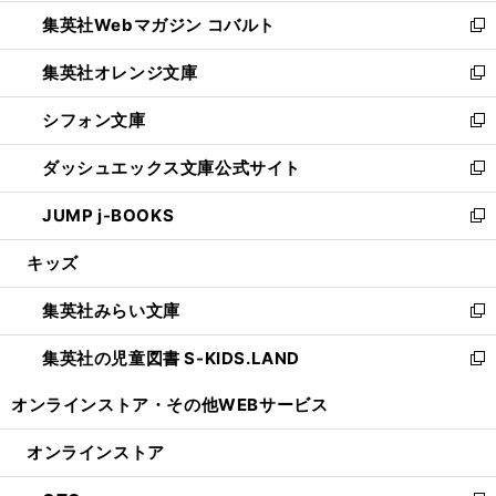
開
ウ
ン
ウ
集英社Webマガジン コバルト
く
で
ド
ィ
新
開
ウ
ン
し
集英社オレンジ文庫
く
で
ド
い
新
開
ウ
ウ
し
シフォン文庫
く
で
ィ
い
新
開
ン
ウ
し
ダッシュエックス文庫公式サイト
く
ド
ィ
い
新
ウ
ン
ウ
し
JUMP j-BOOKS
で
ド
ィ
い
新
開
ウ
ン
ウ
し
キッズ
く
で
ド
ィ
い
開
ウ
ン
ウ
集英社みらい文庫
く
で
ド
ィ
新
開
ウ
ン
し
集英社の児童図書 S-KIDS.LAND
く
で
ド
い
新
開
ウ
ウ
し
オンラインストア・
その他WEBサービス
く
で
ィ
い
開
ン
ウ
オンラインストア
く
ド
ィ
ウ
ン