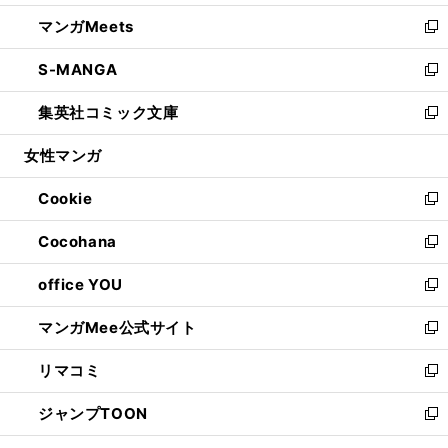
開
ウ
ン
ウ
し
マンガMeets
く
で
ド
ィ
い
新
開
ウ
ン
ウ
し
S-MANGA
く
で
ド
ィ
い
新
開
ウ
ン
ウ
し
集英社コミック文庫
く
で
ド
ィ
い
新
開
ウ
ン
ウ
し
女性マンガ
く
で
ド
ィ
い
開
ウ
ン
ウ
Cookie
く
で
ド
ィ
新
開
ウ
ン
し
Cocohana
く
で
ド
い
新
開
ウ
ウ
し
office YOU
く
で
ィ
い
新
開
ン
ウ
し
マンガMee公式サイト
く
ド
ィ
い
新
ウ
ン
ウ
し
リマコミ
で
ド
ィ
い
新
開
ウ
ン
ウ
し
ジャンプTOON
く
で
ド
ィ
い
新
開
ウ
ン
ウ
し