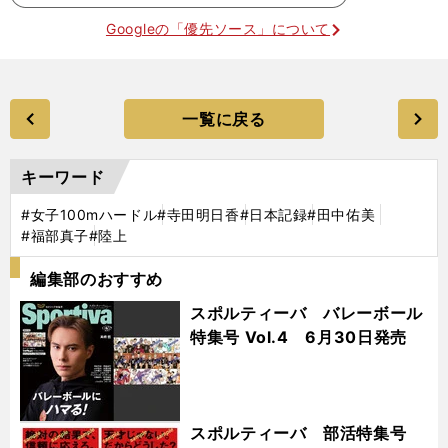
Googleの「優先ソース」について
一覧に戻る
キーワード
#女子100mハードル
#寺田明日香
#日本記録
#田中佑美
#福部真子
#陸上
編集部のおすすめ
スポルティーバ バレーボール
特集号 Vol.4 6月30日発売
スポルティーバ 部活特集号