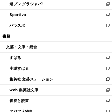
週プレ グラジャパ!
く
で
ィ
い
新
開
ン
ウ
し
Sportiva
く
ド
ィ
い
新
ウ
ン
ウ
し
パラスポ
で
ド
ィ
い
新
開
ウ
ン
ウ
し
書籍
く
で
ド
ィ
い
開
ウ
ン
ウ
文芸・文庫・総合
く
で
ド
ィ
開
ウ
ン
すばる
く
で
ド
新
開
ウ
し
小説すばる
く
で
い
新
開
ウ
し
集英社 文芸ステーション
く
ィ
い
新
ン
ウ
し
web 集英社文庫
ド
ィ
い
新
ウ
ン
ウ
し
青春と読書
で
ド
ィ
い
新
開
ウ
ン
ウ
し
アジア人物史
く
で
ド
ィ