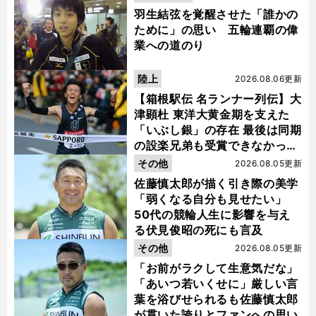
羽生結弦を覚醒させた「誰かの
ために」の思い 五輪連覇の偉
業への道のり
陸上
2026.08.06更新
【箱根駅伝 名ランナー列伝】大
津顕杜 東洋大黄金期を支えた
「いぶし銀」の存在 最後は同期
の設楽兄弟も受賞できなかった
金栗杯に輝く
その他
2026.08.05更新
佐藤慎太郎が描く引き際の美学
「弱くなる自分も見せたい」
50代の競輪人生に影響を与え
る伏見俊昭の死にも言及
その他
2026.08.05更新
「お前がラクして生意気だな」
「あいつ若いくせに」厳しい言
葉を浴びせられるも佐藤慎太郎
が貫いた誇りとファンへの思い