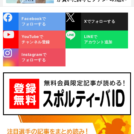
cebo
X
Facebookで
Xでフォローする
ok
フォローする
uTube
LINE
YouTubeで
LINEで
チャンネル登録
アカウント追加
stagra
Instagramで
m
フォローする