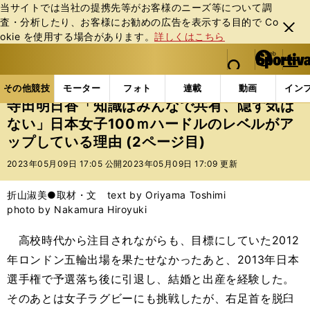
当サイトでは当社の提携先等がお客様のニーズ等について調
査・分析したり、お客様にお勧めの広告を表⽰する⽬的で Co
閉じ
okie を使⽤する場合があります。
詳しくはこちら
る
マイペ
web Sportiva (webスポルティーバ)
検索
メニュ
we
ー
その他競技の記事一覧
陸上
寺田明日香「知識はみん
b
ジ
その他競技
モーター
フォト
連載
動画
イン
ス
寺田明日香「知識はみんなで共有、隠す気は
ポ
ない」日本女子100ｍハードルのレベルがア
ル
ップしている理由 (2ページ目)
テ
ィ
2023年05月09日 17:05 公開
2023年05月09日 17:09 更新
ー
バ
折山淑美●取材・文 text by Oriyama Toshimi
photo by Nakamura Hiroyuki
高校時代から注目されながらも、目標にしていた2012
年ロンドン五輪出場を果たせなかったあと、2013年日本
選手権で予選落ち後に引退し、結婚と出産を経験した。
そのあとは女子ラグビーにも挑戦したが、右足首を脱臼