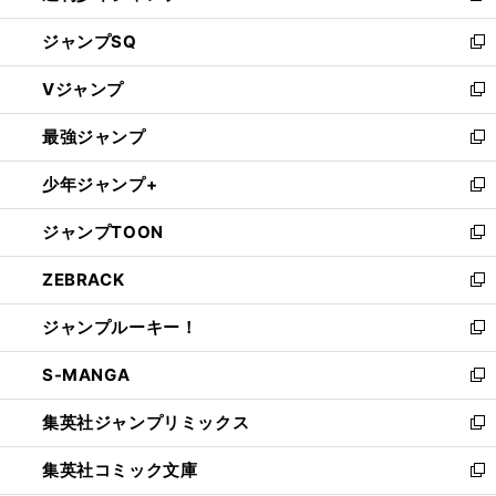
し
ジャンプSQ
い
新
ウ
し
Vジャンプ
ィ
い
新
ン
ウ
し
最強ジャンプ
ド
ィ
い
新
ウ
ン
ウ
し
少年ジャンプ+
で
ド
ィ
い
新
開
ウ
ン
ウ
し
ジャンプTOON
く
で
ド
ィ
い
新
開
ウ
ン
ウ
し
ZEBRACK
く
で
ド
ィ
い
新
開
ウ
ン
ウ
し
ジャンプルーキー！
く
で
ド
ィ
い
新
開
ウ
ン
ウ
し
S-MANGA
く
で
ド
ィ
い
新
開
ウ
ン
ウ
し
集英社ジャンプリミックス
く
で
ド
ィ
い
新
開
ウ
ン
ウ
し
集英社コミック文庫
く
で
ド
ィ
い
新
開
ウ
ン