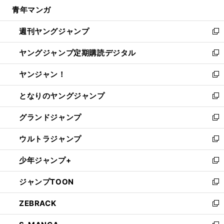
ウ
し
青年マンガ
く
で
ド
ィ
い
開
ウ
ン
ウ
週刊ヤングジャンプ
く
で
ド
ィ
新
開
ウ
ン
し
ヤングジャンプ定期購読デジタル
く
で
ド
い
新
開
ウ
ウ
し
ヤンジャン！
く
で
ィ
い
新
開
ン
ウ
し
となりのヤングジャンプ
く
ド
ィ
い
新
ウ
ン
ウ
し
グランドジャンプ
で
ド
ィ
い
新
開
ウ
ン
ウ
し
ウルトラジャンプ
く
で
ド
ィ
い
新
開
ウ
ン
ウ
し
少年ジャンプ+
く
で
ド
ィ
い
新
開
ウ
ン
ウ
し
ジャンプTOON
く
で
ド
ィ
い
新
開
ウ
ン
ウ
し
ZEBRACK
く
で
ド
ィ
い
新
開
ウ
ン
ウ
し