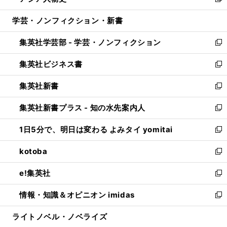
い
新
開
ウ
ン
ウ
し
学芸・ノンフィクション・新書
く
で
ド
ィ
い
開
ウ
ン
ウ
集英社学芸部 - 学芸・ノンフィクション
く
で
ド
ィ
新
開
ウ
ン
し
集英社ビジネス書
く
で
ド
い
新
開
ウ
ウ
し
集英社新書
く
で
ィ
い
新
開
ン
ウ
し
集英社新書プラス - 知の水先案内人
く
ド
ィ
い
新
ウ
ン
ウ
し
1日5分で、明日は変わる よみタイ yomitai
で
ド
ィ
い
新
開
ウ
ン
ウ
し
kotoba
く
で
ド
ィ
い
新
開
ウ
ン
ウ
し
e!集英社
く
で
ド
ィ
い
新
開
ウ
ン
ウ
し
情報・知識＆オピニオン imidas
く
で
ド
ィ
い
新
開
ウ
ン
ウ
し
ライトノベル・ノベライズ
く
で
ド
ィ
い