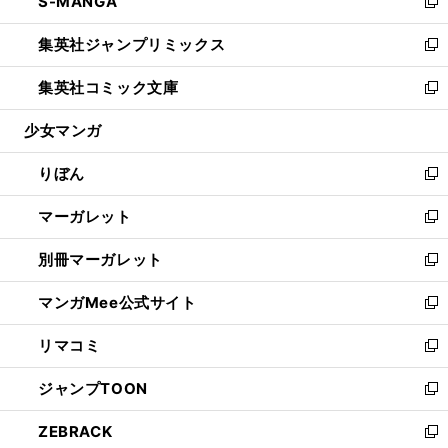
S-MANGA
く
で
ド
ィ
い
新
開
ウ
ン
ウ
し
集英社ジャンプリミックス
く
で
ド
ィ
い
新
開
ウ
ン
ウ
し
集英社コミック文庫
く
で
ド
ィ
い
新
開
ウ
ン
ウ
し
少女マンガ
く
で
ド
ィ
い
開
ウ
ン
ウ
りぼん
く
で
ド
ィ
新
開
ウ
ン
し
マーガレット
く
で
ド
い
新
開
ウ
ウ
し
別冊マーガレット
く
で
ィ
い
新
開
ン
ウ
し
マンガMee公式サイト
く
ド
ィ
い
新
ウ
ン
ウ
し
リマコミ
で
ド
ィ
い
新
開
ウ
ン
ウ
し
ジャンプTOON
く
で
ド
ィ
い
新
開
ウ
ン
ウ
し
ZEBRACK
く
で
ド
ィ
い
新