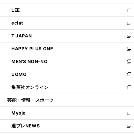
開
ウ
ン
ウ
し
LEE
く
で
ド
ィ
い
新
開
ウ
ン
ウ
し
eclat
く
で
ド
ィ
い
新
開
ウ
ン
ウ
し
T JAPAN
く
で
ド
ィ
い
新
開
ウ
ン
ウ
し
HAPPY PLUS ONE
く
で
ド
ィ
い
新
開
ウ
ン
ウ
し
MEN'S NON-NO
く
で
ド
ィ
い
新
開
ウ
ン
ウ
し
UOMO
く
で
ド
ィ
い
新
開
ウ
ン
ウ
し
集英社オンライン
く
で
ド
ィ
い
新
開
ウ
ン
ウ
し
芸能・情報・スポーツ
く
で
ド
ィ
い
開
ウ
ン
ウ
Myojo
く
で
ド
ィ
新
開
ウ
ン
し
週プレNEWS
く
で
ド
い
新
開
ウ
ウ
し