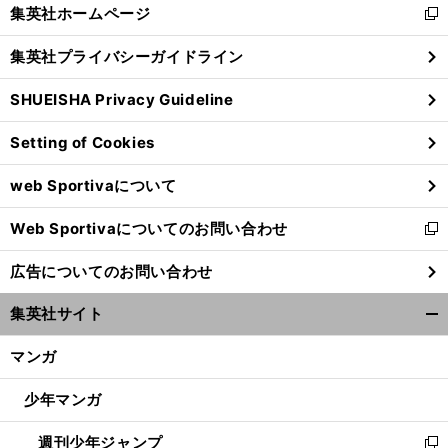
く/
集英社ホームページ
新
閉
し
じ
集英社プライバシーガイドライン
い
る
ウ
SHUEISHA Privacy Guideline
ィ
ン
Setting of Cookies
ド
ウ
web Sportivaについて
で
開
Web Sportivaについてのお問い合わせ
く
新
し
広告についてのお問い合わせ
い
ウ
集英社サイト
ィ
開
ン
く/
マンガ
ド
閉
ウ
じ
少年マンガ
で
る
開
週刊少年ジャンプ
く
新