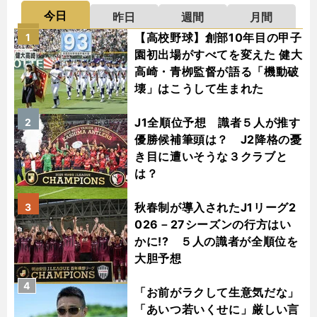
今日
昨日
週間
月間
【高校野球】創部10年目の甲子
1
園初出場がすべてを変えた 健大
高崎・青栁監督が語る「機動破
壊」はこうして生まれた
J1全順位予想 識者５人が推す
2
優勝候補筆頭は？ J2降格の憂
き目に遭いそうな３クラブと
は？
秋春制が導入されたJ1リーグ2
3
026－27シーズンの行方はい
かに!? ５人の識者が全順位を
大胆予想
4
「お前がラクして生意気だな」
「あいつ若いくせに」厳しい言