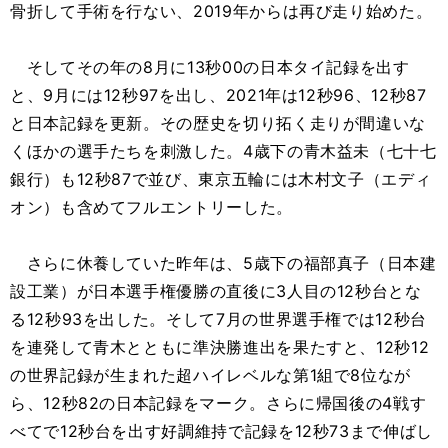
骨折して手術を行ない、2019年からは再び走り始めた。
そしてその年の8月に13秒00の日本タイ記録を出す
と、9月には12秒97を出し、2021年は12秒96、12秒87
と日本記録を更新。その歴史を切り拓く走りが間違いな
くほかの選手たちを刺激した。4歳下の青木益未（七十七
銀行）も12秒87で並び、東京五輪には木村文子（エディ
オン）も含めてフルエントリーした。
さらに休養していた昨年は、5歳下の福部真子（日本建
設工業）が日本選手権優勝の直後に3人目の12秒台とな
る12秒93を出した。そして7月の世界選手権では12秒台
を連発して青木とともに準決勝進出を果たすと、12秒12
の世界記録が生まれた超ハイレベルな第1組で8位なが
ら、12秒82の日本記録をマーク。さらに帰国後の4戦す
べてで12秒台を出す好調維持で記録を12秒73まで伸ばし