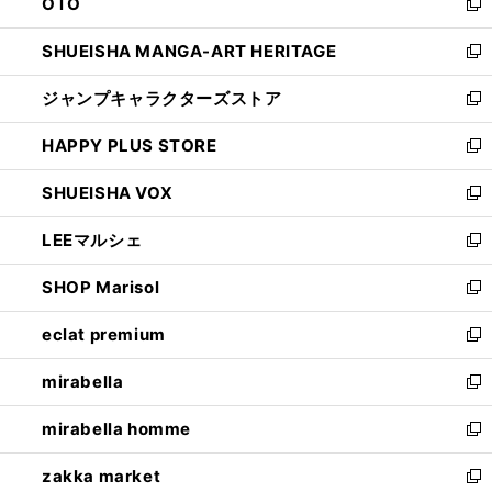
OTO
で
ド
新
開
ウ
し
SHUEISHA MANGA-ART HERITAGE
く
で
い
新
開
ウ
し
ジャンプキャラクターズストア
く
ィ
い
新
ン
ウ
し
HAPPY PLUS STORE
ド
ィ
い
新
ウ
ン
ウ
し
SHUEISHA VOX
で
ド
ィ
い
新
開
ウ
ン
ウ
し
LEEマルシェ
く
で
ド
ィ
い
新
開
ウ
ン
ウ
し
SHOP Marisol
く
で
ド
ィ
い
新
開
ウ
ン
ウ
し
eclat premium
く
で
ド
ィ
い
新
開
ウ
ン
ウ
し
mirabella
く
で
ド
ィ
い
新
開
ウ
ン
ウ
し
mirabella homme
く
で
ド
ィ
い
新
開
ウ
ン
ウ
し
zakka market
く
で
ド
ィ
い
新