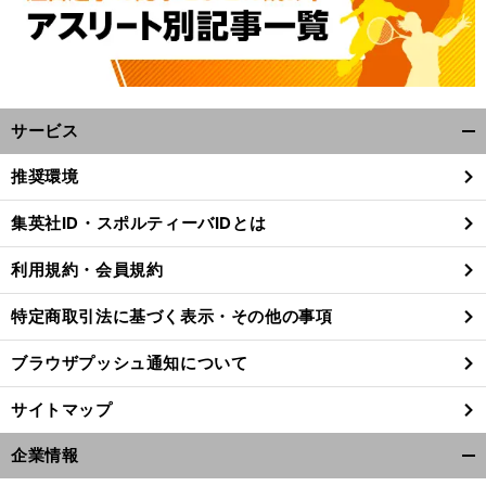
サービス
開
く/
推奨環境
閉
じ
集英社ID・スポルティーバIDとは
箱
ど
、
」
る
根駅伝３年連続区間新の佐藤悠基が語る駅伝観「
の区間をどんな意気込みで走りたいかとよく聞かれたけど
そういうの関係ないからと
利用規約・会員規約
特定商取引法に基づく表示・その他の事項
ブラウザプッシュ通知について
サイトマップ
企業情報
開