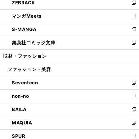
ZEBRACK
く
で
ド
ィ
い
新
開
ウ
ン
ウ
し
マンガMeets
く
で
ド
ィ
い
新
開
ウ
ン
ウ
し
S-MANGA
く
で
ド
ィ
い
新
開
ウ
ン
ウ
し
集英社コミック文庫
く
で
ド
ィ
い
新
開
ウ
ン
ウ
し
取材・ファッション
く
で
ド
ィ
い
開
ウ
ン
ウ
ファッション・美容
く
で
ド
ィ
開
ウ
ン
Seventeen
く
で
ド
新
開
ウ
し
non-no
く
で
い
新
開
ウ
し
BAILA
く
ィ
い
新
ン
ウ
し
MAQUIA
ド
ィ
い
新
ウ
ン
ウ
し
SPUR
で
ド
ィ
い
新