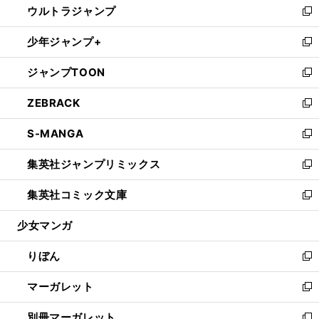
ウルトラジャンプ
く
で
ド
ィ
い
新
開
ウ
ン
ウ
し
少年ジャンプ+
く
で
ド
ィ
い
新
開
ウ
ン
ウ
し
ジャンプTOON
く
で
ド
ィ
い
新
開
ウ
ン
ウ
し
ZEBRACK
く
で
ド
ィ
い
新
開
ウ
ン
ウ
し
S-MANGA
く
で
ド
ィ
い
新
開
ウ
ン
ウ
し
集英社ジャンプリミックス
く
で
ド
ィ
い
新
開
ウ
ン
ウ
し
集英社コミック文庫
く
で
ド
ィ
い
新
開
ウ
ン
ウ
し
少女マンガ
く
で
ド
ィ
い
開
ウ
ン
ウ
りぼん
く
で
ド
ィ
新
開
ウ
ン
し
マーガレット
く
で
ド
い
新
開
ウ
ウ
し
別冊マーガレット
く
で
ィ