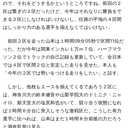
ので、それをどうするかというところですね。前回の２
区は繋ぎの２区だったけど、今年はそれなりに勝負をで
きる２区にしなければいけないし、往路の平地の４区間
はしっかり力のある選手を揃えなくてはいけない」
前回２区を走った山本は１時間09分05秒で区間11位だ
った。だが今年は関東インカレ１万ｍ７位、ハーフマラ
ソン２位でトラックの自己記録も更新していて、全日本
では４区で区間２位と安定した走りを見せた。本人も
「今年の２区では勢いをつける走りをしたい」と話す。
しかし、他校もエースを揃えてくるであろう２区に
は、神奈川大の鈴木健吾や山梨学院大のドミニク・ニャ
イロ、順天堂大の塩尻和也がいて、競り合う状態になれ
ば１時間６分台に突入しそうな激戦区だ。こうした有力
選手に比べれば、山本はまだ１時間８分前後の力だろう
と酒井監督は見る。