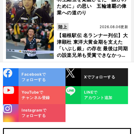
ために」の思い 五輪連覇の偉
業への道のり
陸上
2026.08.06更新
【箱根駅伝 名ランナー列伝】大
津顕杜 東洋大黄金期を支えた
「いぶし銀」の存在 最後は同期
の設楽兄弟も受賞できなかった
金栗杯に輝く
cebo
X
Facebookで
Xでフォローする
ok
フォローする
uTube
LINE
YouTubeで
LINEで
チャンネル登録
アカウント追加
stagra
Instagramで
m
フォローする