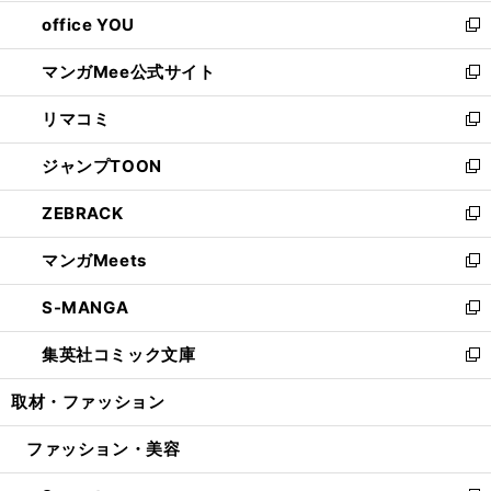
開
ウ
ウ
し
office YOU
く
で
ィ
い
新
開
ン
ウ
し
マンガMee公式サイト
く
ド
ィ
い
新
ウ
ン
ウ
し
リマコミ
で
ド
ィ
い
新
開
ウ
ン
ウ
し
ジャンプTOON
く
で
ド
ィ
い
新
開
ウ
ン
ウ
し
ZEBRACK
く
で
ド
ィ
い
新
開
ウ
ン
ウ
し
マンガMeets
く
で
ド
ィ
い
新
開
ウ
ン
ウ
し
S-MANGA
く
で
ド
ィ
い
新
開
ウ
ン
ウ
し
集英社コミック文庫
く
で
ド
ィ
い
新
開
ウ
ン
ウ
し
取材・ファッション
く
で
ド
ィ
い
開
ウ
ン
ウ
ファッション・美容
く
で
ド
ィ
開
ウ
ン