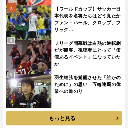
【ワールドカップ】サッカー日
3
本代表を名将たちはどう見たか
ファン・ハール、クロップ、フ
リック...
4
Ｊリーグ開幕戦は白熱の逆転劇
だが観客、視聴者にとって「価
値あるイベント」になっていた
か
5
羽生結弦を覚醒させた「誰かの
ために」の思い 五輪連覇の偉
業への道のり
もっと見る