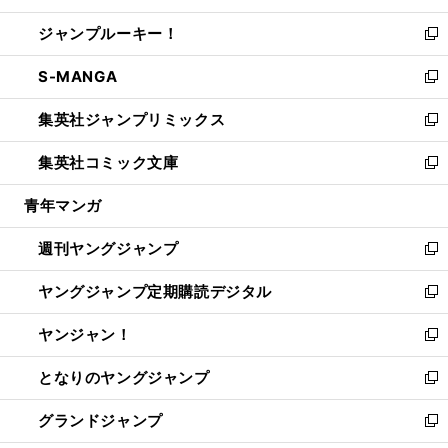
開
ウ
ン
ウ
し
ジャンプルーキー！
く
で
ド
ィ
い
新
開
ウ
ン
ウ
し
S-MANGA
く
で
ド
ィ
い
新
開
ウ
ン
ウ
し
集英社ジャンプリミックス
く
で
ド
ィ
い
新
開
ウ
ン
ウ
し
集英社コミック文庫
く
で
ド
ィ
い
新
開
ウ
ン
ウ
し
青年マンガ
く
で
ド
ィ
い
開
ウ
ン
ウ
週刊ヤングジャンプ
く
で
ド
ィ
新
開
ウ
ン
し
ヤングジャンプ定期購読デジタル
く
で
ド
い
新
開
ウ
ウ
し
ヤンジャン！
く
で
ィ
い
新
開
ン
ウ
し
となりのヤングジャンプ
く
ド
ィ
い
新
ウ
ン
ウ
し
グランドジャンプ
で
ド
ィ
い
新
開
ウ
ン
ウ
し