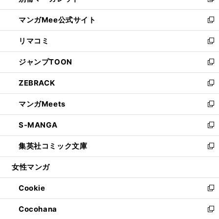
い
新
開
ン
ウ
し
マンガMee公式サイト
く
ド
ィ
い
新
ウ
ン
ウ
し
リマコミ
で
ド
ィ
い
新
開
ウ
ン
ウ
し
ジャンプTOON
く
で
ド
ィ
い
新
開
ウ
ン
ウ
し
ZEBRACK
く
で
ド
ィ
い
新
開
ウ
ン
ウ
し
マンガMeets
く
で
ド
ィ
い
新
開
ウ
ン
ウ
し
S-MANGA
く
で
ド
ィ
い
新
開
ウ
ン
ウ
し
集英社コミック文庫
く
で
ド
ィ
い
新
開
ウ
ン
ウ
し
女性マンガ
く
で
ド
ィ
い
開
ウ
ン
ウ
Cookie
く
で
ド
ィ
新
開
ウ
ン
し
Cocohana
く
で
ド
い
新