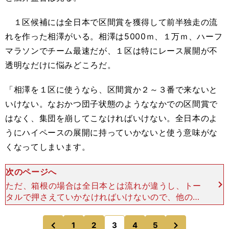
１区候補には全日本で区間賞を獲得して前半独走の流
れを作った相澤がいる。相澤は5000ｍ、１万ｍ、ハーフ
マラソンでチーム最速だが、１区は特にレース展開が不
透明なだけに悩みどころだ。
「相澤を１区に使うなら、区間賞か２～３番で来ないと
いけない。なおかつ団子状態のようななかでの区間賞で
はなく、集団を崩してこなければいけない。全日本のよ
うにハイペースの展開に持っていかないと使う意味がな
くなってしまいます。
次のページへ
ただ、箱根の場合は全日本とは流れが違うし、トー
タルで押さえていかなければいけないので、他の選
手との兼ね合いを見ていかなければいけない面もあ
ります。その点では例年よりまだ迷っている状態で
次
1
2
3
4
5
のページへ
のページへ