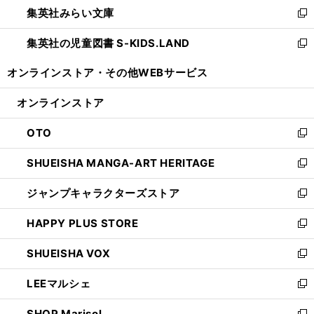
集英社みらい文庫
く
で
ド
ィ
新
開
ウ
ン
し
集英社の児童図書 S-KIDS.LAND
く
で
ド
い
新
開
ウ
ウ
し
オンラインストア・
その他WEBサービス
く
で
ィ
い
開
ン
ウ
オンラインストア
く
ド
ィ
ウ
ン
OTO
で
ド
新
開
ウ
し
SHUEISHA MANGA-ART HERITAGE
く
で
い
新
開
ウ
し
ジャンプキャラクターズストア
く
ィ
い
新
ン
ウ
し
HAPPY PLUS STORE
ド
ィ
い
新
ウ
ン
ウ
し
SHUEISHA VOX
で
ド
ィ
い
新
開
ウ
ン
ウ
し
LEEマルシェ
く
で
ド
ィ
い
新
開
ウ
ン
ウ
し
SHOP Marisol
く
で