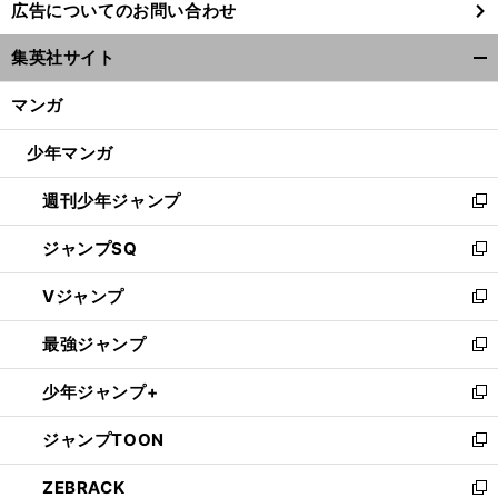
広告についてのお問い合わせ
い
ウ
集英社サイト
ィ
開
ン
く/
マンガ
ド
閉
ウ
じ
少年マンガ
で
る
開
週刊少年ジャンプ
く
新
し
ジャンプSQ
い
新
ウ
し
Vジャンプ
ィ
い
新
ン
ウ
し
最強ジャンプ
ド
ィ
い
新
ウ
ン
ウ
し
少年ジャンプ+
で
ド
ィ
い
新
開
ウ
ン
ウ
し
ジャンプTOON
く
で
ド
ィ
い
新
開
ウ
ン
ウ
し
ZEBRACK
く
で
ド
ィ
い
新