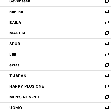
Seventeen
く
で
ド
新
開
ウ
し
non-no
く
で
い
新
開
ウ
し
BAILA
く
ィ
い
新
ン
ウ
し
MAQUIA
ド
ィ
い
新
ウ
ン
ウ
し
SPUR
で
ド
ィ
い
新
開
ウ
ン
ウ
し
LEE
く
で
ド
ィ
い
新
開
ウ
ン
ウ
し
eclat
く
で
ド
ィ
い
新
開
ウ
ン
ウ
し
T JAPAN
く
で
ド
ィ
い
新
開
ウ
ン
ウ
し
HAPPY PLUS ONE
く
で
ド
ィ
い
新
開
ウ
ン
ウ
し
MEN'S NON-NO
く
で
ド
ィ
い
新
開
ウ
ン
ウ
し
UOMO
く
で
ド
ィ
い
新