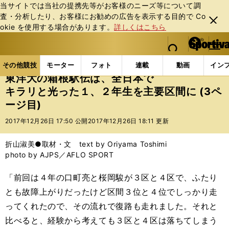
当サイトでは当社の提携先等がお客様のニーズ等について調
査・分析したり、お客様にお勧めの広告を表⽰する⽬的で Co
閉じ
okie を使⽤する場合があります。
詳しくはこちら
る
マイペ
web Sportiva (webスポルティーバ)
検索
メニュ
we
ー
その他競技の記事一覧
陸上
東洋大の箱根駅伝は、
b
ジ
その他競技
モーター
フォト
連載
動画
イン
ス
東洋大の箱根駅伝は、全日本で
ポ
キラリと光った１、２年生を主要区間に (3ペ
ル
ージ目)
テ
ィ
2017年12月26日 17:50 公開
2017年12月26日 18:11 更新
ー
バ
折山淑美●取材・文 text by Oriyama Toshimi
photo by AJPS／AFLO SPORT
「前回は４年の口町亮と桜岡駿が３区と４区で、ふたり
とも故障上がりだったけど区間３位と４位でしっかり走
ってくれたので、その流れで復路も走れました。それと
比べると、経験から考えても３区と４区は落ちてしまう