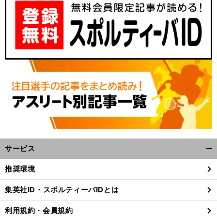
サービス
開
く/
推奨環境
閉
じ
集英社ID・スポルティーバIDとは
る
利用規約・会員規約