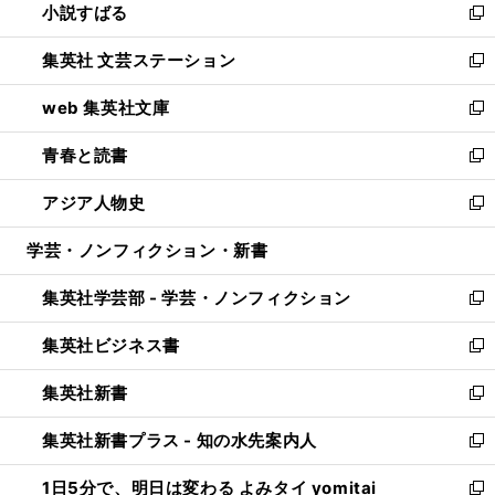
小説すばる
く
で
い
新
開
ウ
し
集英社 文芸ステーション
く
ィ
い
新
ン
ウ
し
web 集英社文庫
ド
ィ
い
新
ウ
ン
ウ
し
青春と読書
で
ド
ィ
い
新
開
ウ
ン
ウ
し
アジア人物史
く
で
ド
ィ
い
新
開
ウ
ン
ウ
し
学芸・ノンフィクション・新書
く
で
ド
ィ
い
開
ウ
ン
ウ
集英社学芸部 - 学芸・ノンフィクション
く
で
ド
ィ
新
開
ウ
ン
し
集英社ビジネス書
く
で
ド
い
新
開
ウ
ウ
し
集英社新書
く
で
ィ
い
新
開
ン
ウ
し
集英社新書プラス - 知の水先案内人
く
ド
ィ
い
新
ウ
ン
ウ
し
1日5分で、明日は変わる よみタイ yomitai
で
ド
ィ
い
新