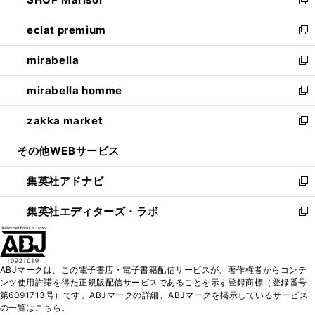
ド
ィ
い
新
開
ウ
ン
ウ
し
eclat premium
く
で
ド
ィ
い
新
開
ウ
ン
ウ
し
mirabella
く
で
ド
ィ
い
新
開
ウ
ン
ウ
し
mirabella homme
く
で
ド
ィ
い
新
開
ウ
ン
ウ
し
zakka market
く
で
ド
ィ
い
新
開
ウ
ン
ウ
し
その他WEBサービス
く
で
ド
ィ
い
開
ウ
ン
ウ
集英社アドナビ
く
で
ド
ィ
新
開
ウ
ン
し
集英社エディターズ・ラボ
く
で
ド
い
新
開
ウ
ウ
し
く
で
ィ
い
開
ン
ウ
ABJマークは、この電子書店・電子書籍配信サービスが、著作権者からコンテ
く
ド
ィ
ンツ使用許諾を得た正規版配信サービスであることを示す登録商標（登録番号
ウ
ン
第6091713号）です。ABJマークの詳細、ABJマークを掲示しているサービス
で
ド
の一覧はこちら。