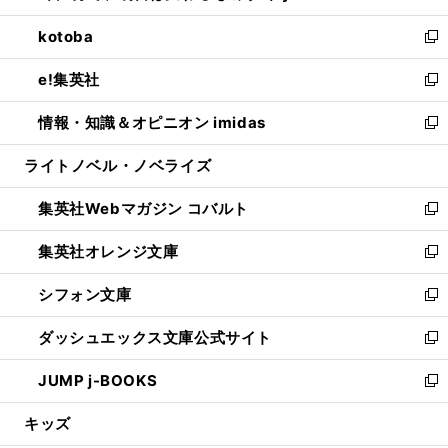
開
ウ
ン
ウ
し
kotoba
く
で
ド
ィ
い
新
開
ウ
ン
ウ
し
e!集英社
く
で
ド
ィ
い
新
開
ウ
ン
ウ
し
情報・知識＆オピニオン imidas
く
で
ド
ィ
い
新
開
ウ
ン
ウ
し
ライトノベル・ノベライズ
く
で
ド
ィ
い
開
ウ
ン
ウ
集英社Webマガジン コバルト
く
で
ド
ィ
新
開
ウ
ン
し
集英社オレンジ文庫
く
で
ド
い
新
開
ウ
ウ
し
シフォン文庫
く
で
ィ
い
新
開
ン
ウ
し
ダッシュエックス文庫公式サイト
く
ド
ィ
い
新
ウ
ン
ウ
し
JUMP j-BOOKS
で
ド
ィ
い
新
開
ウ
ン
ウ
し
キッズ
く
で
ド
ィ
い
開
ウ
ン
ウ