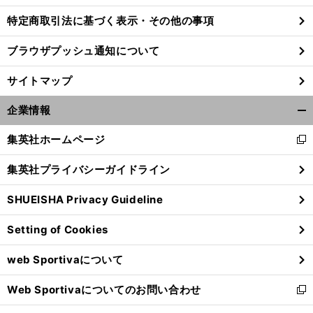
特定商取引法に基づく表示・その他の事項
ブラウザプッシュ通知について
サイトマップ
企業情報
開
く/
集英社ホームページ
新
閉
し
じ
集英社プライバシーガイドライン
い
る
ウ
SHUEISHA Privacy Guideline
ィ
前
ン
へ
Setting of Cookies
ド
ウ
web Sportivaについて
で
開
Web Sportivaについてのお問い合わせ
く
新
し