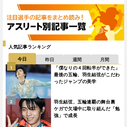
人気記事ランキング
今日
昨日
週間
月間
「僕なりの４回転半ができた」
1
最後の五輪、羽生結弦がこだわ
ったジャンプの美学
羽生結弦、五輪連覇の舞台裏
2
ケガで欠場中に取り組んだ「勉
強」で成長