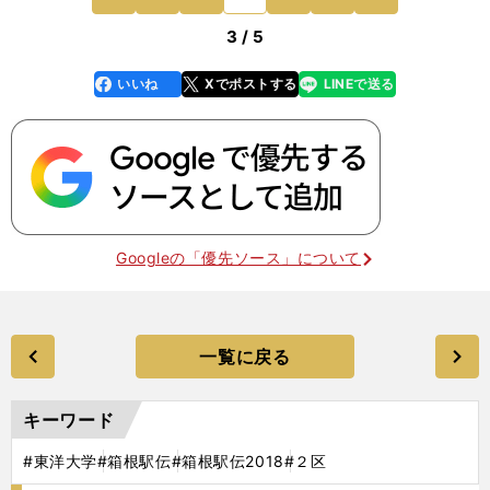
すね」 全日本
前
3 / 5
いいね
Xでポストする
LINEで送る
line
faceboo
x
k
Googleの「優先ソース」について
一覧に戻る
キーワード
#東洋大学
#箱根駅伝
#箱根駅伝2018
#２区