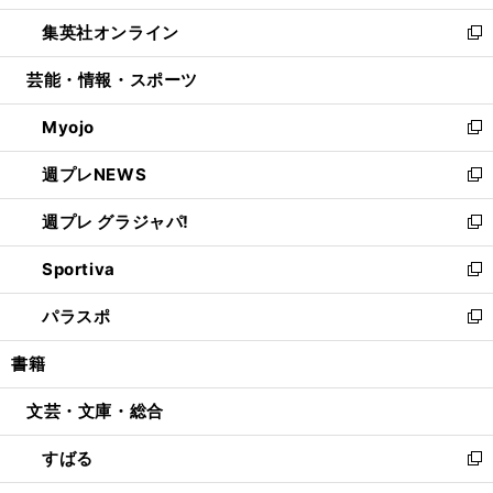
開
ウ
ン
ウ
し
集英社オンライン
く
で
ド
ィ
い
新
開
ウ
ン
ウ
し
芸能・情報・スポーツ
く
で
ド
ィ
い
開
ウ
ン
ウ
Myojo
く
で
ド
ィ
新
開
ウ
ン
し
週プレNEWS
く
で
ド
い
新
開
ウ
ウ
し
週プレ グラジャパ!
く
で
ィ
い
新
開
ン
ウ
し
Sportiva
く
ド
ィ
い
新
ウ
ン
ウ
し
パラスポ
で
ド
ィ
い
新
開
ウ
ン
ウ
し
書籍
く
で
ド
ィ
い
開
ウ
ン
ウ
文芸・文庫・総合
く
で
ド
ィ
開
ウ
ン
すばる
く
で
ド
新
開
ウ
し