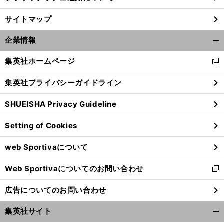
サイトマップ
企業情報
開
く/
集英社ホームページ
新
閉
し
じ
集英社プライバシーガイドライン
い
る
ウ
SHUEISHA Privacy Guideline
ィ
ン
Setting of Cookies
ド
山
、
、
.
.
.
。
ウ
縣
桐生
サニブラウン
男子４×100ｍリレー代表争いが大激戦
web Sportivaについて
で
開
Web Sportivaについてのお問い合わせ
く
新
し
広告についてのお問い合わせ
い
ウ
集英社サイト
ィ
開
ン