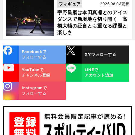
フィギュア
2026.08.03更新
宇野昌磨は本田真凜とのアイス
ダンスで新境地を切り開く 高
橋大輔の証言とも重なる課題と
楽しさ
cebo
X
Facebookで
Xでフォローする
ok
フォローする
uTube
LINE
YouTubeで
LINEで
チャンネル登録
アカウント追加
stagra
Instagramで
m
フォローする