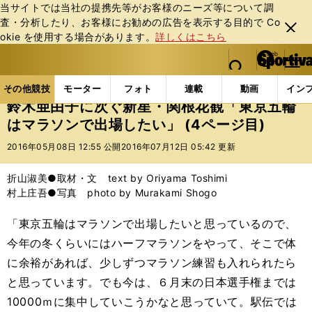
当サイトでは当社の提携先等がお客様のニーズ等について調
査・分析したり、お客様にお勧めの広告を表⽰する⽬的で Co
閉じ
okie を使⽤する場合があります。
詳しくはこちら
る
マイペ
web Sportiva (webスポルティーバ)
検索
メニュ
we
ー
その他競技の記事一覧
陸上
鈴木亜由子に次ぐ新星
b
ジ
その他競技
モーター
フォト
連載
動画
イン
ス
鈴木亜由子に次ぐ新星・関根花観「東京五輪
ポ
はマラソンで出場したい」 (4ページ目)
ル
テ
2016年05月08日 12:55 公開
2016年07月12日 05:42 更新
ィ
ー
折山淑美●取材・文 text by Oriyama Toshimi
バ
村上庄吾●写真 photo by Murakami Shogo
「東京五輪はマラソンで出場したいと思っているので、
今年の冬くらいにはハーフマラソンをやって、そこで体
に余裕があれば、少しずつマラソン練習も入れられたら
と思っています。でも今は、６月末の日本選手権までは
10000ｍに集中していこうかなと思っていて。駅伝では