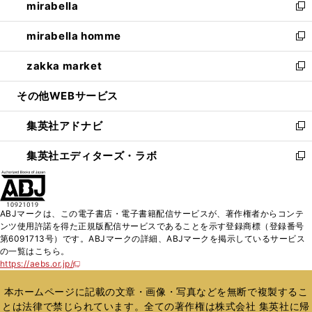
mirabella
く
で
ド
ィ
い
新
開
ウ
ン
ウ
し
mirabella homme
く
で
ド
ィ
い
新
開
ウ
ン
ウ
し
zakka market
く
で
ド
ィ
い
新
開
ウ
ン
ウ
し
その他WEBサービス
く
で
ド
ィ
い
開
ウ
ン
ウ
集英社アドナビ
く
で
ド
ィ
新
開
ウ
ン
し
集英社エディターズ・ラボ
く
で
ド
い
新
開
ウ
ウ
し
く
で
ィ
い
開
ン
ウ
ABJマークは、この電子書店・電子書籍配信サービスが、著作権者からコンテ
く
ド
ィ
ンツ使用許諾を得た正規版配信サービスであることを示す登録商標（登録番号
ウ
ン
第6091713号）です。ABJマークの詳細、ABJマークを掲示しているサービス
で
ド
の一覧はこちら。
開
ウ
https://aebs.or.jp/
新
く
で
し
い
開
本ホームページに記載の文章・画像・写真などを無断で複製するこ
ウ
く
とは法律で禁じられています。全ての著作権は株式会社 集英社に帰
ィ