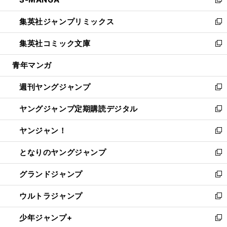
ド
ィ
い
新
開
ウ
ン
ウ
し
集英社ジャンプリミックス
く
で
ド
ィ
い
新
開
ウ
ン
ウ
し
集英社コミック文庫
く
で
ド
ィ
い
新
開
ウ
ン
ウ
し
青年マンガ
く
で
ド
ィ
い
開
ウ
ン
ウ
週刊ヤングジャンプ
く
で
ド
ィ
新
開
ウ
ン
し
ヤングジャンプ定期購読デジタル
く
で
ド
い
新
開
ウ
ウ
し
ヤンジャン！
く
で
ィ
い
新
開
ン
ウ
し
となりのヤングジャンプ
く
ド
ィ
い
新
ウ
ン
ウ
し
グランドジャンプ
で
ド
ィ
い
新
開
ウ
ン
ウ
し
ウルトラジャンプ
く
で
ド
ィ
い
新
開
ウ
ン
ウ
し
少年ジャンプ+
く
で
ド
ィ
い
新