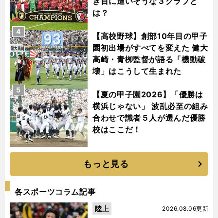
き目に遭いそうな３クラブと
は？
4
【高校野球】創部10年目の甲子
園初出場がすべてを変えた 健大
高崎・青栁監督が語る「機動破
壊」はこうして生まれた
5
【夏の甲子園2026】「優勝は
横浜じゃない」 波乱必至の組み
合わせで識者５人が選んだ優勝
校はここだ！
もっと見る
各スポーツコラム記事
陸上
2026.08.06更新