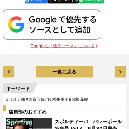
k
Googleの「優先ソース」について
一覧に戻る
キーワード
#リオ五輪
#東京五輪
#鈴木亜由子
#関根花観
編集部のおすすめ
スポルティーバ バレーボール
特集号 Vol.4 6月30日発売