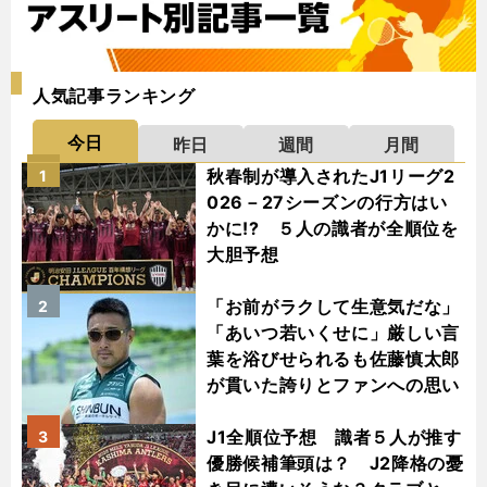
人気記事ランキング
今日
昨日
週間
月間
秋春制が導入されたJ1リーグ2
1
026－27シーズンの行方はい
かに!? ５人の識者が全順位を
大胆予想
「お前がラクして生意気だな」
2
「あいつ若いくせに」厳しい言
葉を浴びせられるも佐藤慎太郎
が貫いた誇りとファンへの思い
J1全順位予想 識者５人が推す
3
優勝候補筆頭は？ J2降格の憂