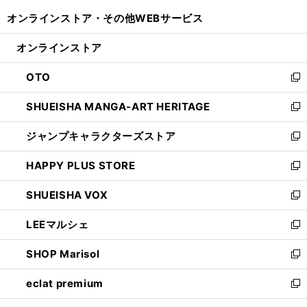
開
ウ
ウ
し
オンラインストア・
その他WEBサービス
く
で
ィ
い
開
ン
ウ
オンラインストア
く
ド
ィ
ウ
ン
OTO
で
ド
新
開
ウ
し
SHUEISHA MANGA-ART HERITAGE
く
で
い
新
開
ウ
し
ジャンプキャラクターズストア
く
ィ
い
新
ン
ウ
し
HAPPY PLUS STORE
ド
ィ
い
新
ウ
ン
ウ
し
SHUEISHA VOX
で
ド
ィ
い
新
開
ウ
ン
ウ
し
LEEマルシェ
く
で
ド
ィ
い
新
開
ウ
ン
ウ
し
SHOP Marisol
く
で
ド
ィ
い
新
開
ウ
ン
ウ
し
eclat premium
く
で
ド
ィ
い
新
開
ウ
ン
ウ
し