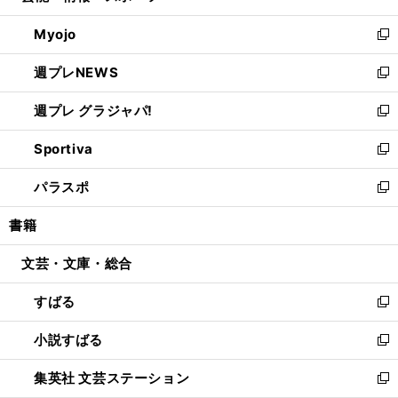
開
ウ
ン
ウ
Myojo
く
で
ド
ィ
新
開
ウ
ン
し
週プレNEWS
く
で
ド
い
新
開
ウ
ウ
し
週プレ グラジャパ!
く
で
ィ
い
新
開
ン
ウ
し
Sportiva
く
ド
ィ
い
新
ウ
ン
ウ
し
パラスポ
で
ド
ィ
い
新
開
ウ
ン
ウ
し
書籍
く
で
ド
ィ
い
開
ウ
ン
ウ
文芸・文庫・総合
く
で
ド
ィ
開
ウ
ン
すばる
く
で
ド
新
開
ウ
し
小説すばる
く
で
い
新
開
ウ
し
集英社 文芸ステーション
く
ィ
い
新