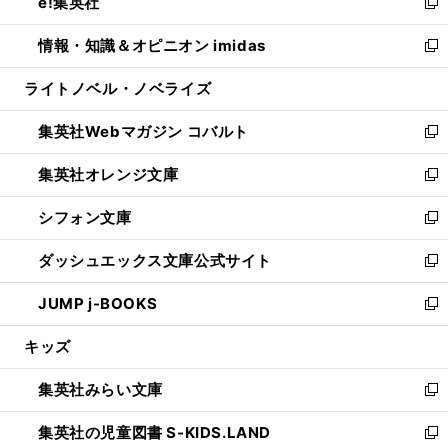
e!集英社
く
で
ド
ィ
い
新
開
ウ
ン
ウ
し
情報・知識＆オピニオン imidas
く
で
ド
ィ
い
新
開
ウ
ン
ウ
し
ライトノベル・ノベライズ
く
で
ド
ィ
い
開
ウ
ン
ウ
集英社Webマガジン コバルト
く
で
ド
ィ
新
開
ウ
ン
し
集英社オレンジ文庫
く
で
ド
い
新
開
ウ
ウ
し
シフォン文庫
く
で
ィ
い
新
開
ン
ウ
し
ダッシュエックス文庫公式サイト
く
ド
ィ
い
新
ウ
ン
ウ
し
JUMP j-BOOKS
で
ド
ィ
い
新
開
ウ
ン
ウ
し
キッズ
く
で
ド
ィ
い
開
ウ
ン
ウ
集英社みらい文庫
く
で
ド
ィ
新
開
ウ
ン
し
集英社の児童図書 S-KIDS.LAND
く
で
ド
い
新