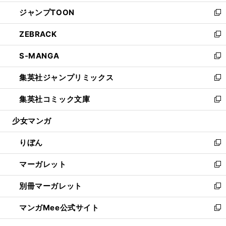
開
ウ
ン
ウ
し
ジャンプTOON
く
で
ド
ィ
い
新
開
ウ
ン
ウ
し
ZEBRACK
く
で
ド
ィ
い
新
開
ウ
ン
ウ
し
S-MANGA
く
で
ド
ィ
い
新
開
ウ
ン
ウ
し
集英社ジャンプリミックス
く
で
ド
ィ
い
新
開
ウ
ン
ウ
し
集英社コミック文庫
く
で
ド
ィ
い
新
開
ウ
ン
ウ
し
少女マンガ
く
で
ド
ィ
い
開
ウ
ン
ウ
りぼん
く
で
ド
ィ
新
開
ウ
ン
し
マーガレット
く
で
ド
い
新
開
ウ
ウ
し
別冊マーガレット
く
で
ィ
い
新
開
ン
ウ
し
マンガMee公式サイト
く
ド
ィ
い
新
ウ
ン
ウ
し