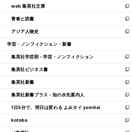
ン
ウ
し
web 集英社文庫
ド
ィ
い
新
ウ
ン
ウ
し
青春と読書
で
ド
ィ
い
新
開
ウ
ン
ウ
し
アジア人物史
く
で
ド
ィ
い
新
開
ウ
ン
ウ
し
学芸・ノンフィクション・新書
く
で
ド
ィ
い
開
ウ
ン
ウ
集英社学芸部 - 学芸・ノンフィクション
く
で
ド
ィ
新
開
ウ
ン
し
集英社ビジネス書
く
で
ド
い
新
開
ウ
ウ
し
集英社新書
く
で
ィ
い
新
開
ン
ウ
し
集英社新書プラス - 知の水先案内人
く
ド
ィ
い
新
ウ
ン
ウ
し
1日5分で、明日は変わる よみタイ yomitai
で
ド
ィ
い
新
開
ウ
ン
ウ
し
kotoba
く
で
ド
ィ
い
新
開
ウ
ン
ウ
し