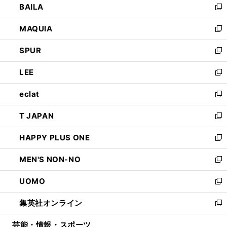
BAILA
く
ィ
い
新
ン
ウ
し
MAQUIA
ド
ィ
い
新
ウ
ン
ウ
し
SPUR
で
ド
ィ
い
新
開
ウ
ン
ウ
し
LEE
く
で
ド
ィ
い
新
開
ウ
ン
ウ
し
eclat
く
で
ド
ィ
い
新
開
ウ
ン
ウ
し
T JAPAN
く
で
ド
ィ
い
新
開
ウ
ン
ウ
し
HAPPY PLUS ONE
く
で
ド
ィ
い
新
開
ウ
ン
ウ
し
MEN'S NON-NO
く
で
ド
ィ
い
新
開
ウ
ン
ウ
し
UOMO
く
で
ド
ィ
い
新
開
ウ
ン
ウ
し
集英社オンライン
く
で
ド
ィ
い
新
開
ウ
ン
ウ
し
芸能・情報・スポーツ
く
で
ド
ィ
い