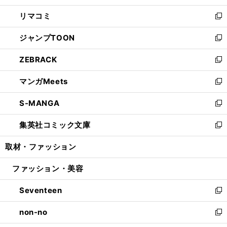
ウ
ン
ウ
し
リマコミ
で
ド
ィ
い
新
開
ウ
ン
ウ
し
ジャンプTOON
く
で
ド
ィ
い
新
開
ウ
ン
ウ
し
ZEBRACK
く
で
ド
ィ
い
新
開
ウ
ン
ウ
し
マンガMeets
く
で
ド
ィ
い
新
開
ウ
ン
ウ
し
S-MANGA
く
で
ド
ィ
い
新
開
ウ
ン
ウ
し
集英社コミック文庫
く
で
ド
ィ
い
新
開
ウ
ン
ウ
し
取材・ファッション
く
で
ド
ィ
い
開
ウ
ン
ウ
ファッション・美容
く
で
ド
ィ
開
ウ
ン
Seventeen
く
で
ド
新
開
ウ
し
non-no
く
で
い
新
開
ウ
し