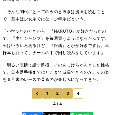
そんな関根にとっての今の息抜きは漫画を読むこと
で、基本は少女系ではなく少年系だという。
「小学５年のときから、『NARUTO』が好きだったの
で、『少年ジャンプ』を毎週買うようになったんです。
今はいろいろあるけど、『銀魂』とかが好きですね。単
行本も買って、チームの中で回し読みをしています」
明るい表情で話す関根。そのあっけらかんとした性格
で、日本選手権までにどこまで成長できるのか。その姿
を６月末のレースで見るのが楽しみになってきた。
1
2
3
4
のページへ
前
4 / 4
いいね
Xでポストする
LINEで送る
line
faceboo
x