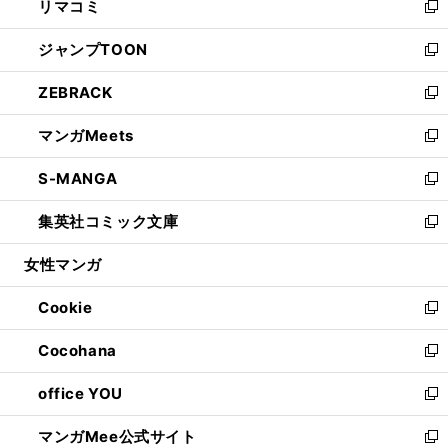
リマコミ
で
ド
ィ
い
新
開
ウ
ン
ウ
し
ジャンプTOON
く
で
ド
ィ
い
新
開
ウ
ン
ウ
し
ZEBRACK
く
で
ド
ィ
い
新
開
ウ
ン
ウ
し
マンガMeets
く
で
ド
ィ
い
新
開
ウ
ン
ウ
し
S-MANGA
く
で
ド
ィ
い
新
開
ウ
ン
ウ
し
集英社コミック文庫
く
で
ド
ィ
い
新
開
ウ
ン
ウ
し
女性マンガ
く
で
ド
ィ
い
開
ウ
ン
ウ
Cookie
く
で
ド
ィ
新
開
ウ
ン
し
Cocohana
く
で
ド
い
新
開
ウ
ウ
し
office YOU
く
で
ィ
い
新
開
ン
ウ
し
マンガMee公式サイト
く
ド
ィ
い
新