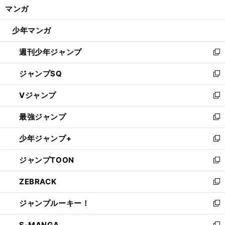
く/
マンガ
ド
閉
ウ
じ
少年マンガ
で
る
開
週刊少年ジャンプ
く
新
し
ジャンプSQ
い
新
ウ
し
Vジャンプ
ィ
い
新
ン
ウ
し
最強ジャンプ
ド
ィ
い
新
ウ
ン
ウ
し
少年ジャンプ+
で
ド
ィ
い
新
開
ウ
ン
ウ
し
ジャンプTOON
く
で
ド
ィ
い
新
開
ウ
ン
ウ
し
ZEBRACK
く
で
ド
ィ
い
新
開
ウ
ン
ウ
し
ジャンプルーキー！
く
で
ド
ィ
い
新
開
ウ
ン
ウ
し
S-MANGA
く
で