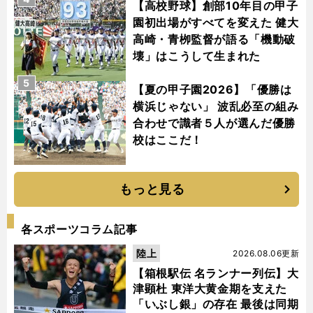
【高校野球】創部10年目の甲子
園初出場がすべてを変えた 健大
高崎・青栁監督が語る「機動破
壊」はこうして生まれた
5
【夏の甲子園2026】「優勝は
横浜じゃない」 波乱必至の組み
合わせで識者５人が選んだ優勝
校はここだ！
もっと見る
各スポーツコラム記事
陸上
2026.08.06更新
【箱根駅伝 名ランナー列伝】大
津顕杜 東洋大黄金期を支えた
「いぶし銀」の存在 最後は同期