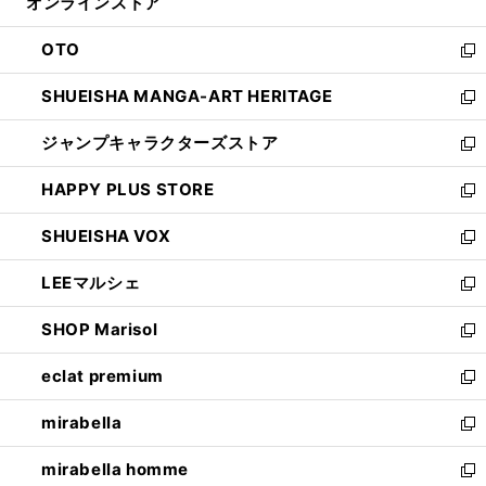
オンラインストア
く
ド
ィ
ウ
ン
OTO
で
ド
新
開
ウ
し
SHUEISHA MANGA-ART HERITAGE
く
で
い
新
開
ウ
し
ジャンプキャラクターズストア
く
ィ
い
新
ン
ウ
し
HAPPY PLUS STORE
ド
ィ
い
新
ウ
ン
ウ
し
SHUEISHA VOX
で
ド
ィ
い
新
開
ウ
ン
ウ
し
LEEマルシェ
く
で
ド
ィ
い
新
開
ウ
ン
ウ
し
SHOP Marisol
く
で
ド
ィ
い
新
開
ウ
ン
ウ
し
eclat premium
く
で
ド
ィ
い
新
開
ウ
ン
ウ
し
mirabella
く
で
ド
ィ
い
新
開
ウ
ン
ウ
し
mirabella homme
く
で
ド
ィ
い
新