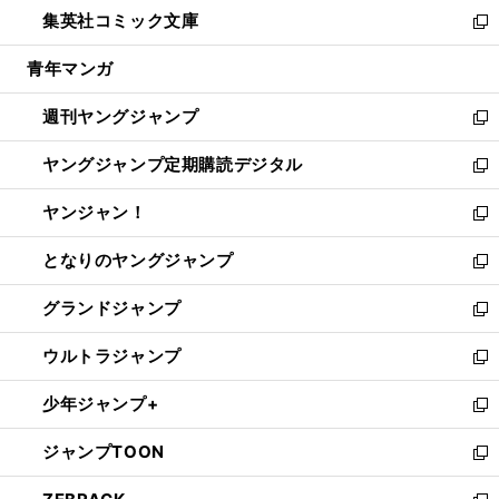
ウ
し
集英社コミック文庫
く
で
ド
ィ
い
新
開
ウ
ン
ウ
し
青年マンガ
く
で
ド
ィ
い
開
ウ
ン
ウ
週刊ヤングジャンプ
く
で
ド
ィ
新
開
ウ
ン
し
ヤングジャンプ定期購読デジタル
く
で
ド
い
新
開
ウ
ウ
し
ヤンジャン！
く
で
ィ
い
新
開
ン
ウ
し
となりのヤングジャンプ
く
ド
ィ
い
新
ウ
ン
ウ
し
グランドジャンプ
で
ド
ィ
い
新
開
ウ
ン
ウ
し
ウルトラジャンプ
く
で
ド
ィ
い
新
開
ウ
ン
ウ
し
少年ジャンプ+
く
で
ド
ィ
い
新
開
ウ
ン
ウ
し
ジャンプTOON
く
で
ド
ィ
い
新
開
ウ
ン
ウ
し