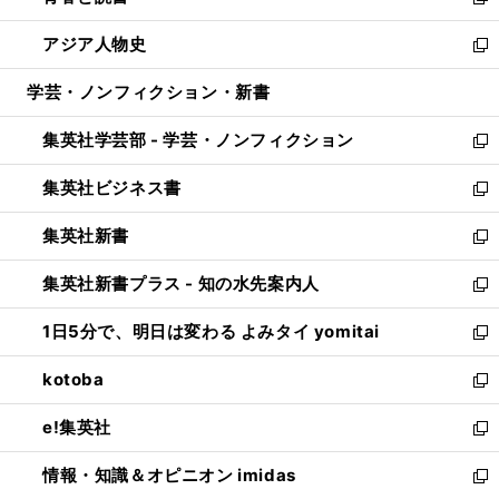
い
新
開
ウ
ン
ウ
し
アジア人物史
く
で
ド
ィ
い
新
開
ウ
ン
ウ
し
学芸・ノンフィクション・新書
く
で
ド
ィ
い
開
ウ
ン
ウ
集英社学芸部 - 学芸・ノンフィクション
く
で
ド
ィ
新
開
ウ
ン
し
集英社ビジネス書
く
で
ド
い
新
開
ウ
ウ
し
集英社新書
く
で
ィ
い
新
開
ン
ウ
し
集英社新書プラス - 知の水先案内人
く
ド
ィ
い
新
ウ
ン
ウ
し
1日5分で、明日は変わる よみタイ yomitai
で
ド
ィ
い
新
開
ウ
ン
ウ
し
kotoba
く
で
ド
ィ
い
新
開
ウ
ン
ウ
し
e!集英社
く
で
ド
ィ
い
新
開
ウ
ン
ウ
し
情報・知識＆オピニオン imidas
く
で
ド
ィ
い
新