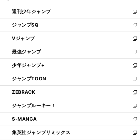
る
開
週刊少年ジャンプ
く
新
し
ジャンプSQ
い
新
ウ
し
Vジャンプ
ィ
い
新
ン
ウ
し
最強ジャンプ
ド
ィ
い
新
ウ
ン
ウ
し
少年ジャンプ+
で
ド
ィ
い
新
開
ウ
ン
ウ
し
ジャンプTOON
く
で
ド
ィ
い
新
開
ウ
ン
ウ
し
ZEBRACK
く
で
ド
ィ
い
新
開
ウ
ン
ウ
し
ジャンプルーキー！
く
で
ド
ィ
い
新
開
ウ
ン
ウ
し
S-MANGA
く
で
ド
ィ
い
新
開
ウ
ン
ウ
し
集英社ジャンプリミックス
く
で
ド
ィ
い
新
開
ウ
ン