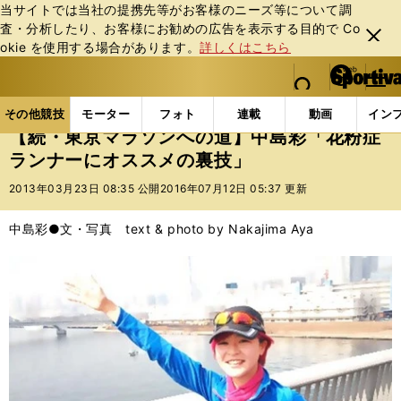
当サイトでは当社の提携先等がお客様のニーズ等について調
査・分析したり、お客様にお勧めの広告を表⽰する⽬的で Co
閉じ
okie を使⽤する場合があります。
詳しくはこちら
る
マイペ
web Sportiva (webスポルティーバ)
検索
メニュ
we
ー
その他競技の記事一覧
陸上
【続・東京マラソンへ
b
ジ
その他競技
モーター
フォト
連載
動画
イン
ス
【続・東京マラソンへの道】中島彩「花粉症
ポ
ランナーにオススメの裏技」
ル
テ
2013年03月23日 08:35 公開
2016年07月12日 05:37 更新
ィ
ー
中島彩●文・写真 text & photo by Nakajima Aya
バ