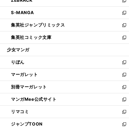
ZEBRACK
く
で
ド
ィ
い
新
開
ウ
ン
ウ
し
S-MANGA
く
で
ド
ィ
い
新
開
ウ
ン
ウ
し
集英社ジャンプリミックス
く
で
ド
ィ
い
新
開
ウ
ン
ウ
し
集英社コミック文庫
く
で
ド
ィ
い
新
開
ウ
ン
ウ
し
少女マンガ
く
で
ド
ィ
い
開
ウ
ン
ウ
りぼん
く
で
ド
ィ
新
開
ウ
ン
し
マーガレット
く
で
ド
い
新
開
ウ
ウ
し
別冊マーガレット
く
で
ィ
い
新
開
ン
ウ
し
マンガMee公式サイト
く
ド
ィ
い
新
ウ
ン
ウ
し
リマコミ
で
ド
ィ
い
新
開
ウ
ン
ウ
し
ジャンプTOON
く
で
ド
ィ
い
新