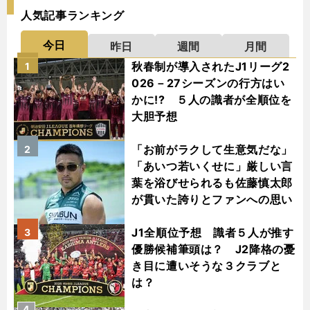
人気記事ランキング
今日
昨日
週間
月間
秋春制が導入されたJ1リーグ2
1
026－27シーズンの行方はい
かに!? ５人の識者が全順位を
大胆予想
「お前がラクして生意気だな」
2
「あいつ若いくせに」厳しい言
葉を浴びせられるも佐藤慎太郎
が貫いた誇りとファンへの思い
J1全順位予想 識者５人が推す
3
優勝候補筆頭は？ J2降格の憂
き目に遭いそうな３クラブと
は？
4