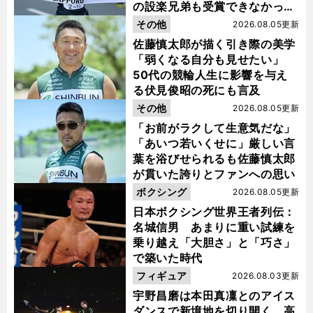
の設楽兄弟も受賞できなかった
金栗杯に輝く
その他
2026.08.05更新
佐藤慎太郎が描く引き際の美学
「弱くなる自分も見せたい」
50代の競輪人生に影響を与え
る伏見俊昭の死にも言及
その他
2026.08.05更新
「お前がラクして生意気だな」
「あいつ若いくせに」厳しい言
葉を浴びせられるも佐藤慎太郎
が貫いた誇りとファンへの思い
ボクシング
2026.08.05更新
日本ボクシング世界王者列伝：
名城信男 あまりに重い試練を
乗り越え「大胆さ」と「巧さ」
で築いた時代
フィギュア
2026.08.03更新
宇野昌磨は本田真凜とのアイス
ダンスで新境地を切り開く 高