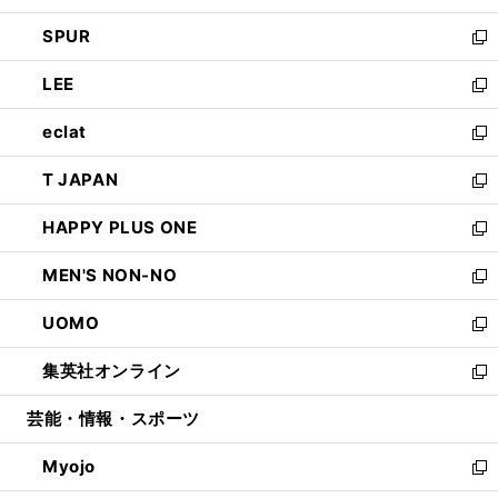
ウ
ン
ウ
し
SPUR
で
ド
ィ
い
新
開
ウ
ン
ウ
し
LEE
く
で
ド
ィ
い
新
開
ウ
ン
ウ
し
eclat
く
で
ド
ィ
い
新
開
ウ
ン
ウ
し
T JAPAN
く
で
ド
ィ
い
新
開
ウ
ン
ウ
し
HAPPY PLUS ONE
く
で
ド
ィ
い
新
開
ウ
ン
ウ
し
MEN'S NON-NO
く
で
ド
ィ
い
新
開
ウ
ン
ウ
し
UOMO
く
で
ド
ィ
い
新
開
ウ
ン
ウ
し
集英社オンライン
く
で
ド
ィ
い
新
開
ウ
ン
ウ
し
芸能・情報・スポーツ
く
で
ド
ィ
い
開
ウ
ン
ウ
Myojo
く
で
ド
ィ
新
開
ウ
ン
し