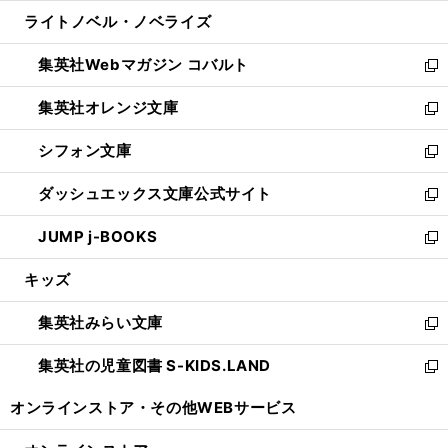
開
ウ
ン
ウ
し
ライトノベル・ノベライズ
く
で
ド
ィ
い
開
ウ
ン
ウ
集英社Webマガジン コバルト
く
で
ド
ィ
新
開
ウ
ン
し
集英社オレンジ文庫
く
で
ド
い
新
開
ウ
ウ
し
シフォン文庫
く
で
ィ
い
新
開
ン
ウ
し
ダッシュエックス文庫公式サイト
く
ド
ィ
い
新
ウ
ン
ウ
し
JUMP j-BOOKS
で
ド
ィ
い
新
開
ウ
ン
ウ
し
キッズ
く
で
ド
ィ
い
開
ウ
ン
ウ
集英社みらい文庫
く
で
ド
ィ
新
開
ウ
ン
し
集英社の児童図書 S-KIDS.LAND
く
で
ド
い
新
開
ウ
ウ
し
オンラインストア・
その他WEBサービス
く
で
ィ
い
開
ン
ウ