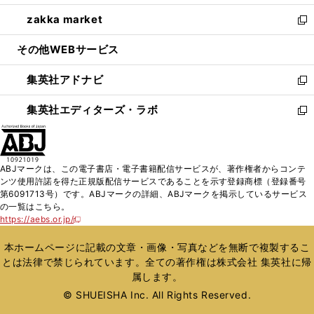
開
ウ
ン
ウ
し
zakka market
く
で
ド
ィ
い
新
開
ウ
ン
ウ
し
その他WEBサービス
く
で
ド
ィ
い
開
ウ
ン
ウ
集英社アドナビ
く
で
ド
ィ
新
開
ウ
ン
し
集英社エディターズ・ラボ
く
で
ド
い
新
開
ウ
ウ
し
く
で
ィ
い
開
ン
ウ
ABJマークは、この電子書店・電子書籍配信サービスが、著作権者からコンテ
く
ド
ィ
ンツ使用許諾を得た正規版配信サービスであることを示す登録商標（登録番号
ウ
ン
第6091713号）です。ABJマークの詳細、ABJマークを掲示しているサービス
で
ド
の一覧はこちら。
開
ウ
https://aebs.or.jp/
新
く
で
し
い
開
本ホームページに記載の文章・画像・写真などを無断で複製するこ
ウ
く
とは法律で禁じられています。全ての著作権は株式会社 集英社に帰
ィ
属します。
ン
ド
© SHUEISHA Inc. All Rights Reserved.
ウ
で