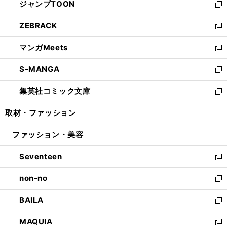
ジャンプTOON
く
で
ド
ィ
い
新
開
ウ
ン
ウ
し
ZEBRACK
く
で
ド
ィ
い
新
開
ウ
ン
ウ
し
マンガMeets
く
で
ド
ィ
い
新
開
ウ
ン
ウ
し
S-MANGA
く
で
ド
ィ
い
新
開
ウ
ン
ウ
し
集英社コミック文庫
く
で
ド
ィ
い
新
開
ウ
ン
ウ
し
取材・ファッション
く
で
ド
ィ
い
開
ウ
ン
ウ
ファッション・美容
く
で
ド
ィ
開
ウ
ン
Seventeen
く
で
ド
新
開
ウ
し
non-no
く
で
い
新
開
ウ
し
BAILA
く
ィ
い
新
ン
ウ
し
MAQUIA
ド
ィ
い
新