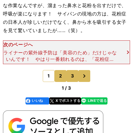
な作業なんですが、溜まった鼻水と花粉を出すだけで、
呼吸が楽になります！ サイパンの現地の方は、花粉症
の日本人が珍しいだけでなく、鼻から水を吸引する女子
を見て驚いていましたが......（笑）。
次のページへ
ライナーの紫外線予防は「美容のため」だけじゃな
いんです！ やはり一番頼れるのは、「花粉症の
薬」でしょう。薬で少しでも症状を抑えられれば、
少しは楽に走れます。長時間のレースだったサイパ
次
1
2
3
のページへ
ンマラソンでは、薬
1 / 3
いいね
Xでポストする
LINEで送る
line
faceboo
x
k