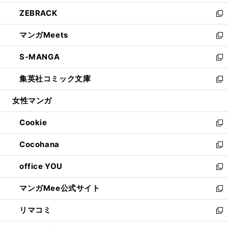
開
ウ
ン
ウ
し
ZEBRACK
く
で
ド
ィ
い
新
開
ウ
ン
ウ
し
マンガMeets
く
で
ド
ィ
い
新
開
ウ
ン
ウ
し
S-MANGA
く
で
ド
ィ
い
新
開
ウ
ン
ウ
し
集英社コミック文庫
く
で
ド
ィ
い
新
開
ウ
ン
ウ
し
女性マンガ
く
で
ド
ィ
い
開
ウ
ン
ウ
Cookie
く
で
ド
ィ
新
開
ウ
ン
し
Cocohana
く
で
ド
い
新
開
ウ
ウ
し
office YOU
く
で
ィ
い
新
開
ン
ウ
し
マンガMee公式サイト
く
ド
ィ
い
新
ウ
ン
ウ
し
リマコミ
で
ド
ィ
い
新
開
ウ
ン
ウ
し