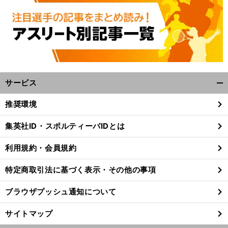
サービス
開
く/
推奨環境
閉
】
沿
前
じ
へ
集英社ID・スポルティーバIDとは
る
利用規約・会員規約
特定商取引法に基づく表示・その他の事項
ブラウザプッシュ通知について
サイトマップ