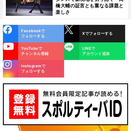
橋大輔の証言とも重なる課題と
楽しさ
cebo
X
Facebookで
Xでフォローする
ok
フォローする
uTube
LINE
YouTubeで
LINEで
チャンネル登録
アカウント追加
stagra
Instagramで
m
フォローする