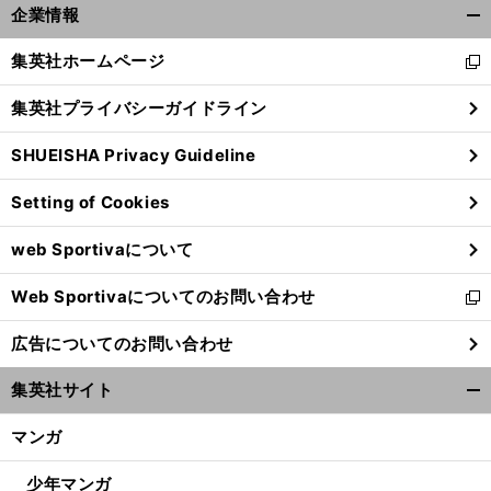
企業情報
開
く/
集英社ホームページ
新
閉
し
じ
集英社プライバシーガイドライン
い
る
ウ
SHUEISHA Privacy Guideline
ィ
ン
Setting of Cookies
ド
ウ
web Sportivaについて
で
開
Web Sportivaについてのお問い合わせ
く
新
し
広告についてのお問い合わせ
い
ウ
集英社サイト
ィ
開
ン
く/
マンガ
ド
閉
ウ
じ
少年マンガ
で