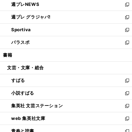
週プレNEWS
く
で
ド
い
新
開
ウ
ウ
し
週プレ グラジャパ!
く
で
ィ
い
新
開
ン
ウ
し
Sportiva
く
ド
ィ
い
新
ウ
ン
ウ
し
パラスポ
で
ド
ィ
い
新
開
ウ
ン
ウ
し
書籍
く
で
ド
ィ
い
開
ウ
ン
ウ
文芸・文庫・総合
く
で
ド
ィ
開
ウ
ン
すばる
く
で
ド
新
開
ウ
し
小説すばる
く
で
い
新
開
ウ
し
集英社 文芸ステーション
く
ィ
い
新
ン
ウ
し
web 集英社文庫
ド
ィ
い
新
ウ
ン
ウ
し
青春と読書
で
ド
ィ