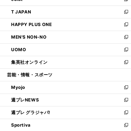
い
新
開
ウ
ン
ウ
し
T JAPAN
く
で
ド
ィ
い
新
開
ウ
ン
ウ
し
HAPPY PLUS ONE
く
で
ド
ィ
い
新
開
ウ
ン
ウ
し
MEN'S NON-NO
く
で
ド
ィ
い
新
開
ウ
ン
ウ
し
UOMO
く
で
ド
ィ
い
新
開
ウ
ン
ウ
し
集英社オンライン
く
で
ド
ィ
い
新
開
ウ
ン
ウ
し
芸能・情報・スポーツ
く
で
ド
ィ
い
開
ウ
ン
ウ
Myojo
く
で
ド
ィ
新
開
ウ
ン
し
週プレNEWS
く
で
ド
い
新
開
ウ
ウ
し
週プレ グラジャパ!
く
で
ィ
い
新
開
ン
ウ
し
Sportiva
く
ド
ィ
い
新