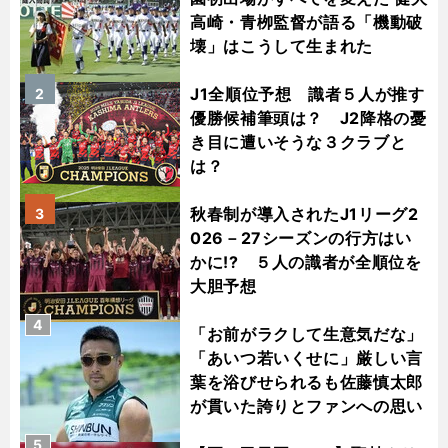
高崎・青栁監督が語る「機動破
壊」はこうして生まれた
J1全順位予想 識者５人が推す
2
優勝候補筆頭は？ J2降格の憂
き目に遭いそうな３クラブと
は？
秋春制が導入されたJ1リーグ2
3
026－27シーズンの行方はい
かに!? ５人の識者が全順位を
大胆予想
4
「お前がラクして生意気だな」
「あいつ若いくせに」厳しい言
葉を浴びせられるも佐藤慎太郎
が貫いた誇りとファンへの思い
5