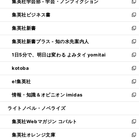
集英社学芸部 - 学芸・ノンフィクション
く
で
ド
ィ
新
開
ウ
ン
し
集英社ビジネス書
く
で
ド
い
新
開
ウ
ウ
し
集英社新書
く
で
ィ
い
新
開
ン
ウ
し
集英社新書プラス - 知の水先案内人
く
ド
ィ
い
新
ウ
ン
ウ
し
1日5分で、明日は変わる よみタイ yomitai
で
ド
ィ
い
新
開
ウ
ン
ウ
し
kotoba
く
で
ド
ィ
い
新
開
ウ
ン
ウ
し
e!集英社
く
で
ド
ィ
い
新
開
ウ
ン
ウ
し
情報・知識＆オピニオン imidas
く
で
ド
ィ
い
新
開
ウ
ン
ウ
し
ライトノベル・ノベライズ
く
で
ド
ィ
い
開
ウ
ン
ウ
集英社Webマガジン コバルト
く
で
ド
ィ
新
開
ウ
ン
し
集英社オレンジ文庫
く
で
ド
い
新