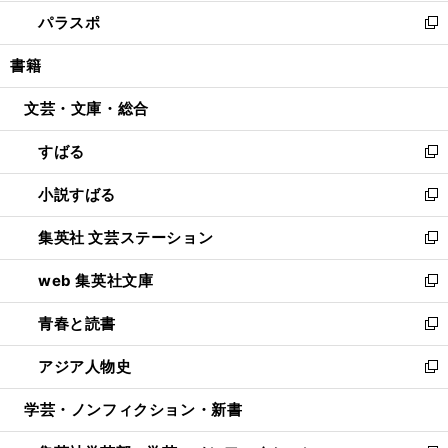
ウ
ン
ウ
し
パラスポ
で
ド
ィ
い
新
開
ウ
ン
ウ
し
書籍
く
で
ド
ィ
い
開
ウ
ン
ウ
文芸・文庫・総合
く
で
ド
ィ
開
ウ
ン
すばる
く
で
ド
新
開
ウ
し
小説すばる
く
で
い
新
開
ウ
し
集英社 文芸ステーション
く
ィ
い
新
ン
ウ
し
web 集英社文庫
ド
ィ
い
新
ウ
ン
ウ
し
青春と読書
で
ド
ィ
い
新
開
ウ
ン
ウ
し
アジア人物史
く
で
ド
ィ
い
新
開
ウ
ン
ウ
し
学芸・ノンフィクション・新書
く
で
ド
ィ
い
開
ウ
ン
ウ