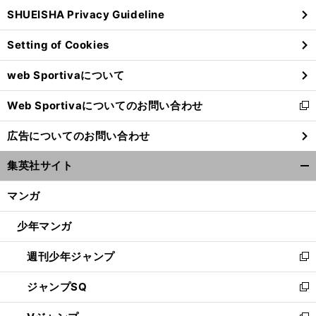
ウ
SHUEISHA Privacy Guideline
ィ
ン
Setting of Cookies
ド
ウ
web Sportivaについて
で
開
Web Sportivaについてのお問い合わせ
く
新
し
広告についてのお問い合わせ
い
ウ
集英社サイト
ィ
開
ン
く/
マンガ
ド
閉
ウ
じ
少年マンガ
で
る
開
週刊少年ジャンプ
く
新
し
ジャンプSQ
い
新
ウ
し