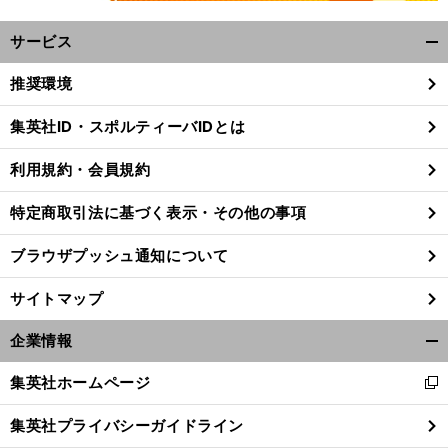
サービス
開
く/
推奨環境
閉
じ
集英社ID・スポルティーバIDとは
る
顔
、
２
笑
）
」
・
・
利用規約・会員規約
を見て
脚を見てと「
往復される（
ガールズケイリン
太田りゆ
陸上
田中佑美と共通する美意識とは
特定商取引法に基づく表示・その他の事項
ブラウザプッシュ通知について
サイトマップ
企業情報
開
く/
集英社ホームページ
新
閉
し
じ
集英社プライバシーガイドライン
い
る