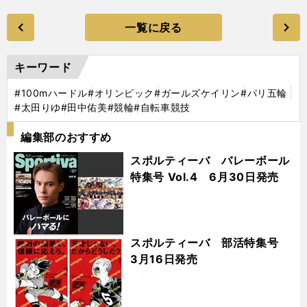
一覧に戻る
キーワード
#100mハードル
#オリンピック
#ガールズケイリン
#パリ五輪
#太田りゆ
#田中佑美
#競輪
#自転車競技
編集部のおすすめ
スポルティーバ バレーボール
特集号 Vol.4 6月30日発売
スポルティーバ 部活特集号
3月16日発売