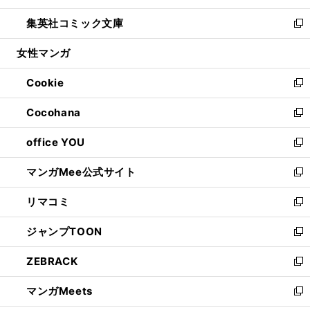
開
ウ
ン
ウ
し
集英社コミック文庫
く
で
ド
ィ
い
新
開
ウ
ン
ウ
し
女性マンガ
く
で
ド
ィ
い
開
ウ
ン
ウ
Cookie
く
で
ド
ィ
新
開
ウ
ン
し
Cocohana
く
で
ド
い
新
開
ウ
ウ
し
office YOU
く
で
ィ
い
新
開
ン
ウ
し
マンガMee公式サイト
く
ド
ィ
い
新
ウ
ン
ウ
し
リマコミ
で
ド
ィ
い
新
開
ウ
ン
ウ
し
ジャンプTOON
く
で
ド
ィ
い
新
開
ウ
ン
ウ
し
ZEBRACK
く
で
ド
ィ
い
新
開
ウ
ン
ウ
し
マンガMeets
く
で
ド
ィ
い
新
開
ウ
ン
ウ
し