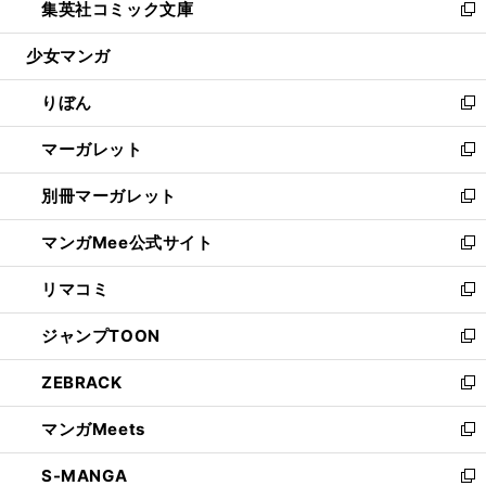
集英社コミック文庫
く
で
ド
ィ
い
新
開
ウ
ン
ウ
し
少女マンガ
く
で
ド
ィ
い
開
ウ
ン
ウ
りぼん
く
で
ド
ィ
新
開
ウ
ン
し
マーガレット
く
で
ド
い
新
開
ウ
ウ
し
別冊マーガレット
く
で
ィ
い
新
開
ン
ウ
し
マンガMee公式サイト
く
ド
ィ
い
新
ウ
ン
ウ
し
リマコミ
で
ド
ィ
い
新
開
ウ
ン
ウ
し
ジャンプTOON
く
で
ド
ィ
い
新
開
ウ
ン
ウ
し
ZEBRACK
く
で
ド
ィ
い
新
開
ウ
ン
ウ
し
マンガMeets
く
で
ド
ィ
い
新
開
ウ
ン
ウ
し
S-MANGA
く
で
ド
ィ
い
新