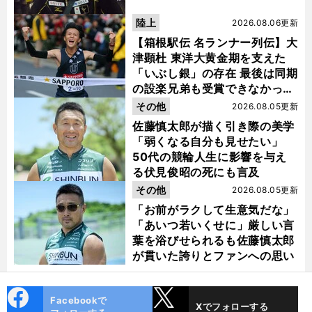
陸上
2026.08.06更新
【箱根駅伝 名ランナー列伝】大
津顕杜 東洋大黄金期を支えた
「いぶし銀」の存在 最後は同期
の設楽兄弟も受賞できなかった
金栗杯に輝く
その他
2026.08.05更新
佐藤慎太郎が描く引き際の美学
「弱くなる自分も見せたい」
50代の競輪人生に影響を与え
る伏見俊昭の死にも言及
その他
2026.08.05更新
「お前がラクして生意気だな」
「あいつ若いくせに」厳しい言
葉を浴びせられるも佐藤慎太郎
が貫いた誇りとファンへの思い
cebo
X
Facebookで
Xでフォローする
ok