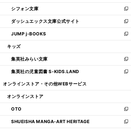
開
ウ
ウ
し
シフォン文庫
く
で
ィ
い
新
開
ン
ウ
し
ダッシュエックス文庫公式サイト
く
ド
ィ
い
新
ウ
ン
ウ
し
JUMP j-BOOKS
で
ド
ィ
い
新
開
ウ
ン
ウ
し
キッズ
く
で
ド
ィ
い
開
ウ
ン
ウ
集英社みらい文庫
く
で
ド
ィ
新
開
ウ
ン
し
集英社の児童図書 S-KIDS.LAND
く
で
ド
い
新
開
ウ
ウ
し
オンラインストア・
その他WEBサービス
く
で
ィ
い
開
ン
ウ
オンラインストア
く
ド
ィ
ウ
ン
OTO
で
ド
新
開
ウ
し
SHUEISHA MANGA-ART HERITAGE
く
で
い
新
開
ウ
し