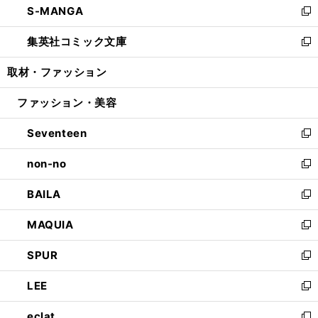
S-MANGA
く
で
ド
ィ
い
新
開
ウ
ン
ウ
し
集英社コミック文庫
く
で
ド
ィ
い
新
開
ウ
ン
ウ
し
取材・ファッション
く
で
ド
ィ
い
開
ウ
ン
ウ
ファッション・美容
く
で
ド
ィ
開
ウ
ン
Seventeen
く
で
ド
新
開
ウ
し
non-no
く
で
い
新
開
ウ
し
BAILA
く
ィ
い
新
ン
ウ
し
MAQUIA
ド
ィ
い
新
ウ
ン
ウ
し
SPUR
で
ド
ィ
い
新
開
ウ
ン
ウ
し
LEE
く
で
ド
ィ
い
新
開
ウ
ン
ウ
し
eclat
く
で
ド
ィ