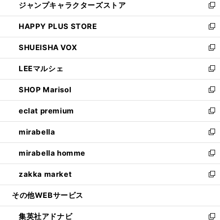
ジャンプキャラクターズストア
く
ィ
い
新
ン
ウ
し
HAPPY PLUS STORE
ド
ィ
い
新
ウ
ン
ウ
し
SHUEISHA VOX
で
ド
ィ
い
新
開
ウ
ン
ウ
し
LEEマルシェ
く
で
ド
ィ
い
新
開
ウ
ン
ウ
し
SHOP Marisol
く
で
ド
ィ
い
新
開
ウ
ン
ウ
し
eclat premium
く
で
ド
ィ
い
新
開
ウ
ン
ウ
し
mirabella
く
で
ド
ィ
い
新
開
ウ
ン
ウ
し
mirabella homme
く
で
ド
ィ
い
新
開
ウ
ン
ウ
し
zakka market
く
で
ド
ィ
い
新
開
ウ
ン
ウ
し
その他WEBサービス
く
で
ド
ィ
い
開
ウ
ン
ウ
集英社アドナビ
く
で
ド
ィ
新