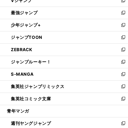
Vジャンプ
ィ
い
新
ン
ウ
し
最強ジャンプ
ド
ィ
い
新
ウ
ン
ウ
し
少年ジャンプ+
で
ド
ィ
い
新
開
ウ
ン
ウ
し
ジャンプTOON
く
で
ド
ィ
い
新
開
ウ
ン
ウ
し
ZEBRACK
く
で
ド
ィ
い
新
開
ウ
ン
ウ
し
ジャンプルーキー！
く
で
ド
ィ
い
新
開
ウ
ン
ウ
し
S-MANGA
く
で
ド
ィ
い
新
開
ウ
ン
ウ
し
集英社ジャンプリミックス
く
で
ド
ィ
い
新
開
ウ
ン
ウ
し
集英社コミック文庫
く
で
ド
ィ
い
新
開
ウ
ン
ウ
し
青年マンガ
く
で
ド
ィ
い
開
ウ
ン
ウ
週刊ヤングジャンプ
く
で
ド
ィ
新