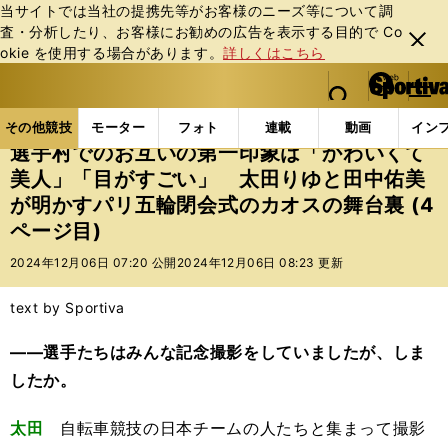
当サイトでは当社の提携先等がお客様のニーズ等について調
査・分析したり、お客様にお勧めの広告を表⽰する⽬的で Co
閉じ
okie を使⽤する場合があります。
詳しくはこちら
る
マイペ
web Sportiva (webスポルティーバ)
検索
メニュ
we
ー
その他競技の記事一覧
その他競技
その他
選手
b
ジ
その他競技
モーター
フォト
連載
動画
イン
ス
選手村でのお互いの第一印象は「かわいくて
ポ
美人」「目がすごい」 太田りゆと田中佑美
ル
が明かすパリ五輪閉会式のカオスの舞台裏 (4
テ
ィ
ページ目)
ー
2024年12月06日 07:20 公開
2024年12月06日 08:23 更新
バ
text by Sportiva
――選手たちはみんな記念撮影をしていましたが、しま
したか。
太田
自転車競技の日本チームの人たちと集まって撮影