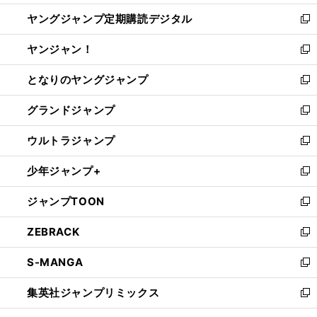
開
ウ
ン
し
ヤングジャンプ定期購読デジタル
く
で
ド
い
新
開
ウ
ウ
し
ヤンジャン！
く
で
ィ
い
新
開
ン
ウ
し
となりのヤングジャンプ
く
ド
ィ
い
新
ウ
ン
ウ
し
グランドジャンプ
で
ド
ィ
い
新
開
ウ
ン
ウ
し
ウルトラジャンプ
く
で
ド
ィ
い
新
開
ウ
ン
ウ
し
少年ジャンプ+
く
で
ド
ィ
い
新
開
ウ
ン
ウ
し
ジャンプTOON
く
で
ド
ィ
い
新
開
ウ
ン
ウ
し
ZEBRACK
く
で
ド
ィ
い
新
開
ウ
ン
ウ
し
S-MANGA
く
で
ド
ィ
い
新
開
ウ
ン
ウ
し
集英社ジャンプリミックス
く
で
ド
ィ
い
新
開
ウ
ン
ウ
し