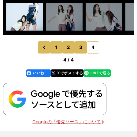
1
2
3
4
のページへ
前
4 / 4
いいね
Xでポストする
LINEで送る
line
faceboo
x
k
Googleの「優先ソース」について