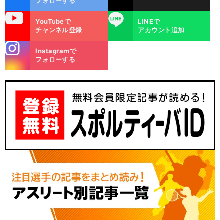
フォローする
uTube
LINE
YouTubeで
LINEで
チャンネル登録
アカウント追加
stagra
Instagramで
m
フォローする