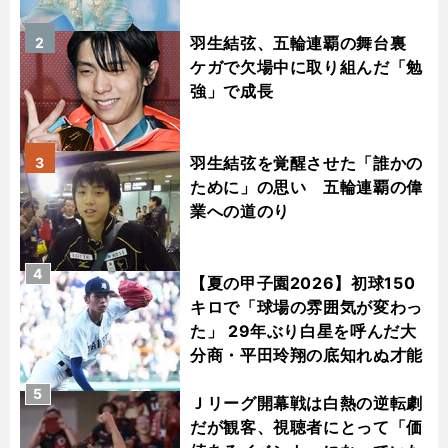
羽生結弦、五輪連覇の舞台裏
2
ケガで欠場中に取り組んだ「勉
強」で成長
羽生結弦を覚醒させた「誰かの
3
ために」の思い 五輪連覇の偉
業への道のり
4
【夏の甲子園2026】初球150
キロで「球場の雰囲気が変わっ
た」 29年ぶり白星を呼んだ大
分商・平田玲翔の底知れぬ才能
5
Ｊリーグ開幕戦は白熱の逆転劇
だが観客、視聴者にとって「価