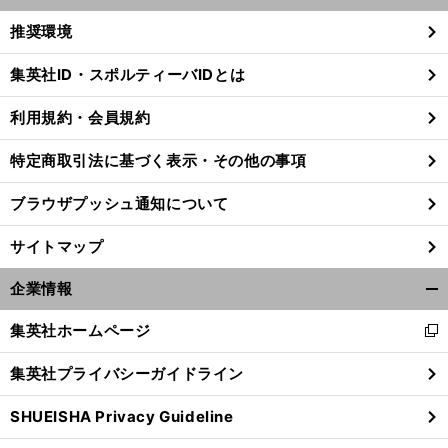
く/
推奨環境
閉
じ
集英社ID・スポルティーバIDとは
る
利用規約・会員規約
特定商取引法に基づく表示・その他の事項
ブラウザプッシュ通知について
サイトマップ
企業情報
開
く/
集英社ホームページ
新
閉
し
。
日
じ
前
集英社プライバシーガイドライン
い
へ
る
ウ
SHUEISHA Privacy Guideline
ィ
ン