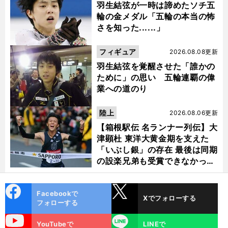
羽生結弦が一時は諦めたソチ五
輪の金メダル「五輪の本当の怖
さを知った......」
フィギュア
2026.08.08更新
羽生結弦を覚醒させた「誰かの
ために」の思い 五輪連覇の偉
業への道のり
陸上
2026.08.06更新
【箱根駅伝 名ランナー列伝】大
津顕杜 東洋大黄金期を支えた
「いぶし銀」の存在 最後は同期
の設楽兄弟も受賞できなかった
金栗杯に輝く
cebo
X
Facebookで
Xでフォローする
ok
フォローする
uTube
LINE
YouTubeで
LINEで