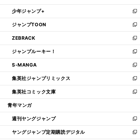
ウ
ン
ウ
し
少年ジャンプ+
で
ド
ィ
い
新
開
ウ
ン
ウ
し
ジャンプTOON
く
で
ド
ィ
い
新
開
ウ
ン
ウ
し
ZEBRACK
く
で
ド
ィ
い
新
開
ウ
ン
ウ
し
ジャンプルーキー！
く
で
ド
ィ
い
新
開
ウ
ン
ウ
し
S-MANGA
く
で
ド
ィ
い
新
開
ウ
ン
ウ
し
集英社ジャンプリミックス
く
で
ド
ィ
い
新
開
ウ
ン
ウ
し
集英社コミック文庫
く
で
ド
ィ
い
新
開
ウ
ン
ウ
し
青年マンガ
く
で
ド
ィ
い
開
ウ
ン
ウ
週刊ヤングジャンプ
く
で
ド
ィ
新
開
ウ
ン
し
ヤングジャンプ定期購読デジタル
く
で
ド
い
新
開
ウ
ウ
し