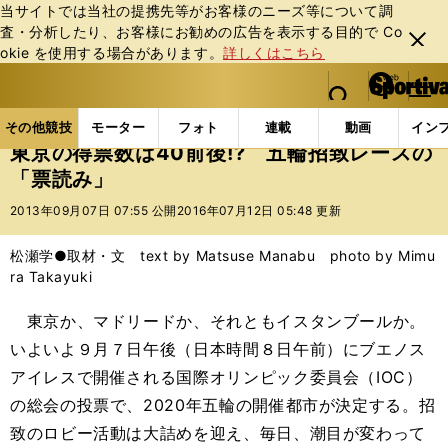
当サイトでは当社の提携先等がお客様のニーズ等について調
査・分析したり、お客様にお勧めの広告を表⽰する⽬的で Co
閉じ
okie を使⽤する場合があります。
詳しくはこちら
る
マイペ
web Sportiva (webスポルティーバ)
検索
メニュ
we
ー
その他競技の記事一覧
その他競技
その他
東京の
b
ジ
その他競技
モーター
フォト
連載
動画
イン
ス
東京の得票数は40前後!? 五輪招致レースの
ポ
「票読み」
ル
テ
2013年09月07日 07:55 公開
2016年07月12日 05:48 更新
ィ
ー
松瀬学●取材・文 text by Matsuse Manabu photo by Mimu
バ
ra Takayuki
東京か、マドリードか、それともイスタンブールか。
いよいよ９月７日午後（日本時間８日午前）にブエノス
アイレスで開催される国際オリンピック委員会（IOC）
の総会の投票で、2020年五輪の開催都市が決定する。招
致のロビー活動は大詰めを迎え、毎日、潮目が変わって