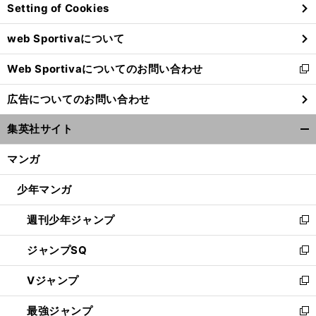
Setting of Cookies
ド
ウ
web Sportivaについて
で
開
Web Sportivaについてのお問い合わせ
く
新
し
広告についてのお問い合わせ
い
ウ
集英社サイト
ィ
開
ン
く/
マンガ
ド
閉
ウ
じ
少年マンガ
で
る
開
週刊少年ジャンプ
く
新
し
ジャンプSQ
い
新
ウ
し
Vジャンプ
ィ
い
新
ン
ウ
し
最強ジャンプ
ド
ィ
い
新