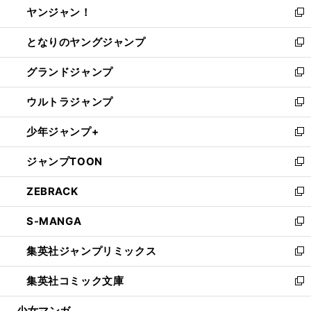
ヤンジャン！
く
で
ィ
い
新
開
ン
ウ
し
となりのヤングジャンプ
く
ド
ィ
い
新
ウ
ン
ウ
し
グランドジャンプ
で
ド
ィ
い
新
開
ウ
ン
ウ
し
ウルトラジャンプ
く
で
ド
ィ
い
新
開
ウ
ン
ウ
し
少年ジャンプ+
く
で
ド
ィ
い
新
開
ウ
ン
ウ
し
ジャンプTOON
く
で
ド
ィ
い
新
開
ウ
ン
ウ
し
ZEBRACK
く
で
ド
ィ
い
新
開
ウ
ン
ウ
し
S-MANGA
く
で
ド
ィ
い
新
開
ウ
ン
ウ
し
集英社ジャンプリミックス
く
で
ド
ィ
い
新
開
ウ
ン
ウ
し
集英社コミック文庫
く
で
ド
ィ
い
新
開
ウ
ン
ウ
し
少女マンガ
く
で