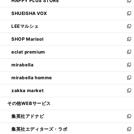
HAPPY PLUS STORE
ド
ィ
い
新
ウ
ン
ウ
し
SHUEISHA VOX
で
ド
ィ
い
新
開
ウ
ン
ウ
し
LEEマルシェ
く
で
ド
ィ
い
新
開
ウ
ン
ウ
し
SHOP Marisol
く
で
ド
ィ
い
新
開
ウ
ン
ウ
し
eclat premium
く
で
ド
ィ
い
新
開
ウ
ン
ウ
し
mirabella
く
で
ド
ィ
い
新
開
ウ
ン
ウ
し
mirabella homme
く
で
ド
ィ
い
新
開
ウ
ン
ウ
し
zakka market
く
で
ド
ィ
い
新
開
ウ
ン
ウ
し
その他WEBサービス
く
で
ド
ィ
い
開
ウ
ン
ウ
集英社アドナビ
く
で
ド
ィ
新
開
ウ
ン
し
集英社エディターズ・ラボ
く
で
ド
い
新