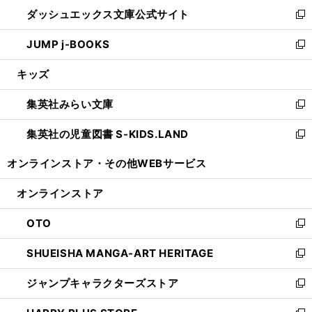
ン
ウ
し
ダッシュエックス文庫公式サイト
く
ド
ィ
い
新
ウ
ン
ウ
し
JUMP j-BOOKS
で
ド
ィ
い
新
開
ウ
ン
ウ
し
キッズ
く
で
ド
ィ
い
開
ウ
ン
ウ
集英社みらい文庫
く
で
ド
ィ
新
開
ウ
ン
し
集英社の児童図書 S-KIDS.LAND
く
で
ド
い
新
開
ウ
ウ
し
オンラインストア・
その他WEBサービス
く
で
ィ
い
開
ン
ウ
オンラインストア
く
ド
ィ
ウ
ン
OTO
で
ド
新
開
ウ
し
SHUEISHA MANGA-ART HERITAGE
く
で
い
新
開
ウ
し
ジャンプキャラクターズストア
く
ィ
い
新
ン
ウ
し