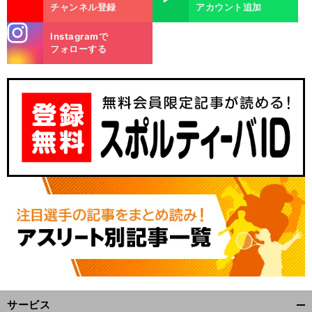
チャンネル登録
アカウント追加
stagra
Instagramで
m
フォローする
サービス
開