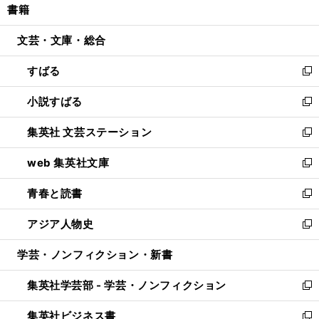
書籍
く
で
ド
ィ
い
開
ウ
ン
ウ
文芸・文庫・総合
く
で
ド
ィ
開
ウ
ン
すばる
く
で
ド
新
開
ウ
し
小説すばる
く
で
い
新
開
ウ
し
集英社 文芸ステーション
く
ィ
い
新
ン
ウ
し
web 集英社文庫
ド
ィ
い
新
ウ
ン
ウ
し
青春と読書
で
ド
ィ
い
新
開
ウ
ン
ウ
し
アジア人物史
く
で
ド
ィ
い
新
開
ウ
ン
ウ
し
学芸・ノンフィクション・新書
く
で
ド
ィ
い
開
ウ
ン
ウ
集英社学芸部 - 学芸・ノンフィクション
く
で
ド
ィ
新
開
ウ
ン
し
集英社ビジネス書
く
で
ド
い
新