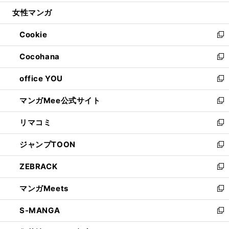
開
ウ
ン
ウ
し
女性マンガ
く
で
ド
ィ
い
開
ウ
ン
ウ
Cookie
く
で
ド
ィ
新
開
ウ
ン
し
Cocohana
く
で
ド
い
新
開
ウ
ウ
し
office YOU
く
で
ィ
い
新
開
ン
ウ
し
マンガMee公式サイト
く
ド
ィ
い
新
ウ
ン
ウ
し
リマコミ
で
ド
ィ
い
新
開
ウ
ン
ウ
し
ジャンプTOON
く
で
ド
ィ
い
新
開
ウ
ン
ウ
し
ZEBRACK
く
で
ド
ィ
い
新
開
ウ
ン
ウ
し
マンガMeets
く
で
ド
ィ
い
新
開
ウ
ン
ウ
し
S-MANGA
く
で
ド
ィ
い
新
開
ウ
ン
ウ
し