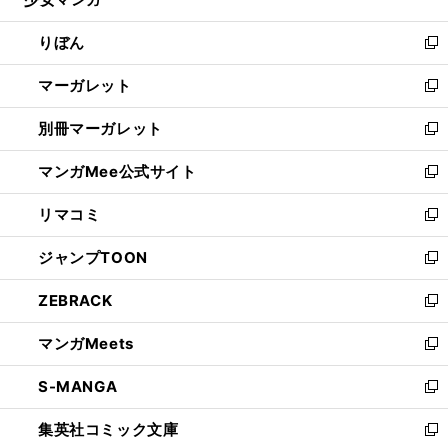
ド
ィ
い
開
ウ
ン
ウ
りぼん
く
で
ド
ィ
新
開
ウ
ン
し
マーガレット
く
で
ド
い
新
開
ウ
ウ
し
別冊マーガレット
く
で
ィ
い
新
開
ン
ウ
し
マンガMee公式サイト
く
ド
ィ
い
新
ウ
ン
ウ
し
リマコミ
で
ド
ィ
い
新
開
ウ
ン
ウ
し
ジャンプTOON
く
で
ド
ィ
い
新
開
ウ
ン
ウ
し
ZEBRACK
く
で
ド
ィ
い
新
開
ウ
ン
ウ
し
マンガMeets
く
で
ド
ィ
い
新
開
ウ
ン
ウ
し
S-MANGA
く
で
ド
ィ
い
新
開
ウ
ン
ウ
し
集英社コミック文庫
く
で
ド
ィ
い
新