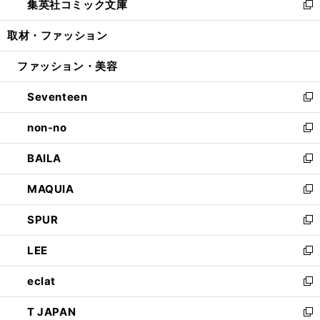
集英社コミック文庫
く
で
ド
ィ
い
新
開
ウ
ン
ウ
し
取材・ファッション
く
で
ド
ィ
い
開
ウ
ン
ウ
ファッション・美容
く
で
ド
ィ
開
ウ
ン
Seventeen
く
で
ド
新
開
ウ
し
non-no
く
で
い
新
開
ウ
し
BAILA
く
ィ
い
新
ン
ウ
し
MAQUIA
ド
ィ
い
新
ウ
ン
ウ
し
SPUR
で
ド
ィ
い
新
開
ウ
ン
ウ
し
LEE
く
で
ド
ィ
い
新
開
ウ
ン
ウ
し
eclat
く
で
ド
ィ
い
新
開
ウ
ン
ウ
し
T JAPAN
く
で
ド
ィ
い
新