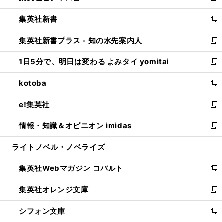
開
ウ
ウ
し
集英社新書
く
で
ィ
い
新
開
ン
ウ
し
集英社新書プラス - 知の水先案内人
く
ド
ィ
い
新
ウ
ン
ウ
し
1日5分で、明日は変わる よみタイ yomitai
で
ド
ィ
い
新
開
ウ
ン
ウ
し
kotoba
く
で
ド
ィ
い
新
開
ウ
ン
ウ
し
e!集英社
く
で
ド
ィ
い
新
開
ウ
ン
ウ
し
情報・知識＆オピニオン imidas
く
で
ド
ィ
い
新
開
ウ
ン
ウ
し
ライトノベル・ノベライズ
く
で
ド
ィ
い
開
ウ
ン
ウ
集英社Webマガジン コバルト
く
で
ド
ィ
新
開
ウ
ン
し
集英社オレンジ文庫
く
で
ド
い
新
開
ウ
ウ
し
シフォン文庫
く
で
ィ
い
新
開