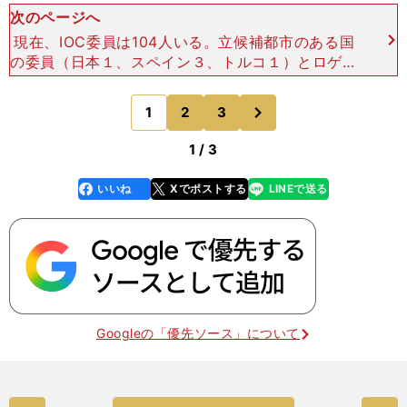
次のページへ
現在、IOC委員は104人いる。立候補都市のある国
の委員（日本１、スペイン３、トルコ１）とロゲIO
C会長は投票に参加できないため、１回目の有効投
票は最大98票となる。 最多得票の都市が過半数
次
1
2
3
のページへ
を獲得
1 / 3
いいね
Xでポストする
LINEで送る
line
faceboo
x
k
Googleの「優先ソース」について