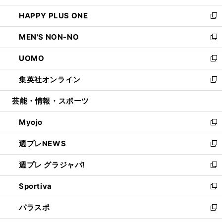
開
ウ
ン
ウ
し
HAPPY PLUS ONE
く
で
ド
ィ
い
新
開
ウ
ン
ウ
し
MEN'S NON-NO
く
で
ド
ィ
い
新
開
ウ
ン
ウ
し
UOMO
く
で
ド
ィ
い
新
開
ウ
ン
ウ
し
集英社オンライン
く
で
ド
ィ
い
新
開
ウ
ン
ウ
し
芸能・情報・スポーツ
く
で
ド
ィ
い
開
ウ
ン
ウ
Myojo
く
で
ド
ィ
新
開
ウ
ン
し
週プレNEWS
く
で
ド
い
新
開
ウ
ウ
し
週プレ グラジャパ!
く
で
ィ
い
新
開
ン
ウ
し
Sportiva
く
ド
ィ
い
新
ウ
ン
ウ
し
パラスポ
で
ド
ィ
い
新
開
ウ
ン
ウ
し