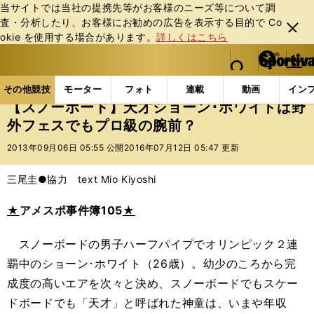
当サイトでは当社の提携先等がお客様のニーズ等について調
査・分析したり、お客様にお勧めの広告を表⽰する⽬的で Co
閉じ
okie を使⽤する場合があります。
詳しくはこちら
る
マイペ
web Sportiva (webスポルティーバ)
検索
メニュ
we
ー
その他競技の記事一覧
その他競技
冬季競技
【
b
ジ
その他競技
モーター
フォト
連載
動画
イン
ス
【スノーボード】天才ショーン･ホワイトは野
ポ
外フェスでもプロ級の腕前？
ル
テ
2013年09月06日 05:55 公開
2016年07月12日 05:47 更新
ィ
ー
三尾圭●協力 text Mio Kiyoshi
バ
★
アメスポ事件簿105
★
スノーボードの男子ハーフパイプでオリンピック２連
覇中のショーン･ホワイト（26歳）。幼少のころから完
成度の高いエアを次々と決め、スノーボードでもスケー
ドボードでも「天才」と呼ばれた神童は、いまや年収