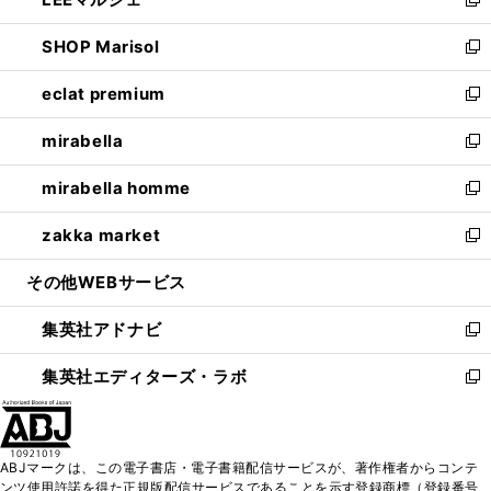
ド
ィ
い
新
開
ウ
ン
ウ
し
SHOP Marisol
く
で
ド
ィ
い
新
開
ウ
ン
ウ
し
eclat premium
く
で
ド
ィ
い
新
開
ウ
ン
ウ
し
mirabella
く
で
ド
ィ
い
新
開
ウ
ン
ウ
し
mirabella homme
く
で
ド
ィ
い
新
開
ウ
ン
ウ
し
zakka market
く
で
ド
ィ
い
新
開
ウ
ン
ウ
し
その他WEBサービス
く
で
ド
ィ
い
開
ウ
ン
ウ
集英社アドナビ
く
で
ド
ィ
新
開
ウ
ン
し
集英社エディターズ・ラボ
く
で
ド
い
新
開
ウ
ウ
し
く
で
ィ
い
開
ン
ウ
ABJマークは、この電子書店・電子書籍配信サービスが、著作権者からコンテ
く
ド
ィ
ンツ使用許諾を得た正規版配信サービスであることを示す登録商標（登録番号