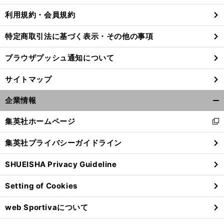
利用規約・会員規約
特定商取引法に基づく表示・その他の事項
ブラウザプッシュ通知について
サイトマップ
企業情報
開
く/
集英社ホームページ
新
閉
し
じ
集英社プライバシーガイドライン
い
る
ウ
SHUEISHA Privacy Guideline
ィ
ン
Setting of Cookies
ド
ウ
web Sportivaについて
で
開