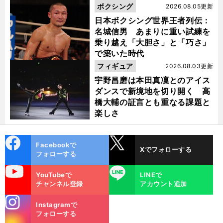
ボクシング
2026.08.05更新
日本ボクシング世界王者列伝：
名城信男 あまりに重い試練を
乗り越え「大胆さ」と「巧さ」
で築いた時代
フィギュア
2026.08.03更新
宇野昌磨は本田真凜とのアイス
ダンスで新境地を切り開く 高
橋大輔の証言とも重なる課題と
楽しさ
cebo
X
Facebookで
Xでフォローする
ok
フォローする
uTube
LINE
YouTubeで
LINEで
チャンネル登録
アカウント追加
stagra
Instagramで
m
フォローする