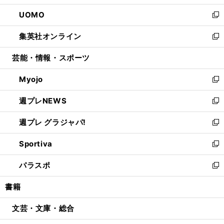
開
ウ
ン
ウ
し
UOMO
く
で
ド
ィ
い
新
開
ウ
ン
ウ
し
集英社オンライン
く
で
ド
ィ
い
新
開
ウ
ン
ウ
し
芸能・情報・スポーツ
く
で
ド
ィ
い
開
ウ
ン
ウ
Myojo
く
で
ド
ィ
新
開
ウ
ン
し
週プレNEWS
く
で
ド
い
新
開
ウ
ウ
し
週プレ グラジャパ!
く
で
ィ
い
新
開
ン
ウ
し
Sportiva
く
ド
ィ
い
新
ウ
ン
ウ
し
パラスポ
で
ド
ィ
い
新
開
ウ
ン
ウ
し
書籍
く
で
ド
ィ
い
開
ウ
ン
ウ
文芸・文庫・総合
く
で
ド
ィ
開
ウ
ン