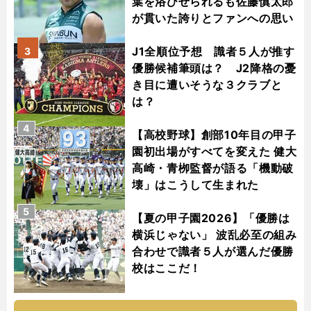
葉を浴びせられるも佐藤慎太郎
が貫いた誇りとファンへの思い
J1全順位予想 識者５人が推す
3
優勝候補筆頭は？ J2降格の憂
き目に遭いそうな３クラブと
は？
4
【高校野球】創部10年目の甲子
園初出場がすべてを変えた 健大
高崎・青栁監督が語る「機動破
壊」はこうして生まれた
5
【夏の甲子園2026】「優勝は
横浜じゃない」 波乱必至の組み
合わせで識者５人が選んだ優勝
校はここだ！