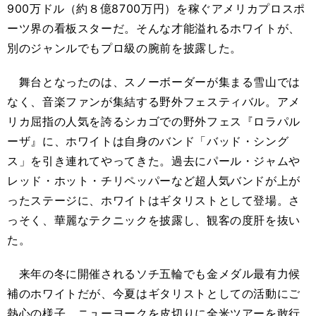
900万ドル（約８億8700万円）を稼ぐアメリカプロスポ
ーツ界の看板スターだ。そんな才能溢れるホワイトが、
別のジャンルでもプロ級の腕前を披露した。
舞台となったのは、スノーボーダーが集まる雪山では
なく、音楽ファンが集結する野外フェスティバル。アメ
リカ屈指の人気を誇るシカゴでの野外フェス『ロラパル
ーザ』に、ホワイトは自身のバンド「バッド・シング
ス」を引き連れてやってきた。過去にパール・ジャムや
レッド・ホット・チリペッパーなど超人気バンドが上が
ったステージに、ホワイトはギタリストとして登場。さ
っそく、華麗なテクニックを披露し、観客の度肝を抜い
た。
来年の冬に開催されるソチ五輪でも金メダル最有力候
補のホワイトだが、今夏はギタリストとしての活動にご
熱心の様子。ニューヨークを皮切りに全米ツアーを敢行