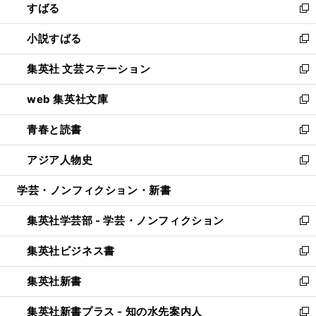
すばる
く
で
ド
新
開
ウ
し
小説すばる
く
で
い
新
開
ウ
し
集英社 文芸ステーション
く
ィ
い
新
ン
ウ
し
web 集英社文庫
ド
ィ
い
新
ウ
ン
ウ
し
青春と読書
で
ド
ィ
い
新
開
ウ
ン
ウ
し
アジア人物史
く
で
ド
ィ
い
新
開
ウ
ン
ウ
し
学芸・ノンフィクション・新書
く
で
ド
ィ
い
開
ウ
ン
ウ
集英社学芸部 - 学芸・ノンフィクション
く
で
ド
ィ
新
開
ウ
ン
し
集英社ビジネス書
く
で
ド
い
新
開
ウ
ウ
し
集英社新書
く
で
ィ
い
新
開
ン
ウ
し
集英社新書プラス - 知の水先案内人
く
ド
ィ
い
新