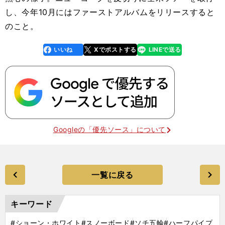
し、今年10月にはファーストアルバムをリリースすると
のこと。
いいね
Xでポストする
LINEで送る
line
faceboo
x
k
Googleの「優先ソース」について
一覧に戻る
キーワード
#ショーン・ホワイト
#スノーボード
#ソチ五輪
#ハーフパイプ