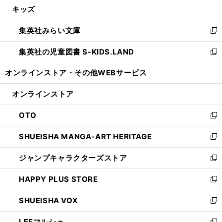
し
キッズ
く
で
ド
ィ
い
開
ウ
ン
ウ
集英社みらい文庫
く
で
ド
ィ
新
開
ウ
ン
し
集英社の児童図書 S-KIDS.LAND
く
で
ド
い
新
開
ウ
ウ
し
オンラインストア・
その他WEBサービス
く
で
ィ
い
開
ン
ウ
オンラインストア
く
ド
ィ
ウ
ン
OTO
で
ド
新
開
ウ
し
SHUEISHA MANGA-ART HERITAGE
く
で
い
新
開
ウ
し
ジャンプキャラクターズストア
く
ィ
い
新
ン
ウ
し
HAPPY PLUS STORE
ド
ィ
い
新
ウ
ン
ウ
し
SHUEISHA VOX
で
ド
ィ
い
新
開
ウ
ン
ウ
し
LEEマルシェ
く
で