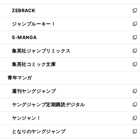
開
ウ
ン
ウ
し
ZEBRACK
く
で
ド
ィ
い
新
開
ウ
ン
ウ
し
ジャンプルーキー！
く
で
ド
ィ
い
新
開
ウ
ン
ウ
し
S-MANGA
く
で
ド
ィ
い
新
開
ウ
ン
ウ
し
集英社ジャンプリミックス
く
で
ド
ィ
い
新
開
ウ
ン
ウ
し
集英社コミック文庫
く
で
ド
ィ
い
新
開
ウ
ン
ウ
し
青年マンガ
く
で
ド
ィ
い
開
ウ
ン
ウ
週刊ヤングジャンプ
く
で
ド
ィ
新
開
ウ
ン
し
ヤングジャンプ定期購読デジタル
く
で
ド
い
新
開
ウ
ウ
し
ヤンジャン！
く
で
ィ
い
新
開
ン
ウ
し
となりのヤングジャンプ
く
ド
ィ
い
新
ウ
ン
ウ
し