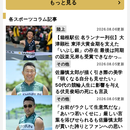
もっと見る
各スポーツコラム記事
陸上
2026.08.06更新
【箱根駅伝 名ランナー列伝】大
津顕杜 東洋大黄金期を支えた
「いぶし銀」の存在 最後は同期
の設楽兄弟も受賞できなかった
金栗杯に輝く
その他
2026.08.05更新
佐藤慎太郎が描く引き際の美学
「弱くなる自分も見せたい」
50代の競輪人生に影響を与え
る伏見俊昭の死にも言及
その他
2026.08.05更新
「お前がラクして生意気だな」
「あいつ若いくせに」厳しい言
葉を浴びせられるも佐藤慎太郎
が貫いた誇りとファンへの思い