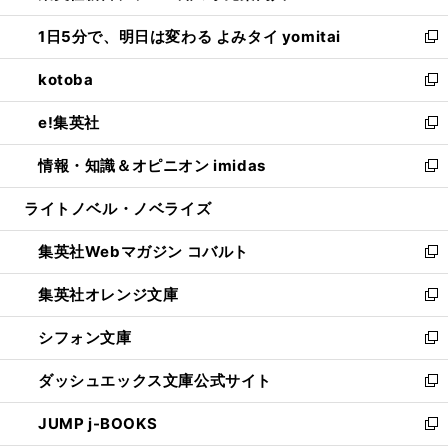
ウ
ン
ウ
し
1日5分で、明日は変わる よみタイ yomitai
で
ド
ィ
い
新
開
ウ
ン
ウ
し
kotoba
く
で
ド
ィ
い
新
開
ウ
ン
ウ
し
e!集英社
く
で
ド
ィ
い
新
開
ウ
ン
ウ
し
情報・知識＆オピニオン imidas
く
で
ド
ィ
い
新
開
ウ
ン
ウ
し
ライトノベル・ノベライズ
く
で
ド
ィ
い
開
ウ
ン
ウ
集英社Webマガジン コバルト
く
で
ド
ィ
新
開
ウ
ン
し
集英社オレンジ文庫
く
で
ド
い
新
開
ウ
ウ
し
シフォン文庫
く
で
ィ
い
新
開
ン
ウ
し
ダッシュエックス文庫公式サイト
く
ド
ィ
い
新
ウ
ン
ウ
し
JUMP j-BOOKS
で
ド
ィ
い
新
開
ウ
ン
ウ