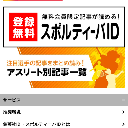
サービス
開
く/
推奨環境
閉
じ
集英社ID・スポルティーバIDとは
る