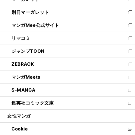
い
新
開
ウ
ウ
し
別冊マーガレット
く
で
ィ
い
新
開
ン
ウ
し
マンガMee公式サイト
く
ド
ィ
い
新
ウ
ン
ウ
し
リマコミ
で
ド
ィ
い
新
開
ウ
ン
ウ
し
ジャンプTOON
く
で
ド
ィ
い
新
開
ウ
ン
ウ
し
ZEBRACK
く
で
ド
ィ
い
新
開
ウ
ン
ウ
し
マンガMeets
く
で
ド
ィ
い
新
開
ウ
ン
ウ
し
S-MANGA
く
で
ド
ィ
い
新
開
ウ
ン
ウ
し
集英社コミック文庫
く
で
ド
ィ
い
新
開
ウ
ン
ウ
し
女性マンガ
く
で
ド
ィ
い
開
ウ
ン
ウ
Cookie
く
で
ド
ィ
新