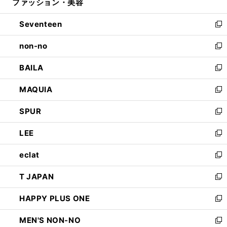
ファッション・美容
く
で
ド
ィ
開
ウ
ン
Seventeen
く
で
ド
新
開
ウ
し
non-no
く
で
い
新
開
ウ
し
BAILA
く
ィ
い
新
ン
ウ
し
MAQUIA
ド
ィ
い
新
ウ
ン
ウ
し
SPUR
で
ド
ィ
い
新
開
ウ
ン
ウ
し
LEE
く
で
ド
ィ
い
新
開
ウ
ン
ウ
し
eclat
く
で
ド
ィ
い
新
開
ウ
ン
ウ
し
T JAPAN
く
で
ド
ィ
い
新
開
ウ
ン
ウ
し
HAPPY PLUS ONE
く
で
ド
ィ
い
新
開
ウ
ン
ウ
し
MEN'S NON-NO
く
で
ド
ィ
い
新