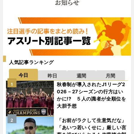
人気記事ランキング
今日
昨日
週間
月間
秋春制が導入されたJ1リーグ2
1
026－27シーズンの行方はい
かに!? ５人の識者が全順位を
大胆予想
「お前がラクして生意気だな」
2
「あいつ若いくせに」厳しい言