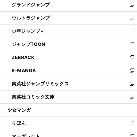
グランドジャンプ
で
ド
ィ
い
新
開
ウ
ン
ウ
し
ウルトラジャンプ
く
で
ド
ィ
い
新
開
ウ
ン
ウ
し
少年ジャンプ+
く
で
ド
ィ
い
新
開
ウ
ン
ウ
し
ジャンプTOON
く
で
ド
ィ
い
新
開
ウ
ン
ウ
し
ZEBRACK
く
で
ド
ィ
い
新
開
ウ
ン
ウ
し
S-MANGA
く
で
ド
ィ
い
新
開
ウ
ン
ウ
し
集英社ジャンプリミックス
く
で
ド
ィ
い
新
開
ウ
ン
ウ
し
集英社コミック文庫
く
で
ド
ィ
い
新
開
ウ
ン
ウ
し
少女マンガ
く
で
ド
ィ
い
開
ウ
ン
ウ
りぼん
く
で
ド
ィ
新
開
ウ
ン
し
マーガレット
く
で
ド