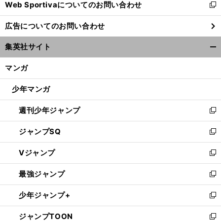
Web Sportivaについてのお問い合わせ
く
新
し
広告についてのお問い合わせ
い
ウ
」
集英社サイト
ィ
【
カ
】
女
・
」
開
刊
鵬
ぶる
の「
詩
ーリング
市川美余＆藤澤五月が明かす「
王
中部電力の秘密
ン
く/
マンガ
ド
閉
ウ
じ
少年マンガ
で
る
開
週刊少年ジャンプ
く
新
し
ジャンプSQ
い
新
ウ
し
Vジャンプ
ィ
い
新
ン
ウ
し
最強ジャンプ
ド
ィ
い
新
ウ
ン
ウ
し
少年ジャンプ+
で
ド
ィ
い
新
開
ウ
ン
ウ
し
ジャンプTOON
く
で
ド
ィ
い
新