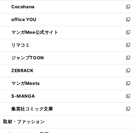
開
ウ
ン
し
Cocohana
く
で
ド
い
新
開
ウ
ウ
し
office YOU
く
で
ィ
い
新
開
ン
ウ
し
マンガMee公式サイト
く
ド
ィ
い
新
ウ
ン
ウ
し
リマコミ
で
ド
ィ
い
新
開
ウ
ン
ウ
し
ジャンプTOON
く
で
ド
ィ
い
新
開
ウ
ン
ウ
し
ZEBRACK
く
で
ド
ィ
い
新
開
ウ
ン
ウ
し
マンガMeets
く
で
ド
ィ
い
新
開
ウ
ン
ウ
し
S-MANGA
く
で
ド
ィ
い
新
開
ウ
ン
ウ
し
集英社コミック文庫
く
で
ド
ィ
い
新
開
ウ
ン
ウ
し
取材・ファッション
く
で
ド
ィ
い
開
ウ
ン
ウ