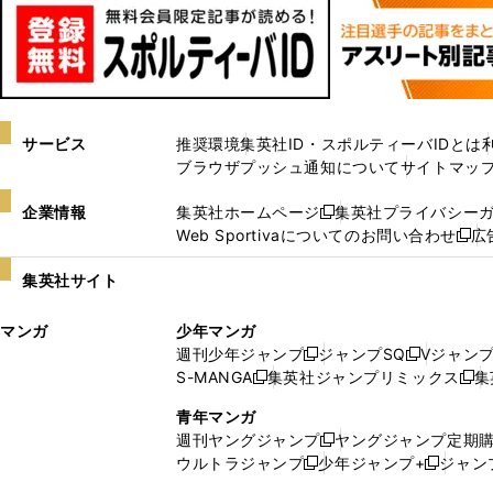
サービス
推奨環境
集英社ID・スポルティーバIDとは
ブラウザプッシュ通知について
サイトマッ
企業情報
集英社ホームページ
集英社プライバシー
新
Web Sportivaについてのお問い合わせ
広
し
新
い
し
集英社サイト
ウ
い
ィ
ウ
マンガ
少年マンガ
ン
ィ
週刊少年ジャンプ
ジャンプSQ
Vジャン
ド
ン
新
新
S-MANGA
集英社ジャンプリミックス
集
ウ
ド
新
し
し
新
で
ウ
し
い
い
し
青年マンガ
開
で
い
ウ
ウ
い
週刊ヤングジャンプ
ヤングジャンプ定期
新
く
開
ウ
ィ
ィ
ウ
ウルトラジャンプ
少年ジャンプ+
ジャン
新
し
新
く
ィ
ン
ン
ィ
し
い
し