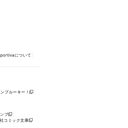
Sportivaについて
ャンプルーキー！
新
し
い
ウ
ャンプ
新
ィ
社コミック文庫
し
新
ン
い
し