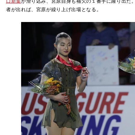
口新葉
が滑り込み、宮原自身も補欠の１番手に躍り出た
者が出れば、宮原が繰り上げ出場となる。