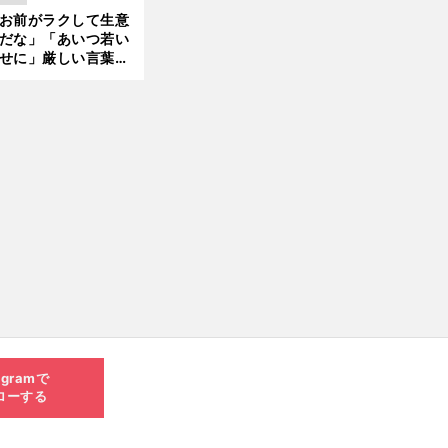
える伏見俊昭の死に
お前がラクして生意
言及
だな」「あいつ若い
せに」厳しい言葉を
びせられるも佐藤慎
郎が貫いた誇りとフ
ンへの思い
agramで
ローする