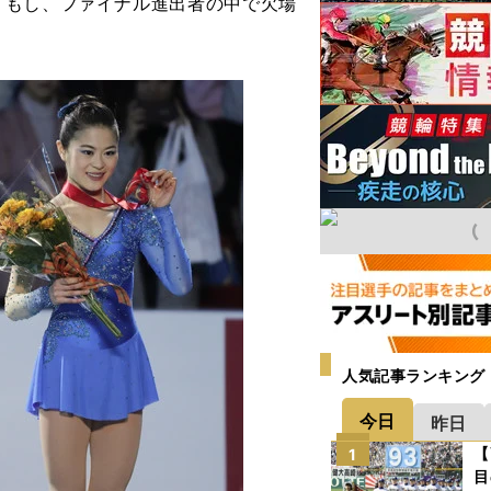
。もし、ファイナル進出者の中で欠場
人気記事ランキング
今日
昨日
【
1
目