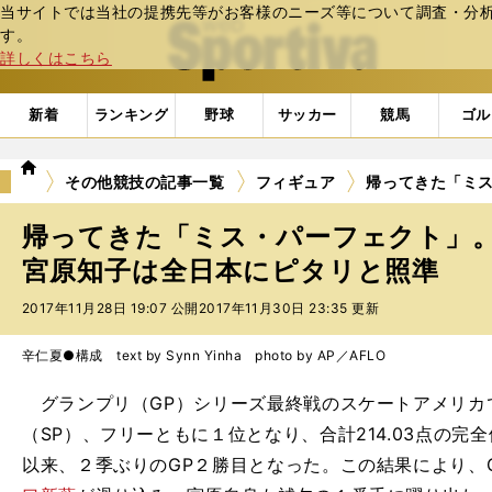
当サイトでは当社の提携先等がお客様のニーズ等について調査・分析し
web Sportiva (webスポルティーバ)
す。
詳しくはこちら
新着
ランキング
野球
サッカー
競馬
ゴル
we
その他競技の記事一覧
フィギュア
帰ってきた「ミ
b
ス
帰ってきた「ミス・パーフェクト」
ポ
ル
宮原知子は全日本にピタリと照準
テ
2017年11月28日 19:07 公開
2017年11月30日 23:35 更新
ィ
ー
バ
辛仁夏●構成 text by Synn Yinha photo by AP／AFLO
グランプリ（GP）シリーズ最終戦のスケートアメリカ
（SP）、フリーともに１位となり、合計214.03点の完全
以来、２季ぶりのGP２勝目となった。この結果により、