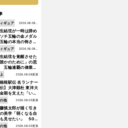
事
ィギュア
2026.08.08更
生結弦が一時は諦め
新
ソチ五輪の金メダル
五輪の本当の怖さを
った......」
ィギュア
2026.08.08更
生結弦を覚醒させた
新
誰かのために」の思
 五輪連覇の偉業へ
道のり
上
2026.08.06更新
箱根駅伝 名ランナー
伝】大津顕杜 東洋大
金期を支えた「いぶ
銀」の存在 最後は同
の他
2026.08.05更新
の設楽兄弟も受賞で
藤慎太郎が描く引き
なかった金栗杯に輝
の美学「弱くなる自
前
も見せたい」 50
へ
の競輪人生に影響を
の他
2026.08.05更新