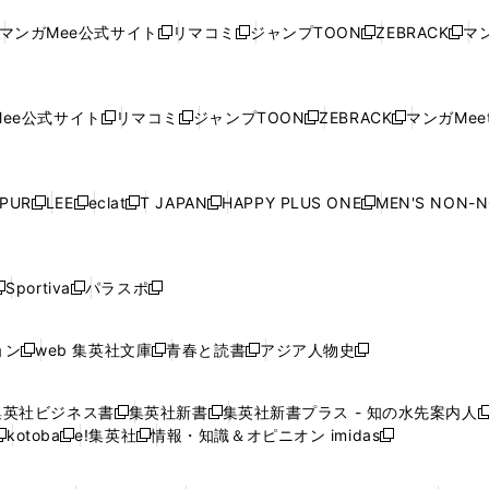
ド
ド
ン
ド
ド
ド
い
ウ
い
ウ
い
ウ
い
ウ
ウ
ド
ウ
ウ
ウ
マンガMee公式サイト
リマコミ
ジャンプTOON
ZEBRACK
マン
新
新
新
新
ウ
ィ
ウ
ィ
ウ
ィ
ウ
で
で
ウ
で
で
で
し
し
し
し
し
ィ
ン
ィ
ン
ィ
ン
ィ
開
開
で
開
開
開
い
い
い
い
い
ン
ド
ン
ド
ン
ド
ン
く
く
開
く
く
く
ウ
ウ
ウ
ウ
ウ
ド
ウ
ド
ウ
ド
ウ
ド
ee公式サイト
リマコミ
ジャンプTOON
ZEBRACK
マンガMeet
く
新
新
新
新
ィ
ィ
ィ
ィ
ィ
ウ
で
ウ
で
ウ
で
ウ
し
し
し
し
ン
ン
ン
ン
ン
で
開
で
開
で
開
で
い
い
い
い
ド
ド
ド
ド
ド
開
く
開
く
開
く
開
ウ
ウ
ウ
ウ
ウ
ウ
ウ
ウ
ウ
PUR
LEE
eclat
T JAPAN
HAPPY PLUS ONE
MEN'S NON-
く
く
く
く
新
新
新
新
新
ィ
ィ
ィ
ィ
で
で
で
で
で
し
し
し
し
し
ン
ン
ン
ン
開
開
開
開
開
い
い
い
い
い
ド
ド
ド
ド
く
く
く
く
く
ウ
ウ
ウ
ウ
ウ
ウ
ウ
ウ
ウ
Sportiva
パラスポ
新
新
ィ
ィ
ィ
ィ
ィ
で
で
で
で
し
し
し
ン
ン
ン
ン
ン
開
開
開
開
い
い
い
ド
ド
ド
ド
ド
ョン
web 集英社文庫
青春と読書
アジア人物史
く
く
く
く
新
新
新
新
ウ
ウ
ウ
ウ
ウ
ウ
ウ
ウ
し
し
し
し
ィ
ィ
ィ
で
で
で
で
で
い
い
い
い
ン
ン
ン
集英社ビジネス書
集英社新書
集英社新書プラス - 知の水先案内人
開
開
開
開
開
新
新
新
ウ
ウ
ウ
ウ
ド
ド
ド
kotoba
e!集英社
情報・知識＆オピニオン imidas
く
く
く
く
く
新
し
新
し
新
ィ
ィ
ィ
ィ
ウ
ウ
ウ
し
し
い
し
い
し
ン
ン
ン
ン
で
で
で
い
い
ウ
い
ウ
い