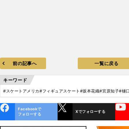
前の記事へ
一覧に戻る
キーワード
#スケートアメリカ
#フィギュアスケート
#坂本花織
#宮原知子
#樋
ebo
X
YouTube
Facebookで
Xでフォローする
ok
フォローする