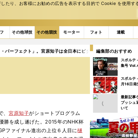
たり、お客様にお勧めの広告を表⽰する⽬的で Cookie を使⽤す
フ
その他球技
その他競技
モーター
フォト
連載
ス・パーフェクト」。宮原知子は全日本にピタリと照準
編集部のおすすめ
スポルテ
。
集号 Vol
スポルテ
月16日発
最新記事
プッシュ
いて
で、
宮原知子
がショートプログラム
優勝を成し遂げた。2015年のNHK杯
GPファイナル進出の上位６人目に
樋