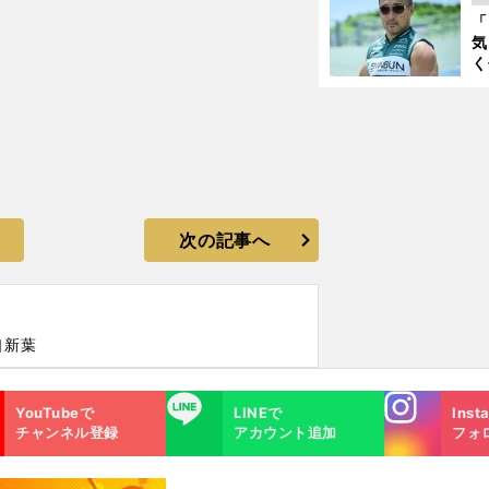
与
「
も
気
く
浴
太
ァ
次の記事へ
口新葉
Instagra
LINE
YouTubeで
LINEで
Inst
m
チャンネル登録
アカウント追加
フォ