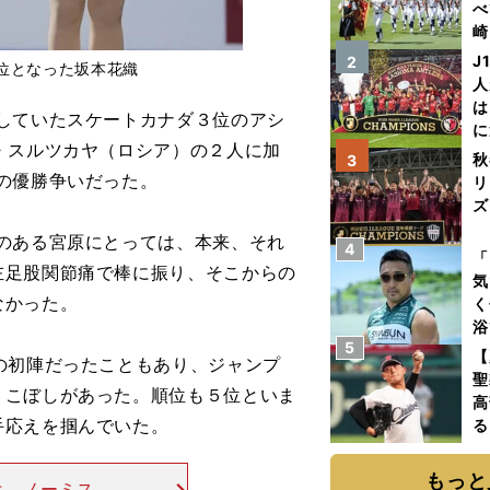
べ
崎
「
J
2
位となった坂本花織
て
人
は
していたスケートカナダ３位のアシ
に
・スルツカヤ（ロシア）の２人に加
と
秋
3
の優勝争いだった。
リ
ズ
のある宮原にとっては、本来、それ
4
を
「
左足股関節痛で棒に振り、そこからの
気
なかった。
く
浴
5
太
【
の初陣だったこともあり、ジャンプ
ァ
聖
りこぼしがあった。順位も５位といま
高
手応えを掴んでいた。
る
ト
く
もっと
は、ノーミスの