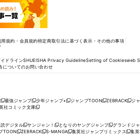
利用規約・会員規約
特定商取引法に基づく表示・その他の事項
プ
ガイドライン
SHUEISHA Privacy Guideline
Setting of Cookies
web 
告についてのお問い合わせ
プ
最強ジャンプ
少年ジャンプ+
ジャンプTOON
ZEBRACK
ジ
新
新
新
新
新
英社コミック文庫
し
新
し
し
し
し
い
い
し
い
い
い
ウ
ウ
い
ウ
ウ
ウ
購読デジタル
ヤンジャン！
となりのヤングジャンプ
グランドジ
新
新
新
ィ
ィ
ウ
ィ
ィ
ィ
プTOON
ZEBRACK
S-MANGA
集英社ジャンプリミックス
集英
新
し
新
し
新
し
新
ン
ン
ィ
ン
ン
ン
し
い
し
い
し
い
し