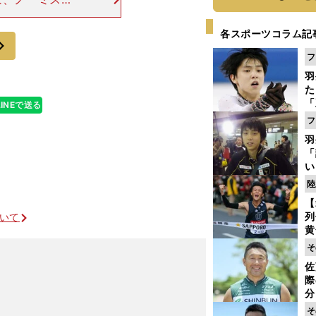
きるかどうかに
かも知る必要が
各スポーツコラム記
次
フ
羽
た
「
LINEで送る
知
フ
羽
「
い
の
陸
【
列
ついて
黄
し
そ
期
佐
き
際
く
」
分
代
そ