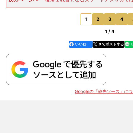
演技が必須だった。勝負の行方はいかにミスなく演技で
かかっていたし、どこまでジャッジが評価してくれるの
あった。 SPの『SAY
1
2
3
4
のページへ
1 / 4
いいね
Xでポストする
line
faceboo
x
k
Googleの「優先ソース」に
・
元
）
復