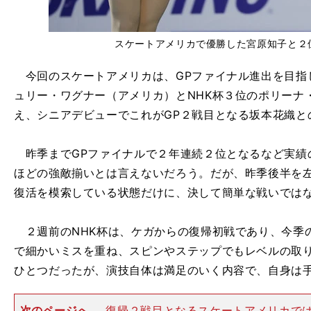
スケートアメリカで優勝した宮原知子と２
今回のスケートアメリカは、GPファイナル進出を目指
ュリー・ワグナー（アメリカ）とNHK杯３位のポリーナ
え、シニアデビューでこれがGP２戦目となる坂本花織と
昨季までGPファイナルで２年連続２位となるなど実績
ほどの強敵揃いとは言えないだろう。だが、昨季後半を
復活を模索している状態だけに、決して簡単な戦いでは
２週前のNHK杯は、ケガからの復帰初戦であり、今季
で細かいミスを重ね、スピンやステップでもレベルの取
ひとつだったが、演技自体は満足のいく内容で、自身は
次のページへ
復帰２戦目となるスケートアメリカで