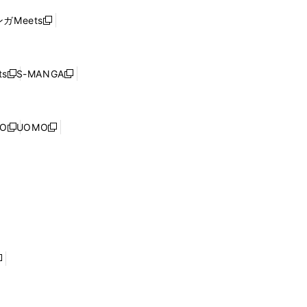
ド
ウ
い
ウ
ガMeets
新
ィ
ウ
で
し
ン
ィ
開
い
ド
ン
く
ウ
ウ
ド
s
S-MANGA
新
新
ィ
で
ウ
し
し
ン
開
で
い
い
ド
く
開
ウ
ウ
ウ
NO
UOMO
く
新
新
ィ
ィ
で
し
し
ン
ン
開
い
い
ド
ド
く
ウ
ウ
ウ
ウ
ィ
ィ
で
で
ン
ン
開
開
ド
ド
く
く
ウ
ウ
で
で
開
開
く
く
し
い
ウ