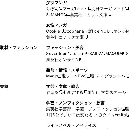
ン
ド
ド
ン
少女マンガ
い
ウ
い
ド
ウ
ウ
ド
りぼん
マーガレット
別冊マーガレット
新
新
新
ウ
ィ
ウ
ウ
で
で
ウ
S-MANGA
集英社コミック文庫
し
新
し
新
ィ
ン
ィ
で
開
開
で
い
し
い
し
ン
ド
ン
女性マンガ
開
く
く
開
ウ
い
ウ
い
ド
ウ
ド
Cookie
Cocohana
office YOU
マンガM
く
く
新
新
新
ィ
ウ
ィ
ウ
ウ
で
ウ
集英社コミック文庫
し
新
し
し
ン
ィ
ン
ィ
で
開
で
い
し
い
い
ド
ン
ド
ン
取材・ファッション
ファッション・美容
開
く
開
ウ
い
ウ
ウ
ウ
ド
ウ
ド
Seventeen
non-no
BAILA
MAQUIA
S
く
く
新
新
新
新
ィ
ウ
ィ
ィ
で
ウ
で
ウ
集英社オンライン
し
新
し
し
し
ン
ィ
ン
ン
開
で
開
で
い
し
い
い
い
ド
ン
ド
ド
芸能・情報・スポーツ
く
開
く
開
ウ
い
ウ
ウ
ウ
ウ
ド
ウ
ウ
Myojo
週プレNEWS
週プレ グラジャパ!
く
く
新
新
新
ィ
ウ
ィ
ィ
ィ
で
ウ
で
で
し
し
ン
ィ
ン
ン
ン
書籍
文芸・文庫・総合
開
で
開
開
い
い
ド
ン
ド
ド
ド
すばる
小説すばる
集英社 文芸ステーシ
く
開
く
く
新
新
ウ
ウ
ウ
ド
ウ
ウ
ウ
く
し
し
ィ
ィ
学芸・ノンフィクション・新書
で
ウ
で
で
で
い
い
ン
ン
集英社学芸部 - 学芸・ノンフィクション
開
で
開
開
開
新
ウ
ウ
ド
ド
1日5分で、明日は変わる よみタイ yomitai
く
開
く
く
く
し
新
ィ
ィ
ウ
ウ
く
い
ン
ン
ライトノベル・ノベライズ
で
で
ウ