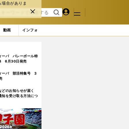
る場合がありま
マイペ
閉じ
検索
メニュ
ー
る
す
ジ
る
動画
インフォ
ィーバ バレーボール特
.4 6月30日発売
ィーバ 部活特集号 3
売
などのお知らせが届く
通知を受け取る方法につ