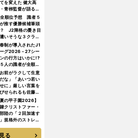
てを変えた 健大高
・青栁監督が語る
機動破壊」はこうし
1全順位予想 識者５
生まれた
が推す優勝候補筆頭
？ J2降格の憂き目
遭いそうな３クラブ
は？
春制が導入されたJ1
ーグ2026－27シー
ンの行方はいかに!?
５人の識者が全順位
大胆予想
お前がラクして生意
だな」「あいつ若い
せに」厳しい言葉を
びせられるも佐藤慎
郎が貫いた誇りとフ
夏の甲子園2026】
ンへの思い
隷クリストファー・
部陸の「２回加速す
」規格外のストレー
 それでもプロではな
大学進学を選ぶ理由
見る