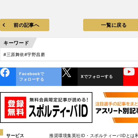
前の記事へ
一覧に戻る
キーワード
#三原舞依
#宇野昌磨
ebo
X
YouTube
Facebookで
Xでフォローする
ok
フォローする
サービス
推奨環境
集英社ID・スポルティーバIDとは