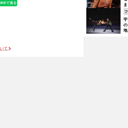
LINEで送る
ま
越
フ
さ
宇
の
地
アイスショーから見るスケーターたちの来季
輔
題
ついて