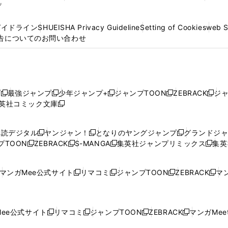
プ
ガイドライン
SHUEISHA Privacy Guideline
Setting of Cookies
web 
告についてのお問い合わせ
プ
最強ジャンプ
少年ジャンプ+
ジャンプTOON
ZEBRACK
ジ
新
新
新
新
新
英社コミック文庫
し
新
し
し
し
し
い
い
し
い
い
い
ウ
ウ
い
ウ
ウ
ウ
購読デジタル
ヤンジャン！
となりのヤングジャンプ
グランドジ
新
新
新
ィ
ィ
ウ
ィ
ィ
ィ
プTOON
ZEBRACK
S-MANGA
集英社ジャンプリミックス
集英
新
し
新
し
新
し
新
ン
ン
ィ
ン
ン
ン
し
い
し
い
し
い
し
ド
ド
ン
ド
ド
ド
い
ウ
い
ウ
い
ウ
い
ウ
ウ
ド
ウ
ウ
ウ
マンガMee公式サイト
リマコミ
ジャンプTOON
ZEBRACK
マン
新
新
新
新
ウ
ィ
ウ
ィ
ウ
ィ
ウ
で
で
ウ
で
で
で
し
し
し
し
し
ィ
ン
ィ
ン
ィ
ン
ィ
開
開
で
開
開
開
い
い
い
い
い
ン
ド
ン
ド
ン
ド
ン
く
く
開
く
く
く
ウ
ウ
ウ
ウ
ウ
ド
ウ
ド
ウ
ド
ウ
ド
ee公式サイト
リマコミ
ジャンプTOON
ZEBRACK
マンガMeet
く
新
新
新
新
ィ
ィ
ィ
ィ
ィ
ウ
で
ウ
で
ウ
で
ウ
し
し
し
し
ン
ン
ン
ン
ン