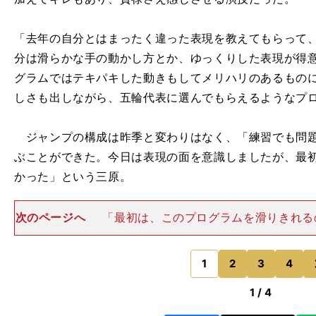
「去年の自分とはまったく違った表現を教えてもらって
分は滑らかな手の動かし方とか、ゆっくりした表現が得
グラムではテキパキした動きもしてメリハリのあるもの
しさも出しながら、五輪代表に選んでもらえるようなプ
ジャンプの構成は昨季と変わりはなく、「練習でも問題
ぶことができた。今日は表現の面を意識しましたが、最
かった」という三原。
次のページへ
「最初は、このプログラムを滑りきれるの
不安がすごくありましたが、今日はまだまだレベルは低い
いけたかなと思う。でも、ここで止まらないで200％、3
できるように
1
2
3
4
のページへ
1 / 4