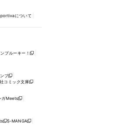
Sportivaについて
ャンプルーキー！
新
し
い
ウ
ャンプ
新
ィ
社コミック文庫
し
新
ン
い
し
ド
ウ
い
ウ
ガMeets
新
ィ
ウ
で
し
ン
ィ
開
い
ド
ン
く
ウ
ウ
ド
s
S-MANGA
新
新
ィ
で
ウ
し
し
ン