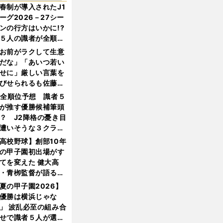
春制が導入されたJ1
ーグ2026－27シー
ンの行方はいかに!?
５人の識者が全順位
大胆予想
お前がラクして生意
だな」「あいつ若い
せに」厳しい言葉を
びせられるも佐藤慎
郎が貫いた誇りとフ
1全順位予想 識者５
ンへの思い
が推す優勝候補筆頭
？ J2降格の憂き目
遭いそうな３クラブ
は？
高校野球】創部10年
の甲子園初出場がす
てを変えた 健大高
・青栁監督が語る
機動破壊」はこうし
夏の甲子園2026】
生まれた
優勝は横浜じゃな
」 波乱必至の組み合
せで識者５人が選ん