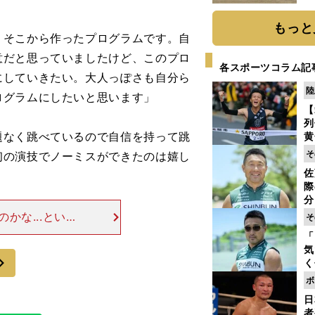
だ
もっと
、そこから作ったプログラムです。自
意だと思っていましたけど、このプロ
各スポーツコラム記
にしていきたい。大人っぽさも自分ら
陸
ログラムにしたいと思います」
【
列
なく跳べているので自信を持って跳
黄
し
そ
初の演技でノーミスができたのは嬉し
期
佐
き
際
く
分
代
かな...という
そ
与
けど100％で
「
も
00％の演技が
気
次
く
浴
ボ
太
日
ァ
者