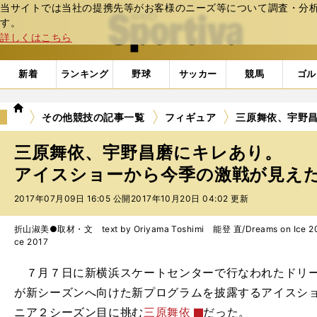
当サイトでは当社の提携先等がお客様のニーズ等について調査・分析し
web Sportiva (webスポルティーバ)
す。
詳しくはこちら
新着
ランキング
野球
サッカー
競馬
ゴル
we
その他競技の記事一覧
フィギュア
三原舞依、宇野
b
ス
三原舞依、宇野昌磨にキレあり。
ポ
ル
アイスショーから今季の激戦が見え
テ
2017年07月09日 16:05 公開
2017年10月20日 04:02 更新
ィ
ー
バ
折山淑美●取材・文 text by Oriyama Toshimi 能登 直/Dreams on Ice 201
ce 2017
７月７日に新横浜スケートセンターで行なわれたドリー
が新シーズンへ向けた新プログラムを披露するアイスシ
ニア２シーズン目に挑む
三原舞依
だった。