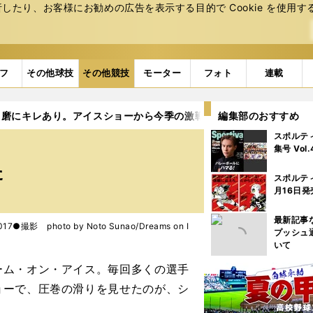
たり、お客様にお勧めの広告を表⽰する⽬的で Cookie を使⽤す
フ
その他球技
その他競技
モーター
フォト
連載
昌磨にキレあり。アイスショーから今季の激戦が見えた
編集部のおすすめ
スポルテ
集号 Vol
た
スポルテ
月16日発
最新記事
7●撮影 photo by Noto Sunao/Dreams on I
プッシュ
いて
ム・オン・アイス。毎回多くの選手
ョーで、圧巻の滑りを見せたのが、シ