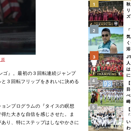
秋
1
リ
ズ
を
「
2
気
く
浴
太
J
3
三原
ァ
人
は
ンゴ』。最初の３回転連続ジャンプ
に
4
ルと３回転フリップをきれいに決める
と
【
目
べ
崎
ョンプログラムの『タイスの瞑想
5
「
【
で得た大きな自信を感じさせた。ま
て
「
い
があり、特にステップはしなやかさに
わ