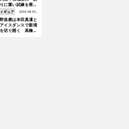
りに重い試練を乗り
え「大胆さ」と「巧
ィギュア
2026.08.03更
」で築いた時代
野昌磨は本田真凜と
新
アイスダンスで新境
を切り開く 高橋大
前
の証言とも重なる課
へ
と楽しさ