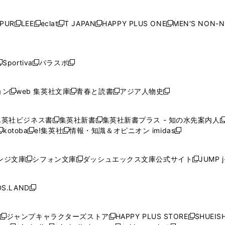
で
開
で
開
で
開
で
い
い
い
い
ド
ド
ド
ド
ド
開
く
開
く
開
く
開
ウ
ウ
ウ
ウ
ウ
ウ
ウ
ウ
ウ
PUR
LEE
eclat
T JAPAN
HAPPY PLUS ONE
MEN'S NON-
く
く
く
く
新
新
新
新
新
ィ
ィ
ィ
ィ
で
で
で
で
で
し
し
し
し
し
ン
ン
ン
ン
開
開
開
開
開
い
い
い
い
い
ド
ド
ド
ド
く
く
く
く
く
ウ
ウ
ウ
ウ
ウ
ウ
ウ
ウ
ウ
Sportiva
パラスポ
新
新
ィ
ィ
ィ
ィ
ィ
で
で
で
で
し
し
し
ン
ン
ン
ン
ン
開
開
開
開
い
い
い
ド
ド
ド
ド
ド
ョン
web 集英社文庫
青春と読書
アジア人物史
く
く
く
く
新
新
新
新
ウ
ウ
ウ
ウ
ウ
ウ
ウ
ウ
し
し
し
し
ィ
ィ
ィ
で
で
で
で
で
い
い
い
い
ン
ン
ン
集英社ビジネス書
集英社新書
集英社新書プラス - 知の水先案内人
開
開
開
開
開
新
新
新
ウ
ウ
ウ
ウ
ド
ド
ド
kotoba
e!集英社
情報・知識＆オピニオン imidas
く
く
く
く
く
新
し
新
し
新
ィ
ィ
ィ
ィ
ウ
ウ
ウ
し
し
い
し
い
し
ン
ン
ン
ン
で
で
で
い
い
ウ
い
ウ
い
ド
ド
ド
ド
ンジ文庫
シフォン文庫
ダッシュエックス文庫公式サイト
JUMP 
開
開
開
新
新
新
ウ
ウ
ィ
ウ
ィ
ウ
ウ
ウ
ウ
ウ
く
く
く
し
し
し
ィ
ィ
ン
ィ
ン
ィ
で
で
で
で
い
い
い
ン
ン
ド
ン
ド
ン
S.LAND
開
開
開
開
新
ウ
ウ
ウ
ド
ド
ウ
ド
ウ
ド
く
く
く
く
し
ィ
ィ
ィ
ウ
ウ
で
ウ
で
ウ
い
ン
ン
ン
ジャンプキャラクターズストア
HAPPY PLUS STORE
SHUEIS
で
で
開
で
開
で
新
新
新
ウ
ド
ド
ド