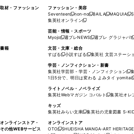
で
開
で
い
し
い
い
ド
ン
ド
ン
取材・ファッション
ファッション・美容
開
く
開
ウ
い
ウ
ウ
ウ
ド
ウ
ド
Seventeen
non-no
BAILA
MAQUIA
S
く
く
新
新
新
新
ィ
ウ
ィ
ィ
で
ウ
で
ウ
集英社オンライン
し
新
し
し
し
ン
ィ
ン
ン
開
で
開
で
い
し
い
い
い
ド
ン
ド
ド
芸能・情報・スポーツ
く
開
く
開
ウ
い
ウ
ウ
ウ
ウ
ド
ウ
ウ
Myojo
週プレNEWS
週プレ グラジャパ!
く
く
新
新
新
ィ
ウ
ィ
ィ
ィ
で
ウ
で
で
し
し
ン
ィ
ン
ン
ン
書籍
文芸・文庫・総合
開
で
開
開
い
い
ド
ン
ド
ド
ド
すばる
小説すばる
集英社 文芸ステーシ
く
開
く
く
新
新
ウ
ウ
ウ
ド
ウ
ウ
ウ
く
し
し
ィ
ィ
学芸・ノンフィクション・新書
で
ウ
で
で
で
い
い
ン
ン
集英社学芸部 - 学芸・ノンフィクション
開
で
開
開
開
新
ウ
ウ
ド
ド
1日5分で、明日は変わる よみタイ yomitai
く
開
く
く
く
し
新
ィ
ィ
ウ
ウ
く
い
ン
ン
ライトノベル・ノベライズ
で
で
ウ
ド
ド
集英社Webマガジン コバルト
集英社オレ
開
開
新
ィ
ウ
ウ
く
く
し
ン
キッズ
で
で
い
ド
集英社みらい文庫
集英社の児童図書 S-KID
開
開
新
ウ
ウ
く
く
し
ィ
オンラインストア・
オンラインストア
で
い
ン
その他WEBサービス
OTO
SHUEISHA MANGA-ART HERITAGE
開
新
ウ
ド