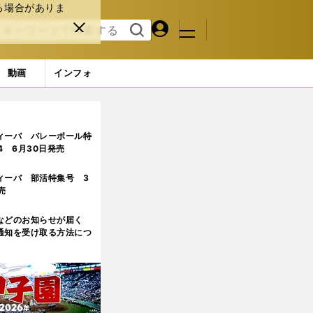
る場合がありま
マイペ
閉じ
検索
メニュ
ー
る
す
ジ
る
動画
インフォ
ィーバ バレーボール特
.4 6月30日発売
ィーバ 部活特集号 3
売
などのお知らせが届く
通知を受け取る方法につ