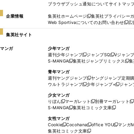
ブラウザプッシュ通知について
サイトマッ
企業情報
集英社ホームページ
集英社プライバシー
新
Web Sportivaについてのお問い合わせ
広
し
新
い
し
集英社サイト
ウ
い
ィ
ウ
マンガ
少年マンガ
ン
ィ
週刊少年ジャンプ
ジャンプSQ
Vジャン
ド
ン
新
新
S-MANGA
集英社ジャンプリミックス
集
ウ
ド
新
し
し
新
で
ウ
し
い
い
し
青年マンガ
開
で
い
ウ
ウ
い
週刊ヤングジャンプ
ヤングジャンプ定期
新
く
開
ウ
ィ
ィ
ウ
ウルトラジャンプ
少年ジャンプ+
ジャン
新
し
新
く
ィ
ン
ン
ィ
し
い
し
ン
ド
ド
ン
少女マンガ
い
ウ
い
ド
ウ
ウ
ド
りぼん
マーガレット
別冊マーガレット
新
新
新
ウ
ィ
ウ
ウ
で
で
ウ
S-MANGA
集英社コミック文庫
し
新
し
新
ィ
ン
ィ
で
開
開
で
い
し
い
し
ン
ド
ン
女性マンガ
開
く
く
開
ウ
い
ウ
い
ド
ウ
ド
Cookie
Cocohana
office YOU
マンガM
く
く
新
新
新
ィ
ウ
ィ
ウ
ウ
で
ウ
集英社コミック文庫
し
新
し
し
ン
ィ
ン
ィ