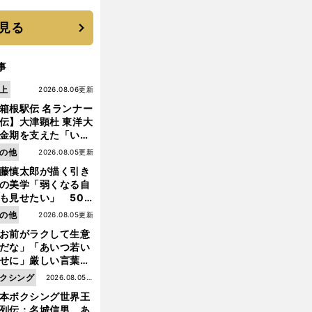
優勝校はここだ！
見る
事
上
2026.08.06更新
箱根駅伝 名ランナー
伝】大津顕杜 東洋大
金期を支えた「いぶ
銀」の存在 最後は同
の他
2026.08.05更新
の設楽兄弟も受賞で
藤慎太郎が描く引き
なかった金栗杯に輝
の美学「弱くなる自
も見せたい」 50
の競輪人生に影響を
の他
2026.08.05更新
える伏見俊昭の死に
お前がラクして生意
言及
だな」「あいつ若い
せに」厳しい言葉を
びせられるも佐藤慎
クシング
2026.08.05更
郎が貫いた誇りとフ
本ボクシング世界王
新
ンへの思い
列伝：名城信男 あ