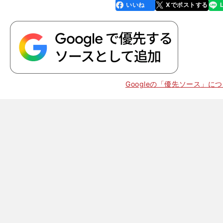
いいね
Xでポストする
line
faceboo
x
k
。
SP
Googleの「優先ソース」に