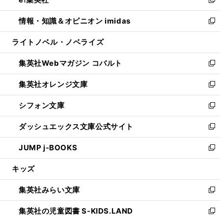
ド
ィ
い
新
開
ウ
ン
ウ
し
情報・知識＆オピニオン imidas
く
で
ド
ィ
い
新
開
ウ
ン
ウ
し
ライトノベル・ノベライズ
く
で
ド
ィ
い
開
ウ
ン
ウ
集英社Webマガジン コバルト
く
で
ド
ィ
新
開
ウ
ン
し
集英社オレンジ文庫
く
で
ド
い
新
開
ウ
ウ
し
シフォン文庫
く
で
ィ
い
新
開
ン
ウ
し
ダッシュエックス文庫公式サイト
く
ド
ィ
い
新
ウ
ン
ウ
し
JUMP j-BOOKS
で
ド
ィ
い
新
開
ウ
ン
ウ
し
キッズ
く
で
ド
ィ
い
開
ウ
ン
ウ
集英社みらい文庫
く
で
ド
ィ
新
開
ウ
ン
し
集英社の児童図書 S-KIDS.LAND
く
で
ド
い
新