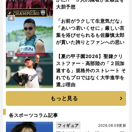
大胆予想
4
「お前がラクして生意気だな」
「あいつ若いくせに」厳しい言
葉を浴びせられるも佐藤慎太郎
が貫いた誇りとファンへの思い
5
【夏の甲子園2026】聖隷クリ
ストファー・高部陸の「２回加
速する」規格外のストレート そ
れでもプロではなく大学進学を
選ぶ理由
もっと見る
各スポーツコラム記事
フィギュア
2026.08.08更新