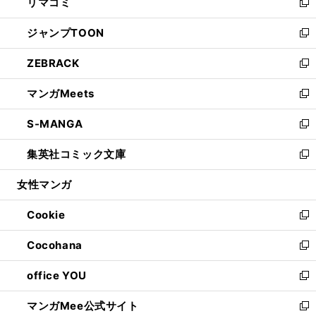
リマコミ
で
ド
ィ
い
新
開
ウ
ン
ウ
し
ジャンプTOON
く
で
ド
ィ
い
新
開
ウ
ン
ウ
し
ZEBRACK
く
で
ド
ィ
い
新
開
ウ
ン
ウ
し
マンガMeets
く
で
ド
ィ
い
新
開
ウ
ン
ウ
し
S-MANGA
く
で
ド
ィ
い
新
開
ウ
ン
ウ
し
集英社コミック文庫
く
で
ド
ィ
い
新
開
ウ
ン
ウ
し
女性マンガ
く
で
ド
ィ
い
開
ウ
ン
ウ
Cookie
く
で
ド
ィ
新
開
ウ
ン
し
Cocohana
く
で
ド
い
新
開
ウ
ウ
し
office YOU
く
で
ィ
い
新
開
ン
ウ
し
マンガMee公式サイト
く
ド
ィ
い
新