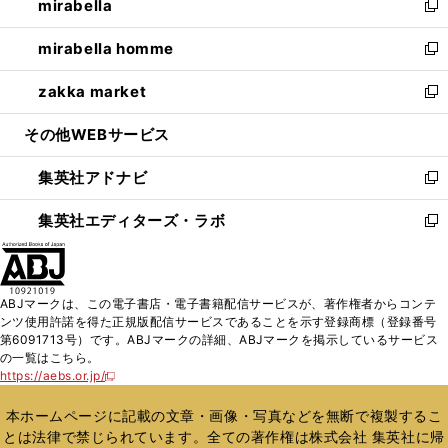
mirabella
く
で
ド
ィ
い
新
開
ウ
ン
ウ
し
mirabella homme
く
で
ド
ィ
い
新
開
ウ
ン
ウ
し
zakka market
く
で
ド
ィ
い
新
開
ウ
ン
ウ
し
その他WEBサービス
く
で
ド
ィ
い
開
ウ
ン
ウ
集英社アドナビ
く
で
ド
ィ
新
開
ウ
ン
し
集英社エディターズ・ラボ
く
で
ド
い
新
開
ウ
ウ
し
く
で
ィ
い
開
ン
ウ
ABJマークは、この電子書店・電子書籍配信サービスが、著作権者からコンテ
く
ド
ィ
ンツ使用許諾を得た正規版配信サービスであることを示す登録商標（登録番号
ウ
ン
第6091713号）です。ABJマークの詳細、ABJマークを掲示しているサービス
で
ド
の一覧はこちら。
開
ウ
https://aebs.or.jp/
新
く
で
し
い
開
本ホームページに記載の文章・画像・写真などを無断で複製するこ
ウ
く
とは法律で禁じられています。全ての著作権は株式会社 集英社に帰
ィ