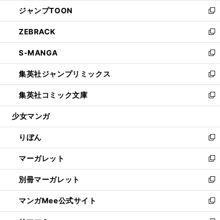
ウ
ン
ウ
し
ジャンプTOON
く
で
ド
ィ
い
新
開
ウ
ン
ウ
し
ZEBRACK
く
で
ド
ィ
い
新
開
ウ
ン
ウ
し
S-MANGA
く
で
ド
ィ
い
新
開
ウ
ン
ウ
し
集英社ジャンプリミックス
く
で
ド
ィ
い
新
開
ウ
ン
ウ
し
集英社コミック文庫
く
で
ド
ィ
い
新
開
ウ
ン
ウ
し
少女マンガ
く
で
ド
ィ
い
開
ウ
ン
ウ
りぼん
く
で
ド
ィ
新
開
ウ
ン
し
マーガレット
く
で
ド
い
新
開
ウ
ウ
し
別冊マーガレット
く
で
ィ
い
新
開
ン
ウ
し
マンガMee公式サイト
く
ド
ィ
い
新
ウ
ン
ウ
し