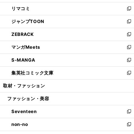
ウ
ン
ウ
し
リマコミ
で
ド
ィ
い
新
開
ウ
ン
ウ
し
ジャンプTOON
く
で
ド
ィ
い
新
開
ウ
ン
ウ
し
ZEBRACK
く
で
ド
ィ
い
新
開
ウ
ン
ウ
し
マンガMeets
く
で
ド
ィ
い
新
開
ウ
ン
ウ
し
S-MANGA
く
で
ド
ィ
い
新
開
ウ
ン
ウ
し
集英社コミック文庫
く
で
ド
ィ
い
新
開
ウ
ン
ウ
し
取材・ファッション
く
で
ド
ィ
い
開
ウ
ン
ウ
ファッション・美容
く
で
ド
ィ
開
ウ
ン
Seventeen
く
で
ド
新
開
ウ
し
non-no
く
で
い
新
開
ウ
し