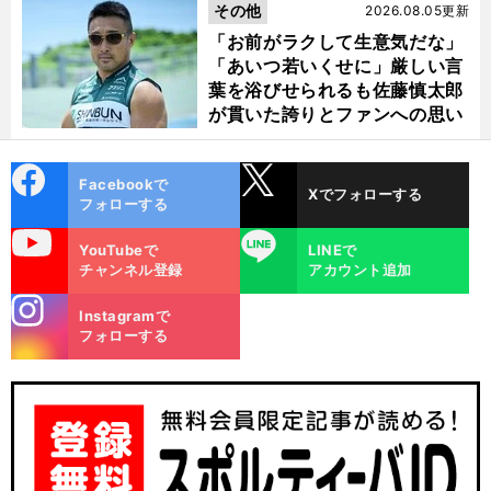
その他
2026.08.05更新
「お前がラクして生意気だな」
「あいつ若いくせに」厳しい言
葉を浴びせられるも佐藤慎太郎
が貫いた誇りとファンへの思い
cebo
X
Facebookで
Xでフォローする
ok
フォローする
uTube
LINE
YouTubeで
LINEで
チャンネル登録
アカウント追加
stagra
Instagramで
m
フォローする