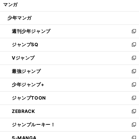
く/
マンガ
ド
閉
ウ
じ
少年マンガ
で
る
開
週刊少年ジャンプ
く
新
し
ジャンプSQ
い
新
ウ
し
Vジャンプ
ィ
い
新
ン
ウ
し
最強ジャンプ
ド
ィ
い
新
ウ
ン
ウ
し
少年ジャンプ+
で
ド
ィ
い
新
開
ウ
ン
ウ
し
ジャンプTOON
く
で
ド
ィ
い
新
開
ウ
ン
ウ
し
ZEBRACK
く
で
ド
ィ
い
新
開
ウ
ン
ウ
し
ジャンプルーキー！
く
で
ド
ィ
い
新
開
ウ
ン
ウ
し
S-MANGA
く
で
ド
ィ
い