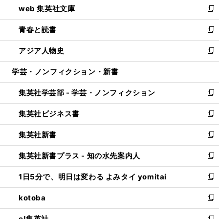
web 集英社文庫
ド
ィ
い
新
ウ
ン
ウ
し
青春と読書
で
ド
ィ
い
新
開
ウ
ン
ウ
し
アジア人物史
く
で
ド
ィ
い
新
開
ウ
ン
ウ
し
学芸・ノンフィクション・新書
く
で
ド
ィ
い
開
ウ
ン
ウ
集英社学芸部 - 学芸・ノンフィクション
く
で
ド
ィ
新
開
ウ
ン
し
集英社ビジネス書
く
で
ド
い
新
開
ウ
ウ
し
集英社新書
く
で
ィ
い
新
開
ン
ウ
し
集英社新書プラス - 知の水先案内人
く
ド
ィ
い
新
ウ
ン
ウ
し
1日5分で、明日は変わる よみタイ yomitai
で
ド
ィ
い
新
開
ウ
ン
ウ
し
kotoba
く
で
ド
ィ
い
新
開
ウ
ン
ウ
し
e!集英社
く
で