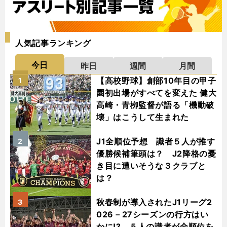
人気記事ランキング
今日
昨日
週間
月間
【高校野球】創部10年目の甲子
1
園初出場がすべてを変えた 健大
高崎・青栁監督が語る「機動破
壊」はこうして生まれた
J1全順位予想 識者５人が推す
2
優勝候補筆頭は？ J2降格の憂
き目に遭いそうな３クラブと
は？
秋春制が導入されたJ1リーグ2
3
026－27シーズンの行方はい
かに!? ５人の識者が全順位を