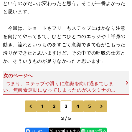
というのがだいぶ変わったと思う。そこが一番よかった
と思います。
今回は、ショートもフリーもステップにはかなり注意
を向けてやってきて、ひとつひとつのエッジや上半身の
動き、流れというものをすごく意識できて心がこもった
滑りができたと思いますけど、その中での呼吸の仕方と
か、そういうものが足りなかったと思います」
次のページへ
つまり、ステップや滑りに意識を向け過ぎてしま
い、無酸素運動になってしまったのがスタミナのロ
スにつながったのではないか、ということだ。 さ
らに、ジャンプもほとんどが少し詰まった感じにな
次
1
2
3
4
5
のページへ
のページへ
ってしまい、着氷
前
3 / 5
いいね
Xでポストする
LINEで送る
line
faceboo
x