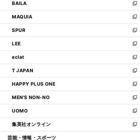
BAILA
く
ィ
い
新
ン
ウ
し
MAQUIA
ド
ィ
い
新
ウ
ン
ウ
し
SPUR
で
ド
ィ
い
新
開
ウ
ン
ウ
し
LEE
く
で
ド
ィ
い
新
開
ウ
ン
ウ
し
eclat
く
で
ド
ィ
い
新
開
ウ
ン
ウ
し
T JAPAN
く
で
ド
ィ
い
新
開
ウ
ン
ウ
し
HAPPY PLUS ONE
く
で
ド
ィ
い
新
開
ウ
ン
ウ
し
MEN'S NON-NO
く
で
ド
ィ
い
新
開
ウ
ン
ウ
し
UOMO
く
で
ド
ィ
い
新
開
ウ
ン
ウ
し
集英社オンライン
く
で
ド
ィ
い
新
開
ウ
ン
ウ
し
芸能・情報・スポーツ
く
で
ド
ィ
い