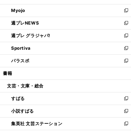
開
ウ
ン
ウ
Myojo
く
で
ド
ィ
新
開
ウ
ン
し
週プレNEWS
く
で
ド
い
新
開
ウ
ウ
し
週プレ グラジャパ!
く
で
ィ
い
新
開
ン
ウ
し
Sportiva
く
ド
ィ
い
新
ウ
ン
ウ
し
パラスポ
で
ド
ィ
い
新
開
ウ
ン
ウ
し
書籍
く
で
ド
ィ
い
開
ウ
ン
ウ
文芸・文庫・総合
く
で
ド
ィ
開
ウ
ン
すばる
く
で
ド
新
開
ウ
し
小説すばる
く
で
い
新
開
ウ
し
集英社 文芸ステーション
く
ィ
い
新
ン
ウ
し