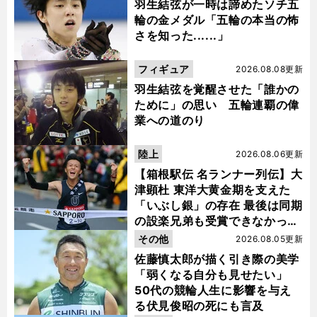
羽生結弦が一時は諦めたソチ五
輪の金メダル「五輪の本当の怖
さを知った......」
フィギュア
2026.08.08更新
羽生結弦を覚醒させた「誰かの
ために」の思い 五輪連覇の偉
業への道のり
陸上
2026.08.06更新
【箱根駅伝 名ランナー列伝】大
津顕杜 東洋大黄金期を支えた
「いぶし銀」の存在 最後は同期
の設楽兄弟も受賞できなかった
金栗杯に輝く
その他
2026.08.05更新
佐藤慎太郎が描く引き際の美学
「弱くなる自分も見せたい」
50代の競輪人生に影響を与え
る伏見俊昭の死にも言及