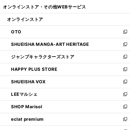
開
ウ
ウ
し
オンラインストア・
その他WEBサービス
く
で
ィ
い
開
ン
ウ
オンラインストア
く
ド
ィ
ウ
ン
OTO
で
ド
新
開
ウ
し
SHUEISHA MANGA-ART HERITAGE
く
で
い
新
開
ウ
し
ジャンプキャラクターズストア
く
ィ
い
新
ン
ウ
し
HAPPY PLUS STORE
ド
ィ
い
新
ウ
ン
ウ
し
SHUEISHA VOX
で
ド
ィ
い
新
開
ウ
ン
ウ
し
LEEマルシェ
く
で
ド
ィ
い
新
開
ウ
ン
ウ
し
SHOP Marisol
く
で
ド
ィ
い
新
開
ウ
ン
ウ
し
eclat premium
く
で
ド
ィ
い
新
開
ウ
ン
ウ
し