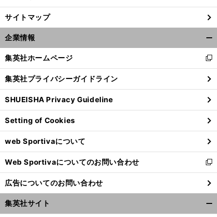
サイトマップ
企業情報
開
く/
集英社ホームページ
新
閉
し
じ
集英社プライバシーガイドライン
い
る
ウ
SHUEISHA Privacy Guideline
ィ
ン
Setting of Cookies
ド
前
ウ
へ
web Sportivaについて
で
開
Web Sportivaについてのお問い合わせ
く
新
し
広告についてのお問い合わせ
い
ウ
集英社サイト
ィ
開
ン