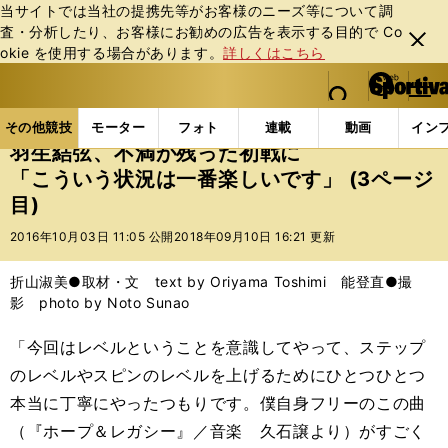
当サイトでは当社の提携先等がお客様のニーズ等について調
査・分析したり、お客様にお勧めの広告を表⽰する⽬的で Co
閉じ
okie を使⽤する場合があります。
詳しくはこちら
る
マイペ
web Sportiva (webスポルティーバ)
検索
メニュ
we
ー
その他競技の記事一覧
フィギュア
羽生結弦、不満
b
ジ
その他競技
モーター
フォト
連載
動画
イン
ス
羽生結弦、不満が残った初戦に
ポ
「こういう状況は一番楽しいです」 (3ページ
ル
目)
テ
ィ
2016年10月03日 11:05 公開
2018年09月10日 16:21 更新
ー
バ
折山淑美●取材・文 text by Oriyama Toshimi 能登直●撮
影 photo by Noto Sunao
「今回はレベルということを意識してやって、ステップ
のレベルやスピンのレベルを上げるためにひとつひとつ
本当に丁寧にやったつもりです。僕自身フリーのこの曲
（『ホープ＆レガシー』／音楽 久石譲より）がすごく