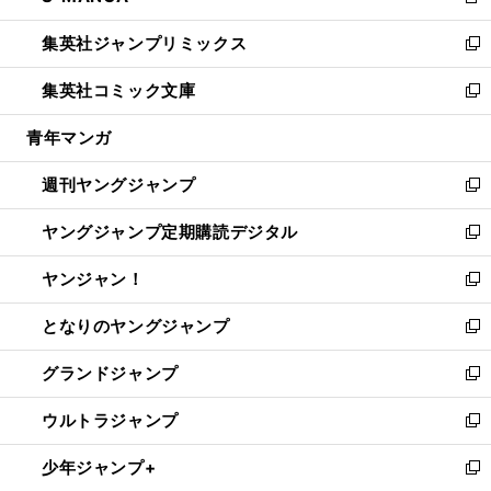
新
開
ウ
ン
ウ
し
集英社ジャンプリミックス
く
で
ド
ィ
い
新
開
ウ
ン
ウ
し
集英社コミック文庫
く
で
ド
ィ
い
新
開
ウ
ン
ウ
し
青年マンガ
く
で
ド
ィ
い
開
ウ
ン
ウ
週刊ヤングジャンプ
く
で
ド
ィ
新
開
ウ
ン
し
ヤングジャンプ定期購読デジタル
く
で
ド
い
新
開
ウ
ウ
し
ヤンジャン！
く
で
ィ
い
新
開
ン
ウ
し
となりのヤングジャンプ
く
ド
ィ
い
新
ウ
ン
ウ
し
グランドジャンプ
で
ド
ィ
い
新
開
ウ
ン
ウ
し
ウルトラジャンプ
く
で
ド
ィ
い
新
開
ウ
ン
ウ
し
少年ジャンプ+
く
で
ド
ィ
い
新
開