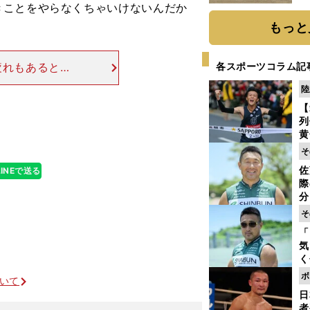
きことをやらなくちゃいけないんだか
だ
もっと
疲れもあるとい
各スポーツコラム記
」という焦りの
陸
た。特に四大陸
【
列
黄
し
そ
期
佐
LINEで送る
き
際
く
分
代
そ
与
「
も
気
く
浴
ボ
ついて
太
日
ァ
者