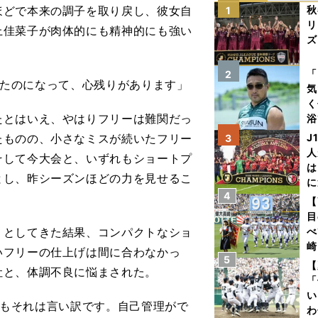
ほどで本来の調子を取り戻し、彼女自
秋
1
リ
上佳菜子が肉体的にも精神的にも強い
ズ
を
「
2
できたのになって、心残りがあります」
気
く
とはいえ、やはりフリーは難関だっ
浴
太
たものの、小さなミスが続いたフリー
J
3
ァ
人
そして今大会と、いずれもショートプ
は
とし、昨シーズンほどの力を見せるこ
に
4
と
【
目
としてきた結果、コンパクトなショ
べ
崎
いフリーの仕上げは間に合わなかっ
5
「
【
吐と、体調不良に悩まされた。
て
「
い
。でもそれは言い訳です。自己管理がで
わ