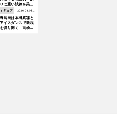
前
りに重い試練を乗り
へ
え「大胆さ」と「巧
ィギュア
2026.08.03更
」で築いた時代
野昌磨は本田真凜と
新
アイスダンスで新境
を切り開く 高橋大
の証言とも重なる課
と楽しさ