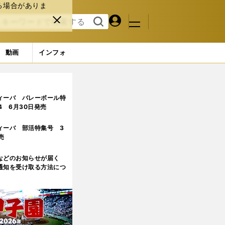
る場合がありま
マイペ
閉じ
検索
メニュ
ー
る
す
ジ
る
動画
インフォ
ィーバ バレーボール特
.4 6月30日発売
ィーバ 部活特集号 3
売
などのお知らせが届く
通知を受け取る方法につ