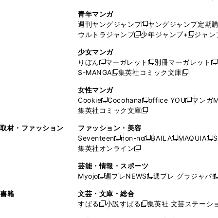
で
ウ
し
い
い
し
青年マンガ
開
で
い
ウ
ウ
い
週刊ヤングジャンプ
ヤングジャンプ定期
新
く
開
ウ
ィ
ィ
ウ
ウルトラジャンプ
少年ジャンプ+
ジャン
新
し
新
く
ィ
ン
ン
ィ
し
い
し
ン
ド
ド
ン
少女マンガ
い
ウ
い
ド
ウ
ウ
ド
りぼん
マーガレット
別冊マーガレット
新
新
新
ウ
ィ
ウ
ウ
で
で
ウ
S-MANGA
集英社コミック文庫
し
新
し
新
ィ
ン
ィ
で
開
開
で
い
し
い
し
ン
ド
ン
女性マンガ
開
く
く
開
ウ
い
ウ
い
ド
ウ
ド
Cookie
Cocohana
office YOU
マンガM
く
く
新
新
新
ィ
ウ
ィ
ウ
ウ
で
ウ
集英社コミック文庫
し
新
し
し
ン
ィ
ン
ィ
で
開
で
い
し
い
い
ド
ン
ド
ン
取材・ファッション
ファッション・美容
開
く
開
ウ
い
ウ
ウ
ウ
ド
ウ
ド
Seventeen
non-no
BAILA
MAQUIA
S
く
く
新
新
新
新
ィ
ウ
ィ
ィ
で
ウ
で
ウ
集英社オンライン
し
新
し
し
し
ン
ィ
ン
ン
開
で
開
で
い
し
い
い
い
ド
ン
ド
ド
芸能・情報・スポーツ
く
開
く
開
ウ
い
ウ
ウ
ウ
ウ
ド
ウ
ウ
Myojo
週プレNEWS
週プレ グラジャパ!
く
く
新
新
新
ィ
ウ
ィ
ィ
ィ
で
ウ
で
で
し
し
ン
ィ
ン
ン
ン
書籍
文芸・文庫・総合
開
で
開
開
い
い
ド
ン
ド
ド
ド
すばる
小説すばる
集英社 文芸ステーシ
く
開
く
く
新
新
ウ
ウ
ウ
ド
ウ
ウ
ウ
く
し
し