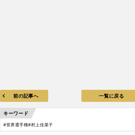
。
金
3
前の記事へ
一覧に戻る
キーワード
#世界選手権
#村上佳菜子