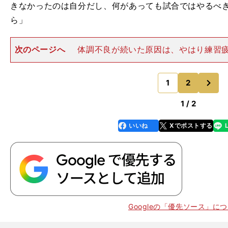
きなかったのは自分だし、何があっても試合ではやるべ
ら」
次のページへ
体調不良が続いた原因は、やはり練習
う。村上本人も、山田満知子コーチも、「やらなきゃ！
気持ちが募るなか、かなり中身の濃い練習をこなしてき
次
後の練習は、村上が「かな
1
2
のページへ
1 / 2
いいね
Xでポストする
line
faceboo
x
k
Googleの「優先ソース」に