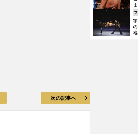
」
ま
越
フ
さ
宇
の
地
輔
題
次の記事へ