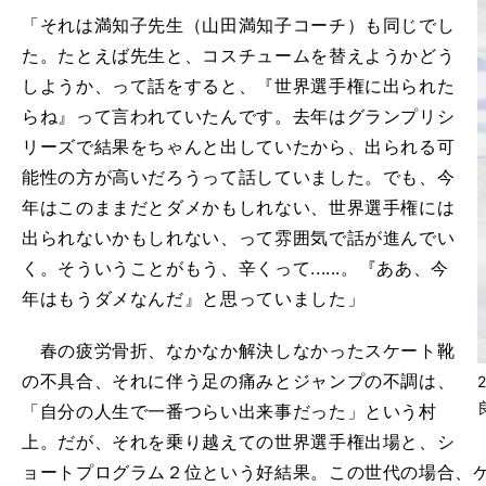
「それは満知子先生（山田満知子コーチ）も同じでし
た。たとえば先生と、コスチュームを替えようかどう
しようか、って話をすると、『世界選手権に出られた
らね』って言われていたんです。去年はグランプリシ
リーズで結果をちゃんと出していたから、出られる可
能性の方が高いだろうって話していました。でも、今
年はこのままだとダメかもしれない、世界選手権には
出られないかもしれない、って雰囲気で話が進んでい
く。そういうことがもう、辛くって......。『ああ、今
年はもうダメなんだ』と思っていました」
春の疲労骨折、なかなか解決しなかったスケート靴
の不具合、それに伴う足の痛みとジャンプの不調は、
「自分の人生で一番つらい出来事だった」という村
上。だが、それを乗り越えての世界選手権出場と、シ
ョートプログラム２位という好結果。この世代の場合、