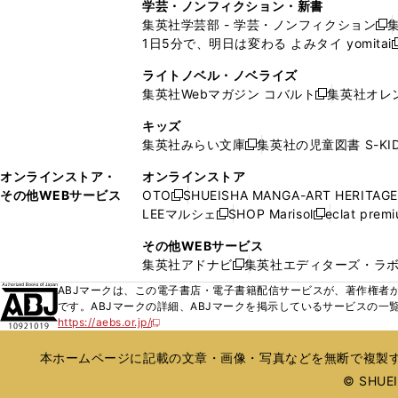
ィ
ィ
学芸・ノンフィクション・新書
で
ウ
で
で
で
い
い
ン
ン
集英社学芸部 - 学芸・ノンフィクション
開
で
開
開
開
新
ウ
ウ
ド
ド
1日5分で、明日は変わる よみタイ yomitai
く
開
く
く
く
し
新
ィ
ィ
ウ
ウ
く
い
ン
ン
ライトノベル・ノベライズ
で
で
ウ
ド
ド
集英社Webマガジン コバルト
集英社オレ
開
開
新
ィ
ウ
ウ
く
く
し
ン
キッズ
で
で
い
ド
集英社みらい文庫
集英社の児童図書 S-KID
開
開
新
ウ
ウ
く
く
し
ィ
オンラインストア・
オンラインストア
で
い
ン
その他WEBサービス
OTO
SHUEISHA MANGA-ART HERITAGE
開
新
ウ
ド
LEEマルシェ
SHOP Marisol
eclat prem
く
し
新
新
ィ
ウ
い
し
し
ン
その他WEBサービス
で
ウ
い
い
ド
集英社アドナビ
集英社エディターズ・ラ
開
新
ィ
ウ
ウ
ウ
く
し
ABJマークは、この電子書店・電子書籍配信サービスが、著作権者か
ン
ィ
ィ
で
い
です。ABJマークの詳細、ABJマークを掲示しているサービスの一
ド
ン
ン
開
https://aebs.or.jp/
ウ
新
ウ
ド
ド
く
し
ィ
で
ウ
ウ
い
本ホームページに記載の文章・画像・写真などを無断で複製す
ン
開
で
で
ウ
ド
© SHUEIS
ィ
く
開
開
ン