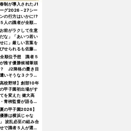
春制が導入されたJ1
ーグ2026－27シー
ンの行方はいかに!?
５人の識者が全順位
大胆予想
お前がラクして生意
だな」「あいつ若い
せに」厳しい言葉を
びせられるも佐藤慎
郎が貫いた誇りとフ
1全順位予想 識者５
ンへの思い
が推す優勝候補筆頭
？ J2降格の憂き目
遭いそうな３クラブ
は？
高校野球】創部10年
の甲子園初出場がす
てを変えた 健大高
・青栁監督が語る
機動破壊」はこうし
夏の甲子園2026】
生まれた
優勝は横浜じゃな
」 波乱必至の組み合
せで識者５人が選ん