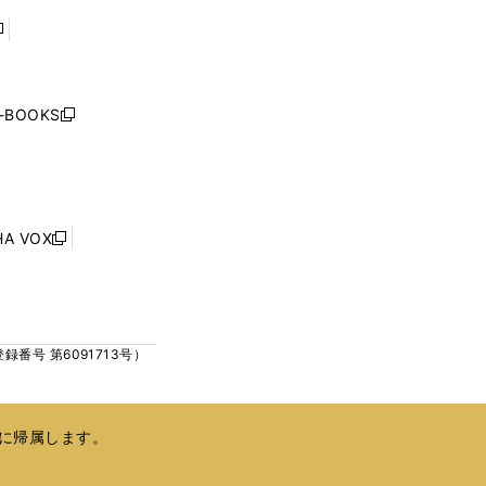
で
で
開
開
く
く
し
い
ウ
j-BOOKS
新
ィ
し
ン
い
ド
ウ
ウ
ィ
で
ン
HA VOX
開
新
ド
く
し
ウ
い
で
ウ
開
ィ
く
号 第6091713号）
ン
ド
ウ
で
に帰属します。
開
く