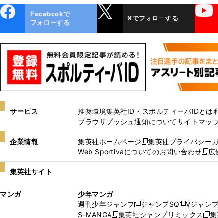
ebo
X
YouTube
Facebookで
Xでフォローする
ok
フォローする
サービス
推奨環境
集英社ID・スポルティーバIDとは
ブラウザプッシュ通知について
サイトマッ
企業情報
集英社ホームページ
集英社プライバシー
新
Web Sportivaについてのお問い合わせ
広
し
新
い
し
集英社サイト
ウ
い
ィ
ウ
マンガ
少年マンガ
ン
ィ
週刊少年ジャンプ
ジャンプSQ
Vジャン
ド
ン
新
新
S-MANGA
集英社ジャンプリミックス
集
ウ
ド
新
し
し
新