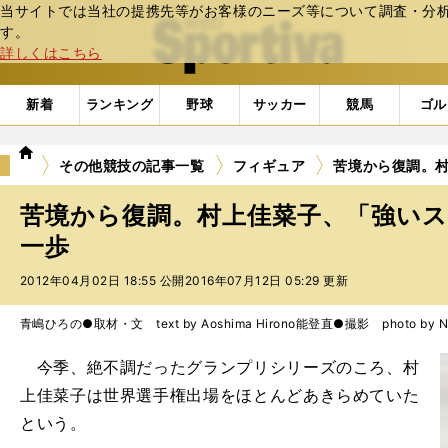
当サイトでは当社の提携先等がお客様のニーズ等について調査・分析し
web Sportiva (webスポルティーバ)
す。
詳しくはこちら
新着
ランキング
野球
サッカー
競馬
ゴル
we
その他競技の記事一覧
フィギュア
苦境から復調。
b
ス
苦境から復調。村上佳菜子、「強い
ポ
ル
一歩
テ
2012年04月02日 18:55 公開
2016年07月12日 05:29 更新
ィ
ー
バ
青嶋ひろの●取材・文 text by Aoshima Hirono
能登直●撮影 photo by Noto
今季、絶不調だったグランプリシリーズのころ、村
上佳菜子は世界選手権出場をほとんどあきらめていた
という。