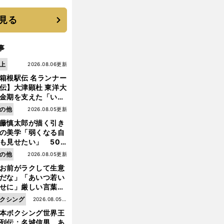
優勝校はここだ！
見る
事
上
2026.08.06更新
箱根駅伝 名ランナー
伝】大津顕杜 東洋大
金期を支えた「いぶ
銀」の存在 最後は同
の他
2026.08.05更新
の設楽兄弟も受賞で
藤慎太郎が描く引き
なかった金栗杯に輝
の美学「弱くなる自
も見せたい」 50
の競輪人生に影響を
の他
2026.08.05更新
える伏見俊昭の死に
お前がラクして生意
言及
だな」「あいつ若い
せに」厳しい言葉を
びせられるも佐藤慎
クシング
2026.08.05更
郎が貫いた誇りとフ
本ボクシング世界王
新
ンへの思い
列伝：名城信男 あ