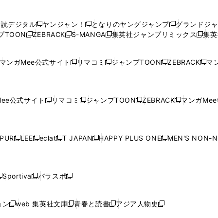
い
い
し
い
い
い
ウ
ウ
い
ウ
ウ
ウ
購読デジタル
ヤンジャン！
となりのヤングジャンプ
グランドジ
新
新
新
ィ
ィ
ウ
ィ
ィ
ィ
プTOON
ZEBRACK
S-MANGA
集英社ジャンプリミックス
集英
新
し
新
し
新
し
新
ン
ン
ィ
ン
ン
ン
し
い
し
い
し
い
し
ド
ド
ン
ド
ド
ド
い
ウ
い
ウ
い
ウ
い
ウ
ウ
ド
ウ
ウ
ウ
マンガMee公式サイト
リマコミ
ジャンプTOON
ZEBRACK
マン
新
新
新
新
ウ
ィ
ウ
ィ
ウ
ィ
ウ
で
で
ウ
で
で
で
し
し
し
し
し
ィ
ン
ィ
ン
ィ
ン
ィ
開
開
で
開
開
開
い
い
い
い
い
ン
ド
ン
ド
ン
ド
ン
く
く
開
く
く
く
ウ
ウ
ウ
ウ
ウ
ド
ウ
ド
ウ
ド
ウ
ド
ee公式サイト
リマコミ
ジャンプTOON
ZEBRACK
マンガMeet
く
新
新
新
新
ィ
ィ
ィ
ィ
ィ
ウ
で
ウ
で
ウ
で
ウ
し
し
し
し
ン
ン
ン
ン
ン
で
開
で
開
で
開
で
い
い
い
い
ド
ド
ド
ド
ド
開
く
開
く
開
く
開
ウ
ウ
ウ
ウ
ウ
ウ
ウ
ウ
ウ
PUR
LEE
eclat
T JAPAN
HAPPY PLUS ONE
MEN'S NON-
く
く
く
く
新
新
新
新
新
ィ
ィ
ィ
ィ
で
で
で
で
で
し
し
し
し
し
ン
ン
ン
ン
開
開
開
開
開
い
い
い
い
い
ド
ド
ド
ド
く
く
く
く
く
ウ
ウ
ウ
ウ
ウ
ウ
ウ
ウ
ウ
Sportiva
パラスポ
新
新
ィ
ィ
ィ
ィ
ィ
で
で
で
で
し
し
し
ン
ン
ン
ン
ン
開
開
開
開
い
い
い
ド
ド
ド
ド
ド
ョン
web 集英社文庫
青春と読書
アジア人物史
く
く
く
く
新
新
新
新
ウ
ウ
ウ
ウ
ウ
ウ
ウ
ウ
し
し
し
し