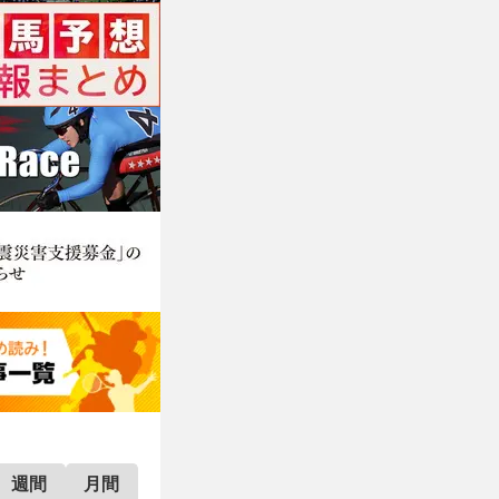
週間
月間