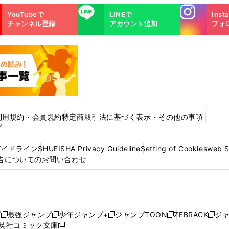
Instagra
LINE
YouTubeで
LINEで
Inst
m
チャンネル登録
アカウント追加
フォ
利用規約・会員規約
特定商取引法に基づく表示・その他の事項
プ
ガイドライン
SHUEISHA Privacy Guideline
Setting of Cookies
web 
告についてのお問い合わせ
プ
最強ジャンプ
少年ジャンプ+
ジャンプTOON
ZEBRACK
ジ
新
新
新
新
新
英社コミック文庫
し
新
し
し
し
し