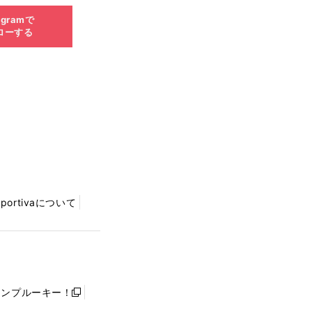
agramで
ローする
Sportivaについて
ャンプルーキー！
新
し