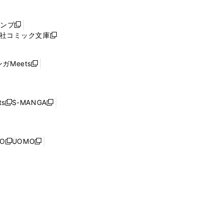
い
ウ
ャンプ
新
ィ
社コミック文庫
し
新
ン
い
し
ド
ウ
い
ウ
ガMeets
新
ィ
ウ
で
し
ン
ィ
開
い
ド
ン
く
ウ
ウ
ド
s
S-MANGA
新
新
ィ
で
ウ
し
し
ン
開
で
い
い
ド
く
開
ウ
ウ
ウ
NO
UOMO
く
新
新
ィ
ィ
で
し
し
ン
ン
開
い
い
ド
ド
く
ウ
ウ
ウ
ウ
ィ
ィ
で
で
ン
ン
開
開
ド
ド
く
く
ウ
ウ