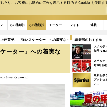
たり、お客様にお勧めの広告を表⽰する⽬的で Cookie を使⽤す
フ
その他球技
その他競技
モーター
フォト
連載
村上佳菜子、「強いスケーター」への着実な一歩
編集部のおすすめ
スポルテ
スケーター」への着実な
集号 Vol
スポルテ
月16日発
最新記事
 Sunao(a presto)
プッシュ
いて