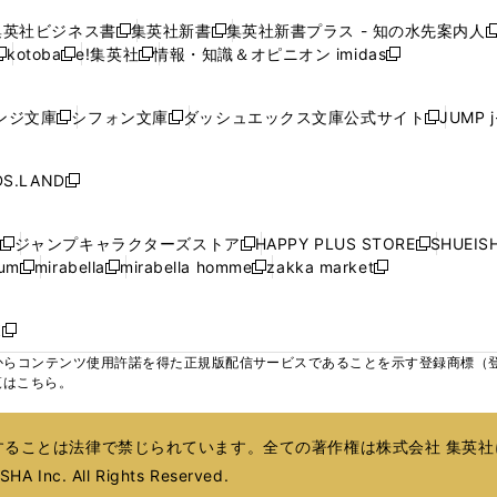
ィ
ィ
ィ
で
で
で
で
で
い
い
い
い
ン
ン
ン
集英社ビジネス書
集英社新書
集英社新書プラス - 知の水先案内人
開
開
開
開
開
新
新
新
ウ
ウ
ウ
ウ
ド
ド
ド
kotoba
e!集英社
情報・知識＆オピニオン imidas
く
く
く
く
く
新
し
新
し
新
ィ
ィ
ィ
ィ
ウ
ウ
ウ
し
し
い
し
い
し
ン
ン
ン
ン
で
で
で
い
い
ウ
い
ウ
い
ド
ド
ド
ド
ンジ文庫
シフォン文庫
ダッシュエックス文庫公式サイト
JUMP 
開
開
開
新
新
新
ウ
ウ
ィ
ウ
ィ
ウ
ウ
ウ
ウ
ウ
く
く
く
し
し
し
ィ
ィ
ン
ィ
ン
ィ
で
で
で
で
い
い
い
ン
ン
ド
ン
ド
ン
S.LAND
開
開
開
開
新
ウ
ウ
ウ
ド
ド
ウ
ド
ウ
ド
く
く
く
く
し
ィ
ィ
ィ
ウ
ウ
で
ウ
で
ウ
い
ン
ン
ン
ジャンプキャラクターズストア
HAPPY PLUS STORE
SHUEIS
で
で
開
で
開
で
新
新
新
ウ
ド
ド
ド
ium
mirabella
mirabella homme
zakka market
開
開
く
開
く
開
し
新
新
新
し
新
し
ィ
ウ
ウ
ウ
く
く
く
く
い
し
し
い
し
し
い
ン
で
で
で
ウ
い
い
ウ
い
い
ウ
ド
ボ
開
開
開
新
ィ
ウ
ウ
ィ
ウ
ウ
ィ
ウ
く
く
く
し
らコンテンツ使用許諾を得た正規版配信サービスであることを示す登録商標（登録番
ン
ィ
ィ
ン
ィ
ィ
ン
で
い
覧はこちら。
ド
ン
ン
ド
ン
ン
ド
開
ウ
ウ
ド
ド
ウ
ド
ド
ウ
く
ィ
で
ウ
ウ
で
ウ
ウ
で
ることは法律で禁じられています。全ての著作権は株式会社 集英社
ン
開
で
で
開
で
で
開
ド
HA Inc. All Rights Reserved.
く
開
開
く
開
開
く