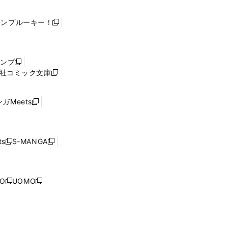
ャンプルーキー！
新
し
い
ウ
ャンプ
新
ィ
社コミック文庫
し
新
ン
い
し
ド
ウ
い
ウ
ガMeets
新
ィ
ウ
で
し
ン
ィ
開
い
ド
ン
く
ウ
ウ
ド
s
S-MANGA
新
新
ィ
で
ウ
し
し
ン
開
で
い
い
ド
く
開
ウ
ウ
ウ
NO
UOMO
く
新
新
ィ
ィ
で
し
し
ン
ン
開
い
い
ド
ド
く
ウ
ウ
ウ
ウ
ィ
ィ