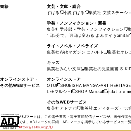
で
ウ
で
で
し
し
ン
ィ
ン
ン
ン
書籍
文芸・文庫・総合
開
で
開
開
い
い
ド
ン
ド
ド
ド
すばる
小説すばる
集英社 文芸ステーシ
く
開
く
く
新
新
ウ
ウ
ウ
ド
ウ
ウ
ウ
く
し
し
ィ
ィ
学芸・ノンフィクション・新書
で
ウ
で
で
で
い
い
ン
ン
集英社学芸部 - 学芸・ノンフィクション
開
で
開
開
開
新
ウ
ウ
ド
ド
1日5分で、明日は変わる よみタイ yomitai
く
開
く
く
く
し
新
ィ
ィ
ウ
ウ
く
い
ン
ン
ライトノベル・ノベライズ
で
で
ウ
ド
ド
集英社Webマガジン コバルト
集英社オレ
開
開
新
ィ
ウ
ウ
く
く
し
ン
キッズ
で
で
い
ド
集英社みらい文庫
集英社の児童図書 S-KID
開
開
新
ウ
ウ
く
く
し
ィ
オンラインストア・
オンラインストア
で
い
ン
その他WEBサービス
OTO
SHUEISHA MANGA-ART HERITAGE
開
新
ウ
ド
LEEマルシェ
SHOP Marisol
eclat prem
く
し
新
新
ィ
ウ
い
し
し
ン
その他WEBサービス
で
ウ
い
い
ド
集英社アドナビ
集英社エディターズ・ラ
開
新
ィ
ウ
ウ
ウ
く
し
ABJマークは、この電子書店・電子書籍配信サービスが、著作権者か
ン
ィ
ィ
で
い
です。ABJマークの詳細、ABJマークを掲示しているサービスの一
ド
ン
ン
開
https://aebs.or.jp/
ウ
新
ウ
ド
ド