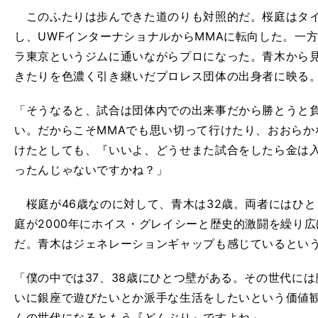
このふたりは歩んできた道のりも対照的だ。桜庭はタイ
し、UWFインターナショナルからMMAに転向した。一
ラ東京というジムに通いながらプロになった。青木から
きたりを色濃く引き継いだプロレス団体の出身者に映る
「そうなると、試合は団体内での出来事だから勝とうと
い。だからこそMMAでも思い切って行けたり、おおらか
けたとしても、『いいよ、どうせまた試合をしたら金は
ったんじゃないですかね？」
桜庭が46歳なのに対して、青木は32歳。両者にはひ
庭が2000年にホイス・グレイシーと歴史的激闘を繰り
だ。青木はジェネレーションギャップも感じているとい
「僕の中では37、38歳にひとつ壁がある。その世代に
いに銀座で遊びたいとか派手な生活をしたいという価値
んの世代になるともう『どんぶり』ですよね」