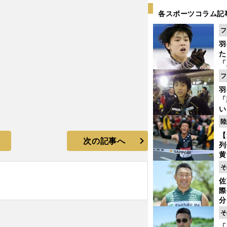
各スポーツコラム記
フ
羽
た
「
知
フ
羽
「
い
の
陸
【
次の記事へ
列
黄
し
そ
期
佐
き
際
く
分
代
そ
与
「