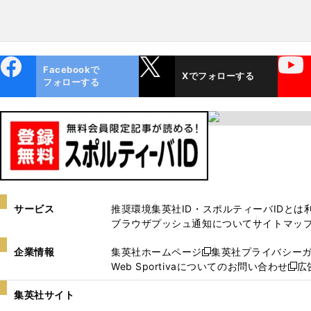
ebo
X
YouTube
Facebookで
Xでフォローする
ok
フォローする
サービス
推奨環境
集英社ID・スポルティーバIDとは
ブラウザプッシュ通知について
サイトマッ
企業情報
集英社ホームページ
集英社プライバシー
新
Web Sportivaについてのお問い合わせ
広
し
新
い
し
集英社サイト
ウ
い