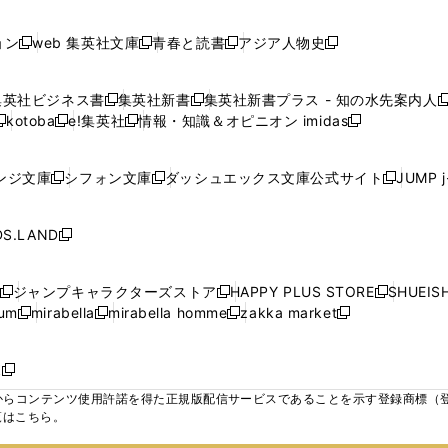
で
で
で
で
し
し
し
ン
ン
ン
ン
ン
開
開
開
開
い
い
い
ド
ド
ド
ド
ド
ョン
web 集英社文庫
青春と読書
アジア人物史
く
く
く
く
新
新
新
新
ウ
ウ
ウ
ウ
ウ
ウ
ウ
ウ
し
し
し
し
ィ
ィ
ィ
で
で
で
で
で
い
い
い
い
ン
ン
ン
集英社ビジネス書
集英社新書
集英社新書プラス - 知の水先案内人
開
開
開
開
開
新
新
新
ウ
ウ
ウ
ウ
ド
ド
ド
kotoba
e!集英社
情報・知識＆オピニオン imidas
く
く
く
く
く
新
し
新
し
新
ィ
ィ
ィ
ィ
ウ
ウ
ウ
し
し
い
し
い
し
ン
ン
ン
ン
で
で
で
い
い
ウ
い
ウ
い
ド
ド
ド
ド
ンジ文庫
シフォン文庫
ダッシュエックス文庫公式サイト
JUMP 
開
開
開
新
新
新
ウ
ウ
ィ
ウ
ィ
ウ
ウ
ウ
ウ
ウ
く
く
く
し
し
し
ィ
ィ
ン
ィ
ン
ィ
で
で
で
で
い
い
い
ン
ン
ド
ン
ド
ン
S.LAND
開
開
開
開
新
ウ
ウ
ウ
ド
ド
ウ
ド
ウ
ド
く
く
く
く
し
ィ
ィ
ィ
ウ
ウ
で
ウ
で
ウ
い
ン
ン
ン
ジャンプキャラクターズストア
HAPPY PLUS STORE
SHUEIS
で
で
開
で
開
で
新
新
新
ウ
ド
ド
ド
ium
mirabella
mirabella homme
zakka market
開
開
く
開
く
開
し
新
新
新
し
新
し
ィ
ウ
ウ
ウ
く
く
く
く
い
し
し
い
し
し
い
ン
で
で
で
ウ
い
い
ウ
い
い
ウ
ド
ボ
開
開
開
新
ィ
ウ
ウ
ィ
ウ
ウ
ィ
ウ
く
く
く
し
らコンテンツ使用許諾を得た正規版配信サービスであることを示す登録商標（登録番
ン
ィ
ィ
ン
ィ
ィ
ン
で
い
覧はこちら。
ド
ン
ン
ド
ン
ン
ド
開
ウ
ウ
ド
ド
ウ
ド
ド
ウ