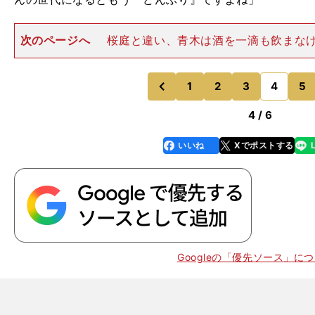
次のページへ
桜庭と違い、青木は酒を一滴も飲まな
わない。ストイックなまでに練習中心の生活を送ってい
って自分のやり方だけが正しいとは思わない。リング上
実に現れると感じているだ
1
2
3
4
5
のページへ
のページへ
前
4 / 6
いいね
Xでポストする
line
faceboo
x
k
Googleの「優先ソース」に