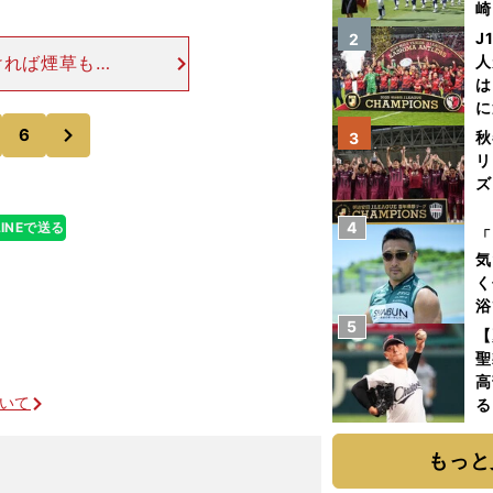
崎
「
J
2
て
ければ煙草も吸
人
は
る。だからとい
に
では生き方が如
次
と
6
秋
3
リ
ズ
4
LINEで送る
を
「
気
く
浴
5
太
【
ァ
聖
高
ついて
る
ト
く
もっと