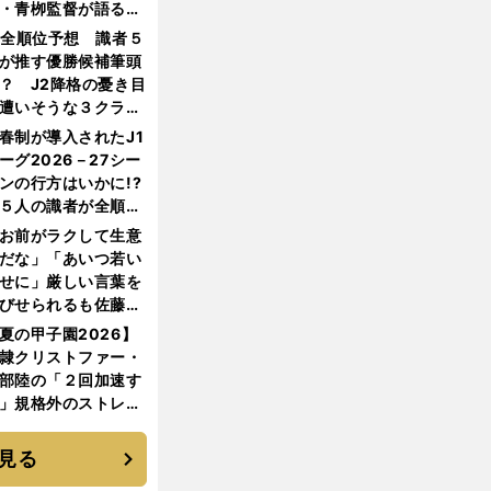
・青栁監督が語る
機動破壊」はこうし
1全順位予想 識者５
生まれた
が推す優勝候補筆頭
？ J2降格の憂き目
遭いそうな３クラブ
は？
春制が導入されたJ1
ーグ2026－27シー
ンの行方はいかに!?
５人の識者が全順位
大胆予想
お前がラクして生意
だな」「あいつ若い
せに」厳しい言葉を
びせられるも佐藤慎
郎が貫いた誇りとフ
夏の甲子園2026】
ンへの思い
隷クリストファー・
部陸の「２回加速す
」規格外のストレー
 それでもプロではな
大学進学を選ぶ理由
見る