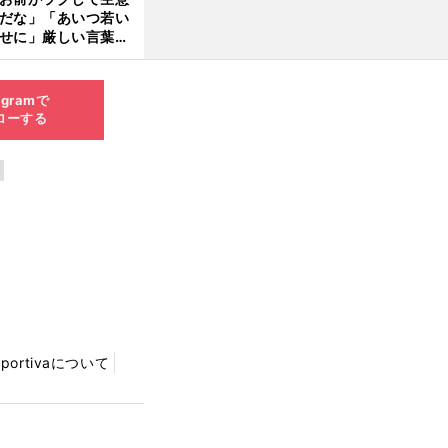
言及
だな」「あいつ若い
せに」厳しい言葉を
びせられるも佐藤慎
郎が貫いた誇りとフ
ンへの思い
agramで
ローする
Sportivaについて