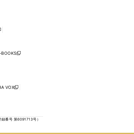
で
で
ン
ン
開
開
ド
ド
く
く
ウ
ウ
で
で
開
開
く
く
し
い
ウ
j-BOOKS
新
ィ
し
ン
い
ド
ウ
ウ
ィ
で
ン
HA VOX
開
新
ド
く
し
ウ
い
で
ウ
開
ィ
く
号 第6091713号）
ン
ド
ウ