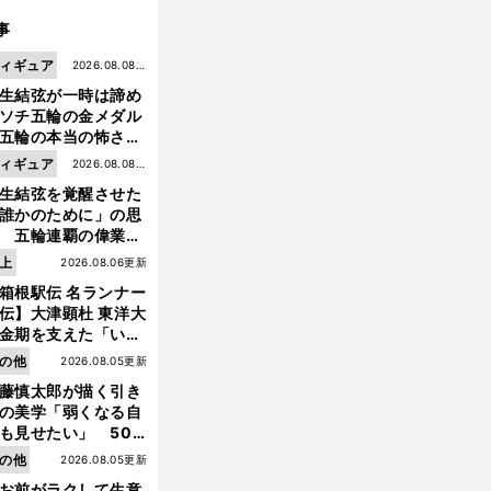
事
ィギュア
2026.08.08更
生結弦が一時は諦め
新
ソチ五輪の金メダル
五輪の本当の怖さを
った......」
ィギュア
2026.08.08更
生結弦を覚醒させた
新
誰かのために」の思
 五輪連覇の偉業へ
道のり
上
2026.08.06更新
箱根駅伝 名ランナー
前
へ
伝】大津顕杜 東洋大
金期を支えた「いぶ
銀」の存在 最後は同
の他
2026.08.05更新
の設楽兄弟も受賞で
藤慎太郎が描く引き
なかった金栗杯に輝
の美学「弱くなる自
も見せたい」 50
の競輪人生に影響を
の他
2026.08.05更新
える伏見俊昭の死に
お前がラクして生意