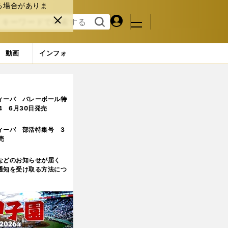
る場合がありま
マイペ
閉じ
検索
メニュ
ー
る
す
ジ
る
動画
インフォ
ジ目
ィーバ バレーボール特
.4 6月30日発売
ィーバ 部活特集号 3
売
などのお知らせが届く
通知を受け取る方法につ