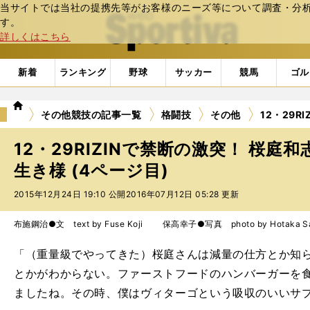
当サイトでは当社の提携先等がお客様のニーズ等について調査・分析し
web Sportiva (webスポルティーバ)
す。
詳しくはこちら
新着
ランキング
野球
サッカー
競馬
ゴル
we
その他競技の記事一覧
格闘技
その他
12・29
b
ス
12・29RIZINで禁断の激突！ 桜
ポ
ル
生き様 (4ページ目)
テ
2015年12月24日 19:10 公開
2016年07月12日 05:28 更新
ィ
ー
バ
布施鋼治●文 text by Fuse Koji 保高幸子●写真 photo by Hotaka Sa
「（重量級でやってきた）桜庭さんは減量の仕方とか知
とかがわからない。ファーストフードのハンバーガーを
ましたね。その時、僕はヴィターゴという吸収のいいサ