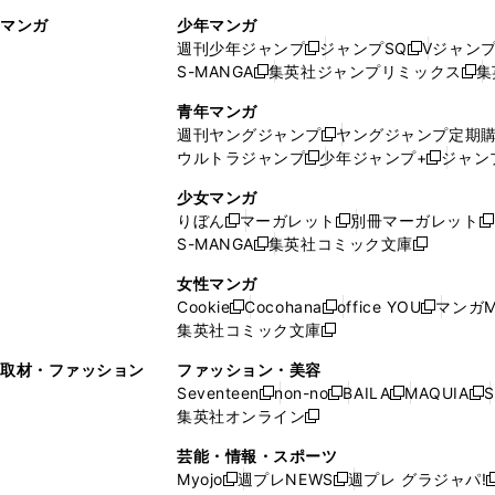
ィ
ウ
マンガ
少年マンガ
ン
ィ
週刊少年ジャンプ
ジャンプSQ
Vジャン
ド
ン
新
新
S-MANGA
集英社ジャンプリミックス
集
ウ
ド
新
し
し
新
で
ウ
し
い
い
し
青年マンガ
開
で
い
ウ
ウ
い
週刊ヤングジャンプ
ヤングジャンプ定期
新
く
開
ウ
ィ
ィ
ウ
ウルトラジャンプ
少年ジャンプ+
ジャン
新
し
新
く
ィ
ン
ン
ィ
し
い
し
ン
ド
ド
ン
少女マンガ
い
ウ
い
ド
ウ
ウ
ド
りぼん
マーガレット
別冊マーガレット
新
新
新
ウ
ィ
ウ
ウ
で
で
ウ
S-MANGA
集英社コミック文庫
し
新
し
新
ィ
ン
ィ
で
開
開
で
い
し
い
し
ン
ド
ン
女性マンガ
開
く
く
開
ウ
い
ウ
い
ド
ウ
ド
Cookie
Cocohana
office YOU
マンガM
く
く
新
新
新
ィ
ウ
ィ
ウ
ウ
で
ウ
集英社コミック文庫
し
新
し
し
ン
ィ
ン
ィ
で
開
で
い
し
い
い
ド
ン
ド
ン
取材・ファッション
ファッション・美容
開
く
開
ウ
い
ウ
ウ
ウ
ド
ウ
ド
Seventeen
non-no
BAILA
MAQUIA
S
く
く
新
新
新
新
ィ
ウ
ィ
ィ
で
ウ
で
ウ
集英社オンライン
し
新
し
し
し
ン
ィ
ン
ン
開
で
開
で
い
し
い
い
い
ド
ン
ド
ド
芸能・情報・スポーツ
く
開
く
開
ウ
い
ウ
ウ
ウ
ウ
ド
ウ
ウ
Myojo
週プレNEWS
週プレ グラジャパ!
く
く
新
新
新
ィ
ウ
ィ
ィ
ィ