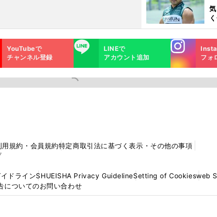
も
気
く
浴
太
Instagra
LINE
ァ
YouTubeで
LINEで
Inst
m
チャンネル登録
アカウント追加
フォ
利用規約・会員規約
特定商取引法に基づく表示・その他の事項
プ
ガイドライン
SHUEISHA Privacy Guideline
Setting of Cookies
web 
告についてのお問い合わせ