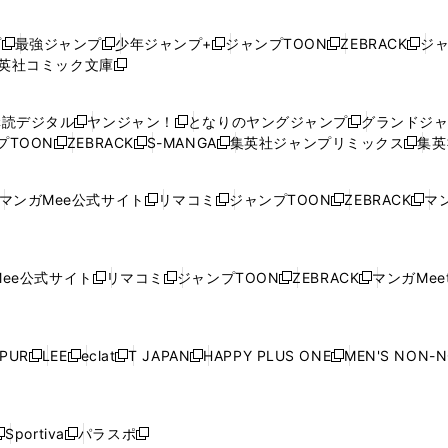
プ
最強ジャンプ
少年ジャンプ+
ジャンプTOON
ZEBRACK
ジ
新
新
新
新
新
英社コミック文庫
し
新
し
し
し
し
い
い
し
い
い
い
ウ
ウ
い
ウ
ウ
ウ
購読デジタル
ヤンジャン！
となりのヤングジャンプ
グランドジ
新
新
新
ィ
ィ
ウ
ィ
ィ
ィ
プTOON
ZEBRACK
S-MANGA
集英社ジャンプリミックス
集英
新
し
新
し
新
し
新
ン
ン
ィ
ン
ン
ン
し
い
し
い
し
い
し
ド
ド
ン
ド
ド
ド
い
ウ
い
ウ
い
ウ
い
ウ
ウ
ド
ウ
ウ
ウ
マンガMee公式サイト
リマコミ
ジャンプTOON
ZEBRACK
マン
新
新
新
新
ウ
ィ
ウ
ィ
ウ
ィ
ウ
で
で
ウ
で
で
で
し
し
し
し
し
ィ
ン
ィ
ン
ィ
ン
ィ
開
開
で
開
開
開
い
い
い
い
い
ン
ド
ン
ド
ン
ド
ン
く
く
開
く
く
く
ウ
ウ
ウ
ウ
ウ
ド
ウ
ド
ウ
ド
ウ
ド
ee公式サイト
リマコミ
ジャンプTOON
ZEBRACK
マンガMeet
く
新
新
新
新
ィ
ィ
ィ
ィ
ィ
ウ
で
ウ
で
ウ
で
ウ
し
し
し
し
ン
ン
ン
ン
ン
で
開
で
開
で
開
で
い
い
い
い
ド
ド
ド
ド
ド
開
く
開
く
開
く
開
ウ
ウ
ウ
ウ
ウ
ウ
ウ
ウ
ウ
PUR
LEE
eclat
T JAPAN
HAPPY PLUS ONE
MEN'S NON-
く
く
く
く
新
新
新
新
新
ィ
ィ
ィ
ィ
で
で
で
で
で
し
し
し
し
し
ン
ン
ン
ン
開
開
開
開
開
い
い
い
い
い
ド
ド
ド
ド
く
く
く
く
く
ウ
ウ
ウ
ウ
ウ
ウ
ウ
ウ
ウ
Sportiva
パラスポ
新
新
ィ
ィ
ィ
ィ
ィ