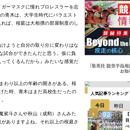
ガーマスクに憧れプロレスラーを志
方の青木は、大学生時代にパラエスト
見れば、桜庭は大相撲の部屋制度のし
。
負けようと自分の取り分に変わりはな
な試合ができたんだと思う。仮に負
入ってくるんだから』みたいな感覚だ
とまわり以上の年齢の開きがある。桜
広げた時、青木はまだ高校生だったの
人気記事ランキング
う。
今日
昨日
は魔裟斗さんや秋山（成勲）さんみた
【
1
目
観がありますよね。それ以上の桜庭さ
べ