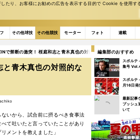
たり、お客様にお勧めの広告を表⽰する⽬的で Cookie を使⽤す
フ
その他球技
その他競技
モーター
フォト
連載
RIZINで禁断の激突！ 桜庭和志と青木真也の対照的な生き様
編集部のおすすめ
4ペー
スポルテ
庭和志と青木真也の対照的な
集号 Vol
スポルテ
月16日発
最新記事
chiko
プッシュ
いて
らないから、試合前に摂るべき食事法
食べて吐いたと言っていたことがあり
プリメントを教えました」