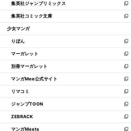
集英社ジャンプリミックス
く
で
ド
ィ
い
新
開
ウ
ン
ウ
し
集英社コミック文庫
く
で
ド
ィ
い
新
開
ウ
ン
ウ
し
少女マンガ
く
で
ド
ィ
い
開
ウ
ン
ウ
りぼん
く
で
ド
ィ
新
開
ウ
ン
し
マーガレット
く
で
ド
い
新
開
ウ
ウ
し
別冊マーガレット
く
で
ィ
い
新
開
ン
ウ
し
マンガMee公式サイト
く
ド
ィ
い
新
ウ
ン
ウ
し
リマコミ
で
ド
ィ
い
新
開
ウ
ン
ウ
し
ジャンプTOON
く
で
ド
ィ
い
新
開
ウ
ン
ウ
し
ZEBRACK
く
で
ド
ィ
い
新
開
ウ
ン
ウ
し
マンガMeets
く
で
ド
ィ
い
新