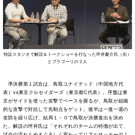
特設スタジオで解説＆トークショーを行なった坪井慶介氏（右）
とブラゴーリの２人
準決勝第１試合は、鳥取ユナイテッド（中国地方代
表）vs東京クルセイダーズ（東京都C代表）。序盤は東
京がサイドを使った攻撃でペースを握るが、鳥取が組織
的な攻撃で対抗して先制点をゲット。後半は一進一退の
攻防を繰り広げ、結局１－０で鳥取が決勝進出を決め
た。解説の坪井氏は「それぞれのチームの特徴が出て、
試合の流れもめまぐるしく変わってリアルサッカーのよ