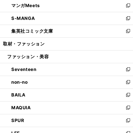
し
マンガMeets
く
で
ド
ィ
い
新
開
ウ
ン
ウ
し
S-MANGA
く
で
ド
ィ
い
新
開
ウ
ン
ウ
し
集英社コミック文庫
く
で
ド
ィ
い
新
開
ウ
ン
ウ
し
取材・ファッション
く
で
ド
ィ
い
開
ウ
ン
ウ
ファッション・美容
く
で
ド
ィ
開
ウ
ン
Seventeen
く
で
ド
新
開
ウ
し
non-no
く
で
い
新
開
ウ
し
BAILA
く
ィ
い
新
ン
ウ
し
MAQUIA
ド
ィ
い
新
ウ
ン
ウ
し
SPUR
で
ド
ィ
い
新
開
ウ
ン
ウ
し
く