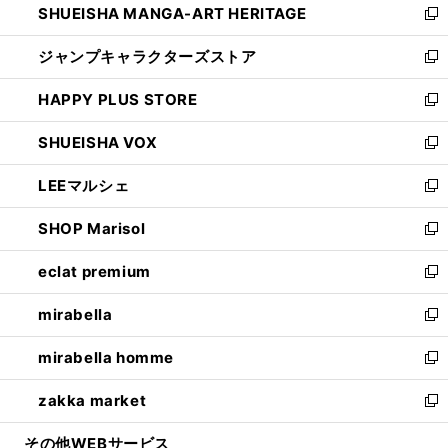
SHUEISHA MANGA-ART HERITAGE
く
で
い
新
開
ウ
し
ジャンプキャラクターズストア
く
ィ
い
新
ン
ウ
し
HAPPY PLUS STORE
ド
ィ
い
新
ウ
ン
ウ
し
SHUEISHA VOX
で
ド
ィ
い
新
開
ウ
ン
ウ
し
LEEマルシェ
く
で
ド
ィ
い
新
開
ウ
ン
ウ
し
SHOP Marisol
く
で
ド
ィ
い
新
開
ウ
ン
ウ
し
eclat premium
く
で
ド
ィ
い
新
開
ウ
ン
ウ
し
mirabella
く
で
ド
ィ
い
新
開
ウ
ン
ウ
し
mirabella homme
く
で
ド
ィ
い
新
開
ウ
ン
ウ
し
zakka market
く
で
ド
ィ
い
新
開
ウ
ン
ウ
し
その他WEBサービス
く
で
ド
ィ
い