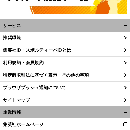
サービス
開
く/
推奨環境
閉
じ
集英社ID・スポルティーバIDとは
る
利用規約・会員規約
特定商取引法に基づく表示・その他の事項
ブラウザプッシュ通知について
サイトマップ
企業情報
開
く/
集英社ホームページ
新
閉