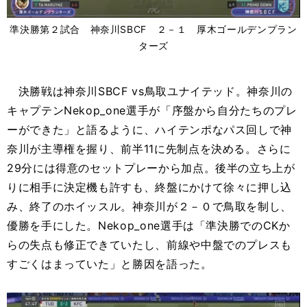
準決勝第２試合 神奈川SBCF ２－１ 厚木ゴールデンプラン
ターズ
決勝戦は神奈川SBCF vs鳥取ユナイテッド。神奈川の
キャプテンNekop_one選手が「序盤から自分たちのプレ
ーができた」と語るように、ハイテンポなパス回しで神
奈川が主導権を握り、前半11に先制点を決める。さらに
29分には得意のセットプレーから加点。後半の立ち上が
りに相手に決定機も許すも、終盤にかけて徐々に押し込
み、終了のホイッスル。神奈川が２－０で鳥取を制し、
優勝を手にした。Nekop_one選手は「準決勝でのCKか
らの失点も修正できていたし、前線や中盤でのプレスも
すごくはまっていた」と勝因を語った。