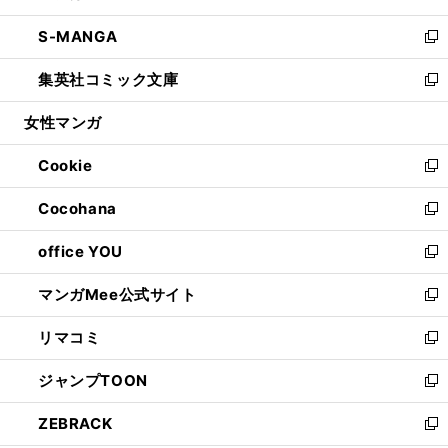
開
ウ
ン
ウ
し
S-MANGA
く
で
ド
ィ
い
新
開
ウ
ン
ウ
し
集英社コミック文庫
く
で
ド
ィ
い
新
開
ウ
ン
ウ
し
女性マンガ
く
で
ド
ィ
い
開
ウ
ン
ウ
Cookie
く
で
ド
ィ
新
開
ウ
ン
し
Cocohana
く
で
ド
い
新
開
ウ
ウ
し
office YOU
く
で
ィ
い
新
開
ン
ウ
し
マンガMee公式サイト
く
ド
ィ
い
新
ウ
ン
ウ
し
リマコミ
で
ド
ィ
い
新
開
ウ
ン
ウ
し
ジャンプTOON
く
で
ド
ィ
い
新
開
ウ
ン
ウ
し
ZEBRACK
く
で
ド
ィ
い
新
開
ウ
ン
ウ