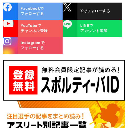
cebo
X
Facebookで
Xでフォローする
ok
フォローする
uTube
LINE
YouTubeで
LINEで
チャンネル登録
アカウント追加
stagra
Instagramで
m
フォローする