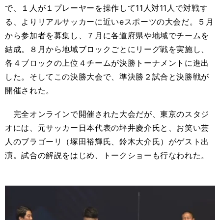
で、１人が１プレーヤーを操作して11人対11人で対戦す
る、よりリアルサッカーに近いeスポーツの大会だ。５月
から参加者を募集し、７月に各道府県や地域でチームを
結成。８月から地域ブロックごとにリーグ戦を実施し、
各４ブロックの上位４チームが決勝トーナメントに進出
した。そしてこの決勝大会で、準決勝２試合と決勝戦が
開催された。
完全オンラインで開催された大会だが、東京のスタジ
オには、元サッカー日本代表の坪井慶介氏と、お笑い芸
人のブラゴーリ（塚田裕輝氏、鈴木大介氏）がゲスト出
演。試合の解説をはじめ、トークショーも行なわれた。