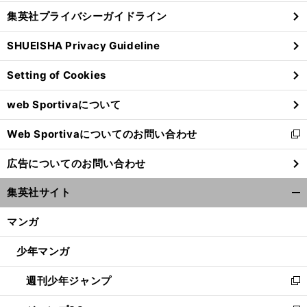
し
じ
集英社プライバシーガイドライン
い
る
ウ
SHUEISHA Privacy Guideline
ィ
ン
Setting of Cookies
ド
ウ
web Sportivaについて
で
開
Web Sportivaについてのお問い合わせ
く
新
し
広告についてのお問い合わせ
い
ウ
集英社サイト
ィ
開
ン
く/
マンガ
ド
閉
ウ
じ
少年マンガ
で
る
開
週刊少年ジャンプ
く
新
し