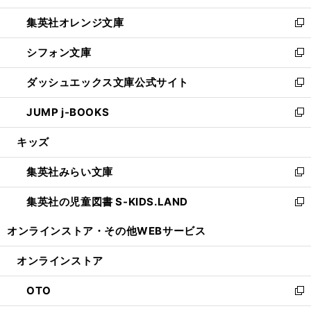
開
ウ
ン
し
集英社オレンジ文庫
く
で
ド
い
新
開
ウ
ウ
し
シフォン文庫
く
で
ィ
い
新
開
ン
ウ
し
ダッシュエックス文庫公式サイト
く
ド
ィ
い
新
ウ
ン
ウ
し
JUMP j-BOOKS
で
ド
ィ
い
新
開
ウ
ン
ウ
し
キッズ
く
で
ド
ィ
い
開
ウ
ン
ウ
集英社みらい文庫
く
で
ド
ィ
新
開
ウ
ン
し
集英社の児童図書 S-KIDS.LAND
く
で
ド
い
新
開
ウ
ウ
し
オンラインストア・
その他WEBサービス
く
で
ィ
い
開
ン
ウ
オンラインストア
く
ド
ィ
ウ
ン
OTO
で
ド
新
開
ウ
し