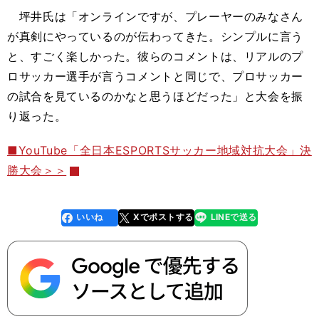
坪井氏は「オンラインですが、プレーヤーのみなさん
が真剣にやっているのが伝わってきた。シンプルに言う
と、すごく楽しかった。彼らのコメントは、リアルのプ
ロサッカー選手が言うコメントと同じで、プロサッカー
の試合を見ているのかなと思うほどだった」と大会を振
り返った。
■YouTube「全日本ESPORTSサッカー地域対抗大会」決
勝大会＞＞
いいね
Xでポストする
LINEで送る
line
faceboo
x
k