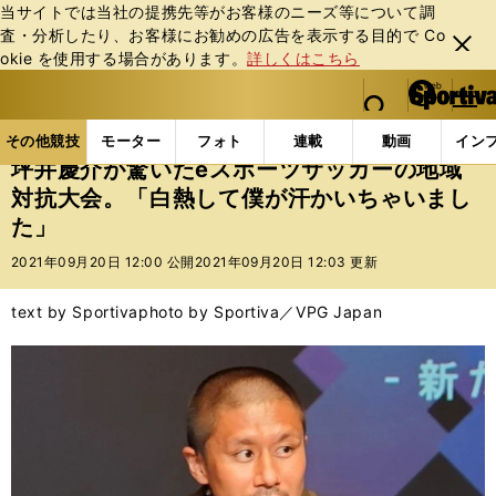
当サイトでは当社の提携先等がお客様のニーズ等について調
査・分析したり、お客様にお勧めの広告を表⽰する⽬的で Co
閉じ
okie を使⽤する場合があります。
詳しくはこちら
る
マイペ
web Sportiva (webスポルティーバ)
検索
メニュ
we
ー
その他競技の記事一覧
eスポーツ
坪井慶介が驚いた
b
ジ
その他競技
モーター
フォト
連載
動画
イン
ス
坪井慶介が驚いたeスポーツサッカーの地域
ポ
対抗大会。「白熱して僕が汗かいちゃいまし
ル
た」
テ
ィ
2021年09月20日 12:00 公開
2021年09月20日 12:03 更新
ー
バ
text by Sportiva
photo by Sportiva／VPG Japan