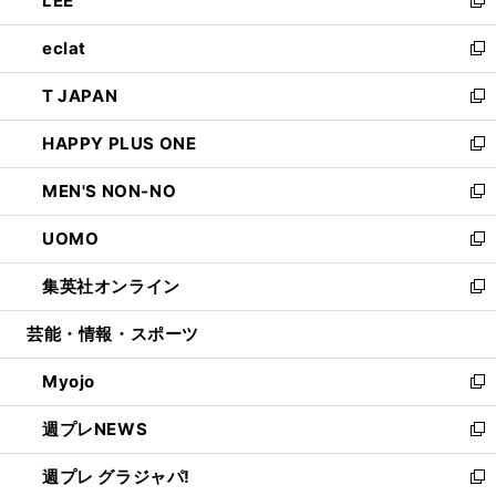
LEE
で
ド
ィ
い
新
開
ウ
ン
ウ
し
eclat
く
で
ド
ィ
い
新
開
ウ
ン
ウ
し
T JAPAN
く
で
ド
ィ
い
新
開
ウ
ン
ウ
し
HAPPY PLUS ONE
く
で
ド
ィ
い
新
開
ウ
ン
ウ
し
MEN'S NON-NO
く
で
ド
ィ
い
新
開
ウ
ン
ウ
し
UOMO
く
で
ド
ィ
い
新
開
ウ
ン
ウ
し
集英社オンライン
く
で
ド
ィ
い
新
開
ウ
ン
ウ
し
芸能・情報・スポーツ
く
で
ド
ィ
い
開
ウ
ン
ウ
Myojo
く
で
ド
ィ
新
開
ウ
ン
し
週プレNEWS
く
で
ド
い
新
開
ウ
ウ
し
週プレ グラジャパ!
く
で
ィ
い
新