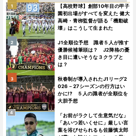
【高校野球】創部10年目の甲子
1
園初出場がすべてを変えた 健大
高崎・青栁監督が語る「機動破
壊」はこうして生まれた
J1全順位予想 識者５人が推す
2
優勝候補筆頭は？ J2降格の憂
き目に遭いそうな３クラブと
は？
秋春制が導入されたJ1リーグ2
3
026－27シーズンの行方はい
かに!? ５人の識者が全順位を
大胆予想
4
「お前がラクして生意気だな」
「あいつ若いくせに」厳しい言
葉を浴びせられるも佐藤慎太郎