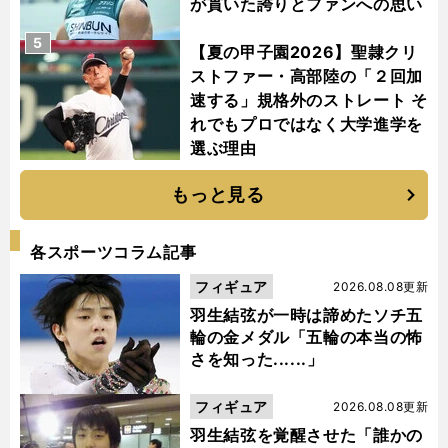
が貫いた誇りとファンへの思い
5
【夏の甲子園2026】聖隷クリ
ストファー・高部陸の「２回加
速する」規格外のストレート そ
れでもプロではなく大学進学を
選ぶ理由
もっと見る
各スポーツコラム記事
フィギュア
2026.08.08更新
羽生結弦が一時は諦めたソチ五
輪の金メダル「五輪の本当の怖
さを知った......」
フィギュア
2026.08.08更新
羽生結弦を覚醒させた「誰かの