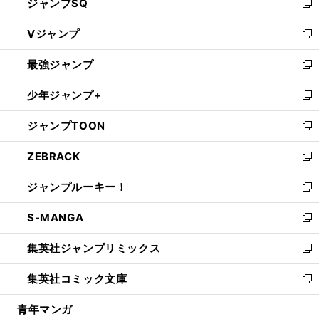
ジャンプSQ
い
新
ウ
し
Vジャンプ
ィ
い
新
ン
ウ
し
最強ジャンプ
ド
ィ
い
新
ウ
ン
ウ
し
少年ジャンプ+
で
ド
ィ
い
新
開
ウ
ン
ウ
し
ジャンプTOON
く
で
ド
ィ
い
新
開
ウ
ン
ウ
し
ZEBRACK
く
で
ド
ィ
い
新
開
ウ
ン
ウ
し
ジャンプルーキー！
く
で
ド
ィ
い
新
開
ウ
ン
ウ
し
S-MANGA
く
で
ド
ィ
い
新
開
ウ
ン
ウ
し
集英社ジャンプリミックス
く
で
ド
ィ
い
新
開
ウ
ン
ウ
し
集英社コミック文庫
く
で
ド
ィ
い
新
開
ウ
ン
ウ
し
青年マンガ
く
で
ド
ィ
い