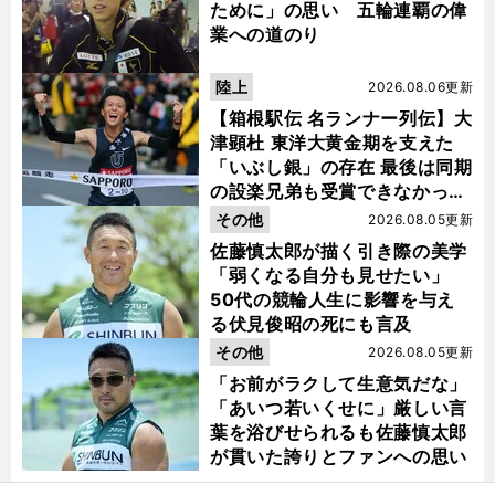
ために」の思い 五輪連覇の偉
業への道のり
陸上
2026.08.06更新
【箱根駅伝 名ランナー列伝】大
津顕杜 東洋大黄金期を支えた
「いぶし銀」の存在 最後は同期
。
の設楽兄弟も受賞できなかった
無
」
容
」
日
し
」
。
？
金栗杯に輝く
その他
2026.08.05更新
向坂46影山優佳がゲームで「
んみりすることもあります
その理由は
佐藤慎太郎が描く引き際の美学
「弱くなる自分も見せたい」
50代の競輪人生に影響を与え
る伏見俊昭の死にも言及
その他
2026.08.05更新
「お前がラクして生意気だな」
「あいつ若いくせに」厳しい言
葉を浴びせられるも佐藤慎太郎
が貫いた誇りとファンへの思い