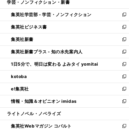
学芸・ノンフィクション・新書
く
で
ド
ィ
い
開
ウ
ン
ウ
集英社学芸部 - 学芸・ノンフィクション
く
で
ド
ィ
新
開
ウ
ン
し
集英社ビジネス書
く
で
ド
い
新
開
ウ
ウ
し
集英社新書
く
で
ィ
い
新
開
ン
ウ
し
集英社新書プラス - 知の水先案内人
く
ド
ィ
い
新
ウ
ン
ウ
し
1日5分で、明日は変わる よみタイ yomitai
で
ド
ィ
い
新
開
ウ
ン
ウ
し
kotoba
く
で
ド
ィ
い
新
開
ウ
ン
ウ
し
e!集英社
く
で
ド
ィ
い
新
開
ウ
ン
ウ
し
情報・知識＆オピニオン imidas
く
で
ド
ィ
い
新
開
ウ
ン
ウ
し
ライトノベル・ノベライズ
く
で
ド
ィ
い
開
ウ
ン
ウ
集英社Webマガジン コバルト
く
で
ド
ィ
新