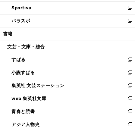
開
ン
ウ
し
Sportiva
く
ド
ィ
い
新
ウ
ン
ウ
し
パラスポ
で
ド
ィ
い
新
開
ウ
ン
ウ
し
書籍
く
で
ド
ィ
い
開
ウ
ン
ウ
文芸・文庫・総合
く
で
ド
ィ
開
ウ
ン
すばる
く
で
ド
新
開
ウ
し
小説すばる
く
で
い
新
開
ウ
し
集英社 文芸ステーション
く
ィ
い
新
ン
ウ
し
web 集英社文庫
ド
ィ
い
新
ウ
ン
ウ
し
青春と読書
で
ド
ィ
い
新
開
ウ
ン
ウ
し
アジア人物史
く
で
ド
ィ
い
新
開
ウ
ン
ウ
し