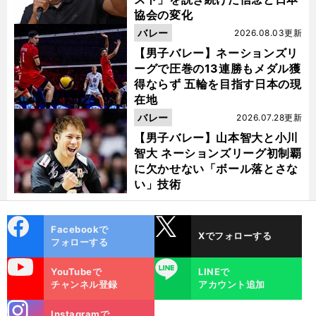
協会の変化
バレー
2026.08.03更新
【男子バレー】ネーションズリ
ーグで圧巻の13連勝もメダル獲
得ならず 五輪を目指す日本の現
在地
バレー
2026.07.28更新
【男子バレー】山本智大と小川
智大 ネーションズリーグ初制覇
に欠かせない「ボール落とさな
い」技術
cebo
X
Facebookで
Xでフォローする
ok
フォローする
uTube
LINE
YouTubeで
LINEで
チャンネル登録
アカウント追加
stagra
Instagramで