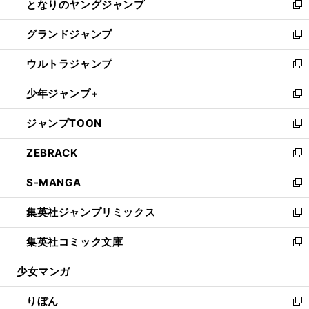
となりのヤングジャンプ
く
ド
ィ
い
新
ウ
ン
ウ
し
グランドジャンプ
で
ド
ィ
い
新
開
ウ
ン
ウ
し
ウルトラジャンプ
く
で
ド
ィ
い
新
開
ウ
ン
ウ
し
少年ジャンプ+
く
で
ド
ィ
い
新
開
ウ
ン
ウ
し
ジャンプTOON
く
で
ド
ィ
い
新
開
ウ
ン
ウ
し
ZEBRACK
く
で
ド
ィ
い
新
開
ウ
ン
ウ
し
S-MANGA
く
で
ド
ィ
い
新
開
ウ
ン
ウ
し
集英社ジャンプリミックス
く
で
ド
ィ
い
新
開
ウ
ン
ウ
し
集英社コミック文庫
く
で
ド
ィ
い
新
開
ウ
ン
ウ
し
少女マンガ
く
で
ド
ィ
い
開
ウ
ン
ウ
りぼん
く
で
ド
ィ
新