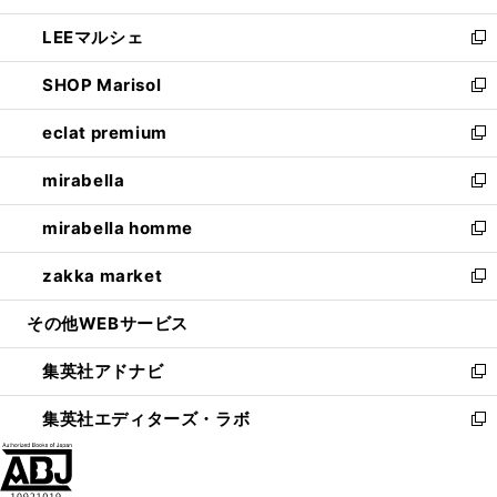
開
ウ
ン
ウ
し
LEEマルシェ
く
で
ド
ィ
い
新
開
ウ
ン
ウ
し
SHOP Marisol
く
で
ド
ィ
い
新
開
ウ
ン
ウ
し
eclat premium
く
で
ド
ィ
い
新
開
ウ
ン
ウ
し
mirabella
く
で
ド
ィ
い
新
開
ウ
ン
ウ
し
mirabella homme
く
で
ド
ィ
い
新
開
ウ
ン
ウ
し
zakka market
く
で
ド
ィ
い
新
開
ウ
ン
ウ
し
その他WEBサービス
く
で
ド
ィ
い
開
ウ
ン
ウ
集英社アドナビ
く
で
ド
ィ
新
開
ウ
ン
し
集英社エディターズ・ラボ
く
で
ド
い
新
開
ウ
ウ
し
く
で
ィ
い
開
ン
ウ