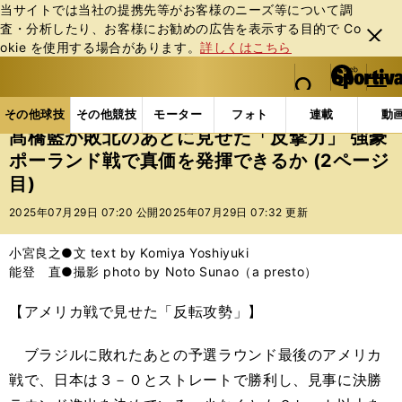
当サイトでは当社の提携先等がお客様のニーズ等について調
査・分析したり、お客様にお勧めの広告を表⽰する⽬的で Co
閉じ
okie を使⽤する場合があります。
詳しくはこちら
る
マイペ
web Sportiva (webスポルティーバ)
検索
メニュ
we
ー
その他球技の記事一覧
バレー
髙橋藍が敗北のあとに
b
ジ
その他球技
その他競技
モーター
フォト
連載
動
ス
髙橋藍が敗北のあとに見せた「反撃力」 強豪
ポ
ポーランド戦で真価を発揮できるか (2ページ
ル
目)
テ
ィ
2025年07月29日 07:20 公開
2025年07月29日 07:32 更新
ー
バ
小宮良之●文 text by Komiya Yoshiyuki
能登 直●撮影 photo by Noto Sunao（a presto）
【アメリカ戦で見せた「反転攻勢」】
ブラジルに敗れたあとの予選ラウンド最後のアメリカ
戦で、日本は３－０とストレートで勝利し、見事に決勝