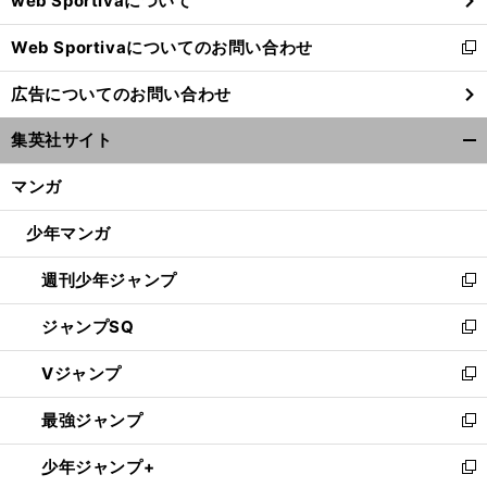
web Sportivaについて
で
開
Web Sportivaについてのお問い合わせ
く
新
し
広告についてのお問い合わせ
い
ウ
集英社サイト
ィ
開
ン
く/
マンガ
ド
閉
ウ
じ
少年マンガ
で
る
開
週刊少年ジャンプ
く
新
し
ジャンプSQ
い
新
ウ
し
Vジャンプ
ィ
い
新
ン
ウ
し
最強ジャンプ
ド
ィ
い
新
ウ
ン
ウ
し
少年ジャンプ+
で
ド
ィ
い
新