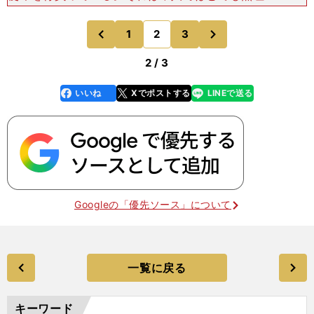
ろう。しかし、オンリーワンの選手になる目標を掲
げる彼にとって、それもプロセスに過ぎない。
次
1
2
3
のページへ
のページへ
「（バレーボール人
前
2 / 3
いいね
Xでポストする
LINEで送る
line
faceboo
x
k
Googleの「優先ソース」について
一覧に戻る
キーワード