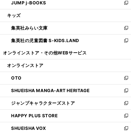
JUMP j-BOOKS
で
ド
ィ
い
新
開
ウ
ン
ウ
し
キッズ
く
で
ド
ィ
い
開
ウ
ン
ウ
集英社みらい文庫
く
で
ド
ィ
新
開
ウ
ン
し
集英社の児童図書 S-KIDS.LAND
く
で
ド
い
新
開
ウ
ウ
し
オンラインストア・
その他WEBサービス
く
で
ィ
い
開
ン
ウ
オンラインストア
く
ド
ィ
ウ
ン
OTO
で
ド
新
開
ウ
し
SHUEISHA MANGA-ART HERITAGE
く
で
い
新
開
ウ
し
ジャンプキャラクターズストア
く
ィ
い
新
ン
ウ
し
HAPPY PLUS STORE
ド
ィ
い
新
ウ
ン
ウ
し
SHUEISHA VOX
で
ド
ィ
い
新