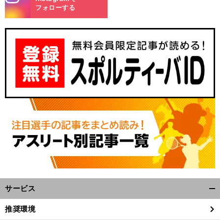
m
フォローする
サービス
開
く/
推奨環境
閉