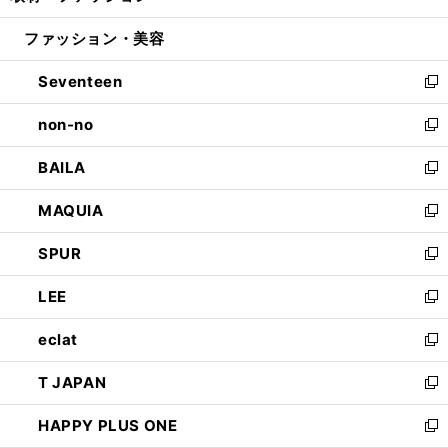
開
ウ
ン
ウ
ファッション・美容
く
で
ド
ィ
開
ウ
ン
Seventeen
く
で
ド
新
開
ウ
し
non-no
く
で
い
新
開
ウ
し
BAILA
く
ィ
い
新
ン
ウ
し
MAQUIA
ド
ィ
い
新
ウ
ン
ウ
し
SPUR
で
ド
ィ
い
新
開
ウ
ン
ウ
し
LEE
く
で
ド
ィ
い
新
開
ウ
ン
ウ
し
eclat
く
で
ド
ィ
い
新
開
ウ
ン
ウ
し
T JAPAN
く
で
ド
ィ
い
新
開
ウ
ン
ウ
し
HAPPY PLUS ONE
く
で
ド
ィ
い
新
開
ウ