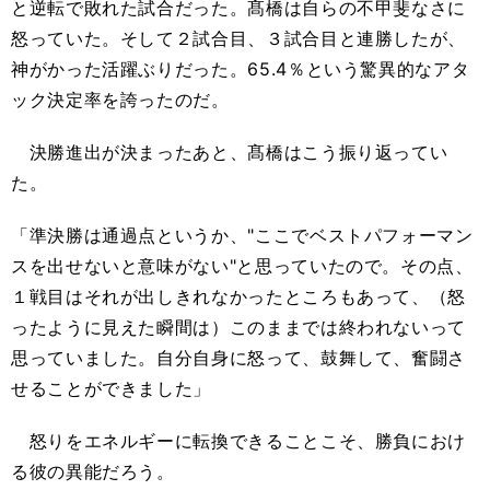
と逆転で敗れた試合だった。髙橋は自らの不甲斐なさに
怒っていた。そして２試合目、３試合目と連勝したが、
神がかった活躍ぶりだった。65.4％という驚異的なアタ
ック決定率を誇ったのだ。
決勝進出が決まったあと、髙橋はこう振り返ってい
た。
「準決勝は通過点というか、"ここでベストパフォーマン
スを出せないと意味がない"と思っていたので。その点、
１戦目はそれが出しきれなかったところもあって、（怒
ったように見えた瞬間は）このままでは終われないって
思っていました。自分自身に怒って、鼓舞して、奮闘さ
せることができました」
怒りをエネルギーに転換できることこそ、勝負におけ
る彼の異能だろう。