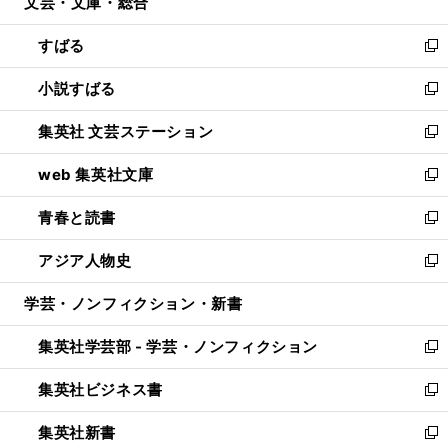
文芸・文庫・総合
く
で
ド
ィ
開
ウ
ン
すばる
く
で
ド
新
開
ウ
し
小説すばる
く
で
い
新
開
ウ
し
集英社 文芸ステーション
く
ィ
い
新
ン
ウ
し
web 集英社文庫
ド
ィ
い
新
ウ
ン
ウ
し
青春と読書
で
ド
ィ
い
新
開
ウ
ン
ウ
し
アジア人物史
く
で
ド
ィ
い
新
開
ウ
ン
ウ
し
学芸・ノンフィクション・新書
く
で
ド
ィ
い
開
ウ
ン
ウ
集英社学芸部 - 学芸・ノンフィクション
く
で
ド
ィ
新
開
ウ
ン
し
集英社ビジネス書
く
で
ド
い
新
開
ウ
ウ
し
集英社新書
く
で
ィ
い
新