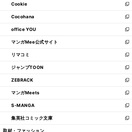
Cookie
く
で
ド
ィ
新
開
ウ
ン
し
Cocohana
く
で
ド
い
新
開
ウ
ウ
し
office YOU
く
で
ィ
い
新
開
ン
ウ
し
マンガMee公式サイト
く
ド
ィ
い
新
ウ
ン
ウ
し
リマコミ
で
ド
ィ
い
新
開
ウ
ン
ウ
し
ジャンプTOON
く
で
ド
ィ
い
新
開
ウ
ン
ウ
し
ZEBRACK
く
で
ド
ィ
い
新
開
ウ
ン
ウ
し
マンガMeets
く
で
ド
ィ
い
新
開
ウ
ン
ウ
し
S-MANGA
く
で
ド
ィ
い
新
開
ウ
ン
ウ
し
集英社コミック文庫
く
で
ド
ィ
い
新
開
ウ
ン
ウ
し
取材・ファッション
く
で
ド
ィ
い