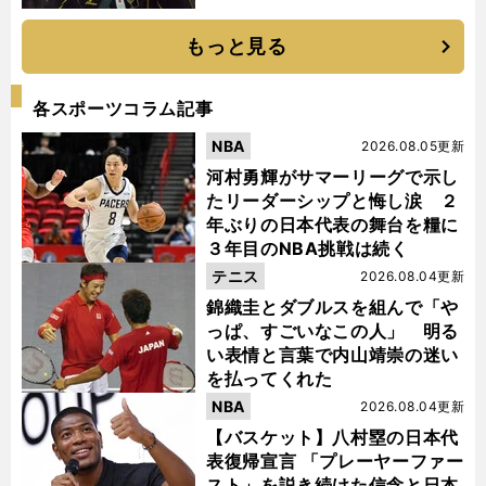
もっと見る
各スポーツコラム記事
NBA
2026.08.05更新
河村勇輝がサマーリーグで示し
たリーダーシップと悔し涙 ２
年ぶりの日本代表の舞台を糧に
３年目のNBA挑戦は続く
テニス
2026.08.04更新
錦織圭とダブルスを組んで「や
っぱ、すごいなこの人」 明る
い表情と言葉で内山靖崇の迷い
を払ってくれた
NBA
2026.08.04更新
【バスケット】八村塁の日本代
表復帰宣言 「プレーヤーファー
スト」を説き続けた信念と日本