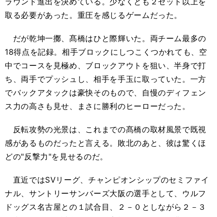
ラウンド進出を決めている。少なくとも２セット以上を
取る必要があった。重圧を感じるゲームだった。
だが乾坤一擲、髙橋はひと際輝いた。両チーム最多の
18得点を記録。相手ブロックにしつこくつかれても、空
中でコースを見極め、ブロックアウトを狙い、半身で打
ち、両手でプッシュし、相手を手玉に取っていた。一方
でバックアタックは豪快そのもので、自慢のディフェン
ス力の高さも見せ、まさに勝利のヒーローだった。
反転攻勢の光景は、これまでの髙橋の取材風景で既視
感があるものだったと言える。敗北のあと、彼は驚くほ
どの"反撃力"を見せるのだ。
直近ではSVリーグ、チャンピオンシップのセミファイ
ナル、サントリーサンバーズ大阪の選手として、ウルフ
ドッグス名古屋との１試合目、２－０としながら２－３