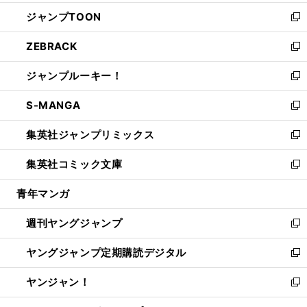
開
ウ
ン
ウ
し
ジャンプTOON
く
で
ド
ィ
い
新
開
ウ
ン
ウ
し
ZEBRACK
く
で
ド
ィ
い
新
開
ウ
ン
ウ
し
ジャンプルーキー！
く
で
ド
ィ
い
新
開
ウ
ン
ウ
し
S-MANGA
く
で
ド
ィ
い
新
開
ウ
ン
ウ
し
集英社ジャンプリミックス
く
で
ド
ィ
い
新
開
ウ
ン
ウ
し
集英社コミック文庫
く
で
ド
ィ
い
新
開
ウ
ン
ウ
し
青年マンガ
く
で
ド
ィ
い
開
ウ
ン
ウ
週刊ヤングジャンプ
く
で
ド
ィ
新
開
ウ
ン
し
ヤングジャンプ定期購読デジタル
く
で
ド
い
新
開
ウ
ウ
し
ヤンジャン！
く
で
ィ
い
新
開
ン
ウ
し