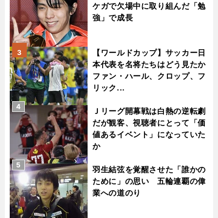
ケガで欠場中に取り組んだ「勉
強」で成長
【ワールドカップ】サッカー日
3
本代表を名将たちはどう見たか
ファン・ハール、クロップ、フ
リック...
4
Ｊリーグ開幕戦は白熱の逆転劇
だが観客、視聴者にとって「価
値あるイベント」になっていた
か
5
羽生結弦を覚醒させた「誰かの
ために」の思い 五輪連覇の偉
業への道のり