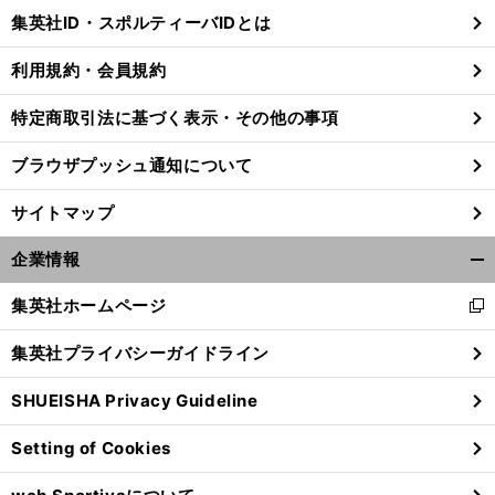
じ
集英社ID・スポルティーバIDとは
る
利用規約・会員規約
特定商取引法に基づく表示・その他の事項
前
へ
ブラウザプッシュ通知について
サイトマップ
企業情報
開
く/
集英社ホームページ
新
閉
し
じ
集英社プライバシーガイドライン
い
る
ウ
SHUEISHA Privacy Guideline
ィ
ン
Setting of Cookies
ド
ウ