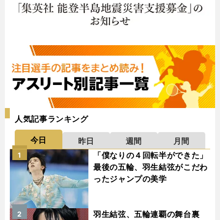
人気記事ランキング
今日
昨日
週間
月間
「僕なりの４回転半ができた」
1
最後の五輪、羽生結弦がこだわ
ったジャンプの美学
羽生結弦、五輪連覇の舞台裏
2