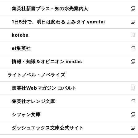
開
ン
ウ
し
集英社新書プラス - 知の水先案内人
く
ド
ィ
い
新
ウ
ン
ウ
し
1日5分で、明日は変わる よみタイ yomitai
で
ド
ィ
い
新
開
ウ
ン
ウ
し
kotoba
く
で
ド
ィ
い
新
開
ウ
ン
ウ
し
e!集英社
く
で
ド
ィ
い
新
開
ウ
ン
ウ
し
情報・知識＆オピニオン imidas
く
で
ド
ィ
い
新
開
ウ
ン
ウ
し
ライトノベル・ノベライズ
く
で
ド
ィ
い
開
ウ
ン
ウ
集英社Webマガジン コバルト
く
で
ド
ィ
新
開
ウ
ン
し
集英社オレンジ文庫
く
で
ド
い
新
開
ウ
ウ
し
シフォン文庫
く
で
ィ
い
新
開
ン
ウ
し
ダッシュエックス文庫公式サイト
く
ド
ィ
い
新
ウ
ン
ウ
し