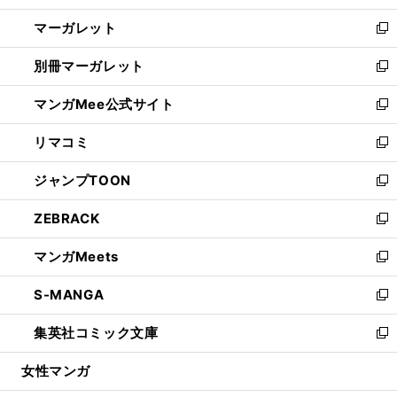
開
ウ
ン
し
マーガレット
く
で
ド
い
新
開
ウ
ウ
し
別冊マーガレット
く
で
ィ
い
新
開
ン
ウ
し
マンガMee公式サイト
く
ド
ィ
い
新
ウ
ン
ウ
し
リマコミ
で
ド
ィ
い
新
開
ウ
ン
ウ
し
ジャンプTOON
く
で
ド
ィ
い
新
開
ウ
ン
ウ
し
ZEBRACK
く
で
ド
ィ
い
新
開
ウ
ン
ウ
し
マンガMeets
く
で
ド
ィ
い
新
開
ウ
ン
ウ
し
S-MANGA
く
で
ド
ィ
い
新
開
ウ
ン
ウ
し
集英社コミック文庫
く
で
ド
ィ
い
新
開
ウ
ン
ウ
し
女性マンガ
く
で
ド
ィ
い
開
ウ
ン
ウ