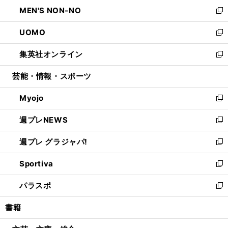
ン
ウ
し
MEN'S NON-NO
く
で
ド
ィ
い
新
開
ウ
ン
ウ
し
UOMO
く
で
ド
ィ
い
新
開
ウ
ン
ウ
し
集英社オンライン
く
で
ド
ィ
い
新
開
ウ
ン
ウ
し
芸能・情報・スポーツ
く
で
ド
ィ
い
開
ウ
ン
ウ
Myojo
く
で
ド
ィ
新
開
ウ
ン
し
週プレNEWS
く
で
ド
い
新
開
ウ
ウ
し
週プレ グラジャパ!
く
で
ィ
い
新
開
ン
ウ
し
Sportiva
く
ド
ィ
い
新
ウ
ン
ウ
し
パラスポ
で
ド
ィ
い
新
開
ウ
ン
ウ
し
書籍
く
で
ド
ィ
い
開
ウ
ン
ウ