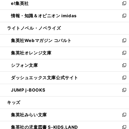
e!集英社
く
で
ド
ィ
い
新
開
ウ
ン
ウ
し
情報・知識＆オピニオン imidas
く
で
ド
ィ
い
新
開
ウ
ン
ウ
し
ライトノベル・ノベライズ
く
で
ド
ィ
い
開
ウ
ン
ウ
集英社Webマガジン コバルト
く
で
ド
ィ
新
開
ウ
ン
し
集英社オレンジ文庫
く
で
ド
い
新
開
ウ
ウ
し
シフォン文庫
く
で
ィ
い
新
開
ン
ウ
し
ダッシュエックス文庫公式サイト
く
ド
ィ
い
新
ウ
ン
ウ
し
JUMP j-BOOKS
で
ド
ィ
い
新
開
ウ
ン
ウ
し
キッズ
く
で
ド
ィ
い
開
ウ
ン
ウ
集英社みらい文庫
く
で
ド
ィ
新
開
ウ
ン
し
集英社の児童図書 S-KIDS.LAND
く
で
ド
い
新