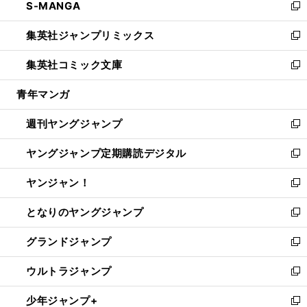
S-MANGA
く
で
ド
ィ
い
新
開
ウ
ン
ウ
し
集英社ジャンプリミックス
く
で
ド
ィ
い
新
開
ウ
ン
ウ
し
集英社コミック文庫
く
で
ド
ィ
い
新
開
ウ
ン
ウ
し
青年マンガ
く
で
ド
ィ
い
開
ウ
ン
ウ
週刊ヤングジャンプ
く
で
ド
ィ
新
開
ウ
ン
し
ヤングジャンプ定期購読デジタル
く
で
ド
い
新
開
ウ
ウ
し
ヤンジャン！
く
で
ィ
い
新
開
ン
ウ
し
となりのヤングジャンプ
く
ド
ィ
い
新
ウ
ン
ウ
し
グランドジャンプ
で
ド
ィ
い
新
開
ウ
ン
ウ
し
ウルトラジャンプ
く
で
ド
ィ
い
新
開
ウ
ン
ウ
し
少年ジャンプ+
く
で
ド
ィ
い
新