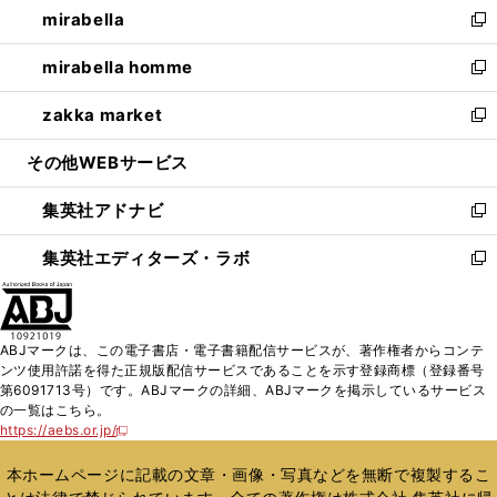
mirabella
く
で
ド
ィ
い
新
開
ウ
ン
ウ
し
mirabella homme
く
で
ド
ィ
い
新
開
ウ
ン
ウ
し
zakka market
く
で
ド
ィ
い
新
開
ウ
ン
ウ
し
その他WEBサービス
く
で
ド
ィ
い
開
ウ
ン
ウ
集英社アドナビ
く
で
ド
ィ
新
開
ウ
ン
し
集英社エディターズ・ラボ
く
で
ド
い
新
開
ウ
ウ
し
く
で
ィ
い
開
ン
ウ
ABJマークは、この電子書店・電子書籍配信サービスが、著作権者からコンテ
く
ド
ィ
ンツ使用許諾を得た正規版配信サービスであることを示す登録商標（登録番号
ウ
ン
第6091713号）です。ABJマークの詳細、ABJマークを掲示しているサービス
で
ド
の一覧はこちら。
開
ウ
https://aebs.or.jp/
新
く
で
し
い
開
本ホームページに記載の文章・画像・写真などを無断で複製するこ
ウ
く