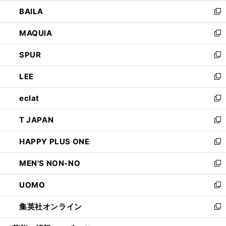
開
ウ
し
BAILA
く
ィ
い
新
ン
ウ
し
MAQUIA
ド
ィ
い
新
ウ
ン
ウ
し
SPUR
で
ド
ィ
い
新
開
ウ
ン
ウ
し
LEE
く
で
ド
ィ
い
新
開
ウ
ン
ウ
し
eclat
く
で
ド
ィ
い
新
開
ウ
ン
ウ
し
T JAPAN
く
で
ド
ィ
い
新
開
ウ
ン
ウ
し
HAPPY PLUS ONE
く
で
ド
ィ
い
新
開
ウ
ン
ウ
し
MEN'S NON-NO
く
で
ド
ィ
い
新
開
ウ
ン
ウ
し
UOMO
く
で
ド
ィ
い
新
開
ウ
ン
ウ
し
集英社オンライン
く
で
ド
ィ
い
新
開
ウ
ン
ウ
し