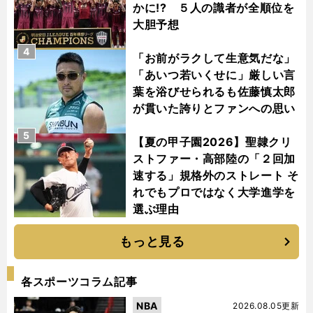
かに!? ５人の識者が全順位を
大胆予想
4
「お前がラクして生意気だな」
「あいつ若いくせに」厳しい言
葉を浴びせられるも佐藤慎太郎
が貫いた誇りとファンへの思い
5
【夏の甲子園2026】聖隷クリ
ストファー・高部陸の「２回加
速する」規格外のストレート そ
れでもプロではなく大学進学を
選ぶ理由
もっと見る
各スポーツコラム記事
NBA
2026.08.05更新