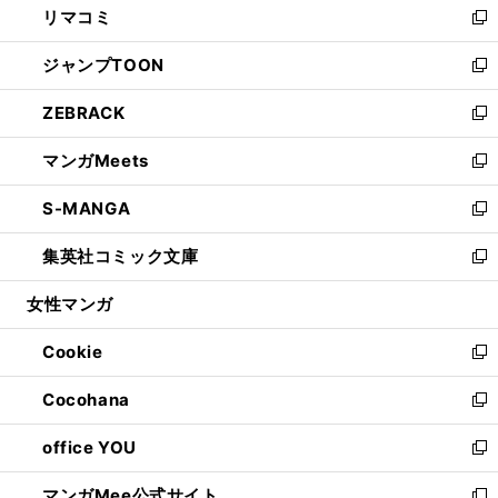
リマコミ
で
ド
ィ
い
新
開
ウ
ン
ウ
し
ジャンプTOON
く
で
ド
ィ
い
新
開
ウ
ン
ウ
し
ZEBRACK
く
で
ド
ィ
い
新
開
ウ
ン
ウ
し
マンガMeets
く
で
ド
ィ
い
新
開
ウ
ン
ウ
し
S-MANGA
く
で
ド
ィ
い
新
開
ウ
ン
ウ
し
集英社コミック文庫
く
で
ド
ィ
い
新
開
ウ
ン
ウ
し
女性マンガ
く
で
ド
ィ
い
開
ウ
ン
ウ
Cookie
く
で
ド
ィ
新
開
ウ
ン
し
Cocohana
く
で
ド
い
新
開
ウ
ウ
し
office YOU
く
で
ィ
い
新
開
ン
ウ
し
マンガMee公式サイト
く
ド
ィ