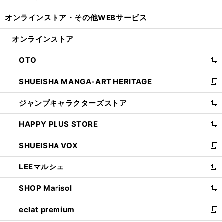
開
ウ
ウ
し
オンラインストア・
その他WEBサービス
く
で
ィ
い
開
ン
ウ
オンラインストア
く
ド
ィ
ウ
ン
OTO
で
ド
新
開
ウ
し
SHUEISHA MANGA-ART HERITAGE
く
で
い
新
開
ウ
し
ジャンプキャラクターズストア
く
ィ
い
新
ン
ウ
し
HAPPY PLUS STORE
ド
ィ
い
新
ウ
ン
ウ
し
SHUEISHA VOX
で
ド
ィ
い
新
開
ウ
ン
ウ
し
LEEマルシェ
く
で
ド
ィ
い
新
開
ウ
ン
ウ
し
SHOP Marisol
く
で
ド
ィ
い
新
開
ウ
ン
ウ
し
eclat premium
く
で
ド
ィ
い
新
開
ウ
ン
ウ
し