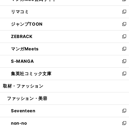
い
新
ウ
ン
ウ
し
リマコミ
で
ド
ィ
い
新
開
ウ
ン
ウ
し
ジャンプTOON
く
で
ド
ィ
い
新
開
ウ
ン
ウ
し
ZEBRACK
く
で
ド
ィ
い
新
開
ウ
ン
ウ
し
マンガMeets
く
で
ド
ィ
い
新
開
ウ
ン
ウ
し
S-MANGA
く
で
ド
ィ
い
新
開
ウ
ン
ウ
し
集英社コミック文庫
く
で
ド
ィ
い
新
開
ウ
ン
ウ
し
取材・ファッション
く
で
ド
ィ
い
開
ウ
ン
ウ
ファッション・美容
く
で
ド
ィ
開
ウ
ン
Seventeen
く
で
ド
新
開
ウ
し
non-no
く
で
い
新