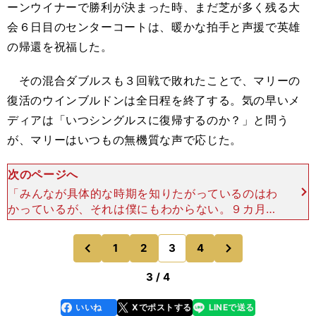
ーンウイナーで勝利が決まった時、まだ芝が多く残る大
会６日目のセンターコートは、暖かな拍手と声援で英雄
の帰還を祝福した。
その混合ダブルスも３回戦で敗れたことで、マリーの
復活のウインブルドンは全日程を終了する。気の早いメ
ディアは「いつシングルスに復帰するのか？」と問う
が、マリーはいつもの無機質な声で応じた。
次のページへ
「みんなが具体的な時期を知りたがっているのはわ
かっているが、それは僕にもわからない。９カ月か
12カ月か......18カ月かもしれない。長い道のりだ
が、戻れるようにベストを尽くすつもりだ」 長い
次
1
2
3
4
のページへ
のページへ
旅の
前
3 / 4
いいね
Xでポストする
LINEで送る
line
faceboo
x
k