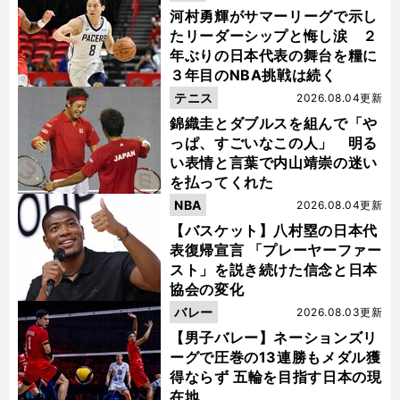
河村勇輝がサマーリーグで示し
たリーダーシップと悔し涙 ２
年ぶりの日本代表の舞台を糧に
３年目のNBA挑戦は続く
テニス
2026.08.04更新
錦織圭とダブルスを組んで「や
っぱ、すごいなこの人」 明る
い表情と言葉で内山靖崇の迷い
を払ってくれた
NBA
2026.08.04更新
【バスケット】八村塁の日本代
表復帰宣言 「プレーヤーファー
スト」を説き続けた信念と日本
協会の変化
バレー
2026.08.03更新
【男子バレー】ネーションズリ
ーグで圧巻の13連勝もメダル獲
得ならず 五輪を目指す日本の現
在地