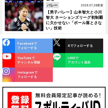
バレー
2026.07.28更新
【男子バレー】山本智大と小川
智大 ネーションズリーグ初制覇
に欠かせない「ボール落とさな
い」技術
cebo
X
Facebookで
Xでフォローする
ok
フォローする
uTube
LINE
YouTubeで
LINEで
チャンネル登録
アカウント追加
stagra
Instagramで
m
フォローする