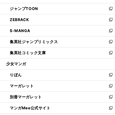
開
ウ
ン
ウ
し
ジャンプTOON
く
で
ド
ィ
い
新
開
ウ
ン
ウ
し
ZEBRACK
く
で
ド
ィ
い
新
開
ウ
ン
ウ
し
S-MANGA
く
で
ド
ィ
い
新
開
ウ
ン
ウ
し
集英社ジャンプリミックス
く
で
ド
ィ
い
新
開
ウ
ン
ウ
し
集英社コミック文庫
く
で
ド
ィ
い
新
開
ウ
ン
ウ
し
少女マンガ
く
で
ド
ィ
い
開
ウ
ン
ウ
りぼん
く
で
ド
ィ
新
開
ウ
ン
し
マーガレット
く
で
ド
い
新
開
ウ
ウ
し
別冊マーガレット
く
で
ィ
い
新
開
ン
ウ
し
マンガMee公式サイト
く
ド
ィ
い
新
ウ
ン
ウ
し