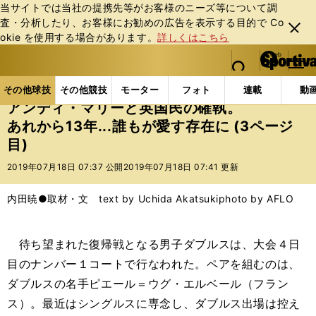
当サイトでは当社の提携先等がお客様のニーズ等について調
査・分析したり、お客様にお勧めの広告を表⽰する⽬的で Co
閉じ
okie を使⽤する場合があります。
詳しくはこちら
る
マイペ
web Sportiva (webスポルティーバ)
検索
メニュ
we
ー
その他球技の記事一覧
テニス
アンディ・マリーと英
b
ジ
その他球技
その他競技
モーター
フォト
連載
動
ス
アンディ・マリーと英国民の確執。
ポ
あれから13年...誰もが愛す存在に (3ページ
ル
目)
テ
ィ
2019年07月18日 07:37 公開
2019年07月18日 07:41 更新
ー
バ
内田暁●取材・文 text by Uchida Akatsuki
photo by AFLO
待ち望まれた復帰戦となる男子ダブルスは、大会４日
目のナンバー１コートで行なわれた。ペアを組むのは、
ダブルスの名手ピエール＝ウグ・エルベール（フラン
ス）。最近はシングルスに専念し、ダブルス出場は控え