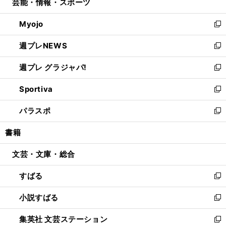
芸能・情報・スポーツ
く
で
ド
ィ
い
開
ウ
ン
ウ
Myojo
く
で
ド
ィ
新
開
ウ
ン
し
週プレNEWS
く
で
ド
い
新
開
ウ
ウ
し
週プレ グラジャパ!
く
で
ィ
い
新
開
ン
ウ
し
Sportiva
く
ド
ィ
い
新
ウ
ン
ウ
し
パラスポ
で
ド
ィ
い
新
開
ウ
ン
ウ
し
書籍
く
で
ド
ィ
い
開
ウ
ン
ウ
文芸・文庫・総合
く
で
ド
ィ
開
ウ
ン
すばる
く
で
ド
新
開
ウ
し
小説すばる
く
で
い
新
開
ウ
し
集英社 文芸ステーション
く
ィ
い
新