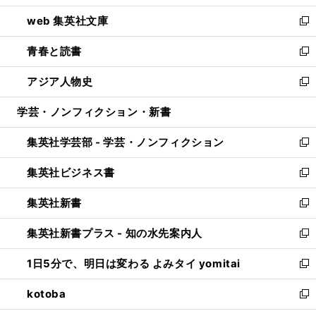
ン
ウ
し
web 集英社文庫
ド
ィ
い
新
ウ
ン
ウ
し
青春と読書
で
ド
ィ
い
新
開
ウ
ン
ウ
し
アジア人物史
く
で
ド
ィ
い
新
開
ウ
ン
ウ
し
学芸・ノンフィクション・新書
く
で
ド
ィ
い
開
ウ
ン
ウ
集英社学芸部 - 学芸・ノンフィクション
く
で
ド
ィ
新
開
ウ
ン
し
集英社ビジネス書
く
で
ド
い
新
開
ウ
ウ
し
集英社新書
く
で
ィ
い
新
開
ン
ウ
し
集英社新書プラス - 知の水先案内人
く
ド
ィ
い
新
ウ
ン
ウ
し
1日5分で、明日は変わる よみタイ yomitai
で
ド
ィ
い
新
開
ウ
ン
ウ
し
kotoba
く
で
ド
ィ
い
新
開
ウ
ン
ウ
し