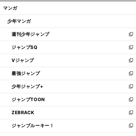
ン
く/
マンガ
ド
閉
ウ
じ
少年マンガ
で
る
開
週刊少年ジャンプ
く
新
し
ジャンプSQ
い
新
ウ
し
Vジャンプ
ィ
い
新
ン
ウ
し
最強ジャンプ
ド
ィ
い
新
ウ
ン
ウ
し
少年ジャンプ+
で
ド
ィ
い
新
開
ウ
ン
ウ
し
ジャンプTOON
く
で
ド
ィ
い
新
開
ウ
ン
ウ
し
ZEBRACK
く
で
ド
ィ
い
新
開
ウ
ン
ウ
し
ジャンプルーキー！
く
で
ド
ィ
い
新
開
ウ
ン
ウ
し