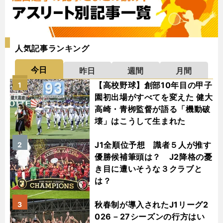
人気記事ランキング
今日
昨日
週間
月間
【高校野球】創部10年目の甲子
1
園初出場がすべてを変えた 健大
高崎・青栁監督が語る「機動破
壊」はこうして生まれた
J1全順位予想 識者５人が推す
2
優勝候補筆頭は？ J2降格の憂
き目に遭いそうな３クラブと
は？
秋春制が導入されたJ1リーグ2
3
026－27シーズンの行方はい