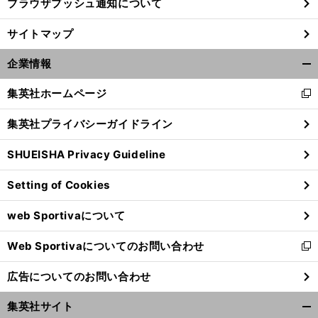
ブラウザプッシュ通知について
前
サイトマップ
へ
企業情報
開
く/
集英社ホームページ
新
閉
し
じ
集英社プライバシーガイドライン
い
る
ウ
SHUEISHA Privacy Guideline
ィ
ン
Setting of Cookies
ド
ウ
web Sportivaについて
で
開
Web Sportivaについてのお問い合わせ
く
新
し
広告についてのお問い合わせ
い
ウ
集英社サイト
ィ
開