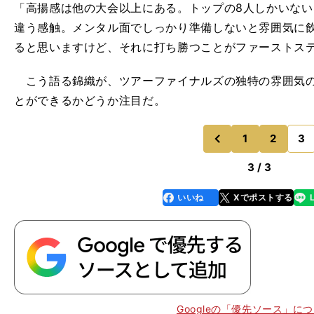
「高揚感は他の大会以上にある。トップの8人しかいな
違う感触。メンタル面でしっかり準備しないと雰囲気に
ると思いますけど、それに打ち勝つことがファーストス
こう語る錦織が、ツアーファイナルズの独特の雰囲気の
とができるかどうか注目だ。
1
2
3
のページへ
前
3 / 3
いいね
Xでポストする
line
faceboo
x
k
Googleの「優先ソース」に