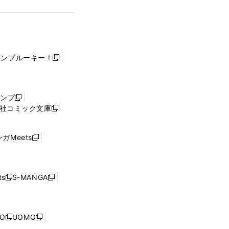
ャンプルーキー！
新
し
い
ウ
ャンプ
新
ィ
社コミック文庫
し
新
ン
い
し
ド
ウ
い
ウ
ガMeets
新
ィ
ウ
で
し
ン
ィ
開
い
ド
ン
く
ウ
ウ
ド
s
S-MANGA
新
新
ィ
で
ウ
し
し
ン
開
で
い
い
ド
く
開
ウ
ウ
ウ
NO
UOMO
く
新
新
ィ
ィ
で