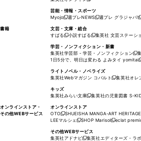
し
新
し
し
し
ン
ィ
ン
ン
開
で
開
で
い
し
い
い
い
ド
ン
ド
ド
芸能・情報・スポーツ
く
開
く
開
ウ
い
ウ
ウ
ウ
ウ
ド
ウ
ウ
Myojo
週プレNEWS
週プレ グラジャパ!
く
く
新
新
新
ィ
ウ
ィ
ィ
ィ
で
ウ
で
で
し
し
ン
ィ
ン
ン
ン
書籍
文芸・文庫・総合
開
で
開
開
い
い
ド
ン
ド
ド
ド
すばる
小説すばる
集英社 文芸ステーシ
く
開
く
く
新
新
ウ
ウ
ウ
ド
ウ
ウ
ウ
く
し
し
ィ
ィ
学芸・ノンフィクション・新書
で
ウ
で
で
で
い
い
ン
ン
集英社学芸部 - 学芸・ノンフィクション
開
で
開
開
開
新
ウ
ウ
ド
ド
1日5分で、明日は変わる よみタイ yomitai
く
開
く
く
く
し
新
ィ
ィ
ウ
ウ
く
い
ン
ン
ライトノベル・ノベライズ
で
で
ウ
ド
ド
集英社Webマガジン コバルト
集英社オレ
開
開
新
ィ
ウ
ウ
く
く
し
ン
キッズ
で
で
い
ド
集英社みらい文庫
集英社の児童図書 S-KID
開
開
新
ウ
ウ
く
く
し
ィ
オンラインストア・
オンラインストア
で
い
ン
その他WEBサービス
OTO
SHUEISHA MANGA-ART HERITAGE
開
新
ウ
ド
LEEマルシェ
SHOP Marisol
eclat prem
く
し
新
新
ィ
ウ
い
し
し
ン
その他WEBサービス
で
ウ
い
い
ド
集英社アドナビ
集英社エディターズ・ラ
開
新