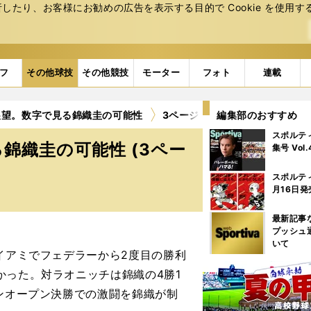
たり、お客様にお勧めの広告を表⽰する⽬的で Cookie を使⽤す
フ
その他球技
その他競技
モーター
フォト
連載
展望。数字で見る錦織圭の可能性
3ページ目
編集部のおすすめ
スポルテ
錦織圭の可能性 (3ペー
集号 Vol
スポルテ
月16日発
最新記事
プッシュ
いて
イアミでフェデラーから2度目の勝利
かった。対ラオニッチは錦織の4勝1
パンオープン決勝での激闘を錦織が制