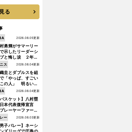
優勝校はここだ！
見る
事
BA
2026.08.05更新
村勇輝がサマーリー
で示したリーダーシ
プと悔し涙 ２年ぶ
の日本代表の舞台を
ニス
2026.08.04更新
に３年目のNBA挑戦
織圭とダブルスを組
続く
で「やっぱ、すごい
この人」 明るい表
と言葉で内山靖崇の
価
。
BA
2026.08.04更新
値あるベスト４
若き日のフェデラーと重なる錦織圭の快進撃
いを払ってくれた
バスケット】八村塁
日本代表復帰宣言
プレーヤーファース
」を説き続けた信念
レー
2026.08.03更新
日本協会の変化
男子バレー】ネーシ
ンズリーグで圧巻の