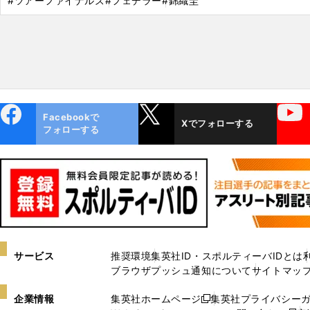
#ツアーファイナルズ
#フェデラー
#錦織圭
ebo
X
YouTube
Facebookで
Xでフォローする
ok
フォローする
サービス
推奨環境
集英社ID・スポルティーバIDとは
ブラウザプッシュ通知について
サイトマッ
企業情報
集英社ホームページ
集英社プライバシー
新