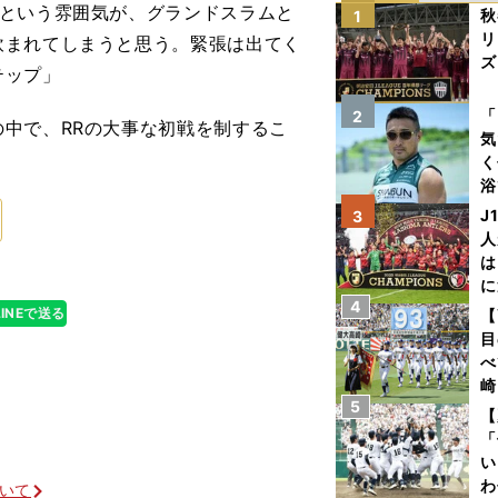
いという雰囲気が、グランドスラムと
秋
1
リ
飲まれてしまうと思う。緊張は出てく
ズ
テップ」
を
「
2
中で、RRの大事な初戦を制するこ
気
く
浴
太
J
3
ァ
人
は
に
4
と
LINEで送る
【
目
べ
崎
5
「
【
て
「
い
わ
ついて