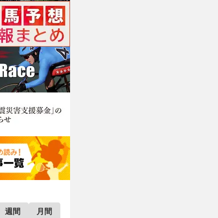
週間
月間