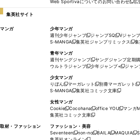
Web Sportivaについてのお問い合わせ
広
し
新
い
し
集英社サイト
ウ
い
ィ
ウ
マンガ
少年マンガ
ン
ィ
週刊少年ジャンプ
ジャンプSQ
Vジャン
ド
ン
新
新
S-MANGA
集英社ジャンプリミックス
集
ウ
ド
新
し
し
新
で
ウ
し
い
い
し
青年マンガ
開
で
い
ウ
ウ
い
週刊ヤングジャンプ
ヤングジャンプ定期
新
く
開
ウ
ィ
ィ
ウ
ウルトラジャンプ
少年ジャンプ+
ジャン
新
し
新
く
ィ
ン
ン
ィ
し
い
し
ン
ド
ド
ン
少女マンガ
い
ウ
い
ド
ウ
ウ
ド
りぼん
マーガレット
別冊マーガレット
新
新
新
ウ
ィ
ウ
ウ
で
で
ウ
S-MANGA
集英社コミック文庫
し
新
し
新
ィ
ン
ィ
で
開
開
で
い
し
い
し
ン
ド
ン
女性マンガ
開
く
く
開
ウ
い
ウ
い
ド
ウ
ド
Cookie
Cocohana
office YOU
マンガM
く
く
新
新
新
ィ
ウ
ィ
ウ
ウ
で
ウ
集英社コミック文庫
し
新
し
し
ン
ィ
ン
ィ
で
開
で
い
し
い
い
ド
ン
ド
ン
取材・ファッション
ファッション・美容
開
く
開
ウ
い
ウ
ウ
ウ
ド
ウ
ド
Seventeen
non-no
BAILA
MAQUIA
S
く
く
新
新
新
新
ィ
ウ
ィ
ィ
で
ウ
で
ウ
集英社オンライン