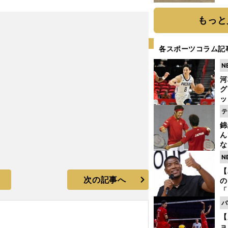
だ
もっと
各スポーツコラム記
N
河
グ
ッ
り
テ
糧
錦
は
ん
な
情
N
迷
【
次の記事へ
の
「
ト
バ
と
【
ョ