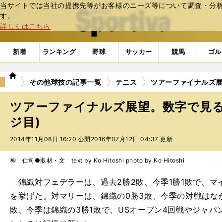
当サイトでは当社の提携先等がお客様のニーズ等について調査・分析し
web Sportiva (webスポルティーバ)
す。
詳しくはこちら
新着
ランキング
野球
サッカー
競馬
ゴル
we
その他球技の記事一覧
テニス
ツアーファイナルズ
b
ス
ツアーファイナルズ展望。数字で見る
ポ
ル
ジ目)
テ
2014年11月08日 16:20 公開
2016年07月12日 04:37 更新
ィ
ー
バ
神 仁司●取材・文 text by Ko Hitoshi photo by Ko Hitoshi
錦織対フェデラーは、過去2勝2敗、今季1勝1敗で、マ
を挙げた。対マリーは、錦織の0勝3敗、今季の対戦はな
敗、今季は錦織の3勝1敗で、USオープン4回戦やジャ