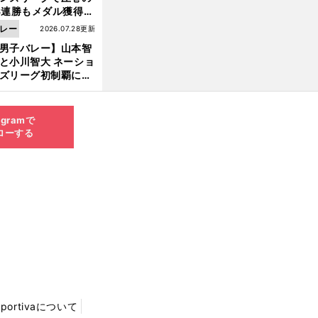
3連勝もメダル獲得な
ず 五輪を目指す日本
レー
2026.07.28更新
現在地
男子バレー】山本智
と小川智大 ネーショ
ズリーグ初制覇に欠
せない「ボール落と
ない」技術
agramで
ローする
Sportivaについて