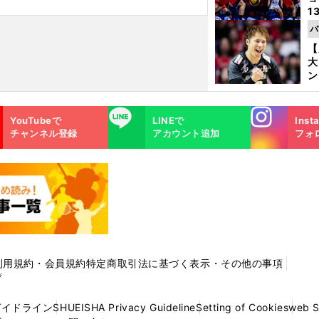
1
ら
バ
の
【
大
ン
か
さ
Instagra
LINE
YouTubeで
LINEで
Inst
m
チャンネル登録
アカウント追加
フォ
利用規約・会員規約
特定商取引法に基づく表示・その他の事項
プ
ガイドライン
SHUEISHA Privacy Guideline
Setting of Cookies
web 