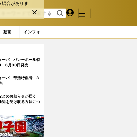
る場合がありま
マイペ
閉じ
検索
メニュ
ー
る
す
ジ
る
動画
インフォ
ィーバ バレーボール特
.4 6月30日発売
ィーバ 部活特集号 3
売
などのお知らせが届く
通知を受け取る方法につ