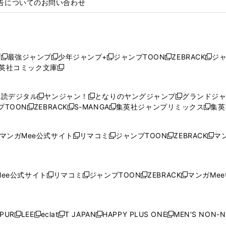
告についてのお問い合わせ
プ
最強ジャンプ
少年ジャンプ+
ジャンプTOON
ZEBRACK
ジ
新
新
新
新
新
英社コミック文庫
し
新
し
し
し
し
い
い
し
い
い
い
ウ
ウ
い
ウ
ウ
ウ
購読デジタル
ヤンジャン！
となりのヤングジャンプ
グランドジ
新
新
新
ィ
ィ
ウ
ィ
ィ
ィ
プTOON
ZEBRACK
S-MANGA
集英社ジャンプリミックス
集英
新
し
新
し
新
し
新
ン
ン
ィ
ン
ン
ン
し
い
し
い
し
い
し
ド
ド
ン
ド
ド
ド
い
ウ
い
ウ
い
ウ
い
ウ
ウ
ド
ウ
ウ
ウ
マンガMee公式サイト
リマコミ
ジャンプTOON
ZEBRACK
マン
新
新
新
新
ウ
ィ
ウ
ィ
ウ
ィ
ウ
で
で
ウ
で
で
で
し
し
し
し
し
ィ
ン
ィ
ン
ィ
ン
ィ
開
開
で
開
開
開
い
い
い
い
い
ン
ド
ン
ド
ン
ド
ン
く
く
開
く
く
く
ウ
ウ
ウ
ウ
ウ
ド
ウ
ド
ウ
ド
ウ
ド
ee公式サイト
リマコミ
ジャンプTOON
ZEBRACK
マンガMeet
く
新
新
新
新
ィ
ィ
ィ
ィ
ィ
ウ
で
ウ
で
ウ
で
ウ
し
し
し
し
ン
ン
ン
ン
ン
で
開
で
開
で
開
で
い
い
い
い
ド
ド
ド
ド
ド
開
く
開
く
開
く
開
ウ
ウ
ウ
ウ
ウ
ウ
ウ
ウ
ウ
PUR
LEE
eclat
T JAPAN
HAPPY PLUS ONE
MEN'S NON-
く
く
く
く
新
新
新
新
新
ィ
ィ
ィ
ィ
で
で
で
で
で