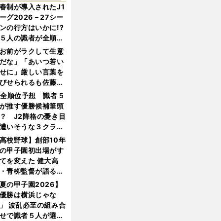
春制が導入されたJ1
ーグ2026－27シー
ンの行方はいかに!?
５人の識者が全順位
大胆予想
お前がラクして生意
だな」「あいつ若い
せに」厳しい言葉を
びせられるも佐藤慎
郎が貫いた誇りとフ
1全順位予想 識者５
ンへの思い
が推す優勝候補筆頭
？ J2降格の憂き目
遭いそうな３クラブ
は？
高校野球】創部10年
の甲子園初出場がす
てを変えた 健大高
・青栁監督が語る
機動破壊」はこうし
夏の甲子園2026】
生まれた
優勝は横浜じゃな
」 波乱必至の組み合
せで識者５人が選ん