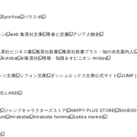
し
し
し
し
し
ン
ン
ン
ン
開
開
開
開
開
い
い
い
い
い
ド
ド
ド
ド
く
く
く
く
く
ウ
ウ
ウ
ウ
ウ
ウ
ウ
ウ
ウ
Sportiva
パラスポ
新
新
ィ
ィ
ィ
ィ
ィ
で
で
で
で
し
し
し
ン
ン
ン
ン
ン
開
開
開
開
い
い
い
ド
ド
ド
ド
ド
ョン
web 集英社文庫
青春と読書
アジア人物史
く
く
く
く
新
新
新
新
ウ
ウ
ウ
ウ
ウ
ウ
ウ
ウ
し
し
し
し
ィ
ィ
ィ
で
で
で
で
で
い
い
い
い
ン
ン
ン
集英社ビジネス書
集英社新書
集英社新書プラス - 知の水先案内人
開
開
開
開
開
新
新
新
ウ
ウ
ウ
ウ
ド
ド
ド
kotoba
e!集英社
情報・知識＆オピニオン imidas
く
く
く
く
く
新
し
新
し
新
ィ
ィ
ィ
ィ
ウ
ウ
ウ
し
し
い
し
い
し
ン
ン
ン
ン
で
で
で
い
い
ウ
い
ウ
い
ド
ド
ド
ド
ンジ文庫
シフォン文庫
ダッシュエックス文庫公式サイト
JUMP 
開
開
開
新
新
新
ウ
ウ
ィ
ウ
ィ
ウ
ウ
ウ
ウ
ウ
く
く
く
し
し
し
ィ
ィ
ン
ィ
ン
ィ
で
で
で
で
い
い
い
ン
ン
ド
ン
ド
ン
S.LAND
開
開
開
開
新
ウ
ウ
ウ
ド
ド
ウ
ド
ウ
ド
く
く
く
く
し
ィ
ィ
ィ
ウ
ウ
で
ウ
で
ウ
い
ン
ン
ン
ジャンプキャラクターズストア
HAPPY PLUS STORE
SHUEIS
で
で
開
で
開
で
新
新
新
ウ
ド
ド
ド
ium
mirabella
mirabella homme
zakka market
開
開
く
開
く
開
し
新
新
新
し
新
し
ィ
ウ
ウ
ウ
く
く
く
く
い
し
し
い
し
し
い
ン
で
で
で
ウ
い
い
ウ
い
い
ウ
ド
ボ
開
開
開
新