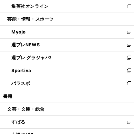
ン
ウ
し
集英社オンライン
く
で
ド
ィ
い
新
開
ウ
ン
ウ
し
芸能・情報・スポーツ
く
で
ド
ィ
い
開
ウ
ン
ウ
Myojo
く
で
ド
ィ
新
開
ウ
ン
し
週プレNEWS
く
で
ド
い
新
開
ウ
ウ
し
週プレ グラジャパ!
く
で
ィ
い
新
開
ン
ウ
し
Sportiva
く
ド
ィ
い
新
ウ
ン
ウ
し
パラスポ
で
ド
ィ
い
新
開
ウ
ン
ウ
し
書籍
く
で
ド
ィ
い
開
ウ
ン
ウ
文芸・文庫・総合
く
で
ド
ィ
開
ウ
ン
すばる
く
で
ド
新
開
ウ
し