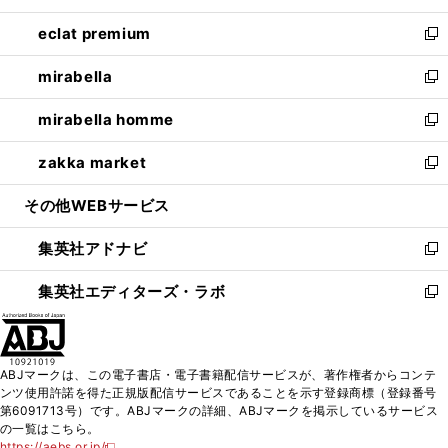
開
ウ
ン
ウ
し
eclat premium
く
で
ド
ィ
い
新
開
ウ
ン
ウ
し
mirabella
く
で
ド
ィ
い
新
開
ウ
ン
ウ
し
mirabella homme
く
で
ド
ィ
い
新
開
ウ
ン
ウ
し
zakka market
く
で
ド
ィ
い
新
開
ウ
ン
ウ
し
その他WEBサービス
く
で
ド
ィ
い
開
ウ
ン
ウ
集英社アドナビ
く
で
ド
ィ
新
開
ウ
ン
し
集英社エディターズ・ラボ
く
で
ド
い
新
開
ウ
ウ
し
く
で
ィ
い
開
ン
ウ
ABJマークは、この電子書店・電子書籍配信サービスが、著作権者からコンテ
く
ド
ィ
ンツ使用許諾を得た正規版配信サービスであることを示す登録商標（登録番号
ウ
ン
第6091713号）です。ABJマークの詳細、ABJマークを掲示しているサービス
で
ド
の一覧はこちら。
開
ウ
https://aebs.or.jp/