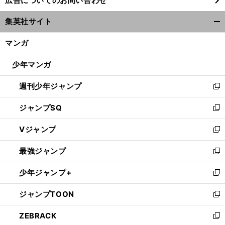
広告についてのお問い合わせ
い
ウ
集英社サイト
ィ
開
ン
く/
マンガ
ド
閉
ウ
じ
少年マンガ
で
る
開
週刊少年ジャンプ
く
新
し
ジャンプSQ
い
新
ウ
し
Vジャンプ
ィ
い
新
ン
ウ
し
最強ジャンプ
ド
ィ
い
新
ウ
ン
ウ
し
少年ジャンプ+
で
ド
ィ
い
新
開
ウ
ン
ウ
し
ジャンプTOON
く
で
ド
ィ
い
新
開
ウ
ン
ウ
し
ZEBRACK
く
で
ド
ィ
い
新