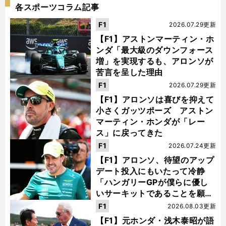
各スポーツコラム記事
F1
2026.07.29更新
【F1】アストンマーティン・ホ
ンダ「最大級のダウンフォース
増」を実現するも、アロンソが
苦言を呈した理由
F1
2026.07.29更新
【F1】アロンソは喜びを抑えて
小さくガッツポーズ アストン
マーティン・ホンダが「レー
ス」に戻ってきた
F1
2026.07.24更新
【F1】アロンソ、待望のアップ
デート投入にもいたって冷静
「ハンガリーGPが僕らに優し
いサーキットであることを願
う」
F1
2026.08.03更新
【F1】元ホンダ・浅木泰昭が語