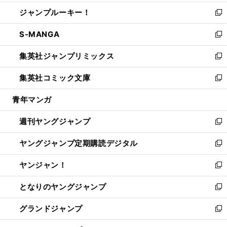
開
ウ
ン
ウ
し
ジャンプルーキー！
く
で
ド
ィ
い
新
開
ウ
ン
ウ
し
S-MANGA
く
で
ド
ィ
い
新
開
ウ
ン
ウ
し
集英社ジャンプリミックス
く
で
ド
ィ
い
新
開
ウ
ン
ウ
し
集英社コミック文庫
く
で
ド
ィ
い
新
開
ウ
ン
ウ
し
青年マンガ
く
で
ド
ィ
い
開
ウ
ン
ウ
週刊ヤングジャンプ
く
で
ド
ィ
新
開
ウ
ン
し
ヤングジャンプ定期購読デジタル
く
で
ド
い
新
開
ウ
ウ
し
ヤンジャン！
く
で
ィ
い
新
開
ン
ウ
し
となりのヤングジャンプ
く
ド
ィ
い
新
ウ
ン
ウ
し
グランドジャンプ
で
ド
ィ
い
新
開
ウ
ン
ウ
し