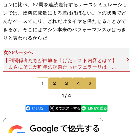
ョンに比べ、57周を連続走行するレースシミュレーショ
ンでは、燃料搭載量による差はほぼない。その状態でど
んなペースで走り、どれだけタイヤを保たせることがで
きるか。そこにはマシン本来のパフォーマンスがはっき
りと表われるからだ。
次のページへ
【F1関係者たちが白旗を上げたテスト内容とは？】
まさにそこが昨年の課題だったフェラーリは、テ
スト2日目と3日目に両ドライバーがフルレースシ
ミュレーションを行なった。それに対し、レッドブ
次
1
2
3
4
のページへ
ルはセルジオ
1 / 4
いいね
Xでポストする
LINEで送る
line
faceboo
x
k