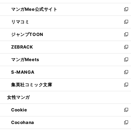
開
ン
ウ
し
マンガMee公式サイト
く
ド
ィ
い
新
ウ
ン
ウ
し
リマコミ
で
ド
ィ
い
新
開
ウ
ン
ウ
し
ジャンプTOON
く
で
ド
ィ
い
新
開
ウ
ン
ウ
し
ZEBRACK
く
で
ド
ィ
い
新
開
ウ
ン
ウ
し
マンガMeets
く
で
ド
ィ
い
新
開
ウ
ン
ウ
し
S-MANGA
く
で
ド
ィ
い
新
開
ウ
ン
ウ
し
集英社コミック文庫
く
で
ド
ィ
い
新
開
ウ
ン
ウ
し
女性マンガ
く
で
ド
ィ
い
開
ウ
ン
ウ
Cookie
く
で
ド
ィ
新
開
ウ
ン
し
Cocohana
く
で
ド
い
新
開
ウ
ウ
し