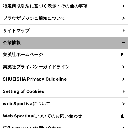
特定商取引法に基づく表示・その他の事項
ブラウザプッシュ通知について
サイトマップ
企業情報
開
く/
集英社ホームページ
新
閉
し
じ
集英社プライバシーガイドライン
い
る
ウ
SHUEISHA Privacy Guideline
ィ
ン
Setting of Cookies
ド
ウ
web Sportivaについて
で
開
Web Sportivaについてのお問い合わせ
く
新
し