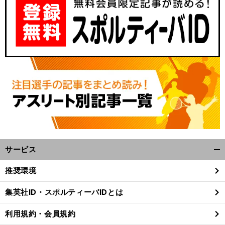
〜
う
」
前
へ
サービス
開
く/
推奨環境
閉
じ
集英社ID・スポルティーバIDとは
る
利用規約・会員規約