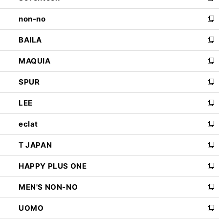
開
ウ
し
non-no
く
で
い
新
開
ウ
し
BAILA
く
ィ
い
新
ン
ウ
し
MAQUIA
ド
ィ
い
新
ウ
ン
ウ
し
SPUR
で
ド
ィ
い
新
開
ウ
ン
ウ
し
LEE
く
で
ド
ィ
い
新
開
ウ
ン
ウ
し
eclat
く
で
ド
ィ
い
新
開
ウ
ン
ウ
し
T JAPAN
く
で
ド
ィ
い
新
開
ウ
ン
ウ
し
HAPPY PLUS ONE
く
で
ド
ィ
い
新
開
ウ
ン
ウ
し
MEN'S NON-NO
く
で
ド
ィ
い
新
開
ウ
ン
ウ
し
UOMO
く
で
ド
ィ
い
新
開
ウ