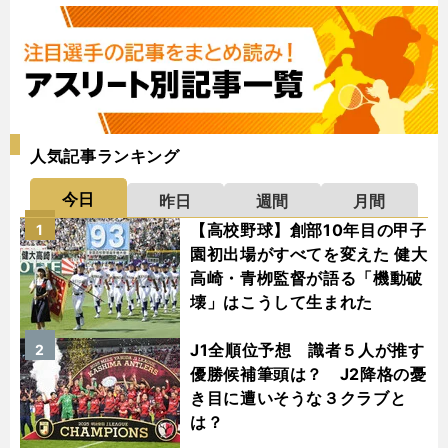
人気記事ランキング
今日
昨日
週間
月間
【高校野球】創部10年目の甲子
1
園初出場がすべてを変えた 健大
高崎・青栁監督が語る「機動破
壊」はこうして生まれた
J1全順位予想 識者５人が推す
2
優勝候補筆頭は？ J2降格の憂
き目に遭いそうな３クラブと
は？