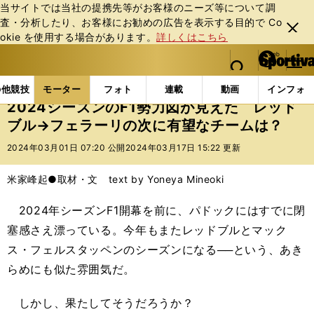
当サイトでは当社の提携先等がお客様のニーズ等について調
査・分析したり、お客様にお勧めの広告を表⽰する⽬的で Co
閉じ
okie を使⽤する場合があります。
詳しくはこちら
る
マイペ
web Sportiva (webスポルティーバ)
検索
メニュ
we
ー
モーターの記事一覧
モーター
F1
2024シーズ
b
ジ
の他競技
モーター
フォト
連載
動画
インフォ
ス
2024シーズンのF1勢力図が見えた レッド
ポ
ブル→フェラーリの次に有望なチームは？
ル
テ
2024年03月01日 07:20 公開
2024年03月17日 15:22 更新
ィ
ー
米家峰起●取材・文 text by Yoneya Mineoki
バ
2024年シーズンF1開幕を前に、パドックにはすでに閉
塞感さえ漂っている。今年もまたレッドブルとマック
ス・フェルスタッペンのシーズンになる──という、あき
らめにも似た雰囲気だ。
しかし、果たしてそうだろうか？