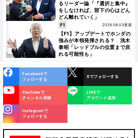
るリーダー論「『選択と集中』
をしなければ、部下の心はどん
どん離れていく」
F1
2026.08.03更新
【F1】アップデートでホンダの
強みが本領発揮される？ 浅木
泰昭「レッドブルの位置まで戻
れる可能性も」
cebo
X
Facebookで
Xでフォローする
ok
フォローする
uTube
LINE
YouTubeで
LINEで
チャンネル登録
アカウント追加
stagra
Instagramで
m
フォローする