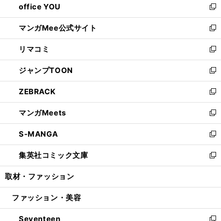
office YOU
く
で
ィ
い
新
開
ン
ウ
し
マンガMee公式サイト
く
ド
ィ
い
新
ウ
ン
ウ
し
リマコミ
で
ド
ィ
い
新
開
ウ
ン
ウ
し
ジャンプTOON
く
で
ド
ィ
い
新
開
ウ
ン
ウ
し
ZEBRACK
く
で
ド
ィ
い
新
開
ウ
ン
ウ
し
マンガMeets
く
で
ド
ィ
い
新
開
ウ
ン
ウ
し
S-MANGA
く
で
ド
ィ
い
新
開
ウ
ン
ウ
し
集英社コミック文庫
く
で
ド
ィ
い
新
開
ウ
ン
ウ
し
取材・ファッション
く
で
ド
ィ
い
開
ウ
ン
ウ
ファッション・美容
く
で
ド
ィ
開
ウ
ン
Seventeen
く
で
ド
新