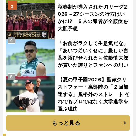
秋春制が導入されたJ1リーグ2
3
026－27シーズンの行方はい
かに!? ５人の識者が全順位を
大胆予想
4
「お前がラクして生意気だな」
「あいつ若いくせに」厳しい言
葉を浴びせられるも佐藤慎太郎
が貫いた誇りとファンへの思い
5
【夏の甲子園2026】聖隷クリ
ストファー・高部陸の「２回加
速する」規格外のストレート そ
れでもプロではなく大学進学を
選ぶ理由
もっと見る