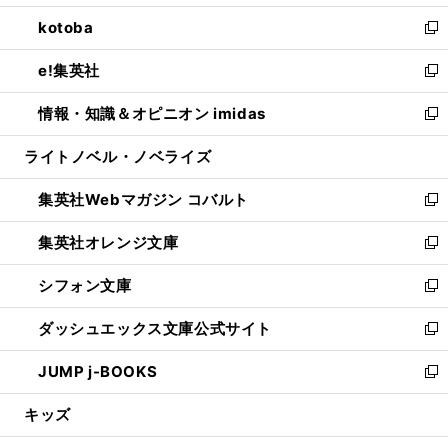
開
ウ
ン
ウ
し
kotoba
く
で
ド
ィ
い
新
開
ウ
ン
ウ
し
e!集英社
く
で
ド
ィ
い
新
開
ウ
ン
ウ
し
情報・知識＆オピニオン imidas
く
で
ド
ィ
い
新
開
ウ
ン
ウ
し
ライトノベル・ノベライズ
く
で
ド
ィ
い
開
ウ
ン
ウ
集英社Webマガジン コバルト
く
で
ド
ィ
新
開
ウ
ン
し
集英社オレンジ文庫
く
で
ド
い
新
開
ウ
ウ
し
シフォン文庫
く
で
ィ
い
新
開
ン
ウ
し
ダッシュエックス文庫公式サイト
く
ド
ィ
い
新
ウ
ン
ウ
し
JUMP j-BOOKS
で
ド
ィ
い
新
開
ウ
ン
ウ
し
キッズ
く
で
ド
ィ
い
開
ウ
ン
ウ