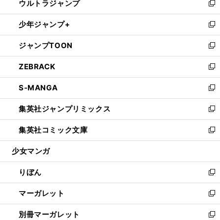
ウルトラジャンプ
く
で
ド
ィ
い
新
開
ウ
ン
ウ
し
少年ジャンプ+
く
で
ド
ィ
い
新
開
ウ
ン
ウ
し
ジャンプTOON
く
で
ド
ィ
い
新
開
ウ
ン
ウ
し
ZEBRACK
く
で
ド
ィ
い
新
開
ウ
ン
ウ
し
S-MANGA
く
で
ド
ィ
い
新
開
ウ
ン
ウ
し
集英社ジャンプリミックス
く
で
ド
ィ
い
新
開
ウ
ン
ウ
し
集英社コミック文庫
く
で
ド
ィ
い
新
開
ウ
ン
ウ
し
少女マンガ
く
で
ド
ィ
い
開
ウ
ン
ウ
りぼん
く
で
ド
ィ
新
開
ウ
ン
し
マーガレット
く
で
ド
い
新
開
ウ
ウ
し
別冊マーガレット
く
で
ィ
い
新