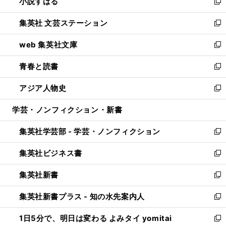
小説すばる
く
で
い
新
開
ウ
し
集英社 文芸ステーション
く
ィ
い
新
ン
ウ
し
web 集英社文庫
ド
ィ
い
新
ウ
ン
ウ
し
青春と読書
で
ド
ィ
い
新
開
ウ
ン
ウ
し
アジア人物史
く
で
ド
ィ
い
新
開
ウ
ン
ウ
し
学芸・ノンフィクション・新書
く
で
ド
ィ
い
開
ウ
ン
ウ
集英社学芸部 - 学芸・ノンフィクション
く
で
ド
ィ
新
開
ウ
ン
し
集英社ビジネス書
く
で
ド
い
新
開
ウ
ウ
し
集英社新書
く
で
ィ
い
新
開
ン
ウ
し
集英社新書プラス - 知の水先案内人
く
ド
ィ
い
新
ウ
ン
ウ
し
1日5分で、明日は変わる よみタイ yomitai
で
ド
ィ
い
新