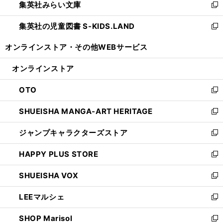
集英社みらい文庫
く
で
ド
ィ
新
開
ウ
ン
し
集英社の児童図書 S-KIDS.LAND
く
で
ド
い
新
開
ウ
ウ
し
オンラインストア・
その他WEBサービス
く
で
ィ
い
開
ン
ウ
オンラインストア
く
ド
ィ
ウ
ン
OTO
で
ド
新
開
ウ
し
SHUEISHA MANGA-ART HERITAGE
く
で
い
新
開
ウ
し
ジャンプキャラクターズストア
く
ィ
い
新
ン
ウ
し
HAPPY PLUS STORE
ド
ィ
い
新
ウ
ン
ウ
し
SHUEISHA VOX
で
ド
ィ
い
新
開
ウ
ン
ウ
し
LEEマルシェ
く
で
ド
ィ
い
新
開
ウ
ン
ウ
し
SHOP Marisol
く
で
ド
ィ
い
新