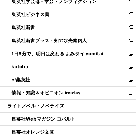
集英社学芸部 - 学芸・ノンフィクション
く
で
ド
ィ
新
開
ウ
ン
し
集英社ビジネス書
く
で
ド
い
新
開
ウ
ウ
し
集英社新書
く
で
ィ
い
新
開
ン
ウ
し
集英社新書プラス - 知の水先案内人
く
ド
ィ
い
新
ウ
ン
ウ
し
1日5分で、明日は変わる よみタイ yomitai
で
ド
ィ
い
新
開
ウ
ン
ウ
し
kotoba
く
で
ド
ィ
い
新
開
ウ
ン
ウ
し
e!集英社
く
で
ド
ィ
い
新
開
ウ
ン
ウ
し
情報・知識＆オピニオン imidas
く
で
ド
ィ
い
新
開
ウ
ン
ウ
し
ライトノベル・ノベライズ
く
で
ド
ィ
い
開
ウ
ン
ウ
集英社Webマガジン コバルト
く
で
ド
ィ
新
開
ウ
ン
し
集英社オレンジ文庫
く
で
ド
い
新