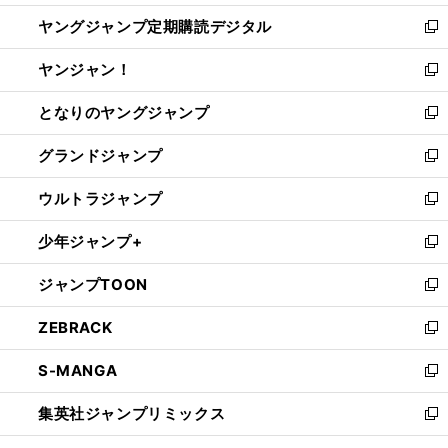
開
ウ
ン
し
ヤングジャンプ定期購読デジタル
く
で
ド
い
新
開
ウ
ウ
し
ヤンジャン！
く
で
ィ
い
新
開
ン
ウ
し
となりのヤングジャンプ
く
ド
ィ
い
新
ウ
ン
ウ
し
グランドジャンプ
で
ド
ィ
い
新
開
ウ
ン
ウ
し
ウルトラジャンプ
く
で
ド
ィ
い
新
開
ウ
ン
ウ
し
少年ジャンプ+
く
で
ド
ィ
い
新
開
ウ
ン
ウ
し
ジャンプTOON
く
で
ド
ィ
い
新
開
ウ
ン
ウ
し
ZEBRACK
く
で
ド
ィ
い
新
開
ウ
ン
ウ
し
S-MANGA
く
で
ド
ィ
い
新
開
ウ
ン
ウ
し
集英社ジャンプリミックス
く
で
ド
ィ
い
新
開
ウ
ン
ウ
し