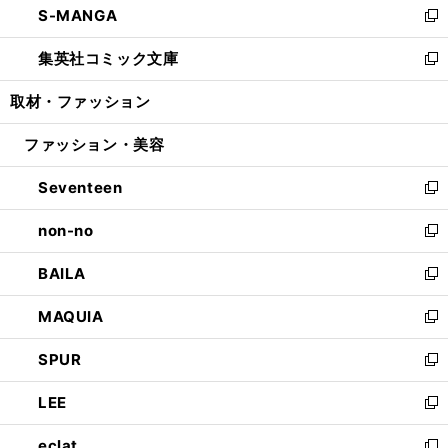
S-MANGA
く
で
ド
ィ
い
新
開
ウ
ン
ウ
し
集英社コミック文庫
く
で
ド
ィ
い
新
開
ウ
ン
ウ
し
取材・ファッション
く
で
ド
ィ
い
開
ウ
ン
ウ
ファッション・美容
く
で
ド
ィ
開
ウ
ン
Seventeen
く
で
ド
新
開
ウ
し
non-no
く
で
い
新
開
ウ
し
BAILA
く
ィ
い
新
ン
ウ
し
MAQUIA
ド
ィ
い
新
ウ
ン
ウ
し
SPUR
で
ド
ィ
い
新
開
ウ
ン
ウ
し
LEE
く
で
ド
ィ
い
新
開
ウ
ン
ウ
し
eclat
く
で
ド
ィ