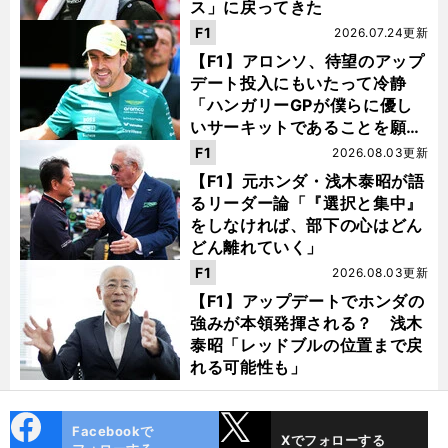
ス」に戻ってきた
F1
2026.07.24更新
【F1】アロンソ、待望のアップ
デート投入にもいたって冷静
「ハンガリーGPが僕らに優し
いサーキットであることを願
う」
F1
2026.08.03更新
【F1】元ホンダ・浅木泰昭が語
るリーダー論「『選択と集中』
をしなければ、部下の心はどん
どん離れていく」
F1
2026.08.03更新
【F1】アップデートでホンダの
強みが本領発揮される？ 浅木
泰昭「レッドブルの位置まで戻
れる可能性も」
cebo
X
Facebookで
Xでフォローする
ok