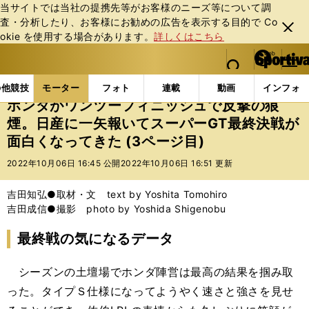
当サイトでは当社の提携先等がお客様のニーズ等について調
査・分析したり、お客様にお勧めの広告を表⽰する⽬的で Co
閉じ
okie を使⽤する場合があります。
詳しくはこちら
る
マイペ
web Sportiva (webスポルティーバ)
検索
メニュ
we
ー
モーターの記事一覧
モーター
その他
ホンダがワ
b
ジ
の他競技
モーター
フォト
連載
動画
インフォ
ス
ホンダがワンツーフィニッシュで反撃の狼
ポ
煙。日産に一矢報いてスーパーGT最終決戦が
ル
面白くなってきた (3ページ目)
テ
ィ
2022年10月06日 16:45 公開
2022年10月06日 16:51 更新
ー
バ
吉田知弘●取材・文 text by Yoshita Tomohiro
吉田成信●撮影 photo by Yoshida Shigenobu
最終戦の気になるデータ
シーズンの土壇場でホンダ陣営は最高の結果を掴み取
った。タイプＳ仕様になってようやく速さと強さを見せ