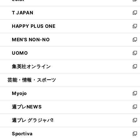
い
新
開
ウ
ン
ウ
し
T JAPAN
く
で
ド
ィ
い
新
開
ウ
ン
ウ
し
HAPPY PLUS ONE
く
で
ド
ィ
い
新
開
ウ
ン
ウ
し
MEN'S NON-NO
く
で
ド
ィ
い
新
開
ウ
ン
ウ
し
UOMO
く
で
ド
ィ
い
新
開
ウ
ン
ウ
し
集英社オンライン
く
で
ド
ィ
い
新
開
ウ
ン
ウ
し
芸能・情報・スポーツ
く
で
ド
ィ
い
開
ウ
ン
ウ
Myojo
く
で
ド
ィ
新
開
ウ
ン
し
週プレNEWS
く
で
ド
い
新
開
ウ
ウ
し
週プレ グラジャパ!
く
で
ィ
い
新
開
ン
ウ
し
Sportiva
く
ド
ィ
い
新