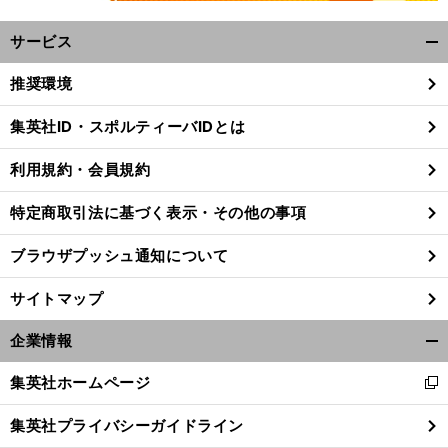
サービス
開
く/
推奨環境
閉
じ
集英社ID・スポルティーバIDとは
る
利用規約・会員規約
特定商取引法に基づく表示・その他の事項
ブラウザプッシュ通知について
サイトマップ
企業情報
開
く/
集英社ホームページ
新
角
、
。
隅
々
」
閉
田裕毅
待ちに待った鈴鹿F1デビュー
世界一走り込んだサーキットは「
まで知っている
し
じ
集英社プライバシーガイドライン
い
る