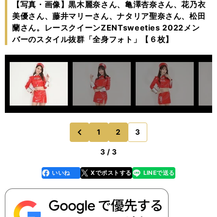
【写真・画像】黒木麗奈さん、亀澤杏奈さん、花乃衣
美優さん、藤井マリーさん、ナタリア聖奈さん、松田
蘭さん。レースクイーンZENTsweeties 2022メン
バーのスタイル抜群「全身フォト」【６枚】
1
2
3
のページへ
前
3 / 3
いいね
Xでポストする
LINEで送る
line
faceboo
x
k