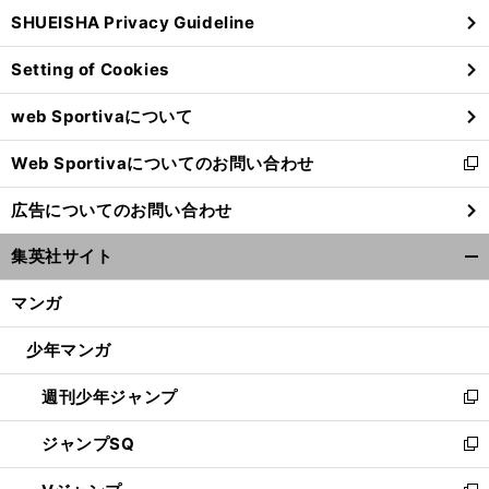
ウ
SHUEISHA Privacy Guideline
ィ
ン
Setting of Cookies
ド
ウ
web Sportivaについて
で
開
Web Sportivaについてのお問い合わせ
く
新
し
広告についてのお問い合わせ
い
ウ
集英社サイト
ィ
開
ン
く/
マンガ
ド
閉
ウ
じ
少年マンガ
で
る
開
週刊少年ジャンプ
く
新
し
ジャンプSQ
い
新
ウ
し