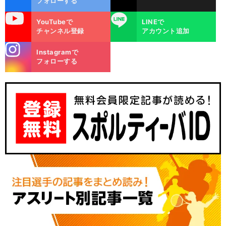
フォローする
uTube
LINE
YouTubeで
LINEで
チャンネル登録
アカウント追加
stagra
Instagramで
m
フォローする