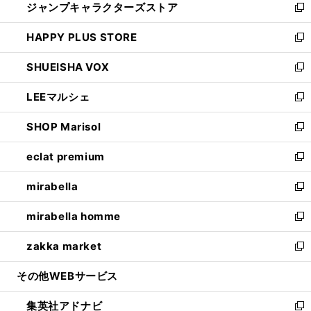
ジャンプキャラクターズストア
く
ィ
い
新
ン
ウ
し
HAPPY PLUS STORE
ド
ィ
い
新
ウ
ン
ウ
し
SHUEISHA VOX
で
ド
ィ
い
新
開
ウ
ン
ウ
し
LEEマルシェ
く
で
ド
ィ
い
新
開
ウ
ン
ウ
し
SHOP Marisol
く
で
ド
ィ
い
新
開
ウ
ン
ウ
し
eclat premium
く
で
ド
ィ
い
新
開
ウ
ン
ウ
し
mirabella
く
で
ド
ィ
い
新
開
ウ
ン
ウ
し
mirabella homme
く
で
ド
ィ
い
新
開
ウ
ン
ウ
し
zakka market
く
で
ド
ィ
い
新
開
ウ
ン
ウ
し
その他WEBサービス
く
で
ド
ィ
い
開
ウ
ン
ウ
集英社アドナビ
く
で
ド
ィ
新