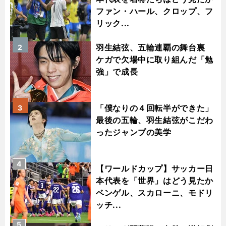
ファン・ハール、クロップ、フ
リック...
羽生結弦、五輪連覇の舞台裏
2
ケガで欠場中に取り組んだ「勉
強」で成長
「僕なりの４回転半ができた」
3
最後の五輪、羽生結弦がこだわ
ったジャンプの美学
4
【ワールドカップ】サッカー日
本代表を「世界」はどう見たか
ベンゲル、スカローニ、モドリ
ッチ...
5