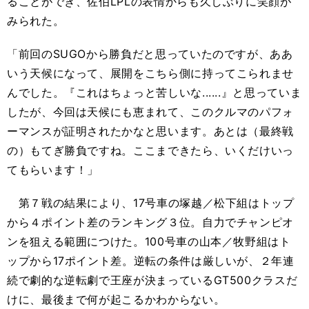
ることができ、佐伯LPLの表情からも久しぶりに笑顔が
みられた。
「前回のSUGOから勝負だと思っていたのですが、ああ
いう天候になって、展開をこちら側に持ってこられませ
んでした。『これはちょっと苦しいな......』と思っていま
したが、今回は天候にも恵まれて、このクルマのパフォ
ーマンスが証明されたかなと思います。あとは（最終戦
の）もてぎ勝負ですね。ここまできたら、いくだけいっ
てもらいます！」
第７戦の結果により、17号車の塚越／松下組はトップ
から４ポイント差のランキング３位。自力でチャンピオ
ンを狙える範囲につけた。100号車の山本／牧野組はト
ップから17ポイント差。逆転の条件は厳しいが、２年連
続で劇的な逆転劇で王座が決まっているGT500クラスだ
けに、最後まで何が起こるかわからない。