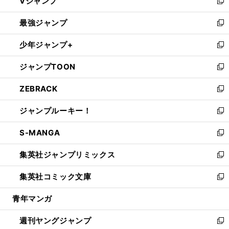
Vジャンプ
ィ
い
新
ン
ウ
し
最強ジャンプ
ド
ィ
い
新
ウ
ン
ウ
し
少年ジャンプ+
で
ド
ィ
い
新
開
ウ
ン
ウ
し
ジャンプTOON
く
で
ド
ィ
い
新
開
ウ
ン
ウ
し
ZEBRACK
く
で
ド
ィ
い
新
開
ウ
ン
ウ
し
ジャンプルーキー！
く
で
ド
ィ
い
新
開
ウ
ン
ウ
し
S-MANGA
く
で
ド
ィ
い
新
開
ウ
ン
ウ
し
集英社ジャンプリミックス
く
で
ド
ィ
い
新
開
ウ
ン
ウ
し
集英社コミック文庫
く
で
ド
ィ
い
新
開
ウ
ン
ウ
し
青年マンガ
く
で
ド
ィ
い
開
ウ
ン
ウ
週刊ヤングジャンプ
く
で
ド
ィ
新