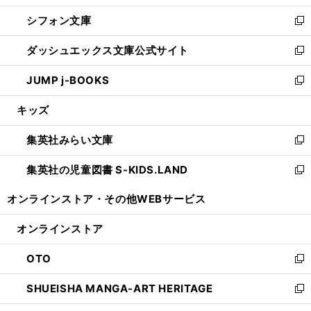
開
ウ
ウ
し
シフォン文庫
く
で
ィ
い
新
開
ン
ウ
し
ダッシュエックス文庫公式サイト
く
ド
ィ
い
新
ウ
ン
ウ
し
JUMP j-BOOKS
で
ド
ィ
い
新
開
ウ
ン
ウ
し
キッズ
く
で
ド
ィ
い
開
ウ
ン
ウ
集英社みらい文庫
く
で
ド
ィ
新
開
ウ
ン
し
集英社の児童図書 S-KIDS.LAND
く
で
ド
い
新
開
ウ
ウ
し
オンラインストア・
その他WEBサービス
く
で
ィ
い
開
ン
ウ
オンラインストア
く
ド
ィ
ウ
ン
OTO
で
ド
新
開
ウ
し
SHUEISHA MANGA-ART HERITAGE
く
で
い
新
開
ウ
し