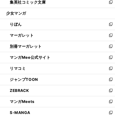
集英社コミック文庫
く
で
ド
ィ
い
新
開
ウ
ン
ウ
し
少女マンガ
く
で
ド
ィ
い
開
ウ
ン
ウ
りぼん
く
で
ド
ィ
新
開
ウ
ン
し
マーガレット
く
で
ド
い
新
開
ウ
ウ
し
別冊マーガレット
く
で
ィ
い
新
開
ン
ウ
し
マンガMee公式サイト
く
ド
ィ
い
新
ウ
ン
ウ
し
リマコミ
で
ド
ィ
い
新
開
ウ
ン
ウ
し
ジャンプTOON
く
で
ド
ィ
い
新
開
ウ
ン
ウ
し
ZEBRACK
く
で
ド
ィ
い
新
開
ウ
ン
ウ
し
マンガMeets
く
で
ド
ィ
い
新
開
ウ
ン
ウ
し
S-MANGA
く
で
ド
ィ
い
新