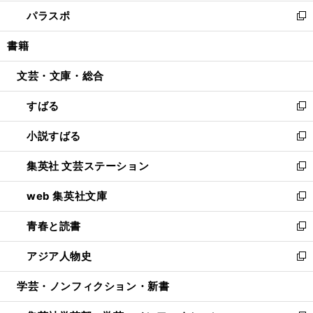
ウ
ン
ウ
し
パラスポ
で
ド
ィ
い
新
開
ウ
ン
ウ
し
書籍
く
で
ド
ィ
い
開
ウ
ン
ウ
文芸・文庫・総合
く
で
ド
ィ
開
ウ
ン
すばる
く
で
ド
新
開
ウ
し
小説すばる
く
で
い
新
開
ウ
し
集英社 文芸ステーション
く
ィ
い
新
ン
ウ
し
web 集英社文庫
ド
ィ
い
新
ウ
ン
ウ
し
青春と読書
で
ド
ィ
い
新
開
ウ
ン
ウ
し
アジア人物史
く
で
ド
ィ
い
新
開
ウ
ン
ウ
し
学芸・ノンフィクション・新書
く
で
ド
ィ
い
開
ウ
ン
ウ