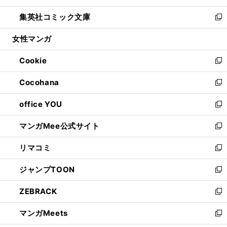
開
ウ
ン
ウ
し
集英社コミック文庫
く
で
ド
ィ
い
新
開
ウ
ン
ウ
し
女性マンガ
く
で
ド
ィ
い
開
ウ
ン
ウ
Cookie
く
で
ド
ィ
新
開
ウ
ン
し
Cocohana
く
で
ド
い
新
開
ウ
ウ
し
office YOU
く
で
ィ
い
新
開
ン
ウ
し
マンガMee公式サイト
く
ド
ィ
い
新
ウ
ン
ウ
し
リマコミ
で
ド
ィ
い
新
開
ウ
ン
ウ
し
ジャンプTOON
く
で
ド
ィ
い
新
開
ウ
ン
ウ
し
ZEBRACK
く
で
ド
ィ
い
新
開
ウ
ン
ウ
し
マンガMeets
く
で
ド
ィ
い
新
開
ウ
ン
ウ
し