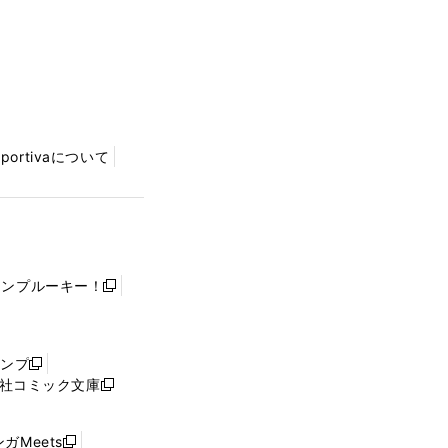
Sportivaについて
ャンプルーキー！
新
し
い
ウ
ャンプ
新
ィ
社コミック文庫
し
新
ン
い
し
ド
ウ
い
ウ
ガMeets
新