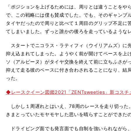
「ポジションを上げるためには、周りとは違うことをや
で、この戦略には僕も賛成でした。でも、そのギャンブ
タイヤだったので周りと比べて１周目のグリップ不足に
てしまいました。ずっと誰かの後ろを走っているような
スタートでニコラス・ラティフィ（ウイリアムズ）に先
抑え込まれてしまった。ようやく前が開けてペースを上
ソ（アルピーヌ）がタイヤ交換を終えて前に立ちふさが
抑えて走る彼のペースに付き合わされることになり、結
った。
◆レースクイーン図鑑2021「ZENTsweeties」新コ
しかし１周遅れとはいえ、78周のレースを走り切った
きまとっていたモヤモヤした思いを晴らすことができた
ドライビング面でも発言面でも自制を強いられながら、