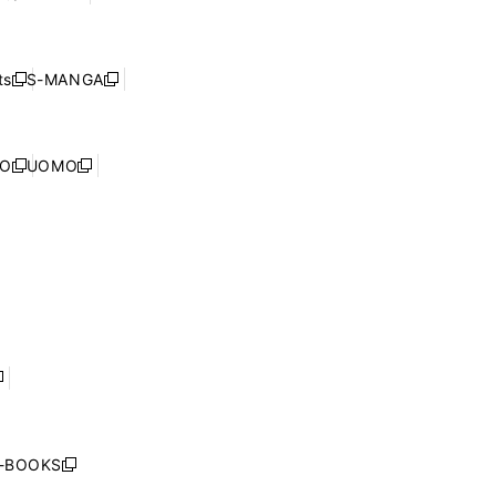
ィ
ウ
で
し
ン
ィ
開
い
ド
ン
く
ウ
ウ
ド
s
S-MANGA
新
新
ィ
で
ウ
し
し
ン
開
で
い
い
ド
く
開
ウ
ウ
ウ
NO
UOMO
く
新
新
ィ
ィ
で
し
し
ン
ン
開
い
い
ド
ド
く
ウ
ウ
ウ
ウ
ィ
ィ
で
で
ン
ン
開
開
ド
ド
く
く
ウ
ウ
で
で
開
開
く
く
し
い
ウ
j-BOOKS
新
ィ
し