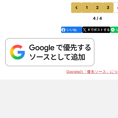
1
2
3
のページへ
前
4 / 4
いいね
Xでポストする
line
faceboo
x
k
Googleの「優先ソース」に