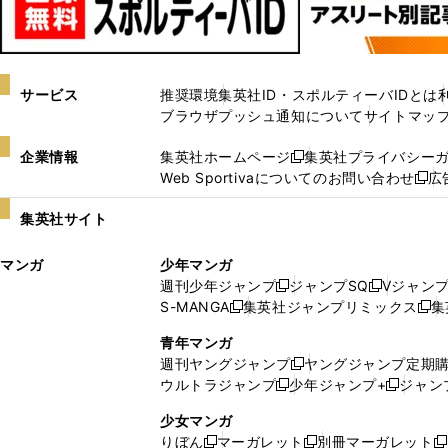
サービス
推奨環境
集英社ID・スポルティーバIDとは
ブラウザプッシュ通知について
サイトマッ
企業情報
集英社ホームページ
集英社プライバシー
新
Web Sportivaについてのお問い合わせ
広
し
新
い
し
集英社サイト
ウ
い
ィ
ウ
マンガ
少年マンガ
ン
ィ
週刊少年ジャンプ
ジャンプSQ
Vジャン
ド
ン
新
新
S-MANGA
集英社ジャンプリミックス
集
ウ
ド
新
し
し
新
で
ウ
し
い
い
し
青年マンガ
開
で
い
ウ
ウ
い
週刊ヤングジャンプ
ヤングジャンプ定期
新
く
開
ウ
ィ
ィ
ウ
ウルトラジャンプ
少年ジャンプ+
ジャン
新
し
新
く
ィ
ン
ン
ィ
し
い
し
ン
ド
ド
ン
少女マンガ
い
ウ
い
ド
ウ
ウ
ド
りぼん
マーガレット
別冊マーガレット
新
新
新