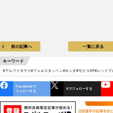
前の記事へ
一覧に戻る
キーワード
#アルファタウリ
#フェルスタッペン
#ホンダ
#モナコGP
#レッドブ
ebo
X
YouTube
Facebookで
Xでフォローする
ok
フォローする