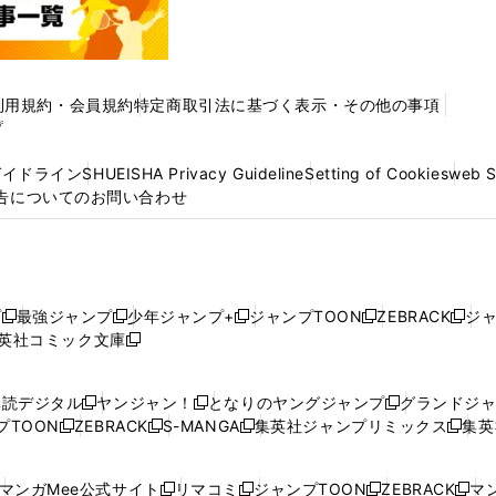
利用規約・会員規約
特定商取引法に基づく表示・その他の事項
プ
ガイドライン
SHUEISHA Privacy Guideline
Setting of Cookies
web 
告についてのお問い合わせ
プ
最強ジャンプ
少年ジャンプ+
ジャンプTOON
ZEBRACK
ジ
新
新
新
新
新
英社コミック文庫
し
新
し
し
し
し
い
い
し
い
い
い
ウ
ウ
い
ウ
ウ
ウ
購読デジタル
ヤンジャン！
となりのヤングジャンプ
グランドジ
新
新
新
ィ
ィ
ウ
ィ
ィ
ィ
プTOON
ZEBRACK
S-MANGA
集英社ジャンプリミックス
集英
新
し
新
し
新
し
新
ン
ン
ィ
ン
ン
ン
し
い
し
い
し
い
し
ド
ド
ン
ド
ド
ド
い
ウ
い
ウ
い
ウ
い
ウ
ウ
ド
ウ
ウ
ウ
マンガMee公式サイト
リマコミ
ジャンプTOON
ZEBRACK
マン
新
新
新
新