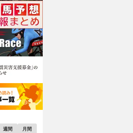
週間
月間