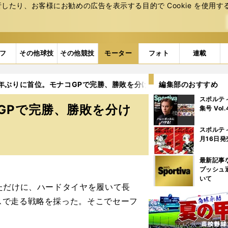
たり、お客様にお勧めの広告を表⽰する⽬的で Cookie を使⽤す
フ
その他球技
その他競技
モーター
フォト
連載
0年ぶりに首位。モナコGPで完勝、勝敗を分けたライバルとの差
編集部のおすすめ
スポルテ
GPで完勝、勝敗を分け
集号 Vol
スポルテ
月16日発
最新記事
プッシュ
いて
ただけに、ハードタイヤを履いて長
スで走る戦略を採った。そこでセーフ