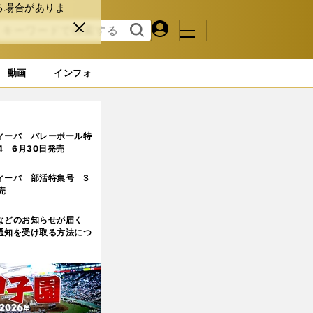
る場合がありま
マイペ
閉じ
検索
メニュ
ー
る
す
ジ
る
動画
インフォ
4ページ目
ィーバ バレーボール特
.4 6月30日発売
ィーバ 部活特集号 3
売
などのお知らせが届く
通知を受け取る方法につ