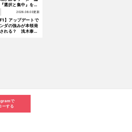
『選択と集中』をし
ければ、部下の心は
1
2026.08.03更新
んどん離れていく」
F1】アップデートで
ンダの強みが本領発
される？ 浅木泰昭
レッドブルの位置ま
戻れる可能性も」
agramで
ローする