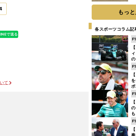
だ
4
もっと
各スポーツコラム記
LINEで送る
F
【
ィ
の
を
F
ソ
【
を
ついて
ポ
テ
F
ー
【
の
も
ン
F
優
【
る
泰