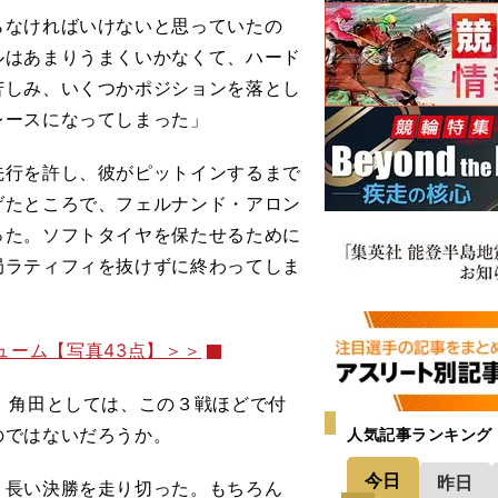
らなければいけないと思っていたの
ルはあまりうまくいかなくて、ハード
苦しみ、いくつかポジションを落とし
レースになってしまった」
行を許し、彼がピットインするまで
げたところで、フェルナンド・アロン
った。ソフトタイヤを保たせるために
局ラティフィを抜けずに終わってしま
スチューム【写真43点】＞＞
。角田としては、この３戦ほどで付
のではないだろうか。
人気記事ランキング
今日
昨日
長い決勝を走り切った。もちろん