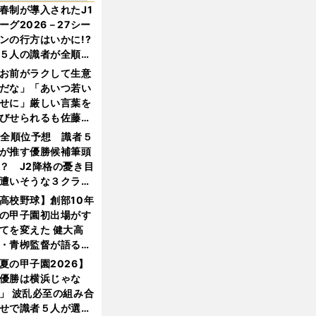
春制が導入されたJ1
ーグ2026－27シー
ンの行方はいかに!?
５人の識者が全順位
大胆予想
お前がラクして生意
だな」「あいつ若い
せに」厳しい言葉を
びせられるも佐藤慎
郎が貫いた誇りとフ
1全順位予想 識者５
ンへの思い
が推す優勝候補筆頭
？ J2降格の憂き目
遭いそうな３クラブ
は？
高校野球】創部10年
の甲子園初出場がす
てを変えた 健大高
・青栁監督が語る
機動破壊」はこうし
夏の甲子園2026】
生まれた
優勝は横浜じゃな
」 波乱必至の組み合
せで識者５人が選ん