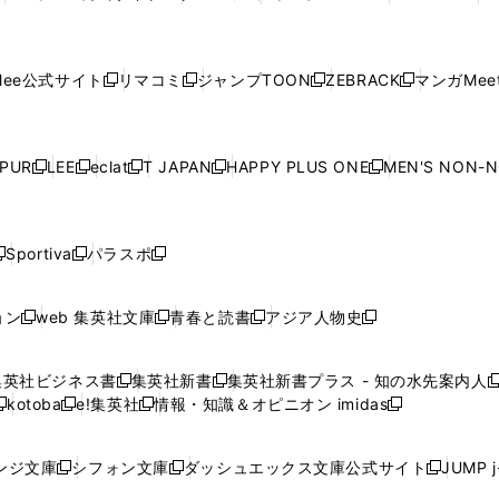
ウ
ィ
ウ
ィ
ウ
ィ
ウ
で
で
ウ
で
で
で
し
し
し
し
し
ィ
ン
ィ
ン
ィ
ン
ィ
開
開
で
開
開
開
い
い
い
い
い
ン
ド
ン
ド
ン
ド
ン
く
く
開
く
く
く
ウ
ウ
ウ
ウ
ウ
ド
ウ
ド
ウ
ド
ウ
ド
ee公式サイト
リマコミ
ジャンプTOON
ZEBRACK
マンガMeet
く
新
新
新
新
ィ
ィ
ィ
ィ
ィ
ウ
で
ウ
で
ウ
で
ウ
し
し
し
し
ン
ン
ン
ン
ン
で
開
で
開
で
開
で
い
い
い
い
ド
ド
ド
ド
ド
開
く
開
く
開
く
開
ウ
ウ
ウ
ウ
ウ
ウ
ウ
ウ
ウ
PUR
LEE
eclat
T JAPAN
HAPPY PLUS ONE
MEN'S NON-
く
く
く
く
新
新
新
新
新
ィ
ィ
ィ
ィ
で
で
で
で
で
し
し
し
し
し
ン
ン
ン
ン
開
開
開
開
開
い
い
い
い
い
ド
ド
ド
ド
く
く
く
く
く
ウ
ウ
ウ
ウ
ウ
ウ
ウ
ウ
ウ
Sportiva
パラスポ
新
新
ィ
ィ
ィ
ィ
ィ
で
で
で
で
し
し
し
ン
ン
ン
ン
ン
開
開
開
開
い
い
い
ド
ド
ド
ド
ド
ョン
web 集英社文庫
青春と読書
アジア人物史
く
く
く
く
新
新
新
新
ウ
ウ
ウ
ウ
ウ
ウ
ウ
ウ
し
し
し
し
ィ
ィ
ィ
で
で
で
で
で
い
い
い
い
ン
ン
ン
集英社ビジネス書
集英社新書
集英社新書プラス - 知の水先案内人
開
開
開
開
開
新
新
新
ウ
ウ
ウ
ウ
ド
ド
ド
kotoba
e!集英社
情報・知識＆オピニオン imidas
く
く
く
く
く
新
し
新
し
新
ィ
ィ
ィ
ィ
ウ
ウ
ウ
し
し
い
し
い
し
ン
ン
ン
ン
で
で
で
い
い
ウ
い
ウ
い
ド
ド
ド
ド
ンジ文庫
シフォン文庫
ダッシュエックス文庫公式サイト
JUMP 
開
開
開
新
新
新
ウ
ウ
ィ
ウ
ィ
ウ
ウ
ウ
ウ
ウ
く
く
く
し
し
し