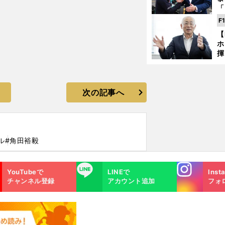
「
な
F
ど
【
ホ
揮
「
で
次の記事へ
ル
#角田裕毅
Instagra
LINE
YouTubeで
LINEで
Inst
m
チャンネル登録
アカウント追加
フォ