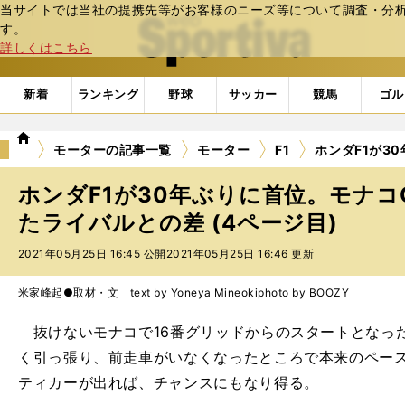
当サイトでは当社の提携先等がお客様のニーズ等について調査・分析し
web Sportiva (webスポルティーバ)
す。
詳しくはこちら
新着
ランキング
野球
サッカー
競馬
ゴル
we
モーターの記事一覧
モーター
F1
ホンダF1が3
b
ス
ホンダF1が30年ぶりに首位。モナコ
ポ
ル
たライバルとの差 (4ページ目)
テ
2021年05月25日 16:45 公開
2021年05月25日 16:46 更新
ィ
ー
バ
米家峰起●取材・文 text by Yoneya Mineoki
photo by BOOZY
抜けないモナコで16番グリッドからのスタートとなっ
く引っ張り、前走車がいなくなったところで本来のペー
ティカーが出れば、チャンスにもなり得る。