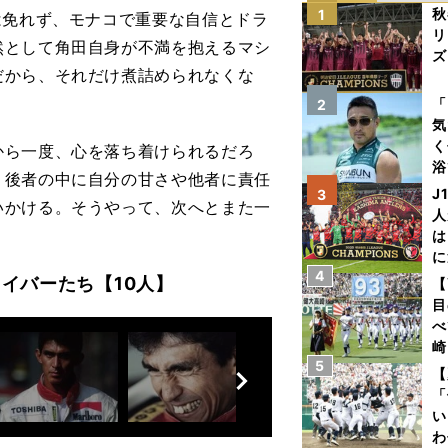
秋
1
は免れず、モナコで重要な自信とドラ
リ
然として角田自身が不満を抱えるマシ
ズ
だから、それだけ煮詰められなくな
を
「
2
気
く
ら一度、心を落ち着けられるだろ
浴
、後者の中に自分の甘さや他者に責任
太
J
3
いかける。そうやって、次へとまた一
ァ
人
は
に
4
と
イバーたち【10人】
【
目
べ
崎
前
5
「
【
へ
て
「
い
わ