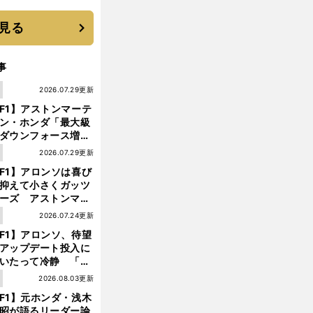
優勝校はここだ！
見る
事
1
2026.07.29更新
F1】アストンマーテ
ン・ホンダ「最大級
ダウンフォース増」
実現するも、アロン
1
2026.07.29更新
が苦言を呈した理由
F1】アロンソは喜び
抑えて小さくガッツ
ーズ アストンマー
ィン・ホンダが「レ
1
2026.07.24更新
ス」に戻ってきた
F1】アロンソ、待望
アップデート投入に
いたって冷静 「ハ
角
、
。
ガリーGPが僕らに
1
2026.08.03更新
田裕毅
F1キャリア台無しの危機
もうクラッシュは許されない
しいサーキットであ
F1】元ホンダ・浅木
ことを願う」
昭が語るリーダー論