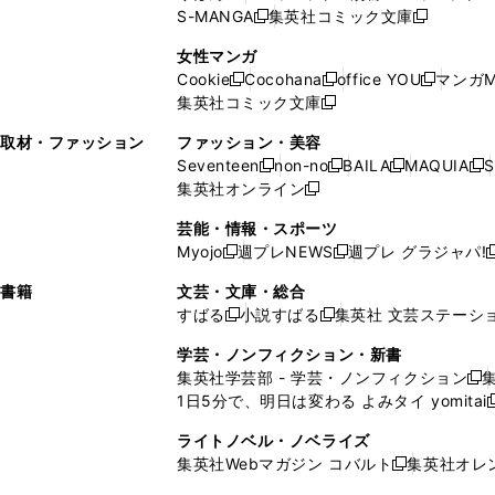
ウ
ィ
ウ
ウ
で
で
ウ
S-MANGA
集英社コミック文庫
し
新
し
新
ィ
ン
ィ
で
開
開
で
い
し
い
し
ン
ド
ン
女性マンガ
開
く
く
開
ウ
い
ウ
い
ド
ウ
ド
Cookie
Cocohana
office YOU
マンガM
く
く
新
新
新
ィ
ウ
ィ
ウ
ウ
で
ウ
集英社コミック文庫
し
新
し
し
ン
ィ
ン
ィ
で
開
で
い
し
い
い
ド
ン
ド
ン
取材・ファッション
ファッション・美容
開
く
開
ウ
い
ウ
ウ
ウ
ド
ウ
ド
Seventeen
non-no
BAILA
MAQUIA
S
く
く
新
新
新
新
ィ
ウ
ィ
ィ
で
ウ
で
ウ
集英社オンライン
し
新
し
し
し
ン
ィ
ン
ン
開
で
開
で
い
し
い
い
い
ド
ン
ド
ド
芸能・情報・スポーツ
く
開
く
開
ウ
い
ウ
ウ
ウ
ウ
ド
ウ
ウ
Myojo
週プレNEWS
週プレ グラジャパ!
く
く
新
新
新
ィ
ウ
ィ
ィ
ィ
で
ウ
で
で
し
し
ン
ィ
ン
ン
ン
書籍
文芸・文庫・総合
開
で
開
開
い
い
ド
ン
ド
ド
ド
すばる
小説すばる
集英社 文芸ステーシ
く
開
く
く
新
新
ウ
ウ
ウ
ド
ウ
ウ
ウ
く
し
し
ィ
ィ
学芸・ノンフィクション・新書
で
ウ
で
で
で
い
い
ン
ン
集英社学芸部 - 学芸・ノンフィクション
開
で
開
開
開
新
ウ
ウ
ド
ド
1日5分で、明日は変わる よみタイ yomitai
く
開
く
く
く
し
新
ィ
ィ
ウ
ウ
く
い
ン
ン
ライトノベル・ノベライズ
で
で
ウ
ド
ド
集英社Webマガジン コバルト
集英社オレ
開
開
新
ィ
ウ
ウ
く
く
し