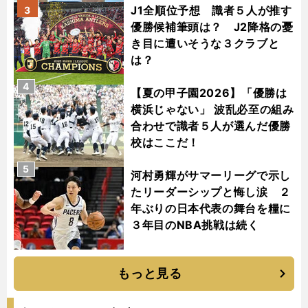
J1全順位予想 識者５人が推す
3
優勝候補筆頭は？ J2降格の憂
き目に遭いそうな３クラブと
は？
4
【夏の甲子園2026】「優勝は
横浜じゃない」 波乱必至の組み
合わせで識者５人が選んだ優勝
校はここだ！
5
河村勇輝がサマーリーグで示し
たリーダーシップと悔し涙 ２
年ぶりの日本代表の舞台を糧に
３年目のNBA挑戦は続く
もっと見る