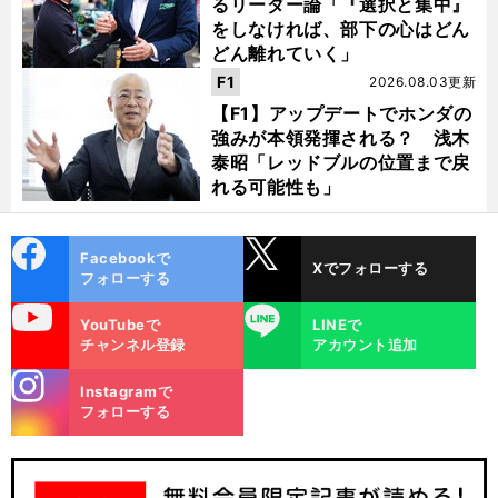
るリーダー論「『選択と集中』
をしなければ、部下の心はどん
どん離れていく」
F1
2026.08.03更新
【F1】アップデートでホンダの
強みが本領発揮される？ 浅木
泰昭「レッドブルの位置まで戻
れる可能性も」
cebo
X
Facebookで
Xでフォローする
ok
フォローする
uTube
LINE
YouTubeで
LINEで
チャンネル登録
アカウント追加
stagra
Instagramで
m
フォローする