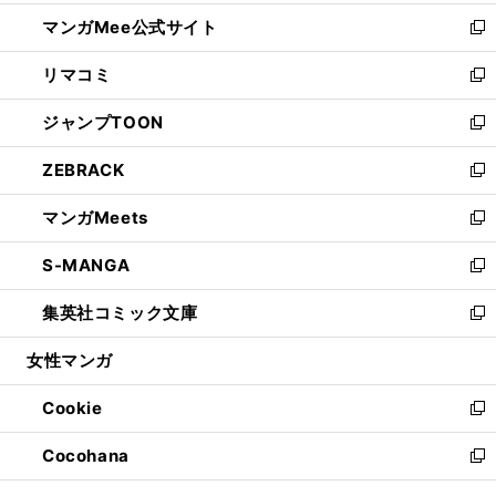
開
ン
ウ
し
マンガMee公式サイト
く
ド
ィ
い
新
ウ
ン
ウ
し
リマコミ
で
ド
ィ
い
新
開
ウ
ン
ウ
し
ジャンプTOON
く
で
ド
ィ
い
新
開
ウ
ン
ウ
し
ZEBRACK
く
で
ド
ィ
い
新
開
ウ
ン
ウ
し
マンガMeets
く
で
ド
ィ
い
新
開
ウ
ン
ウ
し
S-MANGA
く
で
ド
ィ
い
新
開
ウ
ン
ウ
し
集英社コミック文庫
く
で
ド
ィ
い
新
開
ウ
ン
ウ
し
女性マンガ
く
で
ド
ィ
い
開
ウ
ン
ウ
Cookie
く
で
ド
ィ
新
開
ウ
ン
し
Cocohana
く
で
ド
い
新
開
ウ
ウ
し