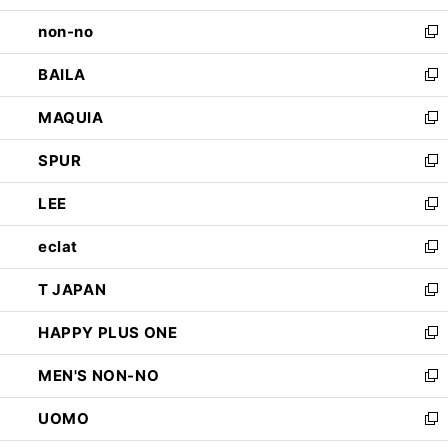
開
ウ
し
non-no
く
で
い
新
開
ウ
し
BAILA
く
ィ
い
新
ン
ウ
し
MAQUIA
ド
ィ
い
新
ウ
ン
ウ
し
SPUR
で
ド
ィ
い
新
開
ウ
ン
ウ
し
LEE
く
で
ド
ィ
い
新
開
ウ
ン
ウ
し
eclat
く
で
ド
ィ
い
新
開
ウ
ン
ウ
し
T JAPAN
く
で
ド
ィ
い
新
開
ウ
ン
ウ
し
HAPPY PLUS ONE
く
で
ド
ィ
い
新
開
ウ
ン
ウ
し
MEN'S NON-NO
く
で
ド
ィ
い
新
開
ウ
ン
ウ
し
UOMO
く
で
ド
ィ
い
新
開
ウ
ン
ウ
し