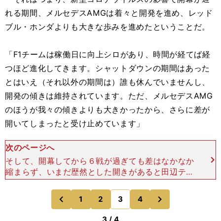
れる期間、メルセデスAMGは着々と開発を進め、レッド
ブル・ホンダよりも大きな歩みを進めたということだ。
「F1チームは稼働日に向上シロがあり、時間が経てば経
つほど進化してきます。シャットダウンの期間はあった
とはいえ（それ以外の期間は）誰も休んでいませんし、
開発の傾きは維持されています。ただ、メルセデスAMG
のほうが我々の傾きよりも大きかったから、さらに差が
開いてしまったと受け止めています」
次のページへ
そして、開幕してから６戦が過ぎても差はなかなか
縮まらず、いまだ歴然とした開きがあると田辺テク
ニカルディレクターは語る。 次戦ベルギーGPか
らは、予選・決勝を通してパワーユニットの燃焼モ
次
1
2
3
4
のページへ
のページへ
ード変更が禁止さ
前
3 / 4