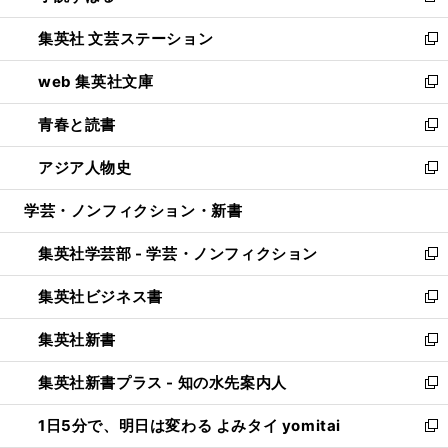
開
ウ
し
集英社 文芸ステーション
く
ィ
い
新
ン
ウ
し
web 集英社文庫
ド
ィ
い
新
ウ
ン
ウ
し
青春と読書
で
ド
ィ
い
新
開
ウ
ン
ウ
し
アジア人物史
く
で
ド
ィ
い
新
開
ウ
ン
ウ
し
学芸・ノンフィクション・新書
く
で
ド
ィ
い
開
ウ
ン
ウ
集英社学芸部 - 学芸・ノンフィクション
く
で
ド
ィ
新
開
ウ
ン
し
集英社ビジネス書
く
で
ド
い
新
開
ウ
ウ
し
集英社新書
く
で
ィ
い
新
開
ン
ウ
し
集英社新書プラス - 知の水先案内人
く
ド
ィ
い
新
ウ
ン
ウ
し
1日5分で、明日は変わる よみタイ yomitai
で
ド
ィ
い
新
開
ウ