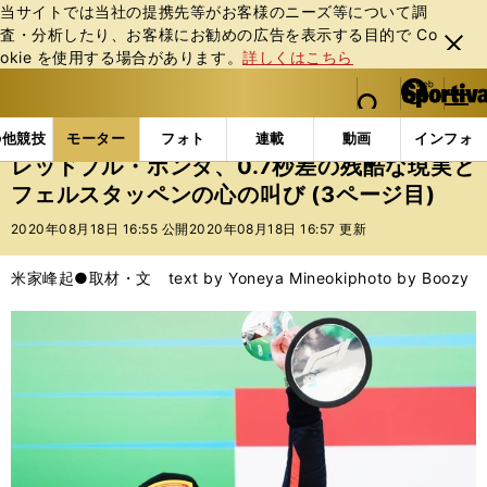
当サイトでは当社の提携先等がお客様のニーズ等について調
査・分析したり、お客様にお勧めの広告を表⽰する⽬的で Co
閉じ
okie を使⽤する場合があります。
詳しくはこちら
る
マイペ
web Sportiva (webスポルティーバ)
検索
メニュ
we
ー
モーターの記事一覧
モーター
F1
レッドブル・ホ
b
ジ
の他競技
モーター
フォト
連載
動画
インフォ
ス
レッドブル・ホンダ、0.7秒差の残酷な現実と
ポ
フェルスタッペンの心の叫び (3ページ目)
ル
テ
2020年08月18日 16:55 公開
2020年08月18日 16:57 更新
ィ
ー
米家峰起●取材・文 text by Yoneya Mineoki
photo by Boozy
バ