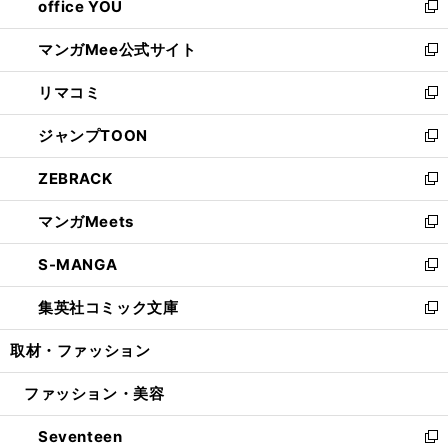
office YOU
く
で
ィ
い
新
開
ン
ウ
し
マンガMee公式サイト
く
ド
ィ
い
新
ウ
ン
ウ
し
リマコミ
で
ド
ィ
い
新
開
ウ
ン
ウ
し
ジャンプTOON
く
で
ド
ィ
い
新
開
ウ
ン
ウ
し
ZEBRACK
く
で
ド
ィ
い
新
開
ウ
ン
ウ
し
マンガMeets
く
で
ド
ィ
い
新
開
ウ
ン
ウ
し
S-MANGA
く
で
ド
ィ
い
新
開
ウ
ン
ウ
し
集英社コミック文庫
く
で
ド
ィ
い
新
開
ウ
ン
ウ
し
取材・ファッション
く
で
ド
ィ
い
開
ウ
ン
ウ
ファッション・美容
く
で
ド
ィ
開
ウ
ン
Seventeen
く
で
ド
新