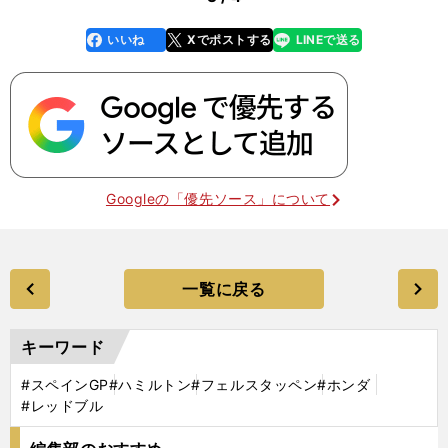
いいね
Xでポストする
LINEで送る
line
faceboo
x
k
Googleの「優先ソース」について
一覧に戻る
キーワード
#スペインGP
#ハミルトン
#フェルスタッペン
#ホンダ
#レッドブル