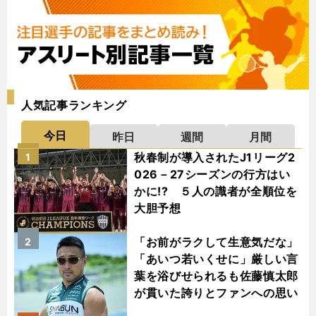
人気記事ランキング
今日
昨日
週間
月間
秋春制が導入されたJ1リーグ2
1
026－27シーズンの行方はい
かに!? ５人の識者が全順位を
大胆予想
「お前がラクして生意気だな」
2
「あいつ若いくせに」厳しい言
葉を浴びせられるも佐藤慎太郎
が貫いた誇りとファンへの思い