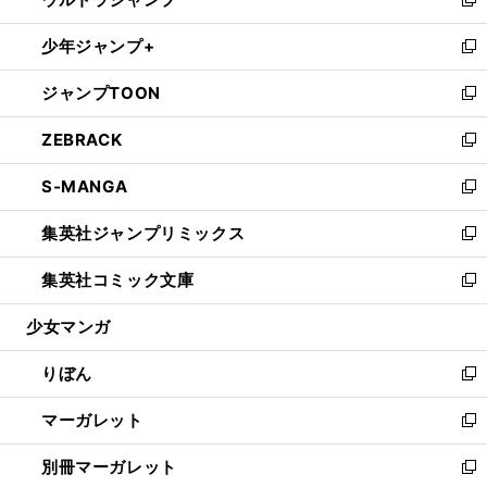
ド
ィ
い
新
開
ウ
ン
ウ
し
少年ジャンプ+
く
で
ド
ィ
い
新
開
ウ
ン
ウ
し
ジャンプTOON
く
で
ド
ィ
い
新
開
ウ
ン
ウ
し
ZEBRACK
く
で
ド
ィ
い
新
開
ウ
ン
ウ
し
S-MANGA
く
で
ド
ィ
い
新
開
ウ
ン
ウ
し
集英社ジャンプリミックス
く
で
ド
ィ
い
新
開
ウ
ン
ウ
し
集英社コミック文庫
く
で
ド
ィ
い
新
開
ウ
ン
ウ
し
少女マンガ
く
で
ド
ィ
い
開
ウ
ン
ウ
りぼん
く
で
ド
ィ
新
開
ウ
ン
し
マーガレット
く
で
ド
い
新
開
ウ
ウ
し
別冊マーガレット
く
で
ィ
い
新