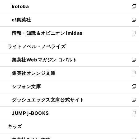
ン
ウ
し
kotoba
く
で
ド
ィ
い
新
開
ウ
ン
ウ
し
e!集英社
く
で
ド
ィ
い
新
開
ウ
ン
ウ
し
情報・知識＆オピニオン imidas
く
で
ド
ィ
い
新
開
ウ
ン
ウ
し
ライトノベル・ノベライズ
く
で
ド
ィ
い
開
ウ
ン
ウ
集英社Webマガジン コバルト
く
で
ド
ィ
新
開
ウ
ン
し
集英社オレンジ文庫
く
で
ド
い
新
開
ウ
ウ
し
シフォン文庫
く
で
ィ
い
新
開
ン
ウ
し
ダッシュエックス文庫公式サイト
く
ド
ィ
い
新
ウ
ン
ウ
し
JUMP j-BOOKS
で
ド
ィ
い
新
開
ウ
ン
ウ
し
キッズ
く
で
ド
ィ
い
開
ウ
ン
ウ