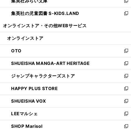
集英社みらい文庫
く
で
ド
ィ
新
開
ウ
ン
し
集英社の児童図書 S-KIDS.LAND
く
で
ド
い
新
開
ウ
ウ
し
オンラインストア・
その他WEBサービス
く
で
ィ
い
開
ン
ウ
オンラインストア
く
ド
ィ
ウ
ン
OTO
で
ド
新
開
ウ
し
SHUEISHA MANGA-ART HERITAGE
く
で
い
新
開
ウ
し
ジャンプキャラクターズストア
く
ィ
い
新
ン
ウ
し
HAPPY PLUS STORE
ド
ィ
い
新
ウ
ン
ウ
し
SHUEISHA VOX
で
ド
ィ
い
新
開
ウ
ン
ウ
し
LEEマルシェ
く
で
ド
ィ
い
新
開
ウ
ン
ウ
し
SHOP Marisol
く
で
ド
ィ
い
新