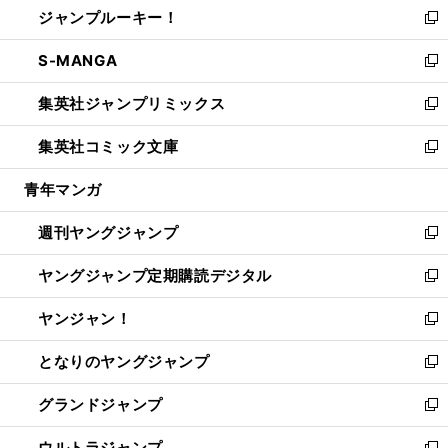
ジャンプルーキー！
く
で
ド
ィ
い
新
開
ウ
ン
ウ
し
S-MANGA
く
で
ド
ィ
い
新
開
ウ
ン
ウ
し
集英社ジャンプリミックス
く
で
ド
ィ
い
新
開
ウ
ン
ウ
し
集英社コミック文庫
く
で
ド
ィ
い
新
開
ウ
ン
ウ
し
青年マンガ
く
で
ド
ィ
い
開
ウ
ン
ウ
週刊ヤングジャンプ
く
で
ド
ィ
新
開
ウ
ン
し
ヤングジャンプ定期購読デジタル
く
で
ド
い
新
開
ウ
ウ
し
ヤンジャン！
く
で
ィ
い
新
開
ン
ウ
し
となりのヤングジャンプ
く
ド
ィ
い
新
ウ
ン
ウ
し
グランドジャンプ
で
ド
ィ
い
新
開
ウ
ン
ウ
し
ウルトラジャンプ
く
で