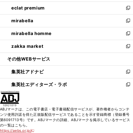
開
ウ
ン
ウ
し
eclat premium
く
で
ド
ィ
い
新
開
ウ
ン
ウ
し
mirabella
く
で
ド
ィ
い
新
開
ウ
ン
ウ
し
mirabella homme
く
で
ド
ィ
い
新
開
ウ
ン
ウ
し
zakka market
く
で
ド
ィ
い
新
開
ウ
ン
ウ
し
その他WEBサービス
く
で
ド
ィ
い
開
ウ
ン
ウ
集英社アドナビ
く
で
ド
ィ
新
開
ウ
ン
し
集英社エディターズ・ラボ
く
で
ド
い
新
開
ウ
ウ
し
く
で
ィ
い
開
ン
ウ
ABJマークは、この電子書店・電子書籍配信サービスが、著作権者からコンテ
く
ド
ィ
ンツ使用許諾を得た正規版配信サービスであることを示す登録商標（登録番号
ウ
ン
第6091713号）です。ABJマークの詳細、ABJマークを掲示しているサービス
で
ド
の一覧はこちら。
開
ウ
https://aebs.or.jp/
新