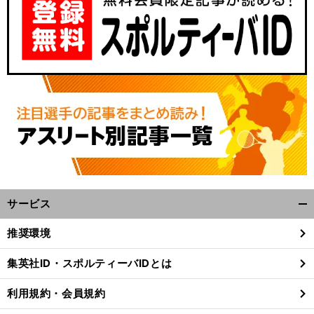
サービス
前
開
へ
く/
推奨環境
閉
じ
集英社ID・スポルティーバIDとは
る
利用規約・会員規約