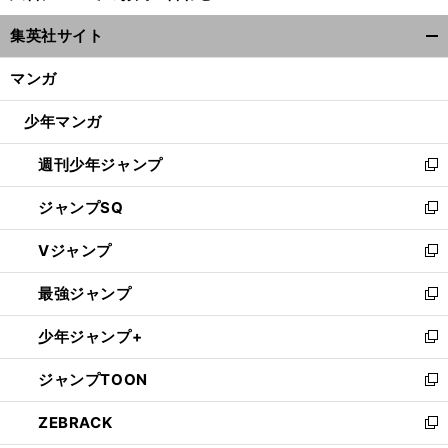
ウ
集英社サイト
ィ
開
ン
く/
マンガ
ド
閉
ウ
じ
少年マンガ
で
る
開
週刊少年ジャンプ
く
新
し
ジャンプSQ
い
新
ウ
し
Vジャンプ
ィ
い
新
ン
ウ
し
最強ジャンプ
ド
ィ
い
新
ウ
ン
ウ
し
少年ジャンプ+
で
ド
ィ
い
新
開
ウ
ン
ウ
し
ジャンプTOON
く
で
ド
ィ
い
新
開
ウ
ン
ウ
し
ZEBRACK
く
で
ド
ィ
い
新
開
ウ
ン
ウ
し