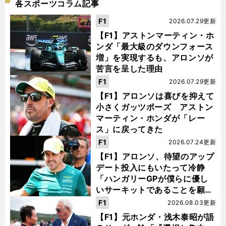
各スポーツコラム記事
F1
2026.07.29更新
【F1】アストンマーティン・ホ
ンダ「最大級のダウンフォース
増」を実現するも、アロンソが
苦言を呈した理由
F1
2026.07.29更新
【F1】アロンソは喜びを抑えて
小さくガッツポーズ アストン
マーティン・ホンダが「レー
ス」に戻ってきた
F1
2026.07.24更新
【F1】アロンソ、待望のアップ
デート投入にもいたって冷静
「ハンガリーGPが僕らに優し
いサーキットであることを願
う」
F1
2026.08.03更新
【F1】元ホンダ・浅木泰昭が語