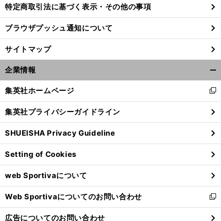
特定商取引法に基づく表示・その他の事項
ブラウザプッシュ通知について
サイトマップ
企業情報
開
く/
集英社ホームページ
新
閉
し
じ
集英社プライバシーガイドライン
い
る
ウ
SHUEISHA Privacy Guideline
ィ
ン
Setting of Cookies
ド
ウ
web Sportivaについて
で
開
Web Sportivaについてのお問い合わせ
く
新
し
広告についてのお問い合わせ
い