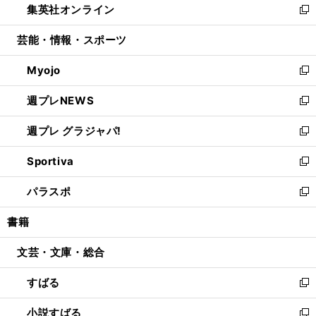
集英社オンライン
く
で
ド
ィ
い
新
開
ウ
ン
ウ
し
芸能・情報・スポーツ
く
で
ド
ィ
い
開
ウ
ン
ウ
Myojo
く
で
ド
ィ
新
開
ウ
ン
し
週プレNEWS
く
で
ド
い
新
開
ウ
ウ
し
週プレ グラジャパ!
く
で
ィ
い
新
開
ン
ウ
し
Sportiva
く
ド
ィ
い
新
ウ
ン
ウ
し
パラスポ
で
ド
ィ
い
新
開
ウ
ン
ウ
し
書籍
く
で
ド
ィ
い
開
ウ
ン
ウ
文芸・文庫・総合
く
で
ド
ィ
開
ウ
ン
すばる
く
で
ド
新
開
ウ
し
小説すばる
く
で
い
新