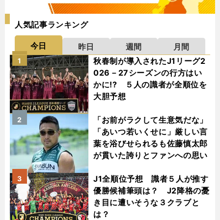
人気記事ランキング
今日
昨日
週間
月間
秋春制が導入されたJ1リーグ2
1
026－27シーズンの行方はい
かに!? ５人の識者が全順位を
大胆予想
「お前がラクして生意気だな」
2
「あいつ若いくせに」厳しい言
葉を浴びせられるも佐藤慎太郎
が貫いた誇りとファンへの思い
J1全順位予想 識者５人が推す
3
優勝候補筆頭は？ J2降格の憂
き目に遭いそうな３クラブと
は？