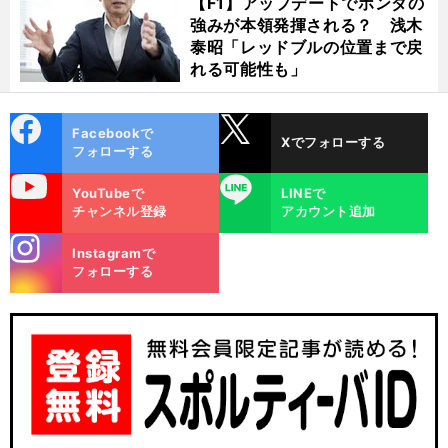
【F1】アップデートでホンダの
強みが本領発揮される？ 浅木
泰昭「レッドブルの位置まで戻
れる可能性も」
cebo
X
Facebookで
Xでフォローする
ok
フォローする
uTube
LINE
YouTubeで
LINEで
チャンネル登録
アカウント追加
stagra
Instagramで
m
フォローする