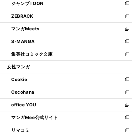
ジャンプTOON
く
で
ド
ィ
い
新
開
ウ
ン
ウ
し
ZEBRACK
く
で
ド
ィ
い
新
開
ウ
ン
ウ
し
マンガMeets
く
で
ド
ィ
い
新
開
ウ
ン
ウ
し
S-MANGA
く
で
ド
ィ
い
新
開
ウ
ン
ウ
し
集英社コミック文庫
く
で
ド
ィ
い
新
開
ウ
ン
ウ
し
女性マンガ
く
で
ド
ィ
い
開
ウ
ン
ウ
Cookie
く
で
ド
ィ
新
開
ウ
ン
し
Cocohana
く
で
ド
い
新
開
ウ
ウ
し
office YOU
く
で
ィ
い
新
開
ン
ウ
し
マンガMee公式サイト
く
ド
ィ
い
新
ウ
ン
ウ
し
リマコミ
で
ド
ィ
い
新