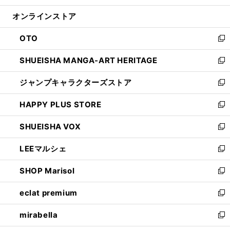
開
ン
ウ
オンラインストア
く
ド
ィ
ウ
ン
OTO
で
ド
新
開
ウ
し
SHUEISHA MANGA-ART HERITAGE
く
で
い
新
開
ウ
し
ジャンプキャラクターズストア
く
ィ
い
新
ン
ウ
し
HAPPY PLUS STORE
ド
ィ
い
新
ウ
ン
ウ
し
SHUEISHA VOX
で
ド
ィ
い
新
開
ウ
ン
ウ
し
LEEマルシェ
く
で
ド
ィ
い
新
開
ウ
ン
ウ
し
SHOP Marisol
く
で
ド
ィ
い
新
開
ウ
ン
ウ
し
eclat premium
く
で
ド
ィ
い
新
開
ウ
ン
ウ
し
mirabella
く
で
ド
ィ
い
新
開
ウ
ン
ウ
し