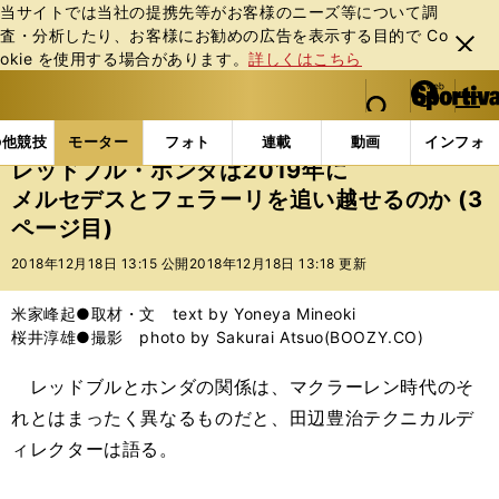
当サイトでは当社の提携先等がお客様のニーズ等について調
査・分析したり、お客様にお勧めの広告を表⽰する⽬的で Co
閉じ
okie を使⽤する場合があります。
詳しくはこちら
る
マイペ
web Sportiva (webスポルティーバ)
検索
メニュ
we
ー
モーターの記事一覧
モーター
F1
レッドブル・ホ
b
ジ
の他競技
モーター
フォト
連載
動画
インフォ
ス
レッドブル・ホンダは2019年に
ポ
メルセデスとフェラーリを追い越せるのか (3
ル
ページ目)
テ
ィ
2018年12月18日 13:15 公開
2018年12月18日 13:18 更新
ー
バ
米家峰起●取材・文 text by Yoneya Mineoki
桜井淳雄●撮影 photo by Sakurai Atsuo(BOOZY.CO)
レッドブルとホンダの関係は、マクラーレン時代のそ
れとはまったく異なるものだと、田辺豊治テクニカルデ
ィレクターは語る。