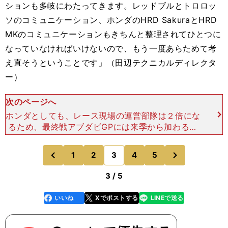
ションも多岐にわたってきます。レッドブルとトロロッ
ソのコミュニケーション、ホンダのHRD SakuraとHRD
MKのコミュニケーションもきちんと整理されてひとつに
なっていなければいけないので、もう一度あらためて考
え直そうということです」（田辺テクニカルディレクタ
ー）
次のページへ
ホンダとしても、レース現場の運営部隊は２倍にな
るため、最終戦アブダビGPには来季から加わるス
タッフが視察に訪れ、レース翌週のテストではより
深いレベルで実務に携わって知見を深めた。「HR
次
1
2
3
4
5
のページへ
のページへ
D Sakura
前
3 / 5
いいね
Xでポストする
LINEで送る
line
faceboo
x
k