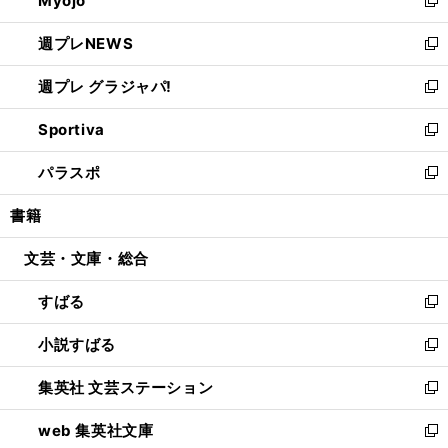
Myojo
で
ド
ィ
新
開
ウ
ン
し
週プレNEWS
く
で
ド
い
新
開
ウ
ウ
し
週プレ グラジャパ!
く
で
ィ
い
新
開
ン
ウ
し
Sportiva
く
ド
ィ
い
新
ウ
ン
ウ
し
パラスポ
で
ド
ィ
い
新
開
ウ
ン
ウ
し
書籍
く
で
ド
ィ
い
開
ウ
ン
ウ
文芸・文庫・総合
く
で
ド
ィ
開
ウ
ン
すばる
く
で
ド
新
開
ウ
し
小説すばる
く
で
い
新
開
ウ
し
集英社 文芸ステーション
く
ィ
い
新
ン
ウ
し
web 集英社文庫
ド
ィ
い
新