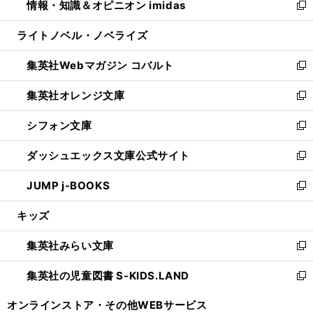
情報・知識＆オピニオン imidas
く
で
ド
ィ
い
新
開
ウ
ン
ウ
し
ライトノベル・ノベライズ
く
で
ド
ィ
い
開
ウ
ン
ウ
集英社Webマガジン コバルト
く
で
ド
ィ
新
開
ウ
ン
し
集英社オレンジ文庫
く
で
ド
い
新
開
ウ
ウ
し
シフォン文庫
く
で
ィ
い
新
開
ン
ウ
し
ダッシュエックス文庫公式サイト
く
ド
ィ
い
新
ウ
ン
ウ
し
JUMP j-BOOKS
で
ド
ィ
い
新
開
ウ
ン
ウ
し
キッズ
く
で
ド
ィ
い
開
ウ
ン
ウ
集英社みらい文庫
く
で
ド
ィ
新
開
ウ
ン
し
集英社の児童図書 S-KIDS.LAND
く
で
ド
い
新
開
ウ
ウ
し
オンラインストア・
その他WEBサービス
く
で
ィ
い