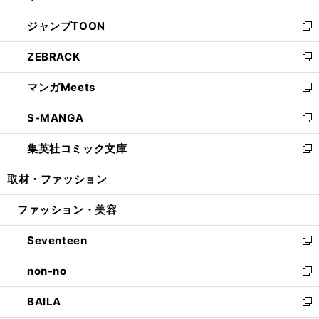
開
ウ
ン
ウ
し
ジャンプTOON
く
で
ド
ィ
い
新
開
ウ
ン
ウ
し
ZEBRACK
く
で
ド
ィ
い
新
開
ウ
ン
ウ
し
マンガMeets
く
で
ド
ィ
い
新
開
ウ
ン
ウ
し
S-MANGA
く
で
ド
ィ
い
新
開
ウ
ン
ウ
し
集英社コミック文庫
く
で
ド
ィ
い
新
開
ウ
ン
ウ
し
取材・ファッション
く
で
ド
ィ
い
開
ウ
ン
ウ
ファッション・美容
く
で
ド
ィ
開
ウ
ン
Seventeen
く
で
ド
新
開
ウ
し
non-no
く
で
い
新
開
ウ
し
BAILA
く
ィ
い
新
ン
ウ