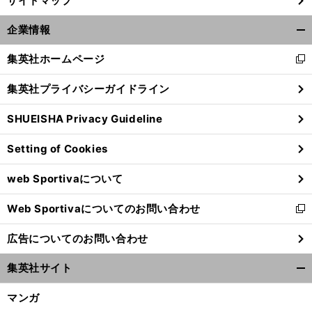
サイトマップ
前
へ
企業情報
開
く/
集英社ホームページ
新
閉
し
じ
集英社プライバシーガイドライン
い
る
ウ
SHUEISHA Privacy Guideline
ィ
ン
Setting of Cookies
ド
ウ
web Sportivaについて
で
開
Web Sportivaについてのお問い合わせ
く
新
し
広告についてのお問い合わせ
い
ウ
集英社サイト
ィ
開
ン
く/
マンガ
ド
閉