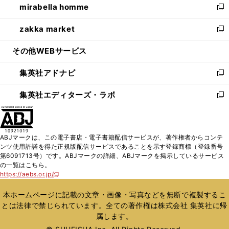
mirabella homme
く
で
ド
ィ
い
新
開
ウ
ン
ウ
し
zakka market
く
で
ド
ィ
い
新
開
ウ
ン
ウ
し
その他WEBサービス
く
で
ド
ィ
い
開
ウ
ン
ウ
集英社アドナビ
く
で
ド
ィ
新
開
ウ
ン
し
集英社エディターズ・ラボ
く
で
ド
い
新
開
ウ
ウ
し
く
で
ィ
い
開
ン
ウ
ABJマークは、この電子書店・電子書籍配信サービスが、著作権者からコンテ
く
ド
ィ
ンツ使用許諾を得た正規版配信サービスであることを示す登録商標（登録番号
ウ
ン
第6091713号）です。ABJマークの詳細、ABJマークを掲示しているサービス
で
ド
の一覧はこちら。
開
ウ
https://aebs.or.jp/
新
く
で
し
い
開
本ホームページに記載の文章・画像・写真などを無断で複製するこ
ウ
く
とは法律で禁じられています。全ての著作権は株式会社 集英社に帰
ィ
属します。
ン
ド