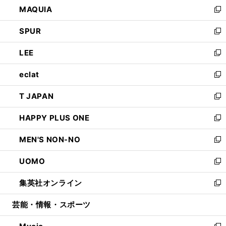
し
MAQUIA
ド
ィ
い
新
ウ
ン
ウ
し
SPUR
で
ド
ィ
い
新
開
ウ
ン
ウ
し
LEE
く
で
ド
ィ
い
新
開
ウ
ン
ウ
し
eclat
く
で
ド
ィ
い
新
開
ウ
ン
ウ
し
T JAPAN
く
で
ド
ィ
い
新
開
ウ
ン
ウ
し
HAPPY PLUS ONE
く
で
ド
ィ
い
新
開
ウ
ン
ウ
し
MEN'S NON-NO
く
で
ド
ィ
い
新
開
ウ
ン
ウ
し
UOMO
く
で
ド
ィ
い
新
開
ウ
ン
ウ
し
集英社オンライン
く
で
ド
ィ
い
新
開
ウ
ン
ウ
し
芸能・情報・スポーツ
く
で
ド
ィ
い
開
ウ
ン
ウ
く