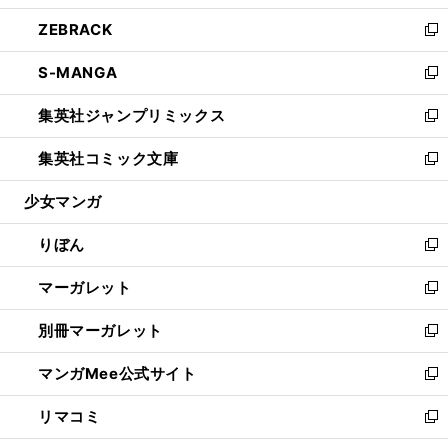
開
ウ
ン
ウ
し
ZEBRACK
く
で
ド
ィ
い
新
開
ウ
ン
ウ
し
S-MANGA
く
で
ド
ィ
い
新
開
ウ
ン
ウ
し
集英社ジャンプリミックス
く
で
ド
ィ
い
新
開
ウ
ン
ウ
し
集英社コミック文庫
く
で
ド
ィ
い
新
開
ウ
ン
ウ
し
少女マンガ
く
で
ド
ィ
い
開
ウ
ン
ウ
りぼん
く
で
ド
ィ
新
開
ウ
ン
し
マーガレット
く
で
ド
い
新
開
ウ
ウ
し
別冊マーガレット
く
で
ィ
い
新
開
ン
ウ
し
マンガMee公式サイト
く
ド
ィ
い
新
ウ
ン
ウ
し
リマコミ
で
ド
ィ
い
新
開
ウ
ン
ウ
し