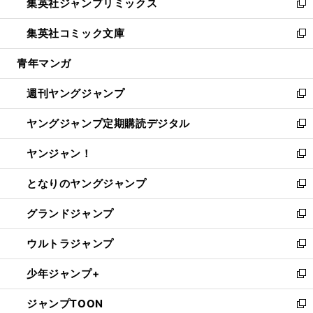
集英社ジャンプリミックス
く
で
ド
ィ
い
新
開
ウ
ン
ウ
し
集英社コミック文庫
く
で
ド
ィ
い
新
開
ウ
ン
ウ
し
青年マンガ
く
で
ド
ィ
い
開
ウ
ン
ウ
週刊ヤングジャンプ
く
で
ド
ィ
新
開
ウ
ン
し
ヤングジャンプ定期購読デジタル
く
で
ド
い
新
開
ウ
ウ
し
ヤンジャン！
く
で
ィ
い
新
開
ン
ウ
し
となりのヤングジャンプ
く
ド
ィ
い
新
ウ
ン
ウ
し
グランドジャンプ
で
ド
ィ
い
新
開
ウ
ン
ウ
し
ウルトラジャンプ
く
で
ド
ィ
い
新
開
ウ
ン
ウ
し
少年ジャンプ+
く
で
ド
ィ
い
新
開
ウ
ン
ウ
し
ジャンプTOON
く
で
ド
ィ
い
新