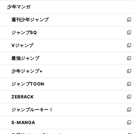
ウ
じ
少年マンガ
で
る
開
週刊少年ジャンプ
く
新
し
ジャンプSQ
い
新
ウ
し
Vジャンプ
ィ
い
新
ン
ウ
し
最強ジャンプ
ド
ィ
い
新
ウ
ン
ウ
し
少年ジャンプ+
で
ド
ィ
い
新
開
ウ
ン
ウ
し
ジャンプTOON
く
で
ド
ィ
い
新
開
ウ
ン
ウ
し
ZEBRACK
く
で
ド
ィ
い
新
開
ウ
ン
ウ
し
ジャンプルーキー！
く
で
ド
ィ
い
新
開
ウ
ン
ウ
し
S-MANGA
く
で
ド
ィ
い
新
開
ウ
ン
ウ
し