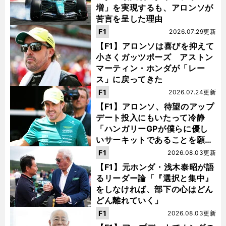
増」を実現するも、アロンソが
苦言を呈した理由
F1
2026.07.29更新
【F1】アロンソは喜びを抑えて
小さくガッツポーズ アストン
マーティン・ホンダが「レー
ス」に戻ってきた
F1
2026.07.24更新
【F1】アロンソ、待望のアップ
デート投入にもいたって冷静
「ハンガリーGPが僕らに優し
いサーキットであることを願
う」
F1
2026.08.03更新
【F1】元ホンダ・浅木泰昭が語
るリーダー論「『選択と集中』
をしなければ、部下の心はどん
どん離れていく」
F1
2026.08.03更新