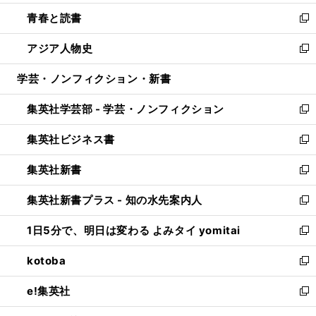
ウ
ン
ウ
し
青春と読書
で
ド
ィ
い
新
開
ウ
ン
ウ
し
アジア人物史
く
で
ド
ィ
い
新
開
ウ
ン
ウ
し
学芸・ノンフィクション・新書
く
で
ド
ィ
い
開
ウ
ン
ウ
集英社学芸部 - 学芸・ノンフィクション
く
で
ド
ィ
新
開
ウ
ン
し
集英社ビジネス書
く
で
ド
い
新
開
ウ
ウ
し
集英社新書
く
で
ィ
い
新
開
ン
ウ
し
集英社新書プラス - 知の水先案内人
く
ド
ィ
い
新
ウ
ン
ウ
し
1日5分で、明日は変わる よみタイ yomitai
で
ド
ィ
い
新
開
ウ
ン
ウ
し
kotoba
く
で
ド
ィ
い
新
開
ウ
ン
ウ
し
e!集英社
く
で
ド
ィ
い
新
開
ウ
ン
ウ
し