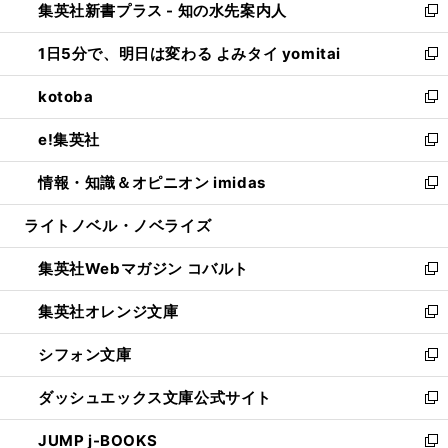
集英社新書プラス - 知の水先案内人
く
ド
ィ
い
新
ウ
ン
ウ
し
1日5分で、明日は変わる よみタイ yomitai
で
ド
ィ
い
新
開
ウ
ン
ウ
し
kotoba
く
で
ド
ィ
い
新
開
ウ
ン
ウ
し
e!集英社
く
で
ド
ィ
い
新
開
ウ
ン
ウ
し
情報・知識＆オピニオン imidas
く
で
ド
ィ
い
新
開
ウ
ン
ウ
し
ライトノベル・ノベライズ
く
で
ド
ィ
い
開
ウ
ン
ウ
集英社Webマガジン コバルト
く
で
ド
ィ
新
開
ウ
ン
し
集英社オレンジ文庫
く
で
ド
い
新
開
ウ
ウ
し
シフォン文庫
く
で
ィ
い
新
開
ン
ウ
し
ダッシュエックス文庫公式サイト
く
ド
ィ
い
新
ウ
ン
ウ
し
JUMP j-BOOKS
で
ド
ィ
い
新