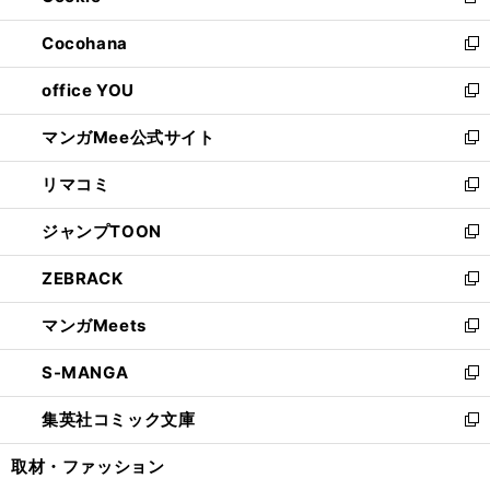
新
開
ウ
ン
し
Cocohana
く
で
ド
い
新
開
ウ
ウ
し
office YOU
く
で
ィ
い
新
開
ン
ウ
し
マンガMee公式サイト
く
ド
ィ
い
新
ウ
ン
ウ
し
リマコミ
で
ド
ィ
い
新
開
ウ
ン
ウ
し
ジャンプTOON
く
で
ド
ィ
い
新
開
ウ
ン
ウ
し
ZEBRACK
く
で
ド
ィ
い
新
開
ウ
ン
ウ
し
マンガMeets
く
で
ド
ィ
い
新
開
ウ
ン
ウ
し
S-MANGA
く
で
ド
ィ
い
新
開
ウ
ン
ウ
し
集英社コミック文庫
く
で
ド
ィ
い
新
開
ウ
ン
ウ
し
取材・ファッション
く
で
ド
ィ
い
開