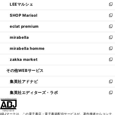
LEEマルシェ
く
で
ド
ィ
い
新
開
ウ
ン
ウ
し
SHOP Marisol
く
で
ド
ィ
い
新
開
ウ
ン
ウ
し
eclat premium
く
で
ド
ィ
い
新
開
ウ
ン
ウ
し
mirabella
く
で
ド
ィ
い
新
開
ウ
ン
ウ
し
mirabella homme
く
で
ド
ィ
い
新
開
ウ
ン
ウ
し
zakka market
く
で
ド
ィ
い
新
開
ウ
ン
ウ
し
その他WEBサービス
く
で
ド
ィ
い
開
ウ
ン
ウ
集英社アドナビ
く
で
ド
ィ
新
開
ウ
ン
し
集英社エディターズ・ラボ
く
で
ド
い
新
開
ウ
ウ
し
く
で
ィ
い
開
ン
ウ
ABJマークは、この電子書店・電子書籍配信サービスが、著作権者からコンテ
く
ド