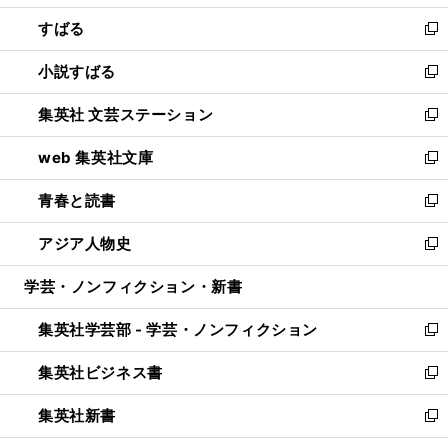
開
ウ
ン
すばる
く
で
ド
新
開
ウ
し
小説すばる
く
で
い
新
開
ウ
し
集英社 文芸ステーション
く
ィ
い
新
ン
ウ
し
web 集英社文庫
ド
ィ
い
新
ウ
ン
ウ
し
青春と読書
で
ド
ィ
い
新
開
ウ
ン
ウ
し
アジア人物史
く
で
ド
ィ
い
新
開
ウ
ン
ウ
し
学芸・ノンフィクション・新書
く
で
ド
ィ
い
開
ウ
ン
ウ
集英社学芸部 - 学芸・ノンフィクション
く
で
ド
ィ
新
開
ウ
ン
し
集英社ビジネス書
く
で
ド
い
新
開
ウ
ウ
し
集英社新書
く
で
ィ
い
新
開
ン
ウ
し