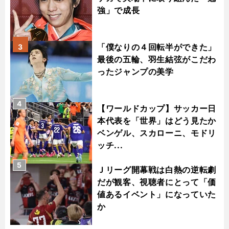
強」で成長
「僕なりの４回転半ができた」
3
最後の五輪、羽生結弦がこだわ
ったジャンプの美学
4
【ワールドカップ】サッカー日
本代表を「世界」はどう見たか
ベンゲル、スカローニ、モドリ
ッチ...
5
Ｊリーグ開幕戦は白熱の逆転劇
だが観客、視聴者にとって「価
値あるイベント」になっていた
か