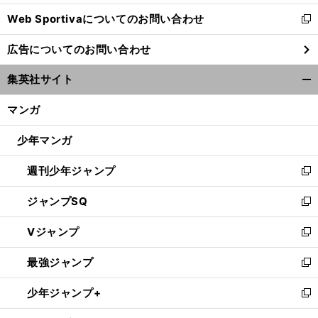
開
Web Sportivaについてのお問い合わせ
く
新
し
広告についてのお問い合わせ
い
ウ
集英社サイト
ィ
開
ン
く/
マンガ
ド
閉
ウ
じ
少年マンガ
で
る
開
週刊少年ジャンプ
く
新
し
ジャンプSQ
い
新
ウ
し
Vジャンプ
ィ
い
新
ン
ウ
し
最強ジャンプ
ド
ィ
い
新
ウ
ン
ウ
し
少年ジャンプ+
で
ド
ィ
い
新
開
ウ
ン
ウ
し