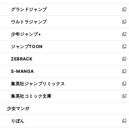
ウ
ン
ウ
し
グランドジャンプ
で
ド
ィ
い
新
開
ウ
ン
ウ
し
ウルトラジャンプ
く
で
ド
ィ
い
新
開
ウ
ン
ウ
し
少年ジャンプ+
く
で
ド
ィ
い
新
開
ウ
ン
ウ
し
ジャンプTOON
く
で
ド
ィ
い
新
開
ウ
ン
ウ
し
ZEBRACK
く
で
ド
ィ
い
新
開
ウ
ン
ウ
し
S-MANGA
く
で
ド
ィ
い
新
開
ウ
ン
ウ
し
集英社ジャンプリミックス
く
で
ド
ィ
い
新
開
ウ
ン
ウ
し
集英社コミック文庫
く
で
ド
ィ
い
新
開
ウ
ン
ウ
し
少女マンガ
く
で
ド
ィ
い
開
ウ
ン
ウ
りぼん
く
で
ド
ィ
新
開
ウ
ン
し