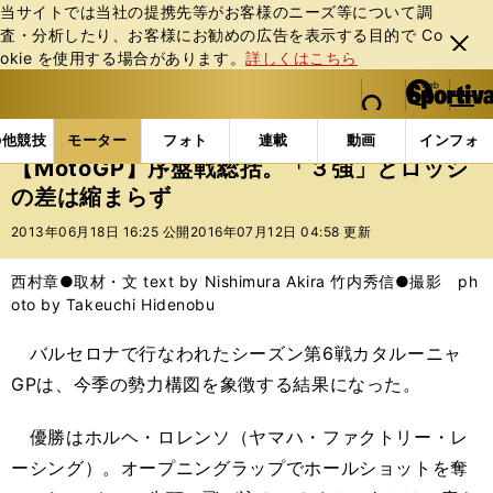
当サイトでは当社の提携先等がお客様のニーズ等について調
査・分析したり、お客様にお勧めの広告を表⽰する⽬的で Co
閉じ
okie を使⽤する場合があります。
詳しくはこちら
る
マイペ
web Sportiva (webスポルティーバ)
検索
メニュ
we
ー
モーターの記事一覧
モーター
MotoGP
【Mot
b
ジ
の他競技
モーター
フォト
連載
動画
インフォ
ス
【MotoGP】序盤戦総括。「３強」とロッシ
ポ
の差は縮まらず
ル
テ
2013年06月18日 16:25 公開
2016年07月12日 04:58 更新
ィ
ー
西村章●取材・文 text by Nishimura Akira 竹内秀信●撮影 ph
バ
oto by Takeuchi Hidenobu
バルセロナで行なわれたシーズン第6戦カタルーニャ
GPは、今季の勢力構図を象徴する結果になった。
優勝はホルヘ・ロレンソ（ヤマハ・ファクトリー・レ
ーシング）。オープニングラップでホールショットを奪