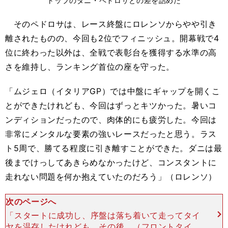
トップのダニ・ペドロサとの差を詰めた
そのペドロサは、レース終盤にロレンソからやや引き
離されたものの、今回も2位でフィニッシュ。開幕戦で4
位に終わった以外は、全戦で表彰台を獲得する水準の高
さを維持し、ランキング首位の座を守った。
「ムジェロ（イタリアGP）では中盤にギャップを開くこ
とができたけれども、今回はずっとキツかった。暑いコ
ンディションだったので、肉体的にも疲労した。今回は
非常にメンタルな要素の強いレースだったと思う。ラス
ト5周で、勝てる程度に引き離すことができた。ダニは最
後までけっしてあきらめなかったけど、コンスタントに
走れない問題を何か抱えていたのだろう」（ロレンソ）
次のページへ
「スタートに成功し、序盤は落ち着いて走ってタイ
ヤを温存したけれども、その後、（フロントタイヤ