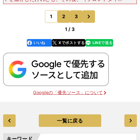
が）切れこむようになり、何度か＜警告＞があっ
た。燃料がまだ多い状態だったのであまり攻めすぎ
次
1
2
3
のページへ
ないようにし、数周
1 / 3
いいね
Xでポストする
LINEで送る
line
faceboo
x
k
Googleの「優先ソース」について
一覧に戻る
キーワード