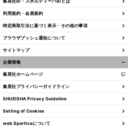
集英社ID・スポルティーバIDとは
る
利用規約・会員規約
特定商取引法に基づく表示・その他の事項
ブラウザプッシュ通知について
サイトマップ
企業情報
開
く/
集英社ホームページ
新
閉
し
じ
集英社プライバシーガイドライン
い
る
】
・
ウ
前
へ
SHUEISHA Privacy Guideline
ィ
ン
Setting of Cookies
ド
ウ
web Sportivaについて
で