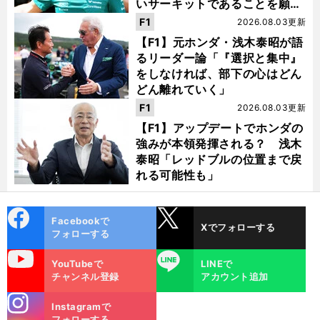
いサーキットであることを願
う」
F1
2026.08.03更新
【F1】元ホンダ・浅木泰昭が語
るリーダー論「『選択と集中』
をしなければ、部下の心はどん
どん離れていく」
F1
2026.08.03更新
【F1】アップデートでホンダの
強みが本領発揮される？ 浅木
泰昭「レッドブルの位置まで戻
れる可能性も」
cebo
X
Facebookで
Xでフォローする
ok
フォローする
uTube
LINE
YouTubeで
LINEで
チャンネル登録
アカウント追加
stagra
Instagramで
m
フォローする