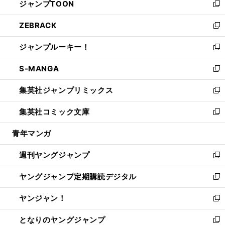
ジャンプTOON
く
で
ド
ィ
い
新
開
ウ
ン
ウ
し
ZEBRACK
く
で
ド
ィ
い
新
開
ウ
ン
ウ
し
ジャンプルーキー！
く
で
ド
ィ
い
新
開
ウ
ン
ウ
し
S-MANGA
く
で
ド
ィ
い
新
開
ウ
ン
ウ
し
集英社ジャンプリミックス
く
で
ド
ィ
い
新
開
ウ
ン
ウ
し
集英社コミック文庫
く
で
ド
ィ
い
新
開
ウ
ン
ウ
し
青年マンガ
く
で
ド
ィ
い
開
ウ
ン
ウ
週刊ヤングジャンプ
く
で
ド
ィ
新
開
ウ
ン
し
ヤングジャンプ定期購読デジタル
く
で
ド
い
新
開
ウ
ウ
し
ヤンジャン！
く
で
ィ
い
新
開
ン
ウ
し
となりのヤングジャンプ
く
ド
ィ
い
新