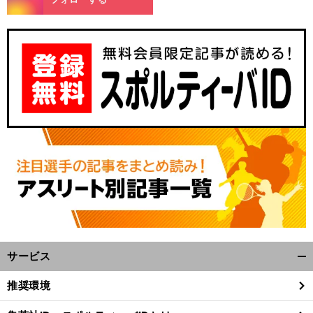
サービス
開
く/
推奨環境
閉
じ