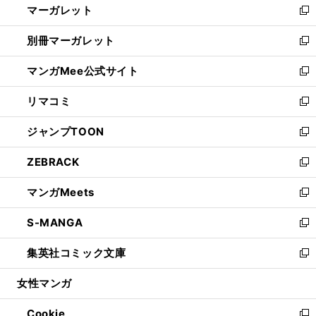
マーガレット
く
で
ド
い
新
開
ウ
ウ
し
別冊マーガレット
く
で
ィ
い
新
開
ン
ウ
し
マンガMee公式サイト
く
ド
ィ
い
新
ウ
ン
ウ
し
リマコミ
で
ド
ィ
い
新
開
ウ
ン
ウ
し
ジャンプTOON
く
で
ド
ィ
い
新
開
ウ
ン
ウ
し
ZEBRACK
く
で
ド
ィ
い
新
開
ウ
ン
ウ
し
マンガMeets
く
で
ド
ィ
い
新
開
ウ
ン
ウ
し
S-MANGA
く
で
ド
ィ
い
新
開
ウ
ン
ウ
し
集英社コミック文庫
く
で
ド
ィ
い
新
開
ウ
ン
ウ
し
女性マンガ
く
で
ド
ィ
い
開
ウ
ン
ウ
Cookie
く
で
ド
ィ