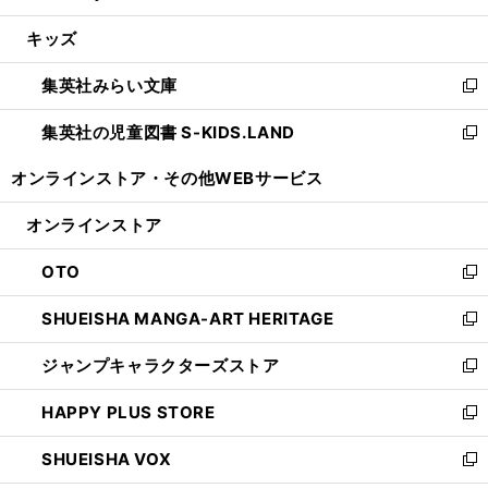
開
ウ
ン
ウ
し
キッズ
く
で
ド
ィ
い
開
ウ
ン
ウ
集英社みらい文庫
く
で
ド
ィ
新
開
ウ
ン
し
集英社の児童図書 S-KIDS.LAND
く
で
ド
い
新
開
ウ
ウ
し
オンラインストア・
その他WEBサービス
く
で
ィ
い
開
ン
ウ
オンラインストア
く
ド
ィ
ウ
ン
OTO
で
ド
新
開
ウ
し
SHUEISHA MANGA-ART HERITAGE
く
で
い
新
開
ウ
し
ジャンプキャラクターズストア
く
ィ
い
新
ン
ウ
し
HAPPY PLUS STORE
ド
ィ
い
新
ウ
ン
ウ
し
SHUEISHA VOX
で
ド
ィ
い
新
開
ウ
ン
ウ
し