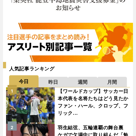
人気記事ランキング
今日
昨日
週間
月間
【ワールドカップ】サッカー日
1
本代表を名将たちはどう見たか
ファン・ハール、クロップ、フ
リック...
羽生結弦、五輪連覇の舞台裏
2
ケガで欠場中に取り組んだ「勉