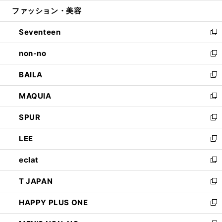
ウ
ン
ウ
ファッション・美容
く
で
ド
ィ
開
ウ
ン
Seventeen
く
で
ド
新
開
ウ
し
non-no
く
で
い
新
開
ウ
し
BAILA
く
ィ
い
新
ン
ウ
し
MAQUIA
ド
ィ
い
新
ウ
ン
ウ
し
SPUR
で
ド
ィ
い
新
開
ウ
ン
ウ
し
LEE
く
で
ド
ィ
い
新
開
ウ
ン
ウ
し
eclat
く
で
ド
ィ
い
新
開
ウ
ン
ウ
し
T JAPAN
く
で
ド
ィ
い
新
開
ウ
ン
ウ
し
HAPPY PLUS ONE
く
で
ド
ィ
い
新
開
ウ
ン
ウ
し