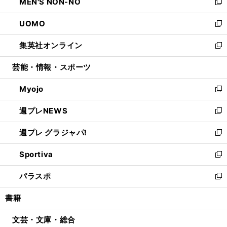
MEN'S NON-NO
く
で
ド
ィ
い
新
開
ウ
ン
ウ
し
UOMO
く
で
ド
ィ
い
新
開
ウ
ン
ウ
し
集英社オンライン
く
で
ド
ィ
い
新
開
ウ
ン
ウ
し
芸能・情報・スポーツ
く
で
ド
ィ
い
開
ウ
ン
ウ
Myojo
く
で
ド
ィ
新
開
ウ
ン
し
週プレNEWS
く
で
ド
い
新
開
ウ
ウ
し
週プレ グラジャパ!
く
で
ィ
い
新
開
ン
ウ
し
Sportiva
く
ド
ィ
い
新
ウ
ン
ウ
し
パラスポ
で
ド
ィ
い
新
開
ウ
ン
ウ
し
書籍
く
で
ド
ィ
い
開
ウ
ン
ウ
文芸・文庫・総合
く
で
ド
ィ