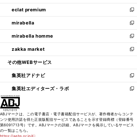
開
ウ
ン
ウ
し
eclat premium
く
で
ド
ィ
い
新
開
ウ
ン
ウ
し
mirabella
く
で
ド
ィ
い
新
開
ウ
ン
ウ
し
mirabella homme
く
で
ド
ィ
い
新
開
ウ
ン
ウ
し
zakka market
く
で
ド
ィ
い
新
開
ウ
ン
ウ
し
その他WEBサービス
く
で
ド
ィ
い
開
ウ
ン
ウ
集英社アドナビ
く
で
ド
ィ
新
開
ウ
ン
し
集英社エディターズ・ラボ
く
で
ド
い
新
開
ウ
ウ
し
く
で
ィ
い
開
ン
ウ
ABJマークは、この電子書店・電子書籍配信サービスが、著作権者からコンテ
く
ド
ィ
ンツ使用許諾を得た正規版配信サービスであることを示す登録商標（登録番号
ウ
ン
第6091713号）です。ABJマークの詳細、ABJマークを掲示しているサービス
で
ド
の一覧はこちら。
開
ウ
https://aebs.or.jp/