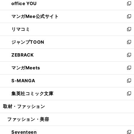
office YOU
く
で
ィ
い
新
開
ン
ウ
し
マンガMee公式サイト
く
ド
ィ
い
新
ウ
ン
ウ
し
リマコミ
で
ド
ィ
い
新
開
ウ
ン
ウ
し
ジャンプTOON
く
で
ド
ィ
い
新
開
ウ
ン
ウ
し
ZEBRACK
く
で
ド
ィ
い
新
開
ウ
ン
ウ
し
マンガMeets
く
で
ド
ィ
い
新
開
ウ
ン
ウ
し
S-MANGA
く
で
ド
ィ
い
新
開
ウ
ン
ウ
し
集英社コミック文庫
く
で
ド
ィ
い
新
開
ウ
ン
ウ
し
取材・ファッション
く
で
ド
ィ
い
開
ウ
ン
ウ
ファッション・美容
く
で
ド
ィ
開
ウ
ン
Seventeen
く
で
ド
新