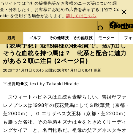
当サイトでは当社の提携先等がお客様のニーズ等について調
査・分析したり、お客様にお勧めの広告を表⽰する⽬的で Co
閉じ
okie を使⽤する場合があります。
詳しくはこちら
る
マイペ
web Sportiva (webスポルティーバ)
検索
メニュ
we
ー
競馬の記事一覧
競馬
【競馬予想】混戦模様の桜花
b
ジ
競馬
ゴルフ
その他球技
その他競技
モーター
フォ
ス
【競馬予想】混戦模様の桜花賞で、抜け出し
ポ
そうな血統を持つ馬は？ 牝系と配合に魅力
ル
がある２頭に注目 (2ページ目)
テ
ィ
2026年04月11日 06:45 公開
2026年04月11日 08:41 更新
ー
バ
平出貴昭●文 text by Takaaki Hiraide
スウィートハピネスは血統も素晴らしい。曽祖母ファ
レノプシスは1998年の桜花賞馬にしてＧⅠ秋華賞（京都・
芝2000ｍ）、ＧⅠエリザベス女王杯（京都・芝2200ｍ）
も勝った名牝。その半弟キズナは今をときめくリーディ
ングサイアーと、名門牝系だ。祖母の父アグネスタキオ