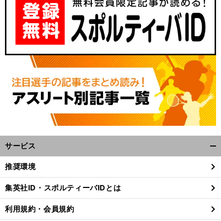
サービス
【
競
】
、
開
馬予想
人気２頭が中心視される桜花賞で
好配当をもたらす可能性がある伏兵２頭
く/
推奨環境
閉
じ
集英社ID・スポルティーバIDとは
る
利用規約・会員規約