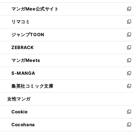
開
ン
ウ
し
マンガMee公式サイト
く
ド
ィ
い
新
ウ
ン
ウ
し
リマコミ
で
ド
ィ
い
新
開
ウ
ン
ウ
し
ジャンプTOON
く
で
ド
ィ
い
新
開
ウ
ン
ウ
し
ZEBRACK
く
で
ド
ィ
い
新
開
ウ
ン
ウ
し
マンガMeets
く
で
ド
ィ
い
新
開
ウ
ン
ウ
し
S-MANGA
く
で
ド
ィ
い
新
開
ウ
ン
ウ
し
集英社コミック文庫
く
で
ド
ィ
い
新
開
ウ
ン
ウ
し
女性マンガ
く
で
ド
ィ
い
開
ウ
ン
ウ
Cookie
く
で
ド
ィ
新
開
ウ
ン
し
Cocohana
く
で
ド
い
新
開
ウ
ウ
し