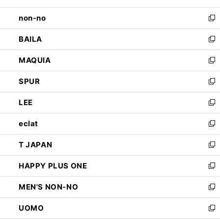
開
ウ
し
non-no
く
で
い
新
開
ウ
し
BAILA
く
ィ
い
新
ン
ウ
し
MAQUIA
ド
ィ
い
新
ウ
ン
ウ
し
SPUR
で
ド
ィ
い
新
開
ウ
ン
ウ
し
LEE
く
で
ド
ィ
い
新
開
ウ
ン
ウ
し
eclat
く
で
ド
ィ
い
新
開
ウ
ン
ウ
し
T JAPAN
く
で
ド
ィ
い
新
開
ウ
ン
ウ
し
HAPPY PLUS ONE
く
で
ド
ィ
い
新
開
ウ
ン
ウ
し
MEN'S NON-NO
く
で
ド
ィ
い
新
開
ウ
ン
ウ
し
UOMO
く
で
ド
ィ
い
新
開
ウ
ン
ウ