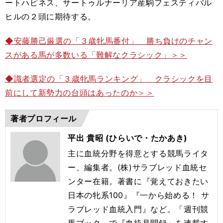
ートハピネス、サートゥルナーリア産駒フェスティバル
ヒルの２頭に期待する。
◆安藤勝己厳選の「３歳牝馬番付」 勝ち負けのチャン
スがある馬が多数いる「難解なクラシック」＞＞
◆識者選定の「３歳牝馬ランキング」 クラシックを目
前にして新勢力の台頭はあったのか＞＞
著者プロフィール
平出 貴昭 (ひらいで・たかあき)
主に血統分野を得意とする競馬ライタ
ー、編集者。(株)サラブレッド血統セ
ンター在籍。著書に『覚えておきたい
日本の牝系100』『一から始める！ サ
ラブレッド血統入門』など。「週刊競