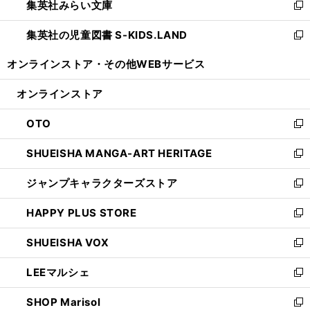
集英社みらい文庫
く
で
ド
ィ
新
開
ウ
ン
し
集英社の児童図書 S-KIDS.LAND
く
で
ド
い
新
開
ウ
ウ
し
オンラインストア・
その他WEBサービス
く
で
ィ
い
開
ン
ウ
オンラインストア
く
ド
ィ
ウ
ン
OTO
で
ド
新
開
ウ
し
SHUEISHA MANGA-ART HERITAGE
く
で
い
新
開
ウ
し
ジャンプキャラクターズストア
く
ィ
い
新
ン
ウ
し
HAPPY PLUS STORE
ド
ィ
い
新
ウ
ン
ウ
し
SHUEISHA VOX
で
ド
ィ
い
新
開
ウ
ン
ウ
し
LEEマルシェ
く
で
ド
ィ
い
新
開
ウ
ン
ウ
し
SHOP Marisol
く
で
ド
ィ
い
新