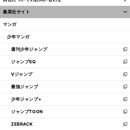
い
ウ
集英社サイト
ィ
開
ン
く/
マンガ
ド
閉
ウ
じ
少年マンガ
で
る
開
週刊少年ジャンプ
く
新
し
ジャンプSQ
い
新
ウ
し
Vジャンプ
ィ
い
新
ン
ウ
し
最強ジャンプ
ド
ィ
い
新
ウ
ン
ウ
し
少年ジャンプ+
で
ド
ィ
い
新
開
ウ
ン
ウ
し
ジャンプTOON
く
で
ド
ィ
い
新
開
ウ
ン
ウ
し
ZEBRACK
く
で
ド
ィ
い
新