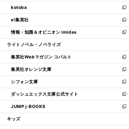
開
ウ
ン
ウ
し
kotoba
く
で
ド
ィ
い
新
開
ウ
ン
ウ
し
e!集英社
く
で
ド
ィ
い
新
開
ウ
ン
ウ
し
情報・知識＆オピニオン imidas
く
で
ド
ィ
い
新
開
ウ
ン
ウ
し
ライトノベル・ノベライズ
く
で
ド
ィ
い
開
ウ
ン
ウ
集英社Webマガジン コバルト
く
で
ド
ィ
新
開
ウ
ン
し
集英社オレンジ文庫
く
で
ド
い
新
開
ウ
ウ
し
シフォン文庫
く
で
ィ
い
新
開
ン
ウ
し
ダッシュエックス文庫公式サイト
く
ド
ィ
い
新
ウ
ン
ウ
し
JUMP j-BOOKS
で
ド
ィ
い
新
開
ウ
ン
ウ
し
キッズ
く
で
ド
ィ
い
開
ウ
ン
ウ