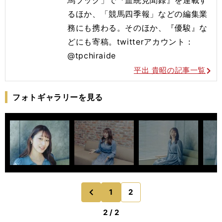
馬ブック」で『血統見聞録』を連載す
るほか、「競馬四季報」などの編集業
務にも携わる。そのほか、『優駿』な
どにも寄稿。twitterアカウント：
@tpchiraide
平出 貴昭の記事一覧
フォトギャラリーを見る
1
2
のページへ
前
2 / 2