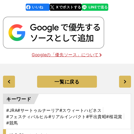
いいね
Xでポストする
LINEで送る
line
faceboo
x
k
Googleの「優先ソース」について
一覧に戻る
キーワード
#JRA
#サートゥルナーリア
#スウィートハピネス
#フェスティバルヒル
#リアルインパクト
#平出貴昭
#桜花賞
#競馬