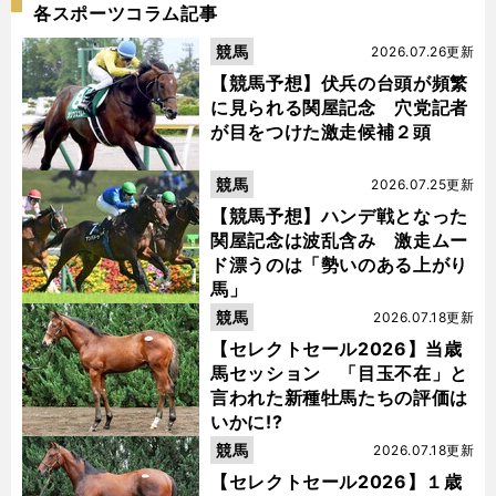
各スポーツコラム記事
競馬
2026.07.26更新
【競馬予想】伏兵の台頭が頻繁
に見られる関屋記念 穴党記者
が目をつけた激走候補２頭
競馬
2026.07.25更新
【競馬予想】ハンデ戦となった
関屋記念は波乱含み 激走ムー
ド漂うのは「勢いのある上がり
馬」
競馬
2026.07.18更新
【セレクトセール2026】当歳
馬セッション 「目玉不在」と
言われた新種牡馬たちの評価は
いかに!?
競馬
2026.07.18更新
【セレクトセール2026】１歳