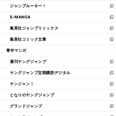
開
ウ
ン
ウ
し
ジャンプルーキー！
く
で
ド
ィ
い
新
開
ウ
ン
ウ
し
S-MANGA
く
で
ド
ィ
い
新
開
ウ
ン
ウ
し
集英社ジャンプリミックス
く
で
ド
ィ
い
新
開
ウ
ン
ウ
し
集英社コミック文庫
く
で
ド
ィ
い
新
開
ウ
ン
ウ
し
青年マンガ
く
で
ド
ィ
い
開
ウ
ン
ウ
週刊ヤングジャンプ
く
で
ド
ィ
新
開
ウ
ン
し
ヤングジャンプ定期購読デジタル
く
で
ド
い
新
開
ウ
ウ
し
ヤンジャン！
く
で
ィ
い
新
開
ン
ウ
し
となりのヤングジャンプ
く
ド
ィ
い
新
ウ
ン
ウ
し
グランドジャンプ
で
ド
ィ
い
新
開
ウ
ン
ウ
し