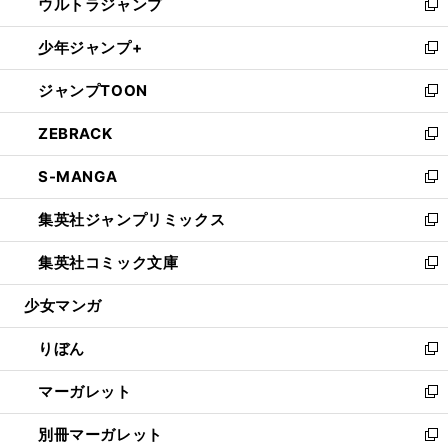
ウルトラジャンプ
く
で
ド
ィ
い
新
開
ウ
ン
ウ
し
少年ジャンプ+
く
で
ド
ィ
い
新
開
ウ
ン
ウ
し
ジャンプTOON
く
で
ド
ィ
い
新
開
ウ
ン
ウ
し
ZEBRACK
く
で
ド
ィ
い
新
開
ウ
ン
ウ
し
S-MANGA
く
で
ド
ィ
い
新
開
ウ
ン
ウ
し
集英社ジャンプリミックス
く
で
ド
ィ
い
新
開
ウ
ン
ウ
し
集英社コミック文庫
く
で
ド
ィ
い
新
開
ウ
ン
ウ
し
少女マンガ
く
で
ド
ィ
い
開
ウ
ン
ウ
りぼん
く
で
ド
ィ
新
開
ウ
ン
し
マーガレット
く
で
ド
い
新
開
ウ
ウ
し
別冊マーガレット
く
で
ィ
い
新