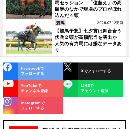
馬セッション 「億超え」の高
額馬のなかで現場のプロがほれ
込んだ４頭
競馬
2026.07.12更新
【競馬予想】七夕賞は舞台合う
伏兵２頭が高額配当を演出か
人気の有力馬には嫌なデータあ
り
cebo
X
Facebookで
Xでフォローする
ok
フォローする
uTube
LINE
YouTubeで
LINEで
チャンネル登録
アカウント追加
stagra
Instagramで
m
フォローする