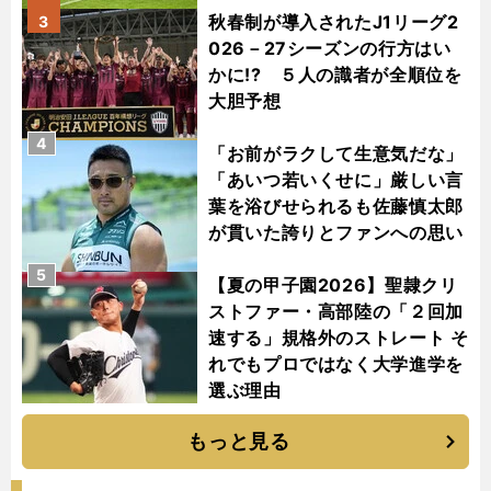
秋春制が導入されたJ1リーグ2
3
026－27シーズンの行方はい
かに!? ５人の識者が全順位を
大胆予想
4
「お前がラクして生意気だな」
「あいつ若いくせに」厳しい言
葉を浴びせられるも佐藤慎太郎
が貫いた誇りとファンへの思い
5
【夏の甲子園2026】聖隷クリ
ストファー・高部陸の「２回加
速する」規格外のストレート そ
れでもプロではなく大学進学を
選ぶ理由
もっと見る