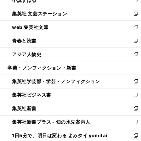
小説すばる
で
い
新
開
ウ
し
集英社 文芸ステーション
く
ィ
い
新
ン
ウ
し
web 集英社文庫
ド
ィ
い
新
ウ
ン
ウ
し
青春と読書
で
ド
ィ
い
新
開
ウ
ン
ウ
し
アジア人物史
く
で
ド
ィ
い
新
開
ウ
ン
ウ
し
学芸・ノンフィクション・新書
く
で
ド
ィ
い
開
ウ
ン
ウ
集英社学芸部 - 学芸・ノンフィクション
く
で
ド
ィ
新
開
ウ
ン
し
集英社ビジネス書
く
で
ド
い
新
開
ウ
ウ
し
集英社新書
く
で
ィ
い
新
開
ン
ウ
し
集英社新書プラス - 知の水先案内人
く
ド
ィ
い
新
ウ
ン
ウ
し
1日5分で、明日は変わる よみタイ yomitai
で
ド
ィ
い
新