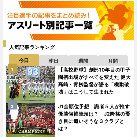
人気記事ランキング
今日
昨日
週間
月間
【高校野球】創部10年目の甲子
1
園初出場がすべてを変えた 健大
高崎・青栁監督が語る「機動破
壊」はこうして生まれた
J1全順位予想 識者５人が推す
2
優勝候補筆頭は？ J2降格の憂
き目に遭いそうな３クラブと
は？