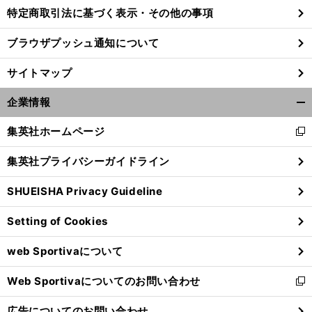
特定商取引法に基づく表示・その他の事項
ブラウザプッシュ通知について
サイトマップ
企業情報
開
く/
集英社ホームページ
新
閉
し
じ
集英社プライバシーガイドライン
い
る
ウ
SHUEISHA Privacy Guideline
ィ
ン
Setting of Cookies
ド
ウ
web Sportivaについて
で
開
Web Sportivaについてのお問い合わせ
く
新
し
広告についてのお問い合わせ