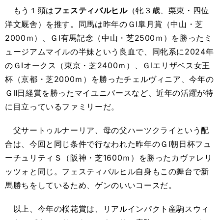
もう１頭は
フェスティバルヒル
（牝３歳、栗東・四位
洋文厩舎）を推す。同馬は昨年のＧⅠ皐月賞（中山・芝
2000ｍ）、ＧⅠ有馬記念（中山・芝2500ｍ）を勝ったミ
ュージアムマイルの半妹という良血で、同牝系に2024年
のＧⅠオークス（東京・芝2400ｍ）、ＧⅠエリザベス女王
杯（京都・芝2000ｍ）を勝ったチェルヴィニア、今年の
ＧⅡ日経賞を勝ったマイユニバースなど、近年の活躍が特
に目立っているファミリーだ。
父サートゥルナーリア、母の父ハーツクライという配
合は、今回と同じ条件で行なわれた昨年のＧⅠ朝日杯フュ
ーチュリティＳ（阪神・芝1600ｍ）を勝ったカヴァレリ
ッツォと同じ。フェスティバルヒル自身もこの舞台で新
馬勝ちをしているため、ゲンのいいコースだ。
以上、今年の桜花賞は、リアルインパクト産駒スウィ