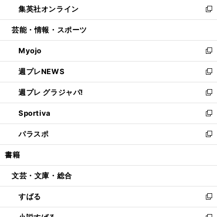
し
集英社オンライン
く
で
ド
ィ
い
新
開
ウ
ン
ウ
し
芸能・情報・スポーツ
く
で
ド
ィ
い
開
ウ
ン
ウ
Myojo
く
で
ド
ィ
新
開
ウ
ン
し
週プレNEWS
く
で
ド
い
新
開
ウ
ウ
し
週プレ グラジャパ!
く
で
ィ
い
新
開
ン
ウ
し
Sportiva
く
ド
ィ
い
新
ウ
ン
ウ
し
パラスポ
で
ド
ィ
い
新
開
ウ
ン
ウ
し
書籍
く
で
ド
ィ
い
開
ウ
ン
ウ
文芸・文庫・総合
く
で
ド
ィ
開
ウ
ン
すばる
く
で
ド
新
開
ウ
し
く