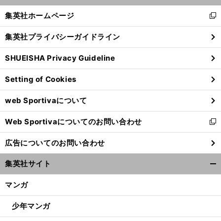
く/
集英社ホームページ
新
閉
し
じ
集英社プライバシーガイドライン
い
る
ウ
SHUEISHA Privacy Guideline
ィ
ン
Setting of Cookies
ド
ウ
web Sportivaについて
で
開
Web Sportivaについてのお問い合わせ
く
新
し
広告についてのお問い合わせ
い
ウ
集英社サイト
ィ
開
ン
く/
マンガ
ド
閉
ウ
じ
少年マンガ
で
る
開