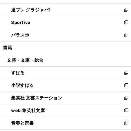
開
ウ
ウ
し
週プレ グラジャパ!
く
で
ィ
い
新
開
ン
ウ
し
Sportiva
く
ド
ィ
い
新
ウ
ン
ウ
し
パラスポ
で
ド
ィ
い
新
開
ウ
ン
ウ
し
書籍
く
で
ド
ィ
い
開
ウ
ン
ウ
文芸・文庫・総合
く
で
ド
ィ
開
ウ
ン
すばる
く
で
ド
新
開
ウ
し
小説すばる
く
で
い
新
開
ウ
し
集英社 文芸ステーション
く
ィ
い
新
ン
ウ
し
web 集英社文庫
ド
ィ
い
新
ウ
ン
ウ
し
青春と読書
で
ド
ィ
い
新
開
ウ
ン
ウ
し