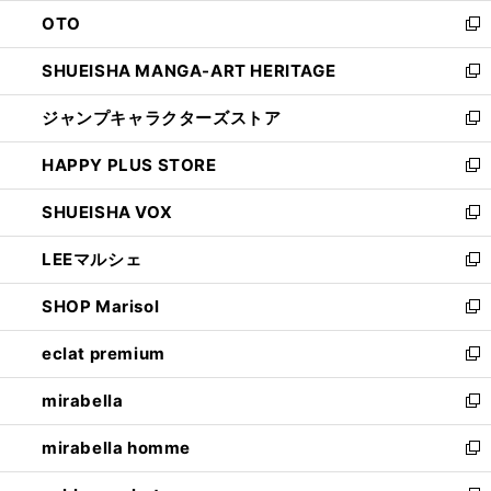
ウ
ン
OTO
で
ド
新
開
ウ
し
SHUEISHA MANGA-ART HERITAGE
く
で
い
新
開
ウ
し
ジャンプキャラクターズストア
く
ィ
い
新
ン
ウ
し
HAPPY PLUS STORE
ド
ィ
い
新
ウ
ン
ウ
し
SHUEISHA VOX
で
ド
ィ
い
新
開
ウ
ン
ウ
し
LEEマルシェ
く
で
ド
ィ
い
新
開
ウ
ン
ウ
し
SHOP Marisol
く
で
ド
ィ
い
新
開
ウ
ン
ウ
し
eclat premium
く
で
ド
ィ
い
新
開
ウ
ン
ウ
し
mirabella
く
で
ド
ィ
い
新
開
ウ
ン
ウ
し
mirabella homme
く
で
ド
ィ
い
新
開
ウ
ン
ウ
し