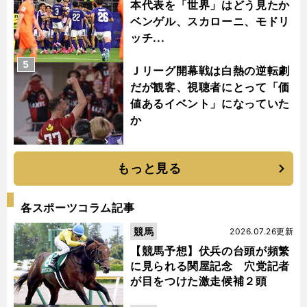
本代表を「世界」はどう見たか
ベンゲル、スカローニ、モドリ
ッチ...
5
Ｊリーグ開幕戦は白熱の逆転劇
だが観客、視聴者にとって「価
値あるイベント」になっていた
か
もっと見る
各スポーツコラム記事
競馬
2026.07.26更新
【競馬予想】伏兵の台頭が頻繁
に見られる関屋記念 穴党記者
が目をつけた激走候補２頭