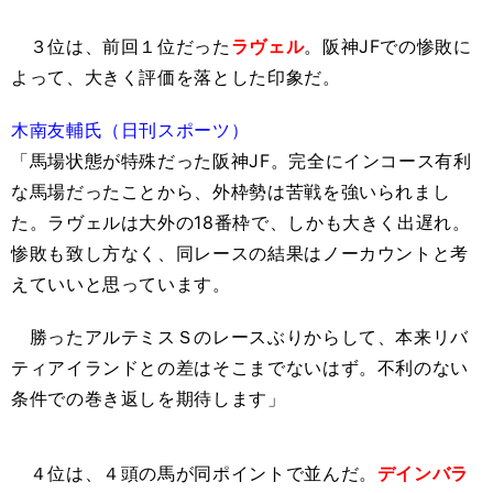
３位は、前回１位だった
ラヴェル
。阪神JFでの惨敗に
よって、大きく評価を落とした印象だ。
木南友輔氏（日刊スポーツ）
「馬場状態が特殊だった阪神JF。完全にインコース有利
な馬場だったことから、外枠勢は苦戦を強いられまし
た。ラヴェルは大外の18番枠で、しかも大きく出遅れ。
惨敗も致し方なく、同レースの結果はノーカウントと考
えていいと思っています。
勝ったアルテミスＳのレースぶりからして、本来リバ
ティアイランドとの差はそこまでないはず。不利のない
条件での巻き返しを期待します」
４位は、４頭の馬が同ポイントで並んだ。
デインバラ