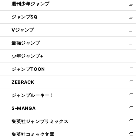
週刊少年ジャンプ
く
新
し
ジャンプSQ
い
新
ウ
し
Vジャンプ
ィ
い
新
ン
ウ
し
最強ジャンプ
ド
ィ
い
新
ウ
ン
ウ
し
少年ジャンプ+
で
ド
ィ
い
新
開
ウ
ン
ウ
し
ジャンプTOON
く
で
ド
ィ
い
新
開
ウ
ン
ウ
し
ZEBRACK
く
で
ド
ィ
い
新
開
ウ
ン
ウ
し
ジャンプルーキー！
く
で
ド
ィ
い
新
開
ウ
ン
ウ
し
S-MANGA
く
で
ド
ィ
い
新
開
ウ
ン
ウ
し
集英社ジャンプリミックス
く
で
ド
ィ
い
新
開
ウ
ン
ウ
し
集英社コミック文庫
く
で
ド
ィ
い
新