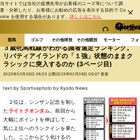
当サイトでは当社の提携先等がお客様のニーズ等について調
査・分析したり、お客様にお勧めの広告を表⽰する⽬的で Co
閉じ
okie を使⽤する場合があります。
詳しくはこちら
る
マイペ
web Sportiva (webスポルティーバ)
検索
メニュ
we
ー
競馬の記事一覧
競馬
３歳牝馬戦線がわかる識者選
b
ジ
競馬
ゴルフ
その他球技
その他競技
モーター
フォ
ス
３歳牝馬戦線がわかる識者選定ランキング。
ポ
リバティアイランドの「１強」状態のままク
ル
ラシックに突入するのか (3ページ目)
テ
ィ
2023年02月09日 06:05 公開
2023年02月09日 06:07 更新
ー
バ
text by Sportiva
photo by Kyodo News
２位は、シンザン記念を制し
た
ライトクオンタム
。前回から
大幅にポイントを伸ばして、一
気に上位へのランクインを果た
した。ここからどう化けるの