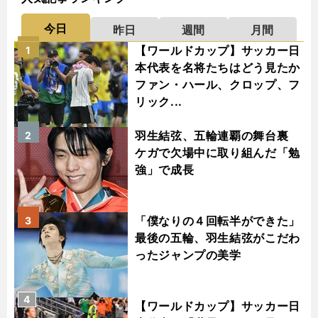
今日
昨日
週間
月間
【ワールドカップ】サッカー日
1
本代表を名将たちはどう見たか
ファン・ハール、クロップ、フ
リック...
羽生結弦、五輪連覇の舞台裏
2
ケガで欠場中に取り組んだ「勉
強」で成長
「僕なりの４回転半ができた」
3
最後の五輪、羽生結弦がこだわ
ったジャンプの美学
4
【ワールドカップ】サッカー日