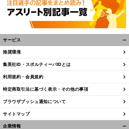
サービス
開
く/
推奨環境
閉
じ
前
集英社ID・スポルティーバIDとは
へ
る
利用規約・会員規約
特定商取引法に基づく表示・その他の事項
ブラウザプッシュ通知について
サイトマップ
企業情報
開