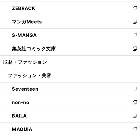
開
ウ
ン
ウ
し
ZEBRACK
く
で
ド
ィ
い
新
開
ウ
ン
ウ
し
マンガMeets
く
で
ド
ィ
い
新
開
ウ
ン
ウ
し
S-MANGA
く
で
ド
ィ
い
新
開
ウ
ン
ウ
し
集英社コミック文庫
く
で
ド
ィ
い
新
開
ウ
ン
ウ
し
取材・ファッション
く
で
ド
ィ
い
開
ウ
ン
ウ
ファッション・美容
く
で
ド
ィ
開
ウ
ン
Seventeen
く
で
ド
新
開
ウ
し
non-no
く
で
い
新
開
ウ
し
BAILA
く
ィ
い
新
ン
ウ
し
MAQUIA
ド
ィ
い
新
ウ
ン
ウ
し