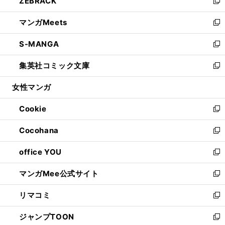
ZEBRACK
く
で
ド
ィ
い
新
開
ウ
ン
ウ
し
マンガMeets
く
で
ド
ィ
い
新
開
ウ
ン
ウ
し
S-MANGA
く
で
ド
ィ
い
新
開
ウ
ン
ウ
し
集英社コミック文庫
く
で
ド
ィ
い
新
開
ウ
ン
ウ
し
女性マンガ
く
で
ド
ィ
い
開
ウ
ン
ウ
Cookie
く
で
ド
ィ
新
開
ウ
ン
し
Cocohana
く
で
ド
い
新
開
ウ
ウ
し
office YOU
く
で
ィ
い
新
開
ン
ウ
し
マンガMee公式サイト
く
ド
ィ
い
新
ウ
ン
ウ
し
リマコミ
で
ド
ィ
い
新
開
ウ
ン
ウ
し
ジャンプTOON
く
で
ド
ィ
い
新