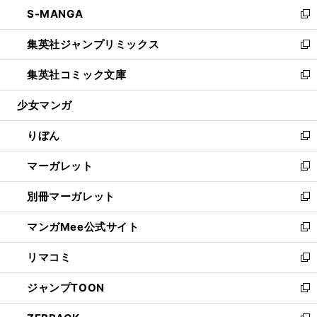
ウ
し
S-MANGA
く
で
ド
ィ
い
新
開
ウ
ン
ウ
し
集英社ジャンプリミックス
く
で
ド
ィ
い
新
開
ウ
ン
ウ
し
集英社コミック文庫
く
で
ド
ィ
い
新
開
ウ
ン
ウ
し
少女マンガ
く
で
ド
ィ
い
開
ウ
ン
ウ
りぼん
く
で
ド
ィ
新
開
ウ
ン
し
マーガレット
く
で
ド
い
新
開
ウ
ウ
し
別冊マーガレット
く
で
ィ
い
新
開
ン
ウ
し
マンガMee公式サイト
く
ド
ィ
い
新
ウ
ン
ウ
し
リマコミ
で
ド
ィ
い
新
開
ウ
ン
ウ
し
ジャンプTOON
く
で
ド
ィ
い
新
開
ウ
ン
ウ
し