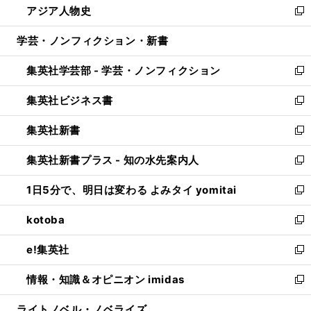
アジア人物史
く
で
ド
ィ
い
新
開
ウ
ン
ウ
し
学芸・ノンフィクション・新書
く
で
ド
ィ
い
開
ウ
ン
ウ
集英社学芸部 - 学芸・ノンフィクション
く
で
ド
ィ
新
開
ウ
ン
し
集英社ビジネス書
く
で
ド
い
新
開
ウ
ウ
し
集英社新書
く
で
ィ
い
新
開
ン
ウ
し
集英社新書プラス - 知の水先案内人
く
ド
ィ
い
新
ウ
ン
ウ
し
1日5分で、明日は変わる よみタイ yomitai
で
ド
ィ
い
新
開
ウ
ン
ウ
し
kotoba
く
で
ド
ィ
い
新
開
ウ
ン
ウ
し
e!集英社
く
で
ド
ィ
い
新
開
ウ
ン
ウ
し
情報・知識＆オピニオン imidas
く
で
ド
ィ
い
新
開
ウ
ン
ウ
し
ライトノベル・ノベライズ
く
で
ド
ィ