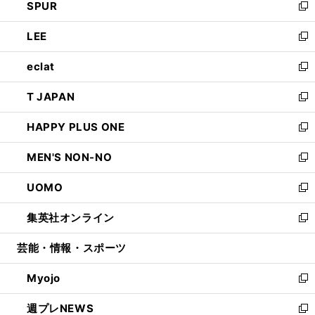
SPUR
で
ド
ィ
い
新
開
ウ
ン
ウ
し
LEE
く
で
ド
ィ
い
新
開
ウ
ン
ウ
し
eclat
く
で
ド
ィ
い
新
開
ウ
ン
ウ
し
T JAPAN
く
で
ド
ィ
い
新
開
ウ
ン
ウ
し
HAPPY PLUS ONE
く
で
ド
ィ
い
新
開
ウ
ン
ウ
し
MEN'S NON-NO
く
で
ド
ィ
い
新
開
ウ
ン
ウ
し
UOMO
く
で
ド
ィ
い
新
開
ウ
ン
ウ
し
集英社オンライン
く
で
ド
ィ
い
新
開
ウ
ン
ウ
し
芸能・情報・スポーツ
く
で
ド
ィ
い
開
ウ
ン
ウ
Myojo
く
で
ド
ィ
新
開
ウ
ン
し
週プレNEWS
く
で
ド
い
新