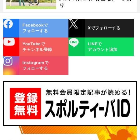
り
cebo
X
Facebookで
Xでフォローする
ok
フォローする
uTube
LINE
YouTubeで
LINEで
チャンネル登録
アカウント追加
stagra
Instagramで
m
フォローする