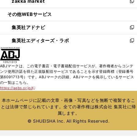
zakka market
く
で
ド
ィ
い
新
開
ウ
ン
ウ
し
その他WEBサービス
く
で
ド
ィ
い
開
ウ
ン
ウ
集英社アドナビ
く
で
ド
ィ
新
開
ウ
ン
し
集英社エディターズ・ラボ
く
で
ド
い
新
開
ウ
ウ
し
く
で
ィ
い
開
ン
ウ
ABJマークは、この電子書店・電子書籍配信サービスが、著作権者からコンテ
く
ド
ィ
ンツ使用許諾を得た正規版配信サービスであることを示す登録商標（登録番号
ウ
ン
第6091713号）です。ABJマークの詳細、ABJマークを掲示しているサービス
で
ド
の一覧はこちら。
開
ウ
https://aebs.or.jp/
新
く
で
し
い
開
本ホームページに記載の文章・画像・写真などを無断で複製するこ
ウ
く
とは法律で禁じられています。全ての著作権は株式会社 集英社に帰
ィ
属します。
ン
ド
© SHUEISHA Inc. All Rights Reserved.
ウ
で
開