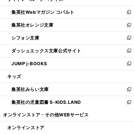
い
開
ウ
ン
ウ
集英社Webマガジン コバルト
く
で
ド
ィ
新
開
ウ
ン
し
集英社オレンジ文庫
く
で
ド
い
新
開
ウ
ウ
し
シフォン文庫
く
で
ィ
い
新
開
ン
ウ
し
ダッシュエックス文庫公式サイト
く
ド
ィ
い
新
ウ
ン
ウ
し
JUMP j-BOOKS
で
ド
ィ
い
新
開
ウ
ン
ウ
し
キッズ
く
で
ド
ィ
い
開
ウ
ン
ウ
集英社みらい文庫
く
で
ド
ィ
新
開
ウ
ン
し
集英社の児童図書 S-KIDS.LAND
く
で
ド
い
新
開
ウ
ウ
し
オンラインストア・
その他WEBサービス
く
で
ィ
い
開
ン
ウ
オンラインストア
く
ド
ィ