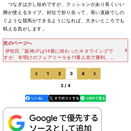
つなぎは少し短めですが、クッションがあり長くいい
脚が使えるタイプ。好位で折り合って、長い直線でしの
ぐような競馬ができるようになれば、大きいところでも
戦える気がします」
次のページへ
伊吹氏「阪神JFは14着に終わったキタウイングで
すが、年明けのフェアリーＳを11番人気で勝利。１
月29日終了時点の本賞金は7430万円で、現３歳世
代のJRA所属馬としては単独４位、牝馬に限ると単
次
1
2
3
4
のページへ
のページへ
独２位
前
3 / 4
いいね
Xでポストする
LINEで送る
line
faceboo
x
k