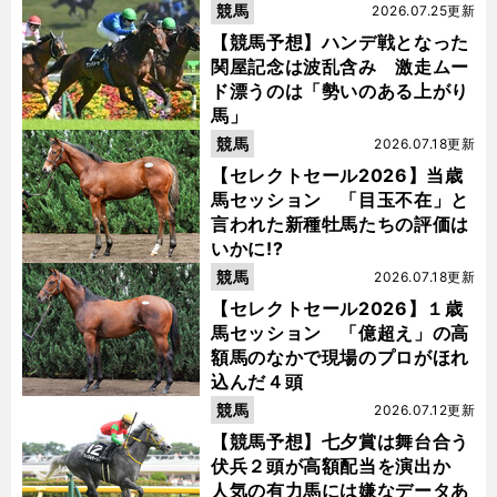
競馬
2026.07.25更新
【競馬予想】ハンデ戦となった
関屋記念は波乱含み 激走ムー
ド漂うのは「勢いのある上がり
馬」
競馬
2026.07.18更新
【セレクトセール2026】当歳
馬セッション 「目玉不在」と
言われた新種牡馬たちの評価は
いかに!?
競馬
2026.07.18更新
【セレクトセール2026】１歳
馬セッション 「億超え」の高
額馬のなかで現場のプロがほれ
込んだ４頭
競馬
2026.07.12更新
【競馬予想】七夕賞は舞台合う
伏兵２頭が高額配当を演出か
人気の有力馬には嫌なデータあ