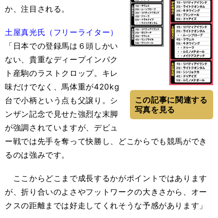
か、注目される。
土屋真光氏（フリーライター）
「日本での登録馬は６頭しかい
ない、貴重なディープインパク
ト産駒のラストクロップ。キレ
味だけでなく、馬体重が420kg
この記事に関連する
台で小柄という点も父譲り。シ
写真を見る
ンザン記念で見せた強烈な末脚
が強調されていますが、デビュ
ー戦では先手を奪って快勝し、どこからでも競馬ができ
るのは強みです。
ここからどこまで成長するかがポイントではあります
が、折り合いのよさやフットワークの大きさから、オー
クスの距離までは好走してくれそうな予感があります」