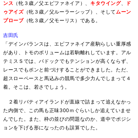
ンス
（牝３歳／父エピファネイア）、
キタウイング
、
ド
ゥアイズ
（牝３歳／父ルーラーシップ）、そして
ムーン
プローブ
（牝３歳／父モーリス）である。
吉田氏
「デインバランスは、エピファネイア産駒らしい重厚感
があり、トモのボリュームは若駒離れしています。アル
テミスＳでは、パドックでもテンションが高くならず、
レースでもポンと前づけすることができました。ただ、
超スローペースと馬込みの競馬で多少力んでしまって４
着。そこは、若さでしょう。
２着リバティアイランドが直線で詰まって追えなかっ
た内側で、この馬も正味300ｍぐらいしか追えていませ
んでした。また、枠の並びの問題なのか、道中でポジシ
ョンを下げる形になったのも誤算でした。