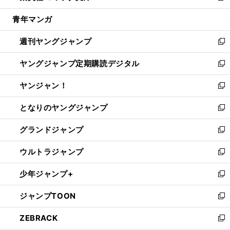
開
ウ
ン
ウ
し
青年マンガ
く
で
ド
ィ
い
開
ウ
ン
ウ
週刊ヤングジャンプ
く
で
ド
ィ
新
開
ウ
ン
し
ヤングジャンプ定期購読デジタル
く
で
ド
い
新
開
ウ
ウ
し
ヤンジャン！
く
で
ィ
い
新
開
ン
ウ
し
となりのヤングジャンプ
く
ド
ィ
い
新
ウ
ン
ウ
し
グランドジャンプ
で
ド
ィ
い
新
開
ウ
ン
ウ
し
ウルトラジャンプ
く
で
ド
ィ
い
新
開
ウ
ン
ウ
し
少年ジャンプ+
く
で
ド
ィ
い
新
開
ウ
ン
ウ
し
ジャンプTOON
く
で
ド
ィ
い
新
開
ウ
ン
ウ
し
ZEBRACK
く
で
ド
ィ
い
新
開
ウ
ン