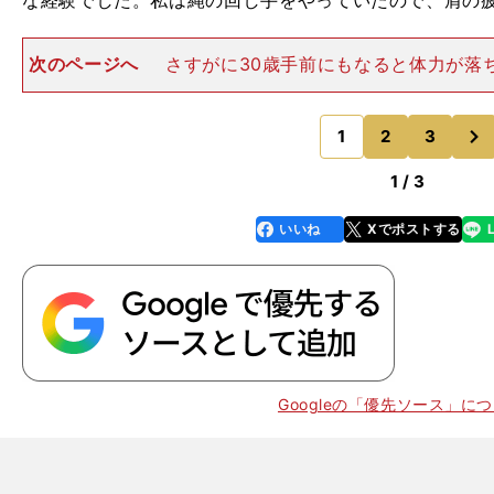
な経験でした。私は縄の回し手をやっていたので、肩の
次のページへ
さすがに30歳手前にもなると体力が落
あの頃を思い出すと、体を動かすことに挑戦したくなり
ーで転んでしまい、摩擦でズボンに穴が空くという痛い
次
もありましたし、思い
1
2
3
のページへ
1 / 3
。
いいね
Xでポストする
line
faceboo
x
k
Googleの「優先ソース」に