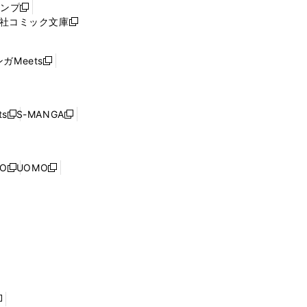
ャンプ
新
ィ
社コミック文庫
し
新
ン
い
し
ド
ウ
い
ウ
ガMeets
新
ィ
ウ
で
し
ン
ィ
開
い
ド
ン
く
ウ
ウ
ド
s
S-MANGA
新
新
ィ
で
ウ
し
し
ン
開
で
い
い
ド
く
開
ウ
ウ
ウ
NO
UOMO
く
新
新
ィ
ィ
で
し
し
ン
ン
開
い
い
ド
ド
く
ウ
ウ
ウ
ウ
ィ
ィ
で
で
ン
ン
開
開
ド
ド
く
く
ウ
ウ
で
で
開
開