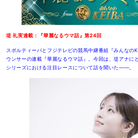
堤 礼実連載：『華麗なるウマ話』第24回
スポルティーバとフジテレビの競馬中継番組『みんなのKE
ウンサーの連載『華麗なるウマ話』。今回は、堤アナに
シリーズにおける注目レースについて話を聞いた――。