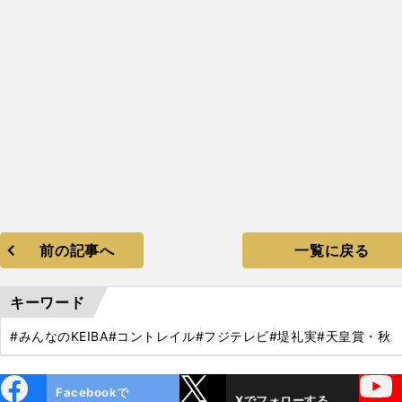
前の記事へ
一覧に戻る
キーワード
#みんなのKEIBA
#コントレイル
#フジテレビ
#堤礼実
#天皇賞・秋
ebo
X
YouTube
Facebookで
Xでフォローする