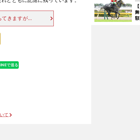
疲れとともに記憶に残っています。
が
【
舞
ちてきますが、
額
の
ますね。 リレ
タ
経験をしたこと
LINEで送る
その判断に見る陣営の評価
ついて