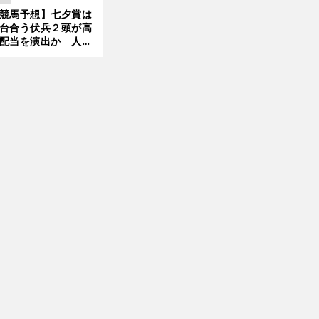
ほれ込んだ４頭
競馬予想】七夕賞は
台合う伏兵２頭が高
配当を演出か 人気
有力馬には嫌なデー
あり
前
へ