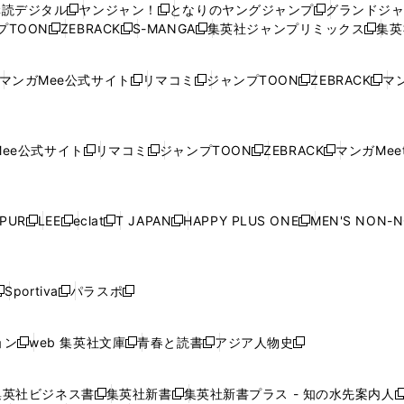
購読デジタル
ヤンジャン！
となりのヤングジャンプ
グランドジ
新
新
新
ィ
ィ
ウ
ィ
ィ
ィ
プTOON
ZEBRACK
S-MANGA
集英社ジャンプリミックス
集英
新
し
新
し
新
し
新
ン
ン
ィ
ン
ン
ン
し
い
し
い
し
い
し
ド
ド
ン
ド
ド
ド
い
ウ
い
ウ
い
ウ
い
ウ
ウ
ド
ウ
ウ
ウ
マンガMee公式サイト
リマコミ
ジャンプTOON
ZEBRACK
マン
新
新
新
新
ウ
ィ
ウ
ィ
ウ
ィ
ウ
で
で
ウ
で
で
で
し
し
し
し
し
ィ
ン
ィ
ン
ィ
ン
ィ
開
開
で
開
開
開
い
い
い
い
い
ン
ド
ン
ド
ン
ド
ン
く
く
開
く
く
く
ウ
ウ
ウ
ウ
ウ
ド
ウ
ド
ウ
ド
ウ
ド
ee公式サイト
リマコミ
ジャンプTOON
ZEBRACK
マンガMeet
く
新
新
新
新
ィ
ィ
ィ
ィ
ィ
ウ
で
ウ
で
ウ
で
ウ
し
し
し
し
ン
ン
ン
ン
ン
で
開
で
開
で
開
で
い
い
い
い
ド
ド
ド
ド
ド
開
く
開
く
開
く
開
ウ
ウ
ウ
ウ
ウ
ウ
ウ
ウ
ウ
PUR
LEE
eclat
T JAPAN
HAPPY PLUS ONE
MEN'S NON-
く
く
く
く
新
新
新
新
新
ィ
ィ
ィ
ィ
で
で
で
で
で
し
し
し
し
し
ン
ン
ン
ン
開
開
開
開
開
い
い
い
い
い
ド
ド
ド
ド
く
く
く
く
く
ウ
ウ
ウ
ウ
ウ
ウ
ウ
ウ
ウ
Sportiva
パラスポ
新
新
ィ
ィ
ィ
ィ
ィ
で
で
で
で
し
し
し
ン
ン
ン
ン
ン
開
開
開
開
い
い
い
ド
ド
ド
ド
ド
ョン
web 集英社文庫
青春と読書
アジア人物史
く
く
く
く
新
新
新
新
ウ
ウ
ウ
ウ
ウ
ウ
ウ
ウ
し
し
し
し
ィ
ィ
ィ
で
で
で
で
で
い
い
い
い
ン
ン
ン
集英社ビジネス書
集英社新書
集英社新書プラス - 知の水先案内人
開
開
開
開
開
新
新
新
ウ
ウ
ウ
ウ