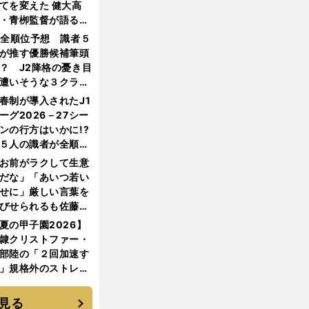
てを変えた 健大高
・青栁監督が語る
機動破壊」はこうし
1全順位予想 識者５
生まれた
が推す優勝候補筆頭
？ J2降格の憂き目
遭いそうな３クラブ
は？
春制が導入されたJ1
ーグ2026－27シー
ンの行方はいかに!?
５人の識者が全順位
大胆予想
お前がラクして生意
だな」「あいつ若い
せに」厳しい言葉を
びせられるも佐藤慎
郎が貫いた誇りとフ
夏の甲子園2026】
ンへの思い
隷クリストファー・
部陸の「２回加速す
」規格外のストレー
 それでもプロではな
大学進学を選ぶ理由
見る