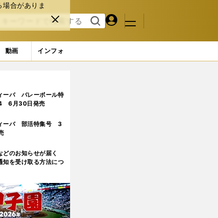
る場合がありま
マイペ
閉じ
検索
メニュ
ー
る
す
ジ
る
動画
インフォ
ィーバ バレーボール特
.4 6月30日発売
ィーバ 部活特集号 3
売
などのお知らせが届く
通知を受け取る方法につ