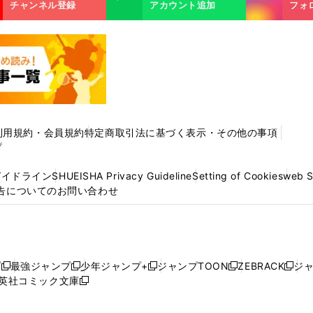
m
チャンネル登録
アカウント追加
フォ
利用規約・会員規約
特定商取引法に基づく表示・その他の事項
プ
ガイドライン
SHUEISHA Privacy Guideline
Setting of Cookies
web 
告についてのお問い合わせ
プ
最強ジャンプ
少年ジャンプ+
ジャンプTOON
ZEBRACK
ジ
新
新
新
新
新
英社コミック文庫
し
新
し
し
し
し
い
い
し
い
い
い
ウ
ウ
い
ウ
ウ
ウ