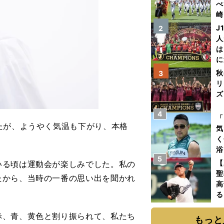
べ
崎
「
J
2
て
人
は
に
と
秋
3
リ
ズ
4
を
「
たが、ようやく気温も下がり、本格
気
く
浴
5
太
【
る頃は運動会が楽しみでした。私の
ァ
聖
たから、当時の一番の思い出を聞かれ
高
る
ト
、青、黄色と割り振られて、私たち
く
もっと