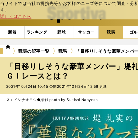
当サイトでは当社の提携先等がお客様のニーズ等について調査・分析し
web Sportiva (webスポルティーバ)
す。
詳しくはこちら
新着
ランキング
野球
サッカー
競馬
ゴル
we
競馬の記事一覧
競馬
「目移りしそうな豪華メンバ
b
ス
「目移りしそうな豪華メンバー」堤
ポ
ル
ＧＩレースとは？
テ
2021年10月24日 10:45 公開
2021年10月24日 12:56 更新
ィ
ー
バ
スエイシナオヨシ●撮影 photo by Sueishi Naoyoshi