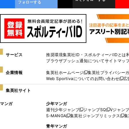
ok
フォローする
サービス
推奨環境
集英社ID・スポルティーバIDとは
ブラウザプッシュ通知について
サイトマッ
企業情報
集英社ホームページ
集英社プライバシー
新
Web Sportivaについてのお問い合わせ
広
し
新
い
し
集英社サイト
ウ
い
ィ
ウ
マンガ
少年マンガ
ン
ィ
週刊少年ジャンプ
ジャンプSQ
Vジャン
ド
ン
新
新
S-MANGA
集英社ジャンプリミックス
集
ウ
ド
新
し
し
新
で
ウ
し
い
い
し
青年マンガ
開
で
い
ウ
ウ
い