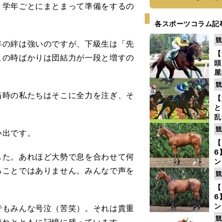
、学年ごとにまとまって準備をするの
各スポーツコラム記
競
の絆は強いのですが、下級生は「先
【
この時ばかりは団結力が一段と増すの
頭
屋
を
競
時の私たちはそこに全力を注ぎ、そ
【
と
乱
う
競
い出です。
が
【
6
た。あれほど大勢で息を合わせて何
ン
ることではありません。みんなで声を
わ
競
評
【
6
ン
もみんな号泣（苦笑）。それは貴重
馬
競