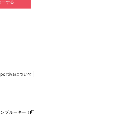
ローする
Sportivaについて
ャンプルーキー！
新
し
い
ウ