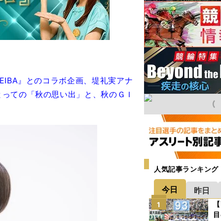
IBA』とのコラボ企画、堤礼実アナ
とっての「秋の思い出」と、秋のＧＩ
人気記事ランキング
今日
昨日
【
1
目