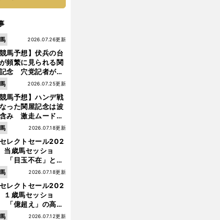
事
馬
2026.07.26更新
競馬予想】伏兵の台
が頻繁に見られる関
記念 穴党記者が目
つけた激走候補２頭
馬
2026.07.25更新
競馬予想】ハンデ戦
なった関屋記念は波
含み 激走ムード漂
のは「勢いのある上
馬
2026.07.18更新
り馬」
セレクトセール202
】当歳馬セッショ
 「目玉不在」と言
れた新種牡馬たちの
馬
2026.07.18更新
価はいかに!?
セレクトセール202
】１歳馬セッショ
 「億超え」の高額
のなかで現場のプロ
馬
2026.07.12更新