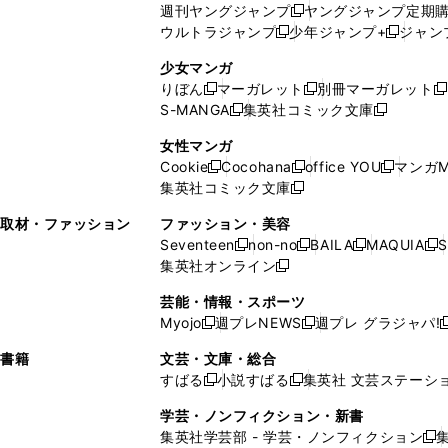
週刊ヤングジャンプ
ヤングジャンプ定期
新
く
開
ウ
ィ
ィ
ウ
ウルトラジャンプ
少年ジャンプ+
ジャン
新
し
新
く
ィ
ン
ン
ィ
し
い
し
ン
ド
ド
ン
少女マンガ
い
ウ
い
ド
ウ
ウ
ド
りぼん
マーガレット
別冊マーガレット
新
新
新
ウ
ィ
ウ
ウ
で
で
ウ
S-MANGA
集英社コミック文庫
し
新
し
新
ィ
ン
ィ
で
開
開
で
い
し
い
し
ン
ド
ン
女性マンガ
開
く
く
開
ウ
い
ウ
い
ド
ウ
ド
Cookie
Cocohana
office YOU
マンガM
く
く
新
新
新
ィ
ウ
ィ
ウ
ウ
で
ウ
集英社コミック文庫
し
新
し
し
ン
ィ
ン
ィ
で
開
で
い
し
い
い
ド
ン
ド
ン
取材・ファッション
ファッション・美容
開
く
開
ウ
い
ウ
ウ
ウ
ド
ウ
ド
Seventeen
non-no
BAILA
MAQUIA
S
く
く
新
新
新
新
ィ
ウ
ィ
ィ
で
ウ
で
ウ
集英社オンライン
し
新
し
し
し
ン
ィ
ン
ン
開
で
開
で
い
し
い
い
い
ド
ン
ド
ド
芸能・情報・スポーツ
く
開
く
開
ウ
い
ウ
ウ
ウ
ウ
ド
ウ
ウ
Myojo
週プレNEWS
週プレ グラジャパ!
く
く
新
新
新
ィ
ウ
ィ
ィ
ィ
で
ウ
で
で
し
し
ン
ィ
ン
ン
ン
書籍
文芸・文庫・総合
開
で
開
開
い
い
ド
ン
ド
ド
ド
すばる
小説すばる
集英社 文芸ステーシ
く
開
く
く
新
新
ウ
ウ
ウ
ド
ウ
ウ
ウ
く
し
し
ィ
ィ
学芸・ノンフィクション・新書
で
ウ
で
で
で
い
い
ン
ン
集英社学芸部 - 学芸・ノンフィクション
開
で
開
開
開
新
ウ
ウ