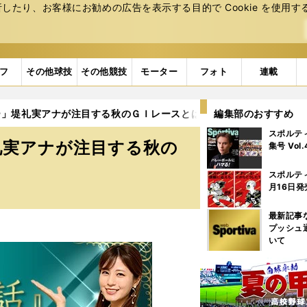
たり、お客様にお勧めの広告を表⽰する⽬的で Cookie を使⽤す
フ
その他球技
その他競技
モーター
フォト
連載
ー」堤礼実アナが注目する秋のＧＩレースとは？
編集部のおすすめ
スポルテ
礼実アナが注目する秋の
集号 Vol
スポルテ
月16日発
最新記事
プッシュ
いて