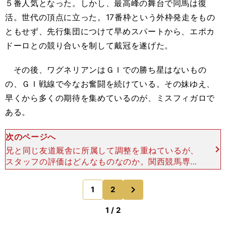
５番人気となった。しかし、最高峰の舞台で同馬は復
活。世代の頂点に立った。17番枠という外枠発走をもの
ともせず、先行集団につけて早めスパートから、エポカ
ドーロとの競り合いを制して戴冠を遂げた。
その後、ワグネリアンはＧＩでの勝ち星はないもの
の、ＧＩ戦線で今なお奮闘を続けている。その妹ゆえ、
早くから多くの期待を集めているのが、ミスフィガロで
ある。
次のページへ
兄と同じ友道厩舎に所属して調整を重ねているが、
スタッフの評価はどんなものなのか。関西競馬専門
紙のトラックマンが様子を伝える。「友道調教師は
ミスフィガロについて、『走らせるとキレがありそ
次
1
2
のページへ
うな動きをする
1 / 2