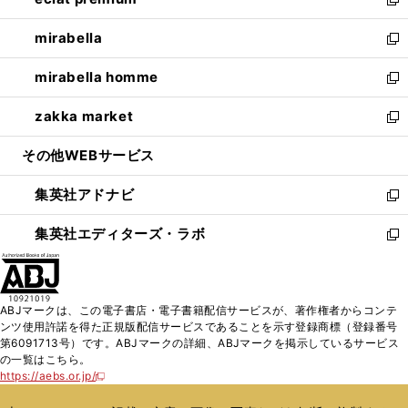
ド
ィ
い
新
開
ウ
ン
ウ
し
mirabella
く
で
ド
ィ
い
新
開
ウ
ン
ウ
し
mirabella homme
く
で
ド
ィ
い
新
開
ウ
ン
ウ
し
zakka market
く
で
ド
ィ
い
新
開
ウ
ン
ウ
し
その他WEBサービス
く
で
ド
ィ
い
開
ウ
ン
ウ
集英社アドナビ
く
で
ド
ィ
新
開
ウ
ン
し
集英社エディターズ・ラボ
く
で
ド
い
新
開
ウ
ウ
し
く
で
ィ
い
開
ン
ウ
ABJマークは、この電子書店・電子書籍配信サービスが、著作権者からコンテ
く
ド
ィ
ンツ使用許諾を得た正規版配信サービスであることを示す登録商標（登録番号
ウ
ン
第6091713号）です。ABJマークの詳細、ABJマークを掲示しているサービス
で
ド
の一覧はこちら。
開
ウ
https://aebs.or.jp/
新
く
で
し
い