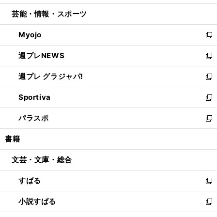
開
ウ
ン
ウ
し
芸能・情報・スポーツ
く
で
ド
ィ
い
開
ウ
ン
ウ
Myojo
く
で
ド
ィ
新
開
ウ
ン
し
週プレNEWS
く
で
ド
い
新
開
ウ
ウ
し
週プレ グラジャパ!
く
で
ィ
い
新
開
ン
ウ
し
Sportiva
く
ド
ィ
い
新
ウ
ン
ウ
し
パラスポ
で
ド
ィ
い
新
開
ウ
ン
ウ
し
書籍
く
で
ド
ィ
い
開
ウ
ン
ウ
文芸・文庫・総合
く
で
ド
ィ
開
ウ
ン
すばる
く
で
ド
新
開
ウ
し
小説すばる
く
で
い
新
開
ウ
し