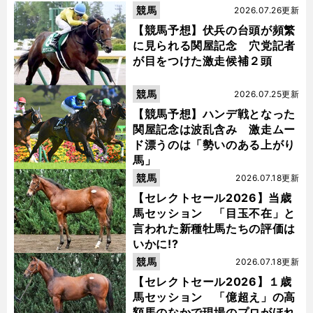
競馬
2026.07.26更新
【競馬予想】伏兵の台頭が頻繁
に見られる関屋記念 穴党記者
が目をつけた激走候補２頭
競馬
2026.07.25更新
【競馬予想】ハンデ戦となった
関屋記念は波乱含み 激走ムー
ド漂うのは「勢いのある上がり
馬」
競馬
2026.07.18更新
【セレクトセール2026】当歳
馬セッション 「目玉不在」と
言われた新種牡馬たちの評価は
いかに!?
競馬
2026.07.18更新
【セレクトセール2026】１歳
馬セッション 「億超え」の高
額馬のなかで現場のプロがほれ