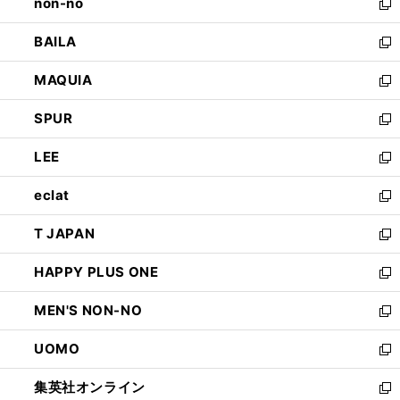
non-no
く
で
い
新
開
ウ
し
BAILA
く
ィ
い
新
ン
ウ
し
MAQUIA
ド
ィ
い
新
ウ
ン
ウ
し
SPUR
で
ド
ィ
い
新
開
ウ
ン
ウ
し
LEE
く
で
ド
ィ
い
新
開
ウ
ン
ウ
し
eclat
く
で
ド
ィ
い
新
開
ウ
ン
ウ
し
T JAPAN
く
で
ド
ィ
い
新
開
ウ
ン
ウ
し
HAPPY PLUS ONE
く
で
ド
ィ
い
新
開
ウ
ン
ウ
し
MEN'S NON-NO
く
で
ド
ィ
い
新
開
ウ
ン
ウ
し
UOMO
く
で
ド
ィ
い
新
開
ウ
ン
ウ
し
集英社オンライン
く
で
ド
ィ
い
新