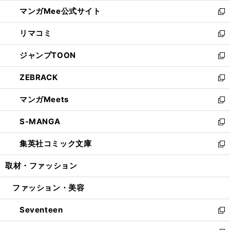
開
ン
ウ
し
マンガMee公式サイト
く
ド
ィ
い
新
ウ
ン
ウ
し
リマコミ
で
ド
ィ
い
新
開
ウ
ン
ウ
し
ジャンプTOON
く
で
ド
ィ
い
新
開
ウ
ン
ウ
し
ZEBRACK
く
で
ド
ィ
い
新
開
ウ
ン
ウ
し
マンガMeets
く
で
ド
ィ
い
新
開
ウ
ン
ウ
し
S-MANGA
く
で
ド
ィ
い
新
開
ウ
ン
ウ
し
集英社コミック文庫
く
で
ド
ィ
い
新
開
ウ
ン
ウ
し
取材・ファッション
く
で
ド
ィ
い
開
ウ
ン
ウ
ファッション・美容
く
で
ド
ィ
開
ウ
ン
Seventeen
く
で
ド
新
開
ウ
し