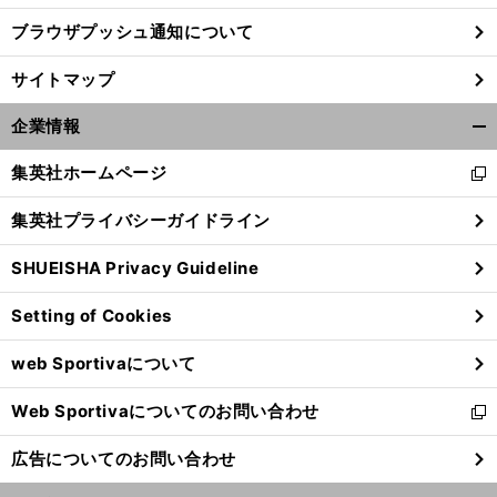
ブラウザプッシュ通知について
。
、
前
へ
サイトマップ
企業情報
開
く/
集英社ホームページ
新
閉
し
じ
集英社プライバシーガイドライン
い
る
ウ
SHUEISHA Privacy Guideline
ィ
ン
Setting of Cookies
ド
ウ
web Sportivaについて
で
開
Web Sportivaについてのお問い合わせ
く
新
し
広告についてのお問い合わせ
い
ウ