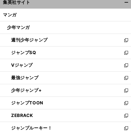
集英社サイト
ィ
開
ン
く/
マンガ
ド
閉
ウ
じ
少年マンガ
で
る
開
週刊少年ジャンプ
く
新
し
ジャンプSQ
い
新
ウ
し
Vジャンプ
ィ
い
新
ン
ウ
し
最強ジャンプ
ド
ィ
い
新
ウ
ン
ウ
し
少年ジャンプ+
で
ド
ィ
い
新
開
ウ
ン
ウ
し
ジャンプTOON
く
で
ド
ィ
い
新
開
ウ
ン
ウ
し
ZEBRACK
く
で
ド
ィ
い
新
開
ウ
ン
ウ
し
ジャンプルーキー！
く
で
ド
ィ
い
新