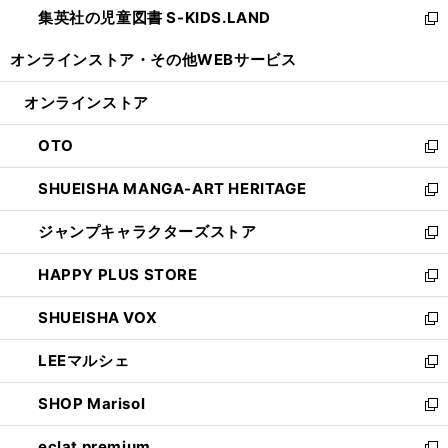
し
集英社の児童図書 S-KIDS.LAND
く
で
ド
い
新
開
ウ
ウ
し
オンラインストア・
その他WEBサービス
く
で
ィ
い
開
ン
ウ
オンラインストア
く
ド
ィ
ウ
ン
OTO
で
ド
新
開
ウ
し
SHUEISHA MANGA-ART HERITAGE
く
で
い
新
開
ウ
し
ジャンプキャラクターズストア
く
ィ
い
新
ン
ウ
し
HAPPY PLUS STORE
ド
ィ
い
新
ウ
ン
ウ
し
SHUEISHA VOX
で
ド
ィ
い
新
開
ウ
ン
ウ
し
LEEマルシェ
く
で
ド
ィ
い
新
開
ウ
ン
ウ
し
SHOP Marisol
く
で
ド
ィ
い
新
開
ウ
ン
ウ
し
eclat premium
く
で