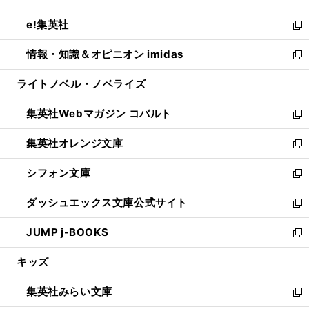
開
ウ
ン
ウ
し
e!集英社
く
で
ド
ィ
い
新
開
ウ
ン
ウ
し
情報・知識＆オピニオン imidas
く
で
ド
ィ
い
新
開
ウ
ン
ウ
し
ライトノベル・ノベライズ
く
で
ド
ィ
い
開
ウ
ン
ウ
集英社Webマガジン コバルト
く
で
ド
ィ
新
開
ウ
ン
し
集英社オレンジ文庫
く
で
ド
い
新
開
ウ
ウ
し
シフォン文庫
く
で
ィ
い
新
開
ン
ウ
し
ダッシュエックス文庫公式サイト
く
ド
ィ
い
新
ウ
ン
ウ
し
JUMP j-BOOKS
で
ド
ィ
い
新
開
ウ
ン
ウ
し
キッズ
く
で
ド
ィ
い
開
ウ
ン
ウ
集英社みらい文庫
く
で
ド
ィ
新
開
ウ
ン