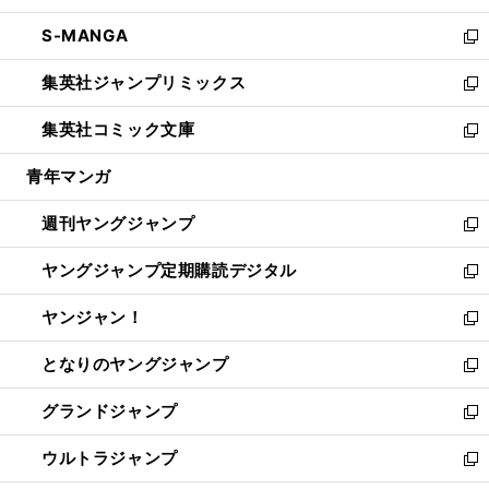
開
ウ
ン
ウ
し
S-MANGA
く
で
ド
ィ
い
新
開
ウ
ン
ウ
し
集英社ジャンプリミックス
く
で
ド
ィ
い
新
開
ウ
ン
ウ
し
集英社コミック文庫
く
で
ド
ィ
い
新
開
ウ
ン
ウ
し
青年マンガ
く
で
ド
ィ
い
開
ウ
ン
ウ
週刊ヤングジャンプ
く
で
ド
ィ
新
開
ウ
ン
し
ヤングジャンプ定期購読デジタル
く
で
ド
い
新
開
ウ
ウ
し
ヤンジャン！
く
で
ィ
い
新
開
ン
ウ
し
となりのヤングジャンプ
く
ド
ィ
い
新
ウ
ン
ウ
し
グランドジャンプ
で
ド
ィ
い
新
開
ウ
ン
ウ
し
ウルトラジャンプ
く
で
ド
ィ
い
新
開
ウ
ン
ウ
し