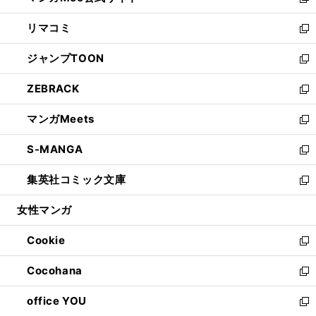
い
新
ウ
ン
ウ
し
リマコミ
で
ド
ィ
い
新
開
ウ
ン
ウ
し
ジャンプTOON
く
で
ド
ィ
い
新
開
ウ
ン
ウ
し
ZEBRACK
く
で
ド
ィ
い
新
開
ウ
ン
ウ
し
マンガMeets
く
で
ド
ィ
い
新
開
ウ
ン
ウ
し
S-MANGA
く
で
ド
ィ
い
新
開
ウ
ン
ウ
し
集英社コミック文庫
く
で
ド
ィ
い
新
開
ウ
ン
ウ
し
女性マンガ
く
で
ド
ィ
い
開
ウ
ン
ウ
Cookie
く
で
ド
ィ
新
開
ウ
ン
し
Cocohana
く
で
ド
い
新
開
ウ
ウ
し
office YOU
く
で
ィ
い
新