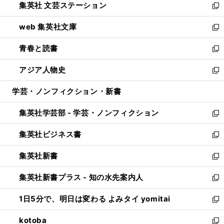
集英社 文芸ステーション
く
ィ
い
新
ン
ウ
し
web 集英社文庫
ド
ィ
い
新
ウ
ン
ウ
し
青春と読書
で
ド
ィ
い
新
開
ウ
ン
ウ
し
アジア人物史
く
で
ド
ィ
い
新
開
ウ
ン
ウ
し
学芸・ノンフィクション・新書
く
で
ド
ィ
い
開
ウ
ン
ウ
集英社学芸部 - 学芸・ノンフィクション
く
で
ド
ィ
新
開
ウ
ン
し
集英社ビジネス書
く
で
ド
い
新
開
ウ
ウ
し
集英社新書
く
で
ィ
い
新
開
ン
ウ
し
集英社新書プラス - 知の水先案内人
く
ド
ィ
い
新
ウ
ン
ウ
し
1日5分で、明日は変わる よみタイ yomitai
で
ド
ィ
い
新
開
ウ
ン
ウ
し
kotoba
く
で
ド
ィ
い
新