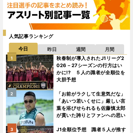
人気記事ランキング
今日
昨日
週間
月間
秋春制が導入されたJ1リーグ2
1
026－27シーズンの行方はい
かに!? ５人の識者が全順位を
大胆予想
「お前がラクして生意気だな」
2
「あいつ若いくせに」厳しい言
葉を浴びせられるも佐藤慎太郎
が貫いた誇りとファンへの思い
J1全順位予想 識者５人が推す
3