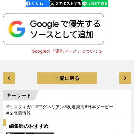
いいね
Xでポストする
LINEで送る
line
faceboo
x
k
Googleの「優先ソース」について
一覧に戻る
キーワード
#ミスフィガロ
#ワグネリアン
#友道康夫
#日本ダービー
#２歳馬情報
編集部のおすすめ