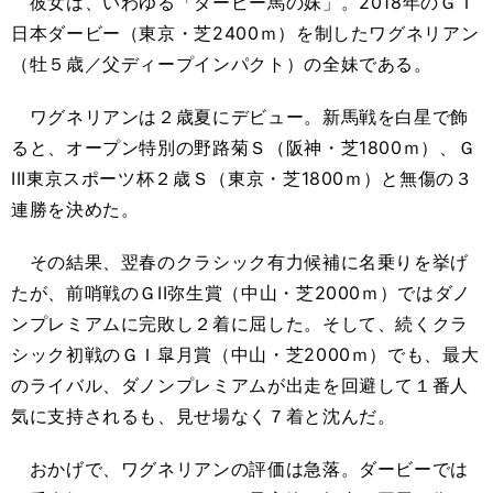
彼女は、いわゆる「ダービー馬の妹」。2018年のＧＩ
日本ダービー（東京・芝2400ｍ）を制したワグネリアン
（牡５歳／父ディープインパクト）の全妹である。
ワグネリアンは２歳夏にデビュー。新馬戦を白星で飾
ると、オープン特別の野路菊Ｓ（阪神・芝1800ｍ）、Ｇ
III東京スポーツ杯２歳Ｓ（東京・芝1800ｍ）と無傷の３
連勝を決めた。
その結果、翌春のクラシック有力候補に名乗りを挙げ
たが、前哨戦のＧII弥生賞（中山・芝2000ｍ）ではダノ
ンプレミアムに完敗し２着に屈した。そして、続くクラ
シック初戦のＧＩ皐月賞（中山・芝2000ｍ）でも、最大
のライバル、ダノンプレミアムが出走を回避して１番人
気に支持されるも、見せ場なく７着と沈んだ。
おかげで、ワグネリアンの評価は急落。ダービーでは