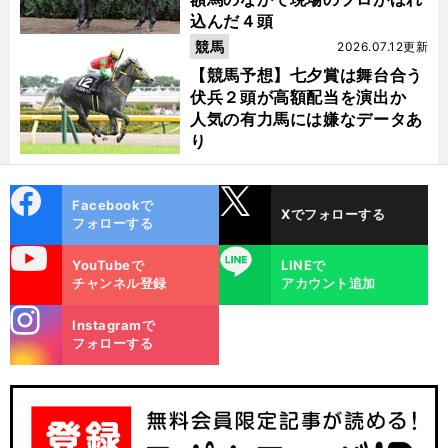
込んだ４頭
競馬
2026.07.12更新
【競馬予想】七夕賞は舞台合う
伏兵２頭が高額配当を演出か
人気の有力馬には嫌なデータあ
り
cebo
X
Facebookで
Xでフォローする
ok
フォローする
uTube
LINE
YouTubeで
LINEで
チャンネル登録
アカウント追加
stagra
Instagramで
m
フォローする