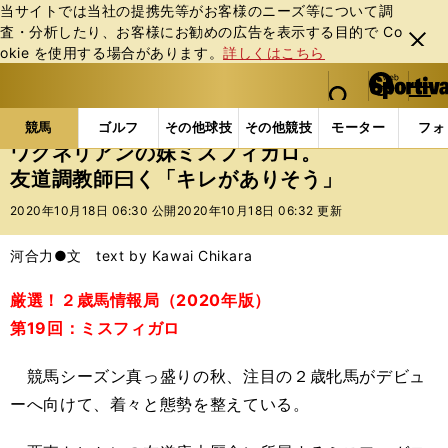
当サイトでは当社の提携先等がお客様のニーズ等について調
査・分析したり、お客様にお勧めの広告を表⽰する⽬的で Co
閉じ
okie を使⽤する場合があります。
詳しくはこちら
る
マイペ
web Sportiva (webスポルティーバ)
検索
メニュ
we
ー
競馬の記事一覧
競馬
ワグネリアンの妹ミスフィガ
b
ジ
競馬
ゴルフ
その他球技
その他競技
モーター
フォ
ス
ワグネリアンの妹ミスフィガロ。
ポ
友道調教師曰く「キレがありそう」
ル
テ
2020年10月18日 06:30 公開
2020年10月18日 06:32 更新
ィ
ー
河合力●文 text by Kawai Chikara
バ
厳選！２歳馬情報局（2020年版）
第19回：ミスフィガロ
競馬シーズン真っ盛りの秋、注目の２歳牝馬がデビュ
ーへ向けて、着々と態勢を整えている。