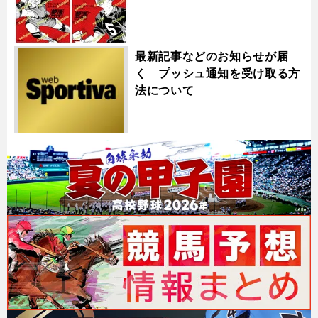
最新記事などのお知らせが届
く プッシュ通知を受け取る方
法について