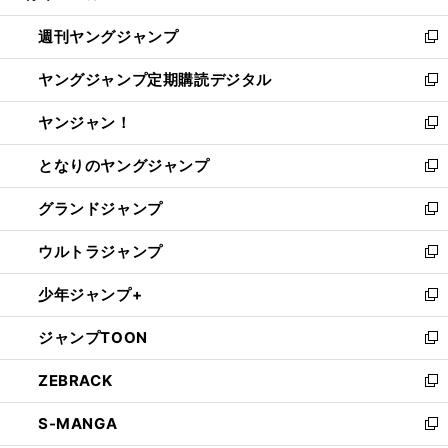
開
ウ
ン
ウ
週刊ヤングジャンプ
く
で
ド
ィ
新
開
ウ
ン
し
ヤングジャンプ定期購読デジタル
く
で
ド
い
新
開
ウ
ウ
し
ヤンジャン！
く
で
ィ
い
新
開
ン
ウ
し
となりのヤングジャンプ
く
ド
ィ
い
新
ウ
ン
ウ
し
グランドジャンプ
で
ド
ィ
い
新
開
ウ
ン
ウ
し
ウルトラジャンプ
く
で
ド
ィ
い
新
開
ウ
ン
ウ
し
少年ジャンプ+
く
で
ド
ィ
い
新
開
ウ
ン
ウ
し
ジャンプTOON
く
で
ド
ィ
い
新
開
ウ
ン
ウ
し
ZEBRACK
く
で
ド
ィ
い
新
開
ウ
ン
ウ
し
S-MANGA
く
で
ド
ィ
い
新
開
ウ
ン
ウ