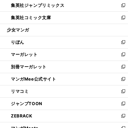
し
集英社ジャンプリミックス
く
で
ド
ィ
い
新
開
ウ
ン
ウ
し
集英社コミック文庫
く
で
ド
ィ
い
新
開
ウ
ン
ウ
し
少女マンガ
く
で
ド
ィ
い
開
ウ
ン
ウ
りぼん
く
で
ド
ィ
新
開
ウ
ン
し
マーガレット
く
で
ド
い
新
開
ウ
ウ
し
別冊マーガレット
く
で
ィ
い
新
開
ン
ウ
し
マンガMee公式サイト
く
ド
ィ
い
新
ウ
ン
ウ
し
リマコミ
で
ド
ィ
い
新
開
ウ
ン
ウ
し
ジャンプTOON
く
で
ド
ィ
い
新
開
ウ
ン
ウ
し
ZEBRACK
く
で
ド
ィ
い
新
開
ウ
ン
ウ
し
く