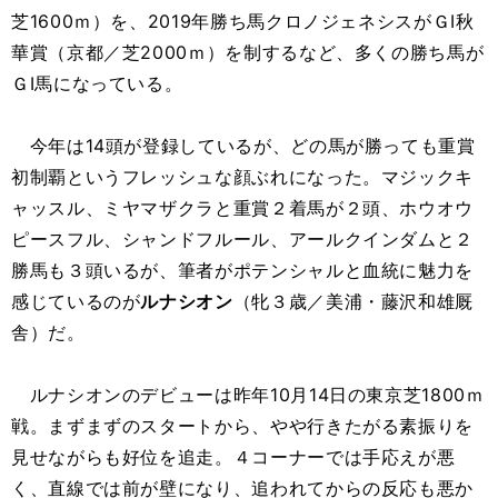
芝1600ｍ）を、2019年勝ち馬クロノジェネシスがＧⅠ秋
華賞（京都／芝2000ｍ）を制するなど、多くの勝ち馬が
ＧⅠ馬になっている。
今年は14頭が登録しているが、どの馬が勝っても重賞
初制覇というフレッシュな顔ぶれになった。マジックキ
ャッスル、ミヤマザクラと重賞２着馬が２頭、ホウオウ
ピースフル、シャンドフルール、アールクインダムと２
勝馬も３頭いるが、筆者がポテンシャルと血統に魅力を
感じているのが
ルナシオン
（牝３歳／美浦・藤沢和雄厩
舎）だ。
ルナシオンのデビューは昨年10月14日の東京芝1800ｍ
戦。まずまずのスタートから、やや行きたがる素振りを
見せながらも好位を追走。４コーナーでは手応えが悪
く、直線では前が壁になり、追われてからの反応も悪か