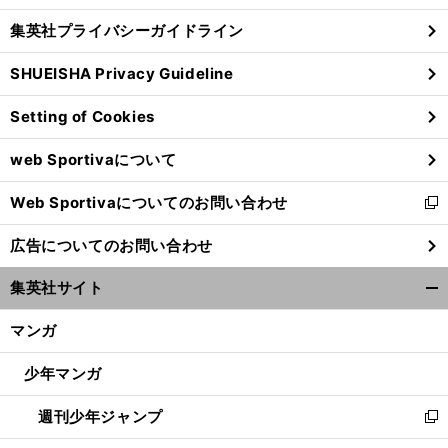
し
じ
集英社プライバシーガイドライン
い
る
ウ
SHUEISHA Privacy Guideline
ィ
ン
Setting of Cookies
ド
ウ
web Sportivaについて
で
開
Web Sportivaについてのお問い合わせ
く
新
し
広告についてのお問い合わせ
い
ウ
集英社サイト
ィ
開
ン
く/
マンガ
ド
閉
ウ
じ
少年マンガ
で
る
開
週刊少年ジャンプ
く
新
し