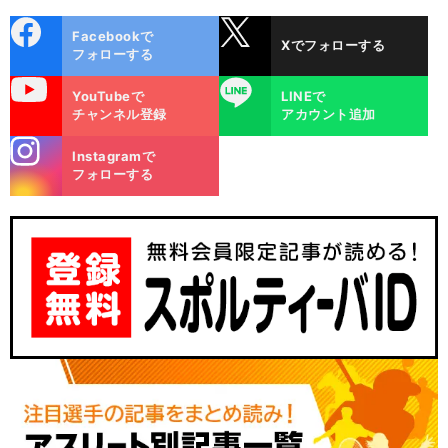
cebo
X
Facebookで
Xでフォローする
ok
フォローする
uTube
LINE
YouTubeで
LINEで
チャンネル登録
アカウント追加
stagra
Instagramで
m
フォローする