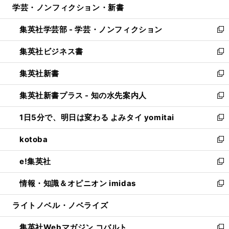
学芸・ノンフィクション・新書
く
で
ド
ィ
い
開
ウ
ン
ウ
集英社学芸部 - 学芸・ノンフィクション
く
で
ド
ィ
新
開
ウ
ン
し
集英社ビジネス書
く
で
ド
い
新
開
ウ
ウ
し
集英社新書
く
で
ィ
い
新
開
ン
ウ
し
集英社新書プラス - 知の水先案内人
く
ド
ィ
い
新
ウ
ン
ウ
し
1日5分で、明日は変わる よみタイ yomitai
で
ド
ィ
い
新
開
ウ
ン
ウ
し
kotoba
く
で
ド
ィ
い
新
開
ウ
ン
ウ
し
e!集英社
く
で
ド
ィ
い
新
開
ウ
ン
ウ
し
情報・知識＆オピニオン imidas
く
で
ド
ィ
い
新
開
ウ
ン
ウ
し
ライトノベル・ノベライズ
く
で
ド
ィ
い
開
ウ
ン
ウ
集英社Webマガジン コバルト
く
で
ド
ィ