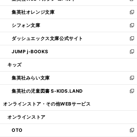
新
開
ウ
ン
し
集英社オレンジ文庫
く
で
ド
い
新
開
ウ
ウ
し
シフォン文庫
く
で
ィ
い
新
開
ン
ウ
し
ダッシュエックス文庫公式サイト
く
ド
ィ
い
新
ウ
ン
ウ
し
JUMP j-BOOKS
で
ド
ィ
い
新
開
ウ
ン
ウ
し
キッズ
く
で
ド
ィ
い
開
ウ
ン
ウ
集英社みらい文庫
く
で
ド
ィ
新
開
ウ
ン
し
集英社の児童図書 S-KIDS.LAND
く
で
ド
い
新
開
ウ
ウ
し
オンラインストア・
その他WEBサービス
く
で
ィ
い
開
ン
ウ
オンラインストア
く
ド
ィ
ウ
ン
OTO
で
ド
新
開