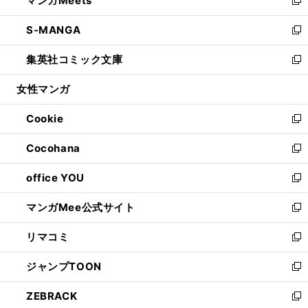
マンガMeets
で
ド
ィ
い
新
開
ウ
ン
ウ
し
S-MANGA
く
で
ド
ィ
い
新
開
ウ
ン
ウ
し
集英社コミック文庫
く
で
ド
ィ
い
新
開
ウ
ン
ウ
し
女性マンガ
く
で
ド
ィ
い
開
ウ
ン
ウ
Cookie
く
で
ド
ィ
新
開
ウ
ン
し
Cocohana
く
で
ド
い
新
開
ウ
ウ
し
office YOU
く
で
ィ
い
新
開
ン
ウ
し
マンガMee公式サイト
く
ド
ィ
い
新
ウ
ン
ウ
し
リマコミ
で
ド
ィ
い
新
開
ウ
ン
ウ
し
ジャンプTOON
く
で
ド
ィ
い
新
開
ウ
ン
ウ
し
ZEBRACK
く
で
ド
ィ
い
新