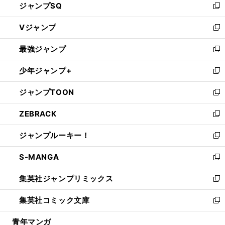
ジャンプSQ
い
新
ウ
し
Vジャンプ
ィ
い
新
ン
ウ
し
最強ジャンプ
ド
ィ
い
新
ウ
ン
ウ
し
少年ジャンプ+
で
ド
ィ
い
新
開
ウ
ン
ウ
し
ジャンプTOON
く
で
ド
ィ
い
新
開
ウ
ン
ウ
し
ZEBRACK
く
で
ド
ィ
い
新
開
ウ
ン
ウ
し
ジャンプルーキー！
く
で
ド
ィ
い
新
開
ウ
ン
ウ
し
S-MANGA
く
で
ド
ィ
い
新
開
ウ
ン
ウ
し
集英社ジャンプリミックス
く
で
ド
ィ
い
新
開
ウ
ン
ウ
し
集英社コミック文庫
く
で
ド
ィ
い
新
開
ウ
ン
ウ
し
青年マンガ
く
で
ド
ィ
い