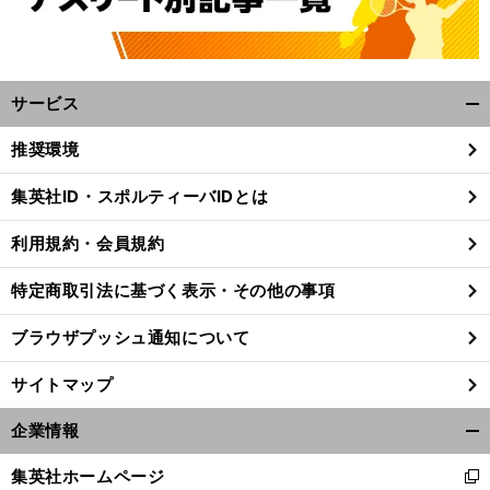
サービス
開
く/
推奨環境
閉
じ
集英社ID・スポルティーバIDとは
る
利用規約・会員規約
特定商取引法に基づく表示・その他の事項
ブラウザプッシュ通知について
サイトマップ
企業情報
開
。
前
く/
へ
集英社ホームページ
新
閉