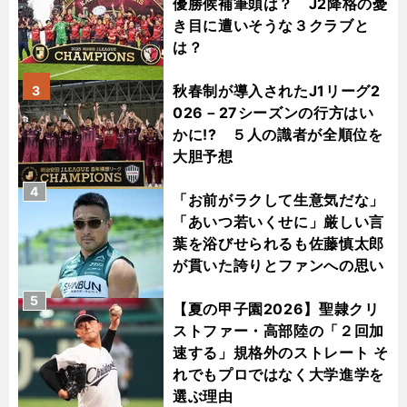
優勝候補筆頭は？ J2降格の憂
き目に遭いそうな３クラブと
は？
秋春制が導入されたJ1リーグ2
3
026－27シーズンの行方はい
かに!? ５人の識者が全順位を
大胆予想
4
「お前がラクして生意気だな」
「あいつ若いくせに」厳しい言
葉を浴びせられるも佐藤慎太郎
が貫いた誇りとファンへの思い
5
【夏の甲子園2026】聖隷クリ
ストファー・高部陸の「２回加
速する」規格外のストレート そ
れでもプロではなく大学進学を
選ぶ理由