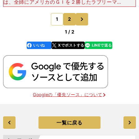
は、全姉にアメリカのＧＩを２勝したラブリーマリ
アがいる超良血。そして、この若駒の調教に乗った
モレイラ騎手が、かなりの高評価を口にしたという
次
1
2
のページへ
のだ。関西競馬専
1 / 2
いいね
Xでポストする
LINEで送る
line
faceboo
x
k
Googleの「優先ソース」について
一覧に戻る