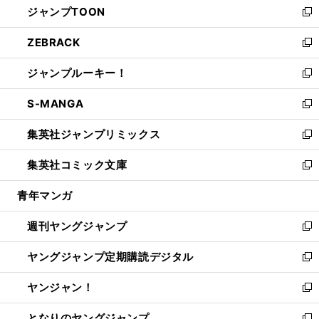
ジャンプTOON
く
で
ド
ィ
い
新
開
ウ
ン
ウ
し
ZEBRACK
く
で
ド
ィ
い
新
開
ウ
ン
ウ
し
ジャンプルーキー！
く
で
ド
ィ
い
新
開
ウ
ン
ウ
し
S-MANGA
く
で
ド
ィ
い
新
開
ウ
ン
ウ
し
集英社ジャンプリミックス
く
で
ド
ィ
い
新
開
ウ
ン
ウ
し
集英社コミック文庫
く
で
ド
ィ
い
新
開
ウ
ン
ウ
し
青年マンガ
く
で
ド
ィ
い
開
ウ
ン
ウ
週刊ヤングジャンプ
く
で
ド
ィ
新
開
ウ
ン
し
ヤングジャンプ定期購読デジタル
く
で
ド
い
新
開
ウ
ウ
し
ヤンジャン！
く
で
ィ
い
新
開
ン
ウ
し
となりのヤングジャンプ
く
ド