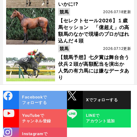
いかに!?
競馬
2026.07.18更新
【セレクトセール2026】１歳
馬セッション 「億超え」の高
額馬のなかで現場のプロがほれ
込んだ４頭
競馬
2026.07.12更新
【競馬予想】七夕賞は舞台合う
伏兵２頭が高額配当を演出か
人気の有力馬には嫌なデータあ
り
cebo
X
Facebookで
Xでフォローする
ok
フォローする
uTube
LINE
YouTubeで
LINEで
チャンネル登録
アカウント追加
stagra
Instagramで