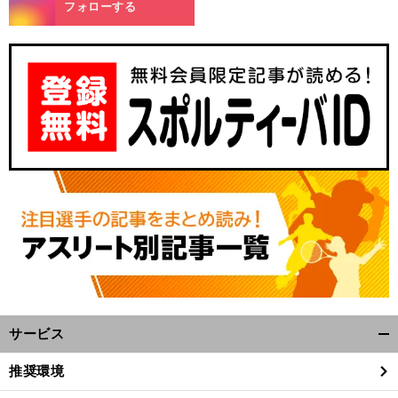
m
フォローする
サービス
開
く/
推奨環境
閉