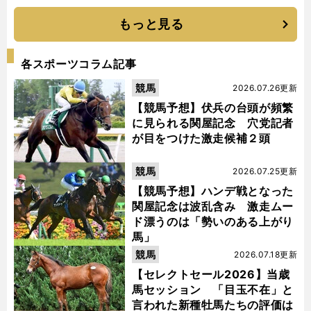
もっと見る
各スポーツコラム記事
競馬
2026.07.26更新
【競馬予想】伏兵の台頭が頻繁
に見られる関屋記念 穴党記者
が目をつけた激走候補２頭
競馬
2026.07.25更新
【競馬予想】ハンデ戦となった
関屋記念は波乱含み 激走ムー
ド漂うのは「勢いのある上がり
馬」
競馬
2026.07.18更新
【セレクトセール2026】当歳
馬セッション 「目玉不在」と
言われた新種牡馬たちの評価は