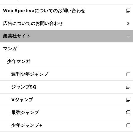
開
Web Sportivaについてのお問い合わせ
く
新
し
広告についてのお問い合わせ
い
ウ
集英社サイト
ィ
開
ン
く/
マンガ
ド
閉
ウ
じ
少年マンガ
で
る
開
週刊少年ジャンプ
く
新
し
ジャンプSQ
い
新
ウ
し
Vジャンプ
ィ
い
新
ン
ウ
し
最強ジャンプ
ド
ィ
い
新
ウ
ン
ウ
し
少年ジャンプ+
で
ド
ィ
い
新
開
ウ
ン
ウ
し