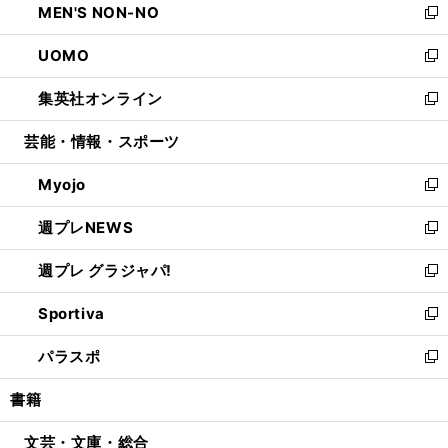
MEN'S NON-NO
く
で
ド
ィ
い
新
開
ウ
ン
ウ
し
UOMO
く
で
ド
ィ
い
新
開
ウ
ン
ウ
し
集英社オンライン
く
で
ド
ィ
い
新
開
ウ
ン
ウ
し
芸能・情報・スポーツ
く
で
ド
ィ
い
開
ウ
ン
ウ
Myojo
く
で
ド
ィ
新
開
ウ
ン
し
週プレNEWS
く
で
ド
い
新
開
ウ
ウ
し
週プレ グラジャパ!
く
で
ィ
い
新
開
ン
ウ
し
Sportiva
く
ド
ィ
い
新
ウ
ン
ウ
し
パラスポ
で
ド
ィ
い
新
開
ウ
ン
ウ
し
書籍
く
で
ド
ィ
い
開
ウ
ン
ウ
文芸・文庫・総合
く
で
ド
ィ