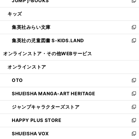
JUMP j-BOOKS
で
ド
ィ
い
新
開
ウ
ン
ウ
し
キッズ
く
で
ド
ィ
い
開
ウ
ン
ウ
集英社みらい文庫
く
で
ド
ィ
新
開
ウ
ン
し
集英社の児童図書 S-KIDS.LAND
く
で
ド
い
新
開
ウ
ウ
し
オンラインストア・
その他WEBサービス
く
で
ィ
い
開
ン
ウ
オンラインストア
く
ド
ィ
ウ
ン
OTO
で
ド
新
開
ウ
し
SHUEISHA MANGA-ART HERITAGE
く
で
い
新
開
ウ
し
ジャンプキャラクターズストア
く
ィ
い
新
ン
ウ
し
HAPPY PLUS STORE
ド
ィ
い
新
ウ
ン
ウ
し
SHUEISHA VOX
で
ド
ィ
い
新