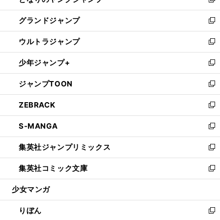
ィ
い
新
ウ
ン
ウ
し
グランドジャンプ
で
ド
ィ
い
新
開
ウ
ン
ウ
し
ウルトラジャンプ
く
で
ド
ィ
い
新
開
ウ
ン
ウ
し
少年ジャンプ+
く
で
ド
ィ
い
新
開
ウ
ン
ウ
し
ジャンプTOON
く
で
ド
ィ
い
新
開
ウ
ン
ウ
し
ZEBRACK
く
で
ド
ィ
い
新
開
ウ
ン
ウ
し
S-MANGA
く
で
ド
ィ
い
新
開
ウ
ン
ウ
し
集英社ジャンプリミックス
く
で
ド
ィ
い
新
開
ウ
ン
ウ
し
集英社コミック文庫
く
で
ド
ィ
い
新
開
ウ
ン
ウ
し
少女マンガ
く
で
ド
ィ
い
開
ウ
ン
ウ
りぼん
く
で
ド
ィ
新