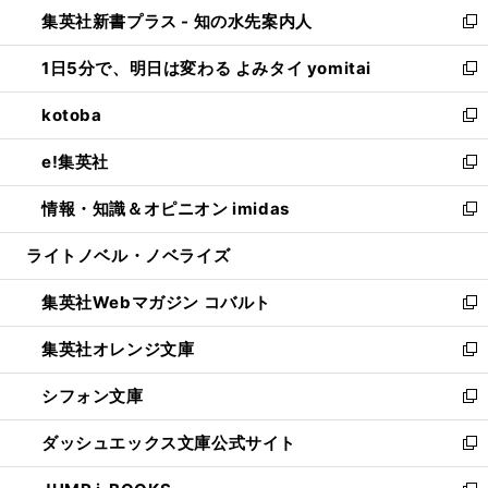
ウ
し
集英社新書プラス - 知の水先案内人
く
ド
ィ
い
新
ウ
ン
ウ
し
1日5分で、明日は変わる よみタイ yomitai
で
ド
ィ
い
新
開
ウ
ン
ウ
し
kotoba
く
で
ド
ィ
い
新
開
ウ
ン
ウ
し
e!集英社
く
で
ド
ィ
い
新
開
ウ
ン
ウ
し
情報・知識＆オピニオン imidas
く
で
ド
ィ
い
新
開
ウ
ン
ウ
し
ライトノベル・ノベライズ
く
で
ド
ィ
い
開
ウ
ン
ウ
集英社Webマガジン コバルト
く
で
ド
ィ
新
開
ウ
ン
し
集英社オレンジ文庫
く
で
ド
い
新
開
ウ
ウ
し
シフォン文庫
く
で
ィ
い
新
開
ン
ウ
し
ダッシュエックス文庫公式サイト
く
ド
ィ
い
新
ウ
ン
ウ
し