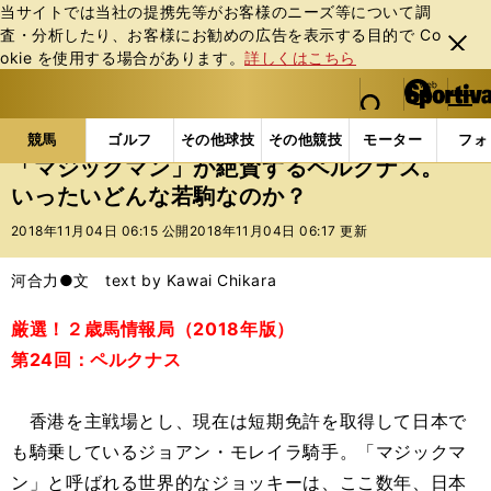
当サイトでは当社の提携先等がお客様のニーズ等について調
査・分析したり、お客様にお勧めの広告を表⽰する⽬的で Co
閉じ
okie を使⽤する場合があります。
詳しくはこちら
る
マイペ
web Sportiva (webスポルティーバ)
検索
メニュ
we
ー
競馬の記事一覧
競馬
「マジックマン」が絶賛する
b
ジ
競馬
ゴルフ
その他球技
その他競技
モーター
フォ
ス
「マジックマン」が絶賛するペルクナス。
ポ
いったいどんな若駒なのか？
ル
テ
2018年11月04日 06:15 公開
2018年11月04日 06:17 更新
ィ
ー
河合力●文 text by Kawai Chikara
バ
厳選！２歳馬情報局（2018年版）
第24回：ペルクナス
香港を主戦場とし、現在は短期免許を取得して日本で
も騎乗しているジョアン・モレイラ騎手。「マジックマ
ン」と呼ばれる世界的なジョッキーは、ここ数年、日本