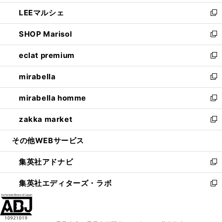
開
ウ
ン
ウ
し
LEEマルシェ
く
で
ド
ィ
い
新
開
ウ
ン
ウ
し
SHOP Marisol
く
で
ド
ィ
い
新
開
ウ
ン
ウ
し
eclat premium
く
で
ド
ィ
い
新
開
ウ
ン
ウ
し
mirabella
く
で
ド
ィ
い
新
開
ウ
ン
ウ
し
mirabella homme
く
で
ド
ィ
い
新
開
ウ
ン
ウ
し
zakka market
く
で
ド
ィ
い
新
開
ウ
ン
ウ
し
その他WEBサービス
く
で
ド
ィ
い
開
ウ
ン
ウ
集英社アドナビ
く
で
ド
ィ
新
開
ウ
ン
し
集英社エディターズ・ラボ
く
で
ド
い
新
開
ウ
ウ
し
く
で
ィ
い
開
ン
ウ