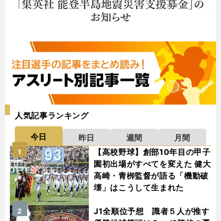
人気記事ランキング
今日
昨日
週間
月間
【高校野球】創部10年目の甲子
1
園初出場がすべてを変えた 健大
高崎・青栁監督が語る「機動破
壊」はこうして生まれた
J1全順位予想 識者５人が推す
2