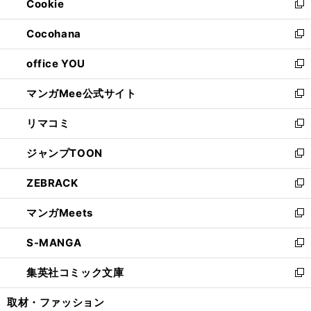
Cookie
く
で
ド
ィ
新
開
ウ
ン
し
Cocohana
く
で
ド
い
新
開
ウ
ウ
し
office YOU
く
で
ィ
い
新
開
ン
ウ
し
マンガMee公式サイト
く
ド
ィ
い
新
ウ
ン
ウ
し
リマコミ
で
ド
ィ
い
新
開
ウ
ン
ウ
し
ジャンプTOON
く
で
ド
ィ
い
新
開
ウ
ン
ウ
し
ZEBRACK
く
で
ド
ィ
い
新
開
ウ
ン
ウ
し
マンガMeets
く
で
ド
ィ
い
新
開
ウ
ン
ウ
し
S-MANGA
く
で
ド
ィ
い
新
開
ウ
ン
ウ
し
集英社コミック文庫
く
で
ド
ィ
い
新
開
ウ
ン
ウ
し
取材・ファッション
く
で
ド
ィ
い