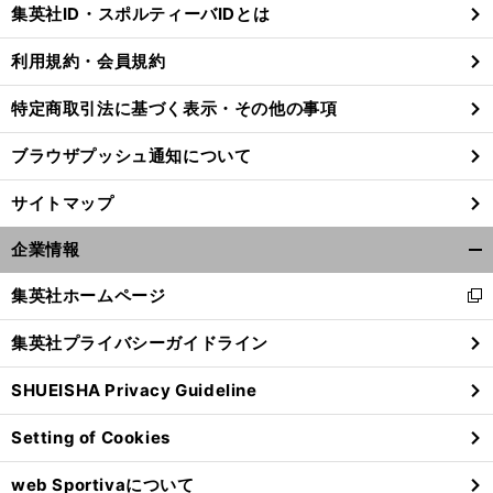
じ
集英社ID・スポルティーバIDとは
る
利用規約・会員規約
特定商取引法に基づく表示・その他の事項
ブラウザプッシュ通知について
サイトマップ
企業情報
開
く/
集英社ホームページ
新
閉
し
じ
集英社プライバシーガイドライン
い
る
。
前
ウ
へ
JBC
SHUEISHA Privacy Guideline
ィ
ン
Setting of Cookies
ド
ウ
web Sportivaについて
で