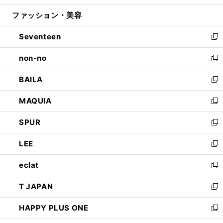
開
ウ
ン
ウ
ファッション・美容
く
で
ド
ィ
開
ウ
ン
Seventeen
く
で
ド
新
開
ウ
し
non-no
く
で
い
新
開
ウ
し
BAILA
く
ィ
い
新
ン
ウ
し
MAQUIA
ド
ィ
い
新
ウ
ン
ウ
し
SPUR
で
ド
ィ
い
新
開
ウ
ン
ウ
し
LEE
く
で
ド
ィ
い
新
開
ウ
ン
ウ
し
eclat
く
で
ド
ィ
い
新
開
ウ
ン
ウ
し
T JAPAN
く
で
ド
ィ
い
新
開
ウ
ン
ウ
し
HAPPY PLUS ONE
く
で
ド
ィ
い
新
開
ウ
ン
ウ
し