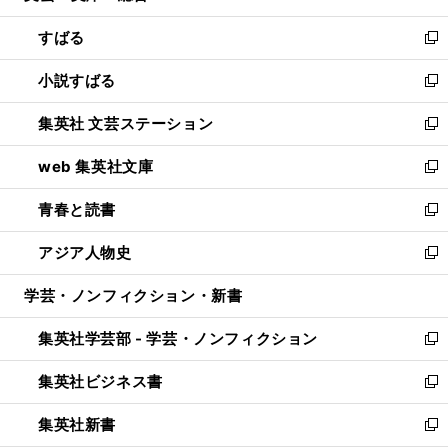
開
ウ
ン
すばる
く
で
ド
新
開
ウ
し
小説すばる
く
で
い
新
開
ウ
し
集英社 文芸ステーション
く
ィ
い
新
ン
ウ
し
web 集英社文庫
ド
ィ
い
新
ウ
ン
ウ
し
青春と読書
で
ド
ィ
い
新
開
ウ
ン
ウ
し
アジア人物史
く
で
ド
ィ
い
新
開
ウ
ン
ウ
し
学芸・ノンフィクション・新書
く
で
ド
ィ
い
開
ウ
ン
ウ
集英社学芸部 - 学芸・ノンフィクション
く
で
ド
ィ
新
開
ウ
ン
し
集英社ビジネス書
く
で
ド
い
新
開
ウ
ウ
し
集英社新書
く
で
ィ
い
新
開
ン