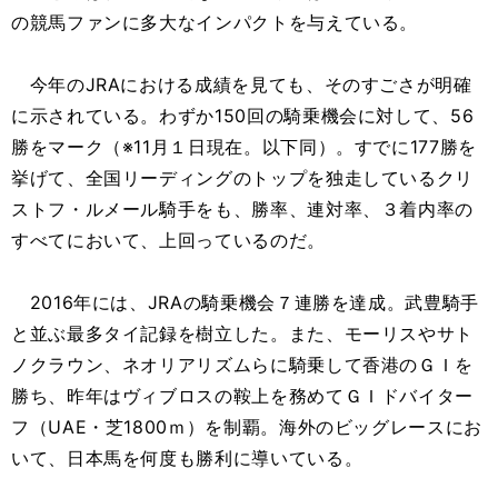
の競馬ファンに多大なインパクトを与えている。
今年のJRAにおける成績を見ても、そのすごさが明確
に示されている。わずか150回の騎乗機会に対して、56
勝をマーク（※11月１日現在。以下同）。すでに177勝を
挙げて、全国リーディングのトップを独走しているクリ
ストフ・ルメール騎手をも、勝率、連対率、３着内率の
すべてにおいて、上回っているのだ。
2016年には、JRAの騎乗機会７連勝を達成。武豊騎手
と並ぶ最多タイ記録を樹立した。また、モーリスやサト
ノクラウン、ネオリアリズムらに騎乗して香港のＧＩを
勝ち、昨年はヴィブロスの鞍上を務めてＧＩドバイター
フ（UAE・芝1800ｍ）を制覇。海外のビッグレースにお
いて、日本馬を何度も勝利に導いている。