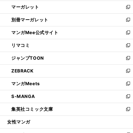
開
ウ
ン
し
マーガレット
く
で
ド
い
新
開
ウ
ウ
し
別冊マーガレット
く
で
ィ
い
新
開
ン
ウ
し
マンガMee公式サイト
く
ド
ィ
い
新
ウ
ン
ウ
し
リマコミ
で
ド
ィ
い
新
開
ウ
ン
ウ
し
ジャンプTOON
く
で
ド
ィ
い
新
開
ウ
ン
ウ
し
ZEBRACK
く
で
ド
ィ
い
新
開
ウ
ン
ウ
し
マンガMeets
く
で
ド
ィ
い
新
開
ウ
ン
ウ
し
S-MANGA
く
で
ド
ィ
い
新
開
ウ
ン
ウ
し
集英社コミック文庫
く
で
ド
ィ
い
新
開
ウ
ン
ウ
し
女性マンガ
く
で
ド
ィ
い
開
ウ
ン
ウ