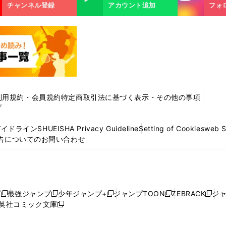
m
チャンネル登録
アカウント追加
フォ
利用規約・会員規約
特定商取引法に基づく表示・その他の事項
プ
ガイドライン
SHUEISHA Privacy Guideline
Setting of Cookies
web 
告についてのお問い合わせ
プ
最強ジャンプ
少年ジャンプ+
ジャンプTOON
ZEBRACK
ジ
新
新
新
新
新
英社コミック文庫
し
新
し
し
し
し
い
い
し
い
い
い