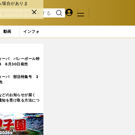
る場合がありま
マイペ
閉じ
検索
メニュ
ー
る
す
ジ
る
動画
インフォ
ィーバ バレーボール特
.4 6月30日発売
ィーバ 部活特集号 3
売
などのお知らせが届く
通知を受け取る方法につ