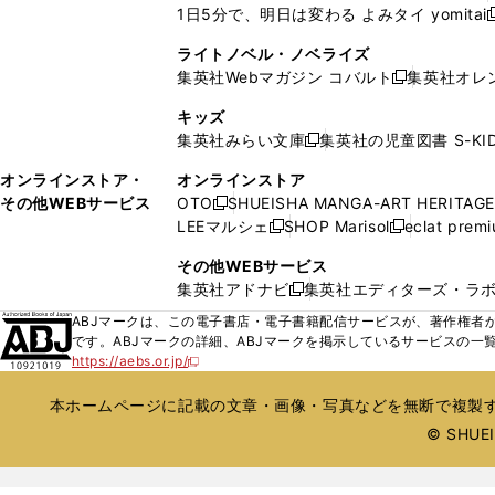
ウ
ウ
ド
ド
1日5分で、明日は変わる よみタイ yomitai
く
開
く
く
く
し
新
ィ
ィ
ウ
ウ
く
い
ン
ン
ライトノベル・ノベライズ
で
で
ウ
ド
ド
集英社Webマガジン コバルト
集英社オレ
開
開
新
ィ
ウ
ウ
く
く
し
ン
キッズ
で
で
い
ド
集英社みらい文庫
集英社の児童図書 S-KID
開
開
新
ウ
ウ
く
く
し
ィ
オンラインストア・
オンラインストア
で
い
ン
その他WEBサービス
OTO
SHUEISHA MANGA-ART HERITAGE
開
新
ウ
ド
LEEマルシェ
SHOP Marisol
eclat prem
く
し
新
新
ィ
ウ
い
し
し
ン
その他WEBサービス
で
ウ
い
い
ド
集英社アドナビ
集英社エディターズ・ラ
開
新
ィ
ウ
ウ
ウ
く
し
ABJマークは、この電子書店・電子書籍配信サービスが、著作権者か
ン
ィ
ィ
で
い
です。ABJマークの詳細、ABJマークを掲示しているサービスの一
ド
ン
ン
開
https://aebs.or.jp/
ウ
新
ウ
ド
ド
く
し
ィ
で
ウ
ウ
い
本ホームページに記載の文章・画像・写真などを無断で複製す
ン
開
で
で
ウ
ド
© SHUEIS
ィ
く
開
開
ン
ウ
く
く
ド
で
ウ