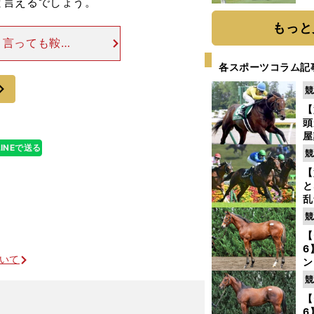
と言えるでしょう。
「
て
もっと
と言っても鞍上
と思います。名
各スポーツコラム記
上は、世界的な
次
競
【
頭
屋
LINEで送る
を
競
【
と
乱
う
競
が
【
6
ついて
ン
わ
競
評
【
6