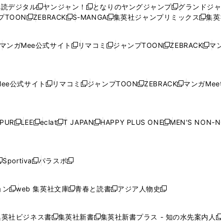
ウ
ウ
い
ウ
ウ
ウ
購読デジタル
ヤンジャン！
となりのヤングジャンプ
グランドジ
新
新
新
ィ
ィ
ウ
ィ
ィ
ィ
プTOON
ZEBRACK
S-MANGA
集英社ジャンプリミックス
集英
新
し
新
し
新
し
新
ン
ン
ィ
ン
ン
ン
し
い
し
い
し
い
し
ド
ド
ン
ド
ド
ド
い
ウ
い
ウ
い
ウ
い
ウ
ウ
ド
ウ
ウ
ウ
マンガMee公式サイト
リマコミ
ジャンプTOON
ZEBRACK
マン
新
新
新
新
ウ
ィ
ウ
ィ
ウ
ィ
ウ
で
で
ウ
で
で
で
し
し
し
し
し
ィ
ン
ィ
ン
ィ
ン
ィ
開
開
で
開
開
開
い
い
い
い
い
ン
ド
ン
ド
ン
ド
ン
く
く
開
く
く
く
ウ
ウ
ウ
ウ
ウ
ド
ウ
ド
ウ
ド
ウ
ド
ee公式サイト
リマコミ
ジャンプTOON
ZEBRACK
マンガMeet
く
新
新
新
新
ィ
ィ
ィ
ィ
ィ
ウ
で
ウ
で
ウ
で
ウ
し
し
し
し
ン
ン
ン
ン
ン
で
開
で
開
で
開
で
い
い
い
い
ド
ド
ド
ド
ド
開
く
開
く
開
く
開
ウ
ウ
ウ
ウ
ウ
ウ
ウ
ウ
ウ
PUR
LEE
eclat
T JAPAN
HAPPY PLUS ONE
MEN'S NON-
く
く
く
く
新
新
新
新
新
ィ
ィ
ィ
ィ
で
で
で
で
で
し
し
し
し
し
ン
ン
ン
ン
開
開
開
開
開
い
い
い
い
い
ド
ド
ド
ド
く
く
く
く
く
ウ
ウ
ウ
ウ
ウ
ウ
ウ
ウ
ウ
Sportiva
パラスポ
新
新
ィ
ィ
ィ
ィ
ィ
で
で
で
で
し
し
し
ン
ン
ン
ン
ン
開
開
開
開
い
い
い
ド
ド
ド
ド
ド
ョン
web 集英社文庫
青春と読書
アジア人物史
く
く
く
く
新
新
新
新
ウ
ウ
ウ
ウ
ウ
ウ
ウ
ウ
し
し
し
し
ィ
ィ
ィ
で
で
で
で
で
い
い
い
い
ン
ン
ン
集英社ビジネス書
集英社新書
集英社新書プラス - 知の水先案内人
開
開
開
開
開
新
新
新