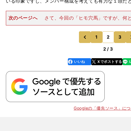
いる印象ですし、メンバー構成を考えても有力な１頭だ
次のページへ
さて、今回の「ヒモ穴馬」ですが、何
が魅力の、マウントロブソン（牡４歳）を取り上げたい
手モレイラ騎手騎乗で注目のマウントロブソン その鞍
名手のモレイラ騎手。おそ
1
2
3
のページへ
のページへ
前
2 / 3
いいね
Xでポストする
line
faceboo
x
k
Googleの「優先ソース」に