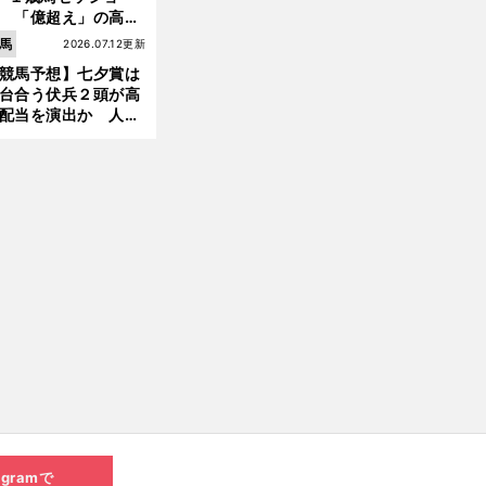
へ
 「億超え」の高額
のなかで現場のプロ
馬
2026.07.12更新
ほれ込んだ４頭
競馬予想】七夕賞は
台合う伏兵２頭が高
配当を演出か 人気
有力馬には嫌なデー
あり
agramで