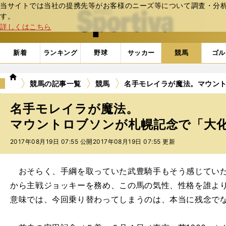
当サイトでは当社の提携先等がお客様のニーズ等について調査・分析し
web Sportiva (webスポルティーバ)
す。
詳しくはこちら
新着
ランキング
野球
サッカー
競馬
ゴル
we
競馬の記事一覧
競馬
名手モレイラが魔法。マウン
b
ス
名手モレイラが魔法。
ポ
ル
マウントロブソンが札幌記念で「大化け
テ
2017年08月19日 07:55 公開
2017年08月19日 07:55 更新
ィ
ー
バ
おそらく、手綱を取っていた武豊騎手もそう感じていた
から主戦ジョッキーを務め、この馬の気性、性格を誰よ
意味では、今回乗り替わってしまうのは、本当に残念で