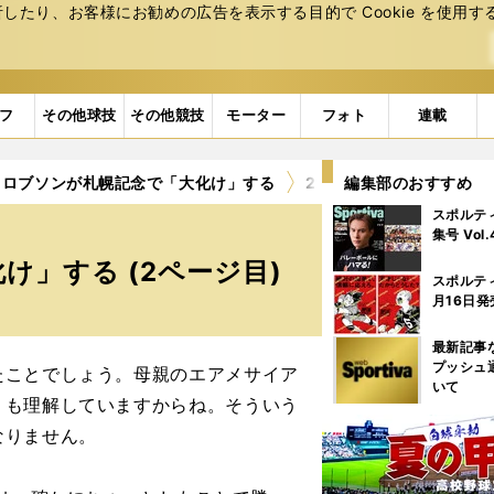
たり、お客様にお勧めの広告を表⽰する⽬的で Cookie を使⽤す
フ
その他球技
その他競技
モーター
フォト
連載
トロブソンが札幌記念で「大化け」する
2ページ目
編集部のおすすめ
スポルテ
集号 Vol
」する (2ページ目)
スポルテ
月16日発
最新記事
プッシュ
ことでしょう。母親のエアメサイア
いて
りも理解していますからね。そういう
なりません。