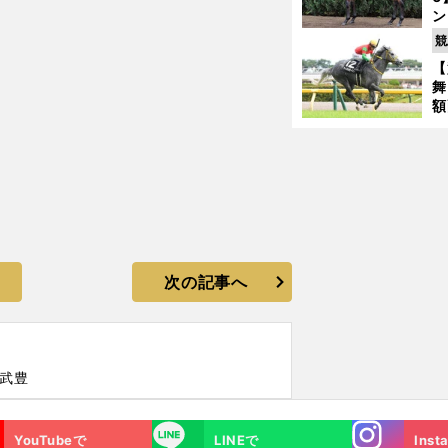
ン
馬
競
が
【
舞
額
の
タ
次の記事へ
#武豊
Instagra
LINE
YouTubeで
LINEで
Inst