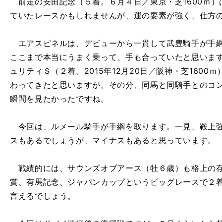
前走の安田記念（５着。６月４日／東京・芝1600ｍ）
ていたレースかもしれませんが、運の要素が強く、仕方
エアスピネルは、デビューから一貫して武豊騎手が手綱
ここまで本当にうまく乗って、手も合っていたと思いま
ュリティＳ（２着。2015年12月20日／阪神・芝160
わってきたと思いますが、その分、同馬と同騎手とのコ
瞬間を見たかったですね。
今回は、ルメール騎手が手綱を取ります。一見、鞍上強
スもあるでしょうが、マイナスもあると思っています。
戦績的には、サウンズオブアース（牡６歳）も格上の存
賞、有馬記念、ジャパンカップというビッグレースで２
言えるでしょう。