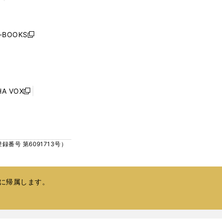
く
く
し
い
ウ
j-BOOKS
新
ィ
し
ン
い
ド
ウ
ウ
ィ
で
ン
HA VOX
開
新
ド
く
し
ウ
い
で
ウ
開
ィ
く
号 第6091713号）
ン
ド
ウ
で
に帰属します。
開
く