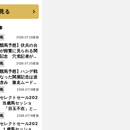
機動破壊」はこうし
生まれた
見る
事
馬
2026.07.26更新
競馬予想】伏兵の台
が頻繁に見られる関
記念 穴党記者が目
つけた激走候補２頭
馬
2026.07.25更新
競馬予想】ハンデ戦
なった関屋記念は波
含み 激走ムード漂
のは「勢いのある上
馬
2026.07.18更新
り馬」
セレクトセール202
】当歳馬セッショ
 「目玉不在」と言
れた新種牡馬たちの
馬
2026.07.18更新
価はいかに!?
セレクトセール202
前
】１歳馬セッショ