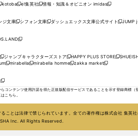
ウ
ウ
ウ
ウ
ド
ド
ド
kotoba
e!集英社
情報・知識＆オピニオン imidas
く
く
く
く
く
新
し
新
し
新
ィ
ィ
ィ
ィ
ウ
ウ
ウ
し
し
い
し
い
し
ン
ン
ン
ン
で
で
で
い
い
ウ
い
ウ
い
ド
ド
ド
ド
ンジ文庫
シフォン文庫
ダッシュエックス文庫公式サイト
JUMP 
開
開
開
新
新
新
ウ
ウ
ィ
ウ
ィ
ウ
ウ
ウ
ウ
ウ
く
く
く
し
し
し
ィ
ィ
ン
ィ
ン
ィ
で
で
で
で
い
い
い
ン
ン
ド
ン
ド
ン
S.LAND
開
開
開
開
新
ウ
ウ
ウ
ド
ド
ウ
ド
ウ
ド
く
く
く
く
し
ィ
ィ
ィ
ウ
ウ
で
ウ
で
ウ
い
ン
ン
ン
ジャンプキャラクターズストア
HAPPY PLUS STORE
SHUEIS
で
で
開
で
開
で
新
新
新
ウ
ド
ド
ド
ium
mirabella
mirabella homme
zakka market
開
開
く
開
く
開
し
新
新
新
し
新
し
ィ
ウ
ウ
ウ
く
く
く
く
い
し
し
い
し
し
い
ン
で
で
で
ウ
い
い
ウ
い
い
ウ
ド
ボ
開
開
開
新
ィ
ウ
ウ
ィ
ウ
ウ
ィ
ウ
く
く
く
し
らコンテンツ使用許諾を得た正規版配信サービスであることを示す登録商標（登録番
ン
ィ
ィ
ン
ィ
ィ
ン
で
い
覧はこちら。
ド
ン
ン
ド
ン
ン
ド
開
ウ
ウ
ド
ド
ウ
ド
ド
ウ
く
ィ
で
ウ
ウ
で
ウ
ウ
で
ることは法律で禁じられています。全ての著作権は株式会社 集英社
ン
開
で
で
開
で
で
開
ド
HA Inc. All Rights Reserved.
く
開
開
く
開
開
く
ウ
く
く
く
く
で