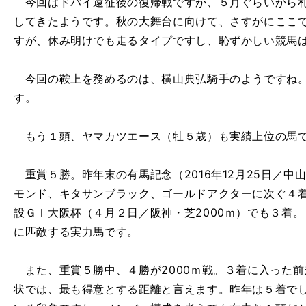
今回はドバイ遠征後の復帰戦ですが、５月ぐらいから札
してきたようです。秋の大舞台に向けて、さすがにここ
すが、休み明けでも走るタイプですし、恥ずかしい競馬
今回の鞍上を務めるのは、横山典弘騎手のようですね。
す。
もう１頭、ヤマカツエース（牡５歳）も実績上位の馬
重賞５勝。昨年末の有馬記念（2016年12月25日／中山
モンド、キタサンブラック、ゴールドアクターに次ぐ４
設ＧＩ大阪杯（４月２日／阪神・芝2000ｍ）でも３着
に匹敵する実力馬です。
また、重賞５勝中、４勝が2000ｍ戦。３着に入った前
状では、最も得意とする距離と言えます。昨年は５着で