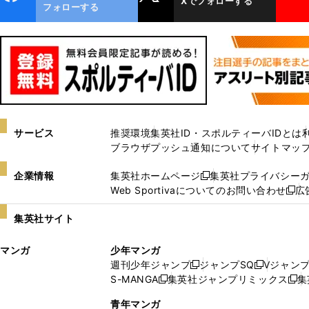
Xでフォローする
ok
フォローする
サービス
推奨環境
集英社ID・スポルティーバIDとは
ブラウザプッシュ通知について
サイトマッ
企業情報
集英社ホームページ
集英社プライバシー
新
Web Sportivaについてのお問い合わせ
広
し
新
い
し
集英社サイト
ウ
い
ィ
ウ
マンガ
少年マンガ
ン
ィ
週刊少年ジャンプ
ジャンプSQ
Vジャン
ド
ン
新
新
S-MANGA
集英社ジャンプリミックス
集
ウ
ド
新
し
し
新
で
ウ
し
い
い
し
青年マンガ
開
で