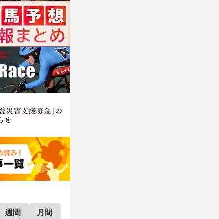
週間
月間