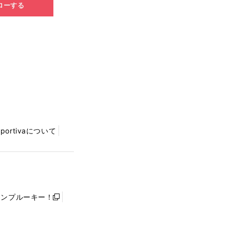
ローする
Sportivaについて
ャンプルーキー！
新
し
い