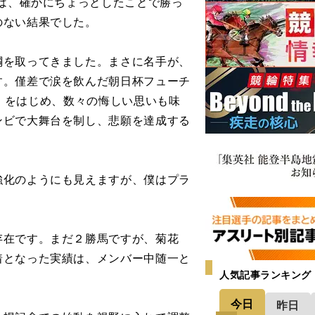
は、確かにちょっとしたことで勝っ
のない結果でした。
を取ってきました。まさに名手が、
す。僅差で涙を飲んだ朝日杯フューチ
0ｍ）をはじめ、数々の悔しい思いも味
ンビで大舞台を制し、悲願を達成する
化のようにも見えますが、僕はプラ
在です。まだ２勝馬ですが、菊花
着となった実績は、メンバー中随一と
人気記事ランキング
今日
昨日