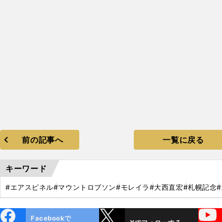
前の記事へ
一覧に戻る
キーワード
#エアスピネル
#マウントロブソン
#モレイラ
#大西直宏
#札幌記念
ebo
X
YouTube
Facebookで