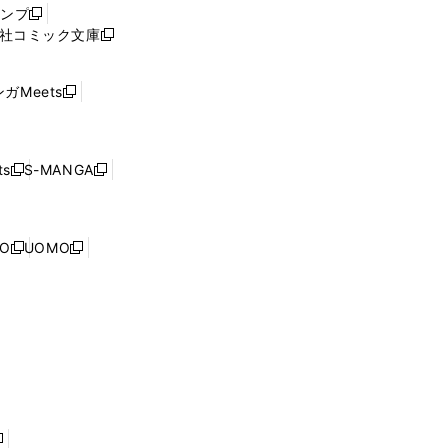
ウ
ャンプ
新
ィ
社コミック文庫
し
新
ン
い
し
ド
ウ
い
ウ
ガMeets
新
ィ
ウ
で
し
ン
ィ
開
い
ド
ン
く
ウ
ウ
ド
s
S-MANGA
新
新
ィ
で
ウ
し
し
ン
開
で
い
い
ド
く
開
ウ
ウ
ウ
NO
UOMO
く
新
新
ィ
ィ
で
し
し
ン
ン
開
い
い
ド
ド
く
ウ
ウ
ウ
ウ
ィ
ィ
で
で
ン
ン
開
開
ド
ド
く
く
ウ
ウ
で
で
開
開