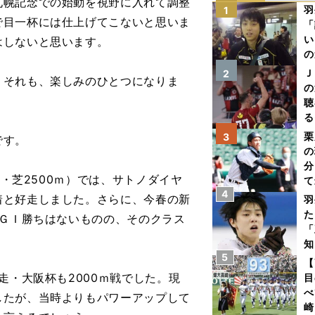
幌記念での始動を視野に入れて調整
羽
1
で目一杯には仕上げてこないと思いま
「
い
はしないと思います。
の
Ｊ
2
それも、楽しみのひとつになりま
の
聴
る
い
栗
3
です。
の
分
・芝2500ｍ）では、サトノダイヤ
て
4
球
着と好走しました。さらに、今春の新
羽
た
。ＧＩ勝ちはないものの、そのクラス
「
知
5
【
走・大阪杯も2000ｍ戦でした。現
目
べ
したが、当時よりもパワーアップして
崎