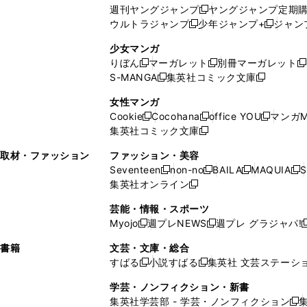
い
ウ
ウ
い
週刊ヤングジャンプ
ヤングジャンプ定期
新
く
開
ウ
ィ
ィ
ウ
ウルトラジャンプ
少年ジャンプ+
ジャン
新
し
新
く
ィ
ン
ン
ィ
し
い
し
ン
ド
ド
ン
少女マンガ
い
ウ
い
ド
ウ
ウ
ド
りぼん
マーガレット
別冊マーガレット
新
新
新
ウ
ィ
ウ
ウ
で
で
ウ
S-MANGA
集英社コミック文庫
し
新
し
新
ィ
ン
ィ
で
開
開
で
い
し
い
し
ン
ド
ン
女性マンガ
開
く
く
開
ウ
い
ウ
い
ド
ウ
ド
Cookie
Cocohana
office YOU
マンガM
く
く
新
新
新
ィ
ウ
ィ
ウ
ウ
で
ウ
集英社コミック文庫
し
新
し
し
ン
ィ
ン
ィ
で
開
で
い
し
い
い
ド
ン
ド
ン
取材・ファッション
ファッション・美容
開
く
開
ウ
い
ウ
ウ
ウ
ド
ウ
ド
Seventeen
non-no
BAILA
MAQUIA
S
く
く
新
新
新
新
ィ
ウ
ィ
ィ
で
ウ
で
ウ
集英社オンライン
し
新
し
し
し
ン
ィ
ン
ン
開
で
開
で
い
し
い
い
い
ド
ン
ド
ド
芸能・情報・スポーツ
く
開
く
開
ウ
い
ウ
ウ
ウ
ウ
ド
ウ
ウ
Myojo
週プレNEWS
週プレ グラジャパ!
く
く
新
新
新
ィ
ウ
ィ
ィ
ィ
で
ウ
で
で
し
し
ン
ィ
ン
ン
ン
書籍
文芸・文庫・総合
開
で
開
開
い
い
ド
ン
ド
ド
ド
すばる
小説すばる
集英社 文芸ステーシ
く
開
く
く
新
新
ウ
ウ
ウ
ド
ウ
ウ
ウ
く
し
し
ィ
ィ
学芸・ノンフィクション・新書
で
ウ
で
で
で
い
い
ン
ン
集英社学芸部 - 学芸・ノンフィクション
開
で
開
開
開
新