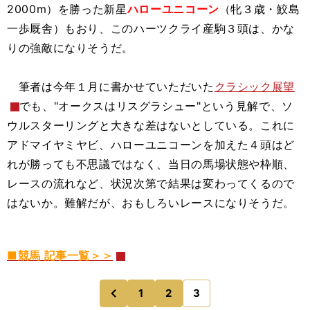
2000m）を勝った新星
ハローユニコーン
（牝３歳・鮫島
一歩厩舎）もおり、このハーツクライ産駒３頭は、かな
りの強敵になりそうだ。
筆者は今年１月に書かせていただいた
クラシック展望
でも、"オークスはリスグラシュー"という見解で、ソ
ウルスターリングと大きな差はないとしている。これに
アドマイヤミヤビ、ハローユニコーンを加えた４頭はど
れが勝っても不思議ではなく、当日の馬場状態や枠順、
レースの流れなど、状況次第で結果は変わってくるので
はないか。難解だが、おもしろいレースになりそうだ。
■競馬 記事一覧＞＞
1
2
3
のページへ
前