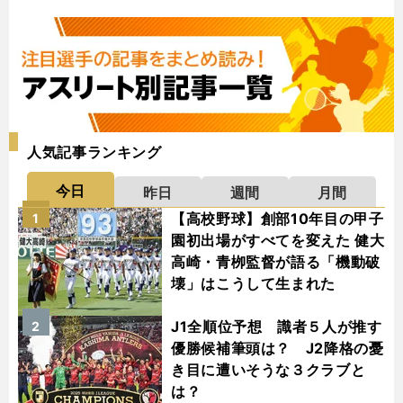
人気記事ランキング
今日
昨日
週間
月間
【高校野球】創部10年目の甲子
1
園初出場がすべてを変えた 健大
高崎・青栁監督が語る「機動破
壊」はこうして生まれた
J1全順位予想 識者５人が推す
2
優勝候補筆頭は？ J2降格の憂
き目に遭いそうな３クラブと
は？