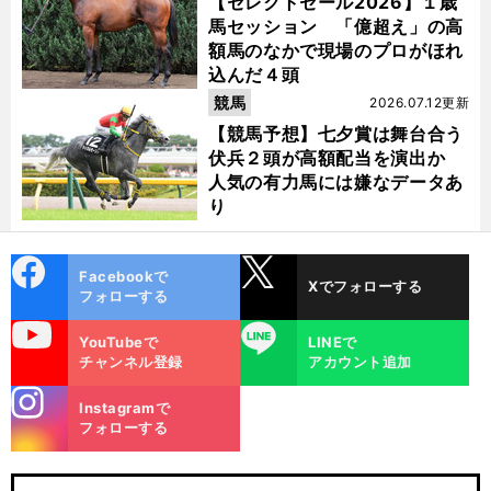
【セレクトセール2026】１歳
馬セッション 「億超え」の高
額馬のなかで現場のプロがほれ
込んだ４頭
競馬
2026.07.12更新
【競馬予想】七夕賞は舞台合う
伏兵２頭が高額配当を演出か
人気の有力馬には嫌なデータあ
り
cebo
X
Facebookで
Xでフォローする
ok
フォローする
uTube
LINE
YouTubeで
LINEで
チャンネル登録
アカウント追加
stagra
Instagramで
m
フォローする