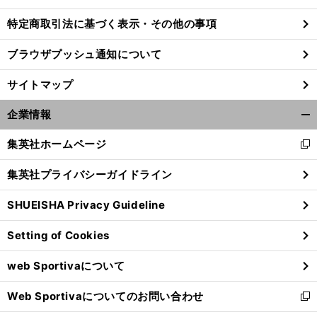
特定商取引法に基づく表示・その他の事項
ブラウザプッシュ通知について
サイトマップ
企業情報
開
く/
集英社ホームページ
新
閉
し
じ
集英社プライバシーガイドライン
い
る
ウ
SHUEISHA Privacy Guideline
ィ
老
。
新
」
ン
舗牧場の歴史を紡ぐレーヌミノル
オークスで「
たな伝説
となるか
Setting of Cookies
ド
ウ
web Sportivaについて
で
開
Web Sportivaについてのお問い合わせ
く
新
し