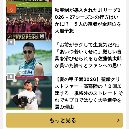
秋春制が導入されたJ1リーグ2
3
026－27シーズンの行方はい
かに!? ５人の識者が全順位を
大胆予想
4
「お前がラクして生意気だな」
「あいつ若いくせに」厳しい言
葉を浴びせられるも佐藤慎太郎
が貫いた誇りとファンへの思い
5
【夏の甲子園2026】聖隷クリ
ストファー・高部陸の「２回加
速する」規格外のストレート そ
れでもプロではなく大学進学を
選ぶ理由
もっと見る