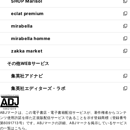
SHOP Marisol
く
で
ド
ィ
い
新
開
ウ
ン
ウ
し
eclat premium
く
で
ド
ィ
い
新
開
ウ
ン
ウ
し
mirabella
く
で
ド
ィ
い
新
開
ウ
ン
ウ
し
mirabella homme
く
で
ド
ィ
い
新
開
ウ
ン
ウ
し
zakka market
く
で
ド
ィ
い
新
開
ウ
ン
ウ
し
その他WEBサービス
く
で
ド
ィ
い
開
ウ
ン
ウ
集英社アドナビ
く
で
ド
ィ
新
開
ウ
ン
し
集英社エディターズ・ラボ
く
で
ド
い
新
開
ウ
ウ
し
く
で
ィ
い
開
ン
ウ
ABJマークは、この電子書店・電子書籍配信サービスが、著作権者からコンテ
く
ド
ィ
ンツ使用許諾を得た正規版配信サービスであることを示す登録商標（登録番号
ウ
ン
第6091713号）です。ABJマークの詳細、ABJマークを掲示しているサービス
で
ド
の一覧はこちら。