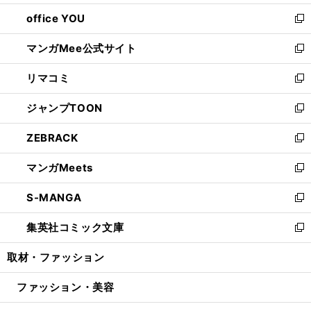
開
ウ
ウ
し
office YOU
く
で
ィ
い
新
開
ン
ウ
し
マンガMee公式サイト
く
ド
ィ
い
新
ウ
ン
ウ
し
リマコミ
で
ド
ィ
い
新
開
ウ
ン
ウ
し
ジャンプTOON
く
で
ド
ィ
い
新
開
ウ
ン
ウ
し
ZEBRACK
く
で
ド
ィ
い
新
開
ウ
ン
ウ
し
マンガMeets
く
で
ド
ィ
い
新
開
ウ
ン
ウ
し
S-MANGA
く
で
ド
ィ
い
新
開
ウ
ン
ウ
し
集英社コミック文庫
く
で
ド
ィ
い
新
開
ウ
ン
ウ
し
取材・ファッション
く
で
ド
ィ
い
開
ウ
ン
ウ
ファッション・美容
く
で
ド
ィ
開
ウ
ン