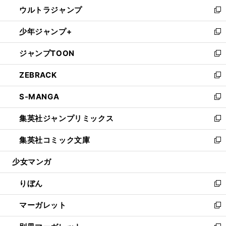
ウ
し
ウルトラジャンプ
く
で
ド
ィ
い
新
開
ウ
ン
ウ
し
少年ジャンプ+
く
で
ド
ィ
い
新
開
ウ
ン
ウ
し
ジャンプTOON
く
で
ド
ィ
い
新
開
ウ
ン
ウ
し
ZEBRACK
く
で
ド
ィ
い
新
開
ウ
ン
ウ
し
S-MANGA
く
で
ド
ィ
い
新
開
ウ
ン
ウ
し
集英社ジャンプリミックス
く
で
ド
ィ
い
新
開
ウ
ン
ウ
し
集英社コミック文庫
く
で
ド
ィ
い
新
開
ウ
ン
ウ
し
少女マンガ
く
で
ド
ィ
い
開
ウ
ン
ウ
りぼん
く
で
ド
ィ
新
開
ウ
ン
し
マーガレット
く
で
ド
い
新
開
ウ
ウ
し