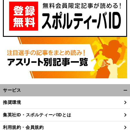
サービス
開
く/
推奨環境
閉
じ
集英社ID・スポルティーバIDとは
る
利用規約・会員規約