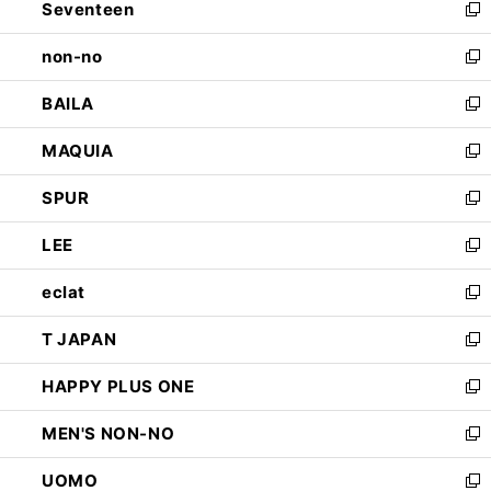
Seventeen
く
で
ド
新
開
ウ
し
non-no
く
で
い
新
開
ウ
し
BAILA
く
ィ
い
新
ン
ウ
し
MAQUIA
ド
ィ
い
新
ウ
ン
ウ
し
SPUR
で
ド
ィ
い
新
開
ウ
ン
ウ
し
LEE
く
で
ド
ィ
い
新
開
ウ
ン
ウ
し
eclat
く
で
ド
ィ
い
新
開
ウ
ン
ウ
し
T JAPAN
く
で
ド
ィ
い
新
開
ウ
ン
ウ
し
HAPPY PLUS ONE
く
で
ド
ィ
い
新
開
ウ
ン
ウ
し
MEN'S NON-NO
く
で
ド
ィ
い
新
開
ウ
ン
ウ
し
UOMO
く
で
ド
ィ
い
新