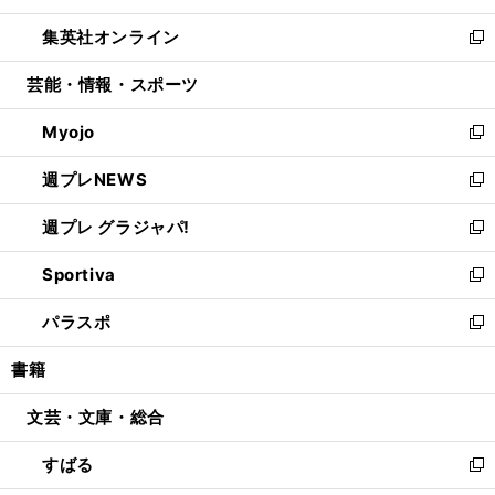
開
ウ
ン
ウ
し
集英社オンライン
く
で
ド
ィ
い
新
開
ウ
ン
ウ
し
芸能・情報・スポーツ
く
で
ド
ィ
い
開
ウ
ン
ウ
Myojo
く
で
ド
ィ
新
開
ウ
ン
し
週プレNEWS
く
で
ド
い
新
開
ウ
ウ
し
週プレ グラジャパ!
く
で
ィ
い
新
開
ン
ウ
し
Sportiva
く
ド
ィ
い
新
ウ
ン
ウ
し
パラスポ
で
ド
ィ
い
新
開
ウ
ン
ウ
し
書籍
く
で
ド
ィ
い
開
ウ
ン
ウ
文芸・文庫・総合
く
で
ド
ィ
開
ウ
ン
すばる
く
で
ド
新
開
ウ
し