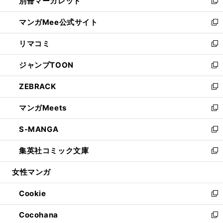
別冊マーガレット
く
で
ィ
い
新
開
ン
ウ
し
マンガMee公式サイト
く
ド
ィ
い
新
ウ
ン
ウ
し
リマコミ
で
ド
ィ
い
新
開
ウ
ン
ウ
し
ジャンプTOON
く
で
ド
ィ
い
新
開
ウ
ン
ウ
し
ZEBRACK
く
で
ド
ィ
い
新
開
ウ
ン
ウ
し
マンガMeets
く
で
ド
ィ
い
新
開
ウ
ン
ウ
し
S-MANGA
く
で
ド
ィ
い
新
開
ウ
ン
ウ
し
集英社コミック文庫
く
で
ド
ィ
い
新
開
ウ
ン
ウ
し
女性マンガ
く
で
ド
ィ
い
開
ウ
ン
ウ
Cookie
く
で
ド
ィ
新
開
ウ
ン
し
Cocohana
く
で
ド
い
新