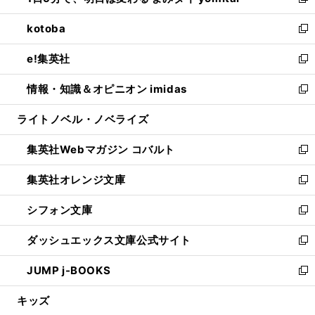
い
新
開
ウ
ン
ウ
し
kotoba
く
で
ド
ィ
い
新
開
ウ
ン
ウ
し
e!集英社
く
で
ド
ィ
い
新
開
ウ
ン
ウ
し
情報・知識＆オピニオン imidas
く
で
ド
ィ
い
新
開
ウ
ン
ウ
し
ライトノベル・ノベライズ
く
で
ド
ィ
い
開
ウ
ン
ウ
集英社Webマガジン コバルト
く
で
ド
ィ
新
開
ウ
ン
し
集英社オレンジ文庫
く
で
ド
い
新
開
ウ
ウ
し
シフォン文庫
く
で
ィ
い
新
開
ン
ウ
し
ダッシュエックス文庫公式サイト
く
ド
ィ
い
新
ウ
ン
ウ
し
JUMP j-BOOKS
で
ド
ィ
い
新
開
ウ
ン
ウ
し
キッズ
く
で
ド
ィ
い