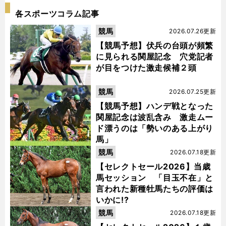
各スポーツコラム記事
競馬
2026.07.26更新
【競馬予想】伏兵の台頭が頻繁
に見られる関屋記念 穴党記者
が目をつけた激走候補２頭
競馬
2026.07.25更新
【競馬予想】ハンデ戦となった
関屋記念は波乱含み 激走ムー
ド漂うのは「勢いのある上がり
馬」
競馬
2026.07.18更新
【セレクトセール2026】当歳
馬セッション 「目玉不在」と
言われた新種牡馬たちの評価は
いかに!?
競馬
2026.07.18更新