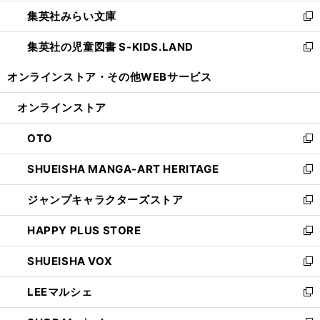
開
ウ
ン
ウ
集英社みらい文庫
く
で
ド
ィ
新
開
ウ
ン
し
集英社の児童図書 S-KIDS.LAND
く
で
ド
い
新
開
ウ
ウ
し
オンラインストア・
その他WEBサービス
く
で
ィ
い
開
ン
ウ
オンラインストア
く
ド
ィ
ウ
ン
OTO
で
ド
新
開
ウ
し
SHUEISHA MANGA-ART HERITAGE
く
で
い
新
開
ウ
し
ジャンプキャラクターズストア
く
ィ
い
新
ン
ウ
し
HAPPY PLUS STORE
ド
ィ
い
新
ウ
ン
ウ
し
SHUEISHA VOX
で
ド
ィ
い
新
開
ウ
ン
ウ
し
LEEマルシェ
く
で
ド
ィ
い
新
開
ウ
ン
ウ
し