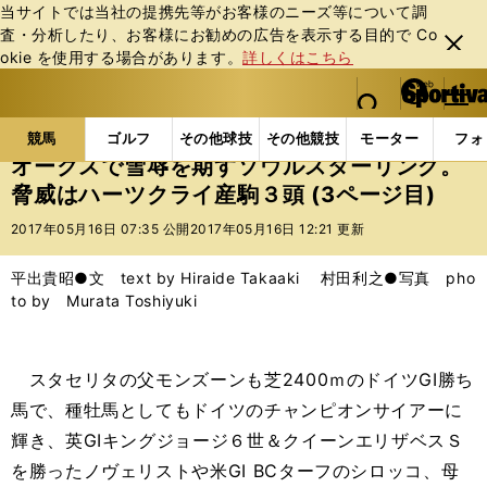
当サイトでは当社の提携先等がお客様のニーズ等について調
査・分析したり、お客様にお勧めの広告を表⽰する⽬的で Co
閉じ
okie を使⽤する場合があります。
詳しくはこちら
る
マイペ
web Sportiva (webスポルティーバ)
検索
メニュ
we
ー
競馬の記事一覧
競馬
オークスで雪辱を期すソウル
b
ジ
競馬
ゴルフ
その他球技
その他競技
モーター
フォ
ス
オークスで雪辱を期すソウルスターリング。
ポ
脅威はハーツクライ産駒３頭 (3ページ目)
ル
テ
2017年05月16日 07:35 公開
2017年05月16日 12:21 更新
ィ
ー
平出貴昭●文 text by Hiraide Takaaki 村田利之●写真 pho
バ
to by Murata Toshiyuki
スタセリタの父モンズーンも芝2400ｍのドイツGI勝ち
馬で、種牡馬としてもドイツのチャンピオンサイアーに
輝き、英GIキングジョージ６世＆クイーンエリザベスＳ
を勝ったノヴェリストや米GI BCターフのシロッコ、母