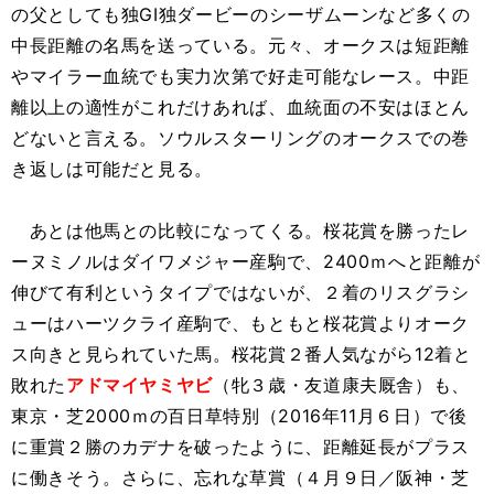
の父としても独GI独ダービーのシーザムーンなど多くの
中長距離の名馬を送っている。元々、オークスは短距離
やマイラー血統でも実力次第で好走可能なレース。中距
離以上の適性がこれだけあれば、血統面の不安はほとん
どないと言える。ソウルスターリングのオークスでの巻
き返しは可能だと見る。
あとは他馬との比較になってくる。桜花賞を勝ったレ
ーヌミノルはダイワメジャー産駒で、2400ｍへと距離が
伸びて有利というタイプではないが、２着のリスグラシ
ューはハーツクライ産駒で、もともと桜花賞よりオーク
ス向きと見られていた馬。桜花賞２番人気ながら12着と
敗れた
アドマイヤミヤビ
（牝３歳・友道康夫厩舎）も、
東京・芝2000ｍの百日草特別（2016年11月６日）で後
に重賞２勝のカデナを破ったように、距離延長がプラス
に働きそう。さらに、忘れな草賞（４月９日／阪神・芝