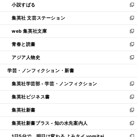
小説すばる
く
で
い
新
開
ウ
し
集英社 文芸ステーション
く
ィ
い
新
ン
ウ
し
web 集英社文庫
ド
ィ
い
新
ウ
ン
ウ
し
青春と読書
で
ド
ィ
い
新
開
ウ
ン
ウ
し
アジア人物史
く
で
ド
ィ
い
新
開
ウ
ン
ウ
し
学芸・ノンフィクション・新書
く
で
ド
ィ
い
開
ウ
ン
ウ
集英社学芸部 - 学芸・ノンフィクション
く
で
ド
ィ
新
開
ウ
ン
し
集英社ビジネス書
く
で
ド
い
新
開
ウ
ウ
し
集英社新書
く
で
ィ
い
新
開
ン
ウ
し
集英社新書プラス - 知の水先案内人
く
ド
ィ
い
新
ウ
ン
ウ
し
1日5分で、明日は変わる よみタイ yomitai
で
ド
ィ