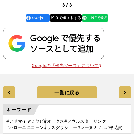
3 / 3
いいね
Xでポストする
LINEで送る
line
faceboo
x
k
Googleの「優先ソース」について
一覧に戻る
キーワード
#アドマイヤミヤビ
#オークス
#ソウルスターリング
#ハローユニコーン
#リスグラシュー
#レーヌミノル
#桜花賞