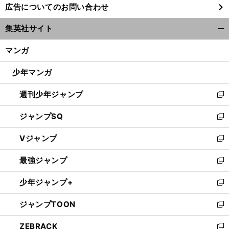
広告についてのお問い合わせ
い
ウ
集英社サイト
ィ
開
ン
く/
マンガ
ド
閉
ウ
じ
少年マンガ
で
る
開
週刊少年ジャンプ
く
新
し
ジャンプSQ
い
新
ウ
し
Vジャンプ
ィ
い
新
ン
ウ
し
最強ジャンプ
ド
ィ
い
新
ウ
ン
ウ
し
少年ジャンプ+
で
ド
ィ
い
新
開
ウ
ン
ウ
し
ジャンプTOON
く
で
ド
ィ
い
新
開
ウ
ン
ウ
し
ZEBRACK
く
で
ド
ィ
い
新