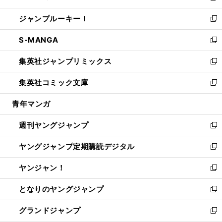
開
ウ
ン
ウ
し
ジャンプルーキー！
く
で
ド
ィ
い
新
開
ウ
ン
ウ
し
S-MANGA
く
で
ド
ィ
い
新
開
ウ
ン
ウ
し
集英社ジャンプリミックス
く
で
ド
ィ
い
新
開
ウ
ン
ウ
し
集英社コミック文庫
く
で
ド
ィ
い
新
開
ウ
ン
ウ
し
青年マンガ
く
で
ド
ィ
い
開
ウ
ン
ウ
週刊ヤングジャンプ
く
で
ド
ィ
新
開
ウ
ン
し
ヤングジャンプ定期購読デジタル
く
で
ド
い
新
開
ウ
ウ
し
ヤンジャン！
く
で
ィ
い
新
開
ン
ウ
し
となりのヤングジャンプ
く
ド
ィ
い
新
ウ
ン
ウ
し
グランドジャンプ
で
ド
ィ
い
新
開
ウ
ン