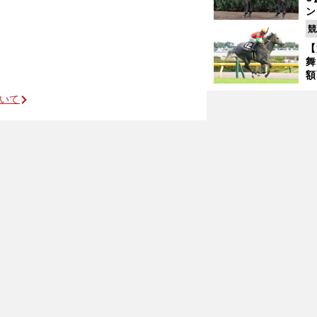
ン
馬
競
が
【
舞
額
の
ついて
タ