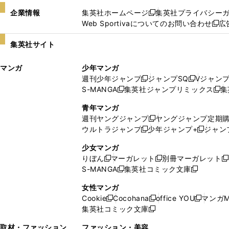
企業情報
集英社ホームページ
集英社プライバシー
新
Web Sportivaについてのお問い合わせ
広
し
新
い
し
集英社サイト
ウ
い
ィ
ウ
マンガ
少年マンガ
ン
ィ
週刊少年ジャンプ
ジャンプSQ
Vジャン
ド
ン
新
新
S-MANGA
集英社ジャンプリミックス
集
ウ
ド
新
し
し
新
で
ウ
し
い
い
し
青年マンガ
開
で
い
ウ
ウ
い
週刊ヤングジャンプ
ヤングジャンプ定期
新
く
開
ウ
ィ
ィ
ウ
ウルトラジャンプ
少年ジャンプ+
ジャン
新
し
新
く
ィ
ン
ン
ィ
し
い
し
ン
ド
ド
ン
少女マンガ
い
ウ
い
ド
ウ
ウ
ド
りぼん
マーガレット
別冊マーガレット
新
新
新
ウ
ィ
ウ
ウ
で
で
ウ
S-MANGA
集英社コミック文庫
し
新
し
新
ィ
ン
ィ
で
開
開
で
い
し
い
し
ン
ド
ン
女性マンガ
開
く
く
開
ウ
い
ウ
い
ド
ウ
ド
Cookie
Cocohana
office YOU
マンガM
く
く
新
新
新
ィ
ウ
ィ
ウ
ウ
で
ウ
集英社コミック文庫
し
新
し
し
ン
ィ
ン
ィ
で
開
で
い
し
い
い
ド
ン
ド
ン
取材・ファッション
ファッション・美容
開
く
開