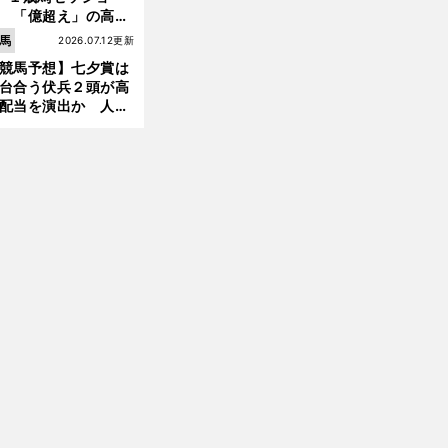
 「億超え」の高額
のなかで現場のプロ
馬
2026.07.12更新
ほれ込んだ４頭
競馬予想】七夕賞は
台合う伏兵２頭が高
【
競
】
こ
、
」
配当を演出か 人気
馬
外国人牧場長から見た「
こが変だよ
日本競馬
有力馬には嫌なデー
あり