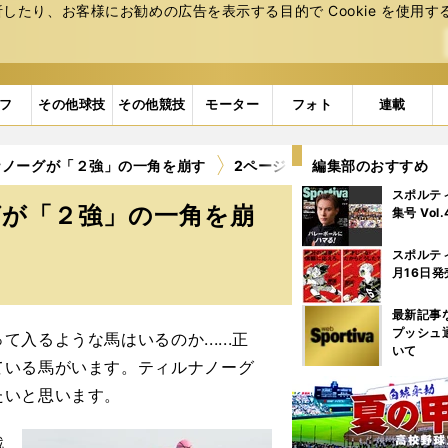
たり、お客様にお勧めの広告を表⽰する⽬的で Cookie を使⽤す
フ
その他球技
その他競技
モーター
フォト
連載
ナノーグが「２強」の一角を崩す
2ページ目
編集部のおすすめ
スポルテ
グが「２強」の一角を崩
集号 Vol
スポルテ
月16日発
最新記事
プッシュ
るような馬はいるのか......正
いて
ている馬がいます。ティルナノーグ
たいと思います。
戦