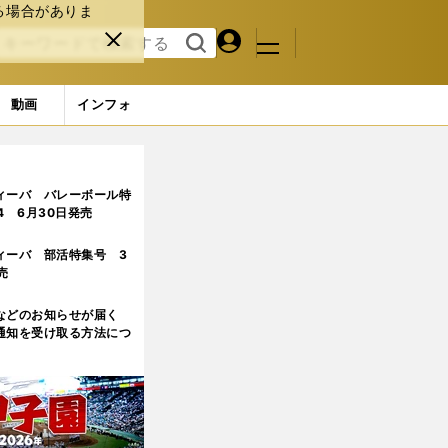
る場合がありま
マイペ
閉じ
検索
メニュ
ー
る
す
ジ
る
動画
インフォ
ィーバ バレーボール特
.4 6月30日発売
ィーバ 部活特集号 3
売
などのお知らせが届く
通知を受け取る方法につ