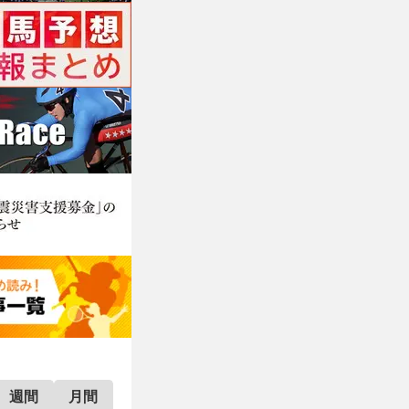
週間
月間