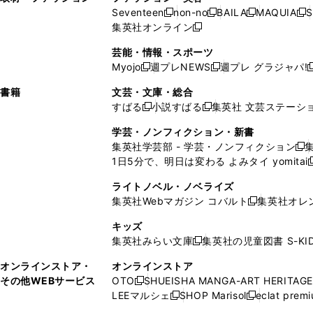
ウ
い
ウ
ウ
ウ
ド
ウ
ド
Seventeen
non-no
BAILA
MAQUIA
S
く
く
新
新
新
新
ィ
ウ
ィ
ィ
で
ウ
で
ウ
集英社オンライン
し
新
し
し
し
ン
ィ
ン
ン
開
で
開
で
い
し
い
い
い
ド
ン
ド
ド
芸能・情報・スポーツ
く
開
く
開
ウ
い
ウ
ウ
ウ
ウ
ド
ウ
ウ
Myojo
週プレNEWS
週プレ グラジャパ!
く
く
新
新
新
ィ
ウ
ィ
ィ
ィ
で
ウ
で
で
し
し
ン
ィ
ン
ン
ン
書籍
文芸・文庫・総合
開
で
開
開
い
い
ド
ン
ド
ド
ド
すばる
小説すばる
集英社 文芸ステーシ
く
開
く
く
新
新
ウ
ウ
ウ
ド
ウ
ウ
ウ
く
し
し
ィ
ィ
学芸・ノンフィクション・新書
で
ウ
で
で
で
い
い
ン
ン
集英社学芸部 - 学芸・ノンフィクション
開
で
開
開
開
新
ウ
ウ
ド
ド
1日5分で、明日は変わる よみタイ yomitai
く
開
く
く
く
し
新
ィ
ィ
ウ
ウ
く
い
ン
ン
ライトノベル・ノベライズ
で
で
ウ
ド
ド
集英社Webマガジン コバルト
集英社オレ
開
開
新
ィ
ウ
ウ
く
く
し
ン
キッズ
で
で
い
ド
集英社みらい文庫
集英社の児童図書 S-KID
開
開
新
ウ
ウ
く
く
し
ィ
オンラインストア・
オンラインストア
で
い
ン
その他WEBサービス
OTO
SHUEISHA MANGA-ART HERITAGE
開
新
ウ
ド
LEEマルシェ
SHOP Marisol
eclat prem
く
し
新
新
ィ
ウ
い
し
し