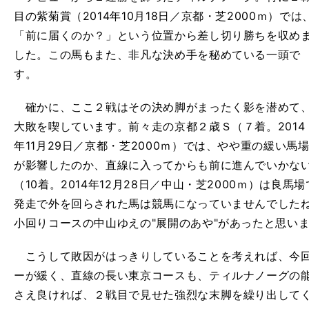
目の紫菊賞（2014年10月18日／京都・芝2000ｍ）では
「前に届くのか？」という位置から差し切り勝ちを収め
した。この馬もまた、非凡な決め手を秘めている一頭で
す。
確かに、ここ２戦はその決め脚がまったく影を潜めて
大敗を喫しています。前々走の京都２歳Ｓ（７着。2014
年11月29日／京都・芝2000ｍ）では、やや重の緩い馬
が影響したのか、直線に入ってからも前に進んでいかな
（10着。2014年12月28日／中山・芝2000ｍ）は良
発走で外を回らされた馬は競馬になっていませんでしたね
小回りコースの中山ゆえの"展開のあや"があったと思い
こうして敗因がはっきりしていることを考えれば、今回
ーが緩く、直線の長い東京コースも、ティルナノーグの
さえ良ければ、２戦目で見せた強烈な末脚を繰り出して