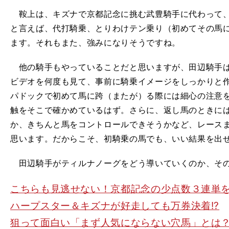
鞍上は、キズナで京都記念に挑む武豊騎手に代わって、
と言えば、代打騎乗、とりわけテン乗り（初めてその馬
ます。それもまた、強みになりそうですね。
他の騎手もやっていることだと思いますが、田辺騎手は
ビデオを何度も見て、事前に騎乗イメージをしっかりと
パドックで初めて馬に跨（またが）る際には細心の注意
触をそこで確かめているはず。さらに、返し馬のときに
か、きちんと馬をコントロールできそうかなど、レース
思います。だからこそ、初騎乗の馬でも、いい結果を出
田辺騎手がティルナノーグをどう導いていくのか、その
こちらも見逃せない！京都記念の少点数３連単
ハープスター＆キズナが好走しても万券決着!?
狙って面白い「まず人気にならない穴馬」とは