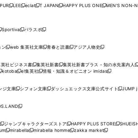
ウ
ウ
ウ
ウ
ウ
ウ
ウ
ウ
ウ
PUR
LEE
eclat
T JAPAN
HAPPY PLUS ONE
MEN'S NON-
く
く
く
く
新
新
新
新
新
ィ
ィ
ィ
ィ
で
で
で
で
で
し
し
し
し
し
ン
ン
ン
ン
開
開
開
開
開
い
い
い
い
い
ド
ド
ド
ド
く
く
く
く
く
ウ
ウ
ウ
ウ
ウ
ウ
ウ
ウ
ウ
Sportiva
パラスポ
新
新
ィ
ィ
ィ
ィ
ィ
で
で
で
で
し
し
し
ン
ン
ン
ン
ン
開
開
開
開
い
い
い
ド
ド
ド
ド
ド
ョン
web 集英社文庫
青春と読書
アジア人物史
く
く
く
く
新
新
新
新
ウ
ウ
ウ
ウ
ウ
ウ
ウ
ウ
し
し
し
し
ィ
ィ
ィ
で
で
で
で
で
い
い
い
い
ン
ン
ン
集英社ビジネス書
集英社新書
集英社新書プラス - 知の水先案内人
開
開
開
開
開
新
新
新
ウ
ウ
ウ
ウ
ド
ド
ド
kotoba
e!集英社
情報・知識＆オピニオン imidas
く
く
く
く
く
新
し
新
し
新
ィ
ィ
ィ
ィ
ウ
ウ
ウ
し
し
い
し
い
し
ン
ン
ン
ン
で
で
で
い
い
ウ
い
ウ
い
ド
ド
ド
ド
ンジ文庫
シフォン文庫
ダッシュエックス文庫公式サイト
JUMP 
開
開
開
新
新
新
ウ
ウ
ィ
ウ
ィ
ウ
ウ
ウ
ウ
ウ
く
く
く
し
し
し
ィ
ィ
ン
ィ
ン
ィ
で
で
で
で
い
い
い
ン
ン
ド
ン
ド
ン
S.LAND
開
開
開
開
新
ウ
ウ
ウ
ド
ド
ウ
ド
ウ
ド
く
く
く
く
し
ィ
ィ
ィ
ウ
ウ
で
ウ
で
ウ
い
ン
ン
ン
ジャンプキャラクターズストア
HAPPY PLUS STORE
SHUEIS
で
で
開
で
開
で
新
新
新
ウ
ド
ド
ド
ium
mirabella
mirabella homme
zakka market
開
開
く
開
く
開
し
新
新
新
し
新
し
ィ
ウ
ウ
ウ
く
く
く
く
い
し
し
い
し
し
い