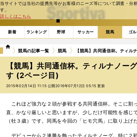
当サイトでは当社の提携先等がお客様のニーズ等について調査・分析し
web Sportiva (webスポルティーバ)
す。
詳しくはこちら
新着
ランキング
野球
サッカー
競馬
ゴル
we
競馬の記事一覧
競馬
【競馬】共同通信杯。ティル
b
ス
【競馬】共同通信杯。ティルナノー
ポ
ル
す (2ページ目)
テ
2015年02月14日 11:15 公開
2016年07月12日 05:15 更新
ィ
ー
バ
これほど強力な２頭が参戦する共同通信杯。そこに割って入
直、かなり厳しいと思いますが、少しだけ可能性を感じ
（牡３歳）です。同馬を今回の「ヒモ穴馬」に取り上げ
デビューから２連勝を飾ったティルナノーグ。特に２