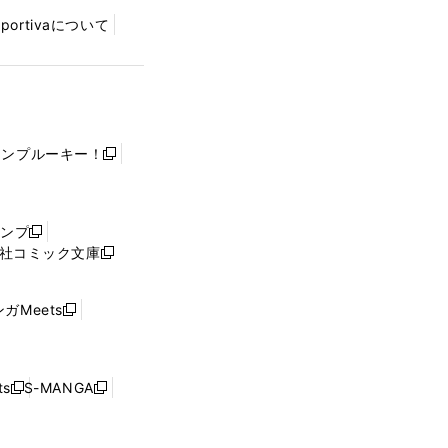
Sportivaについて
ャンプルーキー！
新
し
い
ウ
ャンプ
新
ィ
社コミック文庫
し
新
ン
い
し
ド
ウ
い
ウ
ガMeets
新
ィ
ウ
で
し
ン
ィ
開
い
ド
ン
く
ウ
ウ
ド
s
S-MANGA
新
新
ィ
で
ウ
し
し
ン
開
で
い
い
ド
く
開