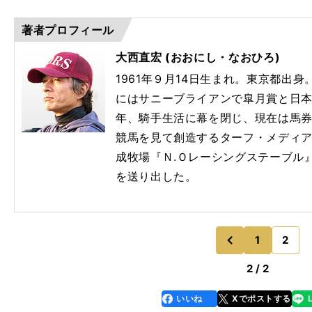
著者プロフィール
大西直宏 (おおにし・なおひろ)
1961年９月14日生まれ。東京都出身。
にはサニーブライアンで皐月賞と日本
年、騎手生活に幕を閉じ、現在は馬
競馬を見て創造するターフ・メディ
成牧場『Ｎ.Ｏレーシングステーブル
を送り出した。
1
2
のページ
前
2 / 2
いいね
Xでポストする
line
faceboo
x
k