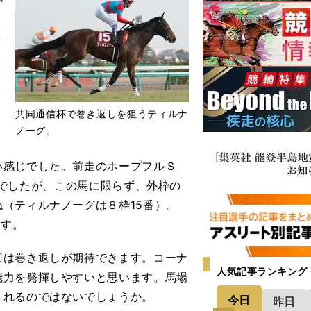
、
ま
、
共同通信杯で巻き返しを狙うティルナ
ノーグ。
場
い感じでした。前走のホープフルＳ
馬場でしたが、この馬に限らず、外枠の
（ティルナノーグは８枠15番）。
ます。
は巻き返しが期待できます。コーナ
人気記事ランキング
能力を発揮しやすいと思います。馬場
くれるのではないでしょうか。
今日
昨日