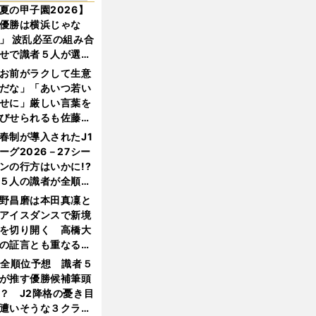
夏の甲子園2026】
優勝は横浜じゃな
」 波乱必至の組み合
せで識者５人が選ん
優勝校はここだ！
お前がラクして生意
だな」「あいつ若い
せに」厳しい言葉を
びせられるも佐藤慎
郎が貫いた誇りとフ
春制が導入されたJ1
ンへの思い
ーグ2026－27シー
ンの行方はいかに!?
５人の識者が全順位
大胆予想
野昌磨は本田真凜と
アイスダンスで新境
を切り開く 高橋大
の証言とも重なる課
と楽しさ
1全順位予想 識者５
が推す優勝候補筆頭
？ J2降格の憂き目
遭いそうな３クラブ