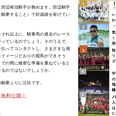
【
1
田辺裕信騎手が務めます。田辺騎手
「
に騎乗すること）で好成績を挙げてい
い
わ
だ
「
2
気
それ以上に、騎乗馬の過去のレース
く
作っているのでしょう。そのうえで、
浴
を払ってコンタクトし、さまざまな感
太
秋
3
ァ
はイメージどおりの競馬ができそう
リ
ズ
までの間に緻密な準備を重ねていると
せるのではないでしょうか。
4
を
宇
の
騎乗ぶりに注目です。
地
輔
を無料公開！
5
題
J
人
は
？
に