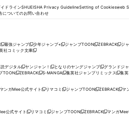
ガイドライン
SHUEISHA Privacy Guideline
Setting of Cookies
web 
告についてのお問い合わせ
プ
最強ジャンプ
少年ジャンプ+
ジャンプTOON
ZEBRACK
ジ
新
新
新
新
新
英社コミック文庫
し
新
し
し
し
し
い
い
し
い
い
い
ウ
ウ
い
ウ
ウ
ウ
購読デジタル
ヤンジャン！
となりのヤングジャンプ
グランドジ
新
新
新
ィ
ィ
ウ
ィ
ィ
ィ
プTOON
ZEBRACK
S-MANGA
集英社ジャンプリミックス
集英
新
し
新
し
新
し
新
ン
ン
ィ
ン
ン
ン
し
い
し
い
し
い
し
ド
ド
ン
ド
ド
ド
い
ウ
い
ウ
い
ウ
い
ウ
ウ
ド
ウ
ウ
ウ
マンガMee公式サイト
リマコミ
ジャンプTOON
ZEBRACK
マン
新
新
新
新
ウ
ィ
ウ
ィ
ウ
ィ
ウ
で
で
ウ
で
で
で
し
し
し
し
し
ィ
ン
ィ
ン
ィ
ン
ィ
開
開
で
開
開
開
い
い
い
い
い
ン
ド
ン
ド
ン
ド
ン
く
く
開
く
く
く
ウ
ウ
ウ
ウ
ウ
ド
ウ
ド
ウ
ド
ウ
ド
ee公式サイト
リマコミ
ジャンプTOON
ZEBRACK
マンガMeet
く
新
新
新
新
ィ
ィ
ィ
ィ
ィ
ウ
で
ウ
で
ウ
で
ウ
し
し
し
し
ン
ン
ン
ン
ン
で
開
で
開
で
開
で
い
い
い
い
ド
ド
ド
ド
ド
開
く
開
く
開
く
開