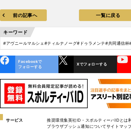
前の記事へ
一覧に戻る
キーワード
#アヴニールマルシェ
#ティルナノーグ
#ドゥラメンテ
#共同通信杯
ebo
X
YouTube
Facebookで
Xでフォローする
ok
フォローする
サービス
推奨環境
集英社ID・スポルティーバIDとは
ブラウザプッシュ通知について
サイトマッ