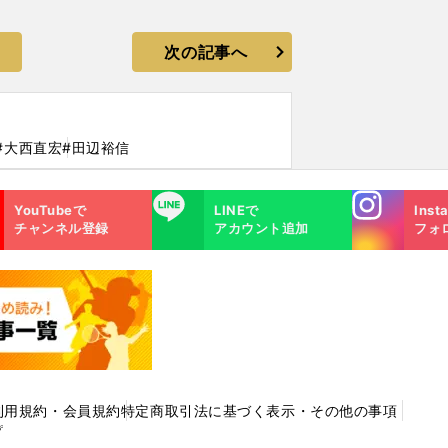
次の記事へ
#大西直宏
#田辺裕信
Instagra
LINE
YouTubeで
LINEで
Inst
m
チャンネル登録
アカウント追加
フォ
利用規約・会員規約
特定商取引法に基づく表示・その他の事項
プ