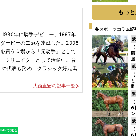
と
もっと
各スポーツコラム記
1980年に騎手デビュー。1997年
競
ダービーの二冠を達成した。2006
【
券を買う立場から「元騎手」として
頭
屋
ア・クリエイターとして活躍中。育
を
競
』の代表も務め、クラシック好走馬
【
と
大西直宏の記事一覧
乱
う
競
が
【
へ
6
ン
わ
競
評
【
LINEで送る
6