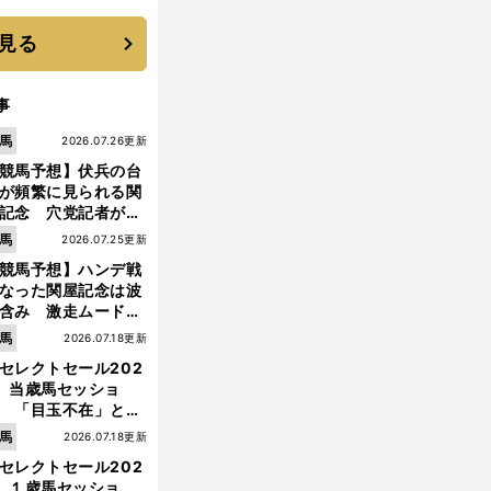
は？
見る
事
馬
2026.07.26更新
競馬予想】伏兵の台
が頻繁に見られる関
記念 穴党記者が目
つけた激走候補２頭
馬
2026.07.25更新
競馬予想】ハンデ戦
なった関屋記念は波
含み 激走ムード漂
のは「勢いのある上
馬
2026.07.18更新
り馬」
セレクトセール202
】当歳馬セッショ
 「目玉不在」と言
れた新種牡馬たちの
馬
2026.07.18更新
価はいかに!?
セレクトセール202
】１歳馬セッショ