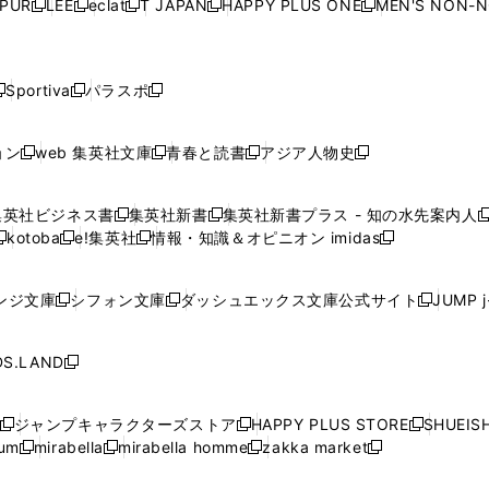
PUR
LEE
eclat
T JAPAN
HAPPY PLUS ONE
MEN'S NON-
く
く
く
く
新
新
新
新
新
ィ
ィ
ィ
ィ
で
で
で
で
で
し
し
し
し
し
ン
ン
ン
ン
開
開
開
開
開
い
い
い
い
い
ド
ド
ド
ド
く
く
く
く
く
ウ
ウ
ウ
ウ
ウ
ウ
ウ
ウ
ウ
Sportiva
パラスポ
新
新
ィ
ィ
ィ
ィ
ィ
で
で
で
で
し
し
し
ン
ン
ン
ン
ン
開
開
開
開
い
い
い
ド
ド
ド
ド
ド
ョン
web 集英社文庫
青春と読書
アジア人物史
く
く
く
く
新
新
新
新
ウ
ウ
ウ
ウ
ウ
ウ
ウ
ウ
し
し
し
し
ィ
ィ
ィ
で
で
で
で
で
い
い
い
い
ン
ン
ン
集英社ビジネス書
集英社新書
集英社新書プラス - 知の水先案内人
開
開
開
開
開
新
新
新
ウ
ウ
ウ
ウ
ド
ド
ド
kotoba
e!集英社
情報・知識＆オピニオン imidas
く
く
く
く
く
新
し
新
し
新
ィ
ィ
ィ
ィ
ウ
ウ
ウ
し
し
い
し
い
し
ン
ン
ン
ン
で
で
で
い
い
ウ
い
ウ
い
ド
ド
ド
ド
ンジ文庫
シフォン文庫
ダッシュエックス文庫公式サイト
JUMP 
開
開
開
新
新
新
ウ
ウ
ィ
ウ
ィ
ウ
ウ
ウ
ウ
ウ
く
く
く
し
し
し
ィ
ィ
ン
ィ
ン
ィ
で
で
で
で
い
い
い
ン
ン
ド
ン
ド
ン
S.LAND
開
開
開
開
新
ウ
ウ
ウ
ド
ド
ウ
ド
ウ
ド
く
く
く
く
し
ィ
ィ
ィ
ウ
ウ
で
ウ
で
ウ
い
ン
ン
ン
ジャンプキャラクターズストア
HAPPY PLUS STORE
SHUEIS
で
で
開
で
開
で
新
新
新
ウ
ド
ド
ド
ium
mirabella
mirabella homme
zakka market
開
開
く
開
く
開
し
新
新
新
し
新
し
ィ
ウ
ウ
ウ
く
く
く
く
い
し
し
い
し
し
い
ン
で
で
で