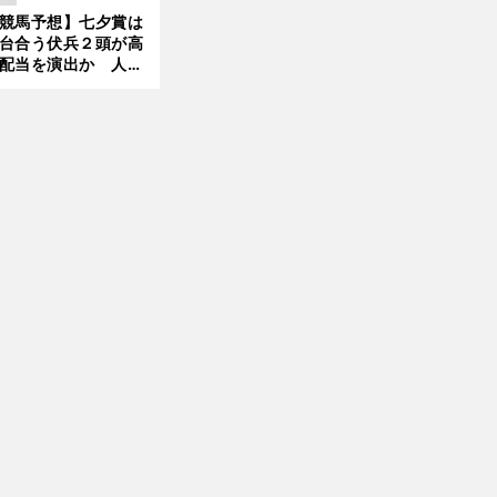
ほれ込んだ４頭
競馬予想】七夕賞は
台合う伏兵２頭が高
配当を演出か 人気
有力馬には嫌なデー
前
あり
へ