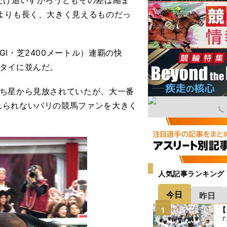
だけ追いすがろうともその差は縮ま
よりも長く、大きく見えるものだっ
I・芝2400メートル）連覇の快
タイに並んだ。
勝ち星から見放されていたが、大一番
れられないパリの競馬ファンを大きく
人気記事ランキング
今日
昨日
【
1
「