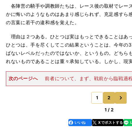
各陣営の騎手や調教師たちは、レース後の取材でレース
かに悔いのようなものはあまり感じられず、充足感すら
の言葉に若干の違和感を覚えた。
理由は２つある。ひとつは実はもっとできることはあっ
ひとつは、手を尽くしてこの結果ということは、今年の
ばないレベルだったのではないか、というもの。どちら
れないものであることは重々承知している。しかし、現
次のページへ
前者について、まず、戦前から臨戦過
外から指摘があった。日本調教馬で2着になった4頭は、
に現地でのレースを経験している。日本の馬場は高度な
次
地された馬場だが、欧州
1
2
のページへ
1 / 2
いいね
Xでポストする
line
faceboo
x
k