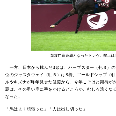
凱旋門賞連覇となったトレヴ。鞍上はT
一方、日本から挑んだ3頭は、ハープスター（牝３）の
位のジャスタウェイ（牡５）は8着、ゴールドシップ（牡
ルやキズナが昨年見せた健闘から、今年こそはと期待が
覇は、その重い扉に手をかけるどころか、むしろ遠くな
なった。
「馬はよく頑張った」「力は出し切った」