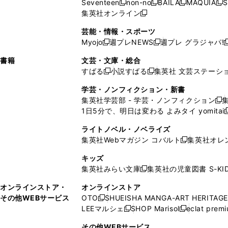
Seventeen
non-no
BAILA
MAQUIA
S
く
く
新
新
新
新
ィ
ウ
ィ
ィ
で
ウ
で
ウ
集英社オンライン
し
新
し
し
し
ン
ィ
ン
ン
開
で
開
で
い
し
い
い
い
ド
ン
ド
ド
芸能・情報・スポーツ
く
開
く
開
ウ
い
ウ
ウ
ウ
ウ
ド
ウ
ウ
Myojo
週プレNEWS
週プレ グラジャパ!
く
く
新
新
新
ィ
ウ
ィ
ィ
ィ
で
ウ
で
で
し
し
ン
ィ
ン
ン
ン
書籍
文芸・文庫・総合
開
で
開
開
い
い
ド
ン
ド
ド
ド
すばる
小説すばる
集英社 文芸ステーシ
く
開
く
く
新
新
ウ
ウ
ウ
ド
ウ
ウ
ウ
く
し
し
ィ
ィ
学芸・ノンフィクション・新書
で
ウ
で
で
で
い
い
ン
ン
集英社学芸部 - 学芸・ノンフィクション
開
で
開
開
開
新
ウ
ウ
ド
ド
1日5分で、明日は変わる よみタイ yomitai
く
開
く
く
く
し
新
ィ
ィ
ウ
ウ
く
い
ン
ン
ライトノベル・ノベライズ
で
で
ウ
ド
ド
集英社Webマガジン コバルト
集英社オレ
開
開
新
ィ
ウ
ウ
く
く
し
ン
キッズ
で
で
い
ド
集英社みらい文庫
集英社の児童図書 S-KID
開
開
新
ウ
ウ
く
く
し
ィ
オンラインストア・
オンラインストア
で
い
ン
その他WEBサービス
OTO
SHUEISHA MANGA-ART HERITAGE
開
新
ウ
ド
LEEマルシェ
SHOP Marisol
eclat prem
く
し
新
新
ィ
ウ
い
し
し
ン
その他WEBサービス
で