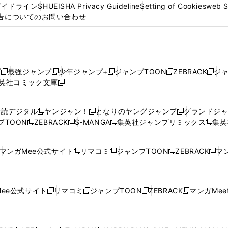
ガイドライン
SHUEISHA Privacy Guideline
Setting of Cookies
web 
告についてのお問い合わせ
プ
最強ジャンプ
少年ジャンプ+
ジャンプTOON
ZEBRACK
ジ
新
新
新
新
新
英社コミック文庫
し
新
し
し
し
し
い
い
し
い
い
い
ウ
ウ
い
ウ
ウ
ウ
購読デジタル
ヤンジャン！
となりのヤングジャンプ
グランドジ
新
新
新
ィ
ィ
ウ
ィ
ィ
ィ
プTOON
ZEBRACK
S-MANGA
集英社ジャンプリミックス
集英
新
し
新
し
新
し
新
ン
ン
ィ
ン
ン
ン
し
い
し
い
し
い
し
ド
ド
ン
ド
ド
ド
い
ウ
い
ウ
い
ウ
い
ウ
ウ
ド
ウ
ウ
ウ
マンガMee公式サイト
リマコミ
ジャンプTOON
ZEBRACK
マン
新
新
新
新
ウ
ィ
ウ
ィ
ウ
ィ
ウ
で
で
ウ
で
で
で
し
し
し
し
し
ィ
ン
ィ
ン
ィ
ン
ィ
開
開
で
開
開
開
い
い
い
い
い
ン
ド
ン
ド
ン
ド
ン
く
く
開
く
く
く
ウ
ウ
ウ
ウ
ウ
ド
ウ
ド
ウ
ド
ウ
ド
ee公式サイト
リマコミ
ジャンプTOON
ZEBRACK
マンガMeet
く
新
新
新
新
ィ
ィ
ィ
ィ
ィ
ウ
で
ウ
で
ウ
で
ウ
し
し
し
し
ン
ン
ン
ン
ン
で
開
で
開
で
開
で
い
い
い
い
ド
ド
ド
ド
ド
開
く
開
く
開
く
開
ウ
ウ
ウ
ウ
ウ
ウ
ウ
ウ
ウ