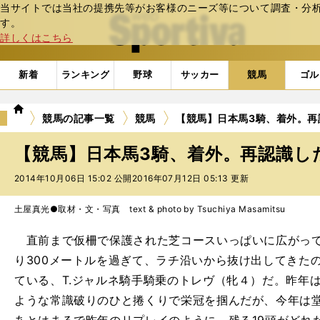
当サイトでは当社の提携先等がお客様のニーズ等について調査・分析し
web Sportiva (webスポルティーバ)
す。
詳しくはこちら
新着
ランキング
野球
サッカー
競馬
ゴル
we
競馬の記事一覧
競馬
【競馬】日本馬3騎、着外。再
b
ス
【競馬】日本馬3騎、着外。再認識し
ポ
ル
2014年10月06日 15:02 公開
2016年07月12日 05:13 更新
テ
ィ
土屋真光●取材・文・写真 text & photo by Tsuchiya Masamitsu
ー
バ
直前まで仮柵で保護された芝コースいっぱいに広がって
り300メートルを過ぎて、ラチ沿いから抜け出してきた
ている、T.ジャルネ騎手騎乗のトレヴ（牝４）だ。昨年
ような常識破りのひと捲くりで栄冠を掴んだが、今年は