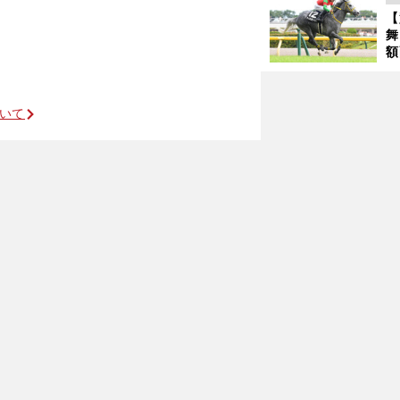
が
【
舞
額
の
タ
ついて