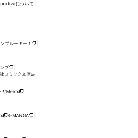
Sportivaについて
ャンプルーキー！
新
し
い
ウ
ャンプ
新
ィ
社コミック文庫
し
新
ン
い
し
ド
ウ
い
ウ
ガMeets
新
ィ
ウ
で
し
ン
ィ
開
い
ド
ン
く
ウ
ウ
ド
s
S-MANGA
新
新
ィ
で
ウ
し
し
ン
開
で
い
い
ド
く
開
ウ
ウ
ウ