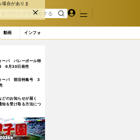
る場合がありま
マイペ
閉じ
検索
メニュ
ー
る
す
ジ
る
動画
インフォ
ィーバ バレーボール特
.4 6月30日発売
ィーバ 部活特集号 3
売
などのお知らせが届く
通知を受け取る方法につ