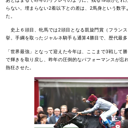
あとはまるで昨年のリプレイのように、残る19頭がどれ
らない。埋まらない2着以下との差は、2馬身という数字
た。
史上６頭目、牝馬では2頭目となる凱旋門賞（フランスG
挙。手綱を取ったジャルネ騎手も通算4勝目で、歴代最多
「世界最強」となって迎えた今年は、ここまで3戦して
で輝きを取り戻し、昨年の圧倒的なパフォーマンスが忘
熱狂させた。