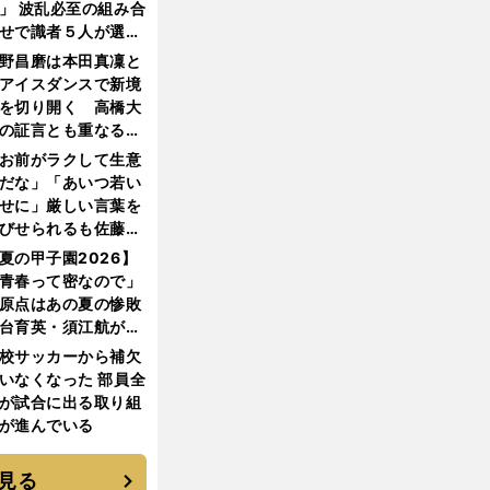
」 波乱必至の組み合
せで識者５人が選ん
優勝校はここだ！
野昌磨は本田真凜と
アイスダンスで新境
を切り開く 高橋大
の証言とも重なる課
と楽しさ
お前がラクして生意
だな」「あいつ若い
せに」厳しい言葉を
びせられるも佐藤慎
郎が貫いた誇りとフ
夏の甲子園2026】
ンへの思い
青春って密なので」
原点はあの夏の惨敗
台育英・須江航が明
す"日本一1000日計
校サッカーから補欠
"のすべて
いなくなった 部員全
が試合に出る取り組
が進んでいる
見る