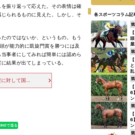
を振り返って応えた。その表情は確
感じられるものに見えた。しかし、そ
各スポーツコラム記
競
【
たのではないか、というもの。もう
頭
屋
3頭が能力的に凱旋門賞を勝つには及
を
競
も当事者にしてみれば簡単には認めら
【
実に結果が出てしまっている。
と
乱
う
競
程に対して国内
が
いずれも本番前
【
6
技術によって整
ン
わ
競
評
【
6
ン
LINEで送る
馬
競