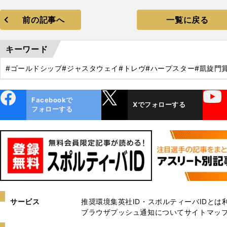
前の記事へ
一覧に戻る
キーワード
#ゴールドシップ
#ジャスタウェイ
#トレヴ
#ハープスター
#凱旋門
ebo
X
YouTube
Facebookで
Xでフォローする
ok
フォローする
サービス
推奨環境
集英社ID・スポルティーバIDとは
ブラウザプッシュ通知について
サイトマッ