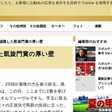
たり、お客様にお勧めの広告を表⽰する⽬的で Cookie を使⽤す
フ
その他球技
その他競技
モーター
フォト
連載
認識した凱旋門賞の厚い壁
編集部のおすすめ
スポルテ
た凱旋門賞の厚い壁
集号 Vol
スポルテ
月16日発
最新記事
プッシュ
、20頭が最後の力を振り絞る。残
いて
のは、この日、ここまでに2勝を挙げ
はオルフェーヴルですら、手玉に取る
堂々の正攻法で馬群の先頭に立った。