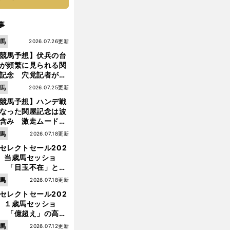
事
馬
2026.07.26更新
競馬予想】伏兵の台
が頻繁に見られる関
記念 穴党記者が目
つけた激走候補２頭
馬
2026.07.25更新
競馬予想】ハンデ戦
なった関屋記念は波
含み 激走ムード漂
のは「勢いのある上
馬
2026.07.18更新
り馬」
セレクトセール202
】当歳馬セッショ
 「目玉不在」と言
れた新種牡馬たちの
馬
2026.07.18更新
価はいかに!?
セレクトセール202
】１歳馬セッショ
 「億超え」の高額
のなかで現場のプロ
馬
2026.07.12更新