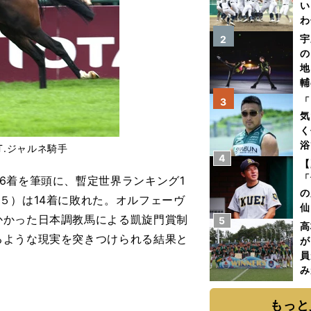
い
わ
だ
宇
2
の
地
輔
題
「
3
気
く
浴
.ジャルネ騎手
4
太
【
ァ
「
6着を筆頭に、暫定世界ランキング1
の
５）は14着に敗れた。オルフェーヴ
仙
かかった日本調教馬による凱旋門賞制
5
か
高
画
るような現実を突きつけられる結果と
が
員
み
もっと