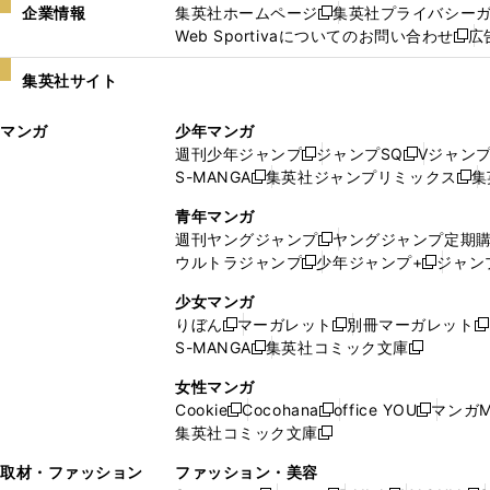
企業情報
集英社ホームページ
集英社プライバシー
新
Web Sportivaについてのお問い合わせ
広
し
新
い
し
集英社サイト
ウ
い
ィ
ウ
マンガ
少年マンガ
ン
ィ
週刊少年ジャンプ
ジャンプSQ
Vジャン
ド
ン
新
新
S-MANGA
集英社ジャンプリミックス
集
ウ
ド
新
し
し
新
で
ウ
し
い
い
し
青年マンガ
開
で
い
ウ
ウ
い
週刊ヤングジャンプ
ヤングジャンプ定期
新
く
開
ウ
ィ
ィ
ウ
ウルトラジャンプ
少年ジャンプ+
ジャン
新
し
新
く
ィ
ン
ン
ィ
し
い
し
ン
ド
ド
ン
少女マンガ
い
ウ
い
ド
ウ
ウ
ド
りぼん
マーガレット
別冊マーガレット
新
新
新
ウ
ィ
ウ
ウ
で
で
ウ
S-MANGA
集英社コミック文庫
し
新
し
新
ィ
ン
ィ
で
開
開
で
い
し
い
し
ン
ド
ン
女性マンガ
開
く
く
開
ウ
い
ウ
い
ド
ウ
ド
Cookie
Cocohana
office YOU
マンガM
く
く
新
新
新
ィ
ウ
ィ
ウ
ウ
で
ウ
集英社コミック文庫
し
新
し
し
ン
ィ
ン
ィ
で
開
で
い
し
い
い
ド
ン
ド
ン
取材・ファッション
ファッション・美容
開
く
開
ウ
い
ウ
ウ
ウ
ド
ウ
ド