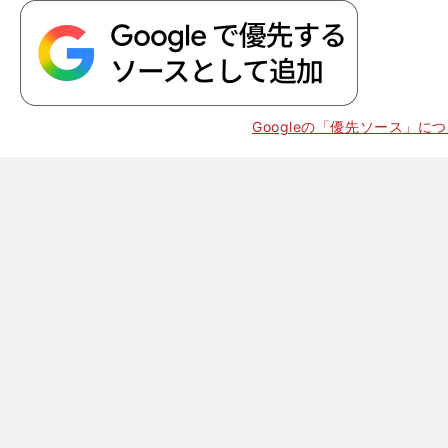
馬
門賞
馬
「
調
な理由
3
Googleの「優先ソース」に