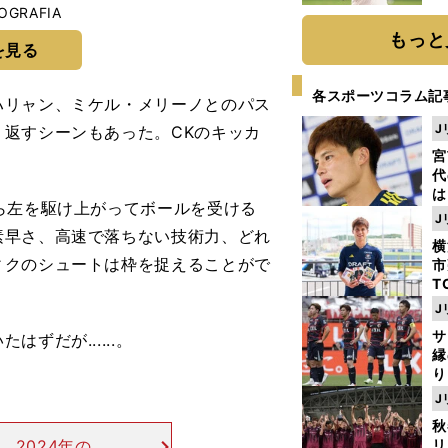
ト
OGRAFIA
く
もっと
を見る
各スポーツコラム記
リャン、ミケル・メリーノとのパス
J
返すシーンもあった。CKのキッカ
宮
代
は
ら左を駆け上がってボールを受ける
が
J
日
素早さ、高速で落ちない技術力、どれ
横
た
ィクのシュートは枠を捉えることがで
市
T
K
J
級
サ
だが......。
ャ
縁
り
開
J
見
秋
2024年の年
リ