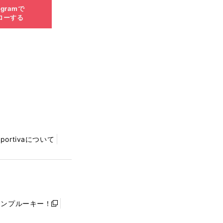
agramで
ローする
Sportivaについて
ャンプルーキー！
新
し