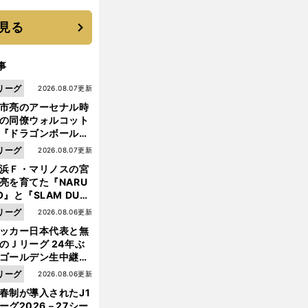
 それでもプロではな
大学進学を選ぶ理由
見る
事
リーグ
2026.08.07更新
市亮のアーセナル時
の同僚ウォルコット
『ドラゴンボール』
大好き ポドルスキは
リーグ
2026.08.07更新
向小次郎に憧れてい
浜Ｆ・マリノスの宮
亮を育てた『NARU
O』と『SLAM DUN
』 中京大中京の同
リーグ
2026.08.06更新
生・木原龍一は"ジ
ッカー日本代表と無
ンプ係"だった
のＪリーグ 24年ぶ
ゴールデン生中継の
幕戦でヘタな試合は
リーグ
2026.08.06更新
せられない
春制が導入されたJ1
ーグ2026－27シー