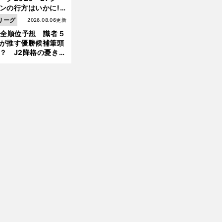
ンの行方はいかに!?
５人の識者が全順位
リーグ
2026.08.06更新
大胆予想
1全順位予想 識者５
が推す優勝候補筆頭
？ J2降格の憂き目
遭いそうな３クラブ
は？
前