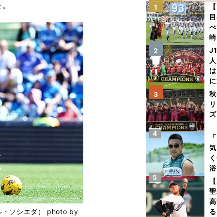
た。
【
1
目
べ
崎
「
J
2
て
人
は
に
と
秋
3
リ
ズ
4
を
「
気
く
浴
5
太
【
ァ
聖
高
シエダ） photo by
る