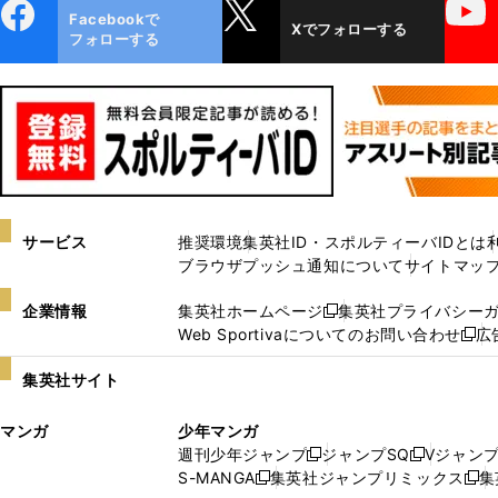
ebo
X
YouTube
Facebookで
Xでフォローする
ok
フォローする
サービス
推奨環境
集英社ID・スポルティーバIDとは
ブラウザプッシュ通知について
サイトマッ
企業情報
集英社ホームページ
集英社プライバシー
新
Web Sportivaについてのお問い合わせ
広
し
新
い
し
集英社サイト
ウ
い
ィ
ウ
マンガ
少年マンガ
ン
ィ
週刊少年ジャンプ
ジャンプSQ
Vジャン
ド
ン
新
新
S-MANGA
集英社ジャンプリミックス
集
ウ
ド
新
し
し
新