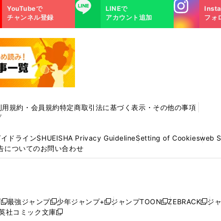
Instagra
LINE
YouTubeで
LINEで
Inst
m
チャンネル登録
アカウント追加
フォ
利用規約・会員規約
特定商取引法に基づく表示・その他の事項
プ
ガイドライン
SHUEISHA Privacy Guideline
Setting of Cookies
web 
告についてのお問い合わせ
プ
最強ジャンプ
少年ジャンプ+
ジャンプTOON
ZEBRACK
ジ
新
新
新
新
新
英社コミック文庫
し
新
し
し
し
し