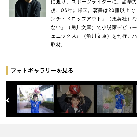
に渡り、スポーツライターに。語学
後、06年に帰国。著書は20冊以上
ンチ・ドロップアウト』（集英社）
ない』（角川文庫）で小説家デビューし
ェニックス』（角川文庫）を刊行。
取材。
フォトギャラリーを見る
へ
次