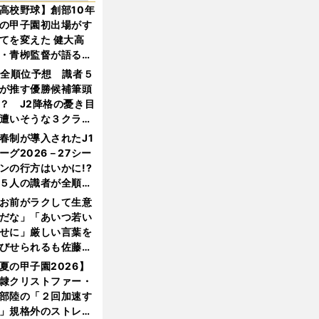
高校野球】創部10年
の甲子園初出場がす
てを変えた 健大高
・青栁監督が語る
機動破壊」はこうし
1全順位予想 識者５
生まれた
が推す優勝候補筆頭
？ J2降格の憂き目
遭いそうな３クラブ
は？
春制が導入されたJ1
ーグ2026－27シー
ンの行方はいかに!?
５人の識者が全順位
大胆予想
お前がラクして生意
だな」「あいつ若い
せに」厳しい言葉を
びせられるも佐藤慎
郎が貫いた誇りとフ
夏の甲子園2026】
ンへの思い
隷クリストファー・
部陸の「２回加速す
」規格外のストレー