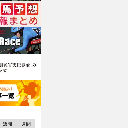
週間
月間