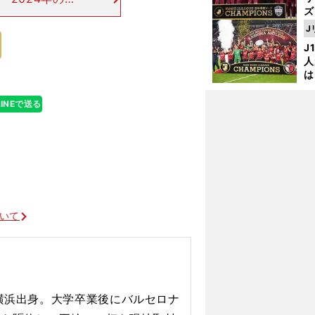
ズ
ピオンズリーグ
杯でもいいスタ
J
を
J
人
は
に
と
LINEで送る
ついて
、横浜出身。大学卒業後にバルセロナ