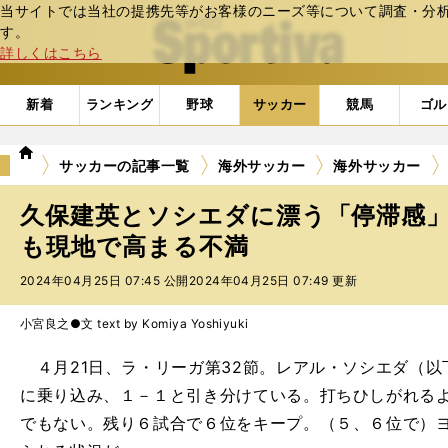
当サイトでは当社の提携先等がお客様のニーズ等について調査・分析し
web Sportiva (webスポルティーバ)
す。
詳しくはこちら
新着
ランキング
野球
サッカー
競馬
ゴル
we
サッカーの記事一覧
海外サッカー
海外サッカー
b
ス
久保建英とソシエダに漂う「停滞感」
ポ
ル
も現地で高まる不満
テ
2024年04月25日 07:45 公開
2024年04月25日 07:49 更新
ィ
ー
バ
小宮良之●文 text by Komiya Yoshiyuki
４月21日、ラ・リーガ第32節。レアル・ソシエダ（以
に乗り込み、１－１と引き分けている。打ちひしがれる
でもない。残り６試合で６位をキープ。（５、６位で）ヨ