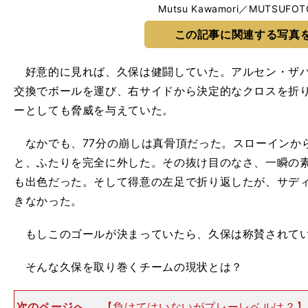
Mutsu Kawamori／MUTSUFOT
この記事に関連する写真
好意的に見れば、久保は健闘していた。アルセン・ザハ
交換でボールを運び、右サイドから決定的なクロスを折り
ーとしても脅威を与えていた。
なかでも、77分の崩しは真骨頂だった。スローインか
と、ふたりを完全に外した。その抜け目のなさ、一瞬の
も出色だった。そして得意の左足で折り返したが、サデ
きなかった。
もしこのゴールが決まっていたら、久保は称賛されていたはず
そんな久保を取り巻くチームの現状とは？
次のページへ
【負けてはいないがプレーレベルは？】 