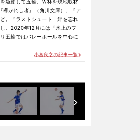
力を駆使して五輪、Ｗ杯を現地取材
リバプールの今季戦術を林陵平が解説
で『導かれし者』（角川文庫）、『ア
など。『ラストシュート 絆を忘れ
、2020年12月には『氷上のフ
パリ五輪ではバレーボールを
中心に
小宮良之の記事一覧
前
へ