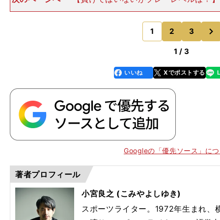
明けを、ラ・レアルは最高の状態で迎えている。チャン
（CL）ではベスト16に進出していたし、スペイン国王
次
ートをきっていた
1
2
3
のページへ
1 / 3
いいね
Xでポストする
line
faceboo
x
k
Googleの「優先ソース」に
著者プロフィール
小宮良之 (こみやよしゆき)
スポーツライター。1972年生まれ
？