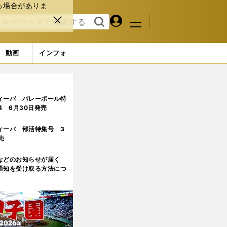
る場合がありま
マイペ
閉じ
検索
メニュ
ー
る
す
ジ
る
動画
インフォ
で高まる不満
ィーバ バレーボール特
.4 6月30日発売
ィーバ 部活特集号 3
売
などのお知らせが届く
通知を受け取る方法につ