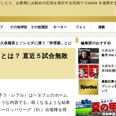
たり、お客様にお勧めの広告を表⽰する⽬的で Cookie を使⽤す
フ
その他球技
その他競技
モーター
フォト
連載
久保建英とソシエダに漂う「停滞感」とは？ 直近５試合無敗も現地
編集部のおすすめ
スポルテ
とは？ 直近５試合無敗
集号 Vol
スポルテ
月16日発
最新記事
プッシュ
いて
下ラ・レアル）はヘタフェのホーム
ような内容でも、暗くなるような結果
ーロッパリーグ（EL）出場権を得