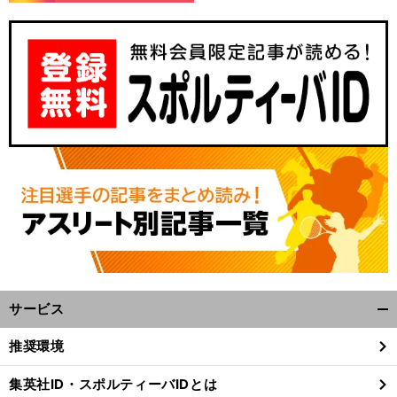
サービス
開
く/
推奨環境
閉
じ
集英社ID・スポルティーバIDとは
る