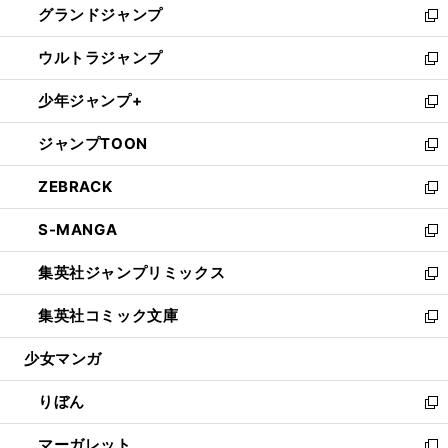
グランドジャンプ
で
ド
ィ
い
新
開
ウ
ン
ウ
し
ウルトラジャンプ
く
で
ド
ィ
い
新
開
ウ
ン
ウ
し
少年ジャンプ+
く
で
ド
ィ
い
新
開
ウ
ン
ウ
し
ジャンプTOON
く
で
ド
ィ
い
新
開
ウ
ン
ウ
し
ZEBRACK
く
で
ド
ィ
い
新
開
ウ
ン
ウ
し
S-MANGA
く
で
ド
ィ
い
新
開
ウ
ン
ウ
し
集英社ジャンプリミックス
く
で
ド
ィ
い
新
開
ウ
ン
ウ
し
集英社コミック文庫
く
で
ド
ィ
い
新
開
ウ
ン
ウ
し
少女マンガ
く
で
ド
ィ
い
開
ウ
ン
ウ
りぼん
く
で
ド
ィ
新
開
ウ
ン
し
マーガレット
く
で
ド