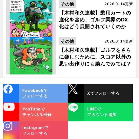
その他
2026.01.14更新
【木村和久連載】乗用カートの
進化を含め、ゴルフ業界のDX
化はどう展開されていくのか
その他
2026.01.14更新
【木村和久連載】ゴルフをさら
に楽しむために、スコア以外の
思い出作りにも励んでみては？
cebo
X
Facebookで
Xでフォローする
ok
フォローする
uTube
LINE
YouTubeで
LINEで
チャンネル登録
アカウント追加
stagra
Instagramで
m
フォローする