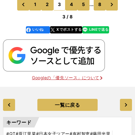
戦はショットが大変なことになっていて、ゴルフに
次
1
2
3
4
5
...
8
のページへ
のページへ
な
前
3 / 8
いいね
Xでポストする
LINEで送る
line
faceboo
x
k
Googleの「優先ソース」について
一覧に戻る
キーワード
#QT
#原江里菜
#日本女子ツアー
#有村智恵
#藤田光里