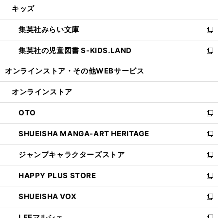
し
キッズ
く
で
ド
ィ
い
開
ウ
ン
ウ
集英社みらい文庫
く
で
ド
ィ
新
開
ウ
ン
し
集英社の児童図書 S-KIDS.LAND
く
で
ド
い
新
開
ウ
ウ
し
オンラインストア・
その他WEBサービス
く
で
ィ
い
開
ン
ウ
オンラインストア
く
ド
ィ
ウ
ン
OTO
で
ド
新
開
ウ
し
SHUEISHA MANGA-ART HERITAGE
く
で
い
新
開
ウ
し
ジャンプキャラクターズストア
く
ィ
い
新
ン
ウ
し
HAPPY PLUS STORE
ド
ィ
い
新
ウ
ン
ウ
し
SHUEISHA VOX
で
ド
ィ
い
新
開
ウ
ン
ウ
し
LEEマルシェ
く
で