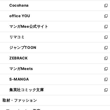
開
ウ
ン
し
Cocohana
く
で
ド
い
新
開
ウ
ウ
し
office YOU
く
で
ィ
い
新
開
ン
ウ
し
マンガMee公式サイト
く
ド
ィ
い
新
ウ
ン
ウ
し
リマコミ
で
ド
ィ
い
新
開
ウ
ン
ウ
し
ジャンプTOON
く
で
ド
ィ
い
新
開
ウ
ン
ウ
し
ZEBRACK
く
で
ド
ィ
い
新
開
ウ
ン
ウ
し
マンガMeets
く
で
ド
ィ
い
新
開
ウ
ン
ウ
し
S-MANGA
く
で
ド
ィ
い
新
開
ウ
ン
ウ
し
集英社コミック文庫
く
で
ド
ィ
い
新
開
ウ
ン
ウ
し
取材・ファッション
く
で
ド
ィ
い
開
ウ
ン
ウ