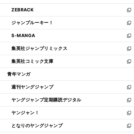
開
ウ
ン
ウ
し
ZEBRACK
く
で
ド
ィ
い
新
開
ウ
ン
ウ
し
ジャンプルーキー！
く
で
ド
ィ
い
新
開
ウ
ン
ウ
し
S-MANGA
く
で
ド
ィ
い
新
開
ウ
ン
ウ
し
集英社ジャンプリミックス
く
で
ド
ィ
い
新
開
ウ
ン
ウ
し
集英社コミック文庫
く
で
ド
ィ
い
新
開
ウ
ン
ウ
し
青年マンガ
く
で
ド
ィ
い
開
ウ
ン
ウ
週刊ヤングジャンプ
く
で
ド
ィ
新
開
ウ
ン
し
ヤングジャンプ定期購読デジタル
く
で
ド
い
新
開
ウ
ウ
し
ヤンジャン！
く
で
ィ
い
新
開
ン
ウ
し
となりのヤングジャンプ
く
ド
ィ
い
新
ウ
ン
ウ
し