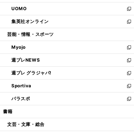
開
ウ
ン
ウ
し
UOMO
く
で
ド
ィ
い
新
開
ウ
ン
ウ
し
集英社オンライン
く
で
ド
ィ
い
新
開
ウ
ン
ウ
し
芸能・情報・スポーツ
く
で
ド
ィ
い
開
ウ
ン
ウ
Myojo
く
で
ド
ィ
新
開
ウ
ン
し
週プレNEWS
く
で
ド
い
新
開
ウ
ウ
し
週プレ グラジャパ!
く
で
ィ
い
新
開
ン
ウ
し
Sportiva
く
ド
ィ
い
新
ウ
ン
ウ
し
パラスポ
で
ド
ィ
い
新
開
ウ
ン
ウ
し
書籍
く
で
ド
ィ
い
開
ウ
ン
ウ
文芸・文庫・総合
く
で
ド
ィ
開
ウ
ン