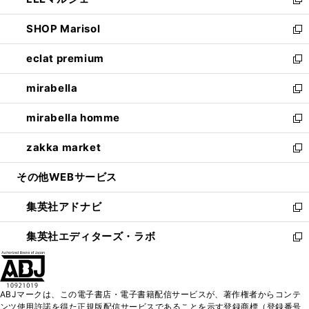
ド
ィ
い
新
開
ウ
ン
ウ
し
SHOP Marisol
く
で
ド
ィ
い
新
開
ウ
ン
ウ
し
eclat premium
く
で
ド
ィ
い
新
開
ウ
ン
ウ
し
mirabella
く
で
ド
ィ
い
新
開
ウ
ン
ウ
し
mirabella homme
く
で
ド
ィ
い
新
開
ウ
ン
ウ
し
zakka market
く
で
ド
ィ
い
新
開
ウ
ン
ウ
し
その他WEBサービス
く
で
ド
ィ
い
開
ウ
ン
ウ
集英社アドナビ
く
で
ド
ィ
新
開
ウ
ン
し
集英社エディターズ・ラボ
く
で
ド
い
新
開
ウ
ウ
し
く
で
ィ
い
開
ン
ウ
ABJマークは、この電子書店・電子書籍配信サービスが、著作権者からコンテ
く
ド
ィ
ンツ使用許諾を得た正規版配信サービスであることを示す登録商標（登録番号