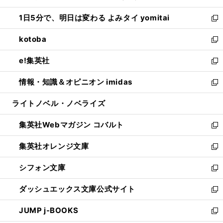
ウ
ン
ウ
し
1日5分で、明日は変わる よみタイ yomitai
で
ド
ィ
い
新
開
ウ
ン
ウ
し
kotoba
く
で
ド
ィ
い
新
開
ウ
ン
ウ
し
e!集英社
く
で
ド
ィ
い
新
開
ウ
ン
ウ
し
情報・知識＆オピニオン imidas
く
で
ド
ィ
い
新
開
ウ
ン
ウ
し
ライトノベル・ノベライズ
く
で
ド
ィ
い
開
ウ
ン
ウ
集英社Webマガジン コバルト
く
で
ド
ィ
新
開
ウ
ン
し
集英社オレンジ文庫
く
で
ド
い
新
開
ウ
ウ
し
シフォン文庫
く
で
ィ
い
新
開
ン
ウ
し
ダッシュエックス文庫公式サイト
く
ド
ィ
い
新
ウ
ン
ウ
し
JUMP j-BOOKS
で
ド
ィ
い
新
開
ウ
ン
ウ