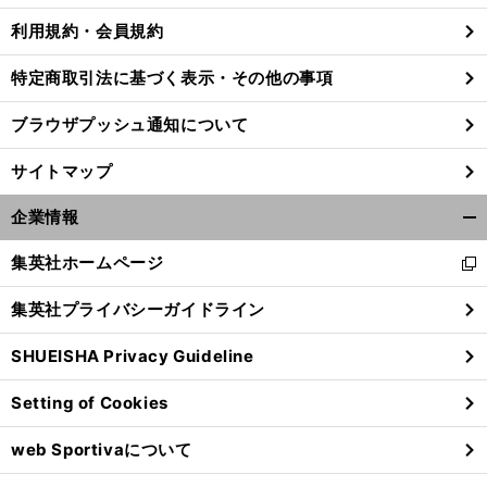
利用規約・会員規約
特定商取引法に基づく表示・その他の事項
ブラウザプッシュ通知について
サイトマップ
企業情報
開
く/
集英社ホームページ
新
閉
し
じ
集英社プライバシーガイドライン
い
る
ウ
前
SHUEISHA Privacy Guideline
ィ
へ
ン
Setting of Cookies
ド
ウ
web Sportivaについて
で
開