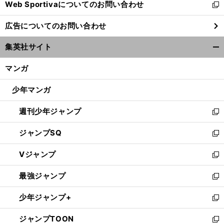
Web Sportivaについてのお問い合わせ
く
新
し
広告についてのお問い合わせ
い
ウ
集英社サイト
ィ
開
ン
く/
マンガ
ド
閉
ウ
じ
少年マンガ
で
る
開
週刊少年ジャンプ
く
新
し
ジャンプSQ
い
新
ウ
し
Vジャンプ
ィ
い
新
ン
ウ
し
最強ジャンプ
ド
ィ
い
新
ウ
ン
ウ
し
少年ジャンプ+
で
ド
ィ
い
新
開
ウ
ン
ウ
し
ジャンプTOON
く
で
ド
ィ
い
新