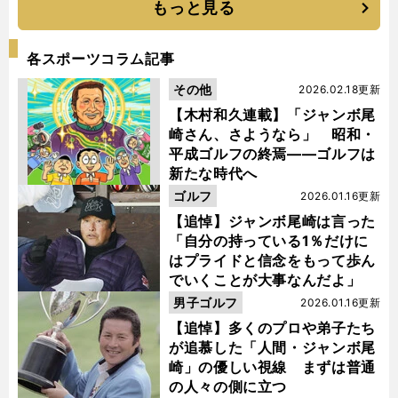
もっと見る
各スポーツコラム記事
その他
2026.02.18更新
【木村和久連載】「ジャンボ尾
崎さん、さようなら」 昭和・
平成ゴルフの終焉――ゴルフは
新たな時代へ
ゴルフ
2026.01.16更新
【追悼】ジャンボ尾崎は言った
「自分の持っている1％だけに
はプライドと信念をもって歩ん
でいくことが大事なんだよ」
男子ゴルフ
2026.01.16更新
【追悼】多くのプロや弟子たち
が追慕した「人間・ジャンボ尾
崎」の優しい視線 まずは普通
の人々の側に立つ