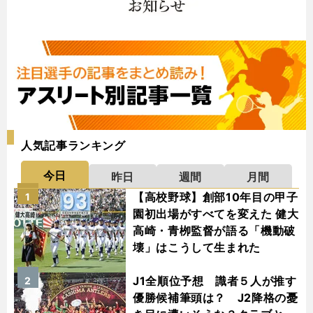
人気記事ランキング
今日
昨日
週間
月間
【高校野球】創部10年目の甲子
1
園初出場がすべてを変えた 健大
高崎・青栁監督が語る「機動破
壊」はこうして生まれた
J1全順位予想 識者５人が推す
2
優勝候補筆頭は？ J2降格の憂