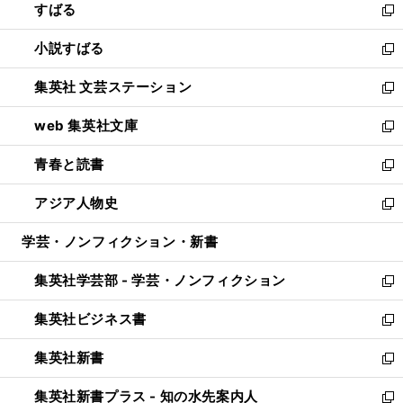
すばる
く
で
ド
新
開
ウ
し
小説すばる
く
で
い
新
開
ウ
し
集英社 文芸ステーション
く
ィ
い
新
ン
ウ
し
web 集英社文庫
ド
ィ
い
新
ウ
ン
ウ
し
青春と読書
で
ド
ィ
い
新
開
ウ
ン
ウ
し
アジア人物史
く
で
ド
ィ
い
新
開
ウ
ン
ウ
し
学芸・ノンフィクション・新書
く
で
ド
ィ
い
開
ウ
ン
ウ
集英社学芸部 - 学芸・ノンフィクション
く
で
ド
ィ
新
開
ウ
ン
し
集英社ビジネス書
く
で
ド
い
新
開
ウ
ウ
し
集英社新書
く
で
ィ
い
新
開
ン
ウ
し
集英社新書プラス - 知の水先案内人
く
ド
ィ
い
新