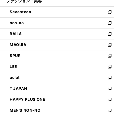
ファッション・美容
く
で
ド
ィ
開
ウ
ン
Seventeen
く
で
ド
新
開
ウ
し
non-no
く
で
い
新
開
ウ
し
BAILA
く
ィ
い
新
ン
ウ
し
MAQUIA
ド
ィ
い
新
ウ
ン
ウ
し
SPUR
で
ド
ィ
い
新
開
ウ
ン
ウ
し
LEE
く
で
ド
ィ
い
新
開
ウ
ン
ウ
し
eclat
く
で
ド
ィ
い
新
開
ウ
ン
ウ
し
T JAPAN
く
で
ド
ィ
い
新
開
ウ
ン
ウ
し
HAPPY PLUS ONE
く
で
ド
ィ
い
新
開
ウ
ン
ウ
し
MEN'S NON-NO
く
で
ド
ィ
い
新