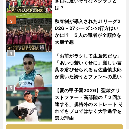
き目に遭いそうな３クラブと
は？
秋春制が導入されたJ1リーグ2
3
026－27シーズンの行方はい
かに!? ５人の識者が全順位を
大胆予想
4
「お前がラクして生意気だな」
「あいつ若いくせに」厳しい言
葉を浴びせられるも佐藤慎太郎
が貫いた誇りとファンへの思い
5
【夏の甲子園2026】聖隷クリ
ストファー・高部陸の「２回加
速する」規格外のストレート そ
れでもプロではなく大学進学を
選ぶ理由