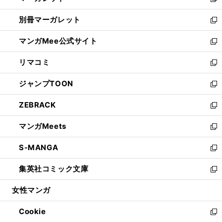
い
新
開
ウ
ウ
し
別冊マーガレット
く
で
ィ
い
新
開
ン
ウ
し
マンガMee公式サイト
く
ド
ィ
い
新
ウ
ン
ウ
し
リマコミ
で
ド
ィ
い
新
開
ウ
ン
ウ
し
ジャンプTOON
く
で
ド
ィ
い
新
開
ウ
ン
ウ
し
ZEBRACK
く
で
ド
ィ
い
新
開
ウ
ン
ウ
し
マンガMeets
く
で
ド
ィ
い
新
開
ウ
ン
ウ
し
S-MANGA
く
で
ド
ィ
い
新
開
ウ
ン
ウ
し
集英社コミック文庫
く
で
ド
ィ
い
新
開
ウ
ン
ウ
し
女性マンガ
く
で
ド
ィ
い
開
ウ
ン
ウ
Cookie
く
で
ド
ィ
新