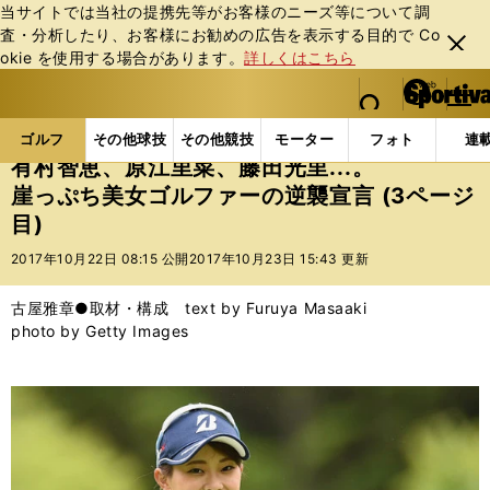
当サイトでは当社の提携先等がお客様のニーズ等について調
査・分析したり、お客様にお勧めの広告を表⽰する⽬的で Co
閉じ
okie を使⽤する場合があります。
詳しくはこちら
る
マイペ
web Sportiva (webスポルティーバ)
検索
メニュ
we
ー
ゴルフの記事一覧
ゴルフ
女子ゴルフ
有村智恵、
b
ジ
ゴルフ
その他球技
その他競技
モーター
フォト
連
ス
有村智恵、原江里菜、藤田光里...。
ポ
崖っぷち美女ゴルファーの逆襲宣言 (3ページ
ル
目)
テ
ィ
2017年10月22日 08:15 公開
2017年10月23日 15:43 更新
ー
バ
古屋雅章●取材・構成 text by Furuya Masaaki
photo by Getty Images