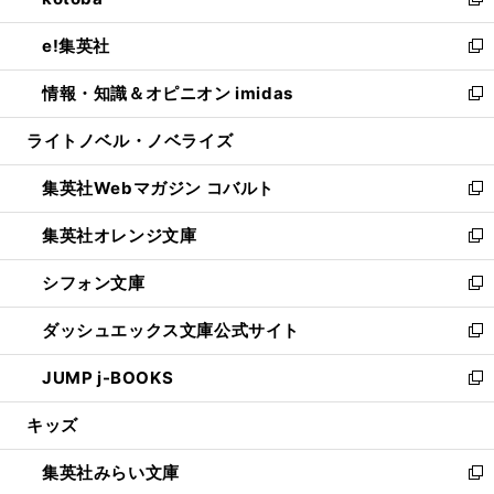
ィ
い
新
開
ウ
ン
ウ
し
e!集英社
く
で
ド
ィ
い
新
開
ウ
ン
ウ
し
情報・知識＆オピニオン imidas
く
で
ド
ィ
い
新
開
ウ
ン
ウ
し
ライトノベル・ノベライズ
く
で
ド
ィ
い
開
ウ
ン
ウ
集英社Webマガジン コバルト
く
で
ド
ィ
新
開
ウ
ン
し
集英社オレンジ文庫
く
で
ド
い
新
開
ウ
ウ
し
シフォン文庫
く
で
ィ
い
新
開
ン
ウ
し
ダッシュエックス文庫公式サイト
く
ド
ィ
い
新
ウ
ン
ウ
し
JUMP j-BOOKS
で
ド
ィ
い
新
開
ウ
ン
ウ
し
キッズ
く
で
ド
ィ
い
開
ウ
ン
ウ
集英社みらい文庫
く
で
ド
ィ
新