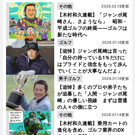
その他
2026.02.18更新
【木村和久連載】「ジャンボ尾
崎さん、さようなら」 昭和・
平成ゴルフの終焉――ゴルフは
新たな時代へ
ゴルフ
2026.01.16更新
【追悼】ジャンボ尾崎は言った
「自分の持っている1％だけに
はプライドと信念をもって歩ん
でいくことが大事なんだよ」
男子ゴルフ
2026.01.16更新
【追悼】多くのプロや弟子たち
が追慕した「人間・ジャンボ尾
崎」の優しい視線 まずは普通
の人々の側に立つ
その他
2026.01.14更新
【木村和久連載】乗用カートの
進化を含め、ゴルフ業界のDX