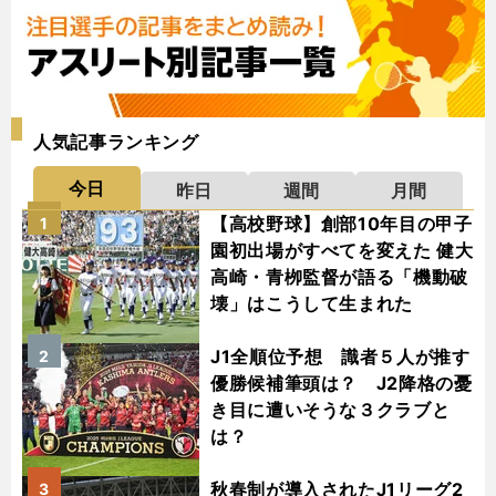
人気記事ランキング
今日
昨日
週間
月間
【高校野球】創部10年目の甲子
1
園初出場がすべてを変えた 健大
高崎・青栁監督が語る「機動破
壊」はこうして生まれた
J1全順位予想 識者５人が推す
2
優勝候補筆頭は？ J2降格の憂
き目に遭いそうな３クラブと
は？
秋春制が導入されたJ1リーグ2
3