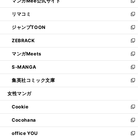
マンガMee公式サイト
く
ド
ィ
い
新
ウ
ン
ウ
し
リマコミ
で
ド
ィ
い
新
開
ウ
ン
ウ
し
ジャンプTOON
く
で
ド
ィ
い
新
開
ウ
ン
ウ
し
ZEBRACK
く
で
ド
ィ
い
新
開
ウ
ン
ウ
し
マンガMeets
く
で
ド
ィ
い
新
開
ウ
ン
ウ
し
S-MANGA
く
で
ド
ィ
い
新
開
ウ
ン
ウ
し
集英社コミック文庫
く
で
ド
ィ
い
新
開
ウ
ン
ウ
し
女性マンガ
く
で
ド
ィ
い
開
ウ
ン
ウ
Cookie
く
で
ド
ィ
新
開
ウ
ン
し
Cocohana
く
で
ド
い
新
開
ウ
ウ
し
office YOU
く
で
ィ
い
新