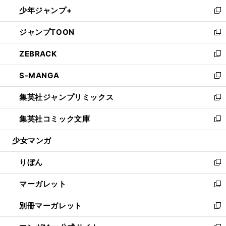
ン
ウ
し
少年ジャンプ+
く
で
ド
ィ
い
新
開
ウ
ン
ウ
し
ジャンプTOON
く
で
ド
ィ
い
新
開
ウ
ン
ウ
し
ZEBRACK
く
で
ド
ィ
い
新
開
ウ
ン
ウ
し
S-MANGA
く
で
ド
ィ
い
新
開
ウ
ン
ウ
し
集英社ジャンプリミックス
く
で
ド
ィ
い
新
開
ウ
ン
ウ
し
集英社コミック文庫
く
で
ド
ィ
い
新
開
ウ
ン
ウ
し
少女マンガ
く
で
ド
ィ
い
開
ウ
ン
ウ
りぼん
く
で
ド
ィ
新
開
ウ
ン
し
マーガレット
く
で
ド
い
新
開
ウ
ウ
し
別冊マーガレット
く
で
ィ
い
新
開
ン
ウ
し