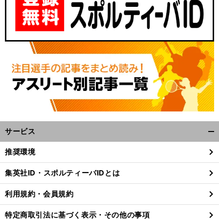
サービス
開
く/
推奨環境
閉
じ
集英社ID・スポルティーバIDとは
る
利用規約・会員規約
特定商取引法に基づく表示・その他の事項