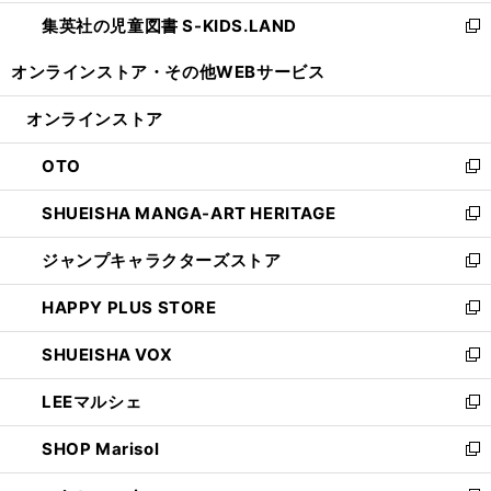
開
ウ
ン
し
集英社の児童図書 S-KIDS.LAND
く
で
ド
い
新
開
ウ
ウ
し
オンラインストア・
その他WEBサービス
く
で
ィ
い
開
ン
ウ
オンラインストア
く
ド
ィ
ウ
ン
OTO
で
ド
新
開
ウ
し
SHUEISHA MANGA-ART HERITAGE
く
で
い
新
開
ウ
し
ジャンプキャラクターズストア
く
ィ
い
新
ン
ウ
し
HAPPY PLUS STORE
ド
ィ
い
新
ウ
ン
ウ
し
SHUEISHA VOX
で
ド
ィ
い
新
開
ウ
ン
ウ
し
LEEマルシェ
く
で
ド
ィ
い
新
開
ウ
ン
ウ
し
SHOP Marisol
く
で
ド
ィ
い
新
開
ウ
ン
ウ
し