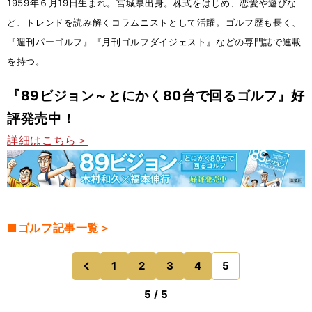
1959年６月19日生まれ。宮城県出身。株式をはじめ、恋愛や遊びな
ど、トレンドを読み解くコラムニストとして活躍。ゴルフ歴も長く、
『週刊パーゴルフ』『月刊ゴルフダイジェスト』などの専門誌で連載
を持つ。
『89ビジョン～とにかく80台で回るゴルフ』好
評発売中！
詳細はこちら＞
■ゴルフ記事一覧＞
1
2
3
4
5
のページへ
前
5 / 5