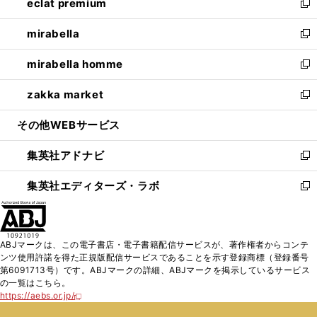
eclat premium
く
で
ド
ィ
い
新
開
ウ
ン
ウ
し
mirabella
く
で
ド
ィ
い
新
開
ウ
ン
ウ
し
mirabella homme
く
で
ド
ィ
い
新
開
ウ
ン
ウ
し
zakka market
く
で
ド
ィ
い
新
開
ウ
ン
ウ
し
その他WEBサービス
く
で
ド
ィ
い
開
ウ
ン
ウ
集英社アドナビ
く
で
ド
ィ
新
開
ウ
ン
し
集英社エディターズ・ラボ
く
で
ド
い
新
開
ウ
ウ
し
く
で
ィ
い
開
ン
ウ
ABJマークは、この電子書店・電子書籍配信サービスが、著作権者からコンテ
く
ド
ィ
ンツ使用許諾を得た正規版配信サービスであることを示す登録商標（登録番号
ウ
ン
第6091713号）です。ABJマークの詳細、ABJマークを掲示しているサービス
で
ド
の一覧はこちら。
開
ウ
https://aebs.or.jp/
新
く
で
し