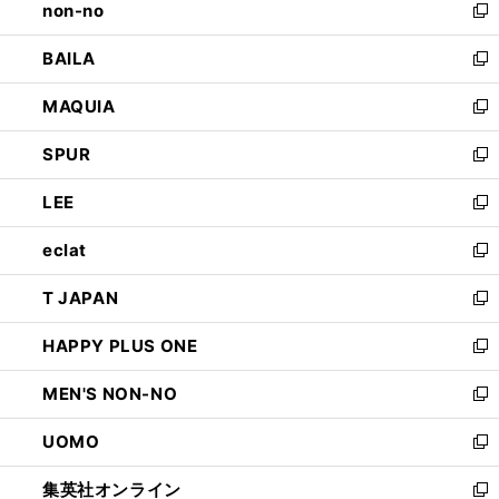
non-no
く
で
い
新
開
ウ
し
BAILA
く
ィ
い
新
ン
ウ
し
MAQUIA
ド
ィ
い
新
ウ
ン
ウ
し
SPUR
で
ド
ィ
い
新
開
ウ
ン
ウ
し
LEE
く
で
ド
ィ
い
新
開
ウ
ン
ウ
し
eclat
く
で
ド
ィ
い
新
開
ウ
ン
ウ
し
T JAPAN
く
で
ド
ィ
い
新
開
ウ
ン
ウ
し
HAPPY PLUS ONE
く
で
ド
ィ
い
新
開
ウ
ン
ウ
し
MEN'S NON-NO
く
で
ド
ィ
い
新
開
ウ
ン
ウ
し
UOMO
く
で
ド
ィ
い
新
開
ウ
ン
ウ
し
集英社オンライン
く
で
ド
ィ
い
新