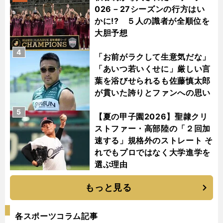
026－27シーズンの行方はい
かに!? ５人の識者が全順位を
大胆予想
4
「お前がラクして生意気だな」
「あいつ若いくせに」厳しい言
葉を浴びせられるも佐藤慎太郎
が貫いた誇りとファンへの思い
5
【夏の甲子園2026】聖隷クリ
ストファー・高部陸の「２回加
速する」規格外のストレート そ
れでもプロではなく大学進学を
選ぶ理由
もっと見る
各スポーツコラム記事