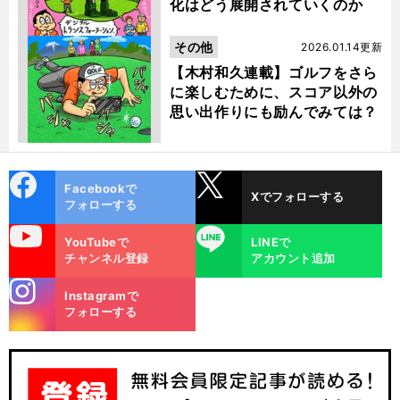
化はどう展開されていくのか
その他
2026.01.14更新
【木村和久連載】ゴルフをさら
に楽しむために、スコア以外の
思い出作りにも励んでみては？
cebo
X
Facebookで
Xでフォローする
ok
フォローする
uTube
LINE
YouTubeで
LINEで
チャンネル登録
アカウント追加
stagra
Instagramで
m
フォローする