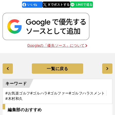
いいね
Xでポストする
LINEで送る
line
faceboo
x
k
Googleの「優先ソース」について
一覧に戻る
キーワード
#お気楽ゴルフ
#ゴルハラ
#ゴルファー
#ゴルフハラスメント
#木村和久
編集部のおすすめ