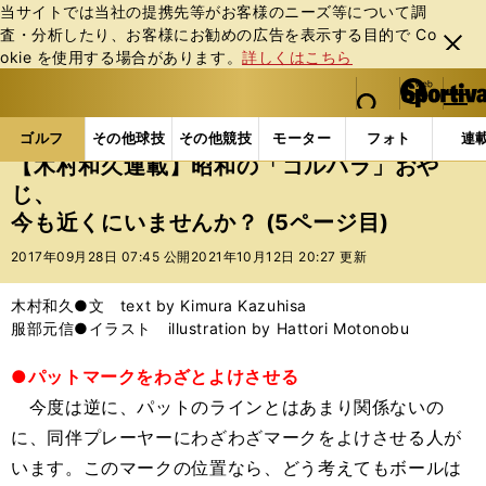
当サイトでは当社の提携先等がお客様のニーズ等について調
査・分析したり、お客様にお勧めの広告を表⽰する⽬的で Co
閉じ
okie を使⽤する場合があります。
詳しくはこちら
る
マイペ
web Sportiva (webスポルティーバ)
検索
メニュ
we
ー
ゴルフの記事一覧
ゴルフ
その他
【木村和久連
b
ジ
ゴルフ
その他球技
その他競技
モーター
フォト
連
ス
【木村和久連載】昭和の「ゴルハラ」おや
ポ
じ、
ル
今も近くにいませんか？ (5ページ目)
テ
ィ
2017年09月28日 07:45 公開
2021年10月12日 20:27 更新
ー
バ
木村和久●文 text by Kimura Kazuhisa
服部元信●イラスト illustration by Hattori Motonobu
●パットマークをわざとよけさせる
今度は逆に、パットのラインとはあまり関係ないの
に、同伴プレーヤーにわざわざマークをよけさせる人が
います。このマークの位置なら、どう考えてもボールは