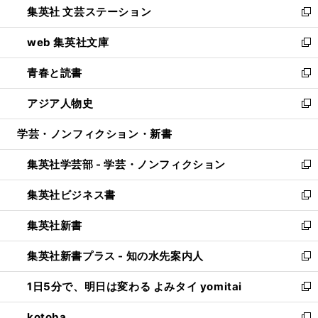
集英社 文芸ステーション
く
ィ
い
新
ン
ウ
し
web 集英社文庫
ド
ィ
い
新
ウ
ン
ウ
し
青春と読書
で
ド
ィ
い
新
開
ウ
ン
ウ
し
アジア人物史
く
で
ド
ィ
い
新
開
ウ
ン
ウ
し
学芸・ノンフィクション・新書
く
で
ド
ィ
い
開
ウ
ン
ウ
集英社学芸部 - 学芸・ノンフィクション
く
で
ド
ィ
新
開
ウ
ン
し
集英社ビジネス書
く
で
ド
い
新
開
ウ
ウ
し
集英社新書
く
で
ィ
い
新
開
ン
ウ
し
集英社新書プラス - 知の水先案内人
く
ド
ィ
い
新
ウ
ン
ウ
し
1日5分で、明日は変わる よみタイ yomitai
で
ド
ィ
い
新
開
ウ
ン
ウ
し
kotoba
く
で
ド