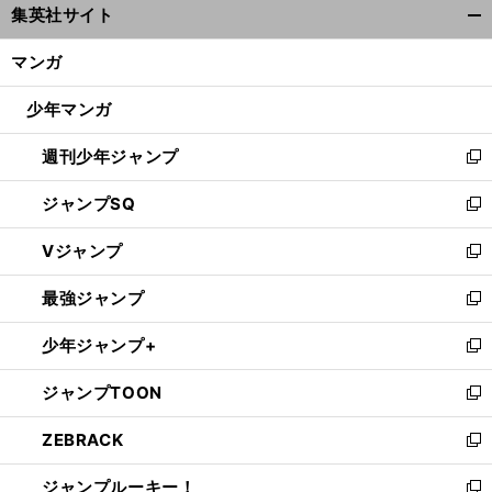
集英社サイト
ィ
開
ン
く/
マンガ
ド
閉
ウ
じ
少年マンガ
で
る
開
週刊少年ジャンプ
く
新
し
ジャンプSQ
い
新
ウ
し
Vジャンプ
ィ
い
新
ン
ウ
し
最強ジャンプ
ド
ィ
い
新
ウ
ン
ウ
し
少年ジャンプ+
で
ド
ィ
い
新
開
ウ
ン
ウ
し
ジャンプTOON
く
で
ド
ィ
い
新
開
ウ
ン
ウ
し
ZEBRACK
く
で
ド
ィ
い
新
開
ウ
ン
ウ
し
ジャンプルーキー！
く
で
ド
ィ
い
新