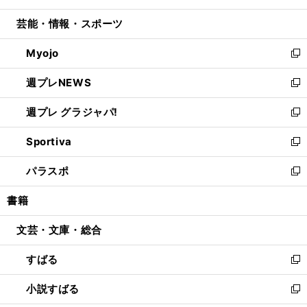
開
ウ
ン
ウ
し
芸能・情報・スポーツ
く
で
ド
ィ
い
開
ウ
ン
ウ
Myojo
く
で
ド
ィ
新
開
ウ
ン
し
週プレNEWS
く
で
ド
い
新
開
ウ
ウ
し
週プレ グラジャパ!
く
で
ィ
い
新
開
ン
ウ
し
Sportiva
く
ド
ィ
い
新
ウ
ン
ウ
し
パラスポ
で
ド
ィ
い
新
開
ウ
ン
ウ
し
書籍
く
で
ド
ィ
い
開
ウ
ン
ウ
文芸・文庫・総合
く
で
ド
ィ
開
ウ
ン
すばる
く
で
ド
新
開
ウ
し
小説すばる
く
で
い
新
開
ウ
し