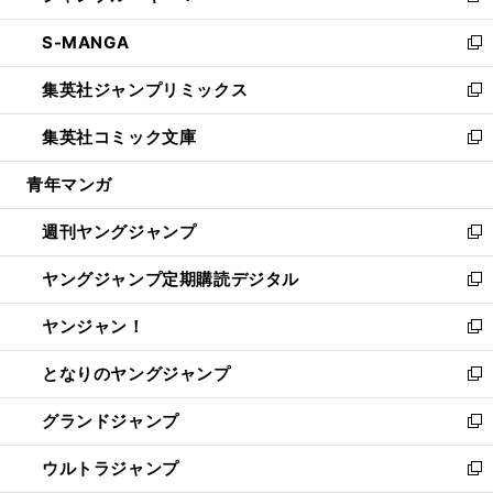
開
ウ
ン
ウ
し
S-MANGA
く
で
ド
ィ
い
新
開
ウ
ン
ウ
し
集英社ジャンプリミックス
く
で
ド
ィ
い
新
開
ウ
ン
ウ
し
集英社コミック文庫
く
で
ド
ィ
い
新
開
ウ
ン
ウ
し
青年マンガ
く
で
ド
ィ
い
開
ウ
ン
ウ
週刊ヤングジャンプ
く
で
ド
ィ
新
開
ウ
ン
し
ヤングジャンプ定期購読デジタル
く
で
ド
い
新
開
ウ
ウ
し
ヤンジャン！
く
で
ィ
い
新
開
ン
ウ
し
となりのヤングジャンプ
く
ド
ィ
い
新
ウ
ン
ウ
し
グランドジャンプ
で
ド
ィ
い
新
開
ウ
ン
ウ
し
ウルトラジャンプ
く
で
ド
ィ
い
新
開
ウ