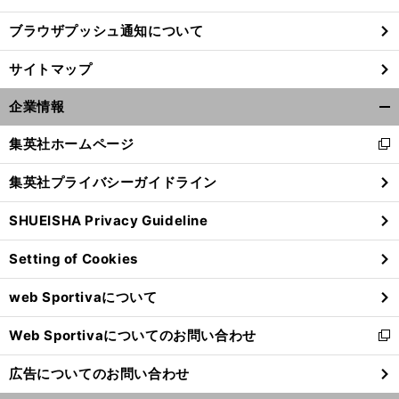
ブラウザプッシュ通知について
サイトマップ
企業情報
開
く/
集英社ホームページ
新
閉
し
じ
集英社プライバシーガイドライン
い
る
ウ
SHUEISHA Privacy Guideline
ィ
ン
丸
、
新
」
Setting of Cookies
ド
山茂樹のように
プレジデンツ杯で「
たなスター
は誕生するか
ウ
web Sportivaについて
で
開
Web Sportivaについてのお問い合わせ
く
新
し
広告についてのお問い合わせ
い
ウ