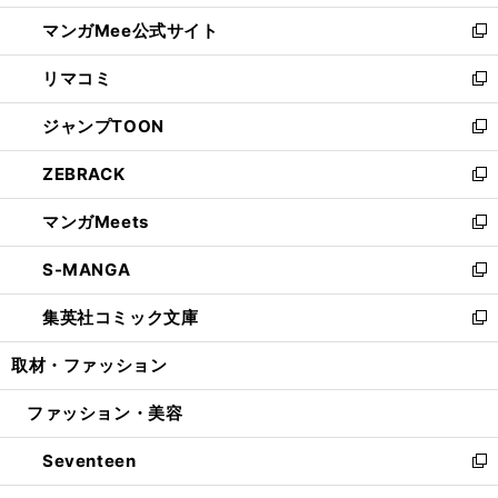
開
ン
ウ
し
マンガMee公式サイト
く
ド
ィ
い
新
ウ
ン
ウ
し
リマコミ
で
ド
ィ
い
新
開
ウ
ン
ウ
し
ジャンプTOON
く
で
ド
ィ
い
新
開
ウ
ン
ウ
し
ZEBRACK
く
で
ド
ィ
い
新
開
ウ
ン
ウ
し
マンガMeets
く
で
ド
ィ
い
新
開
ウ
ン
ウ
し
S-MANGA
く
で
ド
ィ
い
新
開
ウ
ン
ウ
し
集英社コミック文庫
く
で
ド
ィ
い
新
開
ウ
ン
ウ
し
取材・ファッション
く
で
ド
ィ
い
開
ウ
ン
ウ
ファッション・美容
く
で
ド
ィ
開
ウ
ン
Seventeen
く
で
ド
新
開
ウ
し