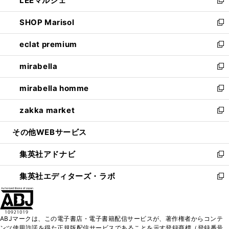
LEEマルシェ
で
ド
ィ
い
新
開
ウ
ン
ウ
し
SHOP Marisol
く
で
ド
ィ
い
新
開
ウ
ン
ウ
し
eclat premium
く
で
ド
ィ
い
新
開
ウ
ン
ウ
し
mirabella
く
で
ド
ィ
い
新
開
ウ
ン
ウ
し
mirabella homme
く
で
ド
ィ
い
新
開
ウ
ン
ウ
し
zakka market
く
で
ド
ィ
い
新
開
ウ
ン
ウ
し
その他WEBサービス
く
で
ド
ィ
い
開
ウ
ン
ウ
集英社アドナビ
く
で
ド
ィ
新
開
ウ
ン
し
集英社エディターズ・ラボ
く
で
ド
い
新
開
ウ
ウ
し
く
で
ィ
い
開
ン
ウ
ABJマークは、この電子書店・電子書籍配信サービスが、著作権者からコンテ
く
ド
ィ
ンツ使用許諾を得た正規版配信サービスであることを示す登録商標（登録番号