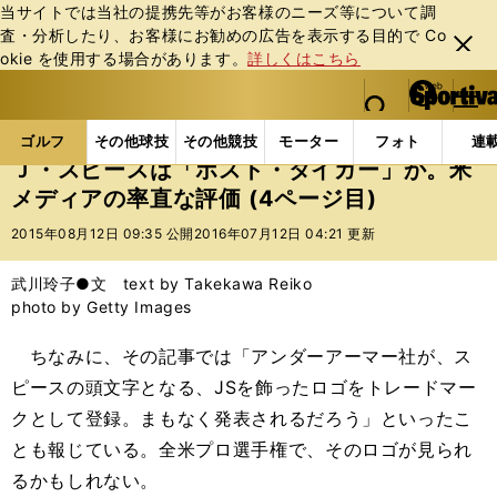
当サイトでは当社の提携先等がお客様のニーズ等について調
査・分析したり、お客様にお勧めの広告を表⽰する⽬的で Co
閉じ
okie を使⽤する場合があります。
詳しくはこちら
る
マイペ
web Sportiva (webスポルティーバ)
検索
メニュ
we
ー
ゴルフの記事一覧
ゴルフ
男子ゴルフ
Ｊ・スピ
b
ジ
ゴルフ
その他球技
その他競技
モーター
フォト
連
ス
Ｊ・スピースは「ポスト・タイガー」か。米
ポ
メディアの率直な評価 (4ページ目)
ル
テ
2015年08月12日 09:35 公開
2016年07月12日 04:21 更新
ィ
ー
武川玲子●文 text by Takekawa Reiko
バ
photo by Getty Images
ちなみに、その記事では「アンダーアーマー社が、ス
ピースの頭文字となる、JSを飾ったロゴをトレードマー
クとして登録。まもなく発表されるだろう」といったこ
とも報じている。全米プロ選手権で、そのロゴが見られ
るかもしれない。