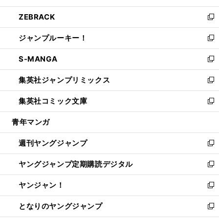
開
ウ
ン
ウ
し
ZEBRACK
く
で
ド
ィ
い
新
開
ウ
ン
ウ
し
ジャンプルーキー！
く
で
ド
ィ
い
新
開
ウ
ン
ウ
し
S-MANGA
く
で
ド
ィ
い
新
開
ウ
ン
ウ
し
集英社ジャンプリミックス
く
で
ド
ィ
い
新
開
ウ
ン
ウ
し
集英社コミック文庫
く
で
ド
ィ
い
新
開
ウ
ン
ウ
し
青年マンガ
く
で
ド
ィ
い
開
ウ
ン
ウ
週刊ヤングジャンプ
く
で
ド
ィ
新
開
ウ
ン
し
ヤングジャンプ定期購読デジタル
く
で
ド
い
新
開
ウ
ウ
し
ヤンジャン！
く
で
ィ
い
新
開
ン
ウ
し
となりのヤングジャンプ
く
ド
ィ
い
新
ウ
ン
ウ
し