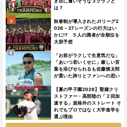
き目に遭いそうな３クラブと
は？
秋春制が導入されたJ1リーグ2
3
026－27シーズンの行方はい
かに!? ５人の識者が全順位を
大胆予想
4
「お前がラクして生意気だな」
「あいつ若いくせに」厳しい言
葉を浴びせられるも佐藤慎太郎
が貫いた誇りとファンへの思い
5
【夏の甲子園2026】聖隷クリ
ストファー・高部陸の「２回加
速する」規格外のストレート そ
れでもプロではなく大学進学を
選ぶ理由