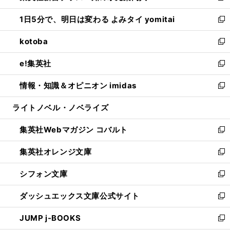
ウ
ン
ウ
し
1日5分で、明日は変わる よみタイ yomitai
で
ド
ィ
い
新
開
ウ
ン
ウ
し
kotoba
く
で
ド
ィ
い
新
開
ウ
ン
ウ
し
e!集英社
く
で
ド
ィ
い
新
開
ウ
ン
ウ
し
情報・知識＆オピニオン imidas
く
で
ド
ィ
い
新
開
ウ
ン
ウ
し
ライトノベル・ノベライズ
く
で
ド
ィ
い
開
ウ
ン
ウ
集英社Webマガジン コバルト
く
で
ド
ィ
新
開
ウ
ン
し
集英社オレンジ文庫
く
で
ド
い
新
開
ウ
ウ
し
シフォン文庫
く
で
ィ
い
新
開
ン
ウ
し
ダッシュエックス文庫公式サイト
く
ド
ィ
い
新
ウ
ン
ウ
し
JUMP j-BOOKS
で
ド
ィ
い
新
開
ウ
ン