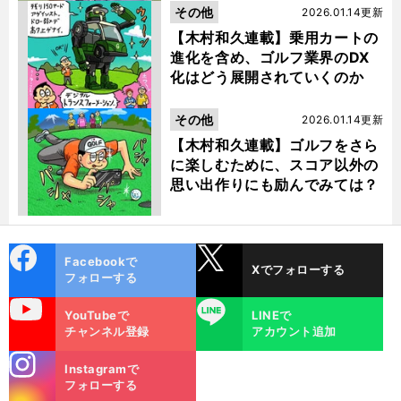
その他
2026.01.14更新
【木村和久連載】乗用カートの
進化を含め、ゴルフ業界のDX
化はどう展開されていくのか
その他
2026.01.14更新
【木村和久連載】ゴルフをさら
に楽しむために、スコア以外の
思い出作りにも励んでみては？
cebo
X
Facebookで
Xでフォローする
ok
フォローする
uTube
LINE
YouTubeで
LINEで
チャンネル登録
アカウント追加
stagra
Instagramで
m
フォローする