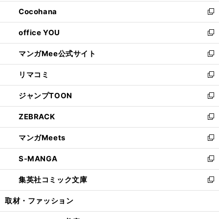
開
ウ
ン
し
Cocohana
く
で
ド
い
新
開
ウ
ウ
し
office YOU
く
で
ィ
い
新
開
ン
ウ
し
マンガMee公式サイト
く
ド
ィ
い
新
ウ
ン
ウ
し
リマコミ
で
ド
ィ
い
新
開
ウ
ン
ウ
し
ジャンプTOON
く
で
ド
ィ
い
新
開
ウ
ン
ウ
し
ZEBRACK
く
で
ド
ィ
い
新
開
ウ
ン
ウ
し
マンガMeets
く
で
ド
ィ
い
新
開
ウ
ン
ウ
し
S-MANGA
く
で
ド
ィ
い
新
開
ウ
ン
ウ
し
集英社コミック文庫
く
で
ド
ィ
い
新
開
ウ
ン
ウ
し
取材・ファッション
く
で
ド
ィ
い
開
ウ
ン
ウ