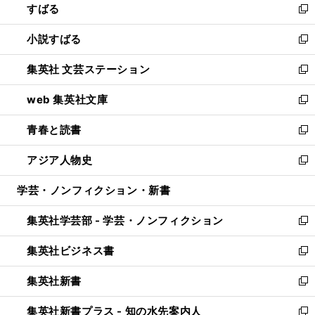
すばる
く
で
ド
新
開
ウ
し
小説すばる
く
で
い
新
開
ウ
し
集英社 文芸ステーション
く
ィ
い
新
ン
ウ
し
web 集英社文庫
ド
ィ
い
新
ウ
ン
ウ
し
青春と読書
で
ド
ィ
い
新
開
ウ
ン
ウ
し
アジア人物史
く
で
ド
ィ
い
新
開
ウ
ン
ウ
し
学芸・ノンフィクション・新書
く
で
ド
ィ
い
開
ウ
ン
ウ
集英社学芸部 - 学芸・ノンフィクション
く
で
ド
ィ
新
開
ウ
ン
し
集英社ビジネス書
く
で
ド
い
新
開
ウ
ウ
し
集英社新書
く
で
ィ
い
新
開
ン
ウ
し
集英社新書プラス - 知の水先案内人
く
ド
ィ
い
新