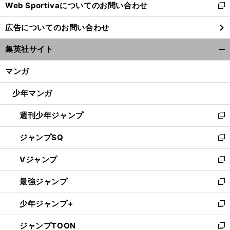
Web Sportivaについてのお問い合わせ
く
新
し
広告についてのお問い合わせ
い
ウ
集英社サイト
【
木
】
、
ィ
開
村和久連載
ゴルフ場と携帯電話の
切っても切れない関係
ン
く/
マンガ
ド
閉
ウ
じ
少年マンガ
で
る
開
週刊少年ジャンプ
く
新
し
ジャンプSQ
い
新
ウ
し
Vジャンプ
ィ
い
新
ン
ウ
し
最強ジャンプ
ド
ィ
い
新
ウ
ン
ウ
し
少年ジャンプ+
で
ド
ィ
い
新
開
ウ
ン
ウ
し
ジャンプTOON
く
で
ド
ィ
い
新