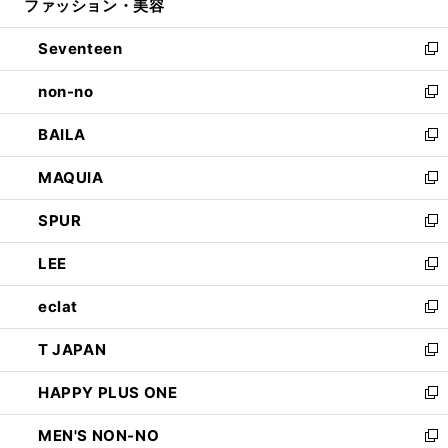
ファッション・美容
く
で
ド
ィ
開
ウ
ン
Seventeen
く
で
ド
新
開
ウ
し
non-no
く
で
い
新
開
ウ
し
BAILA
く
ィ
い
新
ン
ウ
し
MAQUIA
ド
ィ
い
新
ウ
ン
ウ
し
SPUR
で
ド
ィ
い
新
開
ウ
ン
ウ
し
LEE
く
で
ド
ィ
い
新
開
ウ
ン
ウ
し
eclat
く
で
ド
ィ
い
新
開
ウ
ン
ウ
し
T JAPAN
く
で
ド
ィ
い
新
開
ウ
ン
ウ
し
HAPPY PLUS ONE
く
で
ド
ィ
い
新
開
ウ
ン
ウ
し
MEN'S NON-NO
く
で
ド
ィ
い
新