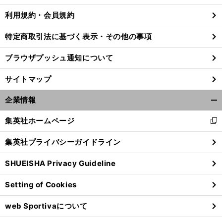
利用規約・会員規約
特定商取引法に基づく表示・その他の事項
ブラウザプッシュ通知について
サイトマップ
企業情報
開
く/
集英社ホームページ
新
閉
し
じ
集英社プライバシーガイドライン
い
る
ウ
SHUEISHA Privacy Guideline
ィ
ン
Setting of Cookies
ド
ウ
web Sportivaについて
で
開