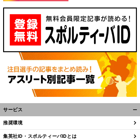
サービス
開
く/
推奨環境
閉
じ
集英社ID・スポルティーバIDとは
る