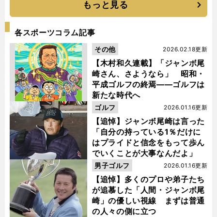
もっと見る
各スポーツコラム記事
その他
2026.02.18更新
【木村和久連載】「ジャンボ尾
崎さん、さようなら」 昭和・
平成ゴルフの終焉――ゴルフは
新たな時代へ
ゴルフ
2026.01.16更新
【追悼】ジャンボ尾崎は言った
「自分の持っている1％だけに
はプライドと信念をもって歩ん
でいくことが大事なんだよ」
男子ゴルフ
2026.01.16更新
【追悼】多くのプロや弟子たち
が追慕した「人間・ジャンボ尾
崎」の優しい視線 まずは普通
の人々の側に立つ