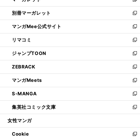
い
新
開
ウ
ウ
し
別冊マーガレット
く
で
ィ
い
新
開
ン
ウ
し
マンガMee公式サイト
く
ド
ィ
い
新
ウ
ン
ウ
し
リマコミ
で
ド
ィ
い
新
開
ウ
ン
ウ
し
ジャンプTOON
く
で
ド
ィ
い
新
開
ウ
ン
ウ
し
ZEBRACK
く
で
ド
ィ
い
新
開
ウ
ン
ウ
し
マンガMeets
く
で
ド
ィ
い
新
開
ウ
ン
ウ
し
S-MANGA
く
で
ド
ィ
い
新
開
ウ
ン
ウ
し
集英社コミック文庫
く
で
ド
ィ
い
新
開
ウ
ン
ウ
し
女性マンガ
く
で
ド
ィ
い
開
ウ
ン
ウ
Cookie
く
で
ド
ィ
新