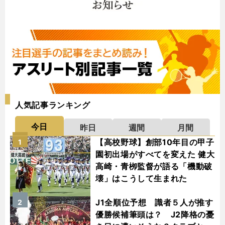
人気記事ランキング
今日
昨日
週間
月間
【高校野球】創部10年目の甲子
1
園初出場がすべてを変えた 健大
高崎・青栁監督が語る「機動破
壊」はこうして生まれた
J1全順位予想 識者５人が推す
2
優勝候補筆頭は？ J2降格の憂