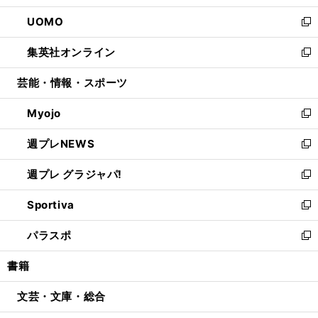
開
ウ
ン
ウ
し
UOMO
く
で
ド
ィ
い
新
開
ウ
ン
ウ
し
集英社オンライン
く
で
ド
ィ
い
新
開
ウ
ン
ウ
し
芸能・情報・スポーツ
く
で
ド
ィ
い
開
ウ
ン
ウ
Myojo
く
で
ド
ィ
新
開
ウ
ン
し
週プレNEWS
く
で
ド
い
新
開
ウ
ウ
し
週プレ グラジャパ!
く
で
ィ
い
新
開
ン
ウ
し
Sportiva
く
ド
ィ
い
新
ウ
ン
ウ
し
パラスポ
で
ド
ィ
い
新
開
ウ
ン
ウ
し
書籍
く
で
ド
ィ
い
開
ウ
ン
ウ
文芸・文庫・総合
く
で
ド
ィ
開
ウ
ン