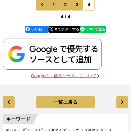
1
2
3
4
のページへ
前
4 / 4
いいね
Xでポストする
LINEで送る
line
faceboo
x
k
Googleの「優先ソース」について
一覧に戻る
キーワード
#ジョーダン・スピース
#タイガー・ウッズ
#マスターズ