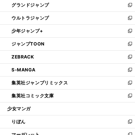
グランドジャンプ
で
ド
ィ
い
新
開
ウ
ン
ウ
し
ウルトラジャンプ
く
で
ド
ィ
い
新
開
ウ
ン
ウ
し
少年ジャンプ+
く
で
ド
ィ
い
新
開
ウ
ン
ウ
し
ジャンプTOON
く
で
ド
ィ
い
新
開
ウ
ン
ウ
し
ZEBRACK
く
で
ド
ィ
い
新
開
ウ
ン
ウ
し
S-MANGA
く
で
ド
ィ
い
新
開
ウ
ン
ウ
し
集英社ジャンプリミックス
く
で
ド
ィ
い
新
開
ウ
ン
ウ
し
集英社コミック文庫
く
で
ド
ィ
い
新
開
ウ
ン
ウ
し
少女マンガ
く
で
ド
ィ
い
開
ウ
ン
ウ
りぼん
く
で
ド
ィ
新
開
ウ
ン
し
マーガレット
く
で
ド