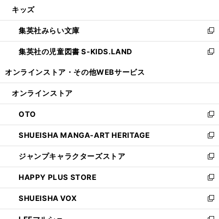
ウ
し
キッズ
く
で
ド
ィ
い
開
ウ
ン
ウ
集英社みらい文庫
く
で
ド
ィ
新
開
ウ
ン
し
集英社の児童図書 S-KIDS.LAND
く
で
ド
い
新
開
ウ
ウ
し
オンラインストア・
その他WEBサービス
く
で
ィ
い
開
ン
ウ
オンラインストア
く
ド
ィ
ウ
ン
OTO
で
ド
新
開
ウ
し
SHUEISHA MANGA-ART HERITAGE
く
で
い
新
開
ウ
し
ジャンプキャラクターズストア
く
ィ
い
新
ン
ウ
し
HAPPY PLUS STORE
ド
ィ
い
新
ウ
ン
ウ
し
SHUEISHA VOX
で
ド
ィ
い
新
開
ウ
ン
ウ
し
く