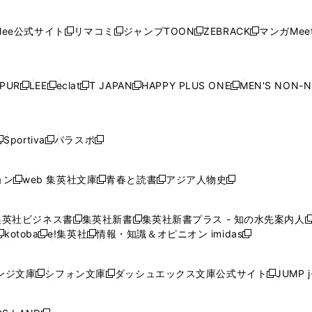
開
開
で
開
開
開
い
い
い
い
い
ン
ド
ン
ド
ン
ド
ン
く
く
開
く
く
く
ウ
ウ
ウ
ウ
ウ
ド
ウ
ド
ウ
ド
ウ
ド
ee公式サイト
リマコミ
ジャンプTOON
ZEBRACK
マンガMeet
く
新
新
新
新
ィ
ィ
ィ
ィ
ィ
ウ
で
ウ
で
ウ
で
ウ
し
し
し
し
ン
ン
ン
ン
ン
で
開
で
開
で
開
で
い
い
い
い
ド
ド
ド
ド
ド
開
く
開
く
開
く
開
ウ
ウ
ウ
ウ
ウ
ウ
ウ
ウ
ウ
PUR
LEE
eclat
T JAPAN
HAPPY PLUS ONE
MEN'S NON-
く
く
く
く
新
新
新
新
新
ィ
ィ
ィ
ィ
で
で
で
で
で
し
し
し
し
し
ン
ン
ン
ン
開
開
開
開
開
い
い
い
い
い
ド
ド
ド
ド
く
く
く
く
く
ウ
ウ
ウ
ウ
ウ
ウ
ウ
ウ
ウ
Sportiva
パラスポ
新
新
ィ
ィ
ィ
ィ
ィ
で
で
で
で
し
し
し
ン
ン
ン
ン
ン
開
開
開
開
い
い
い
ド
ド
ド
ド
ド
ョン
web 集英社文庫
青春と読書
アジア人物史
く
く
く
く
新
新
新
新
ウ
ウ
ウ
ウ
ウ
ウ
ウ
ウ
し
し
し
し
ィ
ィ
ィ
で
で
で
で
で
い
い
い
い
ン
ン
ン
集英社ビジネス書
集英社新書
集英社新書プラス - 知の水先案内人
開
開
開
開
開
新
新
新
ウ
ウ
ウ
ウ
ド
ド
ド
kotoba
e!集英社
情報・知識＆オピニオン imidas
く
く
く
く
く
新
し
新
し
新
ィ
ィ
ィ
ィ
ウ
ウ
ウ
し
し
い
し
い
し
ン
ン
ン
ン
で
で
で
い
い
ウ
い
ウ
い
ド
ド
ド
ド
ンジ文庫
シフォン文庫
ダッシュエックス文庫公式サイト
JUMP 
開
開
開
新
新
新
ウ
ウ
ィ
ウ
ィ
ウ
ウ
ウ
ウ
ウ
く
く
く
し
し
し
ィ
ィ
ン
ィ
ン
ィ
で
で
で
で
い
い
い
ン
ン
ド
ン
ド
ン