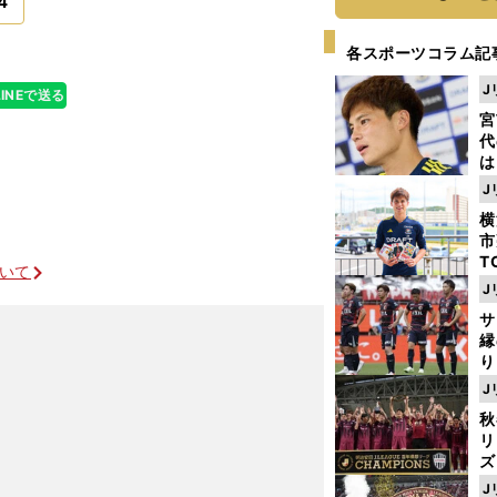
4
各スポーツコラム記
J
LINEで送る
宮
代
は
が
J
日
横
た
市
T
ついて
K
J
級
サ
ャ
縁
り
開
J
見
秋
リ
ズ
J