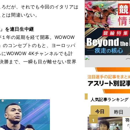
ろだが、それでも今回のイタリアは
ことは間違いない。
⼿権」を連日生中継
１年の延期を経て開幕。WOWOW
」のコンセプトのもと、ヨーロッパ
にWOWOW 4Kチャンネルでも計
の決勝まで、一瞬も目が離せない世界
人気記事ランキング
今日
昨日
羽
1
「