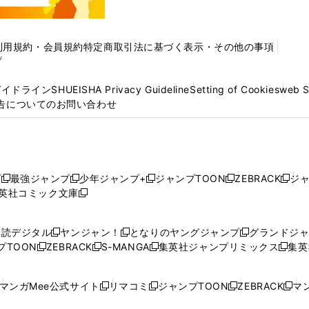
利用規約・会員規約
特定商取引法に基づく表示・その他の事項
プ
ガイドライン
SHUEISHA Privacy Guideline
Setting of Cookies
web 
告についてのお問い合わせ
プ
最強ジャンプ
少年ジャンプ+
ジャンプTOON
ZEBRACK
ジ
新
新
新
新
新
英社コミック文庫
し
新
し
し
し
し
い
い
し
い
い
い
ウ
ウ
い
ウ
ウ
ウ
購読デジタル
ヤンジャン！
となりのヤングジャンプ
グランドジ
新
新
新
ィ
ィ
ウ
ィ
ィ
ィ
プTOON
ZEBRACK
S-MANGA
集英社ジャンプリミックス
集英
新
し
新
し
新
し
新
ン
ン
ィ
ン
ン
ン
し
い
し
い
し
い
し
ド
ド
ン
ド
ド
ド
い
ウ
い
ウ
い
ウ
い
ウ
ウ
ド
ウ
ウ
ウ
マンガMee公式サイト
リマコミ
ジャンプTOON
ZEBRACK
マン
新
新
新
新
ウ
ィ
ウ
ィ
ウ
ィ
ウ
で
で
ウ
で
で
で
し
し
し
し
し
ィ
ン
ィ
ン
ィ
ン
ィ