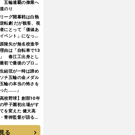
 五輪連覇の偉業へ
道のり
リーグ開幕戦は白熱
逆転劇 だが観客、視
者にとって「価値あ
イベント」になって
たか
原陵矢が無名校進学
理由は「自転車で13
」 春江工出身とし
最初で最後のプロ野
選手となった
生結弦が一時は諦め
ソチ五輪の金メダル
五輪の本当の怖さを
った......」
高校野球】創部10年
の甲子園初出場がす
てを変えた 健大高
・青栁監督が語る
機動破壊」はこうし
生まれた
見る