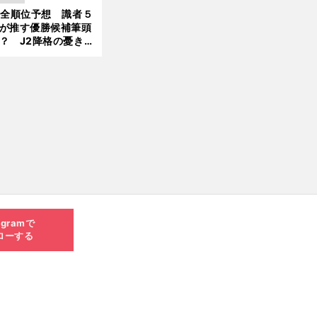
大胆予想
1全順位予想 識者５
が推す優勝候補筆頭
？ J2降格の憂き目
遭いそうな３クラブ
は？
agramで
ローする