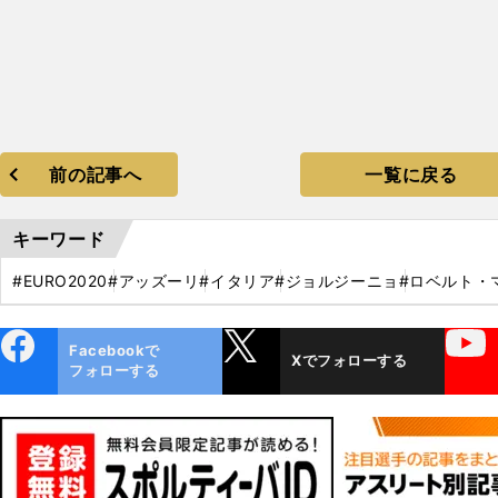
前の記事へ
一覧に戻る
キーワード
#EURO2020
#アッズーリ
#イタリア
#ジョルジーニョ
#ロベルト・
ebo
X
YouTube
Facebookで
Xでフォローする
ok
フォローする