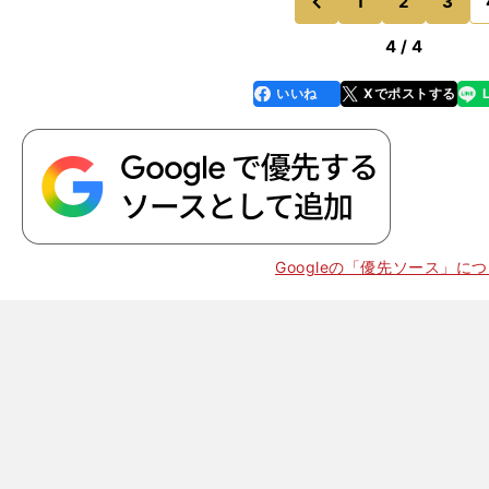
1
2
3
のページへ
前
4 / 4
いいね
Xでポストする
line
faceboo
x
k
Googleの「優先ソース」に