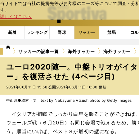
当サイトでは当社の提携先等がお客様のニーズ等について調査・分析し
web Sportiva (webスポルティーバ)
す。
詳しくはこちら
新着
ランキング
野球
サッカー
競馬
ゴル
we
サッカーの記事一覧
海外サッカー
海外サッカー
b
ス
ユーロ2020随一。中盤トリオがイ
ポ
ル
ー」を復活させた (4ページ目)
テ
2021年06月11日 15:58 公開
2021年06月11日 16:00 更新
ィ
ー
バ
中山淳●取材・文 text by Nakayama Atsushi
photo by Getty Images
イタリアが初戦でしっかり白星を飾ることができれば、
ウェールズ戦（６月20日）も同じ会場で戦えるため、勝
う。順当にいけば、ベスト８が最初の壁になる。