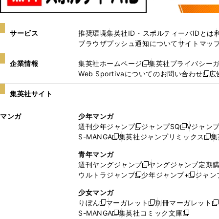
サービス
推奨環境
集英社ID・スポルティーバIDとは
ブラウザプッシュ通知について
サイトマッ
企業情報
集英社ホームページ
集英社プライバシー
新
Web Sportivaについてのお問い合わせ
広
し
新
い
し
集英社サイト
ウ
い
ィ
ウ
マンガ
少年マンガ
ン
ィ
週刊少年ジャンプ
ジャンプSQ
Vジャン
ド
ン
新
新
S-MANGA
集英社ジャンプリミックス
集
ウ
ド
新
し
し
新
で
ウ
し
い
い
し
青年マンガ
開
で
い
ウ
ウ
い
週刊ヤングジャンプ
ヤングジャンプ定期
新
く
開
ウ
ィ
ィ
ウ
ウルトラジャンプ
少年ジャンプ+
ジャン
新
し
新
く
ィ
ン
ン
ィ
し
い
し
ン
ド
ド
ン
少女マンガ
い
ウ
い
ド
ウ
ウ
ド
りぼん
マーガレット
別冊マーガレット
新
新
新
ウ
ィ
ウ
ウ
で
で
ウ
S-MANGA
集英社コミック文庫
し
新
し
新
ィ
ン
ィ