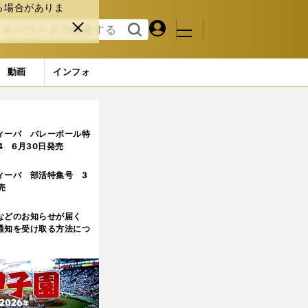
る場合がありま
マイペ
閉じ
検索
メニュ
ー
る
す
ジ
る
動画
インフォ
活させた
4ページ目
ィーバ バレーボール特
.4 6月30日発売
ィーバ 部活特集号 3
売
などのお知らせが届く
通知を受け取る方法につ