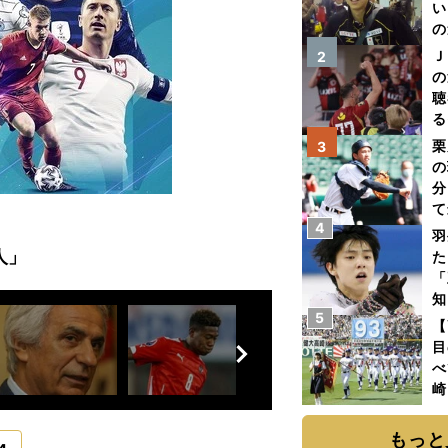
い
の
Ｊ
2
の
聴
る
い
栗
3
の
分
て
4
球
羽
人」
た
「
知
5
【
前
目
へ
べ
崎
「
て
もっと