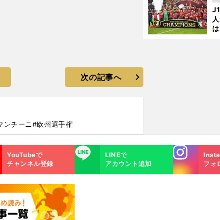
を
J
人
は
に
と
次の記事へ
マンチーニ
#欧州選手権
Instagra
LINE
YouTubeで
LINEで
Inst
m
チャンネル登録
アカウント追加
フォ