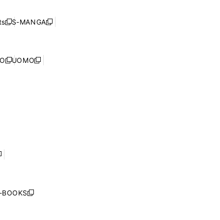
開
い
ド
ン
く
ウ
ウ
ド
s
S-MANGA
新
新
ィ
で
ウ
し
し
ン
開
で
い
い
ド
く
開
ウ
ウ
ウ
NO
UOMO
く
新
新
ィ
ィ
で
し
し
ン
ン
開
い
い
ド
ド
く
ウ
ウ
ウ
ウ
ィ
ィ
で
で
ン
ン
開
開
ド
ド
く
く
ウ
ウ
で
で
開
開
く
く
し
い
ウ
j-BOOKS
新
ィ
し
ン
い
ド