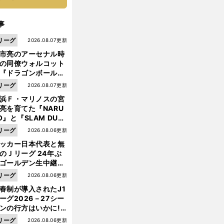
事
リーグ
2026.08.07更新
市亮のアーセナル時
の同僚ウォルコット
『ドラゴンボール』
大好き ポドルスキは
リーグ
2026.08.07更新
向小次郎に憧れてい
浜Ｆ・マリノスの宮
亮を育てた『NARU
O』と『SLAM DUN
』 中京大中京の同
リーグ
2026.08.06更新
生・木原龍一は"ジ
ッカー日本代表と無
ンプ係"だった
のＪリーグ 24年ぶ
ゴールデン生中継の
幕戦でヘタな試合は
リーグ
2026.08.06更新
せられない
岡
３
」
。
春制が導入されたJ1
崎慎司に「
つの後悔
屈辱の１得点だった今季を振り返る
ーグ2026－27シー
ンの行方はいかに!?
５人の識者が全順位
リーグ
2026.08.06更新