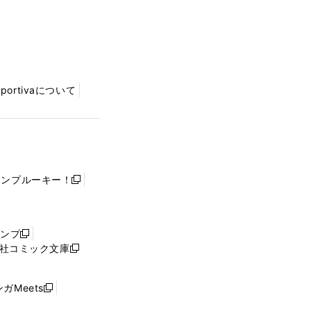
Sportivaについて
ャンプルーキー！
新
し
い
ウ
ャンプ
新
ィ
社コミック文庫
し
新
ン
い
し
ド
ウ
い
ウ
ガMeets
新
ィ
ウ
で
し
ン
ィ