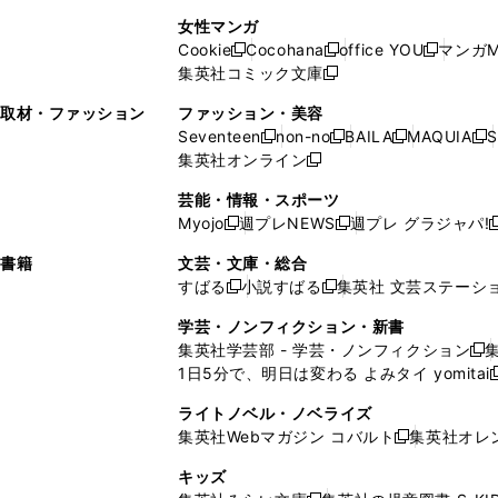
で
開
開
で
い
し
い
し
ン
ド
ン
女性マンガ
開
く
く
開
ウ
い
ウ
い
ド
ウ
ド
Cookie
Cocohana
office YOU
マンガM
く
く
新
新
新
ィ
ウ
ィ
ウ
ウ
で
ウ
集英社コミック文庫
し
新
し
し
ン
ィ
ン
ィ
で
開
で
い
し
い
い
ド
ン
ド
ン
取材・ファッション
ファッション・美容
開
く
開
ウ
い
ウ
ウ
ウ
ド
ウ
ド
Seventeen
non-no
BAILA
MAQUIA
S
く
く
新
新
新
新
ィ
ウ
ィ
ィ
で
ウ
で
ウ
集英社オンライン
し
新
し
し
し
ン
ィ
ン
ン
開
で
開
で
い
し
い
い
い
ド
ン
ド
ド
芸能・情報・スポーツ
く
開
く
開
ウ
い
ウ
ウ
ウ
ウ
ド
ウ
ウ
Myojo
週プレNEWS
週プレ グラジャパ!
く
く
新
新
新
ィ
ウ
ィ
ィ
ィ
で
ウ
で
で
し
し
ン
ィ
ン
ン
ン
書籍
文芸・文庫・総合
開
で
開
開
い
い
ド
ン
ド
ド
ド
すばる
小説すばる
集英社 文芸ステーシ
く
開
く
く
新
新
ウ
ウ
ウ
ド
ウ
ウ
ウ
く
し
し
ィ
ィ
学芸・ノンフィクション・新書
で
ウ
で
で
で
い
い
ン
ン
集英社学芸部 - 学芸・ノンフィクション
開
で
開
開
開
新
ウ
ウ
ド
ド
1日5分で、明日は変わる よみタイ yomitai
く
開
く
く
く
し
新
ィ
ィ
ウ
ウ
く
い
ン
ン
ライトノベル・ノベライズ
で
で
ウ
ド
ド
集英社Webマガジン コバルト
集英社オレ
開
開
新
ィ
ウ
ウ
く
く
し
ン
キッズ
で
で
い
ド