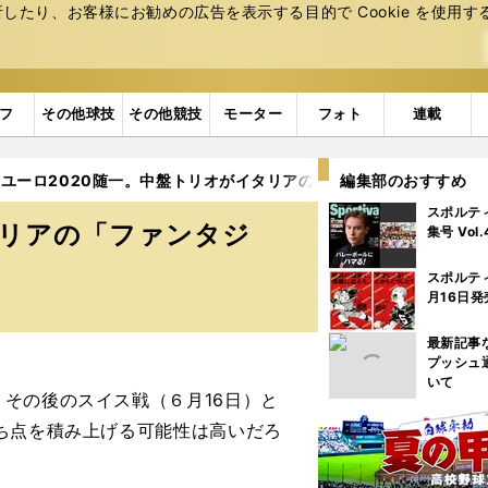
たり、お客様にお勧めの広告を表⽰する⽬的で Cookie を使⽤す
フ
その他球技
その他競技
モーター
フォト
連載
ユーロ2020随一。中盤トリオがイタリアの「ファンタジー」を復
編集部のおすすめ
スポルテ
タリアの「ファンタジ
集号 Vol
スポルテ
月16日発
最新記事
プッシュ
いて
その後のスイス戦（６月16日）と
ち点を積み上げる可能性は高いだろ