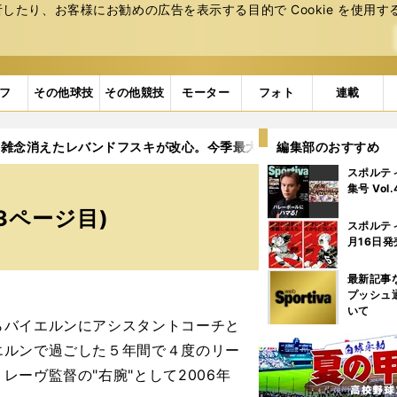
たり、お客様にお勧めの広告を表⽰する⽬的で Cookie を使⽤す
フ
その他球技
その他競技
モーター
フォト
連載
雑念消えたレバンドフスキが改心。今季最大の「補強」も効き絶好
編集部のおすすめ
スポルテ
集号 Vol
3ページ目)
スポルテ
月16日発
最新記事
プッシュ
いて
バイエルンにアシスタントコーチと
エルンで過ごした５年間で４度のリー
ーヴ監督の"右腕"として2006年