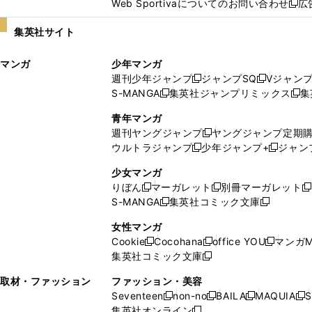
Web Sportivaについてのお問い合わせ
広
し
新
い
し
集英社サイト
ウ
い
ィ
ウ
マンガ
少年マンガ
ン
ィ
週刊少年ジャンプ
ジャンプSQ
Vジャン
ド
ン
新
新
S-MANGA
集英社ジャンプリミックス
集
ウ
ド
新
し
し
新
で
ウ
し
い
い
し
青年マンガ
開
で
い
ウ
ウ
い
週刊ヤングジャンプ
ヤングジャンプ定期
新
く
開
ウ
ィ
ィ
ウ
ウルトラジャンプ
少年ジャンプ+
ジャン
新
し
新
く
ィ
ン
ン
ィ
し
い
し
ン
ド
ド
ン
少女マンガ
い
ウ
い
ド
ウ
ウ
ド
りぼん
マーガレット
別冊マーガレット
新
新
新
ウ
ィ
ウ
ウ
で
で
ウ
S-MANGA
集英社コミック文庫
し
新
し
新
ィ
ン
ィ
で
開
開
で
い
し
い
し
ン
ド
ン
女性マンガ
開
く
く
開
ウ
い
ウ
い
ド
ウ
ド
Cookie
Cocohana
office YOU
マンガM
く
く
新
新
新
ィ
ウ
ィ
ウ
ウ
で
ウ
集英社コミック文庫
し
新
し
し
ン
ィ
ン
ィ
で
開
で
い
し
い
い
ド
ン
ド
ン
取材・ファッション
ファッション・美容
開
く
開
ウ
い
ウ
ウ
ウ
ド
ウ
ド
Seventeen
non-no
BAILA
MAQUIA
S
く
く
新
新
新
新
ィ
ウ
ィ
ィ
で
ウ
で
ウ
集英社オンライン