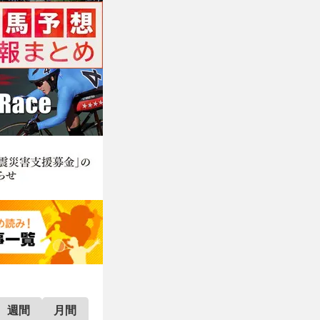
週間
月間