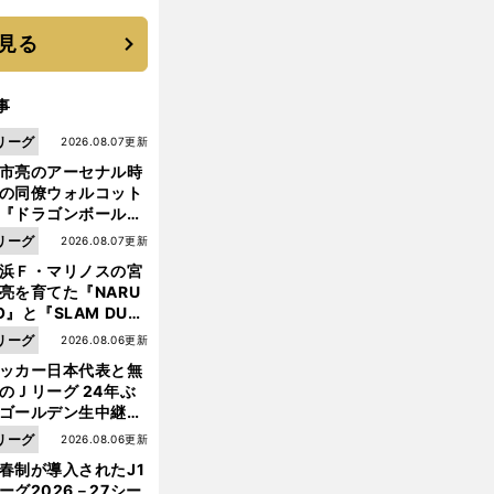
 それでもプロではな
大学進学を選ぶ理由
見る
事
リーグ
2026.08.07更新
市亮のアーセナル時
の同僚ウォルコット
『ドラゴンボール』
大好き ポドルスキは
リーグ
2026.08.07更新
向小次郎に憧れてい
浜Ｆ・マリノスの宮
亮を育てた『NARU
O』と『SLAM DUN
』 中京大中京の同
前
リーグ
2026.08.06更新
へ
生・木原龍一は"ジ
ッカー日本代表と無
ンプ係"だった
のＪリーグ 24年ぶ
ゴールデン生中継の
幕戦でヘタな試合は
リーグ
2026.08.06更新
せられない
春制が導入されたJ1
ーグ2026－27シー