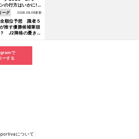
ンの行方はいかに!?
５人の識者が全順位
リーグ
2026.08.06更新
大胆予想
1全順位予想 識者５
が推す優勝候補筆頭
？ J2降格の憂き目
遭いそうな３クラブ
は？
agramで
ローする
Sportivaについて