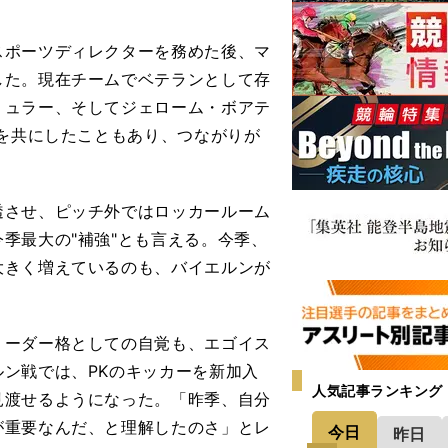
ポーツディレクターを務めた後、マ
した。現在チームでベテランとして存
ミュラー、そしてジェローム・ボアテ
楽を共にしたこともあり、つながりが
させ、ピッチ外ではロッカールーム
季最大の"補強"とも言える。今季、
大きく増えているのも、バイエルンが
ーダー格としての自覚も、エゴイス
ン戦では、PKのキッカーを新加入
人気記事ランキング
見渡せるようになった。「昨季、自分
が重要なんだ、と理解したのさ」とレ
今日
昨日