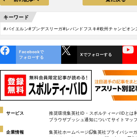
キーワード
#バイエルン
#ブンデスリーガ
#レバンドフスキ
#欧州チャンピオン
ebo
X
YouTube
Facebookで
Xでフォローする
ok
フォローする
サービス
推奨環境
集英社ID・スポルティーバIDとは
ブラウザプッシュ通知について
サイトマッ
企業情報
集英社ホームページ
集英社プライバシー
新