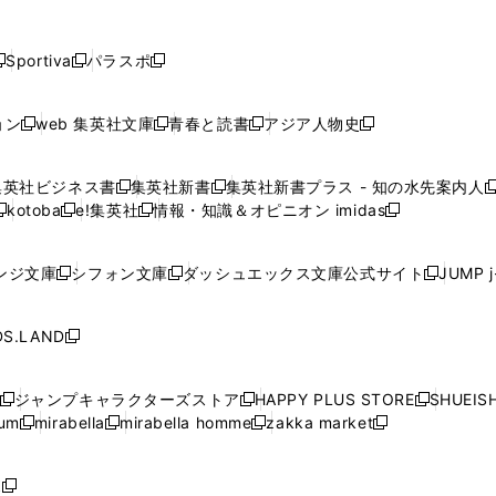
し
し
し
し
し
ン
ン
ン
ン
開
開
開
開
開
い
い
い
い
い
ド
ド
ド
ド
く
く
く
く
く
ウ
ウ
ウ
ウ
ウ
ウ
ウ
ウ
ウ
Sportiva
パラスポ
新
新
ィ
ィ
ィ
ィ
ィ
で
で
で
で
し
し
し
ン
ン
ン
ン
ン
開
開
開
開
い
い
い
ド
ド
ド
ド
ド
ョン
web 集英社文庫
青春と読書
アジア人物史
く
く
く
く
新
新
新
新
ウ
ウ
ウ
ウ
ウ
ウ
ウ
ウ
し
し
し
し
ィ
ィ
ィ
で
で
で
で
で
い
い
い
い
ン
ン
ン
集英社ビジネス書
集英社新書
集英社新書プラス - 知の水先案内人
開
開
開
開
開
新
新
新
ウ
ウ
ウ
ウ
ド
ド
ド
kotoba
e!集英社
情報・知識＆オピニオン imidas
く
く
く
く
く
新
し
新
し
新
ィ
ィ
ィ
ィ
ウ
ウ
ウ
し
し
い
し
い
し
ン
ン
ン
ン
で
で
で
い
い
ウ
い
ウ
い
ド
ド
ド
ド
ンジ文庫
シフォン文庫
ダッシュエックス文庫公式サイト
JUMP 
開
開
開
新
新
新
ウ
ウ
ィ
ウ
ィ
ウ
ウ
ウ
ウ
ウ
く
く
く
し
し
し
ィ
ィ
ン
ィ
ン
ィ
で
で
で
で
い
い
い
ン
ン
ド
ン
ド
ン
S.LAND
開
開
開
開
新
ウ
ウ
ウ
ド
ド
ウ
ド
ウ
ド
く
く
く
く
し
ィ
ィ
ィ
ウ
ウ
で
ウ
で
ウ
い
ン
ン
ン
ジャンプキャラクターズストア
HAPPY PLUS STORE
SHUEIS
で
で
開
で
開
で
新
新
新
ウ
ド
ド
ド
ium
mirabella
mirabella homme
zakka market
開
開
く
開
く
開
し
新
新
新
し
新
し
ィ
ウ
ウ
ウ
く
く
く
く
い
し
し
い
し
し
い
ン
で
で
で
ウ
い
い
ウ
い
い
ウ
ド
ボ
開
開
開
新