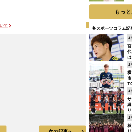
ト
く
もっと
ついて
各スポーツコラム記
J
宮
代
は
が
J
日
横
た
市
T
K
J
級
サ
ャ
縁
り
開
J
見
秋
次の記事へ
リ