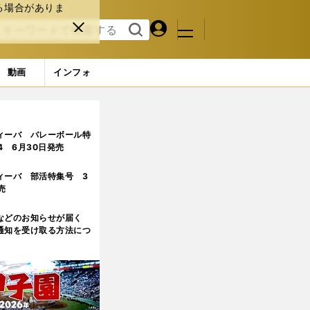
る場合がありま
マイペ
閉じ
検索
メニュ
ー
る
す
ジ
る
動画
インフォ
調だ
3ページ目
ィーバ バレーボール特
.4 6月30日発売
ィーバ 部活特集号 3
売
などのお知らせが届く
通知を受け取る方法につ