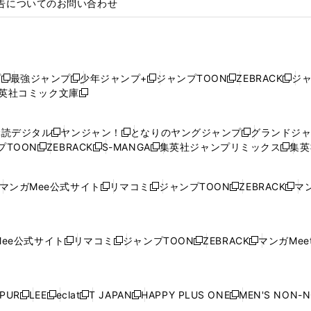
告についてのお問い合わせ
プ
最強ジャンプ
少年ジャンプ+
ジャンプTOON
ZEBRACK
ジ
新
新
新
新
新
英社コミック文庫
し
新
し
し
し
し
い
い
し
い
い
い
ウ
ウ
い
ウ
ウ
ウ
購読デジタル
ヤンジャン！
となりのヤングジャンプ
グランドジ
新
新
新
ィ
ィ
ウ
ィ
ィ
ィ
プTOON
ZEBRACK
S-MANGA
集英社ジャンプリミックス
集英
新
し
新
し
新
し
新
ン
ン
ィ
ン
ン
ン
し
い
し
い
し
い
し
ド
ド
ン
ド
ド
ド
い
ウ
い
ウ
い
ウ
い
ウ
ウ
ド
ウ
ウ
ウ
マンガMee公式サイト
リマコミ
ジャンプTOON
ZEBRACK
マン
新
新
新
新
ウ
ィ
ウ
ィ
ウ
ィ
ウ
で
で
ウ
で
で
で
し
し
し
し
し
ィ
ン
ィ
ン
ィ
ン
ィ
開
開
で
開
開
開
い
い
い
い
い
ン
ド
ン
ド
ン
ド
ン
く
く
開
く
く
く
ウ
ウ
ウ
ウ
ウ
ド
ウ
ド
ウ
ド
ウ
ド
ee公式サイト
リマコミ
ジャンプTOON
ZEBRACK
マンガMeet
く
新
新
新
新
ィ
ィ
ィ
ィ
ィ
ウ
で
ウ
で
ウ
で
ウ
し
し
し
し
ン
ン
ン
ン
ン
で
開
で
開
で
開
で
い
い
い
い
ド
ド
ド
ド
ド
開
く
開
く
開
く
開
ウ
ウ
ウ
ウ
ウ
ウ
ウ
ウ
ウ
PUR
LEE
eclat
T JAPAN
HAPPY PLUS ONE
MEN'S NON-
く
く
く
く
新
新
新
新
新
ィ
ィ
ィ
ィ
で
で
で
で
で