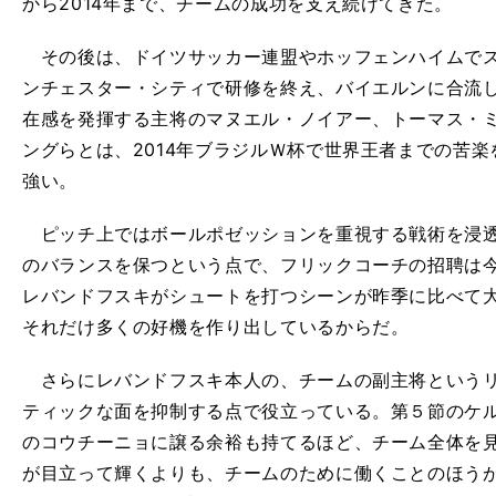
から2014年まで、チームの成功を支え続けてきた。
その後は、ドイツサッカー連盟やホッフェンハイムでス
ンチェスター・シティで研修を終え、バイエルンに合流
在感を発揮する主将のマヌエル・ノイアー、トーマス・
ングらとは、2014年ブラジルＷ杯で世界王者までの苦
強い。
ピッチ上ではボールポゼッションを重視する戦術を浸透
のバランスを保つという点で、フリックコーチの招聘は今
レバンドフスキがシュートを打つシーンが昨季に比べて
それだけ多くの好機を作り出しているからだ。
さらにレバンドフスキ本人の、チームの副主将というリ
ティックな面を抑制する点で役立っている。第５節のケル
のコウチーニョに譲る余裕も持てるほど、チーム全体を
が目立って輝くよりも、チームのために働くことのほう