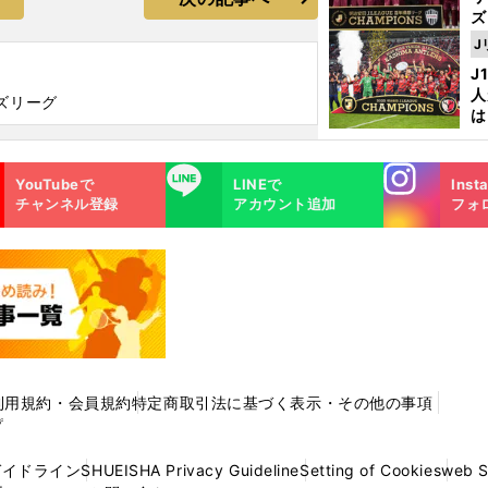
ズ
J
を
J
人
ズリーグ
は
に
と
Instagra
LINE
YouTubeで
LINEで
Inst
m
チャンネル登録
アカウント追加
フォ
利用規約・会員規約
特定商取引法に基づく表示・その他の事項
プ
ガイドライン
SHUEISHA Privacy Guideline
Setting of Cookies
web 