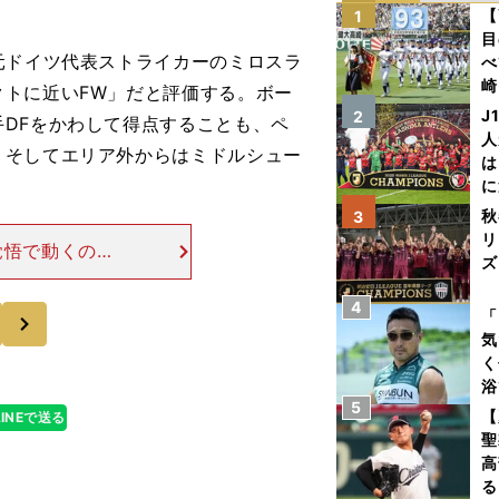
【
1
目
元ドイツ代表ストライカーのミロスラ
べ
崎
トに近いFW」だと評価する。ボー
「
J
2
DFをかわして得点することも、ペ
て
人
、そしてエリア外からはミドルシュー
は
に
と
秋
3
リ
覚悟で動くのを
ズ
にも労を惜しま
オグラード戦で
4
を
次
「
気
く
浴
5
太
【
LINEで送る
ァ
聖
高
る