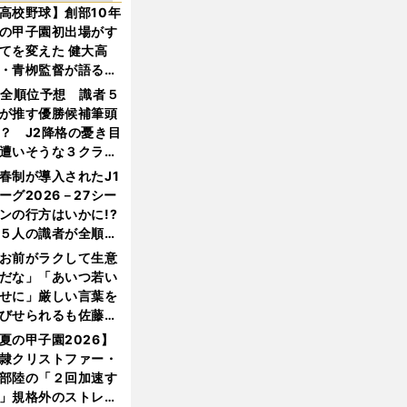
高校野球】創部10年
の甲子園初出場がす
てを変えた 健大高
・青栁監督が語る
機動破壊」はこうし
1全順位予想 識者５
生まれた
が推す優勝候補筆頭
？ J2降格の憂き目
遭いそうな３クラブ
は？
春制が導入されたJ1
ーグ2026－27シー
ンの行方はいかに!?
５人の識者が全順位
大胆予想
お前がラクして生意
だな」「あいつ若い
せに」厳しい言葉を
びせられるも佐藤慎
郎が貫いた誇りとフ
夏の甲子園2026】
ンへの思い
隷クリストファー・
部陸の「２回加速す
」規格外のストレー