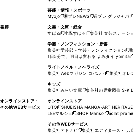
し
新
し
し
し
ン
ィ
ン
ン
開
で
開
で
い
し
い
い
い
ド
ン
ド
ド
芸能・情報・スポーツ
く
開
く
開
ウ
い
ウ
ウ
ウ
ウ
ド
ウ
ウ
Myojo
週プレNEWS
週プレ グラジャパ!
く
く
新
新
新
ィ
ウ
ィ
ィ
ィ
で
ウ
で
で
し
し
ン
ィ
ン
ン
ン
書籍
文芸・文庫・総合
開
で
開
開
い
い
ド
ン
ド
ド
ド
すばる
小説すばる
集英社 文芸ステーシ
く
開
く
く
新
新
ウ
ウ
ウ
ド
ウ
ウ
ウ
く
し
し
ィ
ィ
学芸・ノンフィクション・新書
で
ウ
で
で
で
い
い
ン
ン
集英社学芸部 - 学芸・ノンフィクション
開
で
開
開
開
新
ウ
ウ
ド
ド
1日5分で、明日は変わる よみタイ yomitai
く
開
く
く
く
し
新
ィ
ィ
ウ
ウ
く
い
ン
ン
ライトノベル・ノベライズ
で
で
ウ
ド
ド
集英社Webマガジン コバルト
集英社オレ
開
開
新
ィ
ウ
ウ
く
く
し
ン
キッズ
で
で
い
ド
集英社みらい文庫
集英社の児童図書 S-KID
開
開
新
ウ
ウ
く
く
し
ィ
オンラインストア・
オンラインストア
で
い
ン
その他WEBサービス
OTO
SHUEISHA MANGA-ART HERITAGE
開
新
ウ
ド
LEEマルシェ
SHOP Marisol
eclat prem
く
し
新
新
ィ
ウ
い
し
し
ン
その他WEBサービス
で
ウ
い
い
ド
集英社アドナビ
集英社エディターズ・ラ
開
新