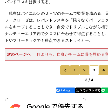
バンドフスキは振り返る。
現在はバイエルンのＵ－17のチームで監督を務める、
フ・クローゼは、レバンドフスキを「限りなくパーフェク
ルをキープすることもでき、自分でドリブルしながら相手
ナルティーエリア内でクロスに合わせて得点することも
トやフリーキックでも得点できるストライカー。
次のページへ
何よりも、自身がチームに骨を埋める
自覚したことで、自他のミス後のゲーゲンプレッシング
ない姿が見られるようになった。CLのレッドスター・ベ
の２点目は、まさにシン
1
2
3
4
のページへ
のページへ
前
3 / 4
いいね
Xでポストする
line
faceboo
x
k