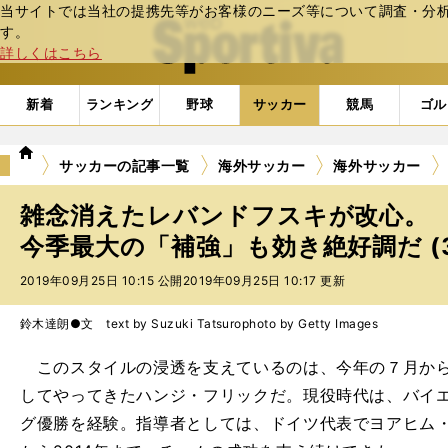
当サイトでは当社の提携先等がお客様のニーズ等について調査・分析し
web Sportiva (webスポルティーバ)
す。
詳しくはこちら
新着
ランキング
野球
サッカー
競馬
ゴル
we
サッカーの記事一覧
海外サッカー
海外サッカー
b
ス
雑念消えたレバンドフスキが改心。
ポ
ル
今季最大の「補強」も効き絶好調だ (
テ
2019年09月25日 10:15 公開
2019年09月25日 10:17 更新
ィ
ー
バ
鈴木達朗●文 text by Suzuki Tatsuro
photo by Getty Images
このスタイルの浸透を支えているのは、今年の７月から
してやってきたハンジ・フリックだ。現役時代は、バイ
グ優勝を経験。指導者としては、ドイツ代表でヨアヒム・レ