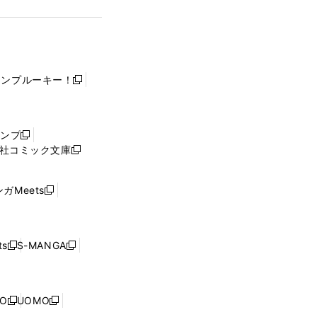
ャンプルーキー！
新
し
い
ウ
ャンプ
新
ィ
社コミック文庫
し
新
ン
い
し
ド
ウ
い
ウ
ガMeets
新
ィ
ウ
で
し
ン
ィ
開
い
ド
ン
く
ウ
ウ
ド
s
S-MANGA
新
新
ィ
で
ウ
し
し
ン
開
で
い
い
ド
く
開
ウ
ウ
ウ
NO
UOMO
く
新
新
ィ
ィ
で