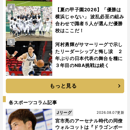
4
【夏の甲子園2026】「優勝は
横浜じゃない」 波乱必至の組み
合わせで識者５人が選んだ優勝
校はここだ！
5
河村勇輝がサマーリーグで示し
たリーダーシップと悔し涙 ２
年ぶりの日本代表の舞台を糧に
３年目のNBA挑戦は続く
もっと見る
各スポーツコラム記事
Jリーグ
2026.08.07更新
宮市亮のアーセナル時代の同僚
ウォルコットは『ドラゴンボー