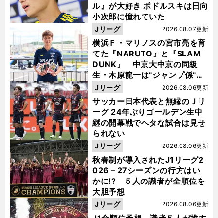
ル』が大好き ポドルスキは日向
小次郎に憧れていた
Jリーグ
2026.08.07更新
横浜Ｆ・マリノスの宮市亮を育
てた『NARUTO』と『SLAM
DUNK』 中京大中京の同級
生・木原龍一は"ジャンプ係"だ
った
Jリーグ
2026.08.06更新
サッカー日本代表と無縁のＪリ
ーグ 24年ぶりゴールデン生中
継の開幕戦でヘタな試合は見せ
られない
Jリーグ
2026.08.06更新
秋春制が導入されたJ1リーグ2
026－27シーズンの行方はい
かに!? ５人の識者が全順位を
大胆予想
Jリーグ
2026.08.06更新