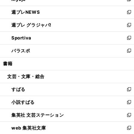
新
開
ウ
ン
し
週プレNEWS
く
で
ド
い
新
開
ウ
ウ
し
週プレ グラジャパ!
く
で
ィ
い
新
開
ン
ウ
し
Sportiva
く
ド
ィ
い
新
ウ
ン
ウ
し
パラスポ
で
ド
ィ
い
新
開
ウ
ン
ウ
し
書籍
く
で
ド
ィ
い
開
ウ
ン
ウ
文芸・文庫・総合
く
で
ド
ィ
開
ウ
ン
すばる
く
で
ド
新
開
ウ
し
小説すばる
く
で
い
新
開
ウ
し
集英社 文芸ステーション
く
ィ
い
新
ン
ウ
し
web 集英社文庫
ド
ィ
い
新