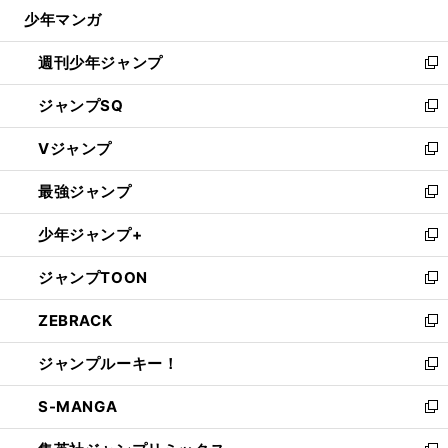
じ
あ
、
。
ち
」
少年マンガ
で
る
るぞ
岡崎慎司の代表復帰
視察の西野監督「
ゃんと見ているよ
開
週刊少年ジャンプ
く
新
し
ジャンプSQ
い
新
ウ
し
Vジャンプ
ィ
い
新
ン
ウ
し
最強ジャンプ
ド
ィ
い
新
ウ
ン
ウ
し
少年ジャンプ+
で
ド
ィ
い
新
開
ウ
ン
ウ
し
ジャンプTOON
く
で
ド
ィ
い
新
開
ウ
ン
ウ
し
ZEBRACK
く
で
ド
ィ
い
新
開
ウ
ン
ウ
し
ジャンプルーキー！
く
で
ド
ィ
い
新
開
ウ
ン
ウ
し
S-MANGA
く
で
ド
ィ
い
新
開
ウ
ン
ウ
し