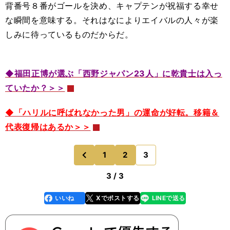
背番号８番がゴールを決め、キャプテンが祝福する幸せ
な瞬間を意味する。それはなによりエイバルの人々が楽
しみに待っているものだからだ。
◆福田正博が選ぶ「西野ジャパン23人」に乾貴士は入っ
ていたか？＞＞
◆「ハリルに呼ばれなかった男」の運命が好転。移籍＆
代表復帰はあるか＞＞
1
2
3
のページへ
前
3 / 3
いいね
Xでポストする
LINEで送る
line
faceboo
x
k