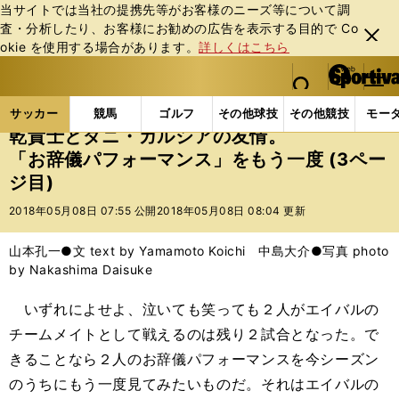
当サイトでは当社の提携先等がお客様のニーズ等について調
査・分析したり、お客様にお勧めの広告を表⽰する⽬的で Co
閉じ
okie を使⽤する場合があります。
詳しくはこちら
る
マイペ
web Sportiva (webスポルティーバ)
検索
メニュ
we
ー
サッカーの記事一覧
海外サッカー
海外サッカー
b
ジ
サッカー
競馬
ゴルフ
その他球技
その他競技
モー
ス
乾貴士とダニ・ガルシアの友情。
ポ
「お辞儀パフォーマンス」をもう一度 (3ペー
ル
ジ目)
テ
ィ
2018年05月08日 07:55 公開
2018年05月08日 08:04 更新
ー
バ
山本孔一●文 text by Yamamoto Koichi 中島大介●写真 photo
by Nakashima Daisuke
いずれによせよ、泣いても笑っても２人がエイバルの
チームメイトとして戦えるのは残り２試合となった。で
きることなら２人のお辞儀パフォーマンスを今シーズン
のうちにもう一度見てみたいものだ。それはエイバルの