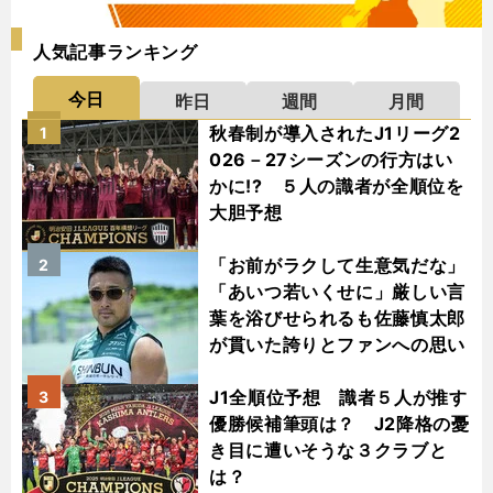
人気記事ランキング
今日
昨日
週間
月間
秋春制が導入されたJ1リーグ2
1
026－27シーズンの行方はい
かに!? ５人の識者が全順位を
大胆予想
「お前がラクして生意気だな」
2
「あいつ若いくせに」厳しい言
葉を浴びせられるも佐藤慎太郎
が貫いた誇りとファンへの思い
J1全順位予想 識者５人が推す
3
優勝候補筆頭は？ J2降格の憂
き目に遭いそうな３クラブと
は？