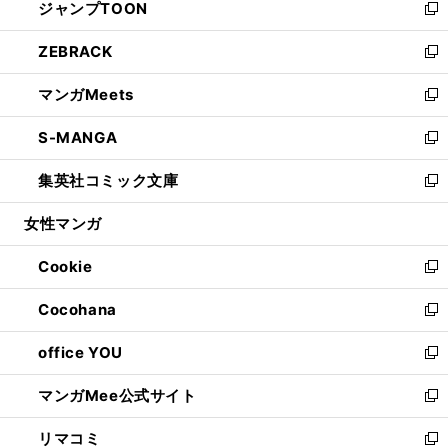
ジャンプTOON
く
で
ド
ィ
い
新
開
ウ
ン
ウ
し
ZEBRACK
く
で
ド
ィ
い
新
開
ウ
ン
ウ
し
マンガMeets
く
で
ド
ィ
い
新
開
ウ
ン
ウ
し
S-MANGA
く
で
ド
ィ
い
新
開
ウ
ン
ウ
し
集英社コミック文庫
く
で
ド
ィ
い
新
開
ウ
ン
ウ
し
女性マンガ
く
で
ド
ィ
い
開
ウ
ン
ウ
Cookie
く
で
ド
ィ
新
開
ウ
ン
し
Cocohana
く
で
ド
い
新
開
ウ
ウ
し
office YOU
く
で
ィ
い
新
開
ン
ウ
し
マンガMee公式サイト
く
ド
ィ
い
新
ウ
ン
ウ
し
リマコミ
で
ド
ィ
い
新