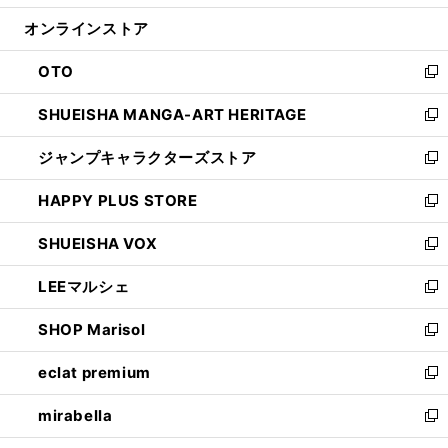
開
ン
ウ
オンラインストア
く
ド
ィ
ウ
ン
OTO
で
ド
新
開
ウ
し
SHUEISHA MANGA-ART HERITAGE
く
で
い
新
開
ウ
し
ジャンプキャラクターズストア
く
ィ
い
新
ン
ウ
し
HAPPY PLUS STORE
ド
ィ
い
新
ウ
ン
ウ
し
SHUEISHA VOX
で
ド
ィ
い
新
開
ウ
ン
ウ
し
LEEマルシェ
く
で
ド
ィ
い
新
開
ウ
ン
ウ
し
SHOP Marisol
く
で
ド
ィ
い
新
開
ウ
ン
ウ
し
eclat premium
く
で
ド
ィ
い
新
開
ウ
ン
ウ
し
mirabella
く
で
ド
ィ
い
新
開
ウ
ン
ウ
し