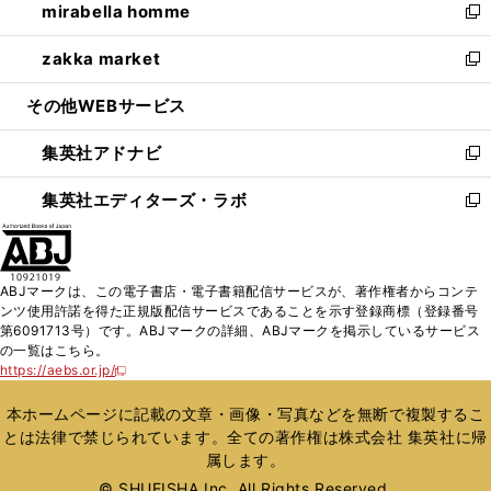
mirabella homme
く
で
ド
ィ
い
新
開
ウ
ン
ウ
し
zakka market
く
で
ド
ィ
い
新
開
ウ
ン
ウ
し
その他WEBサービス
く
で
ド
ィ
い
開
ウ
ン
ウ
集英社アドナビ
く
で
ド
ィ
新
開
ウ
ン
し
集英社エディターズ・ラボ
く
で
ド
い
新
開
ウ
ウ
し
く
で
ィ
い
開
ン
ウ
ABJマークは、この電子書店・電子書籍配信サービスが、著作権者からコンテ
く
ド
ィ
ンツ使用許諾を得た正規版配信サービスであることを示す登録商標（登録番号
ウ
ン
第6091713号）です。ABJマークの詳細、ABJマークを掲示しているサービス
で
ド
の一覧はこちら。
開
ウ
https://aebs.or.jp/
新
く
で
し
い
開
本ホームページに記載の文章・画像・写真などを無断で複製するこ
ウ
く
とは法律で禁じられています。全ての著作権は株式会社 集英社に帰
ィ
属します。
ン
ド
© SHUEISHA Inc. All Rights Reserved.