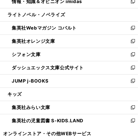
情報・知識＆オピニオン imidas
く
で
ド
ィ
い
新
開
ウ
ン
ウ
し
ライトノベル・ノベライズ
く
で
ド
ィ
い
開
ウ
ン
ウ
集英社Webマガジン コバルト
く
で
ド
ィ
新
開
ウ
ン
し
集英社オレンジ文庫
く
で
ド
い
新
開
ウ
ウ
し
シフォン文庫
く
で
ィ
い
新
開
ン
ウ
し
ダッシュエックス文庫公式サイト
く
ド
ィ
い
新
ウ
ン
ウ
し
JUMP j-BOOKS
で
ド
ィ
い
新
開
ウ
ン
ウ
し
キッズ
く
で
ド
ィ
い
開
ウ
ン
ウ
集英社みらい文庫
く
で
ド
ィ
新
開
ウ
ン
し
集英社の児童図書 S-KIDS.LAND
く
で
ド
い
新
開
ウ
ウ
し
オンラインストア・
その他WEBサービス
く
で
ィ
い