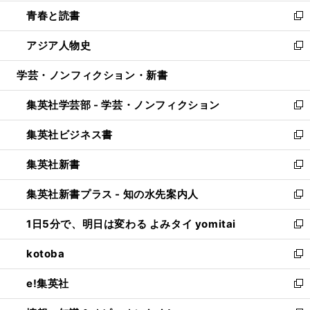
ウ
ン
ウ
し
青春と読書
で
ド
ィ
い
新
開
ウ
ン
ウ
し
アジア人物史
く
で
ド
ィ
い
新
開
ウ
ン
ウ
し
学芸・ノンフィクション・新書
く
で
ド
ィ
い
開
ウ
ン
ウ
集英社学芸部 - 学芸・ノンフィクション
く
で
ド
ィ
新
開
ウ
ン
し
集英社ビジネス書
く
で
ド
い
新
開
ウ
ウ
し
集英社新書
く
で
ィ
い
新
開
ン
ウ
し
集英社新書プラス - 知の水先案内人
く
ド
ィ
い
新
ウ
ン
ウ
し
1日5分で、明日は変わる よみタイ yomitai
で
ド
ィ
い
新
開
ウ
ン
ウ
し
kotoba
く
で
ド
ィ
い
新
開
ウ
ン
ウ
し
e!集英社
く
で
ド
ィ
い
新
開
ウ
ン
ウ
し