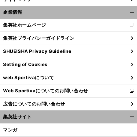
企業情報
開
く/
集英社ホームページ
新
閉
し
じ
集英社プライバシーガイドライン
い
る
ウ
SHUEISHA Privacy Guideline
ィ
ン
Setting of Cookies
ド
ウ
web Sportivaについて
で
開
Web Sportivaについてのお問い合わせ
く
新
し
広告についてのお問い合わせ
い
ウ
集英社サイト
ィ
開
ン
く/
マンガ
ド
閉
ウ