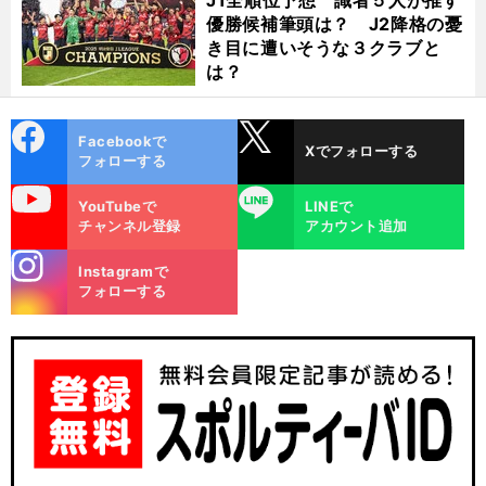
J1全順位予想 識者５人が推す
優勝候補筆頭は？ J2降格の憂
き目に遭いそうな３クラブと
は？
cebo
X
Facebookで
Xでフォローする
ok
フォローする
uTube
LINE
YouTubeで
LINEで
チャンネル登録
アカウント追加
stagra
Instagramで
m
フォローする