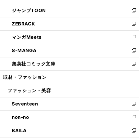
開
ウ
ン
ウ
し
ジャンプTOON
く
で
ド
ィ
い
新
開
ウ
ン
ウ
し
ZEBRACK
く
で
ド
ィ
い
新
開
ウ
ン
ウ
し
マンガMeets
く
で
ド
ィ
い
新
開
ウ
ン
ウ
し
S-MANGA
く
で
ド
ィ
い
新
開
ウ
ン
ウ
し
集英社コミック文庫
く
で
ド
ィ
い
新
開
ウ
ン
ウ
し
取材・ファッション
く
で
ド
ィ
い
開
ウ
ン
ウ
ファッション・美容
く
で
ド
ィ
開
ウ
ン
Seventeen
く
で
ド
新
開
ウ
し
non-no
く
で
い
新
開
ウ
し
BAILA
く
ィ
い
新
ン
ウ
し