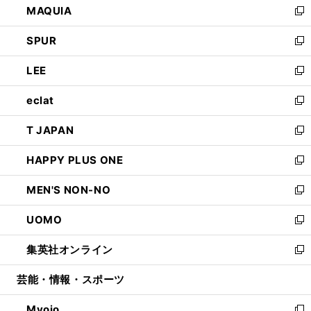
MAQUIA
ド
ィ
い
新
ウ
ン
ウ
し
SPUR
で
ド
ィ
い
新
開
ウ
ン
ウ
し
LEE
く
で
ド
ィ
い
新
開
ウ
ン
ウ
し
eclat
く
で
ド
ィ
い
新
開
ウ
ン
ウ
し
T JAPAN
く
で
ド
ィ
い
新
開
ウ
ン
ウ
し
HAPPY PLUS ONE
く
で
ド
ィ
い
新
開
ウ
ン
ウ
し
MEN'S NON-NO
く
で
ド
ィ
い
新
開
ウ
ン
ウ
し
UOMO
く
で
ド
ィ
い
新
開
ウ
ン
ウ
し
集英社オンライン
く
で
ド
ィ
い
新
開
ウ
ン
ウ
し
芸能・情報・スポーツ
く
で
ド
ィ
い
開
ウ
ン
ウ
Myojo
く
で
ド
ィ