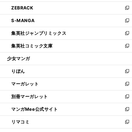
開
ウ
ン
ウ
し
ZEBRACK
く
で
ド
ィ
い
新
開
ウ
ン
ウ
し
S-MANGA
く
で
ド
ィ
い
新
開
ウ
ン
ウ
し
集英社ジャンプリミックス
く
で
ド
ィ
い
新
開
ウ
ン
ウ
し
集英社コミック文庫
く
で
ド
ィ
い
新
開
ウ
ン
ウ
し
少女マンガ
く
で
ド
ィ
い
開
ウ
ン
ウ
りぼん
く
で
ド
ィ
新
開
ウ
ン
し
マーガレット
く
で
ド
い
新
開
ウ
ウ
し
別冊マーガレット
く
で
ィ
い
新
開
ン
ウ
し
マンガMee公式サイト
く
ド
ィ
い
新
ウ
ン
ウ
し
リマコミ
で
ド
ィ
い
新
開
ウ
ン
ウ
し